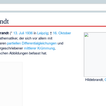
ndt
brandt
(*
13. Juli
1936
in
Leipzig
; †
16. Oktober
thematiker, der sich vor allem mit
earen
partiellen Differentialgleichungen
und
orgeschriebener
mittlerer Krümmung
,
schen Abbildungen
befasst hat.
Hildebrandt,