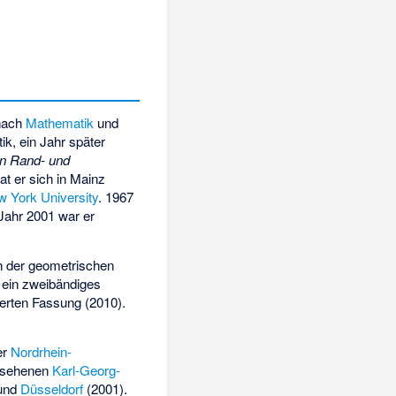
anach
Mathematik
und
k, ein Jahr später
on Rand- und
at er sich in Mainz
w York University
. 1967
Jahr 2001 war er
in der geometrischen
n ein zweibändiges
terten Fassung (2010).
er
Nordrhein-
gesehenen
Karl-Georg-
 und
Düsseldorf
(2001).