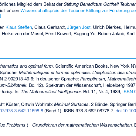
sönliches Mitglied dem Beirat der
Stiftung Benedictus Gotthelf Teubner
ielt er den
Wissenschaftspreis der Teubner-Stiftung zur Förderung d
2
]
ten
Klaus Steffen
,
Claus Gerhardt
,
Jürgen Jost
,
Ulrich Dierkes
, Helmu
 Heiko von der Mosel, Ernst Kuwert, Rugang Ye, Ruben Jakob, Karl
hematics and optimal form.
Scientific American Books, New York N
 Sprache:
Mathématiques et formes optimales. L'explication des struct
N 2-902918-49-6
; in deutscher Sprache:
Panoptimum, Mathematisch
um-Bibliothek.
Bd. 12). Spektrum der Wissenschaft, Heidelberg 1987
 today.
In:
The Mathematical Intelligencer.
Bd. 11, Nr. 4, 1989,
ISSN
echt Küster, Ortwin Wohlrab:
Minimal Surfaces.
2 Bände. Springer Berli
007/978-3-642-11698-8
(Band 1),
ISBN 978-3-662-08778-7
,
doi:10.10
lue Problems
(=
Grundlehren der mathematischen Wissenschaften.
B