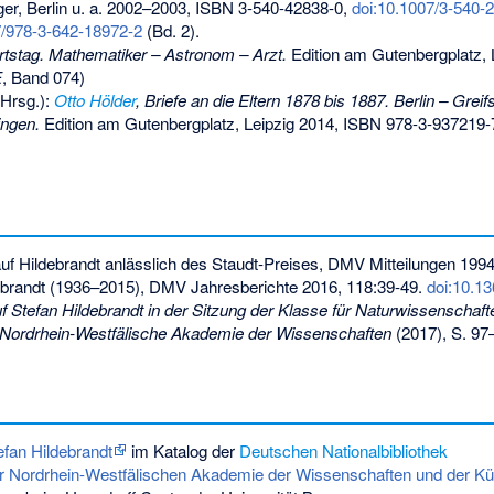
er, Berlin u. a. 2002–2003,
ISBN 3-540-42838-0
,
doi:10.1007/3-540-
7/978-3-642-18972-2
(Bd. 2).
stag. Mathematiker – Astronom – Arzt.
Edition am Gutenbergplatz, 
E
, Band 074)
(Hrsg.):
Otto Hölder
, Briefe an die Eltern 1878 bis 1887. Berlin – Grei
ingen.
Edition am Gutenbergplatz, Leipzig 2014,
ISBN 978-3-937219-
auf Hildebrandt anlässlich des Staudt-Preises, DMV Mitteilungen 1994,
debrandt (1936–2015), DMV Jahresberichte 2016, 118:39-49.
doi:10.1
f Stefan Hildebrandt in der Sitzung der Klasse für Naturwissenschaf
Nordrhein-Westfälische Akademie der Wissenschaften
(2017), S. 97
efan Hildebrandt
im Katalog der
Deutschen Nationalbibliothek
der Nordrhein-Westfälischen Akademie der Wissenschaften und der K