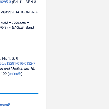
29285-3
(Bd. 1),
ISBN 3-
Leipzig 2014,
ISBN 978-
fswald – Tübingen –
76-9
(=
EAGLE
, Band
 Nr. 4, S. 6
365/s13291-016-0132-7
ten und Medizin am 15.
–100 (
online
)
ünste