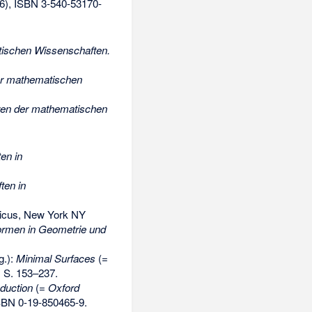
6),
ISBN 3-540-53170-
ischen Wissenschaften.
er mathematischen
ren der mathematischen
en in
ten in
icus, New York NY
Formen in Geometrie und
g.):
Minimal Surfaces
(=
, S. 153–237.
oduction
(=
Oxford
SBN 0-19-850465-9
.