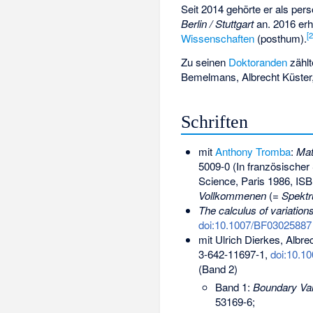
Seit 2014 gehörte er als per
Berlin / Stuttgart
an. 2016 erh
[
Wissenschaften
(posthum).
Zu seinen
Doktoranden
zähl
Bemelmans, Albrecht Küster,
Schriften
mit
Anthony Tromba
:
Mat
5009-0
(In französischer
Science, Paris 1986,
ISB
Vollkommenen
(=
Spektr
The calculus of variations
doi:10.1007/BF03025887
mit Ulrich Dierkes, Albr
3-642-11697-1
,
doi:10.1
(Band 2)
Band 1:
Boundary Va
53169-6
;