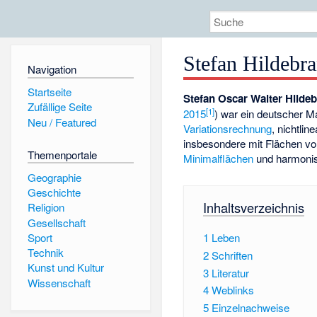
Stefan Hildebra
Navigation
Startseite
Stefan Oscar Walter Hilde
Zufällige Seite
[
1
]
2015
) war ein deutscher Ma
Neu / Featured
Variationsrechnung
, nichtlin
insbesondere mit Flächen v
Themenportale
Minimalflächen
und
harmoni
Geographie
Geschichte
Inhaltsverzeichnis
Religion
Gesellschaft
Sport
1
Leben
Technik
2
Schriften
Kunst und Kultur
3
Literatur
Wissenschaft
4
Weblinks
5
Einzelnachweise