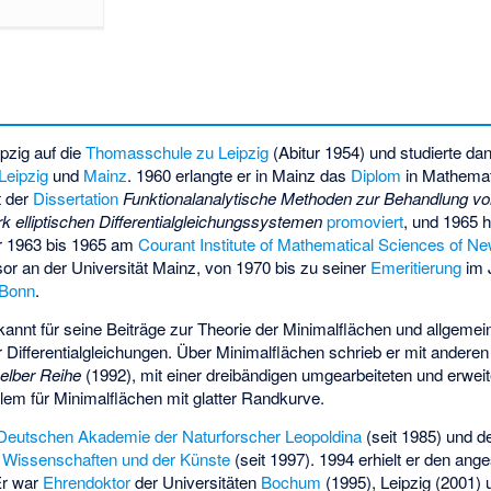
ipzig auf die
Thomasschule zu Leipzig
(Abitur 1954) und studierte d
Leipzig
und
Mainz
. 1960 erlangte er in Mainz das
Diplom
in Mathemati
t der
Dissertation
Funktionalanalytische Methoden zur Behandlung v
 elliptischen Differentialgleichungssystemen
promoviert
, und 1965 h
r 1963 bis 1965 am
Courant Institute of Mathematical Sciences of Ne
sor an der Universität Mainz, von 1970 bis zu seiner
Emeritierung
im 
 Bonn
.
kannt für seine Beiträge zur Theorie der Minimalflächen und allgeme
ler Differentialgleichungen. Über Minimalflächen schrieb er mit andere
elber Reihe
(1992), mit einer dreibändigen umgearbeiteten und erwei
blem für Minimalflächen mit glatter Randkurve.
Deutschen Akademie der Naturforscher Leopoldina
(seit 1985) und d
 Wissenschaften und der Künste
(seit 1997). 1994 erhielt er den an
Er war
Ehrendoktor
der Universitäten
Bochum
(1995), Leipzig (2001)