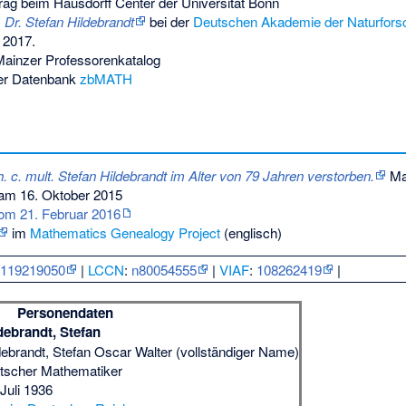
rag beim Hausdorff Center der Universität Bonn
. Dr. Stefan Hildebrandt
bei der
Deutschen Akademie der Naturforsc
 2017.
ainzer Professorenkatalog
er Datenbank
zbMATH
 h. c. mult. Stefan Hildebrandt im Alter von 79 Jahren verstorben.
Mat
 am 16. Oktober 2015
vom 21. Februar 2016
im
Mathematics Genealogy Project
(englisch)
:
119219050
|
LCCN
:
n80054555
|
VIAF
:
108262419
|
Personendaten
debrandt, Stefan
debrandt, Stefan Oscar Walter (vollständiger Name)
tscher Mathematiker
 Juli 1936