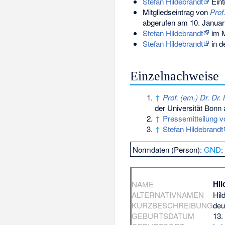
Stefan Hildebrandt
Eint
Mitgliedseintrag von
Prof
abgerufen am 10. Januar
Stefan Hildebrandt
im M
Stefan Hildebrandt
in d
Einzelnachweise
↑
Prof. (em.) Dr. Dr.
der Universität Bonn
↑
Pressemitteilung 
↑
Stefan Hildebrandt
Normdaten (Person):
GND
Hil
NAME
ALTERNATIVNAMEN
Hil
KURZBESCHREIBUNG
deu
GEBURTSDATUM
13.