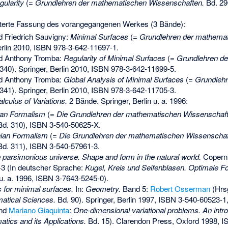
ularity
(=
Grundlehren der mathematischen Wissenschaften.
Bd. 29
terte Fassung des vorangegangenen Werkes (3 Bände):
d Friedrich Sauvigny:
Minimal Surfaces
(=
Grundlehren der mathemat
erlin 2010,
ISBN 978-3-642-11697-1
.
nd Anthony Tromba:
Regularity of Minimal Surfaces
(=
Grundlehren d
340). Springer, Berlin 2010,
ISBN 978-3-642-11699-5
.
nd Anthony Tromba:
Global Analysis of Minimal Surfaces
(=
Grundleh
341). Springer, Berlin 2010,
ISBN 978-3-642-11705-3
.
lculus of Variations.
2 Bände. Springer, Berlin u. a. 1996:
ian Formalism
(=
Die Grundlehren der mathematischen Wissenschaft
d. 310),
ISBN 3-540-50625-X
.
nian Formalism
(=
Die Grundlehren der mathematischen Wissenschaf
d. 311),
ISBN 3-540-57961-3
.
 parsimonious universe. Shape and form in the natural world.
Copern
-3
(In deutscher Sprache:
Kugel, Kreis und Seifenblasen. Optimale 
u. a. 1996,
ISBN 3-7643-5245-0
).
for minimal surfaces.
In:
Geometry.
Band 5:
Robert Osserman
(Hrs
atical Sciences.
Bd. 90). Springer, Berlin 1997,
ISBN 3-540-60523-1
und
Mariano Giaquinta
:
One-dimensional variational problems. An intr
tics and its Applications.
Bd. 15). Clarendon Press, Oxford 1998,
I