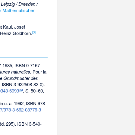
 Leipzig / Dresden /
er Mathematischen
t Kaul, Josef
[
3
]
-Heinz Goldhorn.
Y 1985,
ISBN 0-7167-
ures naturelles.
Pour la
e Grundmuster des
,
ISBN 3-922508-82-0
).
0343-6993
, S. 50–60,
n u. a. 1992,
ISBN 978-
07/978-3-662-08776-3
d. 295),
ISBN 3-540-