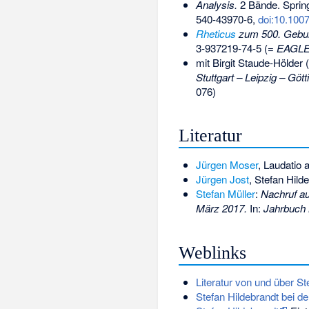
Analysis.
2 Bände. Spring
540-43970-6
,
doi:10.100
Rheticus
zum 500. Geburt
3-937219-74-5
(=
EAGL
mit Birgit Staude-Hölder 
Stuttgart – Leipzig – Gött
076)
Literatur
Jürgen Moser
, Laudatio 
Jürgen Jost
, Stefan Hil
Stefan Müller
:
Nachruf au
März 2017.
In:
Jahrbuch 
Weblinks
Literatur von und über St
Stefan Hildebrandt bei 