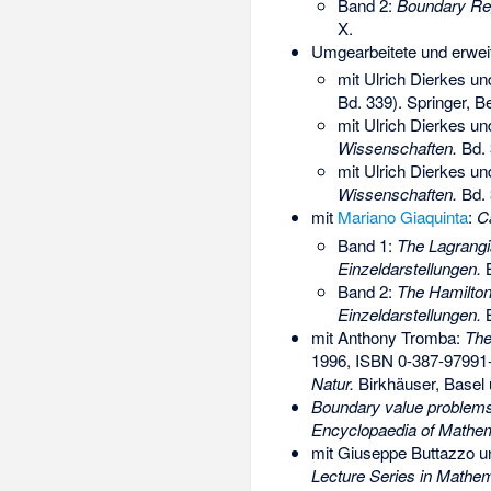
Band 2:
Boundary Reg
X
.
Umgearbeitete und erwei
mit Ulrich Dierkes un
Bd. 339). Springer, B
mit Ulrich Dierkes u
Wissenschaften.
Bd. 
mit Ulrich Dierkes u
Wissenschaften.
Bd. 
mit
Mariano Giaquinta
:
Ca
Band 1:
The Lagrang
Einzeldarstellungen.
B
Band 2:
The Hamilto
Einzeldarstellungen.
B
mit Anthony Tromba:
The
1996,
ISBN 0-387-97991
Natur.
Birkhäuser, Basel 
Boundary value problems 
Encyclopaedia of Mathem
mit Giuseppe Buttazzo 
Lecture Series in Mathema