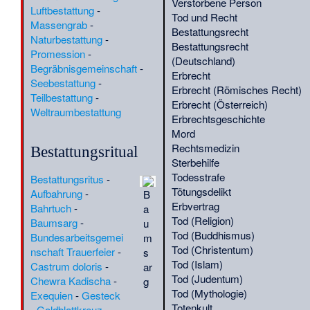
Verstorbene Person
Gewahrsamstod
·
(
§
)
Luftbestattung
-
Tod und Recht
Gigantengrab
·
Giovanni
(
VuF
)
Massengrab
-
Bestattungsrecht
Battista Manso
·
(
QS-19.9.
)
Naturbestattung
-
Bestattungsrecht
Girolamo Pollini
·
(
G
)
Promession
-
(Deutschland)
Glanosuchus
·
Gloria
(
BIO
)
Begräbnisgemeinschaft
-
Erbrecht
Romero (Schauspielerin)
(
QS-
Seebestattung
-
Erbrecht (Römisches Recht)
·
Goniopholis
·
27.1.
)
(
BIO
)
Teilbestattung
-
Erbrecht (Österreich)
Gorgonops
·
Grete
(
BIO
)
Weltraumbestattung
Erbrechtsgeschichte
Hartje-Coers
·
Guido
(
QS-23.1.
)
Mord
Scala
·
Gustav von
(
Comic
)
Rechtsmedizin
Bestattungsritual
Schlesinger
·
Hans Becker
(
G
)
Sterbehilfe
(Geologe)
·
Hans Jürgen
(
BIO
)
Todesstrafe
Bestattungsritus
-
Overbeck
·
Hans Peter
(
BIO
)
Tötungsdelikt
Aufbahrung
-
B
Rüger
·
Hans Rudolf
(
CHR
)
Erbvertrag
Bahrtuch
-
a
Oehlhey
·
Harry Marshall
(
BIO
)
Tod (Religion)
Baumsarg
-
u
Ward
·
Heinz Hollert
·
(
BIO
)
(
G
)
Tod (Buddhismus)
Bundesarbeitsgemei
m
Heinz Ludwig Sänger
·
(
BIO
)
Tod (Christentum)
nschaft Trauerfeier
-
s
Helene Labhardt
·
(
QS-2.1.
)
Tod (Islam)
Castrum doloris
-
ar
Hendrick Zwaardecroon
(
POL
)
Tod (Judentum)
Chewra Kadischa
-
g
·
Henry Doubleday
Tod (Mythologie)
Exequien
-
Gesteck
(Zoologe)
·
Henry Marx
(
BIO
)
Totenkult
-
Goldblattkreuz
-