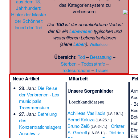
das Kategoriensystem zu
verbessern.
Der
Tod
ist der unumkehrbare Verlust
der für ein
Lebewesen
typischen und
wesentlichen Lebensfunktionen
(siehe
Leben
).
Weiterlesen
Übersicht
:
Tod
–
Bestattung
–
Sterben
–
Todesstrafe
–
Todesursache
–
Trauer
Neue Artikel
Mitarbeit
Fe
28. Jan.:
Die Reise
Unsere Sorgenkinder
:
Arm
der Verlorenen
·
Lex
Aus
municipalis
Löschkandidat
(40)
-
Be
Troesmensium
Bes
Achilleas Vasiliadis
·
(
LA-19.1.
)
27. Jan.:
Befreiung
Bet
Bernd Kaluza
·
(
LA-26.1.
)
des
Büh
Bruno Zeiß
·
Crister
(
LA-24.1.
)
Konzentrationslagers
Ehr
S. Garrett
·
Dietrich
(
LA-26.1.
)
Auschwitz
·
Ein