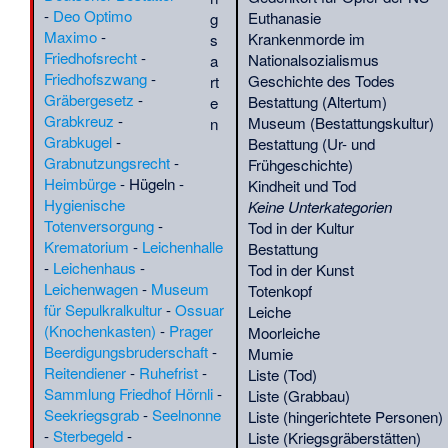
Régia Gomes do
-
Deo Optimo
Euthanasie
g
Maliana
·
Parkfriedhof
Livramento
·
(
POL
)
Maximo
-
Krankenmorde im
s
Solingen
Cladosictis
·
Claude
(
BIO
)
Friedhofsrecht
-
Nationalsozialismus
a
02. Jan.:
Herbulot
·
Daniela
(
BIO
)
Friedhofszwang
-
Geschichte des Todes
rt
Diakoniefriedhof
Larreal
·
David
(
Radsport
)
Gräbergesetz
-
Bestattung (Altertum)
e
Neuendettelsau
·
Berg
·
Dendera
·
(
RT
)
(
QS-1.1.
)
Grabkreuz
-
Museum (Bestattungskultur)
n
Massaker von
Deutsche Gesellschaft für
Grabkugel
-
Bestattung (Ur- und
Charterhouse Warren
Schädlingsbekämpfung
·
(
G
)
Grabnutzungsrecht
-
Frühgeschichte)
01. Jan.:
Anschlag in
Edmond Perrier
·
(
BIO
)
Heimbürge
-
Hügeln
-
Kindheit und Tod
New Orleans 2025
·
Elrathia
·
(
BIO
)
Hygienische
Keine Unterkategorien
Dorffriedhof
Emeroleter
·
Emile
(
BIO
)
Totenversorgung
-
Tod in der Kultur
Neuendettelsau
·
Liste
Yung
·
Erich
(
BIO
)
Krematorium
-
Leichenhalle
Bestattung
der Stolpersteine in
Scholtyseck
·
Erik
(
BIO
)
-
Leichenhaus
-
Tod in der Kunst
Soria
·
Liste von
Eriksen
·
Eryops
·
(
POL
)
(
BIO
)
Leichenwagen
-
Museum
Totenkopf
Terroranschlägen im
Eugen Büchner
·
Eugène
(
BIO
)
für Sepulkralkultur
-
Ossuar
Leiche
Jahr 2025
d’Eichthal
·
(
Soz
)
(Knochenkasten)
-
Prager
Moorleiche
Eutemnospondyli
·
Eva
(
BIO
)
Beerdigungsbruderschaft
-
Mumie
Moshack
·
Fabio
(
QS-7.1.
)
Reitendiener
-
Ruhefrist
-
Liste (Tod)
Calzavara
·
Ferhat
(
POL
)
Sammlung Friedhof Hörnli
-
Liste (Grabbau)
Özcep
·
Filippo
(
GW
)
Seekriegsgrab
-
Seelnonne
Liste (hingerichtete Personen)
Bonanni
·
(
BIO
)
-
Sterbegeld
-
Liste (Kriegsgräberstätten)
Folchaid
·
(
Germanen
)