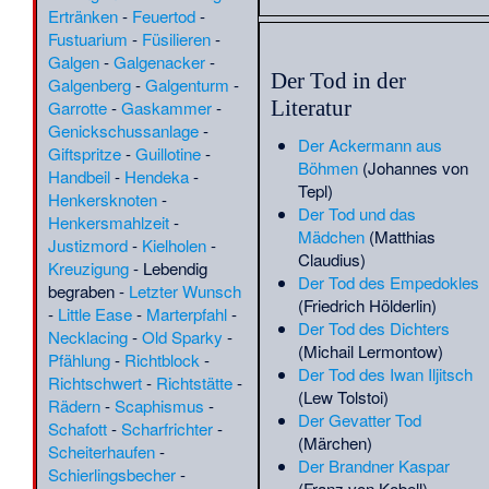
Agarwal
·
Ann Maria Reeves
Ertränken
-
Feuertod
-
Jarvis
·
Ann Richards
·
Anna
Fustuarium
-
Füsilieren
-
Dalassene
·
Anna Lindh
·
Galgen
-
Galgenacker
-
Anne Greene
·
Annette
Der Tod in der
Galgenberg
-
Galgenturm
-
Wehrmann
·
Annibale
Literatur
Garrotte
-
Gaskammer
-
Fontana
·
Anthropologia
Genickschussanlage
-
Helvetica
·
Antoine Arnauld
·
Der Ackermann aus
Giftspritze
-
Guillotine
-
Antoine de Pas
·
Antoku
·
Böhmen
(Johannes von
Handbeil
-
Hendeka
-
Anton Paul Brüning
·
Antonio
Tepl)
Henkersknoten
-
Neri (Priester)
·
Antonio da
Der Tod und das
Henkersmahlzeit
-
Lonate
·
Antônio Carlos
Mädchen
(Matthias
Justizmord
-
Kielholen
-
Konder Reis
·
Arbeitslager
Claudius)
Kreuzigung
-
Lebendig
Blechhammer
·
Arkadi Iljitsch
Der Tod des Empedokles
begraben
-
Letzter Wunsch
Ostaschew
·
Armand Lévy
·
(Friedrich Hölderlin)
-
Little Ease
-
Marterpfahl
-
Armando Calderón Sol
·
Der Tod des Dichters
Necklacing
-
Old Sparky
-
Armin D. Lehmann
·
Arnold
(Michail Lermontow)
Pfählung
-
Richtblock
-
Rakers
·
Aron Borissowitsch
Der Tod des Iwan Iljitsch
Richtschwert
-
Richtstätte
-
Salkind
·
Arthur Ashe
·
Asch-
(Lew Tolstoi)
Rädern
-
Scaphismus
-
Schahīd ath-Thānī
·
Asservat
Der Gevatter Tod
Schafott
-
Scharfrichter
-
·
Astiruwa
·
Attaphol
(Märchen)
Scheiterhaufen
-
Buspakom
·
Auferstehung
·
Der Brandner Kaspar
Schierlingsbecher
-
August Lenz (Bankier)
·
(Franz von Kobell)