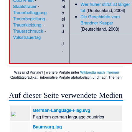
H
Córdoba
·
Eva Zeller
·
Ewald
Wer früher stirbt ist länger
Staatstrauer
-
ol
Ammende
·
Ezio Maria Gray
tot
(Deutschland, 2006)
Trauerbeflaggung
-
b
·
Fall Marco Polo
·
Farid
Die Geschichte vom
Trauerbegleitung
-
ei
Zeineddine
·
Faustin Ens
·
Brandner Kaspar
Trauerkleidung
-
n
Fernando Aínsa
·
Fernando
(Deutschland, 2008)
Trauerschmuck
-
d
Castillo
·
Ferrante III.
Volkstrauertag
.
Gonzaga
·
Florens Christian
J
Rang
·
Francis Marion
·
.
Francisco Javier Errázuriz
·
Francisco de Miranda
·
Franco Faccio
·
Frank Fiedler
(Heimatforscher)
·
Frank
Was sind Portale?
| weitere Portale unter
Wikipedia nach Themen
Judd, Baron Judd
·
Franz
Qualitätsprädikat:
informative Portale
alphabetisch
und
nach Themen
Albert Stock
·
Franz Eibel
·
Franz Lawaczeck
·
Franz
Mariaux
·
Franz Redies
·
Auf dieser Seite verwendete Medien
Franz Roth (Fotograf)
·
Franz
Schmalzl (Bildhauer)
·
German-Language-Flag.svg
Franzischak Bahuschewitsch
Flag from german language countries
·
Franziska Nietzsche
·
François Sulpice Beudant
·
Baumsarg.jpg
Frauengrab von Cys-la-