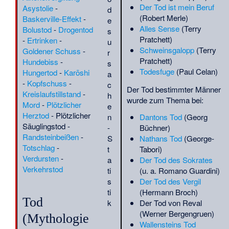
Piazza Fontana
·
Boris
Der Tod ist mein Beruf
Asystolie
-
d
Michailowitsch Skossyrew
·
(Robert Merle)
Baskerville-Effekt
-
e
Boris Pash
·
Bou Hamara
·
Alles Sense
(Terry
Bolustod
-
Drogentod
s
Bruno Baum
·
Burkart Lutz
·
Pratchett)
-
Ertrinken
-
u
Burkhard Ziese
·
Burkhard
Schweinsgalopp
(Terry
Goldener Schuss
-
r
von Ellerbach
·
Béla Balázs
·
Pratchett)
Hundebiss
-
s
Béla Kárpáti
·
Camp des
Todesfuge
(Paul Celan)
Hungertod
-
Karōshi
a
Milles
·
Carl-Wilhelm Lüders
·
-
Kopfschuss
-
c
Der Tod bestimmter Männer
Carl Heinrich Jacobi
·
Carl
Kreislaufstillstand
-
h
wurde zum Thema bei:
Magee
·
Carl Theodor
Mord
-
Plötzlicher
e
Greiner
·
Carl Wilhelm
Herztod
-
Plötzlicher
Dantons Tod
(Georg
n
Hartmann
·
Carl von
Säuglingstod
-
Büchner)
-
Hasenauer
·
Carlheinz Walter
Randsteinbeißen
-
Nathans Tod
(George-
S
·
Carlos Castaneda
·
Carlos
Totschlag
-
Tabori)
t
Paredes
·
Caspar Borner
·
Verdursten
-
Der Tod des Sokrates
a
Cave aux Fées (Brueil-en-
Verkehrstod
(u. a. Romano Guardini)
ti
Vexin)
·
Celestino Endrici
·
Der Tod des Vergil
s
Cesare Colafemmina
·
Ch.
(Hermann Broch)
ti
Heshigtogtahu
·
Charles-
Tod
Der Tod von Reval
k
André Julien
·
Charles
(Werner Bergengruen)
(Mythologie
Churchill
·
Charles Haddon
Wallensteins Tod