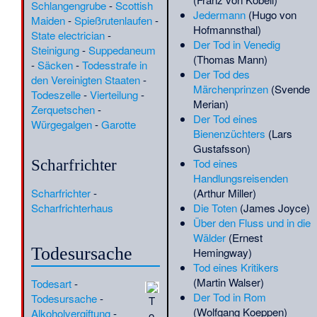
Schlangengrube
-
Scottish
August Sieghardt
·
August
Jedermann
(Hugo von
Maiden
-
Spießrutenlaufen
-
von Verschuer
·
Auguste de
Hofmannsthal)
State electrician
-
Saint-Hilaire
·
Augustin Xavier
Der Tod in Venedig
Steinigung
-
Suppedaneum
Richert
·
Avichai Rontzki
·
(Thomas Mann)
-
Säcken
-
Todesstrafe in
Aziz Nesin
·
Aššur-mutakkil
·
Der Tod des
den Vereinigten Staaten
-
Balthasar Stolberg
·
Bartol
Märchenprinzen
(Svende
Todeszelle
-
Vierteilung
-
Kašić
·
Beibulat Taimijew
·
Merian)
Zerquetschen
-
Benedikt Kuner
·
Bernardino
Der Tod eines
Würgegalgen
-
Garotte
Stefonio
·
Bernardino della
Bienenzüchters
(Lars
Chiesa
·
Bernardo Soto Alfaro
Gustafsson)
·
Bernd Wolf (Maler)
·
Tod eines
Scharfrichter
Bernhard Hempel
·
Bernhard
Handlungsreisenden
Lakebrink
·
Berta von
Scharfrichter
-
(Arthur Miller)
Arnsberg
·
Bertha Schulze
·
Scharfrichterhaus
Die Toten
(James Joyce)
Bertha von Morvois
·
Berthold
Über den Fluss und in die
Deimling
·
Berthold I.
Wälder
(Ernest
(Breisgau)
·
Berthold Otto
·
Todesursache
Hemingway)
Berthold Stokvis
·
Beryl
Tod eines Kritikers
Penrose
·
Birgit Åkesson
·
(Martin Walser)
Todesart
-
Bjǫrn Ásbrandsson
·
Der Tod in Rom
Todesursache
-
T
Bombenanschlag auf der
(Wolfgang Koeppen)
Alkoholvergiftung
-
o