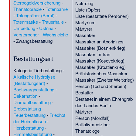
Sterbegeldversicherung
-
Nekrolog
Franciszek Górski
Thanatopraxie
-
Totenbahre
Liste (Opfer)
(Botaniker)
·
Frederick
(
BIO
)
-
Totengräber (Beruf)
-
Liste (bestattete Personen)
Bayer
·
Frederick
(
BIO
)
Totenmaske
-
Trauerhalle
-
Martyrium
Edward Hulme
·
(
BIO
)
Umbettung
-
Ustrina
-
Märtyrer
Friedrich Bremer
·
(
G
)
Verstorbener
-
Wachsleiche
Massaker
Friedrich Hendel
·
Fritz
(
BIO
)
-
Zwangsbestattung
Massaker an Aborigines
Bachmann (Botaniker)
·
(
BIO
)
Massaker (Bosnienkrieg)
Fritz Tiefenthaler
·
(
Kunst
)
Massaker im Iran
Fürstliche Grabstätte von
Bestattungsart
Massaker (Kosovokrieg)
Vix
·
Geiselmord im
(
VuF
)
Massaker (Kroatienkrieg)
Luitpold-Gymnasium
(
QS-
Kategorie Tierbestattung
-
Prähistorisches Massaker
·
Gelduba
·
11.1.
)
(
Limes
)
Alkalische Hydrolyse
Massaker (Zweiter Weltkrieg)
Gennadi Fjodorowitsch
(Bestattungsart)
-
Person (Tod und Sterben)
Lebedew
·
Georg
(
Radsport
)
Bootssargbestattung
-
Bestatter
Foertsch
·
George Willis
(
G
)
Dekarnation
-
Bestattet in einem Ehrengrab
Kirkaldy
·
Georgi
(
BIO
)
Diamantbestattung
-
des Landes Berlin
Stepanowitsch Chrustaljow-
Erdbestattung
-
Märtyrer
Nossar
·
(
G
)
Feuerbestattung
-
Friedhof
Person (Mordfall)
Geschlechtsselektive
der Heimatlosen
-
Palliativmediziner
Abtreibung
·
(
Soz
)
Herzbestattung
-
Thanatologe
Gesichtsurne
·
(
Limes
)
Himmelsbestattung
-