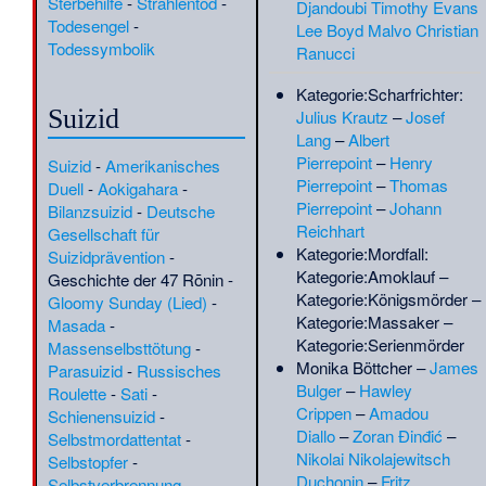
Sterbehilfe
-
Strahlentod
-
Djandoubi
Timothy Evans
·
Abdullah al-Aftah
·
Abraham
Todesengel
-
Lee Boyd Malvo
Christian
Levi Pascha
·
Achilleas
Todessymbolik
Ranucci
Vasiliadis
·
Adamo d’Arogno
·
Ademar von Chabannes
·
Kategorie:Scharfrichter
:
Adin Talbar
·
Adolf Holst
·
Suizid
Julius Krautz
–
Josef
Adolf von Limburg-Styrum
·
Lang
–
Albert
Adolfo Constanzo
·
Adolph
Pierrepoint
–
Henry
Suizid
-
Amerikanisches
Willem Carel Bentinck van
Pierrepoint
–
Thomas
Duell
-
Aokigahara
-
Schoonheten
·
Adriaan
Pierrepoint
–
Johann
Bilanzsuizid
-
Deutsche
Corneliszoon van Haemstede
Reichhart
Gesellschaft für
·
Adrien Auzout
·
Afanassi
Kategorie:Mordfall
:
Suizidprävention
-
Prokofjewitsch Schtschapow
Kategorie:Amoklauf
–
Geschichte der 47 Rōnin
-
·
Agathe Karrer
·
Ahmed
Kategorie:Königsmörder
–
Gloomy Sunday (Lied)
-
Hikmet
·
Ahmed Khalil Abdul-
Kategorie:Massaker
–
Masada
-
Jabbar
·
Aktion
Kategorie:Serienmörder
Massenselbsttötung
-
Sühnezeichen
Monika Böttcher
–
James
Parasuizid
-
Russisches
Friedensdienste
·
Al-Fārābī
·
Bulger
–
Hawley
Roulette
-
Sati
-
Al-Ibschihi
·
Al-Mustansir
Crippen
–
Amadou
Schienensuizid
-
(Fatimide)
·
Albert Blake Dick
Diallo
–
Zoran Đinđić
–
Selbstmordattentat
-
·
Albrecht Glockendon der
Nikolai Nikolajewitsch
Selbstopfer
-
Ältere
·
Aleh Alkajeu
·
Duchonin
–
Fritz
Selbstverbrennung
-