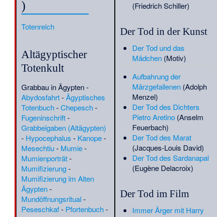
Spurgeon
·
Chase-Gruft
·
)
(Friedrich Schiller)
Christa Strobel
·
Christian
Diener (Grafiker)
·
Christian
Totenreich
Der Tod in der Kunst
Gottlieb Broeder
·
Christian
Haller (Bauernführer)
·
Der Tod und das
Christian Reithmann
·
Altägyptischer
Mädchen
(Motiv)
Christopher Wren
·
Totenkult
Chronologie der Kollaboration
Aufbahrung der
der Vichy-Regierung beim
Märzgefallenen
(Adolph
Grabbau in Ägypten
-
Holocaust
·
Claude Debussy
Menzel)
Abydosfahrt
-
Ägyptisches
·
Clementine d’Orléans
·
Der Tod des Dichters
Totenbuch
-
Chepesch
-
Consuelo de Saint-Exupéry
·
Pietro Aretino
(Anselm
Fugeninschrift
-
Corynexochida
·
Curt
Feuerbach)
Grabbeigaben (Altägypten)
Piorkowski
·
Curt
Der Tod des Marat
-
Hypocephalus
-
Kanope
-
Schiemichen
·
Cäcilie-
(Jacques-Louis David)
Mesechtiu
-
Mumie
-
Bleeker-Park
·
Daniel Triller
·
Der Tod des Sardanapal
Mumienporträt
-
Daniel Urrabieta Vierge
·
(Eugène Delacroix)
Mumifizierung
-
David Berg
·
David Kellogg
Mumifizierung im Alten
Lewis
·
David Kelly
Ägypten
-
Der Tod im Film
(Mikrobiologe)
·
David Lloyd
Mundöffnungsritual
-
George
·
Dedë Gjon Luli
Peseschkaf
-
Pfortenbuch
-
Immer Ärger mit Harry
Dedvukaj
·
Demë Ali Pozhari