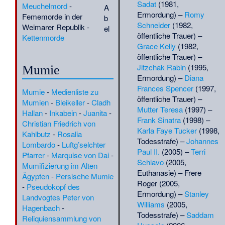
Sadat
(1981,
Meuchelmord
-
A
Scheich Bedreddin
·
(
TR
)
Ermordung) –
Romy
Fememorde in der
b
Seldsienean
·
Seán
(
BIO
)
Schneider
(1982,
Weimarer Republik
-
el
Goulding
·
(
POL
)
öffentliche Trauer) –
Kettenmorde
Shankaracharya
Grace Kelly
(1982,
Shantanand
·
Shiotsuki
(
RT
)
öffentliche Trauer) –
Tōho
·
Siegfried
(
Kunst
)
Jitzchak Rabin
(1995,
Mumie
Matthies
·
Soziales
(
P
)
Ermordung) –
Diana
Sterben
·
(
Soz
)
Frances Spencer
(1997,
Mumie
-
Medienliste zu
Spätneolithische
öffentliche Trauer) –
Mumien
-
Bleikeller
-
Cladh
Bestattungen in
Mutter Teresa
(1997) –
Hallan
-
Inkabein
-
Juanita
-
Schweden
·
Suzanne de
(
VuF
)
Frank Sinatra
(1998) –
Christian Friedrich von
Dietrich
·
Theodor
(
CHR
)
Karla Faye Tucker
(1998,
Kahlbutz
-
Rosalia
Winter (Maler)
·
(
QS-20.1.
)
Todesstrafe) –
Johannes
Lombardo
-
Luftg’selchter
Titanites giganteus
·
(
BIO
)
Paul II.
(2005) –
Terri
Pfarrer
-
Marquise von Dai
-
Torcuato de Alvear
·
(
POL
)
Schiavo
(2005,
Mumifizierung im Alten
Tresness Cairn
·
(
VuF
)
Euthanasie) –
Frere
Ägypten
-
Persische Mumie
Tumulus von Lexden
·
(
VuF
)
Roger
(2005,
-
Pseudokopf des
Velna laiva
·
(
VuF
)
Ermordung) –
Stanley
Landvogtes Peter von
Vishnudevananda
·
(
RT
)
Williams
(2005,
Hagenbach
-
Vogelsterben
·
(
BIO
)
Todesstrafe) –
Saddam
Reliquiensammlung von
Völkermord an den irakischen