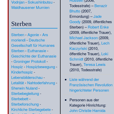
Hussein
(2006,
Vodnjan
-
Sokushinbutsu
-
Turkmenen
·
Walter
(
G
)
Todesstrafe) –
Benazir
Waldhausener Mumien
Auffenberg
·
Walther
(
BIO
)
Bhutto
(2007,
Kahle
·
Widerstand von
(
BIO
)
Ermordung) –
Jade
Zeytun 1915
·
Will
(
G
)
Goody
(2009, öffentliches
Sterben
Cassel
·
William
(
Kunst
)
Sterben) –
Robert Enke
Munro
·
William
(
BIO
)
(2009, öffentliche Trauer),
Pereira
·
Wolf
Sterben
-
Agonie
-
Ars
(
PuB
)
Michael Jackson
(2009,
Maync
·
Wubong
·
moriendi
-
Deutsche
(
BIO
)
(
RT
)
öffentliche Trauer),
Lech
ʿAbd ar-Rahmān as-
Gesellschaft für Humanes
Kaczyński
(2010,
Saʿdī
Sterben
-
Euthanasie
-
(
RT
)
öffentliche Trauer),
Loki
Geschichte der Euthanasie
Schmidt
(2010, öffentliche
Projekthinweis
(4)
-
Groninger Protokoll
-
Trauer),
Teresa Lewis
Hospiz
-
Hospizbewegung
-
Alter evangelischer Friedhof
(2010, Todesstrafe)
Kinderhospiz
-
Langerfeld
·
(
Wuppertal
)
Lebensbilderschau
-
Heinrich Moritz
Liste während der
Letalität
-
Nahtoderfahrung
-
(Metallurg)
·
Französischen Revolution
(
Biografien
)
Sherwin Nuland
-
Hutu
·
Lotte
hingerichteter Personen
(
RW
)
Sterbebegleitung
-
Adolphs
(
Ruhrgebiet
)
Sterbebett
-
Personen aus der
Sterbeforschung
-
Überarbeiten
Kategorie Hinrichtung:
(849)
Kirchliche Sterbegebete
-
John Christie
Hamida
Abdallah ibn Husain al-Ahmar