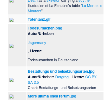
Death
as a
skeleton
carrying a
scythe
.
Georg von Rauch (Anarchist)
Illustration of La Fontaine's fable "
La Mort et le
·
George Montandon
·
Mourant
".
George Peabody
·
George
Wright (Fußballspieler, 1930)
·
Totentanz.gif
George Ștefănescu
·
Todesursachen.png
Georges Sorel
·
Gerd
Autor/Urheber:
Hanebeck
·
Gerhard Arndt
·
Gerhard Cornelius von
Jsgermany
Walrave
·
Gerhard III.
(Geldern)
·
Gerhard Lehnert
·
,
Lizenz:
Gerhard Lippert
·
Gerhard
Todesursachen in Deutschland
von Csanád
·
Gerhart
Hauptmann
·
Gershon
Shaked
·
Gerta Ital
·
Gertrud
Bestattungs und beisetzungsarten.jpg
Scheumann
·
Autor/Urheber:
Dergreg:
,
Lizenz:
CC BY-
Gewahrsamstod
·
Gideon
SA 2.5
Greif
·
Gildas
·
Gina Ruck-
Chart: Bestattungs- und Beisetzungsarten
Pauquèt
·
Gintautas
Mors ultima linea rerum.jpg
Iešmantas
·
Giorgio Giulini
·
Giovanni Cesare Majoni
·
Giovanni Palatucci
·
Giovanni