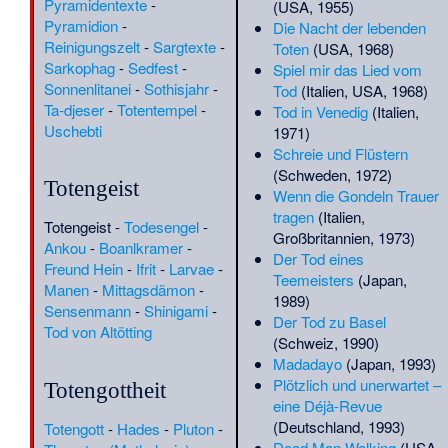
Pyramidentexte
-
(USA, 1955)
·
Der Hl. Hieronymus
Pyramidion
-
Die Nacht der lebenden
(Caravaggio)
·
Devlet Hatun
·
Reinigungszelt
-
Sargtexte
-
Toten
(USA, 1968)
Diarmuid Downs
·
Dietrich
Sarkophag
-
Sedfest
-
Spiel mir das Lied vom
Fischer-Dieskau
·
Digitaler
Sonnenlitanei
-
Sothisjahr
-
Tod
(Italien, USA, 1968)
Nachlass
·
Dilgo Khyentse
·
Ta-djeser
-
Totentempel
-
Tod in Venedig
(Italien,
Dimetrodon
·
Diogenes von
Uschebti
1971)
Oinoanda
·
Dipa Nusantara
Schreie und Flüstern
Aidit
·
Dmitri Antonowitsch
(Schweden, 1972)
Wolkogonow
·
Dolmen du
Totengeist
Wenn die Gondeln Trauer
Trou à Morts
·
Dolmen von
tragen
(Italien,
Totengeist
-
Todesengel
-
Montelirio
·
Dolmen von
Großbritannien, 1973)
Ankou
-
Boanlkramer
-
Peñagache
·
Don King (Box-
Der Tod eines
Freund Hein
-
Ifrit
-
Larvae
-
Promoter)
·
Donald A. Kuske
Teemeisters
(Japan,
Manen
-
Mittagsdämon
-
·
Donald Cameron Watt
·
1989)
Sensenmann
-
Shinigami
-
Dora d’Istria
·
Drogentherapie
Der Tod zu Basel
Tod von Altötting
·
Drugpa Künleg
·
Dungal von
(Schweiz, 1990)
Bobbio
·
Durchgangsstraße
Madadayo
(Japan, 1993)
IV
·
Echnaton
·
Edmond
Plötzlich und unerwartet –
Totengottheit
Albius
·
Edmund Lill
·
Eduard
eine Déjà-Revue
Weniaminowitsch Limonow
·
(Deutschland, 1993)
Totengott
-
Hades
-
Pluton
-
Eduard der Bekenner
·
Dead Man Walking
(USA,