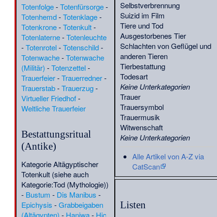
Selbstverbrennung
Totenfolge
-
Totenfürsorge
-
Rodrigues de Mattos
·
(
BIO
)
Suizid im Film
Totenhemd
-
Totenklage
-
Julius Wohlgemuth
·
(
BIO
)
Tiere und Tod
Totenkrone
-
Totenkult
-
János Székely
Ausgestorbenes Tier
Totenlaterne
-
Totenleuchte
(Schriftsteller)
·
Jürgen
(
FF
)
Schlachten von Geflügel und
-
Totenrotel
-
Totenschild
-
Giesecke
·
Jürgen
(
QS-26.1.
)
anderen Tieren
Totenwache
-
Totenwache
Krüger (Mediziner)
·
(
QS-11.1.
)
Tierbestattung
(Militär)
-
Totenzettel
-
Kai Kobad III.
·
Karl
(
TR
)
Todesart
Trauerfeier
-
Trauerredner
-
Branscheid
·
Karl
(
QS-23.1.
)
Keine Unterkategorien
Trauerstab
-
Trauerzug
-
Fezer
·
Karl Tripp
·
(
CHR
)
(
BIO
)
Trauer
Virtueller Friedhof
-
Karl Wagner
Trauersymbol
Weltliche Trauerfeier
(Widerstandskämpfer,
Trauermusik
1909)
·
Kiritimati-
(
G
)
Witwenschaft
Südseeläufer
·
Klaus
(
BIO
)
Bestattungsritual
Keine Unterkategorien
Richter (Biologe)
·
Leo
(
BIO
)
(Antike)
Cederholm
·
(
QS-23.1.
)
Alle Artikel von A-Z via
Leonard Co
·
Leopold
(
BIO
)
Kategorie Altägyptischer
CatScan
Engel
·
Liaoxiornis
·
(
RT
)
(
BIO
)
Totenkult
(siehe auch
Lokenath Brahmachari
·
(
RT
)
Kategorie:Tod (Mythologie)
)
Louis Warner Green
(
QS-28.1.
)
-
Bustum
-
Dis Manibus
-
·
Lucien Berland
·
(
BIO
)
Listen
Epichysis
-
Grabbeigaben
Macrospondylus
·
Maria
(
BIO
)
(Altägypten)
-
Haniwa
-
Hic