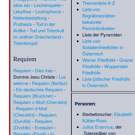
Themenliste A-Z
Aurèlia Capmany
·
(
FF
)
situs est
-
Leichenspiele
-
Liste von
Marlon Pérez
·
(
Radsport
)
Lekythos
-
Loutrophoros
-
Begräbnisstätten
Massaker am Pass von
Nebenbestattung
-
bekannter
Previ
·
Massaker von
(
G
)
Prothesis
-
Tod in der
Persönlichkeiten
Caiazzo
·
Massaker von
(
G
)
Antike
-
Tod und Totenkult
Liste der Pyramiden
Nyarubuye
·
Massaker
(
G
)
im antiken Griechenland
-
Liste von
von Sllovi
·
Max
(
QS-22.4.
)
Totentempel
Soldatenfriedhöfen in
Ehrhardt (Architekt)
(
QS-14.1.
)
Österreich
·
Maximilian Steiner
Requiem
Wiener Friedhöfe
-
Grazer
(Biologe)
·
Medizin ohne
(
BIO
)
Friedhöfe
-
Wuppertaler
Menschlichkeit
·
Mehmet
(
G
)
Requiem
-
Dies irae
-
Friedhöfe
Esat Bülkat
·
Michael
(
G
)
Domine Jesu Christe
-
Lux
Liste jüdischer Friedhöfe
Hastings (Journalist)
·
(
MW
)
aeterna
-
Requiem (Berlioz)
in Österreich
Michael von Ungarn
·
(
G
)
-
Ein deutsches Requiem
-
Miloš Obilić
·
Mohammad
(
G
)
Requiem (Bruckner)
-
Omar (Politiker)
·
(
POL
)
Requiem c-Moll (Cherubini)
Personen
:
Munchin
·
Museum des
(
CHR
)
-
Requiem d-Moll
Rigaer Ghettos und des
Sterbeforscher:
Elisabeth
(Cherubini)
-
Requiem
Holocaust
·
(
QS-16.1.
)
Kübler-Ross
(Duruflé)
-
Requiem
Neotherapsida
·
(
BIO
)
Julius Erasmus
, der
(Dvořák)
-
Exequien
-
Notogoneus osculus
·
(
BIO
)
„Totengräber von
Requiem (Fauré)
-
In