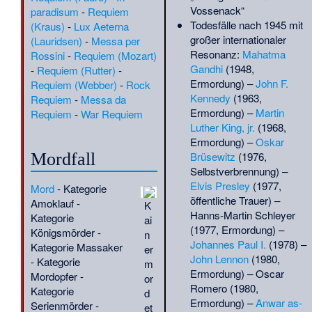
Origenes
·
Oskar
(
CHR
)
Vossenack“
paradisum
-
Requiem
Dickmann
·
Otto
(
QS-2.1.
)
Todesfälle nach 1945 mit
(Kraus)
-
Lux Aeterna
Kröber
·
Ovizid
·
(
BIO
)
(
BIO
)
großer internationaler
(Lauridsen)
-
Messa per
Paleopsephurus
·
Paul
(
BIO
)
Resonanz:
Mahatma
Rossini
-
Requiem (Mozart)
Becker (Architekt)
·
(
QS-9.1.
)
Gandhi
(1948,
-
Requiem (Rutter)
-
Paul Erdmann Isert
·
(
BIO
)
Ermordung) –
John F.
Requiem (Webber)
-
Rock
Plesiosaurier
·
(
BIO
)
Kennedy
(1963,
Requiem
-
Messa da
Proexochokefalos
·
(
BIO
)
Ermordung) –
Martin
Requiem
-
War Requiem
Propelargus
·
(
BIO
)
Luther King, jr.
(1968,
Protopsephurus
·
(
BIO
)
Ermordung) –
Oskar
Radoslav Petković
·
(
QS-3.1.
)
Brüsewitz
(1976,
Mordfall
Raissa Andrejewna
Selbstverbrennung) –
Obodowskaja
·
(
Radsport
)
Elvis Presley
(1977,
Mord
-
Kategorie
Riojasuchus
·
Robert
(
BIO
)
öffentliche Trauer) –
Amoklauf
-
K
Bünsow (Botaniker)
·
(
BIO
)
Hanns-Martin Schleyer
Kategorie
ai
Robert Lynn
(1977, Ermordung) –
Königsmörder
-
n
(Unternehmer)
·
Robert
(
W
)
Johannes Paul I.
(1978) –
Kategorie Massaker
er
Sloss
·
Robert
(
QS-28.12.
)
John Lennon
(1980,
-
Kategorie
m
Sweet
·
Rodrigues-
(
BIO
)
Ermordung) –
Oscar
Mordopfer
-
or
Nachtreiher
·
Rémy
(
BIO
)
Romero
(1980,
Kategorie
d
Perrier
·
Samuel Knorr
(
BIO
)
Ermordung) –
Anwar as-
Serienmörder
-
et
von Rosenroth
·
(
QS-16.1.
)