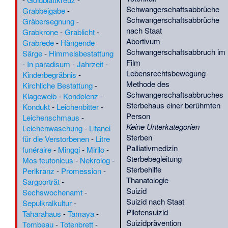
(Journalist)
·
Henry
(
QS-20.1.
)
Schwangerschaftsabbrüche
Grabbeigabe
-
Nelson Wieman
·
Henry
(
CHR
)
Schwangerschaftsabbrüche
Gräbersegnung
-
Steel Olcott
·
Herold
(
RT
)
nach Staat
Grabkrone
-
Grablicht
-
Georg Wilhelm Johannes
Abortivum
Grabrede
-
Hängende
Schweickerdt
·
Hsu
(
BIO
)
Schwangerschaftsabbruch im
Särge
-
Himmelsbestattung
Yun
·
Hugo Dihm
(
OA
)
Film
-
In paradisum
-
Jahrzeit
-
(Offizier)
·
(
QS-23.1.
)
Lebensrechtsbewegung
Kinderbegräbnis
-
Hunimund (Donau-
Methode des
Kirchliche Bestattung
-
Sueben)
·
Igor
(
Germanen
)
Schwangerschaftsabbruches
Klageweib
-
Kondolenz
-
Serafimowitsch
Sterbehaus einer berühmten
Kondukt
-
Leichenbitter
-
Taschlykow
·
Irina
(
P
)
Person
Leichenschmaus
-
Iwanowna
Keine Unterkategorien
Leichenwaschung
-
Litanei
Kiritschenko
·
(
Radsport
)
Sterben
für die Verstorbenen
-
Litre
Ishikawa Kin’ichirō
·
(
Kunst
)
Palliativmedizin
funéraire
-
Mingqi
-
Mirilo
-
Itani Jun’ichirō
·
(
BIO
)
Sterbebegleitung
Mos teutonicus
-
Nekrolog
-
Iwianch
·
Jacobo
(
QS-15.1.
)
Sterbehilfe
Perlkranz
-
Promession
-
Arenas
·
Jean-Noël
(
POL
)
Thanatologie
Sargporträt
-
Labat
·
Johann Baptist
(
BIO
)
Suizid
Sechswochenamt
-
Wiesbaur
·
John Bright
(
BIO
)
Suizid nach Staat
Sepulkralkultur
-
(Politiker)
·
Joseph
(
POL
)
Pilotensuizid
Taharahaus
-
Tamaya
-
Natterer
·
Joseph
(
BIO
)
Suizidprävention
Tombeau
-
Totenbrett
-
Weißenberg
·
João
(
G
)