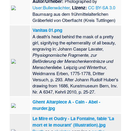
Autor/Urheber:
Photographed by
Commune
·
Friedensreich
User:Bullenwächter
,
Lizenz:
CC BY-SA 3.0
Hundertwasser
·
Friedhof
Baumsarg aus dem frühmittelalterlichen
Mittenwald
·
Friedrich Aly
·
Gräberfeld von Oberflacht (Kreis Tuttlingen)
Friedrich Arnold Herring
·
Friedrich Carl Holtz
·
Friedrich
Vanitas 01.png
von Bieberstein
·
Fritz
A death's head behind the mask of a pretty
Baumgarten (Illustrator)
·
Fritz
girl, signifying the ephemerality of all beauty,
Huth (Hornist)
·
Fritz
engraving in: Johann Caspar Lavater,
Kohlrausch
·
Fritz Toepffer
·
Physiognomische Fragmente, zur
Fātima bint Muhammad
·
Beförderung der Menschenkenntnisze und
Gaius Petronius
Menschenliebe.
Leipzig und Winterthur,
(Suffektkonsul 25)
·
Galen
Weidmanns Erben, 1775-1778, Dritter
Weston
·
Ganggrab von
Versuch, p. 293. After Johann Rudolf Huber's
Linden-Pahlkrug
·
Gangubai
drawing from 1686, Kunstmuseum Bern, Inv.
Hangal
·
Gawriil
Nr. A 6347, Kehrli 2010, p. 25-27.
Wassiljewitsch Baranowski
·
Ghent Altarpiece A - Cain - Abel -
Gedenkdienst
·
Gelduba
·
murder.jpg
Geoffrey Kingscott
·
Georg
Brokesch
·
Georg Innerebner
Le Mire et Oudry - La Fontaine, fable 'La
·
Georg Jellinek
·
Georg
mort et le mourant' (illustration).jpg
Mardersteig
·
Georg Marius
·