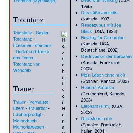
Thanatos (Mythologie)
Eduardo Falú
·
Edward
1995)
Gibbon Wakefield
·
Ellinor
Das süße Jenseits
Wohlfeil
·
Elmar Saar
·
Else
(Kanada, 1997)
Totentanz
Jung
·
Emanuele Severino
·
Rendezvous mit Joe
Emil Artur Longen
·
Emil
Black
(USA, 1998)
Totentanz
-
Basler
Firnrohr
·
Emil Heyn
·
Emma
Bowling for Columbine
Totentanz
-
H
Hale Smith
·
Emmanuil
(Kanada, USA,
Füssener Totentanz
ol
Semjonowitsch Jentschmen
·
Deutschland, 2002)
-
Lieder und Tänze
z
Erich Jantsch
·
Erich Müller
Die Invasion der Barbaren
des Todes
-
s
(Ingenieur)
·
Erlung
·
(Kanada, Frankreich,
Totentanz von
c
Ernestina Gallardo
·
Ernesto
2003)
Wondreb
h
Kroch
·
Ernst Christian
Mein Leben ohne mich
ni
Westphal
·
Ernst Heimeran
·
(Spanien, Kanada, 2003)
tt
Ernst Herrmann (Historiker)
·
Heart of America
Trauer
v
Ernst Jäckh
·
Ernst Leitz I
·
(Deutschland, Kanada,
o
Ernst Melchior
·
Ernst Weber
2003)
Trauer
-
Verwaiste
n
(Fußballtrainer)
·
Erwin Paul
Elephant (Film)
(USA,
Eltern
-
Trauerflor
-
H
Dieseldorff
·
Erwin von Zach
·
2003)
Leichenpredigt
-
a
Eugen Munder
·
Eugen Rupf
·
Das Meer in mir
Memorbuch
-
n
Eugenio Coseriu
·
Eugène
(Spanien, Frankreich,
Memorialwesen
-
s
Renggli
·
Eulogius von
Italien, 2004)
Obon-Fest
-