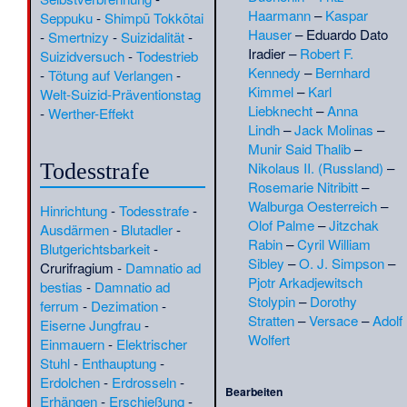
Aleksander Kraushar
·
Haarmann
–
Kaspar
Seppuku
-
Shimpū Tokkōtai
Alessandro Tomassoni
·
Hauser
–
Eduardo Dato
-
Smertnizy
-
Suizidalität
-
Alexander Petrowitsch
Iradier
–
Robert F.
Suizidversuch
-
Todestrieb
Obolenski
·
Alexander
Kennedy
–
Bernhard
-
Tötung auf Verlangen
-
Steinbacher
·
Alfons Semler
·
Kimmel
–
Karl
Welt-Suizid-Präventionstag
Alfons XIII.
·
Alfonso López
Liebknecht
–
Anna
-
Werther-Effekt
Pumarejo
·
Alfred Duskes
·
Lindh
–
Jack Molinas
–
Alfred Kantor
·
Alfred
Munir Said Thalib
–
Schmidt-Sas
·
Alfredo
Nikolaus II. (Russland)
–
Todesstrafe
Enrique Peralta Azurdia
·
Rosemarie Nitribitt
–
Alinaghi Monzavi
·
Allen Carr
Walburga Oesterreich
–
Hinrichtung
-
Todesstrafe
-
·
Altfrid
·
Amnon Rubinstein
·
Olof Palme
–
Jitzchak
Ausdärmen
-
Blutadler
-
Anastasio Mártir Aquino San
Rabin
–
Cyril William
Blutgerichtsbarkeit
-
Carlos
·
Andreas Hübbe
·
Sibley
–
O. J. Simpson
–
Crurifragium
-
Damnatio ad
Andrei Alexandrowitsch
Pjotr Arkadjewitsch
bestias
-
Damnatio ad
Saburow
·
Andrej Ajdič
·
Stolypin
–
Dorothy
ferrum
-
Dezimation
-
Andrej Mitrović
·
Andrew
Stratten
–
Versace
–
Adolf
Eiserne Jungfrau
-
Watson (Fußballspieler, 1856)
Wolfert
Einmauern
-
Elektrischer
·
Andriamanelo
·
Andrija
Stuhl
-
Enthauptung
-
Artuković
·
André Thevet
·
Erdolchen
-
Erdrosseln
-
Angelo Hesnard
·
Anil
Bearbeiten
Erhängen
-
Erschießung
-