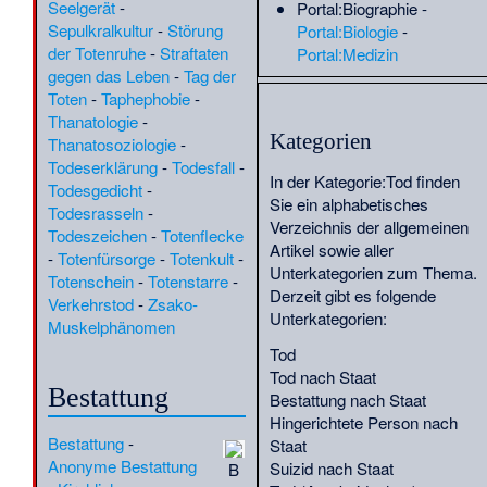
Tra
Qualitätssicherung
Seelgerät
-
(201)
Portal:Biographie
-
Auferweckung des
Tra
Sepulkralkultur
-
Störung
Portal:Biologie
-
Lazarus (Eduard von
Abd al-Halim an-Nimr
·
(
POL
)
Ur
der Totenruhe
-
Straftaten
Portal:Medizin
Gebhardt)
·
Abul Gharib
·
Achilleas
(
G
)
Was
gegen das Leben
-
Tag der
Waldfriedhof Solingen
Vasiliadis
·
Adolph
(
QS-10.1.
)
Wie
Toten
-
Taphephobie
-
11. Jan.:
La Chambre
Schenck
·
Adrian
(
BIO
)
Zwe
Thanatologie
-
de Mariana
·
Burg-
Dalsey
·
Aeolodon
·
(
W
)
(
BIO
)
Kategorien
Thanatosoziologie
-
Friedhof
·
Die
Agilulf (Sueben)
·
(
Germanen
)
Todeserklärung
-
Todesfall
-
Ermordung der Söhne
Akira Kurosawa
·
(
FF
)
In der
Kategorie:Tod
finden
Todesgedicht
-
Eduards IV.
·
Liste der
Alcmonavis
·
Alexander
(
BIO
)
Sie ein alphabetisches
Todesrasseln
-
Stolpersteine in der
von Berckefeldt
·
(
QS-23.1.
)
Verzeichnis der allgemeinen
Todeszeichen
-
Totenflecke
Provinz Albacete
·
Alice Pruvot-Fol
·
Alois
(
BIO
)
Artikel sowie aller
-
Totenfürsorge
-
Totenkult
-
Mariä Himmelfahrt
Unger
·
Andrei
(
QS-13.1.
)
Unterkategorien zum Thema.
Totenschein
-
Totenstarre
-
(Frauenreuth)
·
St.
Mitrofanowitsch
Derzeit gibt es folgende
Verkehrstod
-
Zsako-
Mariä Himmelfahrt
Kischewatow
·
Anschlag
(
G
)
Unterkategorien:
Muskelphänomen
(Ilișești)
von Cizre am 26. August
Tod
09. Jan.:
Ich bin!
2016
·
(
E
)
Tod nach Staat
Margot Friedländer
·
Antecrocodylus
·
(
BIO
)
Bestattung
Bestattung nach Staat
Mariä Himmelfahrt
Anthony Julian Huxley
·
(
BIO
)
Hingerichtete Person nach
(Förnbach)
·
António de Jesus
·
(
CHR
)
Bestattung
-
Staat
Stolperstein von El
Anysia von
Anonyme Bestattung
Suizid nach Staat
B
Grado
Thessaloniki
·
(
CHR
)