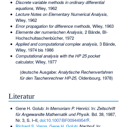
Discrete variable methods in ordinary differential
equations,
Wiley, 1962
Lecture Notes on Elementary Numerical Analysis,
Wiley, 1962
Error propagation for difference methods,
Wiley, 1963
Elemente der numerischen Analysis,
2 Bände, BI-
Hochschultaschenbücher, 1972
Applied and computational complex analysis,
3 Bände,
Wiley, 1974 bis 1986
Computational analysis with the HP 25 pocket
calculator,
Wiley, 1977
(deutsche Ausgabe:
Analytische Rechenverfahren
für den Taschenrechner HP-25,
Oldenbourg, 1978)
Literatur
Gene H. Golub:
In Memoriam P. Henrici.
In:
Zeitschrift
für Angewandte Mathematik und Physik.
Bd. 38, 1987,
Nr. 3, S. I–II,
doi
:
10.1007/BF00944954
.
Richard S. Varga
,
Gene H. Golub
:
Nachruf.
In: