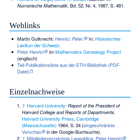
Numerische Mathematik.
Bd. 52, Nr. 4, 1987, S. 481.
Weblinks
Martin Gutknecht:
Henrici, Peter.
In:
Historisches
Lexikon der Schweiz
.
Peter Henrici
im
Mathematics Genealogy Project
(englisch)
Teil-Publikationsliste aus der ETH-Bibliothek (PDF-
Datei)
Einzelnachweise
↑
Harvard University
:
Report of the President of
Harvard College and Reports of Departments
.
Harvard University Press
,
Cambridge
(Massachusetts)
1964,
S.
34
(
eingeschränkte
Vorschau
in der Google-Buchsuche).
↑
Mitgliederverzeichnis Leopoldina, Peter Henrici