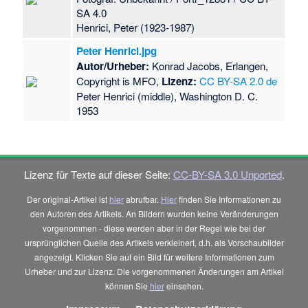
SA 4.0
Henrici, Peter (1923-1987)
Peter Henrici.jpg
Autor/Urheber:
Konrad Jacobs, Erlangen,
Copyright is MFO,
Lizenz:
CC BY-SA 2.0 de
Peter Henrici (middle), Washington D. C.
1953
Lizenz für Texte auf dieser Seite:
CC-BY-SA 3.0 Unported
.
Der original-Artikel ist
hier
abrufbar.
Hier
finden Sie Informationen zu
den Autoren des Artikels. An Bildern wurden keine Veränderungen
vorgenommen - diese werden aber in der Regel wie bei der
ursprünglichen Quelle des Artikels verkleinert, d.h. als Vorschaubilder
angezeigt. Klicken Sie auf ein Bild für weitere Informationen zum
Urheber und zur Lizenz. Die vorgenommenen Änderungen am Artikel
können Sie
hier
einsehen.