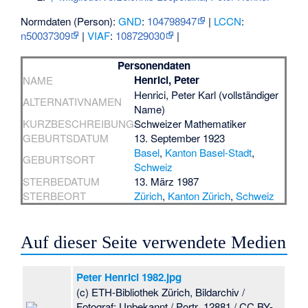
Normdaten (Person):
GND
:
104798947
|
LCCN
:
n50037309
|
VIAF
:
108729030
|
Personendaten
Henrici, Peter
NAME
Henrici, Peter Karl (vollständiger
ALTERNATIVNAMEN
Name)
KURZBESCHREIBUNG
Schweizer Mathematiker
GEBURTSDATUM
13. September 1923
Basel
,
Kanton Basel-Stadt
,
GEBURTSORT
Schweiz
STERBEDATUM
13. März 1987
STERBEORT
Zürich
,
Kanton Zürich
,
Schweiz
Auf dieser Seite verwendete Medien
Peter Henrici 1982.jpg
(c) ETH-Bibliothek Zürich, Bildarchiv /
Fotograf: Unbekannt / Portr_12881 / CC BY-