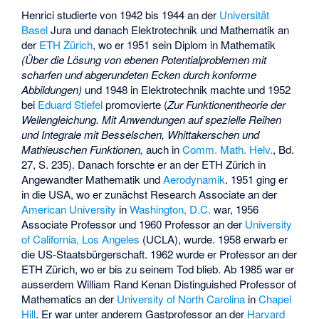
Henrici studierte von 1942 bis 1944 an der
Universität
Basel
Jura und danach Elektrotechnik und Mathematik an
der
ETH Zürich
, wo er 1951 sein Diplom in Mathematik
(Über die Lösung von ebenen Potentialproblemen mit
scharfen und abgerundeten Ecken durch konforme
Abbildungen)
und 1948 in Elektrotechnik machte und 1952
bei
Eduard Stiefel
promovierte (
Zur Funktionentheorie der
Wellengleichung. Mit Anwendungen auf spezielle Reihen
und Integrale mit Besselschen, Whittakerschen und
Mathieuschen Funktionen,
auch in
Comm. Math. Helv.
, Bd.
27, S. 235). Danach forschte er an der ETH Zürich in
Angewandter Mathematik und
Aerodynamik
. 1951 ging er
in die USA, wo er zunächst Research Associate an der
American University
in
Washington, D.C.
war, 1956
Associate Professor und 1960 Professor an der
University
of California, Los Angeles
(UCLA), wurde. 1958 erwarb er
die US-Staatsbürgerschaft. 1962 wurde er Professor an der
ETH Zürich, wo er bis zu seinem Tod blieb. Ab 1985 war er
ausserdem William Rand Kenan Distinguished Professor of
Mathematics an der
University of North Carolina
in
Chapel
Hill
. Er war unter anderem Gastprofessor an der
Harvard