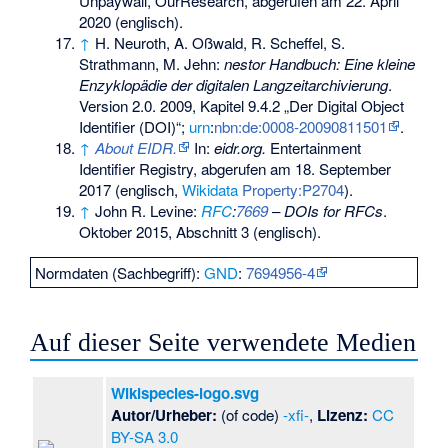
Unpaywall, OurResearch,
abgerufen am 22. April
2020
(englisch).
↑
H. Neuroth, A. Oßwald, R. Scheffel, S.
Strathmann, M. Jehn:
nestor Handbuch: Eine kleine
Enzyklopädie der digitalen Langzeitarchivierung
.
Version 2.0. 2009, Kapitel 9.4.2 „Der Digital Object
Identifier (DOI)“;
urn
:
nbn:de:0008-20090811501
.
↑
About EIDR.
In:
eidr.org.
Entertainment
Identifier Registry,
abgerufen am 18. September
2017
(englisch,
Wikidata
Property:P2704
).
↑
John R. Levine:
RFC
:
7669
–
DOIs for RFCs
.
Oktober 2015, Abschnitt 3 (englisch).
Normdaten (Sachbegriff):
GND
:
7694956-4
Auf dieser Seite verwendete Medien
Wikispecies-logo.svg
Autor/Urheber:
(of code)
-xfi-
,
Lizenz:
CC
BY-SA 3.0