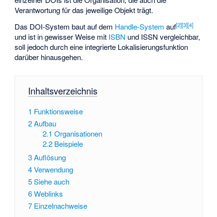
Verantwortung für das jeweilige Objekt trägt.
[
2
]
[
3
]
[
4
]
Das DOI-System baut auf dem
Handle-System
auf
und ist in gewisser Weise mit
ISBN
und
ISSN
vergleichbar,
soll jedoch durch eine integrierte Lokalisierungsfunktion
darüber hinausgehen.
Inhaltsverzeichnis
1
Funktionsweise
2
Aufbau
2.1
Organisationen
2.2
Beispiele
3
Auflösung
4
Verwendung
5
Siehe auch
6
Weblinks
7
Einzelnachweise