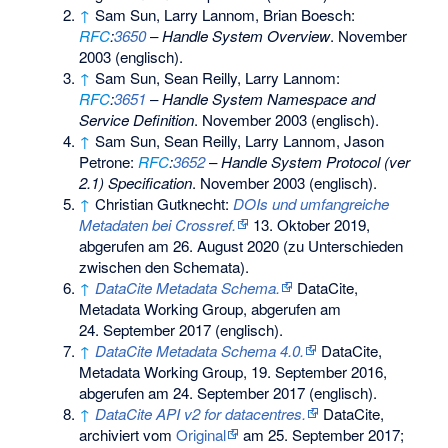
↑
Sam Sun, Larry Lannom, Brian Boesch:
RFC
:
3650
–
Handle System Overview
. November
2003 (englisch).
↑
Sam Sun, Sean Reilly, Larry Lannom:
RFC
:
3651
–
Handle System Namespace and
Service Definition
. November 2003 (englisch).
↑
Sam Sun, Sean Reilly, Larry Lannom, Jason
Petrone:
RFC
:
3652
–
Handle System Protocol (ver
2.1) Specification
. November 2003 (englisch).
↑
Christian Gutknecht:
DOIs und umfangreiche
Metadaten bei Crossref.
13. Oktober 2019,
abgerufen am 26. August 2020
(zu Unterschieden
zwischen den Schemata).
↑
DataCite Metadata Schema.
DataCite,
Metadata Working Group,
abgerufen am
24. September 2017
(englisch).
↑
DataCite Metadata Schema 4.0.
DataCite,
Metadata Working Group, 19. September 2016,
abgerufen am 24. September 2017
(englisch).
↑
DataCite API v2 for datacentres.
DataCite,
archiviert vom
Original
am
25. September 2017
;