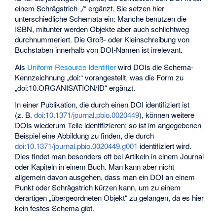
einem Schrägstrich „/“ ergänzt. Sie setzen hier
unterschiedliche Schemata ein: Manche benutzen die
ISBN, mitunter werden Objekte aber auch schlichtweg
durchnummeriert. Die Groß- oder Kleinschreibung von
Buchstaben innerhalb von DOI-Namen ist irrelevant.
Als
Uniform Resource Identifier
wird DOIs die Schema-
Kennzeichnung „doi:“ vorangestellt, was die Form zu
„doi:10.ORGANISATION/ID“ ergänzt.
In einer Publikation, die durch einen DOI identifiziert ist
(z. B.
doi:10.1371/journal.pbio.0020449
), können weitere
DOIs wiederum Teile identifizieren; so ist im angegebenen
Beispiel eine Abbildung zu finden, die durch
doi:10.1371/journal.pbio.0020449.g001
identifiziert wird.
Dies findet man besonders oft bei Artikeln in einem Journal
oder Kapiteln in einem Buch. Man kann aber nicht
allgemein davon ausgehen, dass man ein DOI an einem
Punkt oder Schrägstrich kürzen kann, um zu einem
derartigen „übergeordneten Objekt“ zu gelangen, da es hier
kein festes Schema gibt.