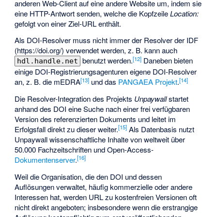
anderen Web-Client auf eine andere Website um, indem sie
eine HTTP-Antwort senden, welche die Kopfzeile
Location:
gefolgt von einer Ziel-URL enthält.
Als DOI-Resolver muss nicht immer der Resolver der IDF
(https://doi.org/) verwendet werden, z. B. kann auch
[
12
]
benutzt werden.
Daneben bieten
hdl.handle.net
einige DOI-Registrierungsagenturen eigene DOI-Resolver
[
13
]
[
14
]
an, z. B. die mEDRA
und das
PANGAEA Projekt
.
Die Resolver-Integration des Projekts
Unpaywall
startet
anhand des DOI eine Suche nach einer frei verfügbaren
Version des referenzierten Dokuments und leitet im
[
15
]
Erfolgsfall direkt zu dieser weiter.
Als Datenbasis nutzt
Unpaywall wissenschaftliche Inhalte von weltweit über
50.000
Fachzeitschriften
und Open-Access-
[
16
]
Dokumentenserver
.
Weil die Organisation, die den DOI und dessen
Auflösungen verwaltet, häufig kommerzielle oder andere
Interessen hat, werden URL zu kostenfreien Versionen oft
nicht direkt angeboten; insbesondere wenn die erstrangige