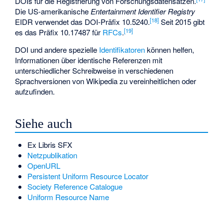
DOIs für die Registrierung von Forschungsdatensätzen.
Die US-amerikanische
Entertainment Identifier Registry
[
18
]
EIDR verwendet das DOI-Präfix 10.5240.
Seit 2015 gibt
[
19
]
es das Präfix 10.17487 für
RFCs
.
DOI und andere spezielle
Identifikatoren
können helfen,
Informationen über identische Referenzen mit
unterschiedlicher Schreibweise in verschiedenen
Sprachversionen von Wikipedia zu vereinheitlichen oder
aufzufinden.
Siehe auch
Ex Libris SFX
Netzpublikation
OpenURL
Persistent Uniform Resource Locator
Society Reference Catalogue
Uniform Resource Name