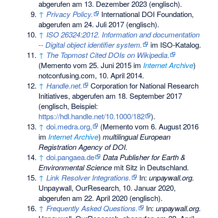
abgerufen am 13. Dezember 2023
(englisch).
↑
Privacy Policy.
International DOI Foundation,
abgerufen am 24. Juli 2017
(englisch).
↑
ISO 26324:2012. Information and documentation
-- Digital object identifier system.
im ISO-Katalog.
↑
The Topmost Cited DOIs on Wikipedia
.
(
Memento
vom 25. Juni 2015 im
Internet Archive
)
notconfusing.com, 10. April 2014.
↑
Handle.net.
Corporation for National Research
Initiatives,
abgerufen am 18. September 2017
(englisch, Beispiel:
https://hdl.handle.net/10.1000/182
).
↑
doi.medra.org,
(
Memento
vom 6. August 2016
im
Internet Archive
)
multilingual European
Registration Agency of DOI.
↑
doi.pangaea.de
Data Publisher for Earth &
Environmental Science
mit Sitz in Deutschland.
↑
Link Resolver Integrations.
In:
unpaywall.org.
Unpaywall, OurResearch, 10. Januar 2020,
abgerufen am 22. April 2020
(englisch).
↑
Frequently Asked Questions.
In:
unpaywall.org.