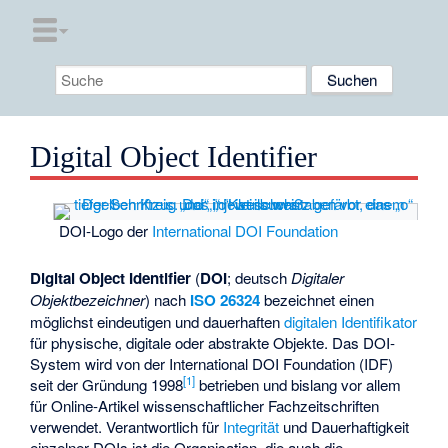
Digital Object Identifier
DOI-Logo der
International DOI Foundation
Digital Object Identifier
(
DOI
; deutsch
Digitaler
Objektbezeichner
) nach
ISO
26324
bezeichnet einen
möglichst eindeutigen und dauerhaften
digitalen
Identifikator
für physische, digitale oder abstrakte Objekte. Das DOI-
System wird von der International DOI Foundation (IDF)
[
1
]
seit der Gründung 1998
betrieben und bislang vor allem
für Online-Artikel wissenschaftlicher Fachzeitschriften
verwendet. Verantwortlich für
Integrität
und Dauerhaftigkeit
einzelner DOIs ist die Organisation, die auch die