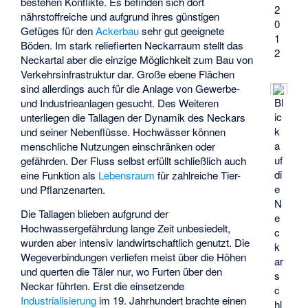
bestehen Konflikte. Es befinden sich dort
2
nährstoffreiche und aufgrund ihres günstigen
0
Gefüges für den
Ackerbau
sehr gut geeignete
1
Böden. Im stark reliefierten Neckarraum stellt das
2
Neckartal aber die einzige Möglichkeit zum Bau von
Verkehrsinfrastruktur dar. Große ebene Flächen
sind allerdings auch für die Anlage von Gewerbe-
Bl
und Industrieanlagen gesucht. Des Weiteren
ic
unterliegen die Tallagen der Dynamik des Neckars
k
und seiner Nebenflüsse. Hochwässer können
a
menschliche Nutzungen einschränken oder
uf
gefährden. Der Fluss selbst erfüllt schließlich auch
di
eine Funktion als
Lebensraum
für zahlreiche Tier-
e
und Pflanzenarten.
N
Die Tallagen blieben aufgrund der
e
Hochwassergefährdung lange Zeit unbesiedelt,
c
wurden aber intensiv landwirtschaftlich genutzt. Die
k
Wegeverbindungen verliefen meist über die Höhen
ar
und querten die Täler nur, wo Furten über den
s
Neckar führten. Erst die einsetzende
c
Industrialisierung
im 19. Jahrhundert brachte einen
hl