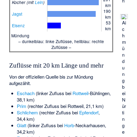
n
Kocher (mit
Lein
)
km
190
Jagst
km
Ai
53
Elsenz
km
c
h
Mündung
– dunkelblau: linke Zuflüsse, hellblau: rechte
m
Zuflüsse –
ü
n
d
Zuflüsse mit 20 km Länge und mehr
u
n
Von der offiziellen Quelle bis zur Mündung
g
aufgezählt.
b
ei
Eschach
(linker Zufluss bei
Rottweil
-Bühlingen,
N
38,1 km)
ür
Prim
(rechter Zufluss bei Rottweil, 21,1 km)
ti
Schlichem
(rechter Zufluss bei
Epfendorf
,
n
34,4 km)
g
Glatt
(linker Zufluss bei
Horb
-Neckarhausen,
e
34,2 km)