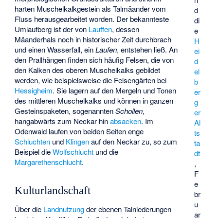
harten Muschelkalkgestein als Talmäander vom
d
Fluss herausgearbeitet worden. Der bekannteste
di
Umlaufberg ist der von
Lauffen
, dessen
e
Mäanderhals noch in historischer Zeit durchbrach
H
und einen Wasserfall, ein
Laufen
, entstehen ließ. An
ei
den Prallhängen finden sich häufig Felsen, die von
d
den Kalken des oberen Muschelkalks gebildet
el
werden, wie beispielsweise die Felsengärten bei
b
Hessigheim
. Sie lagern auf den Mergeln und Tonen
er
des mittleren Muschelkalks und können in ganzen
g
Gesteinspaketen, sogenannten
Schollen
,
er
hangabwärts zum Neckar hin
absacken
. Im
Al
Odenwald laufen von beiden Seiten enge
ts
Schluchten
und
Klingen
auf den Neckar zu, so zum
ta
Beispiel die
Wolfschlucht
und die
dt
Margarethenschlucht
.
,
F
e
Kulturlandschaft
br
u
Über die
Landnutzung
der ebenen Talniederungen
ar