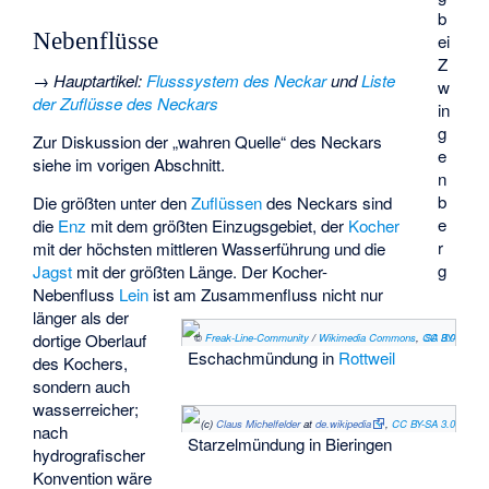
b
Nebenflüsse
ei
Z
→
Hauptartikel
:
Flusssystem des Neckar
und
Liste
w
der Zuflüsse des Neckars
in
g
Zur Diskussion der „wahren Quelle“ des Neckars
e
siehe im vorigen Abschnitt.
n
b
Die größten unter den
Zuflüssen
des Neckars sind
e
die
Enz
mit dem größten Einzugsgebiet, der
Kocher
r
mit der höchsten mittleren Wasserführung und die
g
Jagst
mit der größten Länge. Der Kocher-
Nebenfluss
Lein
ist am Zusammenfluss nicht nur
länger als der
dortige Oberlauf
©
Freak-Line-Community
/
Wikimedia Commons
,
CC BY-SA 3.0
Eschachmündung in
Rottweil
des Kochers,
sondern auch
wasserreicher;
(c)
Claus Michelfelder
at
de.wikipedia
,
CC BY-SA 3.0
nach
Starzelmündung in Bieringen
hydrografischer
Konvention wäre