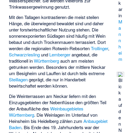
Wasserspeicher. Sie werden vielerorts zur
k
Trinkwassergewinnung genutzt.
ar
in
Mit den Tallagen kontrastieren die meist steilen
M
Hänge, die überwiegend bewaldet sind und daher
a
unter forstwirtschaftlicher Nutzung stehen. Die
n
sonnenexponierten Südlagen sind häufig mit Wein
n
bebaut und durch Trockenmauern terrassiert. Dort
h
werden die regionalen Rotwein-Rebsorten
Trollinger
,
ei
Schwarzriesling
und
Lemberger
angebaut, die
m
traditionell in
Württemberg
auch am meisten
getrunken werden. Besonders der mittlere Neckar
um Besigheim und Lauffen ist durch teils extreme
Steillagen
geprägt, die nur in Handarbeit
Bl
bewirtschaftet werden können.
ic
k
Die Weinterrassen am Neckar liefern mit den
a
Einzugsgebieten der Nebenflüsse den größten Teil
uf
der Anbaufläche des
Weinbaugebietes
d
Württemberg
. Die Weinlagen im Unterlauf von
e
Heinsheim bis Heidelberg zählen zum
Anbaugebiet
n
Baden
. Bis Ende des 19. Jahrhunderts war der
N