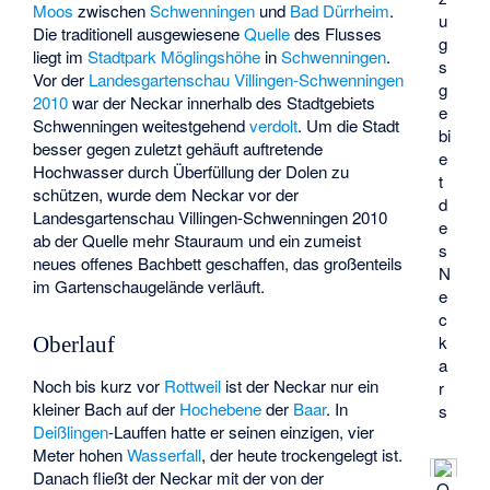
Moos
zwischen
Schwenningen
und
Bad Dürrheim
.
u
Die traditionell ausgewiesene
Quelle
des Flusses
g
liegt im
Stadtpark Möglingshöhe
in
Schwenningen
.
s
Vor der
Landesgartenschau Villingen-Schwenningen
g
2010
war der Neckar innerhalb des Stadtgebiets
e
Schwenningen weitestgehend
verdolt
. Um die Stadt
bi
besser gegen zuletzt gehäuft auftretende
e
Hochwasser durch Überfüllung der Dolen zu
t
schützen, wurde dem Neckar vor der
d
Landesgartenschau Villingen-Schwenningen 2010
e
ab der Quelle mehr Stauraum und ein zumeist
s
neues offenes Bachbett geschaffen, das großenteils
N
im Gartenschaugelände verläuft.
e
c
k
Oberlauf
a
Noch bis kurz vor
Rottweil
ist der Neckar nur ein
r
kleiner Bach auf der
Hochebene
der
Baar
. In
s
Deißlingen
-Lauffen hatte er seinen einzigen, vier
Meter hohen
Wasserfall
, der heute trockengelegt ist.
Danach fließt der Neckar mit der von der
Q