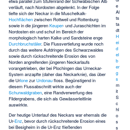
etwa parallel zum Stufenrand der Schwäbischen Alb
e
verläuft, nach Nordosten abgelenkt. In der Folge
Al
tiefte sich der Neckar in die Muschelkalk-
ts
Hochflächen
zwischen Rottweil und Rottenburg
ta
sowie in die jüngeren
Keuper
- und Juraschichten im
dt
Nordosten ein und schuf im Bereich der
H
morphologisch harten Kalke und Sandsteine enge
ei
Durchbruchstäler
. Die Flussvertiefung wurde noch
d
durch das weitere Aufdringen des Schwarzwaldes
el
sowie durch rückschreitende Erosion des von
b
Norden angreifenden jüngeren Neckarlaufs
er
vorangetrieben, der bei Plochingen das Urneckar-
g
System anzapfte (daher das Neckarknie), das über
s
die Ur
lone
zur
Urdonau
floss. Begünstigend in
m
diesem Flussabschnitt wirkte auch der
it
Schurwaldgraben
, eine Randverwerfung des
S
Fildergrabens, die sich als Gewässerleitlinie
c
auswirkte.
hl
Der heutige Unterlauf des Neckars war ehemals die
o
Ur-
Enz
, bevor durch rückschreitende Erosion eines
s
bei Besigheim in die Ur-Enz fließenden
s