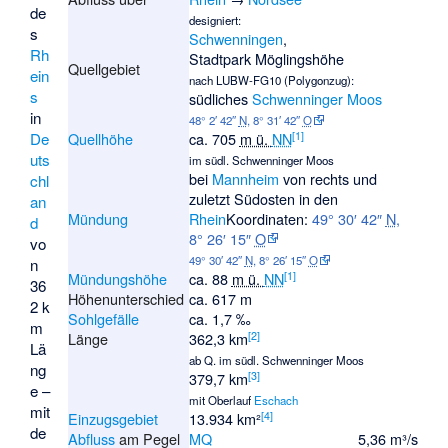
de
designiert:
s
Schwenningen
,
Rh
Stadtpark Möglingshöhe
Quellgebiet
ein
nach LUBW-FG10 (Polygonzug):
s
südliches
Schwenninger Moos
in
48° 2′ 42″
N
,
8° 31′ 42″
O
[
1
]
De
Quellhöhe
ca.
705
m ü.
NN
uts
im südl. Schwenninger Moos
bei
Mannheim
von rechts und
chl
zuletzt Südosten in den
an
Mündung
Rhein
Koordinaten:
49° 30′ 42″
N
,
d
8° 26′ 15″
O
vo
49° 30′ 42″
N
,
8° 26′ 15″
O
n
[
1
]
Mündungshöhe
ca.
88
m ü.
NN
36
Höhenunterschied
ca. 617 m
2 k
Sohlgefälle
ca. 1,7 ‰
m
[
2
]
Länge
362,3 km
Lä
ab Q. im südl. Schwenninger Moos
ng
[
3
]
379,7 km
e –
mit Oberlauf
Eschach
mit
[
4
]
Einzugsgebiet
13.934 km²
de
Abfluss
am Pegel
MQ
5,36 m³/s