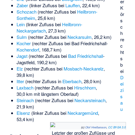
er
Zaber
(linker Zufluss bei
Lauffen
, 22,4 km)
K
Schozach
(rechter Zufluss bei
Heilbronn-
ör
Sontheim
, 25,6 km)
s
Lein
(linker Zufluss bei
Heilbronn-
c
Neckargartach
, 27,3 km)
h
Sulm
(rechter Zufluss bei
Neckarsulm
, 26,2 km)
re
Kocher
(rechter Zufluss bei Bad Friedrichshall-
c
Kochendorf
, 168,7 km)
ht
Jagst
(rechter Zufluss bei
Bad Friedrichshall
-
s
Jagstfeld, 190,2 km)
b
Elz
(rechter Zufluss bei
Mosbach-Neckarelz
,
ei
39,8 km)
D
Itter
(rechter Zufluss in
Eberbach
, 28,0 km)
ei
Laxbach
(rechter Zufluss bei
Hirschhorn
,
zi
30,0 km mit längstem Oberlauf)
s
Steinach
(rechter Zufluss bei
Neckarsteinach
,
a
21,9 km)
u
Elsenz
(linker Zufluss bei
Neckargemünd
,
53,4 km)
(c)
Olof Hreiðarsson
,
CC BY-SA 3.0
Letzter der großen Zuflüsse und