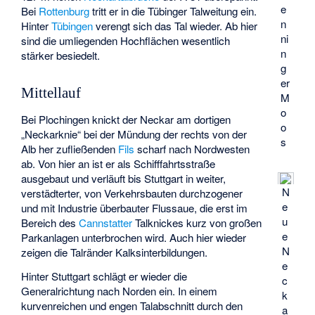
e
Bei
Rottenburg
tritt er in die Tübinger Talweitung ein.
n
Hinter
Tübingen
verengt sich das Tal wieder. Ab hier
ni
sind die umliegenden Hochflächen wesentlich
n
stärker besiedelt.
g
er
Mittellauf
M
o
Bei Plochingen knickt der Neckar am dortigen
o
„Neckarknie“ bei der Mündung der rechts von der
s
Alb her zufließenden
Fils
scharf nach Nordwesten
ab. Von hier an ist er als Schifffahrtsstraße
ausgebaut und verläuft bis Stuttgart in weiter,
N
verstädterter, von Verkehrsbauten durchzogener
e
und mit Industrie überbauter Flussaue, die erst im
u
Bereich des
Cannstatter
Talknickes kurz von großen
e
Parkanlagen unterbrochen wird. Auch hier wieder
N
zeigen die Talränder Kalksinterbildungen.
e
Hinter Stuttgart schlägt er wieder die
c
Generalrichtung nach Norden ein. In einem
k
kurvenreichen und engen Talabschnitt durch den
a