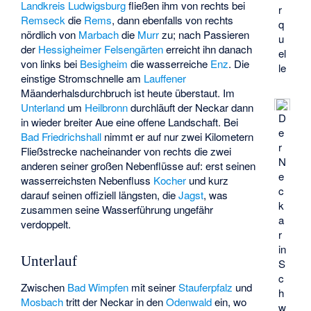
Landkreis Ludwigsburg
fließen ihm von rechts bei
r
Remseck
die
Rems
, dann ebenfalls von rechts
q
nördlich von
Marbach
die
Murr
zu; nach Passieren
u
der
Hessigheimer Felsengärten
erreicht ihn danach
el
von links bei
Besigheim
die wasserreiche
Enz
. Die
le
einstige Stromschnelle am
Lauffener
Mäanderhalsdurchbruch ist heute überstaut. Im
Unterland
um
Heilbronn
durchläuft der Neckar dann
D
in wieder breiter Aue eine offene Landschaft. Bei
e
Bad Friedrichshall
nimmt er auf nur zwei Kilometern
r
Fließstrecke nacheinander von rechts die zwei
N
anderen seiner großen Nebenflüsse auf: erst seinen
e
wasserreichsten Nebenfluss
Kocher
und kurz
c
darauf seinen offiziell längsten, die
Jagst
, was
k
zusammen seine Wasserführung ungefähr
a
verdoppelt.
r
in
Unterlauf
S
c
Zwischen
Bad Wimpfen
mit seiner
Stauferpfalz
und
h
Mosbach
tritt der Neckar in den
Odenwald
ein, wo
w