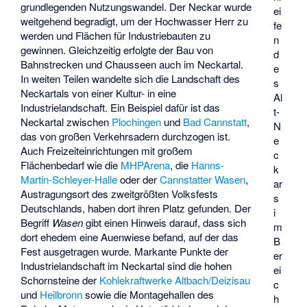
grundlegenden Nutzungswandel. Der Neckar wurde
ei
weitgehend begradigt, um der Hochwasser Herr zu
fe
werden und Flächen für Industriebauten zu
n
gewinnen. Gleichzeitig erfolgte der Bau von
d
Bahnstrecken und Chausseen auch im Neckartal.
e
In weiten Teilen wandelte sich die Landschaft des
s
Neckartals von einer Kultur- in eine
Al
Industrielandschaft. Ein Beispiel dafür ist das
t-
Neckartal zwischen
Plochingen
und
Bad Cannstatt
,
N
das von großen Verkehrsadern durchzogen ist.
e
Auch Freizeiteinrichtungen mit großem
c
Flächenbedarf wie die
MHPArena
, die
Hanns-
k
Martin-Schleyer-Halle
oder der
Cannstatter Wasen
,
ar
Austragungsort des zweitgrößten Volksfests
s
Deutschlands, haben dort ihren Platz gefunden. Der
i
Begriff
Wasen
gibt einen Hinweis darauf, dass sich
m
dort ehedem eine Auenwiese befand, auf der das
B
Fest ausgetragen wurde. Markante Punkte der
er
Industrielandschaft im Neckartal sind die hohen
ei
Schornsteine der
Kohlekraftwerke
Altbach/Deizisau
c
und
Heilbronn
sowie die Montagehallen des
h