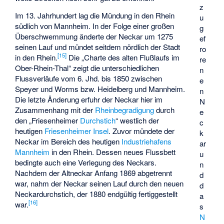
z
Im 13. Jahrhundert lag die Mündung in den Rhein
u
südlich von Mannheim. In der Folge einer großen
g
Überschwemmung änderte der Neckar um 1275
ef
seinen Lauf und mündet seitdem nördlich der Stadt
ro
[
15
]
in den Rhein.
Die
„Charte des alten Flußlaufs im
re
Ober-Rhein-Thal“
zeigt die unterschiedlichen
n
Flussverläufe vom 6. Jhd. bis 1850 zwischen
e
Speyer und Worms bzw. Heidelberg und Mannheim.
n
Die letzte Änderung erfuhr der Neckar hier im
N
Zusammenhang mit der
Rheinbegradigung
durch
e
den „Friesenheimer
Durchstich
“ westlich der
c
heutigen
Friesenheimer Insel
. Zuvor mündete der
k
Neckar im Bereich des heutigen
Industriehafens
ar
Mannheim
in den Rhein. Dessen neues Flussbett
u
bedingte auch eine Verlegung des Neckars.
n
Nachdem der Altneckar Anfang 1869 abgetrennt
d
war, nahm der Neckar seinen Lauf durch den neuen
d
Neckardurchstich, der 1880 endgültig fertiggestellt
a
[
16
]
war.
s
N