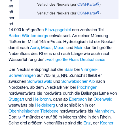
Verlauf des Neckars (zur
OSM-Karte
)
an
nä
Verlauf des Neckars (zur
OSM-Karte
)
her
nd
14.000 km² großen
Einzugsgebiet
den zentralen Teil
Baden-Württembergs
entwässert. An seiner Mündung
fließen im Mittel 145 m³/s ab. Hydrologisch ist der Neckar
damit nach
Aare
,
Maas
,
Mosel
und
Main
der fünftgrößte
Nebenfluss des Rheins und nach Länge wie auch nach
Wasserführung der
zwölftgrößte Fluss Deutschlands
.
Der Neckar entspringt auf der
Baar
bei
Villingen-
Schwenningen
auf
705
m ü. NN
. Zunächst fließt er
zwischen
Schwarzwald
und
Schwäbischer Alb
nach
Nordosten, ab dem „Neckarknie“ bei
Plochingen
nordwestwärts bis nordwärts durch die Ballungsräume von
Stuttgart
und
Heilbronn
, dann ab
Eberbach
im
Odenwald
westwärts bis
Heidelberg
und schließlich in der
Oberrheinischen Tiefebene
nordwestwärts bis
Mannheim
.
Dort
⊙
mündet er auf 88 m Meereshöhe in den Rhein.
Seine drei größten Nebenflüsse sind die
Enz
, der
Kocher