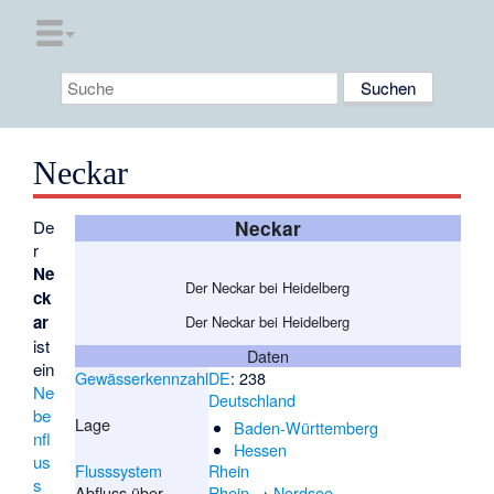
Neckar
De
Neckar
r
Ne
Der Neckar bei Heidelberg
ck
ar
Der Neckar bei Heidelberg
ist
Daten
ein
Gewässerkennzahl
DE
: 238
Ne
Deutschland
be
Lage
Baden-Württemberg
nfl
Hessen
us
Flusssystem
Rhein
s
Abfluss über
Rhein
→
Nordsee