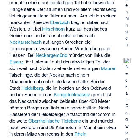
erneut in einem schluchtartigen Tal hohe, bewaldete
e
Hänge seine Ufer säumen und vor allem rechtsseitig
n
tief eingeschnittene Täler münden. Am letzten seiner
ni
markanten Knie bei
Eberbach
biegt er dabei nach
n
Westen, tritt bei
Hirschhorn
kurz auf hessisches
g
Gebiet über und ist anschließend bis nach
e
Neckarsteinach
auf langen Strecken die
n
Landesgrenze zwischen Baden-Württemberg und
Hessen. Bei
Neckargemünd
mündet von links die
Elsenz
, ihr Unterlauf nutzt den abwärtigen Teil der
N
sich weit nach Süden ziehenden ehemaligen
Maurer
e
Talschlinge, die der Neckar nach einem
c
Mäanderdurchbruch hinterlassen hatte. Bei der
k
Stadt
Heidelberg
, die im Norden an den Odenwald
a
und im Süden an das
Königstuhlmassiv
grenzt, ist
r-
das Neckartal zwischen beidseits über 400 Meter
R
höheren Bergen am tiefsten eingeschnitten. Nach
a
Passieren der Heidelberger Altstadt tritt der Strom in
d
die weite
Oberrheinische Tiefebene
ein und mündet
w
nach weiteren rund 25 Kilometern in Mannheim etwa
e
in deren Mitte von rechts in den
Rhein
.
g