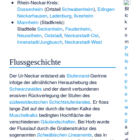
Rhein-Neckar-Kreis:
Bl
Dossenheim
(Ortsteil
Schwabenheim
),
Edingen-
ic
Neckarhausen
,
Ladenburg
,
Ilvesheim
k
Mannheim
(Stadtkreis):
v
Stadtteile
Seckenheim
,
Feudenheim
,
o
Neuostheim
,
Oststadt
,
Neckarstadt-Ost
,
m
Innenstadt/Jungbusch
,
Neckarstadt-West
P
hi
lo
Flussgeschichte
s
o
Der Ur-Neckar entstand als
Stufenrand
-Gerinne
p
infolge der allmählichen Heraushebung des
h
Schwarzwaldes
und der damit verbundenen
e
erosiven Rückverlegung der Stufen des
n
südwestdeutschen Schichtstufenlandes
. Er floss
w
lange Zeit auf der durch die harten Kalke des
e
Muschelkalks
bedingten Hochfläche der
g
verschiedenen
Gäulandschaften
. Bei Horb wurde
a
der Flusslauf durch die Grabenstruktur des
uf
sogenannten
Schwäbischen
Lineaments
, das in
di