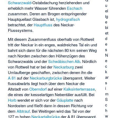
Schwarzwald
-Ostabdachung herziehenden und
u
erheblich mehr Wasser führenden
Eschach
el
zusammen. Deren am Brogen entspringender
lg
Hauptquellast Glasbach ist,
hydrografisch
e
betrachtet, der
Hauptfluss
des Neckar-
bi
Flusssystems.
et
d
Mit diesem Zusammenfluss oberhalb von Rottweil
e
tritt der Neckar in ein enges, waldreiches Tal ein und
s
bahnt sich dann für die nächsten 80 km seinen Weg
N
nach Norden zwischen den Höhenzügen des
e
Schwarzwalds und der
Schwäbischen Alb
. Nördlich
c
von Rottweil hat er bei der
Neckarburg
zwei
k
Umlaufberge geschaffen, zwischen denen ihn die
ar
A 81
auf der
Neckarburgbrücke
überspannt. Weiter
s
flussabwärts liegt hoch über dem Neckar die
i
Altstadt von
Oberndorf
auf einer
Kalksinterterrasse
,
m
die eines der kesselartigen Nebentäler ausfüllt. Bei
S
Horb
wendet er sich vor der
Gäuplatte
nach
c
Nordosten und fließt dann in dessen Richtung vor
h
dem
Albtrauf
. Bei Weitingen wird das Tal von der
w
127 m hohen
Neckartalbrücke
der A 81 überspannt.