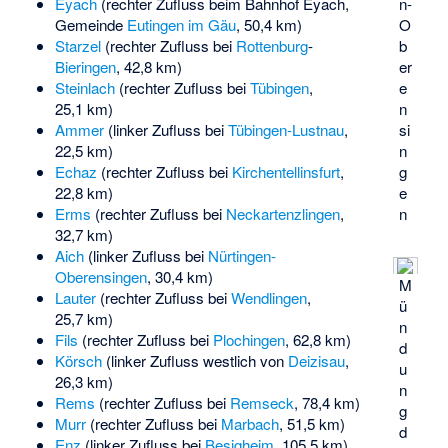
n-
Eyach
(rechter Zufluss beim Bahnhof Eyach,
O
Gemeinde
Eutingen im Gäu
, 50,4 km)
b
Starzel
(rechter Zufluss bei
Rottenburg
-
er
Bieringen
, 42,8 km)
e
Steinlach
(rechter Zufluss bei
Tübingen
,
n
25,1 km)
si
Ammer
(linker Zufluss bei
Tübingen-Lustnau
,
n
22,5 km)
g
Echaz
(rechter Zufluss bei
Kirchentellinsfurt
,
e
22,8 km)
n
Erms
(rechter Zufluss bei
Neckartenzlingen
,
32,7 km)
Aich
(linker Zufluss bei
Nürtingen-
Oberensingen
, 30,4 km)
M
Lauter
(rechter Zufluss bei
Wendlingen
,
ü
25,7 km)
n
Fils
(rechter Zufluss bei
Plochingen
, 62,8 km)
d
Körsch
(linker Zufluss westlich von
Deizisau
,
u
26,3 km)
n
Rems
(rechter Zufluss bei
Remseck
, 78,4 km)
g
Murr
(rechter Zufluss bei
Marbach
, 51,5 km)
d
Enz
(linker Zufluss bei
Besigheim
, 105,5 km)