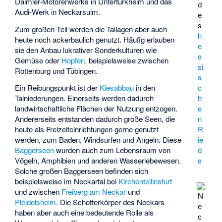
Daimler-Motorenwerks in Untertürkheim und das
d
Audi-Werk in Neckarsulm.
e
s
Zum großen Teil werden die Tallagen aber auch
h
heute noch ackerbaulich genutzt. Häufig erlauben
e
sie den Anbau lukrativer Sonderkulturen wie
s
Gemüse oder
Hopfen
, beispielsweise zwischen
si
Rottenburg und Tübingen.
s
c
Ein Reibungspunkt ist der
Kiesabbau
in den
h
Talniederungen. Einerseits werden dadurch
e
landwirtschaftliche Flächen der Nutzung entzogen.
n
Andererseits entstanden dadurch große Seen, die
R
heute als Freizeiteinrichtungen gerne genutzt
ie
werden, zum Baden, Windsurfen und Angeln. Diese
d
Baggerseen
wurden auch zum Lebensraum von
s
Vögeln, Amphibien und anderen Wasserlebewesen.
Solche großen Baggerseen befinden sich
beispielsweise im Neckartal bei
Kirchentellinsfurt
und zwischen
Freiberg am Neckar
und
N
Pleidelsheim
. Die Schotterkörper des Neckars
e
haben aber auch eine bedeutende Rolle als
c