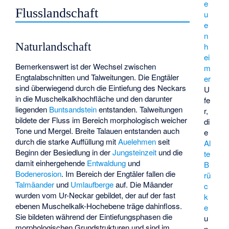
e
Flusslandschaft
u
e
n
Naturlandschaft
h
ei
Bemerkenswert ist der Wechsel zwischen
m
Engtalabschnitten und Talweitungen. Die Engtäler
er
sind überwiegend durch die Eintiefung des Neckars
U
in die Muschelkalkhochfläche und den darunter
fe
liegenden
Buntsandstein
entstanden. Talweitungen
r,
bildete der Fluss im Bereich morphologisch weicher
di
Tone und Mergel. Breite Talauen entstanden auch
e
durch die starke Auffüllung mit
Auelehmen
seit
Al
Beginn der Besiedlung in der
Jungsteinzeit
und die
te
damit einhergehende
Entwaldung
und
B
Bodenerosion
. Im Bereich der Engtäler fallen die
rü
Talmäander
und
Umlaufberge
auf. Die Mäander
c
wurden vom Ur-Neckar gebildet, der auf der fast
k
ebenen Muschelkalk-Hochebene träge dahinfloss.
e
Sie bildeten während der Eintiefungsphasen die
u
morphologischen Grundstrukturen und sind im
n