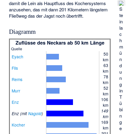
damit die Lein als Hauptfluss des Kochersystems
S
anzusehen, das mit dann 201 Kilometern längstem
te
Fließweg das der Jagst noch übertrifft.
in
la
Diagramm
c
h
Zuflüsse des Neckars ab 50 km Länge
m
Quelle
ü
50
Eyach
n
km
63
d
Fils
km
u
78
n
Rems
km
g
52
in
Murr
km
T
106
Enz
ü
km
bi
149
Enz (mit
Nagold
)
n
km
g
169
Kocher
km
e
201