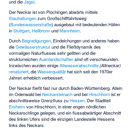
und die
Jagst
.
Der Neckar ist von Plochingen abwärts mittels
Stauhaltungen
zum Großschifffahrtsweg
(
Bundeswasserstraße
) ausgebaut mit bedeutenden Häfen
in
Stuttgart
,
Heilbronn
und
Mannheim
.
Durch
Begradigungen
, Eindeichungen und anderes haben
die
Gewässerstruktur
und die Fließdynamik des
vormaligen Naturflusses sehr gelitten und die
strukturreichen
Auenlandschaften
sind oft verschwunden.
Inzwischen wurden einige
Altwasserabschnitte
(Altneckar)
renaturiert
, die
Wasserqualität
hat sich seit den 1970er
Jahren erheblich verbessert.
Der Neckar fließt fast nur durch Baden-Württemberg. Allein
im Odenwald bei
Neckarsteinach
und bei
Hirschhorn
ist er
abschnittsweise Grenzfluss zu
Hessen
. Der Stadtteil
Ersheim
von Hirschhorn, in einer engen nördlichen
Neckarschlinge gelegen, und ein flussabwärtiger Abschnitt
des linken Ufers sind die einzigen Landesteile Hessens
links des Neckars.