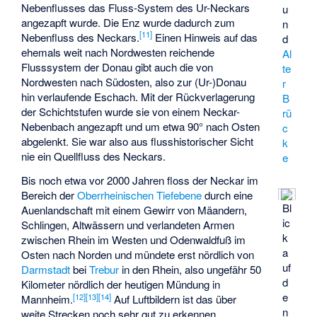
Nebenflusses das Fluss-System des Ur-Neckars
u
angezapft wurde. Die Enz wurde dadurch zum
n
[
11
]
Nebenfluss des Neckars.
Einen Hinweis auf das
d
ehemals weit nach Nordwesten reichende
Al
Flusssystem der Donau gibt auch die von
te
Nordwesten nach Südosten, also zur (Ur-)Donau
r
hin verlaufende Eschach. Mit der Rückverlagerung
B
der Schichtstufen wurde sie von einem Neckar-
rü
Nebenbach angezapft und um etwa 90° nach Osten
c
abgelenkt. Sie war also aus flusshistorischer Sicht
k
nie ein Quellfluss des Neckars.
e
Bis noch etwa vor 2000 Jahren floss der Neckar im
Bereich der
Oberrheinischen Tiefebene
durch eine
Bl
Auenlandschaft mit einem Gewirr von Mäandern,
ic
Schlingen, Altwässern und verlandeten Armen
k
zwischen Rhein im Westen und Odenwaldfuß im
a
Osten nach Norden und mündete erst nördlich von
uf
Darmstadt
bei
Trebur
in den Rhein, also ungefähr 50
d
Kilometer nördlich der heutigen Mündung in
e
[
12
]
[
13
]
[
14
]
Mannheim.
Auf Luftbildern ist das über
n
weite Strecken noch sehr gut zu erkennen.