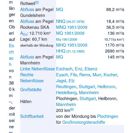
m
[
5
]
Rottweil
län
Abfluss
am Pegel
MQ
88,2 m³/s
ger
Gundelsheim
en
Abfluss
am Pegel
NNQ
18,4 m³/s
(04.07.1976)
Ob
Rockenau SKA
MNQ 1951/2009
36,5 m³/s
erl
A
: 12.710 km²
MQ 1951/2009
136 m³/s
Eo
Lage: 60,7 km
auf
Mq 1951/2009
10,7 l/(s km²)
MHQ 1951/2009
1170 m³/s
Es
oberhalb der Mündung
HHQ
2690 m³/s
ch
(21.12.1993)
Abfluss
am Pegel
MQ
145 m³/s
ac
Mannheim
h
Linke Nebenflüsse
Eschach
,
Enz
,
Elsenz
vo
Rechte
Eyach
,
Fils
,
Rems
,
Murr
,
Kocher
,
n
Nebenflüsse
Jagst
,
Elz
38
Reutlingen
,
Stuttgart
,
Heilbronn
,
0 k
Großstädte
Heidelberg
,
Mannheim
m
Plochingen,
Stuttgart
, Heilbronn,
Häfen
–,
Mannheim
der
[
6
]
203 km
mit
Schiffbarkeit
von der Mündung bis
Plochingen
sei
für
Großmotorgüterschiffe
ne
m