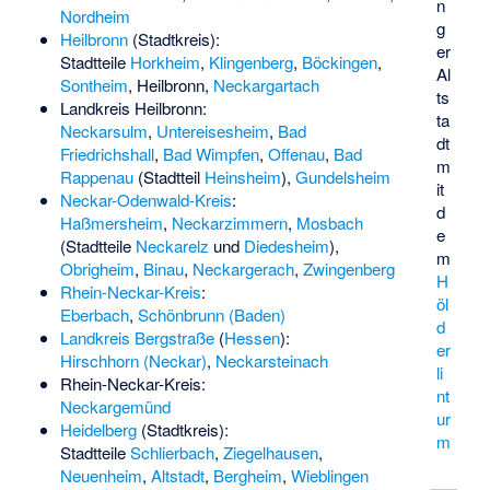
n
Nordheim
g
Heilbronn
(Stadtkreis):
er
Stadtteile
Horkheim
,
Klingenberg
,
Böckingen
,
Al
Sontheim
, Heilbronn,
Neckargartach
ts
Landkreis Heilbronn:
ta
Neckarsulm
,
Untereisesheim
,
Bad
dt
Friedrichshall
,
Bad Wimpfen
,
Offenau
,
Bad
m
Rappenau
(Stadtteil
Heinsheim
),
Gundelsheim
it
Neckar-Odenwald-Kreis
:
d
Haßmersheim
,
Neckarzimmern
,
Mosbach
e
(Stadtteile
Neckarelz
und
Diedesheim
),
m
Obrigheim
,
Binau
,
Neckargerach
,
Zwingenberg
H
Rhein-Neckar-Kreis
:
öl
Eberbach
,
Schönbrunn (Baden)
d
Landkreis Bergstraße
(
Hessen
):
er
Hirschhorn (Neckar)
,
Neckarsteinach
li
Rhein-Neckar-Kreis:
nt
Neckargemünd
ur
Heidelberg
(Stadtkreis):
m
Stadtteile
Schlierbach
,
Ziegelhausen
,
Neuenheim
,
Altstadt
,
Bergheim
,
Wieblingen