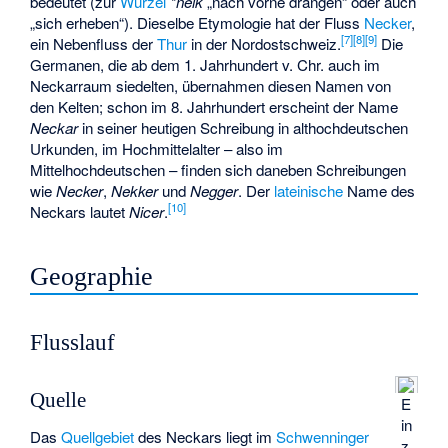
bedeutet (zur
Wurzel
*neik
„nach vorne drängen“ oder auch
„sich erheben“). Dieselbe Etymologie hat der Fluss
Necker
,
[
7
]
[
8
]
[
9
]
ein Nebenfluss der
Thur
in der Nordostschweiz.
Die
Germanen, die ab dem 1. Jahrhundert v. Chr. auch im
Neckarraum siedelten, übernahmen diesen Namen von
den Kelten; schon im 8. Jahrhundert erscheint der Name
Neckar
in seiner heutigen Schreibung in althochdeutschen
Urkunden, im Hochmittelalter – also im
Mittelhochdeutschen – finden sich daneben Schreibungen
wie
Necker
,
Nekker
und
Negger
. Der
lateinische
Name des
[
10
]
Neckars lautet
Nicer
.
Geographie
Flusslauf
Quelle
E
in
Das
Quellgebiet
des Neckars liegt im
Schwenninger
z