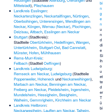
Reutlingen
(Stadtteile
Altenburg
,
Oferdingen
und
bi
Mittelstadt
),
Pliezhausen
n
Landkreis Esslingen
:
g
Neckartenzlingen
,
Neckartailfingen
,
Nürtingen
,
e
Oberboihingen
,
Unterensingen
,
Wendlingen am
n
Neckar
,
Köngen
,
Wernau (Neckar)
,
Plochingen
,
u
Deizisau
,
Altbach
,
Esslingen am Neckar
n
Stuttgart
(Stadtkreis):
d
Stadtteile
Obertürkheim
,
Hedelfingen
,
Wangen
,
di
Untertürkheim
,
Stuttgart-Ost
,
Bad Cannstatt
,
e
Münster
,
Hofen
,
Mühlhausen
Si
Rems-Murr-Kreis
:
lh
Fellbach
(Stadtteil
Oeffingen
)
o
Landkreis Ludwigsburg
:
u
Remseck am Neckar
,
Ludwigsburg
(Stadtteile
et
Poppenweiler
,
Hoheneck
und
Neckarweihingen
),
te
Marbach am Neckar
,
Benningen am Neckar
,
d
Freiberg am Neckar
,
Pleidelsheim
,
Ingersheim
,
er
Mundelsheim
,
Hessigheim
,
Besigheim
,
T
Walheim
,
Gemmrigheim
,
Kirchheim am Neckar
ü
Landkreis Heilbronn
:
bi
Neckarwestheim
,
Lauffen am Neckar
,
Talheim
,