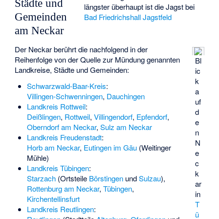
Städte und
längster überhaupt ist die Jagst bei
Gemeinden
Bad Friedrichshall
Jagstfeld
am Neckar
Der Neckar berührt die nachfolgend in der
Reihenfolge von der Quelle zur Mündung genannten
Bl
Landkreise, Städte und Gemeinden:
ic
k
Schwarzwald-Baar-Kreis
:
a
Villingen-Schwenningen
,
Dauchingen
uf
Landkreis Rottweil
:
d
Deißlingen
,
Rottweil
,
Villingendorf
,
Epfendorf
,
e
Oberndorf am Neckar
,
Sulz am Neckar
n
Landkreis Freudenstadt
:
N
Horb am Neckar
,
Eutingen im Gäu
(Weitinger
e
Mühle)
c
Landkreis Tübingen
:
k
Starzach
(Ortsteile
Börstingen
und
Sulzau
),
ar
Rottenburg am Neckar
,
Tübingen
,
in
Kirchentellinsfurt
T
Landkreis Reutlingen
:
ü