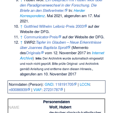
den Paradigmenwechsel in der Forschung. Die
Briefe an den Stellvertreter.
In:
Herder
Korrespondenz
.
Mai 2021,
abgerufen am 17. Mai
2021
.
↑
Gottfried Wilhelm Leibniz-Preis 2003
auf der
Website der DFG.
↑
Communicator-Preis
auf der Website der DFG.
↑
SWR2:
Tapfer im Glauben – Neue Erkenntnisse
über Joannes Baptista Sproll
(
Memento
des
Originals
vom 12. November 2017 im
Internet
Archive
)
Info:
Der Archivlink wurde automatisch eingesetzt
und noch nicht geprüft. Bitte prüfe Original- und Archivlink
,
gemäß
Anleitung
und entferne dann diesen Hinweis.
abgerufen am 10. November 2017
Normdaten (Person):
GND
:
118191705
|
LCCN
:
n93086939
|
VIAF
:
27231787
|
Personendaten
Wolf, Hubert
NAME
deutscher römisch-katholischer