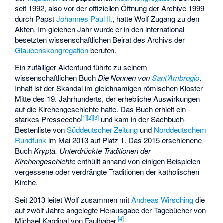
seit 1992, also vor der offiziellen Öffnung der Archive 1999
durch Papst
Johannes Paul II.
, hatte Wolf Zugang zu den
Akten. Im gleichen Jahr wurde er in den international
besetzten wissenschaftlichen Beirat des Archivs der
Glaubenskongregation
berufen.
Ein zufälliger Aktenfund führte zu seinem
wissenschaftlichen Buch
Die Nonnen von
Sant’Ambrogio
.
Inhalt ist der Skandal im gleichnamigen römischen Kloster
Mitte des 19. Jahrhunderts, der erhebliche Auswirkungen
auf die Kirchengeschichte hatte. Das Buch erhielt ein
[
1
]
[
2
]
[
3
]
starkes Presseecho
und kam in der Sachbuch-
Bestenliste von
Süddeutscher Zeitung
und
Norddeutschem
Rundfunk
im Mai 2013 auf Platz 1. Das 2015 erschienene
Buch
Krypta. Unterdrückte Traditionen der
Kirchengeschichte
enthüllt anhand von einigen Beispielen
vergessene oder verdrängte Traditionen der katholischen
Kirche.
Seit 2013 leitet Wolf zusammen mit
Andreas Wirsching
die
auf zwölf Jahre angelegte Herausgabe der
Tagebücher von
[
4
]
Michael Kardinal von Faulhaber
.