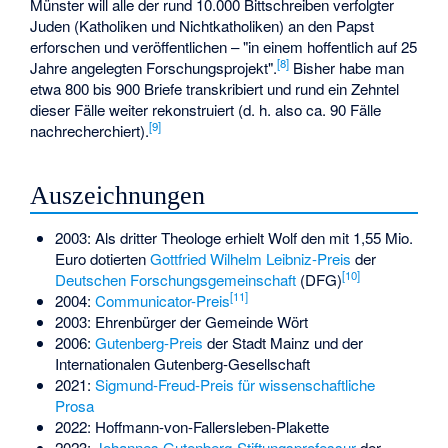
Münster will alle der rund 10.000 Bittschreiben verfolgter
Juden (Katholiken und Nichtkatholiken) an den Papst
erforschen und veröffentlichen – "in einem hoffentlich auf 25
[
8
]
Jahre angelegten Forschungsprojekt".
Bisher habe man
etwa 800 bis 900 Briefe transkribiert und rund ein Zehntel
dieser Fälle weiter rekonstruiert (d. h. also ca. 90 Fälle
[
9
]
nachrecherchiert).
Auszeichnungen
2003: Als dritter Theologe erhielt Wolf den mit 1,55 Mio.
Euro dotierten
Gottfried Wilhelm Leibniz-Preis
der
[
10
]
Deutschen Forschungsgemeinschaft
(DFG)
[
11
]
2004:
Communicator-Preis
2003: Ehrenbürger der Gemeinde Wört
2006:
Gutenberg-Preis
der Stadt Mainz und der
Internationalen Gutenberg-Gesellschaft
2021:
Sigmund-Freud-Preis für wissenschaftliche
Prosa
2022: Hoffmann-von-Fallersleben-Plakette
2023:
Johannes Gutenberg-Stiftungsprofessur
der