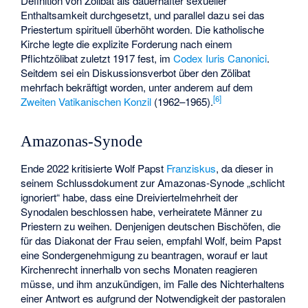
Definition von Zölibat als dauerhafter sexueller
Enthaltsamkeit durchgesetzt, und parallel dazu sei das
Priestertum spirituell überhöht worden. Die katholische
Kirche legte die explizite Forderung nach einem
Pflichtzölibat zuletzt 1917 fest, im
Codex Iuris Canonici
.
Seitdem sei ein Diskussionsverbot über den Zölibat
mehrfach bekräftigt worden, unter anderem auf dem
[
6
]
Zweiten Vatikanischen Konzil
(1962–1965).
Amazonas-Synode
Ende 2022 kritisierte Wolf Papst
Franziskus
, da dieser in
seinem Schlussdokument zur
Amazonas-Synode
„schlicht
ignoriert“ habe, dass eine Dreiviertelmehrheit der
Synodalen beschlossen habe, verheiratete Männer zu
Priestern zu weihen. Denjenigen deutschen Bischöfen, die
für das Diakonat der Frau seien, empfahl Wolf, beim Papst
eine Sondergenehmigung zu beantragen, worauf er laut
Kirchenrecht innerhalb von sechs Monaten reagieren
müsse, und ihm anzukündigen, im Falle des Nichterhaltens
einer Antwort es aufgrund der Notwendigkeit der pastoralen