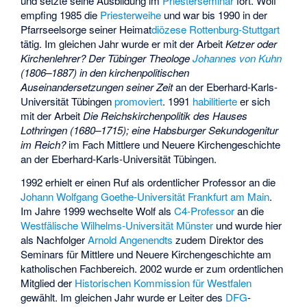
und setzte seine Ausbildung im
Priesterseminar
fort. Wolf
empfing 1985 die
Priesterweihe
und war bis 1990 in der
Pfarrseelsorge seiner Heimat
diözese Rottenburg-Stuttgart
tätig. Im gleichen Jahr wurde er mit der Arbeit
Ketzer oder
Kirchenlehrer? Der Tübinger Theologe
Johannes von Kuhn
(1806–1887) in den kirchenpolitischen
Auseinandersetzungen seiner Zeit
an der Eberhard-Karls-
Universität Tübingen
promoviert
. 1991
habilitierte
er sich
mit der Arbeit
Die Reichskirchenpolitik des Hauses
Lothringen (1680–1715); eine Habsburger Sekundogenitur
im Reich?
im Fach Mittlere und Neuere Kirchengeschichte
an der Eberhard-Karls-Universität Tübingen.
1992 erhielt er einen Ruf als ordentlicher Professor an die
Johann Wolfgang Goethe-Universität Frankfurt am Main
.
Im Jahre 1999 wechselte Wolf als
C4-Professor
an die
Westfälische Wilhelms-Universität Münster
und wurde hier
als Nachfolger
Arnold Angenendts
zudem Direktor des
Seminars für Mittlere und Neuere Kirchengeschichte am
katholischen Fachbereich. 2002 wurde er zum ordentlichen
Mitglied der
Historischen Kommission für Westfalen
gewählt. Im gleichen Jahr wurde er Leiter des
DFG
-