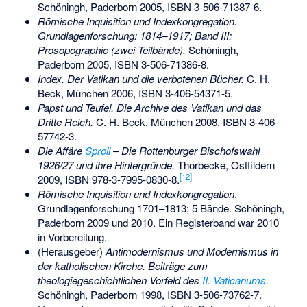
Schöningh, Paderborn 2005,
ISBN 3-506-71387-6
.
Römische Inquisition und Indexkongregation.
Grundlagenforschung: 1814–1917; Band III:
Prosopographie (zwei Teilbände).
Schöningh,
Paderborn 2005,
ISBN 3-506-71386-8
.
Index. Der Vatikan und die verbotenen Bücher.
C. H.
Beck, München 2006,
ISBN 3-406-54371-5
.
Papst und Teufel. Die Archive des Vatikan und das
Dritte Reich.
C. H. Beck, München 2008,
ISBN 3-406-
57742-3
.
Die Affäre
Sproll
– Die Rottenburger Bischofswahl
1926/27 und ihre Hintergründe.
Thorbecke, Ostfildern
[
12
]
2009,
ISBN 978-3-7995-0830-8
.
Römische Inquisition und Indexkongregation
.
Grundlagenforschung 1701–1813; 5 Bände. Schöningh,
Paderborn 2009 und 2010. Ein Registerband war 2010
in Vorbereitung.
(Herausgeber)
Antimodernismus und Modernismus in
der katholischen Kirche. Beiträge zum
theologiegeschichtlichen Vorfeld des
II. Vaticanums
.
Schöningh, Paderborn 1998,
ISBN 3-506-73762-7
.