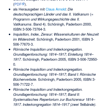
(
PDF
).
als Herausgeber mit
Claus Arnold
:
Die
deutschsprachigen Länder und das II. Vatikanum
(=
Programm und Wirkungsgeschichte des II.
Vatikanums
. Band 4). Schöningh, Paderborn 2000,
ISBN 3-506-73764-3
.
Inquisition, Index, Zensur: Wissenskulturen der Neuzeit
im Widerstreit.
Schöningh, Paderborn 2001,
ISBN 3-
506-77670-3
.
Römische Inquisition und Indexkongregation.
Grundlagenforschung: 1814–1917; Einleitung 1814–
1917.
Schöningh, Paderborn 2005,
ISBN 3-506-72950-
0
.
Römische Inquisition und Indexkongregation.
Grundlagenforschung: 1814–1917; Band I: Römische
Bücherverbote.
Schöningh, Paderborn 2005,
ISBN 3-
506-71722-7
.
Römische Inquisition und Indexkongregation.
Grundlagenforschung: 1814–1917; Band II:
Systematisches Repertorium zur Buchzensur 1814–
1917. Indexkongregation 1814–1917 (zwei Teilbände).