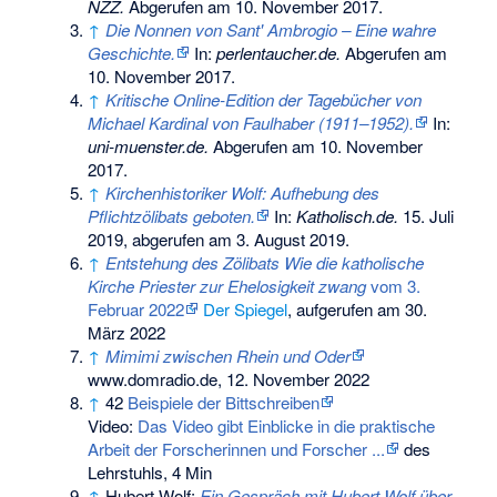
NZZ.
Abgerufen am 10. November 2017
.
↑
Die Nonnen von Sant' Ambrogio – Eine wahre
Geschichte.
In:
perlentaucher.de.
Abgerufen am
10. November 2017
.
↑
Kritische Online-Edition der Tagebücher von
Michael Kardinal von Faulhaber (1911–1952).
In:
uni-muenster.de.
Abgerufen am 10. November
2017
.
↑
Kirchenhistoriker Wolf: Aufhebung des
Pflichtzölibats geboten.
In:
Katholisch.de.
15. Juli
2019,
abgerufen am 3. August 2019
.
↑
Entstehung des Zölibats Wie die katholische
Kirche Priester zur Ehelosigkeit zwang
vom 3.
Februar 2022
Der Spiegel
, aufgerufen am 30.
März 2022
↑
Mimimi zwischen Rhein und Oder
www.domradio.de, 12. November 2022
↑
42
Beispiele der Bittschreiben
Video:
Das Video gibt Einblicke in die praktische
Arbeit der Forscherinnen und Forscher ...
des
Lehrstuhls, 4 Min
↑
Hubert Wolf:
Ein Gespräch mit Hubert Wolf über