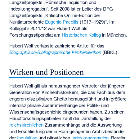
Langzeitprojekts „Römische Inquisition und
Indexkongregation“. Seit 2008 ist er Leiter des DFG-
Langzeitprojekts „Kritische Online-Edition der
Nuntiaturberichte
Eugenio Pacellis
(1917–1929)“. Im
Kollegjahr 2011/12 war Hubert Wolf als
Forschungsstipendiat am
Historischen Kolleg
in München.
Hubert Wolf verfasste zahlreiche Artikel für das
Biographisch-Bibliographische Kirchenlexikon
(BBKL).
Wirken und Positionen
Hubert Wolf gilt als herausragender Vertreter der jüngeren
Generation von Kirchenhistorikern, die das Fach aus dem
engeren disziplinären Ghetto herausgeführt und in größere
interdisziplinäre Zusammenhänge der Politik- und
Wissenschaftsgeschichte eingebunden haben. Zu seinen
Hauptforschungsgebieten zählt die Darstellung der
reichskirchlichen
Zusammenhänge und die Auswertung
und Erschließung der in Rom gelagerten Archivbestände
der
Inquisition
und päpstlichen
Indexkongregation
. Bereits