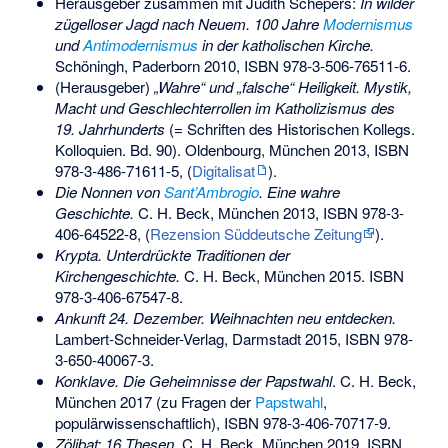
Herausgeber zusammen mit Judith Schepers:
In wilder
zügelloser Jagd nach Neuem. 100 Jahre
Modernismus
und
Antimodernismus
in der katholischen Kirche.
Schöningh, Paderborn 2010,
ISBN 978-3-506-76511-6
.
(Herausgeber)
„Wahre“ und „falsche“ Heiligkeit. Mystik,
Macht und Geschlechterrollen im Katholizismus des
19. Jahrhunderts
(= Schriften des Historischen Kollegs.
Kolloquien. Bd. 90). Oldenbourg, München 2013,
ISBN
978-3-486-71611-5
, (
Digitalisat
).
Die Nonnen von
Sant’Ambrogio
. Eine wahre
Geschichte.
C. H. Beck, München 2013,
ISBN 978-3-
406-64522-8
, (
Rezension Süddeutsche Zeitung
).
Krypta. Unterdrückte Traditionen der
Kirchengeschichte.
C. H. Beck, München 2015.
ISBN
978-3-406-67547-8
.
Ankunft 24. Dezember. Weihnachten neu entdecken.
Lambert-Schneider-Verlag, Darmstadt 2015,
ISBN 978-
3-650-40067-3
.
Konklave. Die Geheimnisse der Papstwahl
. C. H. Beck,
München 2017 (zu Fragen der
Papstwahl
,
populärwissenschaftlich),
ISBN 978-3-406-70717-9
.
Zölibat: 16 Thesen
, C. H. Beck, München 2019,
ISBN