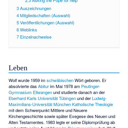
2.3
Asking the Pope for help
3
Auszeichnungen
4
Mitgliedschaften (Auswahl)
5
Veröffentlichungen (Auswahl)
6
Weblinks
7
Einzelnachweise
Leben
Wolf wurde 1959 im
schwäbischen
Wört geboren. Er
absolvierte das
Abitur
im Mai 1978 am
Peutinger-
Gymnasium Ellwangen
und studierte danach an der
Eberhard Karls Universität Tübingen
und der
Ludwig-
Maximilians-Universität München
Katholische Theologie
mit dem Schwerpunkt Mittlere und Neuere
Kirchengeschichte sowie später Exegese des Neuen und
Alten Testamentes. 1983 legte er seine Diplomprüfung ab