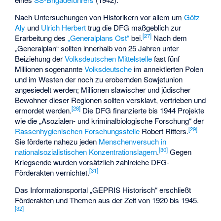
Nach Untersuchungen von Historikern vor allem um
Götz
Aly
und
Ulrich Herbert
trug die DFG maßgeblich zur
[
27
]
Erarbeitung des
„Generalplans Ost“
bei.
Nach dem
„Generalplan“ sollten innerhalb von 25 Jahren unter
Beiziehung der
Volksdeutschen Mittelstelle
fast fünf
Millionen sogenannte
Volksdeutsche
im annektierten Polen
und im Westen der noch zu erobernden Sowjetunion
angesiedelt werden; Millionen slawischer und jüdischer
Bewohner dieser Regionen sollten versklavt, vertrieben und
[
28
]
ermordet werden.
Die DFG finanzierte bis 1944 Projekte
wie die „Asozialen- und kriminalbiologische Forschung“ der
[
29
]
Rassenhygienischen Forschungsstelle
Robert Ritters.
Sie förderte nahezu jeden
Menschenversuch in
[
30
]
nationalsozialistischen Konzentrationslagern
.
Gegen
Kriegsende wurden vorsätzlich zahlreiche DFG-
[
31
]
Förderakten vernichtet.
Das Informationsportal „GEPRIS Historisch“ erschließt
Förderakten und Themen aus der Zeit von 1920 bis 1945.
[
32
]