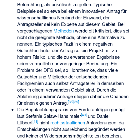
Befürchtung, als unkritisch zu gelten. Typische
Beispiele sei so etwa bei einem innovativen Antrag für
wissenschaftliches Neuland der Einwand, der
Antragsteller sei kein Experte auf diesem Gebiet. Bei
vorgeschlagenen
Methoden
werde oft kritisiert, dies sei
nicht die geeignete Methode, ohne eine Alternative zu
nennen. Ein typisches Fazit in einem negativen
Gutachten laute, der Antrag sei ein Projekt mit zu
hohem Risiko, und die zu erwartenden Ergebnisse
seien vermutlich nur von geringer Bedeutung. Ein
Problem der DFG sei, so Horsthemke, dass viele
Gutachter und Mitglieder der entscheidenden
Fachgremien auch selbst Antragsteller in demselben
oder in einem verwandten Gebiet sind. Durch die
Ablehnung anderer Anträge stiegen daher die Chancen
[
38
]
[
39
]
für einen eigenen Antrag.
Die Begutachtungspraxis von Förderanträgen genügt
[
40
]
laut Stefanie Salaw-Hanslmaier
und Daniel
[
41
]
Lübbert
nicht
rechtsstaatlichen
Anforderungen, da
Entscheidungen nicht ausreichend begründet werden
und keinerlei Widerspruchsmöglichkeiten bestehen.