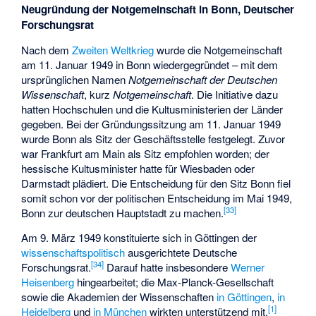
Neugründung der Notgemeinschaft in Bonn, Deutscher
Forschungsrat
Nach dem
Zweiten Weltkrieg
wurde die Notgemeinschaft
am 11. Januar 1949 in Bonn wiedergegründet – mit dem
ursprünglichen Namen
Notgemeinschaft der Deutschen
Wissenschaft
, kurz
Notgemeinschaft
. Die Initiative dazu
hatten Hochschulen und die Kultusministerien der Länder
gegeben. Bei der Gründungssitzung am 11. Januar 1949
wurde Bonn als Sitz der Geschäftsstelle festgelegt. Zuvor
war Frankfurt am Main als Sitz empfohlen worden; der
hessische Kultusminister hatte für Wiesbaden oder
Darmstadt plädiert. Die Entscheidung für den Sitz Bonn fiel
somit schon vor der politischen Entscheidung im Mai 1949,
[
33
]
Bonn zur deutschen Hauptstadt zu machen.
Am 9. März 1949 konstituierte sich in Göttingen der
wissenschaftspolitisch
ausgerichtete Deutsche
[
34
]
Forschungsrat.
Darauf hatte insbesondere
Werner
Heisenberg
hingearbeitet; die Max-Planck-Gesellschaft
sowie die Akademien der Wissenschaften
in Göttingen
,
in
[
1
]
Heidelberg
und
in München
wirkten unterstützend mit.