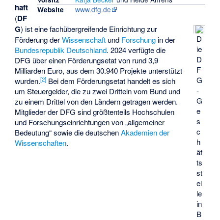
haft
www.dfg.de
Website
(
DF
G
) ist eine fachübergreifende Einrichtung zur
D
Förderung der
Wissenschaft
und
Forschung
in der
ie
Bundesrepublik Deutschland
. 2024 verfügte die
D
DFG über einen Förderungsetat von rund 3,9
F
Milliarden Euro, aus dem 30.940 Projekte unterstützt
G
[
2
]
wurden.
Bei dem Förderungsetat handelt es sich
-
um Steuergelder, die zu zwei Dritteln vom Bund und
G
zu einem Drittel von den Ländern getragen werden.
e
Mitglieder der DFG sind größtenteils Hochschulen
s
und Forschungseinrichtungen von „allgemeiner
c
Bedeutung“ sowie die deutschen
Akademien der
h
Wissenschaften
.
äf
ts
st
el
le
in
B