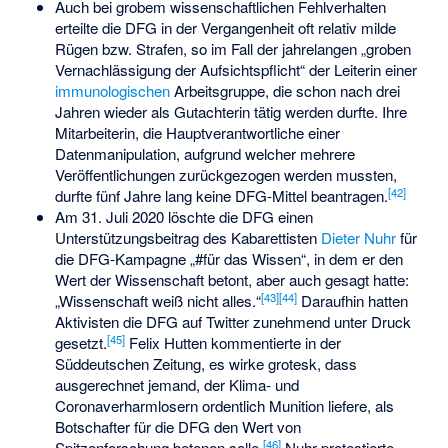
Auch bei grobem wissenschaftlichen Fehlverhalten
erteilte die DFG in der Vergangenheit oft relativ milde
Rügen bzw. Strafen, so im Fall der jahrelangen „groben
Vernachlässigung der Aufsichtspflicht“ der Leiterin einer
immunologischen
Arbeitsgruppe, die schon nach drei
Jahren wieder als Gutachterin tätig werden durfte. Ihre
Mitarbeiterin, die Hauptverantwortliche einer
Datenmanipulation, aufgrund welcher mehrere
Veröffentlichungen zurückgezogen werden mussten,
[
42
]
durfte fünf Jahre lang keine DFG-Mittel beantragen.
Am 31. Juli 2020 löschte die DFG einen
Unterstützungsbeitrag des Kabarettisten
Dieter Nuhr
für
die DFG-Kampagne „#für das Wissen“, in dem er den
Wert der Wissenschaft betont, aber auch gesagt hatte:
[
43
]
[
44
]
„Wissenschaft weiß nicht alles.“
Daraufhin hatten
Aktivisten die DFG auf Twitter zunehmend unter Druck
[
45
]
gesetzt.
Felix Hutten kommentierte in der
Süddeutschen Zeitung, es wirke grotesk, dass
ausgerechnet jemand, der Klima- und
Coronaverharmlosern ordentlich Munition liefere, als
Botschafter für die DFG den Wert von
[
46
]
Spitzenforschung betonen solle.
Nuhr protestierte