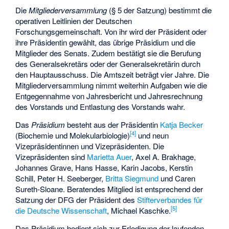
Die
Mitgliederversammlung
(§ 5 der Satzung) bestimmt die
operativen Leitlinien der Deutschen
Forschungsgemeinschaft. Von ihr wird der Präsident oder
ihre Präsidentin gewählt, das übrige Präsidium und die
Mitglieder des Senats. Zudem bestätigt sie die Berufung
des Generalsekretärs oder der Generalsekretärin durch
den Hauptausschuss. Die Amtszeit beträgt vier Jahre. Die
Mitgliederversammlung nimmt weiterhin Aufgaben wie die
Entgegennahme von Jahresbericht und Jahresrechnung
des Vorstands und Entlastung des Vorstands wahr.
Das
Präsidium
besteht aus der Präsidentin
Katja Becker
[
4
]
(Biochemie und Molekularbiologie)
und neun
Vizepräsidentinnen und Vizepräsidenten. Die
Vizepräsidenten sind
Marietta Auer
,
Axel A. Brakhage
,
Johannes Grave, Hans Hasse, Karin Jacobs,
Kerstin
Schill
,
Peter H. Seeberger
,
Britta Siegmund
und
Caren
Sureth-Sloane
. Beratendes Mitglied ist entsprechend der
Satzung der DFG der Präsident des
Stifterverbandes für
[
5
]
die Deutsche Wissenschaft
, Michael Kaschke.
Das Präsidium bedient sich zur Erledigung der laufenden