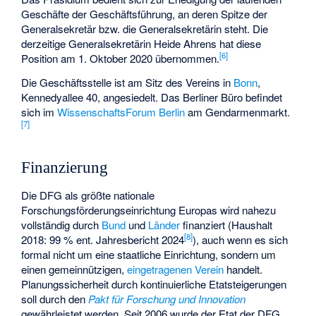
Geschäfte der Geschäftsführung, an deren Spitze der
Generalsekretär bzw. die Generalsekretärin steht. Die
derzeitige Generalsekretärin
Heide Ahrens
hat diese
[
6
]
Position am 1. Oktober 2020 übernommen.
Die Geschäftsstelle ist am Sitz des Vereins in
Bonn
,
Kennedyallee 40, angesiedelt. Das Berliner Büro befindet
sich im
WissenschaftsForum Berlin
am Gendarmenmarkt.
[
7
]
Finanzierung
Die DFG als größte nationale
Forschungsförderungseinrichtung Europas wird nahezu
vollständig durch
Bund
und
Länder
finanziert (Haushalt
[
8
]
2018: 99 % ent. Jahresbericht 2024
), auch wenn es sich
formal nicht um eine staatliche Einrichtung, sondern um
einen gemeinnützigen,
eingetragenen Verein
handelt.
Planungssicherheit durch kontinuierliche Etatsteigerungen
soll durch den
Pakt für Forschung und Innovation
gewährleistet werden. Seit 2006 wurde der Etat der DFG