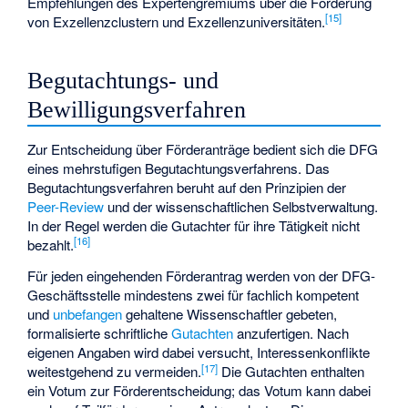
Empfehlungen des Expertengremiums über die Förderung
[
15
]
von Exzellenzclustern und Exzellenzuniversitäten.
Begutachtungs- und
Bewilligungsverfahren
Zur Entscheidung über Förderanträge bedient sich die DFG
eines mehrstufigen Begutachtungsverfahrens. Das
Begutachtungsverfahren beruht auf den Prinzipien der
Peer-Review
und der wissenschaftlichen Selbstverwaltung.
In der Regel werden die Gutachter für ihre Tätigkeit nicht
[
16
]
bezahlt.
Für jeden eingehenden Förderantrag werden von der DFG-
Geschäftsstelle mindestens zwei für fachlich kompetent
und
unbefangen
gehaltene Wissenschaftler gebeten,
formalisierte schriftliche
Gutachten
anzufertigen. Nach
eigenen Angaben wird dabei versucht, Interessenkonflikte
[
17
]
weitestgehend zu vermeiden.
Die Gutachten enthalten
ein Votum zur Förderentscheidung; das Votum kann dabei