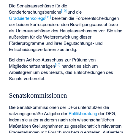
Die Senatsausschüsse für die
[
10
]
Sonderforschungsbereiche
und die
[
11
]
Graduiertenkollegs
bereiten die Förderentscheidungen
der beiden korrespondierenden Bewilligungsausschüsse
als Unterausschüsse des Hauptausschusses vor. Sie sind
außerdem für die Weiterentwicklung dieser
Förderprogramme und ihrer Begutachtungs- und
Entscheidungsverfahren zuständig.
Bei dem Ad-hoc-Ausschuss zur Prüfung von
[
12
]
Mitgliedschaftsanträgen
handelt es sich um
Arbeitsgremium des Senats, das Entscheidungen des
Senats vorbereitet.
Senatskommissionen
Die Senatskommissionen der DFG unterstützen die
satzungsgemäße Aufgabe der
Politikberatung
der DFG,
indem sie unter anderem nach rein wissenschaftlichen
Maßstäben Stellungnahmen zu gesellschaftlich relevanten
Fragestellungen mit Forschungsbezug erstellen. Außerdem