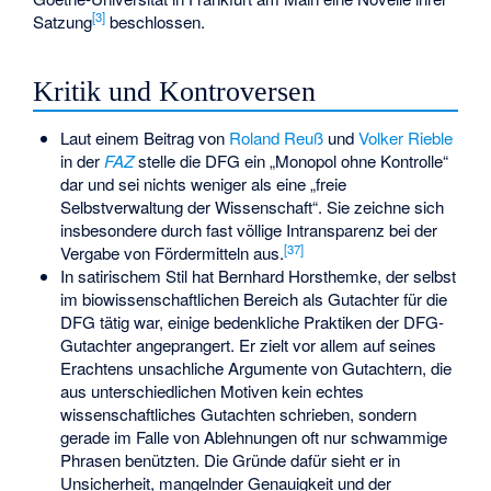
[
3
]
Satzung
beschlossen.
Kritik und Kontroversen
Laut einem Beitrag von
Roland Reuß
und
Volker Rieble
in der
FAZ
stelle die DFG ein „Monopol ohne Kontrolle“
dar und sei nichts weniger als eine „freie
Selbstverwaltung der Wissenschaft“. Sie zeichne sich
insbesondere durch fast völlige Intransparenz bei der
[
37
]
Vergabe von Fördermitteln aus.
In satirischem Stil hat Bernhard Horsthemke, der selbst
im biowissenschaftlichen Bereich als Gutachter für die
DFG tätig war, einige bedenkliche Praktiken der DFG-
Gutachter angeprangert. Er zielt vor allem auf seines
Erachtens unsachliche Argumente von Gutachtern, die
aus unterschiedlichen Motiven kein echtes
wissenschaftliches Gutachten schrieben, sondern
gerade im Falle von Ablehnungen oft nur schwammige
Phrasen benützten. Die Gründe dafür sieht er in
Unsicherheit, mangelnder Genauigkeit und der