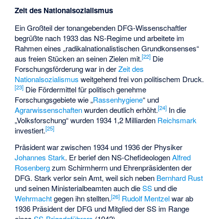
Zeit des Nationalsozialismus
Ein Großteil der tonangebenden DFG-Wissenschaftler
begrüßte nach 1933 das NS-Regime und arbeitete im
Rahmen eines „radikalnationalistischen Grundkonsenses“
[
22
]
aus freien Stücken an seinen Zielen mit.
Die
Forschungsförderung war in der
Zeit des
Nationalsozialismus
weitgehend frei von politischem Druck.
[
23
]
Die Fördermittel für politisch genehme
Forschungsgebiete wie „
Rassenhygiene
“ und
[
24
]
Agrarwissenschaften
wurden deutlich erhöht.
In die
„Volksforschung“ wurden 1934 1,2 Milliarden
Reichsmark
[
25
]
investiert.
Präsident war zwischen 1934 und 1936 der Physiker
Johannes Stark
. Er berief den NS-Chefideologen
Alfred
Rosenberg
zum Schirmherrn und Ehrenpräsidenten der
DFG. Stark verlor sein Amt, weil sich neben
Bernhard Rust
und seinen Ministerialbeamten auch die
SS
und die
[
26
]
Wehrmacht
gegen ihn stellten.
Rudolf Mentzel
war ab
1936 Präsident der DFG und Mitglied der SS im Range
eines
SS-Brigadeführers
(1942).