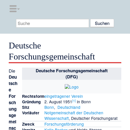
Deutsche
Forschungsgemeinschaft
Deutsche Forschungsgemeinschaft
Die
(DFG)
Deu
tsch
e
For
eingetragener Verein
Rechtsform
[
1
]
2. August 1951
in Bonn
Gründung
sch
Bonn
,
Deutschland
Sitz
ung
Notgemeinschaft der Deutschen
Vorläufer
sge
Wissenschaft
,
Deutscher Forschungsrat
mei
Forschungsförderung
Zweck
nsc
Katja Becker
und
Heide Ahrens
Vorsitz