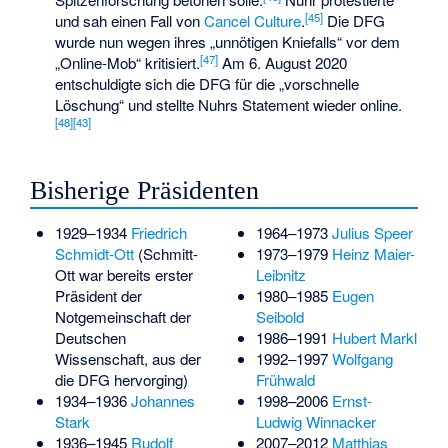
[
45
]
und sah einen Fall von
Cancel Culture
.
Die DFG
wurde nun wegen ihres „unnötigen Kniefalls“ vor dem
[
47
]
„Online-Mob“ kritisiert.
Am 6. August 2020
entschuldigte sich die DFG für die „vorschnelle
Löschung“ und stellte Nuhrs Statement wieder online.
[
48
]
[
43
]
Bisherige Präsidenten
1929–1934
Friedrich
1964–1973
Julius Speer
Schmidt-Ott
(Schmitt-
1973–1979
Heinz Maier-
Ott war bereits erster
Leibnitz
Präsident der
1980–1985
Eugen
Notgemeinschaft der
Seibold
Deutschen
1986–1991
Hubert Markl
Wissenschaft, aus der
1992–1997
Wolfgang
die DFG hervorging)
Frühwald
1934–1936
Johannes
1998–2006
Ernst-
Stark
Ludwig Winnacker
1936–1945
Rudolf
2007–2012
Matthias