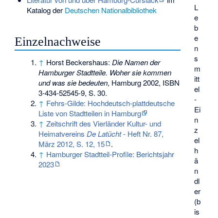
L
Katalog der
Deutschen Nationalbibliothek
e
b
e
Einzelnachweise
n
s
↑
Horst Beckershaus:
Die Namen der
m
Hamburger Stadtteile. Woher sie kommen
itt
und was sie bedeuten
, Hamburg 2002,
ISBN
el
3-434-52545-9
, S. 30.
-
↑
Fehrs-Gilde: Hochdeutsch-plattdeutsche
Ei
Liste von Stadtteilen in Hamburg
n
↑
Zeitschrift des Vierländer Kultur- und
z
Heimatvereins
De Latücht
- Heft Nr. 87,
el
März 2012, S. 12, 15
.
h
↑
Hamburger Stadtteil-Profile: Berichtsjahr
ä
2023
n
dl
er
(b
is