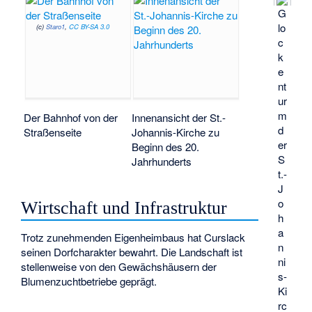
G
lo
(c)
Staro1
,
CC BY-SA 3.0
c
k
e
nt
ur
m
Der Bahnhof von der
Innenansicht der St.-
d
Straßenseite
Johannis-Kirche zu
er
Beginn des 20.
S
Jahrhunderts
t.-
J
o
Wirtschaft und Infrastruktur
h
a
Trotz zunehmenden Eigenheimbaus hat Curslack
n
seinen Dorfcharakter bewahrt. Die Landschaft ist
ni
stellenweise von den Gewächshäusern der
s-
Blumenzuchtbetriebe geprägt.
Ki
rc