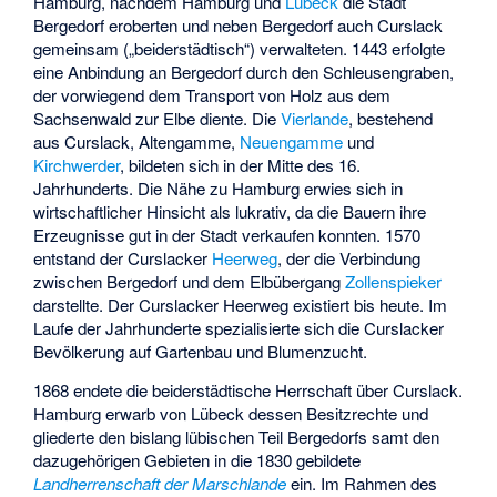
Hamburg, nachdem Hamburg und
Lübeck
die Stadt
Bergedorf eroberten und neben Bergedorf auch Curslack
gemeinsam („beiderstädtisch“) verwalteten. 1443 erfolgte
eine Anbindung an Bergedorf durch den Schleusengraben,
der vorwiegend dem Transport von Holz aus dem
Sachsenwald zur Elbe diente. Die
Vierlande
, bestehend
aus Curslack, Altengamme,
Neuengamme
und
Kirchwerder
, bildeten sich in der Mitte des 16.
Jahrhunderts. Die Nähe zu Hamburg erwies sich in
wirtschaftlicher Hinsicht als lukrativ, da die Bauern ihre
Erzeugnisse gut in der Stadt verkaufen konnten. 1570
entstand der Curslacker
Heerweg
, der die Verbindung
zwischen Bergedorf und dem Elbübergang
Zollenspieker
darstellte. Der Curslacker Heerweg existiert bis heute. Im
Laufe der Jahrhunderte spezialisierte sich die Curslacker
Bevölkerung auf Gartenbau und Blumenzucht.
1868 endete die beiderstädtische Herrschaft über Curslack.
Hamburg erwarb von Lübeck dessen Besitzrechte und
gliederte den bislang lübischen Teil Bergedorfs samt den
dazugehörigen Gebieten in die 1830 gebildete
Landherrenschaft der Marschlande
ein. Im Rahmen des