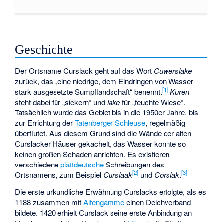
Geschichte
Der Ortsname Curslack geht auf das Wort
Cuwerslake
zurück, das „eine niedrige, dem Eindringen von Wasser
[
1
]
stark ausgesetzte Sumpflandschaft“ benennt.
Kuren
steht dabei für „sickern“ und
lake
für „feuchte Wiese“.
Tatsächlich wurde das Gebiet bis in die 1950er Jahre, bis
zur Errichtung der
Tatenberger Schleuse
, regelmäßig
überflutet. Aus diesem Grund sind die Wände der alten
Curslacker Häuser gekachelt, das Wasser konnte so
keinen großen Schaden anrichten. Es existieren
verschiedene
plattdeutsche
Schreibungen des
[
2
]
[
3
]
Ortsnamens, zum Beispiel
Curslaak
und
Corslak
.
Die erste urkundliche Erwähnung Curslacks erfolgte, als es
1188 zusammen mit
Altengamme
einen Deichverband
bildete. 1420 erhielt Curslack seine erste Anbindung an