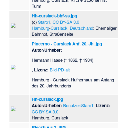
Turm
Hh-curslack-bhf-ss.jpg
(c)
Staro1
,
CC BY-SA 3.0
Hamburg
-
Curslack
,
Deutschland
: Ehemaliger
Bahnhof, Straßenseite
Pincerno - Curslack Anf. 20. Jh..jpg
Autor/Urheber:
Hermann Haase (* 1862, † 1934)
,
Lizenz:
Bild-PD-alt
Hamburg - Curslack Hufnerhaus am Anfang
des 20. Jahrhunderts
Hh-curslack.jpg
Autor/Urheber:
Benutzer:Staro1
,
Lizenz:
CC BY-SA 3.0
Hamburg, Curslack
Rieckhuus 2.JPG