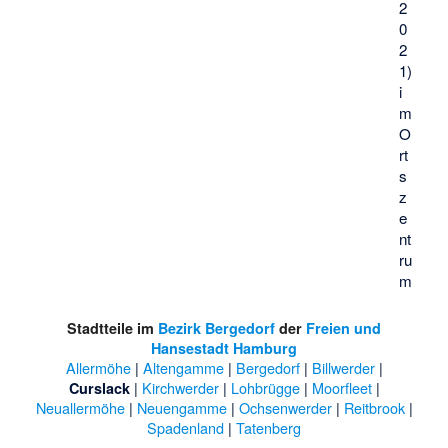
2
0
2
1)
i
m
O
rt
s
z
e
nt
ru
m
Stadtteile im
Bezirk Bergedorf
der
Freien und
Hansestadt Hamburg
Allermöhe
|
Altengamme
|
Bergedorf
|
Billwerder
|
|
Kirchwerder
|
Lohbrügge
|
Moorfleet
|
Curslack
Neuallermöhe
|
Neuengamme
|
Ochsenwerder
|
Reitbrook
|
Spadenland
|
Tatenberg