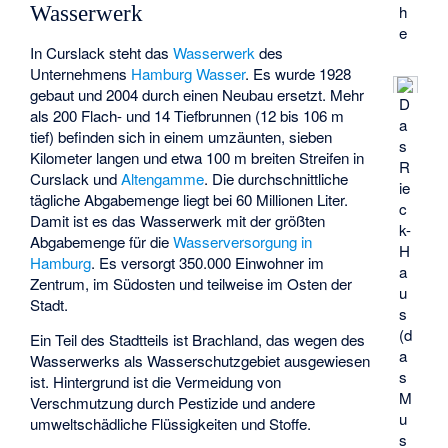
h
Wasserwerk
e
In Curslack steht das
Wasserwerk
des
Unternehmens
Hamburg Wasser
. Es wurde 1928
gebaut und 2004 durch einen Neubau ersetzt. Mehr
D
als 200 Flach- und 14 Tiefbrunnen (12 bis 106 m
a
tief) befinden sich in einem umzäunten, sieben
s
Kilometer langen und etwa 100 m breiten Streifen in
R
Curslack und
Altengamme
. Die durchschnittliche
ie
tägliche Abgabemenge liegt bei 60 Millionen Liter.
c
Damit ist es das Wasserwerk mit der größten
k-
Abgabemenge für die
Wasserversorgung in
H
Hamburg
. Es versorgt 350.000 Einwohner im
a
Zentrum, im Südosten und teilweise im Osten der
u
Stadt.
s
(d
Ein Teil des Stadtteils ist Brachland, das wegen des
a
Wasserwerks als Wasserschutzgebiet ausgewiesen
s
ist. Hintergrund ist die Vermeidung von
M
Verschmutzung durch Pestizide und andere
u
umweltschädliche Flüssigkeiten und Stoffe.
s