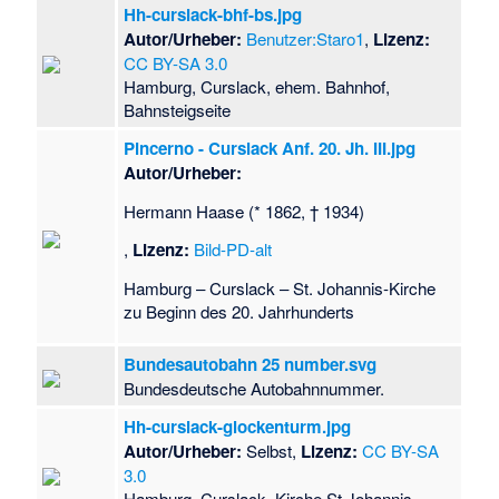
Hh-curslack-bhf-bs.jpg
Autor/Urheber:
Benutzer:Staro1
,
Lizenz:
CC BY-SA 3.0
Hamburg, Curslack, ehem. Bahnhof,
Bahnsteigseite
Pincerno - Curslack Anf. 20. Jh. III.jpg
Autor/Urheber:
Hermann Haase (* 1862, † 1934)
,
Lizenz:
Bild-PD-alt
Hamburg – Curslack – St. Johannis-Kirche
zu Beginn des 20. Jahrhunderts
Bundesautobahn 25 number.svg
Bundesdeutsche Autobahnnummer.
Hh-curslack-glockenturm.jpg
Autor/Urheber:
Selbst,
Lizenz:
CC BY-SA
3.0
Hamburg, Curslack, Kirche St.Johannis,