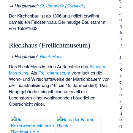
t.
→
Hauptartikel
:
St. Johannis (Curslack)
-
J
Der Kirchenbau ist ab 1306 urkundlich erwähnt,
o
damals ein Feldsteinbau. Der heutige Bau stammt
h
von 1599/1603.
a
n
n
Rieckhaus (Freilichtmuseum)
i
→
Hauptartikel
:
Rieck-Haus
s
-
Das Rieck-Haus ist eine Außenstelle des
Altonaer
K
Museums
. Als
Freilichtmuseum
vermittelt es die
ir
Wohn- und Wirtschaftsweise der Marschbauern vor
c
der Industrialisierung (16. bis 19. Jahrhundert). Das
h
Hauptgebäude spiegelt eindrucksvoll die
e
Lebensform einer wohlhabenden bäuerlichen
z
Oberschicht wider.
u
B
e
g
i