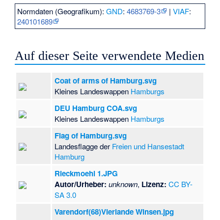
Normdaten (Geografikum):
GND
:
4683769-3
|
VIAF
:
240101689
Auf dieser Seite verwendete Medien
Coat of arms of Hamburg.svg
Kleines Landeswappen
Hamburgs
DEU Hamburg COA.svg
Kleines Landeswappen
Hamburgs
Flag of Hamburg.svg
Landesflagge der
Freien und Hansestadt
Hamburg
Rieckmoehl 1.JPG
Autor/Urheber:
unknown
,
Lizenz:
CC BY-
SA 3.0
Varendorf(68)Vierlande Winsen.jpg