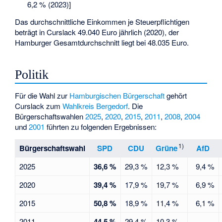
6,2 % (2023)]
Das durchschnittliche Einkommen je Steuerpflichtigen
beträgt in Curslack 49.040 Euro jährlich (2020), der
Hamburger Gesamtdurchschnitt liegt bei 48.035 Euro.
Politik
Für die Wahl zur
Hamburgischen Bürgerschaft
gehört
Curslack zum
Wahlkreis Bergedorf
. Die
Bürgerschaftswahlen
2025
,
2020
,
2015
,
2011
,
2008
,
2004
und
2001
führten zu folgenden Ergebnissen:
1)
Bürgerschaftswahl
SPD
CDU
Grüne
AfD
2025
36,6 %
29,3 %
12,3 %
9,4 %
2020
39,4 %
17,9 %
19,7 %
6,9 %
2015
50,8 %
18,9 %
11,4 %
6,1 %
2011
44,5 %
29,4 %
10,3 %
–