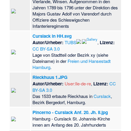
Vierlande, Winsen. Aufgenommen in den
Jahren 1789 bis 1796 unter der Direktion des
Majors Gustav Adolf von Varendorf durch
Offiziere des Schleswigschen
Infanterieregiments
Curslack in HH.svg
Autor/Urheber:
TUBS
,
Lizenz:
CC BY-SA 3.0
Lage von Stadtteil oder Bezirk xy (siehe
Dateiname) in der
Freien und Hansestadt
Hamburg
.
Rieckhuus 1.JPG
Autor/Urheber:
User:Ile-de-re
,
Lizenz:
CC
BY-SA 3.0
Das 1533 erbaute Rieckhaus in
Curslack
,
Bezirk Bergedorf, Hamburg.
Pincerno - Curslack Anf. 20. Jh. II.jpg
Hamburg - Curslack St. Johannis-Kirche
innen am Anfang des 20. Jahrhunderts