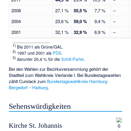
2008
27,1 %
55,5 %
7,7 %
–
2004
23,6 %
59,0 %
9,4 %
–
2001
32,1 %
32,9 %
6,9 %
–
1)
Bis 2011 als Grüne/GAL.
2)
1997 und 2001 als
PDS
.
3)
darunter 20,4 % für die
Schill-Partei
.
Bei den Wahlen zur Bezirksversammlung gehört der
Stadtteil zum Wahlkreis Vierlande I. Bei Bundestagswahlen
zählt Curslack zum
Bundestagswahlkreis Hamburg-
Bergedorf – Harburg
.
Sehenswürdigkeiten
Kirche St. Johannis
S