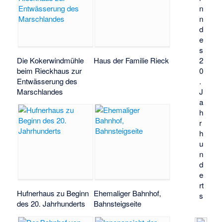
n
n
d
e
s
Die Kokerwindmühle
Haus der Familie Rieck
2
beim Rieckhaus zur
0
Entwässerung des
.
Marschlandes
J
a
h
r
h
u
n
d
e
rt
Hufnerhaus zu Beginn
Ehemaliger Bahnhof,
s
des 20. Jahrhunderts
Bahnsteigseite