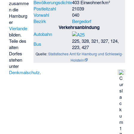
Bevölkerungsdichte
403 Einwohner/km²
zusamme
Postleitzahl
21039
n die
Vorwahl
040
Hamburg
Bezirk
Bergedorf
er
Verkehrsanbindung
Vierlande
Autobahn
bilden.
Teile des
225, 328, 321, 327, 124,
Bus
alten
223, 427
Dorfes
Quelle:
Statistisches Amt für Hamburg und Schleswig-
stehen
Holstein
unter
Denkmalschutz
.
C
ur
sl
a
c
k
u
m
1