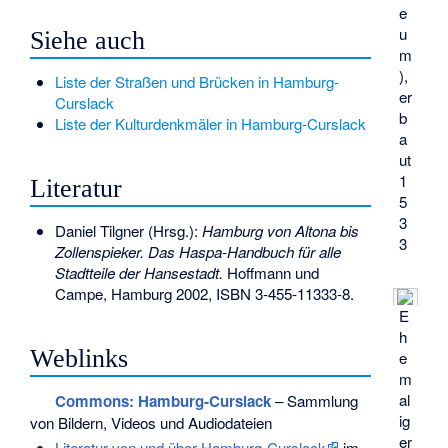
e
u
Siehe auch
m
),
Liste der Straßen und Brücken in Hamburg-
er
Curslack
b
Liste der Kulturdenkmäler in Hamburg-Curslack
a
ut
1
Literatur
5
3
Daniel Tilgner (Hrsg.):
Hamburg von Altona bis
3
Zollenspieker. Das Haspa-Handbuch für alle
Stadtteile der Hansestadt.
Hoffmann und
Campe, Hamburg 2002,
ISBN 3-455-11333-8
.
E
h
Weblinks
e
m
al
Commons
: Hamburg-Curslack
– Sammlung
ig
von Bildern, Videos und Audiodateien
er
Literatur von und über Hamburg-Curslack
im