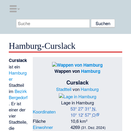
Hamburg-Curslack
Curslack
ist ein
Wappen von
Hamburg
Hamburg
er
Curslack
Stadtteil
Stadtteil
von
Hamburg
im
Bezirk
Bergedorf
Lage in Hamburg
. Er ist
53° 27′ 31″
N
,
einer der
Koordinaten
10° 12′ 57″
O
vier
Fläche
10,6 km²
Stadtteile,
Einwohner
4269
die
(31. Dez. 2024)