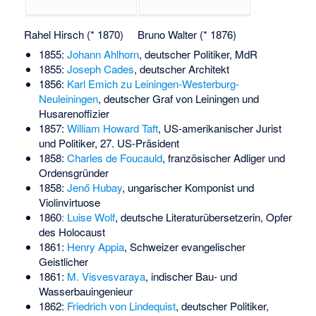
Rahel Hirsch (* 1870)
Bruno Walter (* 1876)
1855:
Johann Ahlhorn
, deutscher Politiker, MdR
1855:
Joseph Cades
, deutscher Architekt
1856:
Karl Emich zu Leiningen-Westerburg-
Neuleiningen
, deutscher Graf von Leiningen und
Husarenoffizier
1857:
William Howard Taft
, US-amerikanischer Jurist
und Politiker, 27. US-Präsident
1858:
Charles de Foucauld
, französischer Adliger und
Ordensgründer
1858:
Jenő Hubay
, ungarischer Komponist und
Violinvirtuose
1860ː
Luise Wolf
, deutsche Literaturübersetzerin, Opfer
des Holocaust
1861:
Henry Appia
, Schweizer evangelischer
Geistlicher
1861:
M. Visvesvaraya
, indischer Bau- und
Wasserbauingenieur
1862:
Friedrich von Lindequist
, deutscher Politiker,