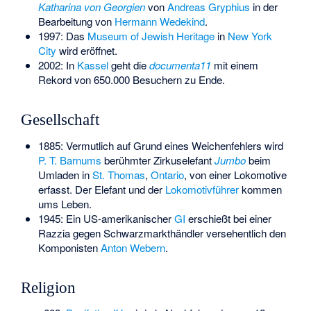
Katharina von Georgien
von
Andreas Gryphius
in der
Bearbeitung von
Hermann Wedekind
.
1997: Das
Museum of Jewish Heritage
in
New York
City
wird eröffnet.
2002: In
Kassel
geht die
documenta11
mit einem
Rekord von 650.000 Besuchern zu Ende.
Gesellschaft
1885: Vermutlich auf Grund eines Weichenfehlers wird
P. T. Barnums
berühmter Zirkuselefant
Jumbo
beim
Umladen in
St. Thomas
,
Ontario
, von einer Lokomotive
erfasst. Der Elefant und der
Lokomotivführer
kommen
ums Leben.
1945: Ein US-amerikanischer
GI
erschießt bei einer
Razzia gegen Schwarzmarkthändler versehentlich den
Komponisten
Anton Webern
.
Religion