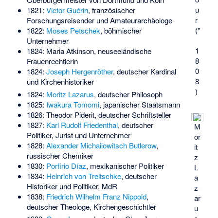
u
1821:
Victor Guérin
, französischer
r
Forschungsreisender und Amateurarchäologe
(*
1822:
Moses Petschek
, böhmischer
Unternehmer
1
1824:
Maria Atkinson
, neuseeländische
8
Frauenrechtlerin
0
1824:
Joseph Hergenröther
, deutscher Kardinal
8
und Kirchenhistoriker
)
1824:
Moritz Lazarus
, deutscher Philosoph
1825:
Iwakura Tomomi
, japanischer Staatsmann
1826:
Theodor Piderit
, deutscher Schriftsteller
1827:
Karl Rudolf Friedenthal
, deutscher
M
Politiker, Jurist und Unternehmer
or
1828:
Alexander Michailowitsch Butlerow
,
it
russischer Chemiker
z
1830:
Porfirio Díaz
, mexikanischer Politiker
L
1834:
Heinrich von Treitschke
, deutscher
a
Historiker und Politiker, MdR
z
1838:
Friedrich Wilhelm Franz Nippold
,
ar
deutscher Theologe, Kirchengeschichtler
u