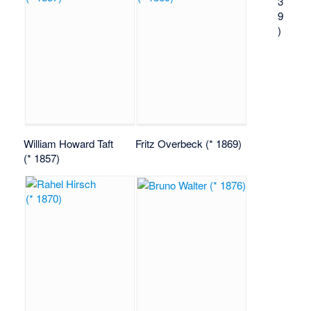
3
9
)
William Howard Taft
Fritz Overbeck (* 1869)
(* 1857)