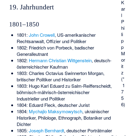
K
19. Jahrhundert
ar
l
P
1801–1850
hi
li
1801:
John Crowell
, US-amerikanischer
p
Rechtsanwalt, Offizier und Politiker
p
1802:
Friedrich von Porbeck
, badischer
M
Generalleutnant
or
1802:
Hermann Christian Wittgenstein
, deutsch-
it
österreichischer Kaufman
z
1803:
Charles Octavius Swinnerton Morgan
,
(*
britischer Politiker und Historiker
1
1803:
Hugo Karl Eduard zu Salm-Reifferscheidt
,
7
böhmisch-mährisch-österreichischer
5
Industrieller und Politiker
6)
1804:
Eduard Fleck
, deutscher Jurist
1804:
Mychajlo Maksymowytsch
, ukrainischer
Historiker, Philologe, Ethnograph, Botaniker und
Dichter
1805:
Joseph Bernhardt
, deutscher Porträtmaler