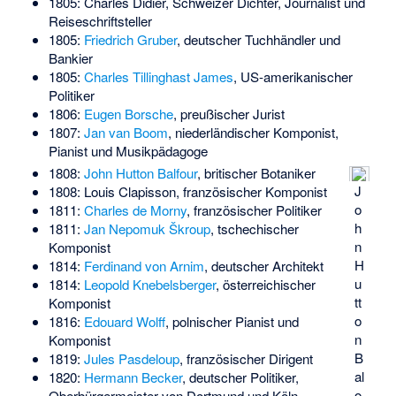
1805:
Charles Didier
, Schweizer Dichter, Journalist und
Reiseschriftsteller
1805:
Friedrich Gruber
, deutscher Tuchhändler und
Bankier
1805:
Charles Tillinghast James
, US-amerikanischer
Politiker
1806:
Eugen Borsche
, preußischer Jurist
1807:
Jan van Boom
, niederländischer Komponist,
Pianist und Musikpädagoge
1808:
John Hutton Balfour
, britischer Botaniker
J
1808:
Louis Clapisson
, französischer Komponist
o
1811:
Charles de Morny
, französischer Politiker
h
1811:
Jan Nepomuk Škroup
, tschechischer
n
Komponist
H
1814:
Ferdinand von Arnim
, deutscher Architekt
u
1814:
Leopold Knebelsberger
, österreichischer
tt
Komponist
o
1816:
Edouard Wolff
, polnischer Pianist und
n
Komponist
B
1819:
Jules Pasdeloup
, französischer Dirigent
al
1820:
Hermann Becker
, deutscher Politiker,
o
Oberbürgermeister von Dortmund und Köln