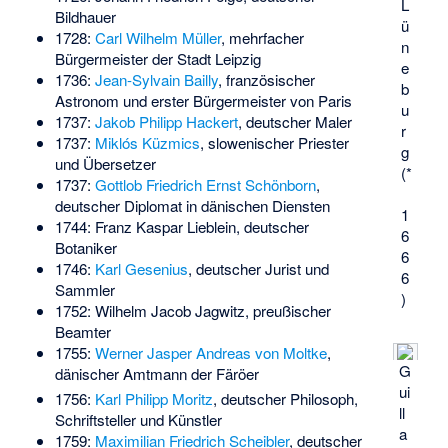
L
Bildhauer
ü
1728:
Carl Wilhelm Müller
, mehrfacher
n
Bürgermeister der Stadt Leipzig
e
1736:
Jean-Sylvain Bailly
, französischer
b
Astronom und erster Bürgermeister von Paris
u
1737:
Jakob Philipp Hackert
, deutscher Maler
r
1737:
Miklós Küzmics
, slowenischer Priester
g
und Übersetzer
(*
1737:
Gottlob Friedrich Ernst Schönborn
,
deutscher Diplomat in dänischen Diensten
1
1744:
Franz Kaspar Lieblein
, deutscher
6
Botaniker
6
1746:
Karl Gesenius
, deutscher Jurist und
6
Sammler
)
1752:
Wilhelm Jacob Jagwitz
, preußischer
Beamter
1755:
Werner Jasper Andreas von Moltke
,
G
dänischer Amtmann der Färöer
ui
1756:
Karl Philipp Moritz
, deutscher Philosoph,
ll
Schriftsteller und Künstler
a
1759:
Maximilian Friedrich Scheibler
, deutscher