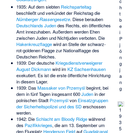
c
1935: Auf dem siebten
Reichsparteitag
h
beschließt und verkündet der Reichstag die
t
Nürnberger Rassengesetze
. Diese berauben
b
Deutschlands Juden
des Rechts, ein öffentliches
e
Amt innezuhaben. Außerdem werden Ehen
i
zwischen Juden und Nichtjuden verboten. Die
P
Hakenkreuzflagge
wird an Stelle der schwarz-
j
rot-goldenen Flagge zur Nationalflagge des
ö
Deutschen Reiches.
n
1939: Der deutsche
Kriegsdienstverweigerer
g
August Dickmann
wird im
KZ Sachsenhausen
j
exekutiert. Es ist die erste öffentliche Hinrichtung
a
in diesem Lager.
n
1939: Das
Massaker von Przemyśl
beginnt, bei
g
dem in fünf Tagen insgesamt 600
Juden
in der
polnischen Stadt
Przemyśl
von
Einsatzgruppen
der Sicherheitspolizei und des SD
erschossen
1
werden.
9
1942: Die
Schlacht am Bloody Ridge
während
3
des
Pazifikkrieges
, die am 13. September um
5
den Flugplatz
Henderson Field
auf
Guadalcanal