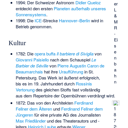
1994: Der Schweizer Astronom
Didier Queloz
er
entdeckt den ersten
Planeten außerhalb unseres
L
Sonnensystems
.
&
1998: Die
ICE
-Strecke
Hannover–Berlin
wird in
M
Betrieb genommen.
R
-
Ei
Kultur
s
e
1782: Die
opera buffa
Il barbiere di Siviglia
von
n
Giovanni Paisiello
nach dem Schauspiel
Le
b
Barbier de Séville
von
Pierre Augustin Caron de
a
Beaumarchais
hat ihre
Uraufführung
in St.
h
Petersburg. Das Werk ist äußerst erfolgreich,
n
bis es im 19. Jahrhundert durch
Rossinis
Vertonung
des gleichen Stoffs fast vollständig
aus dem Repertoire der Opernbühnen verdrängt wird.
1872: Das von den Architekten
Ferdinand
1
Fellner dem Älteren
und
Ferdinand Fellner dem
8
Jüngeren
für eine private AG des Journalisten
7
Max Friedländer
und des Theaterautors und -
2:
leiters
Heinrich Laube
erbaute
Wiener