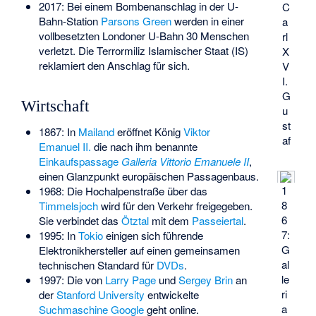
2017: Bei einem Bombenanschlag in der U-
C
Bahn-Station
Parsons Green
werden in einer
a
vollbesetzten Londoner U-Bahn 30 Menschen
rl
verletzt. Die Terrormiliz Islamischer Staat (IS)
X
reklamiert den Anschlag für sich.
V
I.
G
Wirtschaft
u
st
1867: In
Mailand
eröffnet König
Viktor
af
Emanuel II.
die nach ihm benannte
Einkaufspassage
Galleria Vittorio Emanuele II
,
einen Glanzpunkt europäischen Passagenbaus.
1
1968: Die Hochalpenstraße über das
8
Timmelsjoch
wird für den Verkehr freigegeben.
6
Sie verbindet das
Ötztal
mit dem
Passeiertal
.
7:
1995: In
Tokio
einigen sich führende
G
Elektronikhersteller auf einen gemeinsamen
al
technischen Standard für
DVDs
.
le
1997: Die von
Larry Page
und
Sergey Brin
an
ri
der
Stanford University
entwickelte
a
Suchmaschine
Google
geht online.