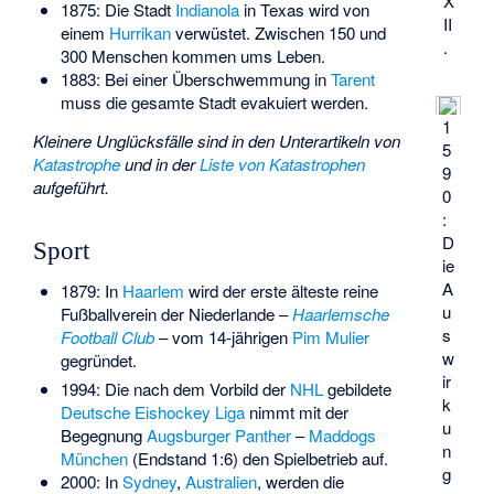
X
1875: Die Stadt
Indianola
in Texas wird von
II
einem
Hurrikan
verwüstet. Zwischen 150 und
.
300 Menschen kommen ums Leben.
1883: Bei einer Überschwemmung in
Tarent
muss die gesamte Stadt evakuiert werden.
1
Kleinere Unglücksfälle sind in den Unterartikeln von
5
Katastrophe
und in der
Liste von Katastrophen
9
aufgeführt.
0
:
D
Sport
ie
A
1879: In
Haarlem
wird der erste älteste reine
u
Fußballverein der Niederlande –
Haarlemsche
s
Football Club
– vom 14-jährigen
Pim Mulier
w
gegründet.
ir
1994: Die nach dem Vorbild der
NHL
gebildete
k
Deutsche Eishockey Liga
nimmt mit der
u
Begegnung
Augsburger Panther
–
Maddogs
n
München
(Endstand 1:6) den Spielbetrieb auf.
g
2000: In
Sydney
,
Australien
, werden die