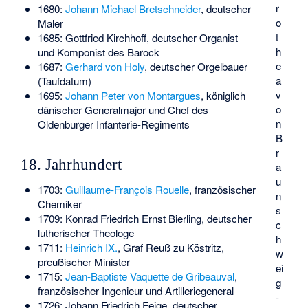
r
1680:
Johann Michael Bretschneider
, deutscher
o
Maler
t
1685:
Gottfried Kirchhoff
, deutscher Organist
h
und Komponist des Barock
e
1687:
Gerhard von Holy
, deutscher Orgelbauer
a
(Taufdatum)
v
1695:
Johann Peter von Montargues
, königlich
o
dänischer Generalmajor und Chef des
n
Oldenburger Infanterie-Regiments
B
r
18. Jahrhundert
a
u
1703:
Guillaume-François Rouelle
, französischer
n
Chemiker
s
1709:
Konrad Friedrich Ernst Bierling
, deutscher
c
lutherischer Theologe
h
1711:
Heinrich IX.
, Graf Reuß zu Köstritz,
w
preußischer Minister
ei
1715:
Jean-Baptiste Vaquette de Gribeauval
,
g
französischer Ingenieur und Artilleriegeneral
-
1726:
Johann Friedrich Feige
, deutscher