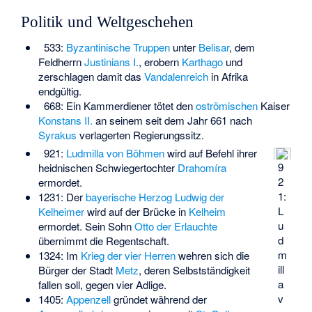
Politik und Weltgeschehen
533:
Byzantinische
Truppen
unter
Belisar
, dem
Feldherrn
Justinians I.
, erobern
Karthago
und
zerschlagen damit das
Vandalenreich
in Afrika
endgültig.
668: Ein Kammerdiener tötet den
oströmischen
Kaiser
Konstans II.
an seinem seit dem Jahr 661 nach
Syrakus
verlagerten Regierungssitz.
921:
Ludmilla von Böhmen
wird auf Befehl ihrer
9
heidnischen Schwiegertochter
Drahomíra
2
ermordet.
1:
1231: Der
bayerische Herzog
Ludwig der
L
Kelheimer
wird auf der Brücke in
Kelheim
u
ermordet. Sein Sohn
Otto der Erlauchte
d
übernimmt die Regentschaft.
m
1324: Im
Krieg der vier Herren
wehren sich die
ill
Bürger der Stadt
Metz
, deren Selbstständigkeit
a
fallen soll, gegen vier Adlige.
v
1405:
Appenzell
gründet während der