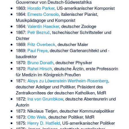
Gouverneur von Deutsch-Südwestafrika
1863:
Horatio Parker
, US-amerikanischer Komponist
1864:
Ernesto Consolo
, italienischer Pianist,
Musikpädagoge und Komponist
1864:
Valentin Haecker
, deutscher Zoologe
1867:
Petr Bezruč
, tschechischer Schriftsteller und
Dichter
1869:
Fritz Overbeck
, deutscher Maler
1869:
Paul Freye
, deutscher Gartenarchitekt und -
baudirektor
1870:
Bruno Donath
, deutscher Physiker
1870:
Rahel Hirsch
, deutsche Ärztin, erste Professorin
für Medizin im Königreich Preußen
1871:
Aloys zu Löwenstein-Wertheim-Rosenberg
,
deutscher Adeliger und Politiker, Präsident des
Zentralkomitees der deutschen Katholiken, MdR
1872:
Ina von Grumbkow
, deutsche Abenteurerin und
Autorin
1873:
Nikolaus Tietjen
, deutscher Kommunalpolitiker
1873:
Otto Wels
, deutscher Politiker, MdR
1875:
Henry D. Hatfield
, US-amerikanischer Politiker
1875:
James Jackson
, schottisch-australischer