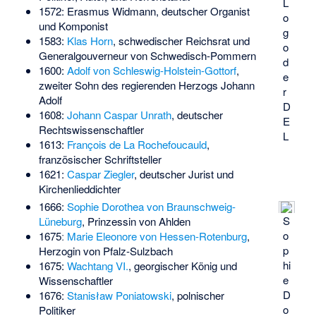
L
1572:
Erasmus Widmann
, deutscher Organist
o
und Komponist
g
1583:
Klas Horn
, schwedischer Reichsrat und
o
Generalgouverneur von Schwedisch-Pommern
d
1600:
Adolf von Schleswig-Holstein-Gottorf
,
e
zweiter Sohn des regierenden Herzogs Johann
r
Adolf
D
1608:
Johann Caspar Unrath
, deutscher
E
Rechtswissenschaftler
L
1613:
François de La Rochefoucauld
,
französischer Schriftsteller
1621:
Caspar Ziegler
, deutscher Jurist und
Kirchenlieddichter
1666:
Sophie Dorothea von Braunschweig-
S
Lüneburg
, Prinzessin von Ahlden
o
1675ː
Marie Eleonore von Hessen-Rotenburg
,
p
Herzogin von Pfalz-Sulzbach
hi
1675:
Wachtang VI.
, georgischer König und
e
Wissenschaftler
D
1676:
Stanisław Poniatowski
, polnischer
o
Politiker