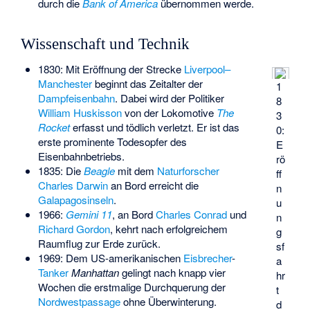
durch die
Bank of America
übernommen werde.
Wissenschaft und Technik
1830: Mit Eröffnung der Strecke
Liverpool–
Manchester
beginnt das Zeitalter der
1
Dampfeisenbahn
. Dabei wird der Politiker
8
William Huskisson
von der Lokomotive
The
3
Rocket
erfasst und tödlich verletzt. Er ist das
0:
erste prominente Todesopfer des
E
Eisenbahnbetriebs.
rö
1835: Die
Beagle
mit dem
Naturforscher
ff
Charles Darwin
an Bord erreicht die
n
Galapagosinseln
.
u
1966:
Gemini 11
, an Bord
Charles Conrad
und
n
Richard Gordon
, kehrt nach erfolgreichem
g
Raumflug zur Erde zurück.
sf
1969: Dem US-amerikanischen
Eisbrecher
-
a
Tanker
Manhattan
gelingt nach knapp vier
hr
Wochen die erstmalige Durchquerung der
t
Nordwestpassage
ohne Überwinterung.
d