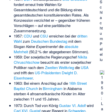
S
fordert erneut freie Wahlen für
c
Gesamtdeutschland und die Bildung eines
hl
gesamtdeutschen konstituierenden Rates. Als
a
Konzession verzichtet er – gegenüber früheren
c
Vorschlägen – auf eine paritätische
ht
Zusammensetzung.
u
1957:
CDU
und
CSU
erreichen bei der
dritten
m
Wahl
zum
Deutschen Bundestag
mit dem
P
Slogan
Keine Experimente!
die
absolute
el
Mehrheit
(50,2 % der abgegebenen Stimmen).
el
1959: Der sowjetische Regierungschef
Nikita
iu
Chruschtschow
besucht als erster sowjetischer
Politiker nach dem
Zweiten Weltkrieg
die
USA
und trifft den
US-Präsidenten
Dwight D.
1
Eisenhower
.
9
1963: Bei einem Anschlag auf die
16th Street
5
Baptist Church
in
Birmingham
in Alabama
0
sterben 4 afroamerikanische Kinder im Alter
:
zwischen 11 und 15 Jahren.
L
1973: Durch Tod von König
Gustav VI. Adolf
wird
a
Carl XVI. Gustaf
neuer Regent in
Schweden
.