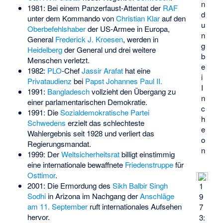
n
1981: Bei einem Panzerfaust-Attentat der
RAF
d
unter dem Kommando von
Christian Klar
auf den
u
Oberbefehlshaber
der US-Armee in Europa,
n
General
Frederick J. Kroesen
, werden in
g
Heidelberg
der General und drei weitere
b
Menschen verletzt.
e
1982:
PLO
-Chef
Jassir Arafat
hat eine
i
Privataudienz
bei
Papst
Johannes Paul II.
I
1991:
Bangladesch
vollzieht den Übergang zu
n
einer parlamentarischen Demokratie.
c
1991: Die
Sozialdemokratische Partei
h
Schwedens
erzielt das schlechteste
e
Wahlergebnis seit 1928 und verliert das
o
Regierungsmandat.
n
1999: Der
Weltsicherheitsrat
billigt einstimmig
eine internationale bewaffnete
Friedenstruppe
für
Osttimor
.
2001: Die Ermordung des
Sikh
Balbir Singh
1
Sodhi
in Arizona im Nachgang der
Anschläge
9
am 11. September
ruft internationales Aufsehen
7
hervor.
3: