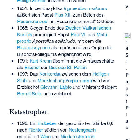
Heilige Schrift
aufklären zu wollen.
V
1951: In der Enzyklika
Ingruentium malorum
II
äußert sich Papst
Pius XII.
zum Beten des
.
Rosenkranzes
im „Rosenkranzmonat“ Oktober.
1965: Gegen Ende des
Zweiten Vatikanischen
Konzils
promulgiert Papst
Paul VI.
das
Motu
proprio
Apostolica sollicitudo
, mit dem die
1
Bischofssynode
als repräsentatives Organ des
9
Bischofskollegiums eingerichtet wird.
5
1991:
Kurt Krenn
übernimmt die Amtsgeschäfte
1
als
Bischof
der
Diözese St. Pölten
.
:
1997: Das
Konkordat
zwischen dem
Heiligen
P
Stuhl
und
Mecklenburg-Vorpommern
wird von
a
Erzbischof
Giovanni Lajolo
und Ministerpräsident
p
Berndt Seite
unterzeichnet.
s
t
P
Katastrophen
i
u
1590: Ein
Erdbeben
der geschätzten Stärke 6,0
s
nach
Richter
südlich von
Neulengbach
erschüttert
Wien
und
Niederösterreich
.