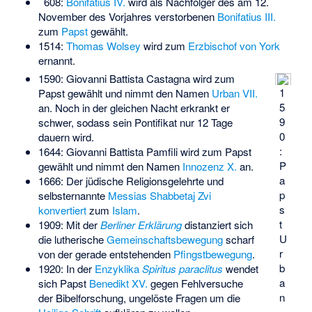
608:
Bonifatius IV.
wird als Nachfolger des am 12.
November des Vorjahres verstorbenen
Bonifatius III.
zum
Papst
gewählt.
1514:
Thomas Wolsey
wird zum
Erzbischof von York
ernannt.
1590: Giovanni Battista Castagna wird zum
1
Papst gewählt und nimmt den Namen
Urban VII.
5
an. Noch in der gleichen Nacht erkrankt er
9
schwer, sodass sein Pontifikat nur 12 Tage
0
dauern wird.
:
1644: Giovanni Battista Pamfili wird zum Papst
P
gewählt und nimmt den Namen
Innozenz X.
an.
a
1666: Der jüdische Religionsgelehrte und
p
selbsternannte
Messias
Shabbetaj Zvi
s
konvertiert
zum
Islam
.
t
1909: Mit der
Berliner Erklärung
distanziert sich
U
die lutherische
Gemeinschaftsbewegung
scharf
r
von der gerade entstehenden
Pfingstbewegung
.
b
1920: In der
Enzyklika
Spiritus paraclitus
wendet
a
sich Papst
Benedikt XV.
gegen Fehlversuche
n
der Bibelforschung, ungelöste Fragen um die