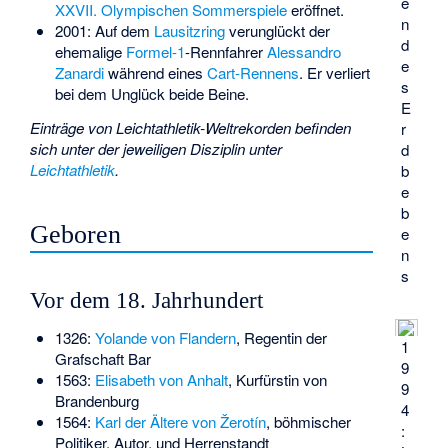
e
XXVII. Olympischen Sommerspiele
eröffnet.
n
2001: Auf dem
Lausitzring
verunglückt der
d
ehemalige
Formel-1
-Rennfahrer
Alessandro
e
Zanardi
während eines
Cart-Rennens
. Er verliert
s
bei dem Unglück beide Beine.
E
Einträge von Leichtathletik-Weltrekorden befinden
r
sich unter der jeweiligen Disziplin unter
d
Leichtathletik
.
b
e
b
Geboren
e
n
s
Vor dem 18. Jahrhundert
1326:
Yolande von Flandern
, Regentin der
1
Grafschaft Bar
9
1563:
Elisabeth von Anhalt
, Kurfürstin von
9
Brandenburg
4
1564:
Karl der Ältere von Žerotín
, böhmischer
:
Politiker, Autor, und Herrenstandt