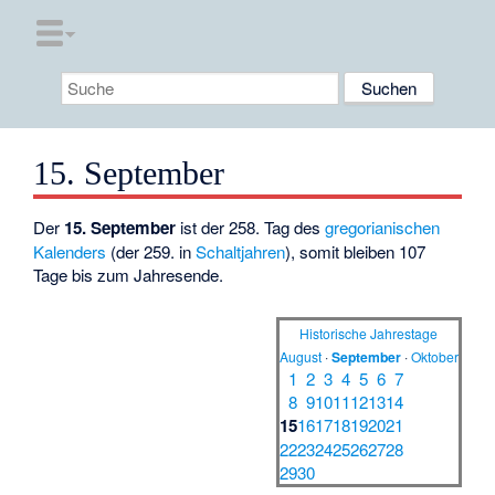
15. September
Der
15. September
ist der 258. Tag des
gregorianischen
Kalenders
(der 259. in
Schaltjahren
), somit bleiben 107
Tage bis zum Jahresende.
Historische Jahrestage
August
·
September
·
Oktober
1
2
3
4
5
6
7
8
9
10
11
12
13
14
15
16
17
18
19
20
21
22
23
24
25
26
27
28
29
30