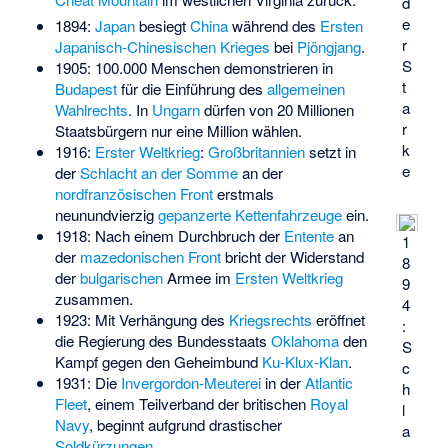
d
e
1894:
Japan
besiegt
China
während des
Ersten
r
Japanisch-Chinesischen Krieges
bei
Pjöngjang
.
S
1905: 100.000 Menschen demonstrieren in
t
Budapest
für die Einführung des
allgemeinen
a
Wahlrechts
. In
Ungarn
dürfen von 20 Millionen
r
Staatsbürgern nur eine Million wählen.
k
1916:
Erster Weltkrieg
:
Großbritannien
setzt in
e
der
Schlacht an der Somme
an der
nordfranzösischen Front
erstmals
neunundvierzig
gepanzerte Kettenfahrzeuge
ein.
1918: Nach einem Durchbruch der
Entente
an
1
der
mazedonischen Front
bricht der Widerstand
8
der
bulgarischen
Armee im
Ersten Weltkrieg
9
zusammen.
4
1923: Mit Verhängung des
Kriegsrechts
eröffnet
:
die Regierung des Bundesstaats
Oklahoma
den
S
Kampf gegen den Geheimbund
Ku-Klux-Klan
.
c
1931: Die
Invergordon-Meuterei
in der
Atlantic
h
Fleet
, einem Teilverband der britischen
Royal
l
Navy
, beginnt aufgrund drastischer
a
Soldkürzungen
.