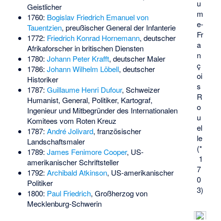
u
Geistlicher
m
1760:
Bogislav Friedrich Emanuel von
e-
Tauentzien
, preußischer General der Infanterie
Fr
1772:
Friedrich Konrad Hornemann
, deutscher
a
Afrikaforscher in britischen Diensten
n
1780:
Johann Peter Krafft
, deutscher Maler
ç
1786:
Johann Wilhelm Löbell
, deutscher
oi
Historiker
s
1787:
Guillaume Henri Dufour
, Schweizer
R
Humanist, General, Politiker, Kartograf,
o
Ingenieur und Mitbegründer des Internationalen
u
Komitees vom Roten Kreuz
el
1787:
André Jolivard
, französischer
le
Landschaftsmaler
(*
1789:
James Fenimore Cooper
, US-
1
amerikanischer Schriftsteller
7
1792:
Archibald Atkinson
, US-amerikanischer
0
Politiker
3)
1800:
Paul Friedrich
, Großherzog von
Mecklenburg-Schwerin