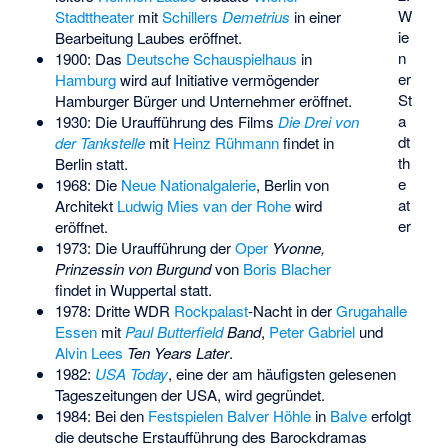
W
Stadttheater
mit
Schillers
Demetrius
in einer
ie
Bearbeitung Laubes eröffnet.
n
1900: Das
Deutsche Schauspielhaus
in
er
Hamburg
wird auf Initiative vermögender
St
Hamburger Bürger und Unternehmer eröffnet.
a
1930: Die Uraufführung des Films
Die Drei von
dt
der Tankstelle
mit
Heinz Rühmann
findet in
th
Berlin statt.
e
1968: Die
Neue Nationalgalerie
, Berlin von
at
Architekt
Ludwig Mies van der Rohe
wird
er
eröffnet.
1973: Die Uraufführung der
Oper
Yvonne,
Prinzessin von Burgund
von
Boris Blacher
findet in Wuppertal statt.
1978: Dritte WDR
Rockpalast
-Nacht in der
Grugahalle
Essen
mit
Paul Butterfield
Band
,
Peter Gabriel
und
Alvin Lees
Ten Years Later
.
1982:
USA Today
, eine der am häufigsten gelesenen
Tageszeitungen der USA, wird gegründet.
1984: Bei den
Festspielen Balver Höhle
in
Balve
erfolgt
die deutsche Erstaufführung des Barockdramas