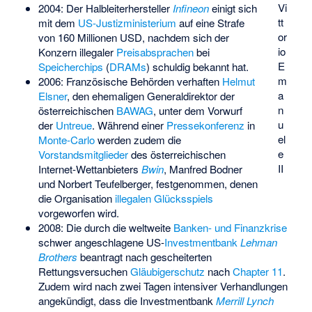
Vi
2004: Der Halbleiterhersteller
Infineon
einigt sich
tt
mit dem
US-Justizministerium
auf eine Strafe
or
von 160 Millionen USD, nachdem sich der
io
Konzern illegaler
Preisabsprachen
bei
E
Speicherchips
(
DRAMs
) schuldig bekannt hat.
m
2006: Französische Behörden verhaften
Helmut
a
Elsner
, den ehemaligen Generaldirektor der
n
österreichischen
BAWAG
, unter dem Vorwurf
u
der
Untreue
. Während einer
Pressekonferenz
in
el
Monte-Carlo
werden zudem die
e
Vorstandsmitglieder
des österreichischen
II
Internet-Wettanbieters
Bwin
, Manfred Bodner
und Norbert Teufelberger, festgenommen, denen
die Organisation
illegalen Glücksspiels
vorgeworfen wird.
2008: Die durch die weltweite
Banken- und Finanzkrise
schwer angeschlagene US-
Investmentbank
Lehman
Brothers
beantragt nach gescheiterten
Rettungsversuchen
Gläubigerschutz
nach
Chapter 11
.
Zudem wird nach zwei Tagen intensiver Verhandlungen
angekündigt, dass die Investmentbank
Merrill Lynch