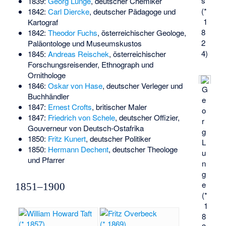
s
1839:
Georg Lunge
, deutscher Chemiker
(*
1842:
Carl Diercke
, deutscher Pädagoge und
1
Kartograf
8
1842:
Theodor Fuchs
, österreichischer Geologe,
2
Paläontologe und Museumskustos
4)
1845:
Andreas Reischek
, österreichischer
Forschungsreisender, Ethnograph und
Ornithologe
1846:
Oskar von Hase
, deutscher Verleger und
G
Buchhändler
e
1847:
Ernest Crofts
, britischer Maler
o
1847:
Friedrich von Schele
, deutscher Offizier,
r
Gouverneur von Deutsch-Ostafrika
g
1850:
Fritz Kunert
, deutscher Politiker
L
1850:
Hermann Dechent
, deutscher Theologe
u
und Pfarrer
n
g
e
1851–1900
(*
1
8