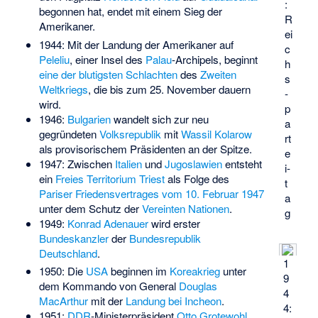
:
begonnen hat, endet mit einem Sieg der
R
Amerikaner.
ei
1944: Mit der Landung der Amerikaner auf
c
Peleliu
, einer Insel des
Palau
-Archipels, beginnt
h
eine der blutigsten Schlachten
des
Zweiten
s
Weltkriegs
, die bis zum 25. November dauern
­
wird.
p
1946:
Bulgarien
wandelt sich zur neu
a
gegründeten
Volksrepublik
mit
Wassil Kolarow
rt
als provisorischem Präsidenten an der Spitze.
e
1947: Zwischen
Italien
und
Jugoslawien
entsteht
i­
ein
Freies Territorium Triest
als Folge des
t
Pariser Friedensvertrages vom 10. Februar 1947
a
unter dem Schutz der
Vereinten Nationen
.
g
1949:
Konrad Adenauer
wird erster
Bundeskanzler
der
Bundesrepublik
Deutschland
.
1
1950: Die
USA
beginnen im
Koreakrieg
unter
9
dem Kommando von General
Douglas
4
MacArthur
mit der
Landung bei Incheon
.
4:
1951:
DDR
-Ministerpräsident
Otto Grotewohl