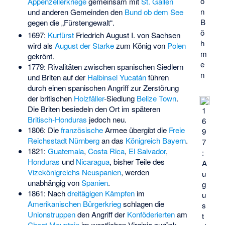
o
Appenzellerkriege
gemeinsam mit
St. Gallen
n
und anderen Gemeinden den
Bund ob dem See
B
gegen die „Fürstengewalt“.
ö
1697:
Kurfürst
Friedrich August I. von Sachsen
h
wird als
August der Starke
zum König von
Polen
m
gekrönt.
e
1779: Rivalitäten zwischen spanischen Siedlern
n
und Briten auf der
Halbinsel Yucatán
führen
durch einen spanischen Angriff zur Zerstörung
der britischen
Holzfäller
-Siedlung
Belize Town
.
Die Briten besiedeln den Ort im späteren
1
Britisch-Honduras
jedoch neu.
6
1806: Die
französische
Armee übergibt die
Freie
9
Reichsstadt
Nürnberg
an das
Königreich Bayern
.
7
1821:
Guatemala
,
Costa Rica
,
El Salvador
,
:
Honduras
und
Nicaragua
, bisher Teile des
A
Vizekönigreichs Neuspanien
, werden
u
unabhängig von
Spanien
.
g
1861: Nach
dreitägigen Kämpfen
im
u
Amerikanischen Bürgerkrieg
schlagen die
s
Unionstruppen
den Angriff der
Konföderierten
am
t
Cheat Mountain
im westlichen Virginia zurück.