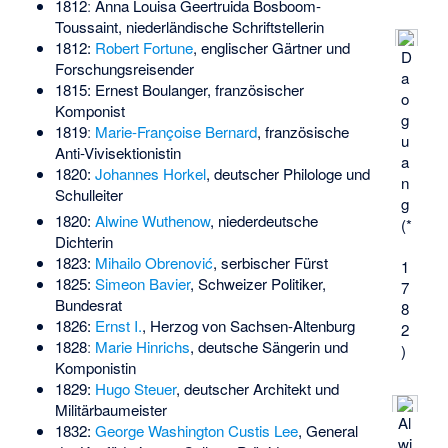
1812ː
Anna Louisa Geertruida Bosboom-
Toussaint
, niederländische Schriftstellerin
1812:
Robert Fortune
, englischer Gärtner und
D
Forschungsreisender
a
1815:
Ernest Boulanger
, französischer
o
Komponist
g
1819ː
Marie-Françoise Bernard
, französische
u
Anti-Vivisektionistin
a
1820:
Johannes Horkel
, deutscher Philologe und
n
Schulleiter
g
1820:
Alwine Wuthenow
, niederdeutsche
(*
Dichterin
1823:
Mihailo Obrenović
, serbischer Fürst
1
1825:
Simeon Bavier
, Schweizer Politiker,
7
Bundesrat
8
1826:
Ernst I.
, Herzog von Sachsen-Altenburg
2
1828ː
Marie Hinrichs
, deutsche Sängerin und
)
Komponistin
1829:
Hugo Steuer
, deutscher Architekt und
Militärbaumeister
Al
1832:
George Washington Custis Lee
, General
wi