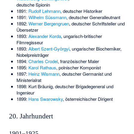
deutsche Spionin
1891:
Rudolf Lehmann
, deutscher Historiker
1891:
Wilhelm Süssmann
, deutscher Generalleutnant
1892:
Werner Bergengruen
, deutscher Schriftsteller und
Übersetzer
1893:
Alexander Korda
, ungarisch-britischer
Filmregisseur
1893:
Albert Szent-Györgyi
, ungarischer Biochemiker,
Nobelpreisträger
1894:
Charles Crodel
, französischer Maler
1895:
Karol Rathaus
, polnischer Komponist
1897:
Heinz Wismann
, deutscher Germanist und
Ministerialrat
1898:
Kurt Bräunig
, deutscher Brigadegeneral und
Ingenieur
1899:
Hans Swarowsky
, österreichischer Dirigent
20. Jahrhundert
1901–1925