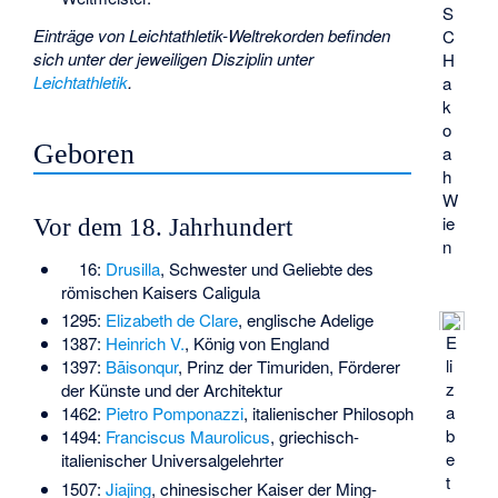
S
Einträge von Leichtathletik-Weltrekorden befinden
C
sich unter der jeweiligen Disziplin unter
H
Leichtathletik
.
a
k
o
Geboren
a
h
W
ie
Vor dem 18. Jahrhundert
n
16:
Drusilla
, Schwester und Geliebte des
römischen Kaisers Caligula
1295:
Elizabeth de Clare
, englische Adelige
E
1387:
Heinrich V.
, König von England
li
1397:
Bāisonqur
, Prinz der Timuriden, Förderer
z
der Künste und der Architektur
a
1462:
Pietro Pomponazzi
, italienischer Philosoph
b
1494:
Franciscus Maurolicus
, griechisch-
e
italienischer Universalgelehrter
t
1507:
Jiajing
, chinesischer Kaiser der Ming-