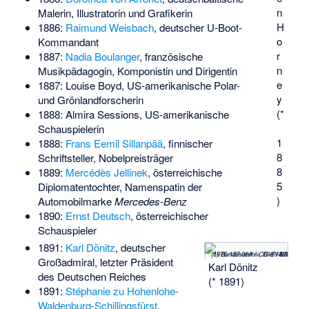
n
Malerin, Illustratorin und Grafikerin
H
1886:
Raimund Weisbach
, deutscher U-Boot-
o
Kommandant
r
1887:
Nadia Boulanger
, französische
n
Musikpädagogin, Komponistin und Dirigentin
e
1887:
Louise Boyd
, US-amerikanische Polar-
y
und Grönlandforscherin
(*
1888:
Almira Sessions
, US-amerikanische
Schauspielerin
1
1888:
Frans Eemil Sillanpää
, finnischer
8
Schriftsteller, Nobelpreisträger
8
1889:
Mercédès Jellinek
, österreichische
5
Diplomatentochter, Namenspatin der
)
Automobilmarke
Mercedes-Benz
1890:
Ernst Deutsch
, österreichischer
Schauspieler
1891:
Karl Dönitz
, deutscher
(c) Bundesarchiv, Bild 146-1976-127-06A / CC-BY-SA 3.0
Großadmiral, letzter Präsident
Karl Dönitz
des Deutschen Reiches
(* 1891)
1891:
Stéphanie zu Hohenlohe-
Waldenburg-Schillingsfürst
,