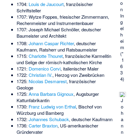
o
1704:
Louis de Jaucourt
, französischer
n
Schriftsteller
In
1707:
Wytze Foppes
, friesischer Zimmermann,
g
Rechenmeister und Instrumentenbauer
el
1707:
Joseph Michael Schnöller
, deutscher
h
Baumeister und Architekt
ei
1708:
Johann Caspar Richter
, deutscher
m
Kaufmann, Ratsherr und Ratsbaumeister
(*
1715:
Charlotte Thouret
, französische Karmelitin
1
und Selige der römisch-katholischen Kirche
6
1721:
Domenico Corvi
, italienischer Maler
3
1722:
Christian IV.
, Herzog von Zweibrücken
4)
1725:
Nicolas Desmarest
, französischer
Geologe
1725:
Anna Barbara Gignoux
, Augsburger
J
Kattunfabrikantin
o
1730:
Franz Ludwig von Erthal
, Bischof von
h
Würzburg und Bamberg
a
1732:
Johannes Schuback
, deutscher Kaufmann
n
1736:
Carter Braxton
, US-amerikanischer
n
Gründervater