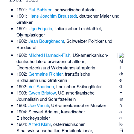
1901:
Rut Bahlsen
, schwedische Autorin
1901:
Hans Joachim Breustedt
, deutscher Maler und
Grafiker
1901:
Ugo Frigerio
, italienischer Leichtathlet,
Olympiasieger
1902:
Jean Bourgknecht
, Schweizer Politiker und
Bundesrat
1902:
Mildred Harnack-Fish
, US-amerikanisch-
M
deutsche Literaturwissenschaftlerin,
il
Übersetzerin und Widerstandskämpferin
dr
1902:
Germaine Richier
, französische
e
Bildhauerin und Grafikerin
d
1902:
Veli Saarinen
, finnischer Skilangläufer
H
1903:
Gwen Bristow
, US-amerikanische
ar
Journalistin und Schriftstellerin
n
1903:
Joe Venuti
, US-amerikanischer Musiker
a
1904:
Stewart Adams
, kanadischer
c
Eishockeyspieler
k-
1904:
Alfred Klahr
, österreichischer
Fi
Staatswissenschaftler, Parteifunktionär,