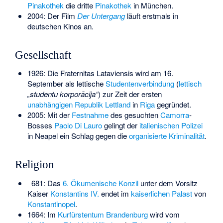
Pinakothek
die dritte
Pinakothek
in München.
2004: Der Film
Der Untergang
läuft erstmals in
deutschen Kinos an.
Gesellschaft
1926: Die
Fraternitas Lataviensis
wird am 16.
September als lettische
Studentenverbindung
(
lettisch
„studentu korporācija“
) zur Zeit der ersten
unabhängigen Republik Lettland
in
Riga
gegründet.
2005: Mit der
Festnahme
des gesuchten
Camorra
-
Bosses
Paolo Di Lauro
gelingt der
italienischen Polizei
in Neapel ein Schlag gegen die
organisierte Kriminalität
.
Religion
681: Das
6. Ökumenische Konzil
unter dem Vorsitz
Kaiser
Konstantins IV.
endet im
kaiserlichen Palast
von
Konstantinopel
.
1664: Im
Kurfürstentum Brandenburg
wird vom