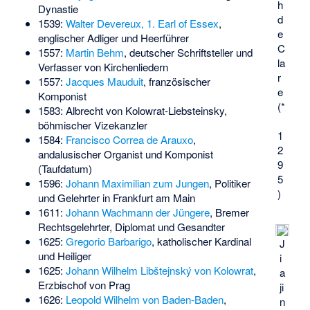
h
Dynastie
d
1539:
Walter Devereux, 1. Earl of Essex
,
e
englischer Adliger und Heerführer
C
1557:
Martin Behm
, deutscher Schriftsteller und
la
Verfasser von Kirchenliedern
r
1557:
Jacques Mauduit
, französischer
e
Komponist
(*
1583:
Albrecht von Kolowrat-Liebsteinsky
,
böhmischer Vizekanzler
1
1584:
Francisco Correa de Arauxo
,
2
andalusischer Organist und Komponist
9
(Taufdatum)
5
1596:
Johann Maximilian zum Jungen
, Politiker
)
und Gelehrter in Frankfurt am Main
1611:
Johann Wachmann der Jüngere
, Bremer
Rechtsgelehrter, Diplomat und Gesandter
1625:
Gregorio Barbarigo
, katholischer Kardinal
J
und Heiliger
i
1625:
Johann Wilhelm Libštejnský von Kolowrat
,
a
Erzbischof von Prag
ji
1626:
Leopold Wilhelm von Baden-Baden
,
n