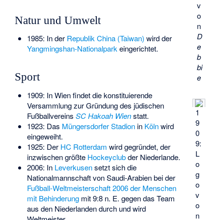
v
o
Natur und Umwelt
n
D
1985: In der
Republik China (Taiwan)
wird der
e
Yangmingshan-Nationalpark
eingerichtet.
b
bi
Sport
e
1909: In Wien findet die konstituierende
Versammlung zur Gründung des jüdischen
1
Fußballvereins
SC Hakoah Wien
statt.
9
1923: Das
Müngersdorfer Stadion
in
Köln
wird
0
eingeweiht.
9:
1925: Der
HC Rotterdam
wird gegründet, der
L
inzwischen größte
Hockeyclub
der Niederlande.
o
2006: In
Leverkusen
setzt sich die
g
Nationalmannschaft von Saudi-Arabien bei der
o
Fußball-Weltmeisterschaft 2006 der Menschen
v
mit Behinderung
mit 9:8 n. E. gegen das Team
o
aus den Niederlanden durch und wird
n
Weltmeister.