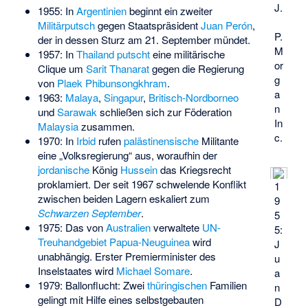
J.
1955: In
Argentinien
beginnt ein zweiter
Militärputsch
gegen Staatspräsident
Juan Perón
,
P.
der in dessen Sturz am 21. September mündet.
M
1957: In
Thailand putscht
eine militärische
or
Clique um
Sarit Thanarat
gegen die Regierung
g
von
Plaek Phibunsongkhram
.
a
1963:
Malaya
,
Singapur
,
Britisch-Nordborneo
n
und
Sarawak
schließen sich zur Föderation
In
Malaysia
zusammen.
c.
1970: In
Irbid
rufen
palästinensische
Militante
eine „Volksregierung“ aus, woraufhin der
jordanische
König
Hussein
das Kriegsrecht
proklamiert. Der seit 1967 schwelende Konflikt
1
zwischen beiden Lagern eskaliert zum
9
Schwarzen September
.
5
1975: Das von
Australien
verwaltete
UN-
5:
Treuhandgebiet
Papua-Neuguinea
wird
J
unabhängig. Erster Premierminister des
u
Inselstaates wird
Michael Somare
.
a
1979:
Ballonflucht
: Zwei
thüringischen
Familien
n
gelingt mit Hilfe eines selbstgebauten
D