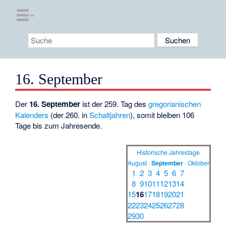
16. September
Der
16. September
ist der 259. Tag des
gregorianischen
Kalenders
(der 260. in
Schaltjahren
), somit bleiben 106
Tage bis zum Jahresende.
Historische Jahrestage
August
·
September
·
Oktober
1
2
3
4
5
6
7
8
9
10
11
12
13
14
15
16
17
18
19
20
21
22
23
24
25
26
27
28
29
30