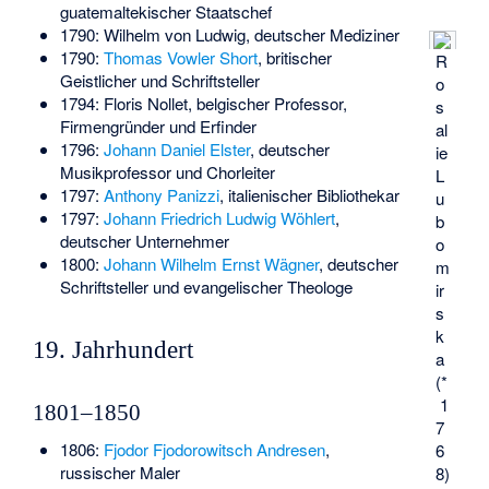
guatemaltekischer Staatschef
1790:
Wilhelm von Ludwig
, deutscher Mediziner
1790:
Thomas Vowler Short
, britischer
R
Geistlicher und Schriftsteller
o
1794:
Floris Nollet
, belgischer Professor,
s
Firmengründer und Erfinder
al
1796:
Johann Daniel Elster
, deutscher
ie
Musikprofessor und Chorleiter
L
1797:
Anthony Panizzi
, italienischer Bibliothekar
u
1797:
Johann Friedrich Ludwig Wöhlert
,
b
deutscher Unternehmer
o
1800:
Johann Wilhelm Ernst Wägner
, deutscher
m
Schriftsteller und evangelischer Theologe
ir
s
k
19. Jahrhundert
a
(*
1
1801–1850
7
1806:
Fjodor Fjodorowitsch Andresen
,
6
russischer Maler
8)