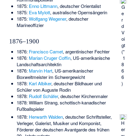
1875:
Enno Littmann
, deutscher Orientalist
G
1875:
Eva Mylott
, australische Opernsängerin
e
1875:
Wolfgang Wegener
, deutscher
r
Marineoffizier
d
V
oi
1876–1900
gt
(*
1876:
Francisco Camet
, argentinischer Fechter
1
1876ː
Marian Cruger Coffin
, US-amerikanische
8
Landschaftsarchitektin
6
1876:
Marvin Hart
, US-amerikanischer
6
Boxweltmeister im Schwergewicht
)
1878:
Karl Albiker
, deutscher Bildhauer und
Schüler von Auguste Rodin
1878:
Rudolf Schäfer
, deutscher Kirchenmaler
1878:
William Strang
, schottisch-kanadischer
Fußballspieler
1878:
Herwarth Walden
, deutscher Schriftsteller,
H
Verleger, Galerist, Musiker und Komponist,
er
Förderer der deutschen Avantgarde des frühen
w
20. Jahrhunderts