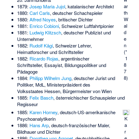
ar
1879:
Josep Maria Jujol
, katalanischer Architekt
th
1880:
Carl Carls
, deutscher Schachspieler
W
1880:
Alfred Noyes
, britischer Dichter
al
1881:
Enrico Cobioni
, Schweizer Luftfahrtpionier
d
1881:
Ludwig Klitzsch
, deutscher Publizist und
e
Unternehmer
n
1882:
Rudolf Kägi
, Schweizer Lehrer,
(*
Heimatforscher und Schriftsteller
1
1882:
Ricardo Rojas
, argentinischer
8
Schriftsteller, Essayist, Bildungspolitiker und
7
Pädagoge
8)
1884:
Philipp Wilhelm Jung
, deutscher Jurist und
Politiker, MdL, Ministerpräsident des
Volksstaates Hessen, Bürgermeister von Wien
1885:
Felix Basch
, österreichischer Schauspieler und
Regisseur
1885:
Karen Horney
, deutsch-US-amerikanische
K
Psychoanalytikerin
a
1886:
Hans Arp
, deutsch-französischer Maler,
r
Bildhauer und Dichter
e
1886:
Dorothea von Arronet
, deutschbaltische