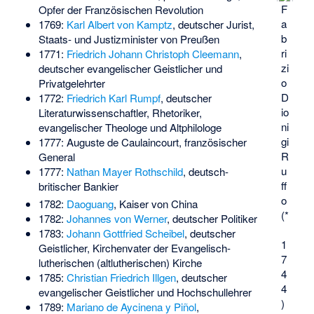
F
Opfer der Französischen Revolution
a
1769:
Karl Albert von Kamptz
, deutscher Jurist,
b
Staats- und Justizminister von Preußen
ri
1771:
Friedrich Johann Christoph Cleemann
,
zi
deutscher evangelischer Geistlicher und
o
Privatgelehrter
D
1772:
Friedrich Karl Rumpf
, deutscher
io
Literaturwissenschaftler, Rhetoriker,
ni
evangelischer Theologe und Altphilologe
gi
1777:
Auguste de Caulaincourt
, französischer
R
General
u
1777:
Nathan Mayer Rothschild
, deutsch-
ff
britischer Bankier
o
1782:
Daoguang
, Kaiser von China
(*
1782:
Johannes von Werner
, deutscher Politiker
1783:
Johann Gottfried Scheibel
, deutscher
1
Geistlicher, Kirchenvater der Evangelisch-
7
lutherischen (altlutherischen) Kirche
4
1785:
Christian Friedrich Illgen
, deutscher
4
evangelischer Geistlicher und Hochschullehrer
)
1789:
Mariano de Aycinena y Piñol
,