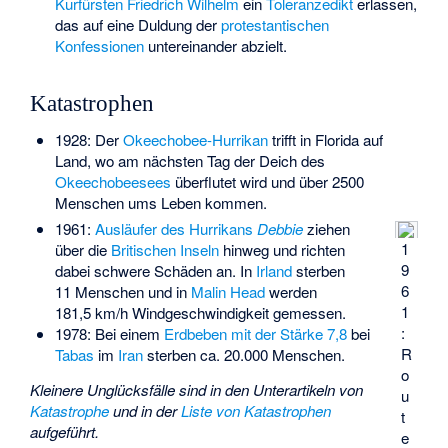
Kurfürsten
Friedrich Wilhelm
ein
Toleranzedikt
erlassen,
das auf eine Duldung der
protestantischen
Konfessionen
untereinander abzielt.
Katastrophen
1928: Der
Okeechobee-Hurrikan
trifft in Florida auf
Land, wo am nächsten Tag der Deich des
Okeechobeesees
überflutet wird und über 2500
Menschen ums Leben kommen.
1961:
Ausläufer des Hurrikans
Debbie
ziehen
1
über die
Britischen Inseln
hinweg und richten
9
dabei schwere Schäden an. In
Irland
sterben
6
11 Menschen und in
Malin Head
werden
1
181,5 km/h Windgeschwindigkeit gemessen.
:
1978: Bei einem
Erdbeben mit der Stärke 7,8
bei
R
Tabas
im
Iran
sterben ca. 20.000 Menschen.
o
Kleinere Unglücksfälle sind in den Unterartikeln von
u
Katastrophe
und in der
Liste von Katastrophen
t
aufgeführt.
e