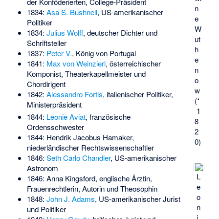
der Konföderierten, College-Präsident
n
1834:
Asa S. Bushnell
, US-amerikanischer
e
Politiker
W
1834:
Julius Wolff
, deutscher Dichter und
ut
Schriftsteller
h
1837:
Peter V.
, König von Portugal
e
1841:
Max von Weinzierl
, österreichischer
n
Komponist, Theaterkapellmeister und
o
Chordirigent
w
1842:
Alessandro Fortis
, italienischer Politiker,
(*
Ministerpräsident
1
1844:
Leonie Aviat
, französische
8
Ordensschwester
2
1844:
Hendrik Jacobus Hamaker
,
0)
niederländischer Rechtswissenschaftler
1846:
Seth Carlo Chandler
, US-amerikanischer
Astronom
L
1846:
Anna Kingsford
, englische Ärztin,
e
Frauenrechtlerin, Autorin und Theosophin
o
1848:
John J. Adams
, US-amerikanischer Jurist
n
und Politiker
i