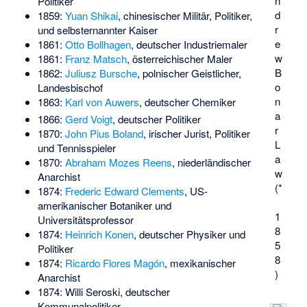
n
Politiker
d
1859:
Yuan Shikai
, chinesischer Militär, Politiker,
r
und selbsternannter Kaiser
e
1861:
Otto Bollhagen
, deutscher Industriemaler
w
1861:
Franz Matsch
, österreichischer Maler
B
1862:
Juliusz Bursche
, polnischer Geistlicher,
o
Landesbischof
n
1863:
Karl von Auwers
, deutscher Chemiker
a
1866:
Gerd Voigt
, deutscher Politiker
r
1870:
John Pius Boland
, irischer Jurist, Politiker
L
und Tennisspieler
a
1870:
Abraham Mozes Reens
, niederländischer
w
Anarchist
(*
1874:
Frederic Edward Clements
, US-
amerikanischer Botaniker und
1
Universitätsprofessor
8
1874:
Heinrich Konen
, deutscher Physiker und
5
Politiker
8
1874:
Ricardo Flores Magón
, mexikanischer
)
Anarchist
1874:
Willi Seroski
, deutscher
Kommunalpolitiker