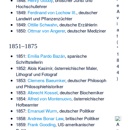
1848:
Henry Goudy
, britischer Jurist und
e
Hochschullehrer
A
1849:
Ferdinand von Lochow III.
, deutscher
v
Landwirt und Pflanzenzüchter
i
1849:
Ottilie Schwahn
, deutsche Erzählerin
a
1850:
Ottmar von Angerer
, deutscher Mediziner
t
(
1851–1875
*
1
1851:
Emilia Pardo Bazán
, spanische
8
Schriftstellerin
4
1852:
Alois Kasimir
, österreichischer Maler,
4
Lithograf und Fotograf
)
1853:
Clemens Baeumker
, deutscher Philosoph
und Philosophiehistoriker
1853:
Albrecht Kossel
, deutscher Biochemiker
1854:
Alfred von Montenuovo
, österreichischer
Hofbeamter
1857:
Emanuel Wurm
, deutscher Politiker
1858:
Andrew Bonar Law
, britischer Politiker
A
1859:
Frank Gooding
, US-amerikanischer