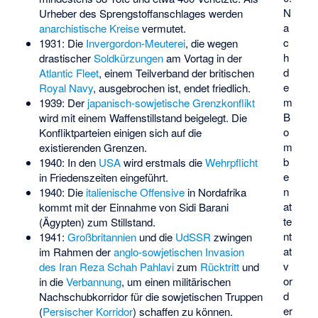
N
Urheber des Sprengstoffanschlages werden
a
anarchistische Kreise
vermutet.
c
1931: Die
Invergordon-Meuterei
, die wegen
h
drastischer
Soldkürzungen
am Vortag in der
d
Atlantic Fleet
, einem Teilverband der britischen
e
Royal Navy
, ausgebrochen ist, endet friedlich.
m
1939: Der
japanisch-sowjetische Grenzkonflikt
B
wird mit einem Waffenstillstand beigelegt. Die
o
Konfliktparteien einigen sich auf die
m
existierenden Grenzen.
b
1940: In den
USA
wird erstmals die
Wehrpflicht
e
in Friedenszeiten eingeführt.
n
1940: Die
italienische Offensive
in Nordafrika
at
kommt mit der Einnahme von Sidi Barani
te
(Ägypten) zum Stillstand.
nt
1941:
Großbritannien
und die
UdSSR
zwingen
at
im Rahmen der
anglo-sowjetischen Invasion
v
des Iran
Reza Schah Pahlavi
zum
Rücktritt
und
or
in die
Verbannung
, um einen militärischen
d
Nachschubkorridor für die sowjetischen Truppen
er
(
Persischer Korridor
) schaffen zu können.