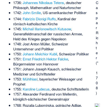
C
1736:
Johannes Nikolaus Tetens
, deutscher
a
Philosoph, Mathematiker und Naturforscher
s
1742:
John Smilie
, US-amerikanischer Politiker
p
1744:
Fabrizio Dionigi Ruffo
, Kardinal der
a
römisch-katholischen Kirche
r
1745:
Michail Illarionowitsch Kutusow
,
R
Generalfeldmarschall der russischen Armee,
ic
Held des Krieges gegen Napoleon
h
1748:
Jost Anton Müller
, Schweizer
t
Unternehmer und Politiker
e
1750:
Johann Melchior Kubli
, Schweizer Politiker
r
1751:
Ernst Friedrich Hektor Falcke
,
(*
Bürgermeister von Hannover
1751:
Johann Joseph Kausch
, schlesischer
1
Mediziner und Schriftsteller
7
1753:
Mühlhiasl
, bayerischer Weissager und
0
Prophet
8
1755:
Karoline Ludecus
, deutsche Schriftstellerin
)
1757:
Alexander Ferdinand von Mellentin
,
königlich-sächsischer Generalmajor
1768:
Rozalia Lubomirska
, polnische Adlige,