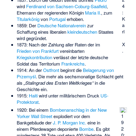
4
wird
Ferdinand von Sachsen-Coburg-Saalfeld
,
:
Ehemann der regierenden Königin
Maria II.
, zum
K
Titularkönig
von
Portugal
erhoben.
a
1859: Der
Deutsche Nationalverein
zur
rl
Schaffung eines liberalen
kleindeutschen
Staates
wird gegründet.
X
1873: Nach der Zahlung aller Raten der im
.
Frieden von Frankfurt
vereinbarten
Kriegskontribution
verlässt der letzte deutsche
Soldat das Territorium
Frankreichs
.
1914: An der
Ostfront
beginnt die
Belagerung von
Przemyśl
. Die mehr als sechsmonatige Schlacht geht
als
„Stalingrad des Ersten Weltkrieges“
in die
Geschichte ein.
1915:
Haiti
wird unter militärischem Druck
US-
Protektorat
.
1920: Bei einem
Bombenanschlag in der New
1
Yorker Wall Street
explodiert vor dem
9
Bankgebäude der
J. P. Morgan Inc.
eine in
2
einem Pferdewagen deponierte
Bombe
. Es gibt
0:
mindestens 38 Tote und etwa 400 Verletzte. Als