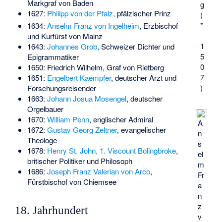
Markgraf von Baden
g
1627:
Philipp von der Pfalz
, pfälzischer Prinz
(
*
1634:
Anselm Franz von Ingelheim
, Erzbischof
und Kurfürst von Mainz
1
1643:
Johannes Grob
, Schweizer Dichter und
5
Epigrammatiker
0
1650:
Friedrich Wilhelm
, Graf von Rietberg
7
1651:
Engelbert Kaempfer
, deutscher Arzt und
)
Forschungsreisender
1663:
Johann Josua Mosengel
, deutscher
Orgelbauer
1670:
William Penn
, englischer Admiral
A
1672:
Gustav Georg Zeltner
, evangelischer
n
Theologe
s
1678:
Henry St. John, 1. Viscount Bolingbroke
,
el
britischer Politiker und Philosoph
m
1686:
Joseph Franz Valerian von Arco
,
Fr
Fürstbischof von Chiemsee
a
n
z
18. Jahrhundert
v