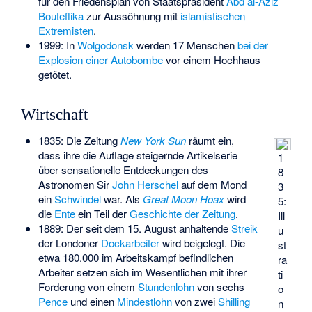
für den Friedensplan von Staatspräsident
Abd al-Aziz
Bouteflika
zur Aussöhnung mit
islamistischen
Extremisten
.
1999: In
Wolgodonsk
werden 17 Menschen
bei der
Explosion einer Autobombe
vor einem Hochhaus
getötet.
Wirtschaft
1835: Die Zeitung
New York Sun
räumt ein,
dass ihre die Auflage steigernde Artikelserie
1
über sensationelle Entdeckungen des
8
Astronomen Sir
John Herschel
auf dem Mond
3
ein
Schwindel
war. Als
Great Moon Hoax
wird
5:
die
Ente
ein Teil der
Geschichte der Zeitung
.
Ill
1889: Der seit dem 15. August anhaltende
Streik
u
der Londoner
Dockarbeiter
wird beigelegt. Die
st
etwa 180.000 im Arbeitskampf befindlichen
ra
Arbeiter setzen sich im Wesentlichen mit ihrer
ti
Forderung von einem
Stundenlohn
von sechs
o
Pence
und einen
Mindestlohn
von zwei
Shilling
n