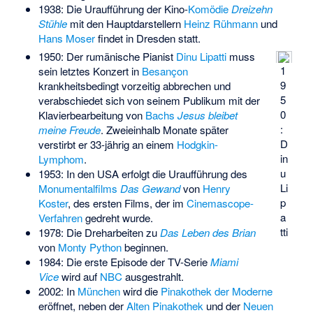
1938: Die Uraufführung der Kino-
Komödie
Dreizehn
Stühle
mit den Hauptdarstellern
Heinz Rühmann
und
Hans Moser
findet in Dresden statt.
1950: Der rumänische Pianist
Dinu Lipatti
muss
1
sein letztes Konzert in
Besançon
9
krankheitsbedingt vorzeitig abbrechen und
5
verabschiedet sich von seinem Publikum mit der
0
Klavierbearbeitung von
Bachs
Jesus bleibet
:
meine Freude
. Zweieinhalb Monate später
D
verstirbt er 33-jährig an einem
Hodgkin-
in
Lymphom
.
u
1953: In den USA erfolgt die Uraufführung des
Li
Monumentalfilms
Das Gewand
von
Henry
p
Koster
, des ersten Films, der im
Cinemascope-
a
Verfahren
gedreht wurde.
tti
1978: Die Dreharbeiten zu
Das Leben des Brian
von
Monty Python
beginnen.
1984: Die erste Episode der TV-Serie
Miami
Vice
wird auf
NBC
ausgestrahlt.
2002: In
München
wird die
Pinakothek der Moderne
eröffnet, neben der
Alten Pinakothek
und der
Neuen