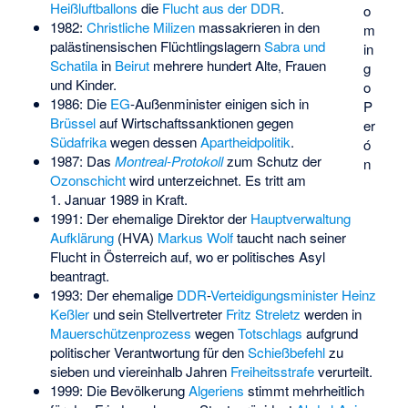
Heißluftballons
die
Flucht aus der DDR
.
o
1982:
Christliche Milizen
massakrieren in den
m
palästinensischen Flüchtlingslagern
Sabra und
in
Schatila
in
Beirut
mehrere hundert Alte, Frauen
g
und Kinder.
o
1986: Die
EG
-Außenminister einigen sich in
P
Brüssel
auf Wirtschaftssanktionen gegen
er
Südafrika
wegen dessen
Apartheidpolitik
.
ó
1987: Das
Montreal-Protokoll
zum Schutz der
n
Ozonschicht
wird unterzeichnet. Es tritt am
1. Januar 1989 in Kraft.
1991: Der ehemalige Direktor der
Hauptverwaltung
Aufklärung
(HVA)
Markus Wolf
taucht nach seiner
Flucht in Österreich auf, wo er politisches Asyl
beantragt.
1993: Der ehemalige
DDR
-
Verteidigungsminister
Heinz
Keßler
und sein Stellvertreter
Fritz Streletz
werden in
Mauerschützenprozess
wegen
Totschlags
aufgrund
politischer Verantwortung für den
Schießbefehl
zu
sieben und viereinhalb Jahren
Freiheitsstrafe
verurteilt.
1999: Die Bevölkerung
Algeriens
stimmt mehrheitlich