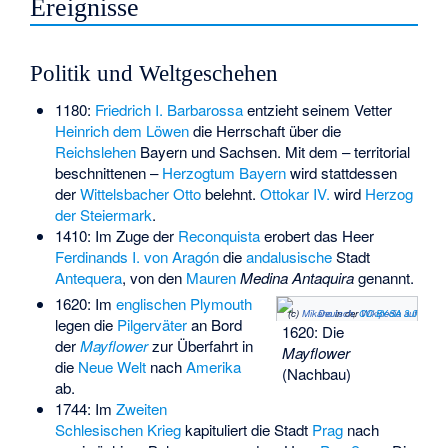
Ereignisse
Politik und Weltgeschehen
1180:
Friedrich I. Barbarossa
entzieht seinem Vetter
Heinrich dem Löwen
die Herrschaft über die
Reichslehen
Bayern und Sachsen. Mit dem – territorial
beschnittenen –
Herzogtum Bayern
wird stattdessen
der
Wittelsbacher
Otto
belehnt.
Ottokar IV.
wird
Herzog
der Steiermark
.
1410: Im Zuge der
Reconquista
erobert das Heer
Ferdinands I. von Aragón
die
andalusische
Stadt
Antequera
, von den
Mauren
Medina Antaquira
genannt.
1620: Im
englischen
Plymouth
(c)
Mikano
Wikipedia auf Deutsch
in der
,
CC BY-SA 3.0
legen die
Pilgerväter
an Bord
1620: Die
der
Mayflower
zur Überfahrt in
Mayflower
die
Neue Welt
nach
Amerika
(Nachbau)
ab.
1744: Im
Zweiten
Schlesischen Krieg
kapituliert die Stadt
Prag
nach