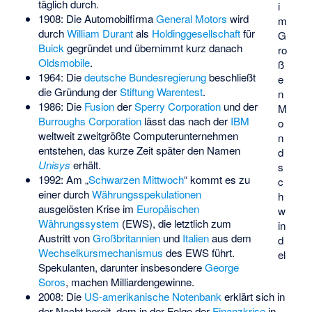
täglich durch.
i
1908: Die Automobilfirma
General Motors
wird
m
durch
William Durant
als
Holdinggesellschaft
für
G
Buick
gegründet und übernimmt kurz danach
ro
Oldsmobile
.
ß
1964: Die
deutsche Bundesregierung
beschließt
e
die Gründung der
Stiftung Warentest
.
n
1986: Die
Fusion
der
Sperry Corporation
und der
M
Burroughs Corporation
lässt das nach der
IBM
o
weltweit zweitgrößte Computerunternehmen
n
entstehen, das kurze Zeit später den Namen
d
Unisys
erhält.
s
1992: Am „
Schwarzen Mittwoch
“ kommt es zu
c
einer durch
Währungsspekulationen
h
ausgelösten Krise im
Europäischen
w
Währungssystem
(EWS), die letztlich zum
in
Austritt von
Großbritannien
und
Italien
aus dem
d
Wechselkursmechanismus
des EWS führt.
el
Spekulanten, darunter insbesondere
George
Soros
, machen Milliardengewinne.
2008: Die
US-amerikanische Notenbank
erklärt sich in
der Nacht bereit, dem in der Folge der
Finanzkrise
in