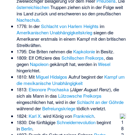
zweiwöchiger Belagerung vor dem Heer
Preußens
. Die
österreichischen
Truppen ziehen sich in der Folge weit
ins Land zurück und erschweren so den preußischen
Nachschub
.
1776: In der
Schlacht von Harlem Heights
im
Amerikanischen Unabhängigkeitskrieg
siegen die
Amerikaner erstmals in einem Kampf mit den britischen
Streitkräften.
1795: Die Briten nehmen die
Kapkolonie
in Besitz.
1809: Elf Offiziere des
Schillschen Freikorps
, das
gegen
Napoleon
gekämpft hat, werden in
Wesel
hingerichtet.
1810: Mit
Miguel Hidalgos
Aufruf beginnt der
Kampf um
die mexikanische Unabhängigkeit
1813:
Eleonore Prochaska
(
Jäger August Renz
), die
sich als Mann in das
Lützowsche Freikorps
eingeschlichen hat, wird in der
Schlacht an der Göhrde
während der
Befreiungskriege
tödlich verletzt.
1824:
Karl X.
wird König von
Frankreich
.
1
1830: Die fünftägige
Schneiderrevolution
beginnt
8
in
Berlin
.
2
1837: Durch die Geburt seines Sohnes
Pedro