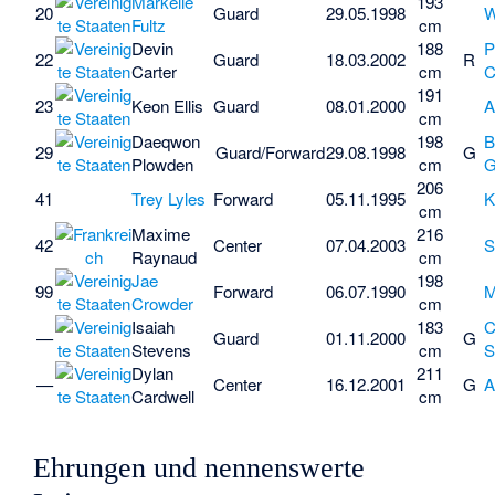
Markelle
193
20
Guard
29.05.1998
W
Fultz
cm
Devin
188
P
22
Guard
18.03.2002
R
Carter
cm
C
191
23
Keon Ellis
Guard
08.01.2000
A
cm
Daeqwon
198
B
29
Guard/Forward
29.08.1998
G
Plowden
cm
G
206
41
Trey Lyles
Forward
05.11.1995
K
cm
Maxime
216
42
Center
07.04.2003
S
Raynaud
cm
Jae
198
99
Forward
06.07.1990
M
Crowder
cm
Isaiah
183
C
—
Guard
01.11.2000
G
Stevens
cm
S
Dylan
211
—
Center
16.12.2001
G
A
Cardwell
cm
Ehrungen und nennenswerte