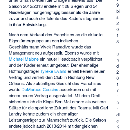
9
Saison 2012/2013 endete mit 28 Siegen und 54
bi
Niederlagen nur geringfügig besser als die Jahre
s
zuvor und auch die Talente des Kaders stagnierten
2
in ihrer Entwicklung.
0
Nach dem Verkauf des Franchises an die aktuelle
1
Eigentümergruppe um den indischen
3
Geschäftsmann Vivek Ranadive wurde das
,
Management neu aufgestellt. Ebenso wurde mit
u
Michael Malone
ein neuer Headcoach verpflichtet
n
und der Kader erneut umgebaut. Der ehemalige
d
Hoffnungsträger
Tyreke Evans
erhielt keinen neuen
2
Vertrag und verließ den Club in Richtung New
0
Orleans. Als zukünftiges Gesicht des Franchises
1
wurde
DeMarcus Cousins
auserkoren und mit
7
einem neuen Vertrag ausgestattet. Mit dem Draft
f
sicherten sich die Kings
Ben McLemore
als weitere
ü
Stütze für die sportliche Zukunft des Teams. Mit
Carl
r
Landry
kehrte zudem ein ehemaliger
di
Leistungsträger zur Mannschaft zurück. Die Saison
e
endete jedoch auch 2013/2014 mit der gleichen
K