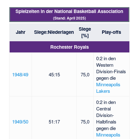
Spielzeiten in der National Basketball Association
(Stand: April 2025)
Siege
Jahr
Siege:Niederlagen
Play-offs
[%]
Rochester Royals
0:2 in den
Western
Division-Finals
1948/49
45:15
75,0
gegen die
Minneapolis
Lakers
0:2 in den
Central
Division-
1949/50
51:17
75,0
Halbfinals
gegen die
Minneapolis