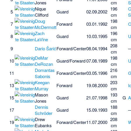
Jones
cm
S
Nique
196
C
5
Guard
02.09.2002
Clifford
cm
S
Doug
198
7
Forward
03.01.1992
C
McDermott
cm
Zach
196
8
Guard
10.03.1995
LaVine
cm
208
9
Dario Šarić
Forward/Center
08.04.1994
cm
DeMar
198
10
Guard/Forward
07.08.1989
DeRozan
cm
Domantas
216
11
Forward/Center
03.05.1996
G
Sabonis
cm
Keegan
203
13
Forward
19.08.2000
I
Murray
cm
Mason
193
15
Guard
21.07.1998
G
A
Jones
cm
Dennis
188
17
Guard
15.09.1993
Schröder
cm
Drew
208
19
Forward/Center
11.07.2000
W
Eubanks
cm