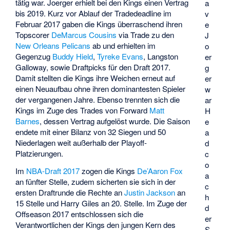
tätig war. Joerger erhielt bei den Kings einen Vertrag
a
bis 2019. Kurz vor Ablauf der Tradedeadline im
v
Februar 2017 gaben die Kings überraschend ihren
e
Topscorer
DeMarcus Cousins
via Trade zu den
J
New Orleans Pelicans
ab und erhielten im
o
Gegenzug
Buddy Hield
,
Tyreke Evans
, Langston
er
Galloway, sowie Draftpicks für den Draft 2017.
g
Damit stellten die Kings ihre Weichen erneut auf
er
einen Neuaufbau ohne ihren dominantesten Spieler
w
der vergangenen Jahre. Ebenso trennten sich die
ar
Kings im Zuge des Trades von Forward
Matt
H
Barnes
, dessen Vertrag aufgelöst wurde. Die Saison
e
endete mit einer Bilanz von 32 Siegen und 50
a
Niederlagen weit außerhalb der Playoff-
d
Platzierungen.
c
o
Im
NBA-Draft 2017
zogen die Kings
De’Aaron Fox
a
an fünfter Stelle, zudem sicherten sie sich in der
c
ersten Draftrunde die Rechte an
Justin Jackson
an
h
15 Stelle und Harry Giles an 20. Stelle. Im Zuge der
d
Offseason 2017 entschlossen sich die
er
Verantwortlichen der Kings den jungen Kern des
S