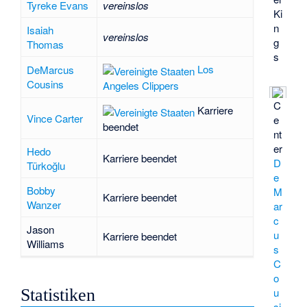
Tyreke Evans
vereinslos
Ki
n
Isaiah
vereinslos
g
Thomas
s
Los
DeMarcus
Cousins
Angeles Clippers
C
Karriere
Vince Carter
e
beendet
nt
er
Hedo
Karriere beendet
D
Türkoğlu
e
Bobby
M
Karriere beendet
Wanzer
ar
c
Jason
u
Karriere beendet
Williams
s
C
o
Statistiken
u
si