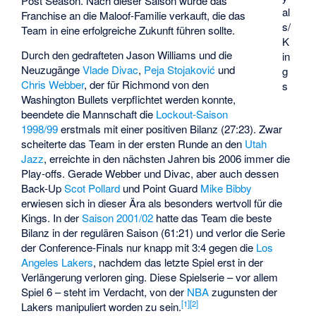
Post Season. Nach dieser Saison wurde das
al
Franchise an die Maloof-Familie verkauft, die das
s/
Team in eine erfolgreiche Zukunft führen sollte.
K
Durch den gedrafteten
Jason Williams
und die
in
Neuzugänge
Vlade Divac
,
Peja Stojaković
und
g
Chris Webber
, der für Richmond von den
s
Washington Bullets verpflichtet werden konnte,
beendete die Mannschaft die
Lockout-Saison
1998/99
erstmals mit einer positiven Bilanz (27:23). Zwar
scheiterte das Team in der ersten Runde an den
Utah
Jazz
, erreichte in den nächsten Jahren bis 2006 immer die
Play-offs. Gerade Webber und Divac, aber auch dessen
Back-Up
Scot Pollard
und Point Guard
Mike Bibby
erwiesen sich in dieser Ära als besonders wertvoll für die
Kings. In der
Saison 2001/02
hatte das Team die beste
Bilanz in der regulären Saison (61:21) und verlor die Serie
der Conference-Finals nur knapp mit 3:4 gegen die
Los
Angeles Lakers
, nachdem das letzte Spiel erst in der
Verlängerung verloren ging. Diese Spielserie – vor allem
Spiel 6 – steht im Verdacht, von der
NBA
zugunsten der
[
1
]
[
2
]
Lakers manipuliert worden zu sein.