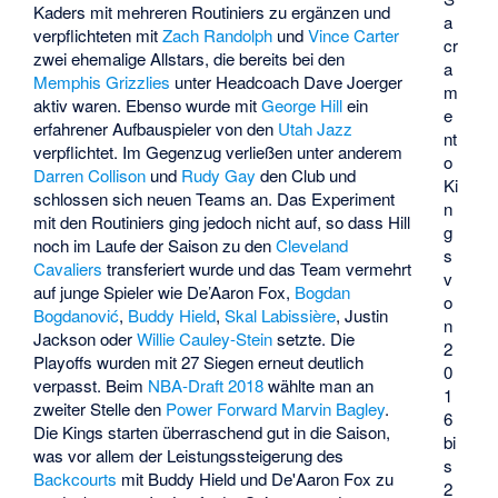
Kaders mit mehreren Routiniers zu ergänzen und
a
verpflichteten mit
Zach Randolph
und
Vince Carter
cr
zwei ehemalige Allstars, die bereits bei den
a
Memphis Grizzlies
unter Headcoach Dave Joerger
m
aktiv waren. Ebenso wurde mit
George Hill
ein
e
erfahrener Aufbauspieler von den
Utah Jazz
nt
verpflichtet. Im Gegenzug verließen unter anderem
o
Darren Collison
und
Rudy Gay
den Club und
Ki
schlossen sich neuen Teams an. Das Experiment
n
mit den Routiniers ging jedoch nicht auf, so dass Hill
g
noch im Laufe der Saison zu den
Cleveland
s
Cavaliers
transferiert wurde und das Team vermehrt
v
auf junge Spieler wie De’Aaron Fox,
Bogdan
o
Bogdanović
,
Buddy Hield
,
Skal Labissière
, Justin
n
Jackson oder
Willie Cauley-Stein
setzte. Die
2
Playoffs wurden mit 27 Siegen erneut deutlich
0
verpasst. Beim
NBA-Draft 2018
wählte man an
1
zweiter Stelle den
Power Forward
Marvin Bagley
.
6
Die Kings starten überraschend gut in die Saison,
bi
was vor allem der Leistungssteigerung des
s
Backcourts
mit Buddy Hield und
De'Aaron Fox
zu
2