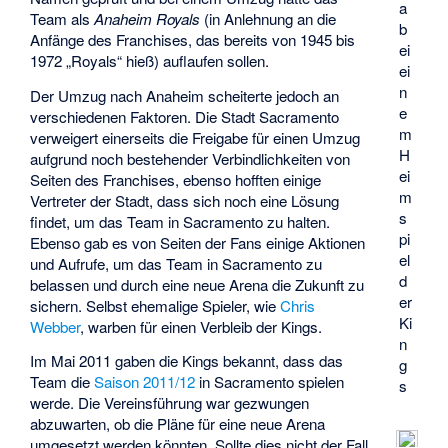
a
Team als
Anaheim Royals
(in Anlehnung an die
b
Anfänge des Franchises, das bereits von 1945 bis
ei
1972 „Royals“ hieß) auflaufen sollen.
ei
n
Der Umzug nach Anaheim scheiterte jedoch an
e
verschiedenen Faktoren. Die Stadt Sacramento
m
verweigert einerseits die Freigabe für einen Umzug
H
aufgrund noch bestehender Verbindlichkeiten von
ei
Seiten des Franchises, ebenso hofften einige
m
Vertreter der Stadt, dass sich noch eine Lösung
s
findet, um das Team in Sacramento zu halten.
pi
Ebenso gab es von Seiten der Fans einige Aktionen
el
und Aufrufe, um das Team in Sacramento zu
d
belassen und durch eine neue Arena die Zukunft zu
er
sichern. Selbst ehemalige Spieler, wie
Chris
Ki
Webber
, warben für einen Verbleib der Kings.
n
Im Mai 2011 gaben die Kings bekannt, dass das
g
Team die
Saison 2011/12
in Sacramento spielen
s
werde. Die Vereinsführung war gezwungen
abzuwarten, ob die Pläne für eine neue Arena
umgesetzt werden könnten. Sollte dies nicht der Fall