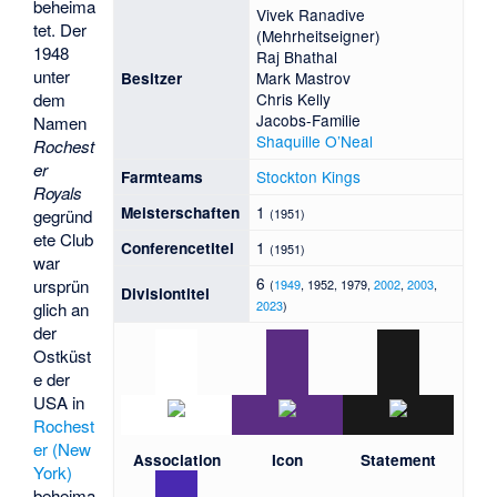
beheima
Vivek Ranadive
tet. Der
(Mehrheitseigner)
1948
Raj Bhathal
unter
Mark Mastrov
Besitzer
Chris Kelly
dem
Jacobs-Familie
Namen
Shaquille O’Neal
Rochest
er
Stockton Kings
Farmteams
Royals
1
Meisterschaften
(1951)
gegründ
ete Club
1
Conferencetitel
(1951)
war
6
ursprün
(
1949
, 1952, 1979,
2002
,
2003
,
Divisiontitel
2023
)
glich an
der
Ostküst
e der
USA in
Rochest
er (New
Association
Icon
Statement
York)
beheima