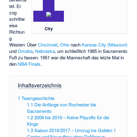
tet. Er
zog
schrittw
eise
City
Richtun
g
Westen: Über
Cincinnati
,
Ohio
nach
Kansas City (Missouri)
und
Omaha
,
Nebraska
, um schließlich 1985 in Sacramento
Fuß zu fassen. 1951 war die Mannschaft das letzte Mal in
den
NBA Finals
.
Inhaltsverzeichnis
1
Teamgeschichte
1.1
Die Anfänge von Rochester bis
Sacramento
1.2
2006 bis 2016 – Keine Playoffs für die
Kings
1.3
Saison 2016/2017 – Umzug ins Golden 1
Center und Neuaufbau ohne DeMarcus