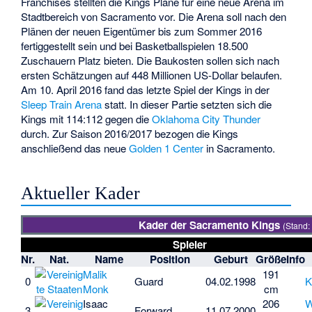
Franchises stellten die Kings Pläne für eine neue Arena im
Stadtbereich von Sacramento vor. Die Arena soll nach den
Plänen der neuen Eigentümer bis zum Sommer 2016
fertiggestellt sein und bei Basketballspielen 18.500
Zuschauern Platz bieten. Die Baukosten sollen sich nach
ersten Schätzungen auf 448 Millionen US-Dollar belaufen.
Am 10. April 2016 fand das letzte Spiel der Kings in der
Sleep Train Arena
statt. In dieser Partie setzten sich die
Kings mit 114:112 gegen die
Oklahoma City Thunder
durch. Zur Saison 2016/2017 bezogen die Kings
anschließend das neue
Golden 1 Center
in Sacramento.
Aktueller Kader
Kader der Sacramento Kings
(Stand:
Spieler
Nr.
Nat.
Name
Position
Geburt
Größe
Info
Malik
191
0
Guard
04.02.1998
K
Monk
cm
Isaac
206
W
3
Forward
11.07.2000