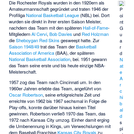
Die Rochester Royals wurden in den 1920ern als
Amateurmannschaft gegründet und traten 1946 der
P
Profiliga
National Basketball League
(NBL) bei. Dort
oi
wurden sie direkt in ihrer ersten Saison Meister,
nt
nachdem das Team mit den späteren
Hall-of-Fame
-
G
Mitgliedern
Al Cervi
,
Bob Davies
und
Red Holzman
u
die
Sheboygan Red Skins
gesweept hatte. Zur
a
Saison 1948/49
trat das Team der
Basketball
r
Association of America
(BAA), der späteren
d
National Basketball Association
, bei. 1951 gewann
N
das Team seine erste und bis heute einzige NBA-
at
Meisterschaft.
e
A
1957 zog das Team nach Cincinnati um. In den
r
1960er Jahren erlebte das Team, angeführt von
c
Oscar Robertson
, seine erfolgreichste Zeit und
hi
erreichte von 1962 bis 1967 sechsmal in Folge die
b
Play-offs, konnte darüber hinaus keinen Titel
al
gewinnen. Robertson verließ 1970 das Team, das
d
1972 nach Kansas City umzog. Einher damit erging
s
die Umbenennung in Kings, um Verwechslungen mit
pi
dem Baseball-Franchise
Kansas City Royals
zu