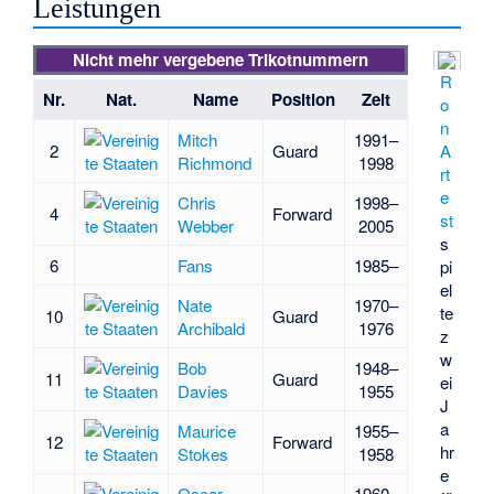
Leistungen
Nicht mehr vergebene Trikotnummern
R
Nr.
Nat.
Name
Position
Zeit
o
n
Mitch
1991–
2
Guard
A
Richmond
1998
rt
e
Chris
1998–
4
Forward
st
Webber
2005
s
6
Fans
1985–
pi
el
Nate
1970–
te
10
Guard
Archibald
1976
z
w
Bob
1948–
11
Guard
ei
Davies
1955
J
a
Maurice
1955–
12
Forward
hr
Stokes
1958
e
Oscar
1960–