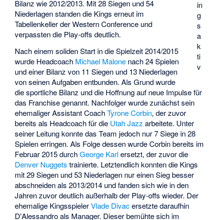
Bilanz wie 2012/2013. Mit 28 Siegen und 54
in
Niederlagen standen die Kings erneut im
g
Tabellenkeller der Western Conference und
s
verpassten die Play-offs deutlich.
a
k
Nach einem soliden Start in die Spielzeit 2014/2015
ti
wurde Headcoach
Michael Malone
nach 24 Spielen
v
und einer Bilanz von 11 Siegen und 13 Niederlagen
von seinen Aufgaben entbunden. Als Grund wurde
die sportliche Bilanz und die Hoffnung auf neue Impulse für
das Franchise genannt. Nachfolger wurde zunächst sein
ehemaliger Assistant Coach
Tyrone Corbin
, der zuvor
bereits als Headcoach für die
Utah Jazz
arbeitete. Unter
seiner Leitung konnte das Team jedoch nur 7 Siege in 28
Spielen erringen. Als Folge dessen wurde Corbin bereits im
Februar 2015 durch
George Karl
ersetzt, der zuvor die
Denver Nuggets
trainierte. Letztendlich konnten die Kings
mit 29 Siegen und 53 Niederlagen nur einen Sieg besser
abschneiden als 2013/2014 und fanden sich wie in den
Jahren zuvor deutlich außerhalb der Play-offs wieder. Der
ehemalige Kingsspieler
Vlade Divac
ersetzte daraufhin
D'Alessandro als Manager. Dieser bemühte sich im