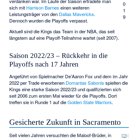
verdanken war. Im Laufe der Saison ertradete man
0
sich mit
Harrison Barnes
einen weiteren
1
Leistungsträger von den
Dallas Mavericks
.
9
Dennoch wurden die Playoffs verpasst.
Aktuell sind die Kings das Team in der NBA, das seit
längstem auf eine Playoff-Teilnahme wartet (seit 2007).
Saison 2022/23 – Rückkehr in die
Playoffs nach 17 Jahren
Angeführt von Spielmacher
De'Aaron Fox
und dem im Jahr
2022 per Trade erworbenen
Domantas Sabonis
spielten die
Kings eine starke Saison 2022/23 und qualifizierten sich
seit 2006 zum ersten Mal wieder für die Playoffs. Dort
treffen sie in Runde 1 auf die
Golden State Warriors
.
Gesicherte Zukunft in Sacramento
Seit vielen Jahren versuchten die Maloof-Brüder, in