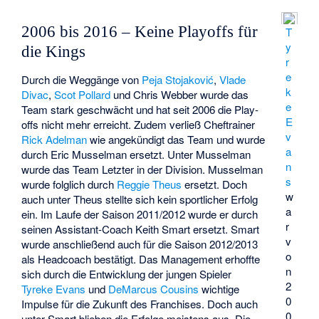
2006 bis 2016 – Keine Playoffs für
T
y
die Kings
r
e
Durch die Weggänge von
Peja Stojaković
,
Vlade
k
Divac
,
Scot Pollard
und Chris Webber wurde das
e
Team stark geschwächt und hat seit 2006 die Play-
E
offs nicht mehr erreicht. Zudem verließ Cheftrainer
v
Rick Adelman
wie angekündigt das Team und wurde
a
durch
Eric Musselman
ersetzt. Unter Musselman
n
wurde das Team Letzter in der Division. Musselman
s
wurde folglich durch
Reggie Theus
ersetzt. Doch
w
auch unter Theus stellte sich kein sportlicher Erfolg
a
ein. Im Laufe der Saison 2011/2012 wurde er durch
r
seinen Assistant-Coach Keith Smart ersetzt. Smart
v
wurde anschließend auch für die Saison 2012/2013
o
als Headcoach bestätigt. Das Management erhoffte
n
sich durch die Entwicklung der jungen Spieler
2
Tyreke Evans
und
DeMarcus Cousins
wichtige
0
Impulse für die Zukunft des Franchises. Doch auch
0
unter Smart blieben die Erfolge meistens aus. Die