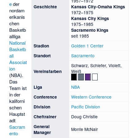
1957–1972
e
der
Geschichte
Kansas City-Omaha Kings
nordam
1972–1975
erikanis
Kansas City Kings
chen
1975–1985
Basketb
Sacramento Kings
seit 1985
allliga
National
Golden 1 Center
Stadion
Basketb
Sacramento
all
Standort
Associat
Schwarz, Schiefer, Violett,
ion
Weiß
Vereinsfarben
(NBA).
Das
NBA
Liga
Team ist
in der
Western Conference
Conference
kaliforni
Pacific Division
Division
schen
Hauptst
Doug Christie
Cheftrainer
adt
General
Sacram
Monte McNair
Manager
ento