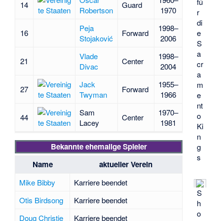
fü
14
Guard
Robertson
1970
r
di
Peja
1998–
16
Forward
e
Stojaković
2006
S
a
Vlade
1998–
21
Center
cr
Divac
2004
a
Jack
1955–
m
27
Forward
Twyman
1966
e
nt
Sam
1970–
o
44
Center
Lacey
1981
Ki
n
Bekannte ehemalige Spieler
g
s
Name
aktueller Verein
Mike Bibby
Karriere beendet
S
Otis Birdsong
Karriere beendet
h
o
Doug Christie
Karriere beendet