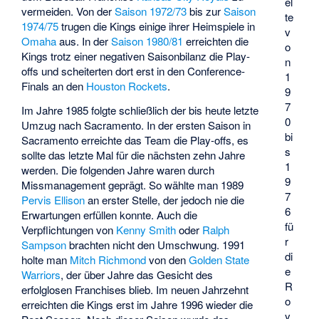
el
vermeiden. Von der
Saison 1972/73
bis zur
Saison
te
1974/75
trugen die Kings einige ihrer Heimspiele in
v
Omaha
aus. In der
Saison 1980/81
erreichten die
o
Kings trotz einer negativen Saisonbilanz die Play-
n
offs und scheiterten dort erst in den Conference-
1
Finals an den
Houston Rockets
.
9
7
Im Jahre 1985 folgte schließlich der bis heute letzte
0
Umzug nach Sacramento. In der ersten Saison in
bi
Sacramento erreichte das Team die Play-offs, es
s
sollte das letzte Mal für die nächsten zehn Jahre
1
werden. Die folgenden Jahre waren durch
9
Missmanagement geprägt. So wählte man 1989
7
Pervis Ellison
an erster Stelle, der jedoch nie die
6
Erwartungen erfüllen konnte. Auch die
fü
Verpflichtungen von
Kenny Smith
oder
Ralph
r
Sampson
brachten nicht den Umschwung. 1991
di
holte man
Mitch Richmond
von den
Golden State
e
Warriors
, der über Jahre das Gesicht des
R
erfolglosen Franchises blieb. Im neuen Jahrzehnt
o
erreichten die Kings erst im Jahre 1996 wieder die
y