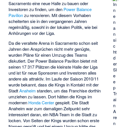
Sacramento eine neue Halle zu bauen oder
In
Investoren zu finden, um den
Power Balance
n
Pavilion
zu renovieren. Mit diesem Vorhaben
e
scheiterten sie in den vergangenen Jahren
n
regelmäßig, sowohl in der lokalen Politik, wie bei
a
Anhörungen vor der Liga.
n
si
Da die veraltete Arena in Sacramento schon seit
c
Jahren den Ansprüchen nicht mehr genügte,
ht
wurden Pläne für einen Umzug des Teams
d
diskutiert. Der Power Balance Pavillon bietet mit
er
seinen 17 317 Plätzen die kleinste Halle der Liga
Sl
und ist für neue Sponsoren und Investoren alles
e
andere als attraktiv. Im Laufe der Saison 2010/11
e
wurde bekannt, dass die Kings in Kontakt mit der
p
Stadt
Anaheim
standen, um das Franchise dorthin
Tr
umziehen zu lassen. Dort hätten die Kings im
ai
modernen
Honda Center
gespielt. Die Stadt
n
Anaheim war zum damaligen Zeitpunkt sehr
A
interessiert daran, ein NBA-Team in die Stadt zu
re
locken. Von Seiten der Kings wurden schon erste
n
Namen geprüft und bei einem Umzug hätte das