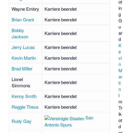
ot
in
Wayne Embry
Karriere beendet
g
Brian Grant
Karriere beendet
G
u
Bobby
ar
Karriere beendet
Jackson
d
K
Jerry Lucas
Karriere beendet
e
vi
Kevin Martin
Karriere beendet
n
Brad Miller
Karriere beendet
M
ar
Lionel
Karriere beendet
ti
Simmons
n
i
Kenny Smith
Karriere beendet
m
Reggie Theus
Karriere beendet
Tr
ik
San
ot
Rudy Gay
Antonio Spurs
d
er