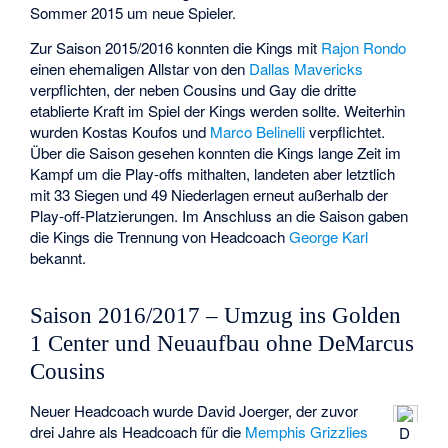
Sommer 2015 um neue Spieler.
Zur Saison 2015/2016 konnten die Kings mit
Rajon Rondo
einen ehemaligen Allstar von den
Dallas Mavericks
verpflichten, der neben Cousins und Gay die dritte
etablierte Kraft im Spiel der Kings werden sollte. Weiterhin
wurden
Kostas Koufos
und
Marco Belinelli
verpflichtet.
Über die Saison gesehen konnten die Kings lange Zeit im
Kampf um die Play-offs mithalten, landeten aber letztlich
mit 33 Siegen und 49 Niederlagen erneut außerhalb der
Play-off-Platzierungen. Im Anschluss an die Saison gaben
die Kings die Trennung von Headcoach
George Karl
bekannt.
Saison 2016/2017 – Umzug ins Golden
1 Center und Neuaufbau ohne DeMarcus
Cousins
Neuer Headcoach wurde
David Joerger
, der zuvor
drei Jahre als Headcoach für die
Memphis Grizzlies
D