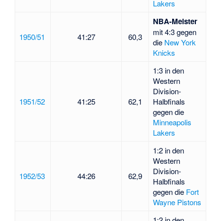
Lakers
NBA-Meister
mit 4:3 gegen
1950/51
41:27
60,3
die
New York
Knicks
1:3 in den
Western
Division-
1951/52
41:25
62,1
Halbfinals
gegen die
Minneapolis
Lakers
1:2 in den
Western
Division-
1952/53
44:26
62,9
Halbfinals
gegen die
Fort
Wayne Pistons
1:2 in den