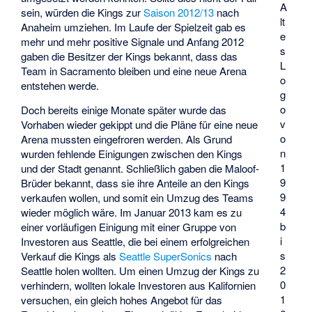
A
sein, würden die Kings zur
Saison 2012/13
nach
lt
Anaheim umziehen. Im Laufe der Spielzeit gab es
e
mehr und mehr positive Signale und Anfang 2012
s
gaben die Besitzer der Kings bekannt, dass das
L
Team in Sacramento bleiben und eine neue Arena
o
entstehen werde.
g
o
Doch bereits einige Monate später wurde das
v
Vorhaben wieder gekippt und die Pläne für eine neue
o
Arena mussten eingefroren werden. Als Grund
n
wurden fehlende Einigungen zwischen den Kings
1
und der Stadt genannt. Schließlich gaben die Maloof-
9
Brüder bekannt, dass sie ihre Anteile an den Kings
9
verkaufen wollen, und somit ein Umzug des Teams
4
wieder möglich wäre. Im Januar 2013 kam es zu
b
einer vorläufigen Einigung mit einer Gruppe von
i
Investoren aus Seattle, die bei einem erfolgreichen
s
Verkauf die Kings als
Seattle SuperSonics
nach
2
Seattle holen wollten. Um einen Umzug der Kings zu
0
verhindern, wollten lokale Investoren aus Kalifornien
1
versuchen, ein gleich hohes Angebot für das