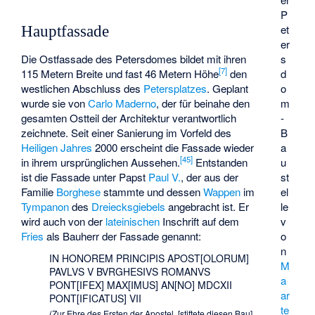
P
et
Hauptfassade
er
s
Die Ostfassade des Petersdomes bildet mit ihren
[
7
]
d
115 Metern Breite und fast 46 Metern Höhe
den
o
westlichen Abschluss des
Petersplatzes
. Geplant
m
wurde sie von
Carlo Maderno
, der für beinahe den
-
gesamten Ostteil der Architektur verantwortlich
B
zeichnete. Seit einer Sanierung im Vorfeld des
a
Heiligen Jahres
2000 erscheint die Fassade wieder
[
45
]
u
in ihrem ursprünglichen Aussehen.
Entstanden
st
ist die Fassade unter Papst
Paul V.
, der aus der
el
Familie
Borghese
stammte und dessen
Wappen
im
le
Tympanon
des
Dreiecksgiebels
angebracht ist. Er
v
wird auch von der
lateinischen
Inschrift auf dem
o
Fries
als Bauherr der Fassade genannt:
n
IN HONOREM PRINCIPIS APOST[OLORUM]
M
PAVLVS V BVRGHESIVS ROMANVS
a
PONT[IFEX] MAX[IMUS] AN[NO] MDCXII
ar
PONT[IFICATUS] VII
te
(Zur Ehre des Ersten der Apostel, [stiftete diesen Bau]