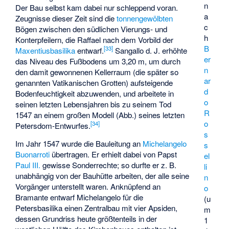
n
Der Bau selbst kam dabei nur schleppend voran.
a
Zeugnisse dieser Zeit sind die
tonnengewölbten
c
Bögen zwischen den südlichen Vierungs- und
h
Konterpfeilern, die Raffael nach dem Vorbild der
B
[
33
]
Maxentiusbasilika
entwarf.
Sangallo d. J. erhöhte
er
das Niveau des Fußbodens um 3,20 m, um durch
n
den damit gewonnenen Kellerraum (die später so
ar
genannten Vatikanischen Grotten) aufsteigende
d
Bodenfeuchtigkeit abzuwenden, und arbeitete in
o
seinen letzten Lebensjahren bis zu seinem Tod
R
1547 an einem großen Modell (
Abb.
) seines letzten
o
[
34
]
Petersdom-Entwurfes.
s
Im Jahr 1547 wurde die Bauleitung an
Michelangelo
s
Buonarroti
übertragen. Er erhielt dabei von Papst
el
Paul III.
gewisse Sonderrechte; so durfte er z. B.
li
unabhängig von der Bauhütte arbeiten, der alle seine
n
Vorgänger unterstellt waren. Anknüpfend an
o
Bramante entwarf Michelangelo für die
(u
Petersbasilika einen Zentralbau mit vier Apsiden,
m
dessen Grundriss heute größtenteils in der
1