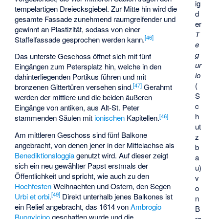
ig
tempelartigen Dreiecksgiebel. Zur Mitte hin wird die
d
gesamte Fassade zunehmend raumgreifender und
er
gewinnt an Plastizität, sodass von einer
T
[
46
]
Staffelfassade gesprochen werden kann.
e
g
Das unterste Geschoss öffnet sich mit fünf
ur
Eingängen zum Petersplatz hin, welche in den
io
dahinterliegenden Portikus führen und mit
(
[
47
]
bronzenen Gittertüren versehen sind.
Gerahmt
S
werden der mittlere und die beiden äußeren
c
Eingänge von antiken, aus Alt-St. Peter
h
[
46
]
stammenden Säulen mit
ionischen
Kapitellen.
ut
Am mittleren Geschoss sind fünf Balkone
z
angebracht, von denen jener in der Mittelachse als
b
Benediktionsloggia
genutzt wird. Auf dieser zeigt
a
sich ein neu gewählter Papst erstmals der
u)
Öffentlichkeit und spricht, wie auch zu den
v
Hochfesten
Weihnachten und Ostern, den Segen
o
[
49
]
Urbi et orbi
.
Direkt unterhalb jenes Balkones ist
n
ein Relief angebracht, das 1614 von
Ambrogio
B
Buonvicino
geschaffen wurde und die
ra