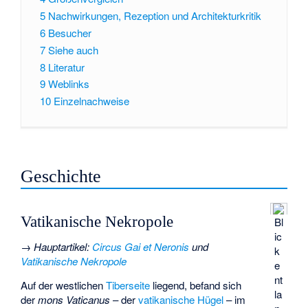
5
Nachwirkungen, Rezeption und Architekturkritik
6
Besucher
7
Siehe auch
8
Literatur
9
Weblinks
10
Einzelnachweise
Geschichte
Vatikanische Nekropole
Bl
ic
→
Hauptartikel
:
Circus Gai et Neronis
und
k
Vatikanische Nekropole
e
nt
Auf der westlichen
Tiberseite
liegend, befand sich
la
der
mons Vaticanus
– der
vatikanische Hügel
– im