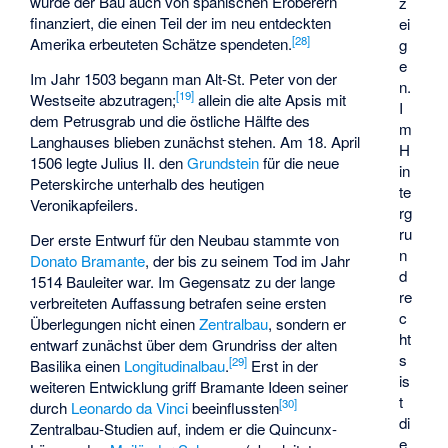
wurde der Bau auch von spanischen Eroberern
z
finanziert, die einen Teil der im neu entdeckten
ei
[
28
]
Amerika erbeuteten Schätze spendeten.
g
e
Im Jahr 1503 begann man Alt-St. Peter von der
n.
[
19
]
Westseite abzutragen;
allein die alte Apsis mit
I
dem Petrusgrab und die östliche Hälfte des
m
Langhauses blieben zunächst stehen. Am 18. April
H
1506 legte Julius II. den
Grundstein
für die neue
in
Peterskirche unterhalb des heutigen
te
Veronikapfeilers.
rg
ru
Der erste Entwurf für den Neubau stammte von
n
Donato Bramante
, der bis zu seinem Tod im Jahr
d
1514 Bauleiter war. Im Gegensatz zu der lange
re
verbreiteten Auffassung betrafen seine ersten
c
Überlegungen nicht einen
Zentralbau
, sondern er
ht
entwarf zunächst über dem Grundriss der alten
s
[
29
]
Basilika einen
Longitudinalbau
.
Erst in der
is
weiteren Entwicklung griff Bramante Ideen seiner
t
[
30
]
durch
Leonardo da Vinci
beeinflussten
di
Zentralbau-Studien auf, indem er die
Quincunx
-
e