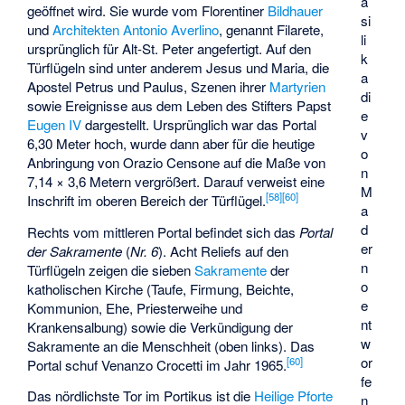
a
geöffnet wird. Sie wurde vom Florentiner
Bildhauer
si
und
Architekten
Antonio Averlino
, genannt Filarete,
li
ursprünglich für Alt-St. Peter angefertigt. Auf den
k
Türflügeln sind unter anderem Jesus und Maria, die
a
Apostel Petrus und Paulus, Szenen ihrer
Martyrien
di
sowie Ereignisse aus dem Leben des Stifters Papst
e
Eugen IV
dargestellt. Ursprünglich war das Portal
v
6,30 Meter hoch, wurde dann aber für die heutige
o
Anbringung von
Orazio Censone
auf die Maße von
n
7,14 × 3,6 Metern vergrößert. Darauf verweist eine
M
[
58
]
[
60
]
Inschrift im oberen Bereich der Türflügel.
a
d
Rechts vom mittleren Portal befindet sich das
Portal
er
der Sakramente
(
Nr. 6
). Acht Reliefs auf den
n
Türflügeln zeigen die sieben
Sakramente
der
o
katholischen Kirche (Taufe, Firmung, Beichte,
e
Kommunion, Ehe, Priesterweihe und
nt
Krankensalbung) sowie die Verkündigung der
w
Sakramente an die Menschheit (oben links). Das
or
[
60
]
Portal schuf
Venanzo Crocetti
im Jahr 1965.
fe
Das nördlichste Tor im Portikus ist die
Heilige Pforte
n