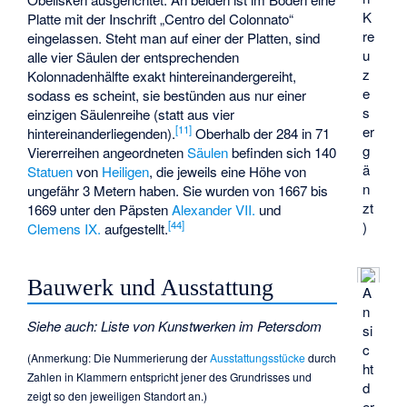
K
Platte mit der Inschrift „Centro del Colonnato“
re
eingelassen. Steht man auf einer der Platten, sind
u
alle vier Säulen der entsprechenden
z
Kolonnadenhälfte exakt hintereinandergereiht,
e
sodass es scheint, sie bestünden aus nur einer
s
einzigen Säulenreihe (statt aus vier
[
11
]
er
hintereinanderliegenden).
Oberhalb der 284 in 71
g
Viererreihen angeordneten
Säulen
befinden sich 140
ä
Statuen
von
Heiligen
, die jeweils eine Höhe von
n
ungefähr 3 Metern haben. Sie wurden von 1667 bis
zt
1669 unter den Päpsten
Alexander VII.
und
[
44
]
)
Clemens IX.
aufgestellt.
Bauwerk und Ausstattung
A
n
Siehe auch
:
Liste von Kunstwerken im Petersdom
si
c
(Anmerkung: Die Nummerierung der
Ausstattungsstücke
durch
ht
Zahlen in Klammern entspricht jener des Grundrisses und
d
zeigt so den jeweiligen Standort an.)
er