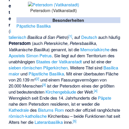
e
Petersdom (Vatikanstadt)
t
e
Besonderheiten
r
Päpstliche Basilika
(
i
[
1
]
talienisch
Basilica di San Pietro
)
, auf
Deutsch
auch häufig
Petersdom
(auch
Peterskirche
,
Petersbasilika
,
Vatikanische Basilika
) genannt, ist die
Memorialkirche
des
Apostels
Simon Petrus
. Sie liegt auf dem Territorium des
unabhängigen
Staates der Vatikanstadt
und ist eine der
sieben römischen Pilgerkirchen
. Weitere Titel sind
Basilica
maior
und
Päpstliche Basilika
. Mit einer überbauten Fläche
[
2
]
von 20.139 m²
und einem Fassungsvermögen von
[
3
]
20.000 Menschen
ist der Petersdom eines der größten
[
4
]
und bedeutendsten
Kirchengebäude
der Welt.
Wenngleich seit Ende des 14. Jahrhunderts die
Päpste
nahe dem Petersdom residieren, ist er weder die
Kathedrale
des
Bistums Rom
noch der offiziell ranghöchste
römisch-katholische
Kirchenbau – beide Funktionen hat seit
[
5
]
Alters her die
Lateranbasilika
inne.