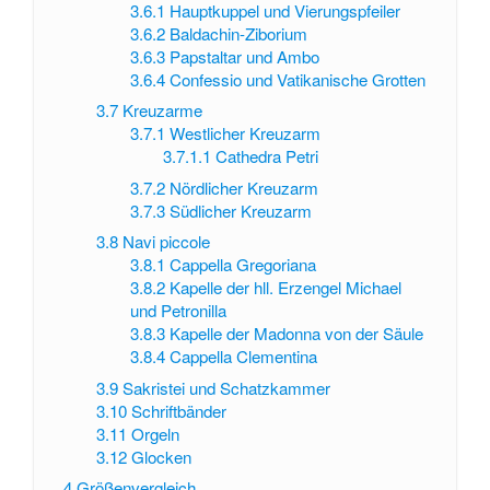
3.6.1
Hauptkuppel und Vierungspfeiler
3.6.2
Baldachin-Ziborium
3.6.3
Papstaltar und Ambo
3.6.4
Confessio und Vatikanische Grotten
3.7
Kreuzarme
3.7.1
Westlicher Kreuzarm
3.7.1.1
Cathedra Petri
3.7.2
Nördlicher Kreuzarm
3.7.3
Südlicher Kreuzarm
3.8
Navi piccole
3.8.1
Cappella Gregoriana
3.8.2
Kapelle der hll. Erzengel Michael
und Petronilla
3.8.3
Kapelle der Madonna von der Säule
3.8.4
Cappella Clementina
3.9
Sakristei und Schatzkammer
3.10
Schriftbänder
3.11
Orgeln
3.12
Glocken
4
Größenvergleich