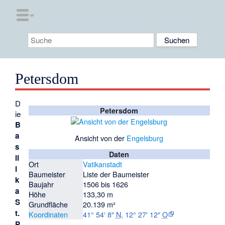
Petersdom
D
Petersdom
ie
B
a
Ansicht von der
Engelsburg
s
Daten
il
Ort
Vatikanstadt
i
Baumeister
Liste der Baumeister
k
Baujahr
1506 bis 1626
a
Höhe
133,30 m
S
Grundfläche
20.139 m²
t.
Koordinaten
41° 54′ 8″
N
,
12° 27′ 12″
O
P