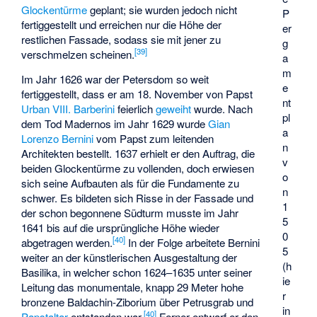
Glockentürme
geplant; sie wurden jedoch nicht
P
fertiggestellt und erreichen nur die Höhe der
er
restlichen Fassade, sodass sie mit jener zu
g
[
39
]
verschmelzen scheinen.
a
m
Im Jahr 1626 war der Petersdom so weit
e
fertiggestellt, dass er am 18. November von Papst
nt
Urban VIII. Barberini
feierlich
geweiht
wurde. Nach
pl
dem Tod Madernos im Jahr 1629 wurde
Gian
a
Lorenzo Bernini
vom Papst zum leitenden
n
Architekten bestellt. 1637 erhielt er den Auftrag, die
v
beiden Glockentürme zu vollenden, doch erwiesen
o
sich seine Aufbauten als für die Fundamente zu
n
schwer. Es bildeten sich Risse in der Fassade und
1
der schon begonnene Südturm musste im Jahr
5
1641 bis auf die ursprüngliche Höhe wieder
0
[
40
]
abgetragen werden.
In der Folge arbeitete Bernini
5
weiter an der künstlerischen Ausgestaltung der
(h
Basilika, in welcher schon 1624–1635 unter seiner
ie
Leitung das monumentale, knapp 29 Meter hohe
r
bronzene Baldachin-Ziborium über Petrusgrab und
in
[
40
]
Papstaltar
entstanden war.
Ferner entwarf er den