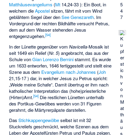
Matthäusevangeliums
(
Mt
14,24-33 ): Ein Boot, in
5
welchem die
Apostel
sitzen, fährt mit vom Wind
4
geblähtem Segel über den
See Genezareth
. Im
7
Vordergrund der rechten Bildhälfte versucht Petrus,
dem auf dem Wasser stehenden Jesus
[
54
]
entgegenzugehen.
K
u
In der Lünette gegenüber vom
Navicella
-Mosaik ist
pf
seit 1649 ein Relief (
Nr. 5
) angebracht, das aus der
er
Schule von
Gian Lorenzo Bernini
stammt. Es wurde
st
um 1633 entworfen, 1646 fertiggestellt und stellt eine
ic
Szene aus dem
Evangelium nach Johannes
(
Joh
h
21,15-17 ) dar, in welcher Jesus zu Petrus spricht:
v
„Weide meine Schafe“. Damit übertrug er ihm nach
o
katholischer Interpretation das (hohe)priesterliche
n
[
54
]
(Hirten)Amt.
Die restlichen Lünetten unterhalb
M
des Portikus-Gewölbes werden von 31 Figuren
at
gerahmt, die Märtyrerpäpste darstellen.
th
Das
Stichkappengewölbe
selbst ist mit 32
ä
Stuckreliefs geschmückt, welche Szenen aus dem
u
Leben der Apostelfürsten Petrus und Paulus zeigen.
s