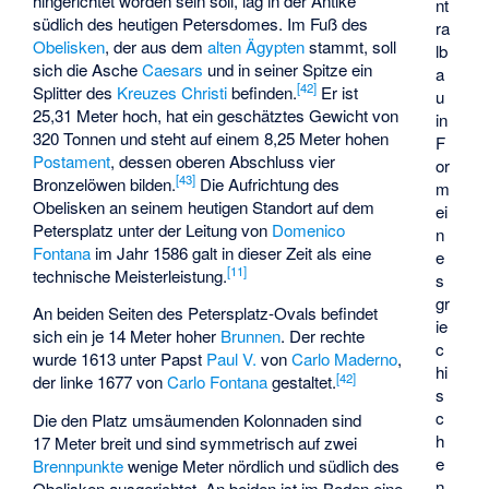
hingerichtet worden sein soll, lag in der Antike
nt
südlich des heutigen Petersdomes. Im Fuß des
ra
Obelisken
, der aus dem
alten Ägypten
stammt, soll
lb
sich die Asche
Caesars
und in seiner Spitze ein
a
[
42
]
Splitter des
Kreuzes Christi
befinden.
Er ist
u
25,31 Meter hoch, hat ein geschätztes Gewicht von
in
320 Tonnen und steht auf einem 8,25 Meter hohen
F
Postament
, dessen oberen Abschluss vier
or
[
43
]
Bronzelöwen bilden.
Die Aufrichtung des
m
Obelisken an seinem heutigen Standort auf dem
ei
Petersplatz unter der Leitung von
Domenico
n
Fontana
im Jahr 1586 galt in dieser Zeit als eine
e
[
11
]
technische Meisterleistung.
s
gr
An beiden Seiten des Petersplatz-Ovals befindet
ie
sich ein je 14 Meter hoher
Brunnen
. Der rechte
c
wurde 1613 unter Papst
Paul V.
von
Carlo Maderno
,
hi
[
42
]
der linke 1677 von
Carlo Fontana
gestaltet.
s
c
Die den Platz umsäumenden Kolonnaden sind
h
17 Meter breit und sind symmetrisch auf zwei
e
Brennpunkte
wenige Meter nördlich und südlich des
n
Obelisken ausgerichtet. An beiden ist im Boden eine