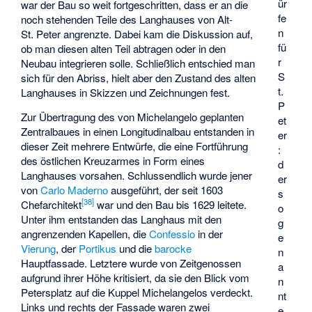
ür
war der Bau so weit fortgeschritten, dass er an die
fe
noch stehenden Teile des Langhauses von Alt-
n
St. Peter angrenzte. Dabei kam die Diskussion auf,
fü
ob man diesen alten Teil abtragen oder in den
r
Neubau integrieren solle. Schließlich entschied man
S
sich für den Abriss, hielt aber den Zustand des alten
t.
Langhauses in Skizzen und Zeichnungen fest.
P
Zur Übertragung des von Michelangelo geplanten
et
Zentralbaues in einen Longitudinalbau entstanden in
er
dieser Zeit mehrere Entwürfe, die eine Fortführung
:
des östlichen Kreuzarmes in Form eines
d
Langhauses vorsahen. Schlussendlich wurde jener
er
von
Carlo Maderno
ausgeführt, der seit 1603
s
[
38
]
Chefarchitekt
war und den Bau bis 1629 leitete.
o
Unter ihm entstanden das Langhaus mit den
g
angrenzenden Kapellen, die
Confessio
in der
e
Vierung
, der
Portikus
und die
barocke
n
Hauptfassade. Letztere wurde von Zeitgenossen
a
aufgrund ihrer Höhe kritisiert, da sie den Blick vom
n
Petersplatz auf die Kuppel Michelangelos verdeckt.
nt
Links und rechts der Fassade waren zwei
e