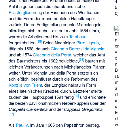
westlichen Hälfte des Kirchenbaues enthalten ist.
4
Auf ihn gehen auch die charakteristische
5
Pilastergliederung
der Fassaden des Westbaues
0)
und die Form der monumentalen Hauptkuppel
zurück. Deren Fertigstellung erlebte Michelangelo
allerdings nicht mehr – als er im Jahr 1564 starb,
Ei
waren die Arbeiten erst bis zum
Tambour
n
[
35
]
fortgeschritten.
Seine Nachfolger
Pirro Ligorio
,
er
tätig bis 1568, danach
Giacomo Barozzi da Vignola
v
und ab 1574
Giacomo della Porta
, welcher das Amt
o
[
36
]
des Baumeisters bis 1602 bekleidete,
bauten mit
n
leichten Veränderungen nach Michelangelos Plänen
B
weiter. Unter Vignola und della Porta setzte sich
ra
schließlich, beeinflusst durch die Reformen des
m
Konzils von Trient
, der Longitudinalbau in Form
a
eines lateinischen Kreuzes durch. Letzterer stellte
nt
[
36
]
zudem die Hauptkuppel 1591 fertig
und errichtete
e
die beiden pavillonähnlichen Nebenkuppeln über der
s
Cappella Clementina
und der
Cappella Gregoriana
.
E
[
37
]
nt
w
Als
Paul V.
im Jahr 1605 den Papstthron bestieg,