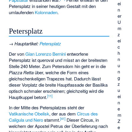
ei
Petersplatz in seiner heutigen Gestalt mit den
n
umlaufenden
Kolonnaden
.
er
U
m
Petersplatz
z
ei
→
Hauptartikel
:
Petersplatz
c
h
Der von
Gian Lorenzo Bernini
entworfene
n
Petersplatz ist queroval und misst an der breitesten
u
Stelle 240 Meter. Zum Petersdom hin geht er in die
n
Piazza Retta
über, welche die Form eines
g
gleichschenkeligen Trapezes hat. Dadurch lässt
z
dieser Vorplatz die breite Hauptfassade der Basilika
u
optisch schmaler erscheinen; gleichzeitig wird die
ei
[
11
]
Hauptkuppel betont.
n
In der Mitte des Petersplatzes steht der
e
Vatikanische Obelisk
, der aus dem
Circus des
m
[
41
]
Caligula und Nero
stammt.
Dieser Circus, in
Z
welchem der Apostel Petrus der Überlieferung nach
e