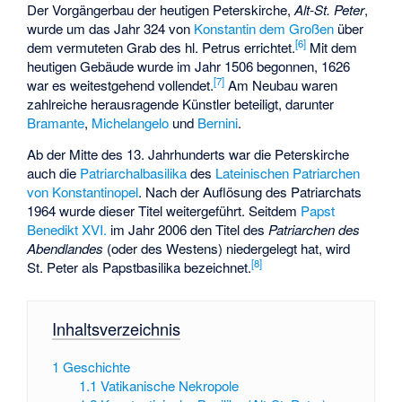
Der Vorgängerbau der heutigen Peterskirche,
Alt-St. Peter
,
wurde um das Jahr 324 von
Konstantin dem Großen
über
[
6
]
dem vermuteten Grab des hl. Petrus errichtet.
Mit dem
heutigen Gebäude wurde im Jahr 1506 begonnen, 1626
[
7
]
war es weitestgehend vollendet.
Am Neubau waren
zahlreiche herausragende Künstler beteiligt, darunter
Bramante
,
Michelangelo
und
Bernini
.
Ab der Mitte des 13. Jahrhunderts war die Peterskirche
auch die
Patriarchalbasilika
des
Lateinischen Patriarchen
von Konstantinopel
. Nach der Auflösung des Patriarchats
1964 wurde dieser Titel weitergeführt. Seitdem
Papst
Benedikt XVI.
im Jahr 2006 den Titel des
Patriarchen des
Abendlandes
(oder des Westens) niedergelegt hat, wird
[
8
]
St. Peter als Papstbasilika bezeichnet.
Inhaltsverzeichnis
1
Geschichte
1.1
Vatikanische Nekropole