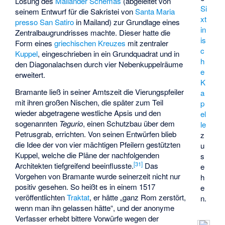
Lösung des
Mailänder Schemas
(abgeleitet von
Si
seinem Entwurf für die Sakristei von
Santa Maria
xt
presso San Satiro
in Mailand) zur Grundlage eines
in
Zentralbaugrundrisses machte. Dieser hatte die
is
Form eines
griechischen Kreuzes
mit zentraler
c
Kuppel
, eingeschrieben in ein Grundquadrat und in
h
den Diagonalachsen durch vier Nebenkuppelräume
e
erweitert.
K
Bramante ließ in seiner Amtszeit die Vierungspfeiler
a
mit ihren großen Nischen, die später zum Teil
p
wieder abgetragene westliche Apsis und den
el
sogenannten
Tegurio
, einen Schutzbau über dem
le
Petrusgrab, errichten. Von seinen Entwürfen blieb
z
die Idee der von vier mächtigen Pfeilern gestützten
u
Kuppel, welche die Pläne der nachfolgenden
s
[
31
]
Architekten tiefgreifend beeinflusste.
Das
e
Vorgehen von Bramante wurde seinerzeit nicht nur
h
positiv gesehen. So heißt es in einem 1517
e
veröffentlichten
Traktat
, er hätte „ganz Rom zerstört,
n.
wenn man ihn gelassen hätte“, und der anonyme
Verfasser erhebt bittere Vorwürfe wegen der