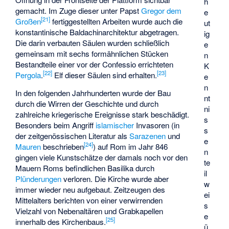
h
gemacht. Im Zuge dieser unter Papst
Gregor dem
e
[
21
]
Großen
fertiggestellten Arbeiten wurde auch die
ut
konstantinische Baldachinarchitektur abgetragen.
ig
Die darin verbauten Säulen wurden schließlich
e
gemeinsam mit sechs formähnlichen Stücken
n
Bestandteile einer vor der Confessio errichteten
K
[
22
]
[
23
]
Pergola
.
Elf dieser Säulen sind erhalten.
e
n
In den folgenden Jahrhunderten wurde der Bau
nt
durch die Wirren der Geschichte und durch
ni
zahlreiche kriegerische Ereignisse stark beschädigt.
s
Besonders beim Angriff
islamischer
Invasoren (in
s
der zeitgenössischen Literatur als
Sarazenen
und
e
[
24
]
Mauren
beschrieben
) auf Rom im Jahr 846
n
gingen viele Kunstschätze der damals noch vor den
te
Mauern Roms befindlichen Basilika durch
il
Plünderungen
verloren. Die Kirche wurde aber
w
immer wieder neu aufgebaut. Zeitzeugen des
ei
Mittelalters berichten von einer verwirrenden
s
Vielzahl von Nebenaltären und Grabkapellen
e
[
25
]
innerhalb des Kirchenbaus.
ü