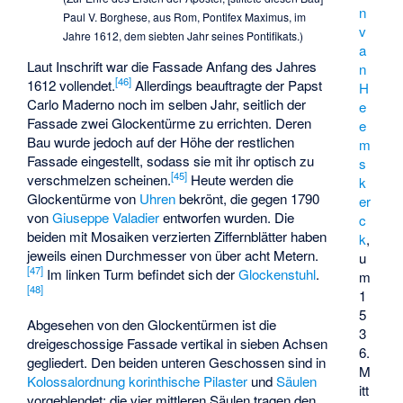
n
Paul V. Borghese, aus Rom, Pontifex Maximus, im
v
Jahre 1612, dem siebten Jahr seines Pontifikats.)
a
Laut Inschrift war die Fassade Anfang des Jahres
n
[
46
]
1612 vollendet.
Allerdings beauftragte der Papst
H
Carlo Maderno noch im selben Jahr, seitlich der
e
Fassade zwei Glockentürme zu errichten. Deren
e
Bau wurde jedoch auf der Höhe der restlichen
m
Fassade eingestellt, sodass sie mit ihr optisch zu
s
[
45
]
verschmelzen scheinen.
Heute werden die
k
Glockentürme von
Uhren
bekrönt, die gegen 1790
er
von
Giuseppe Valadier
entworfen wurden. Die
c
beiden mit Mosaiken verzierten Ziffernblätter haben
k
,
jeweils einen Durchmesser von über acht Metern.
u
[
47
]
Im linken Turm befindet sich der
Glockenstuhl
.
m
[
48
]
1
5
Abgesehen von den Glockentürmen ist die
3
dreigeschossige Fassade vertikal in sieben Achsen
6.
gegliedert. Den beiden unteren Geschossen sind in
M
Kolossalordnung
korinthische
Pilaster
und
Säulen
itt
vorgeblendet; die vier mittleren Säulen tragen den