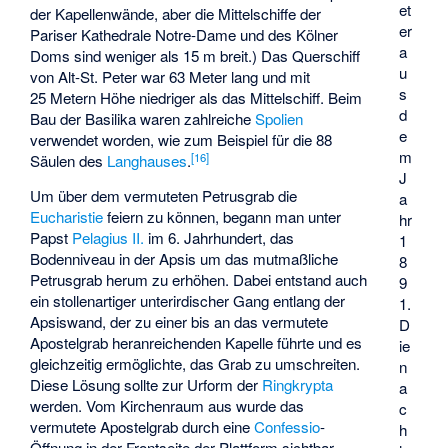
et
der Kapellenwände, aber die Mittelschiffe der
er
Pariser Kathedrale Notre-Dame und des Kölner
a
Doms sind weniger als 15 m breit.) Das Querschiff
u
von Alt-St. Peter war 63 Meter lang und mit
s
25 Metern Höhe niedriger als das Mittelschiff. Beim
d
Bau der Basilika waren zahlreiche
Spolien
e
verwendet worden, wie zum Beispiel für die 88
m
[
16
]
Säulen des
Langhauses
.
J
Um über dem vermuteten Petrusgrab die
a
Eucharistie
feiern zu können, begann man unter
hr
Papst
Pelagius II.
im 6. Jahrhundert, das
1
Bodenniveau in der Apsis um das mutmaßliche
8
Petrusgrab herum zu erhöhen. Dabei entstand auch
9
ein stollenartiger unterirdischer Gang entlang der
1.
Apsiswand, der zu einer bis an das vermutete
D
Apostelgrab heranreichenden Kapelle führte und es
ie
gleichzeitig ermöglichte, das Grab zu umschreiten.
n
Diese Lösung sollte zur Urform der
Ringkrypta
a
werden. Vom Kirchenraum aus wurde das
c
vermutete Apostelgrab durch eine
Confessio
-
h
Öffnung in der Frontseite der Plattform sichtbar