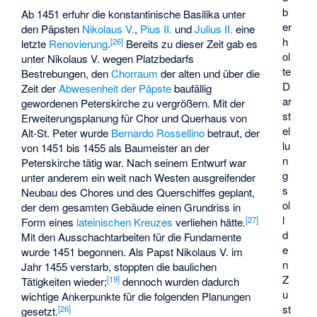
b
Ab 1451 erfuhr die konstantinische Basilika unter
er
den Päpsten
Nikolaus V.
,
Pius II.
und
Julius II.
eine
h
[
26
]
letzte
Renovierung
.
Bereits zu dieser Zeit gab es
ol
unter Nikolaus V. wegen Platzbedarfs
te
Bestrebungen, den
Chorraum
der alten und über die
D
Zeit der
Abwesenheit der Päpste
baufällig
ar
gewordenen Peterskirche zu vergrößern. Mit der
st
Erweiterungsplanung für Chor und Querhaus von
el
Alt-St. Peter wurde
Bernardo Rossellino
betraut, der
lu
von 1451 bis 1455 als Baumeister an der
n
Peterskirche tätig war. Nach seinem Entwurf war
g
unter anderem ein weit nach Westen ausgreifender
s
Neubau des Chores und des Querschiffes geplant,
ol
der dem gesamten Gebäude einen Grundriss in
l
[
27
]
Form eines
lateinischen Kreuzes
verliehen hätte.
d
Mit den Ausschachtarbeiten für die Fundamente
e
wurde 1451 begonnen. Als Papst Nikolaus V. im
n
Jahr 1455 verstarb, stoppten die baulichen
Z
[
19
]
Tätigkeiten wieder;
dennoch wurden dadurch
u
wichtige Ankerpunkte für die folgenden Planungen
st
[
26
]
gesetzt.