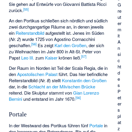
Sie gehen auf Entwürfe von
Giovanni Battista Ricci
G
[
55
]
zurück.
re
ut
An den Portikus schließen sich nördlich und südlich
er
zwei durchgangartige Räume an, in denen jeweils
m
ein
Reiterstandbild
aufgestellt ist. Jenes im Süden
it
(
Nr. 2
) wurde 1725 von
Agostino Cornacchini
A
[
56
]
geschaffen.
Es zeigt
Karl den Großen
, der sich
n
zu Weihnachten im Jahr 800 in Alt-St. Peter von
si
[
57
]
Papst
Leo III.
zum
Kaiser
krönen ließ.
c
ht
Der Raum im Norden ist Teil der
Scala Regia
, die in
d
den
Apostolischen Palast
führt. Das hier befindliche
e
Reiterstandbild (
Nr. 8
) stellt
Konstantin den Großen
s
dar, in die
Schlacht an der Milvischen Brücke
P
reitend. Die Skulptur stammt von
Gian Lorenzo
et
[
56
]
Bernini
und entstand im Jahr 1670.
er
s
Portale
pl
at
In der Westwand des Portikus führen fünf
Portale
in
z
den Innenraum des Petersdomes. Bis auf die