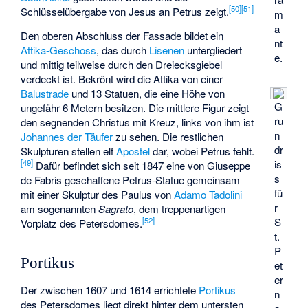
[
50
]
[
51
]
Schlüsselübergabe von Jesus an Petrus zeigt.
m
a
Den oberen Abschluss der Fassade bildet ein
nt
Attika-Geschoss
, das durch
Lisenen
untergliedert
e.
und mittig teilweise durch den Dreiecksgiebel
verdeckt ist. Bekrönt wird die Attika von einer
Balustrade
und 13 Statuen, die eine Höhe von
G
ungefähr 6 Metern besitzen. Die mittlere Figur zeigt
ru
den segnenden Christus mit Kreuz, links von ihm ist
n
Johannes der Täufer
zu sehen. Die restlichen
dr
Skulpturen stellen elf
Apostel
dar, wobei Petrus fehlt.
[
49
]
is
Dafür befindet sich seit 1847 eine von
Giuseppe
s
de Fabris
geschaffene Petrus-Statue gemeinsam
fü
mit einer Skulptur des Paulus von
Adamo Tadolini
r
am sogenannten
Sagrato
, dem treppenartigen
[
52
]
S
Vorplatz des Petersdomes.
t.
P
Portikus
et
er
Der zwischen 1607 und 1614 errichtete
Portikus
n
des Petersdomes liegt direkt hinter dem untersten