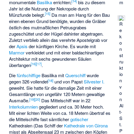
[
14
]
monumentale
Basilika
errichten;
bis zu diesem
m
Jahr ist die Nutzung der Nekropole durch
[
15
]
Münzfunde belegt.
Da man am Hang für den Bau
einen ebenen Grund benötigte, wurden die Gräber
R
östlich des mutmaßlichen Petrusgrabes
e
zugeschüttet und der Hügel dahinter abgetragen.
k
Zuletzt verblieb allein das verehrte Apostelgrab vor
o
der
Apsis
der künftigen Kirche. Es wurde mit
n
Marmor
verkleidet und mit einer baldachinartigen
st
Architektur mit sechs gewundenen Säulen
ru
[
16
]
[
17
]
überfangen
.
kt
io
Die
fünfschiffige
Basilika mit
Querschiff
wurde
n
[
18
]
gegen 326 vollendet
und von Papst
Silvester I.
v
geweiht. Sie hatte für die damalige Zeit mit einer
o
Gesamtlänge von ungefähr 120 Metern gewaltige
n
[
19
]
[
20
]
Ausmaße.
Das Mittelschiff war in 22
Al
Interkolumnien
gegliedert und ca. 30 Meter hoch.
t-
Mit einer
lichten Weite
von ca. 18 Metern übertraf es
S
die Mittelschiffe fast sämtlicher
gotischer
t.
Kathedralen (Das Schiff der
Kathedrale von Girona
P
misst als
Abseitensaal
23 m zwischen den Köpfen