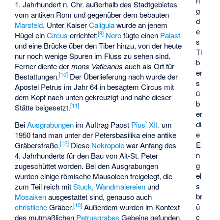
n
1. Jahrhundert n. Chr. außerhalb des Stadtgebietes
g
vom antiken Rom und gegenüber dem bebauten
d
Marsfeld
. Unter Kaiser
Caligula
wurde an jenem
e
[
9
]
Hügel ein
Circus
errichtet;
Nero
fügte einen
Palast
s
und eine Brücke über den Tiber hinzu, von der heute
Ti
nur noch wenige Spuren im Fluss zu sehen sind.
b
Ferner diente der
mons Vaticanus
auch als Ort für
er
[
10
]
Bestattungen.
Der Überlieferung nach wurde der
s
Apostel Petrus im Jahr 64 in besagtem Circus mit
ü
dem Kopf nach unten gekreuzigt und nahe dieser
b
[
11
]
Stätte beigesetzt.
er
di
Bei
Ausgrabungen
im Auftrag Papst
Pius’ XII.
um
e
1950 fand man unter der Petersbasilika eine antike
[
12
]
E
Gräberstraße.
Diese
Nekropole
war Anfang des
n
4. Jahrhunderts für den Bau von Alt-St. Peter
g
zugeschüttet worden. Bei den Ausgrabungen
el
wurden einige römische Mausoleen freigelegt, die
s
zum Teil reich mit
Stuck
,
Wandmalereien
und
br
Mosaiken
ausgestattet sind, genauso auch
[
10
]
ü
christliche
Gräber.
Außerdem wurden im Kontext
c
des mutmaßlichen
Petrusgrabes
Gebeine gefunden,