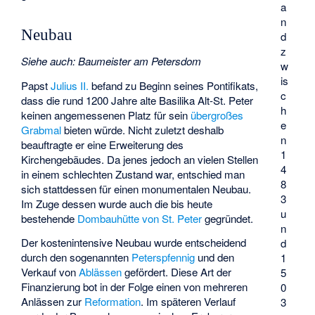
a
n
Neubau
d
z
Siehe auch
:
Baumeister am Petersdom
w
is
Papst
Julius II.
befand zu Beginn seines Pontifikats,
c
dass die rund 1200 Jahre alte Basilika Alt-St. Peter
h
keinen angemessenen Platz für sein
übergroßes
e
Grabmal
bieten würde. Nicht zuletzt deshalb
n
beauftragte er eine Erweiterung des
1
Kirchengebäudes. Da jenes jedoch an vielen Stellen
4
in einem schlechten Zustand war, entschied man
8
sich stattdessen für einen monumentalen Neubau.
3
Im Zuge dessen wurde auch die bis heute
u
bestehende
Dombauhütte von St. Peter
gegründet.
n
Der kostenintensive Neubau wurde entscheidend
d
durch den sogenannten
Peterspfennig
und den
1
Verkauf von
Ablässen
gefördert. Diese Art der
5
Finanzierung bot in der Folge einen von mehreren
0
Anlässen zur
Reformation
. Im späteren Verlauf
3