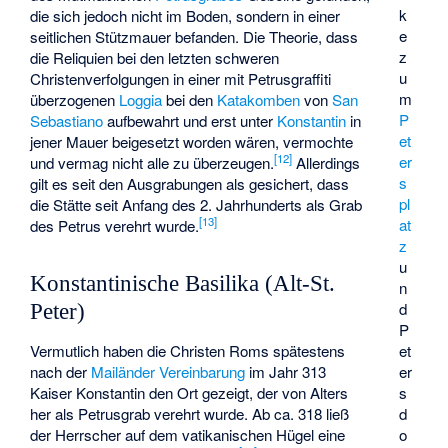
k
die sich jedoch nicht im Boden, sondern in einer
e
seitlichen Stützmauer befanden. Die Theorie, dass
z
die Reliquien bei den letzten schweren
u
Christenverfolgungen in einer mit Petrusgraffiti
m
überzogenen
Loggia
bei den
Katakomben
von
San
P
Sebastiano
aufbewahrt und erst unter
Konstantin
in
et
jener Mauer beigesetzt worden wären, vermochte
[
12
]
er
und vermag nicht alle zu überzeugen.
Allerdings
s
gilt es seit den Ausgrabungen als gesichert, dass
pl
die Stätte seit Anfang des 2. Jahrhunderts als Grab
[
13
]
at
des Petrus verehrt wurde.
z
u
Konstantinische Basilika (Alt-St.
n
d
Peter)
P
Vermutlich haben die Christen Roms spätestens
et
nach der
Mailänder Vereinbarung
im Jahr 313
er
Kaiser Konstantin den Ort gezeigt, der von Alters
s
her als Petrusgrab verehrt wurde. Ab ca. 318 ließ
d
der Herrscher auf dem vatikanischen Hügel eine
o