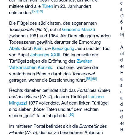
e
mittlere sind alle
Türen
im 20. Jahrhundert
s
[
58
]
[
59
]
entstanden.
(1
6
Die Flügel des südlichsten, des sogenannten
1
Todesportals
(
Nr. 3
), schuf
Giacomo Manzù
9)
zwischen 1961 und 1964. Als Darstellungen wurden
.
Todesszenen gewählt, darunter die Ermordung
A
Abels
durch
Kain
, die
Kreuzigung
Jesu und der Tod
uf
von Papst
Johannes XXIII.
Die Innenseite der
d
Türflügel zeigen die Eröffnung des
Zweiten
er
Vatikanischen Konzils
. Traditionell werden die
F
verstorbenen Päpste durch das
Todesportal
a
[
56
]
[
60
]
getragen, woher die Bezeichnung rührt.
s
Rechts daneben befindet sich das
Portal des Guten
s
und des Bösen
(
Nr. 4
), dessen Türflügel
Luciano
a
Minguzzi
1977 vollendete. Auf dem linken Türflügel
d
sind sieben „böse“ Taten und auf dem rechten
e
[
60
]
sieben „gute“ Taten abgebildet.
d
er
Im mittleren Portal befindet sich die
Bronzetür des
B
Filarete
(
Nr. 5
), die nur zu besonderen Anlässen