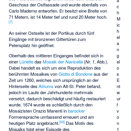
a
Geschoss der Ostfassade und wurde ebenfalls von
c
Carlo Maderno entworfen. Er besitzt eine Breite von
h
71 Metern, ist 14 Meter tief und rund 20 Meter hoch.
M
[
7
]
ic
h
An seiner Ostseite ist der Portikus durch fünf
el
Eingänge mit bronzenen Gittertüren zum
a
Petersplatz hin geöffnet.
n
Oberhalb des mittleren Einganges befindet sich in
g
einer
Lünette
das
Mosaik der
Navicella
(
Nr. 1
,
Abb.
).
el
Dabei handelt es sich um eine Reproduktion des
o
berühmten Mosaikes von
Giotto di Bondone
aus der
s
Zeit um 1260, welches sich ursprünglich an der
E
Hinterseite des
Atriums
von Alt-St. Peter befand,
nt
jedoch im Laufe der Jahrhunderte mehrmals
w
versetzt, dadurch beschädigt und häufig restauriert
ur
wurde. 1674 wurde es schließlich durch den
f
Mosaizisten Orazio Manenti in
barocker
v
Formensprache umfassend erneuert und am
o
[
53
]
heutigen Platz angebracht.
Das Motiv des
n
Mosaiks folgt einer Episode des
1