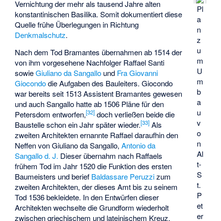
Vernichtung der mehr als tausend Jahre alten
Pl
konstantinischen Basilika. Somit dokumentiert diese
a
Quelle frühe Überlegungen in Richtung
n
Denkmalschutz
.
z
u
Nach dem Tod Bramantes übernahmen ab 1514 der
m
von ihm vorgesehene Nachfolger
Raffael Santi
U
sowie
Giuliano da Sangallo
und
Fra Giovanni
m
Giocondo
die Aufgaben des Bauleiters. Giocondo
b
war bereits seit 1513 Assistent Bramantes gewesen
a
und auch Sangallo hatte ab 1506 Pläne für den
u
[
32
]
Petersdom entworfen,
doch verließen beide die
v
[
33
]
Baustelle schon ein Jahr später wieder.
Als
o
zweiten Architekten ernannte Raffael daraufhin den
n
Neffen von Giuliano da Sangallo,
Antonio da
Al
Sangallo d. J.
Dieser übernahm nach Raffaels
t-
frühem Tod im Jahr 1520 die Funktion des ersten
S
Baumeisters und berief
Baldassare Peruzzi
zum
t.
zweiten Architekten, der dieses Amt bis zu seinem
P
Tod 1536 bekleidete. In den Entwürfen dieser
et
Architekten wechselte die Grundform wiederholt
er
zwischen griechischem und lateinischem Kreuz.