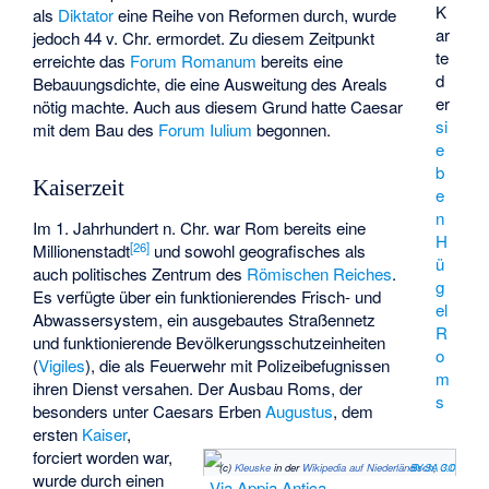
K
als
Diktator
eine Reihe von Reformen durch, wurde
ar
jedoch 44 v. Chr. ermordet. Zu diesem Zeitpunkt
te
erreichte das
Forum Romanum
bereits eine
d
Bebauungsdichte, die eine Ausweitung des Areals
er
nötig machte. Auch aus diesem Grund hatte Caesar
si
mit dem Bau des
Forum Iulium
begonnen.
e
b
Kaiserzeit
e
n
Im 1. Jahrhundert n. Chr. war Rom bereits eine
H
[
26
]
Millionenstadt
und sowohl geografisches als
ü
auch politisches Zentrum des
Römischen Reiches
.
g
Es verfügte über ein funktionierendes Frisch- und
el
Abwassersystem, ein ausgebautes Straßennetz
R
und funktionierende Bevölkerungsschutzeinheiten
o
(
Vigiles
), die als Feuerwehr mit Polizeibefugnissen
m
ihren Dienst versahen. Der Ausbau Roms, der
s
besonders unter Caesars Erben
Augustus
, dem
ersten
Kaiser
,
forciert worden war,
(c)
Kleuske
in der
Wikipedia auf Niederländisch
CC BY-SA 3.0
,
wurde durch einen
Via Appia Antica