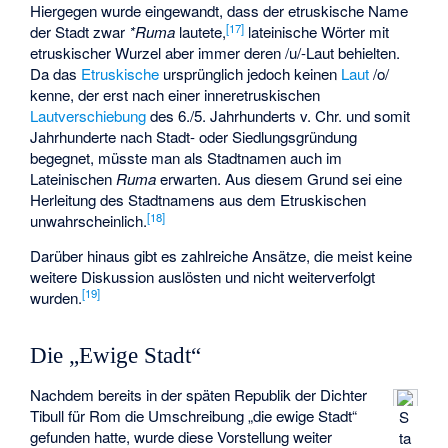
Hiergegen wurde eingewandt, dass der etruskische Name
[
17
]
der Stadt zwar
*Ruma
lautete,
lateinische Wörter mit
etruskischer Wurzel aber immer deren /u/-Laut behielten.
Da das
Etruskische
ursprünglich jedoch keinen
Laut
/o/
kenne, der erst nach einer inneretruskischen
Lautverschiebung
des 6./5. Jahrhunderts v. Chr. und somit
Jahrhunderte nach Stadt- oder Siedlungsgründung
begegnet, müsste man als Stadtnamen auch im
Lateinischen
Ruma
erwarten. Aus diesem Grund sei eine
Herleitung des Stadtnamens aus dem Etruskischen
[
18
]
unwahrscheinlich.
Darüber hinaus gibt es zahlreiche Ansätze, die meist keine
weitere Diskussion auslösten und nicht weiterverfolgt
[
19
]
wurden.
Die „Ewige Stadt“
Nachdem bereits in der späten Republik der Dichter
Tibull für Rom die Umschreibung „die ewige Stadt“
S
gefunden hatte, wurde diese Vorstellung weiter
ta