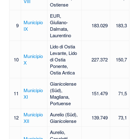
VIII
Ostiense
EUR,
Municipio
Giuliano-
9
183.029
183,3
IX
Dalmata,
Laurentino
Lido di Ostia
Levante, Lido
Municipio
10
di Ostia
227.372
150,7
X
Ponente,
Ostia Antica
Gianicolense
Municipio
(Süd),
11
151.479
71,5
XI
Magliana,
Portuense
Municipio
Aurelio (Süd),
12
139.749
73,1
XII
Gianicolense
Aurelio,
Municipio
Casalotti,