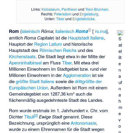
Links:
Kolosseum
,
Pantheon
und
Trevi-Brunnen
.
Rechts:
Petersdom
und
Engelsburg
.
Unten:
Tiber
und
Engelsbrücke
.
ⓘ
Rom
(
lateinisch
Rōma
;
italienisch
Roma
[
ˈro.ma
],
amtlich
Roma Capitale
) ist die
Hauptstadt
Italiens
,
S
Hauptort der
Region
Latium
und historische
at
Hauptstadt des
Römischen Reichs
und des
el
Kirchenstaats
. Die Stadt liegt etwa in der Mitte der
lit
Apenninhalbinsel
am Fluss
Tiber
. Mit etwa drei
e
Millionen Einwohnern im Stadtgebiet bzw. rund vier
n
Millionen Einwohnern in der
Agglomeration
ist sie
a
die
größte Stadt Italiens
sowie die
drittgrößte der
uf
Europäischen Union
. Außerdem ist Rom mit einem
n
Gemeindegebiet von 1287,36 km² auch die
a
flächenmäßig ausgedehnteste Stadt des Landes.
h
m
Rom wurde erstmals im 1. Jahrhundert v. Chr. vom
e
[
2
]
Dichter
Tibull
Ewige Stadt
genannt. Diese
v
Bezeichnung, ursprünglich eine
Antonomasie
,
o
wurde zu einem Ehrennamen für die Stadt wegen
n