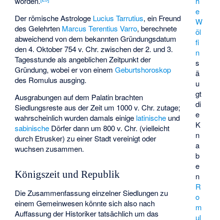
worden.
h
e
Der römische Astrologe
Lucius Tarrutius
, ein Freund
W
des Gelehrten
Marcus Terentius Varro
, berechnete
öl
abweichend von dem bekannten Gründungsdatum
fi
den 4. Oktober 754 v. Chr. zwischen der 2. und 3.
n
Tagesstunde als angeblichen Zeitpunkt der
s
Gründung, wobei er von einem
Geburtshoroskop
ä
des Romulus ausging.
u
gt
Ausgrabungen auf dem Palatin brachten
di
Siedlungsreste aus der Zeit um 1000 v. Chr. zutage;
e
wahrscheinlich wurden damals einige
latinische
und
K
sabinische
Dörfer dann um 800 v. Chr. (vielleicht
n
durch Etrusker) zu einer Stadt vereinigt oder
a
wuchsen zusammen.
b
e
Königszeit und Republik
n
R
Die Zusammenfassung einzelner Siedlungen zu
o
einem Gemeinwesen könnte sich also nach
m
Auffassung der Historiker tatsächlich um das
ul