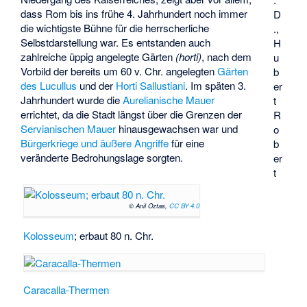
dass Rom bis ins frühe 4. Jahrhundert noch immer
D
die wichtigste Bühne für die herrscherliche
.,
Selbstdarstellung war. Es entstanden auch
H
zahlreiche üppig angelegte Gärten
(horti)
, nach dem
u
Vorbild der bereits um 60 v. Chr. angelegten
Gärten
b
des Lucullus
und der
Horti Sallustiani
. Im späten 3.
er
Jahrhundert wurde die
Aurelianische Mauer
t
errichtet, da die Stadt längst über die Grenzen der
R
Servianischen Mauer
hinausgewachsen war und
o
Bürgerkriege und äußere Angriffe
für eine
b
veränderte Bedrohungslage sorgten.
er
t
© Anil Öztas,
CC BY 4.0
Kolosseum
; erbaut 80 n. Chr.
Caracalla-Thermen