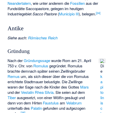
Neandertalern
, wie unter anderem die
Fossilien
aus der
Fundstätte
Saccopastore
, gelegen im heutigen
[
24
]
Industriegebiet
Sacco Pastore
(
Municipio III
), belegen.
Antike
Siehe auch
:
Römisches Reich
Gründung
Nach der
Gründungssage
wurde Rom am 21. April
753 v. Chr. von
Romulus
gegründet. Romulus
Di
brachte demnach später seinen Zwillingsbruder
e
Remus
um, als sich dieser über die von Romulus
k
errichtete Stadtmauer belustigte. Die Zwillinge
a
waren der Sage nach die Kinder des Gottes
Mars
pi
und der
Vestalin
Rhea Silvia
. Sie seien auf dem
to
Tiber
ausgesetzt, von einer Wölfin gesäugt und
lin
dann von dem Hirten
Faustulus
am
Velabrum
is
unterhalb des
Palatin
gefunden und aufgezogen
c
[
25
]