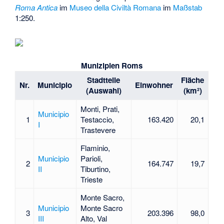
Roma Antica
im
Museo della Civiltà Romana
im
Maßstab
1:250.
Munizipien Roms
Stadtteile
Fläche
Nr.
Municipio
Einwohner
(Auswahl)
(km²)
Monti, Prati,
Municipio
1
Testaccio,
163.420
20,1
I
Trastevere
Flaminio,
Municipio
Parioli,
2
164.747
19,7
II
Tiburtino,
Trieste
Monte Sacro,
Municipio
Monte Sacro
3
203.396
98,0
III
Alto, Val