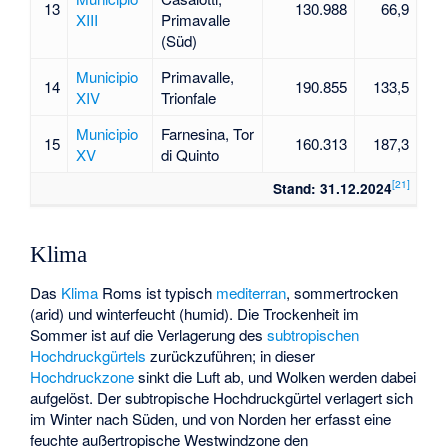
13
130.988
66,9
XIII
Primavalle
(Süd)
Municipio
Primavalle,
14
190.855
133,5
XIV
Trionfale
Municipio
Farnesina, Tor
15
160.313
187,3
XV
di Quinto
[
21
]
Stand: 31.12.2024
Klima
Das
Klima
Roms ist typisch
mediterran
, sommertrocken
(arid) und winterfeucht (humid). Die Trockenheit im
Sommer ist auf die Verlagerung des
subtropischen
Hochdruckgürtels
zurückzuführen; in dieser
Hochdruckzone
sinkt die Luft ab, und Wolken werden dabei
aufgelöst. Der subtropische Hochdruckgürtel verlagert sich
im Winter nach Süden, und von Norden her erfasst eine
feuchte außertropische Westwindzone den