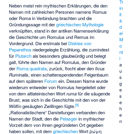
Tr
Neben meist rein mythischen Erklärungen, die den
in
Namen mit zahlreichen Personen namens Romus
it
oder Roma in Verbindung brachten und die
à
Gründungssage mit der
griechischen Mythologie
d
verknüpften, stand in der antiken Namenserklärung
ei
die Geschichte um Romulus und Remus im
M
Vordergrund. Die erstmals bei
Diokles von
o
Peparethos
niedergelegte Erzählung, die zumindest
nt
für
Plutarch
als besonders glaubwürdig und belegt
i
galt, führte den Namen auf Romulus, den Gründer
a
der
Roma quadrata
, zurück, flocht aber den
ficus
u
Ruminalis
, einen schattenspendenden Feigenbaum
s
auf dem späteren
Forum
ein. Dessen Name wurde
g
wiederum entweder von Romulus hergeleitet oder
e
von dem altlateinischen Wort
ruma
für die säugende
s
Brust, was sich in die Geschichte mit den von der
e
[
9
]
Wölfin gesäugten Zwillingen fügte.
h
„Rationalistischere“ Darstellungen verbanden den
e
Namen der Stadt, den die
Pelasger
in mythischer
n
Vorzeit dem von ihnen gegründeten Ort gegeben
haben sollen, mit dem
griechischen
Wort
ῥώμη