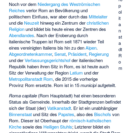
Noch vor dem
Niedergang des Weströmischen
p
Reiches
verlor Rom an Bevölkerung und
ol
politischem Einfluss, war aber durch das
Mittelalter
it
und die
Neuzeit
hinweg ein Zentrum der
christlichen
a
Religion
und bildet bis heute eines der Zentren des
n
Abendlandes
. Nach der Eroberung durch
st
italienische Truppen ist Rom seit 1871 wieder Teil
a
eines vereinigten Italiens bis hin zu den
Alpen
.
dt
Abgeordnetenkammer
,
Senat
,
Präsident
,
Regierung
R
und der
Verfassungsgerichtshof
der italienischen
o
Republik haben ihren Sitz in Rom, es ist heute auch
m
Sitz der Verwaltung der Region
Latium
und der
Metropolitanstadt Rom
, die 2015 die vorherige
Provinz Rom ersetzte. Rom ist in 15
municipi
aufgeteilt.
Roma capitale
(Rom Hauptstadt) hat einen besonderen
Status als Gemeinde. Innerhalb der Stadtgrenzen befindet
sich der Staat (der)
Vatikanstadt
. Er ist ein unabhängiger
Binnenstaat
und Sitz des
Papstes
, also des
Bischofs
von
Rom. Dieser ist Oberhaupt der
römisch-katholischen
Kirche
sowie des
Heiligen Stuhls
; Letzterer bildet ein
eigenständiges Völkerrechtssubjekt, womit die Stadt Rom