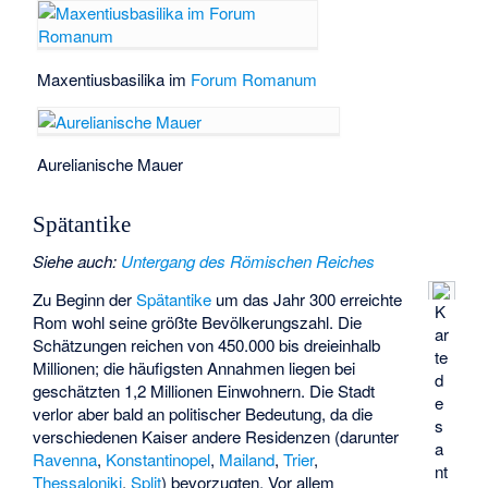
Maxentiusbasilika im
Forum Romanum
Aurelianische Mauer
Spätantike
Siehe auch
:
Untergang des Römischen Reiches
Zu Beginn der
Spätantike
um das Jahr 300 erreichte
K
Rom wohl seine größte Bevölkerungszahl. Die
ar
Schätzungen reichen von 450.000 bis dreieinhalb
te
Millionen; die häufigsten Annahmen liegen bei
d
geschätzten 1,2 Millionen Einwohnern. Die Stadt
e
verlor aber bald an politischer Bedeutung, da die
s
verschiedenen Kaiser andere Residenzen (darunter
a
Ravenna
,
Konstantinopel
,
Mailand
,
Trier
,
nt
Thessaloniki
,
Split
) bevorzugten. Vor allem