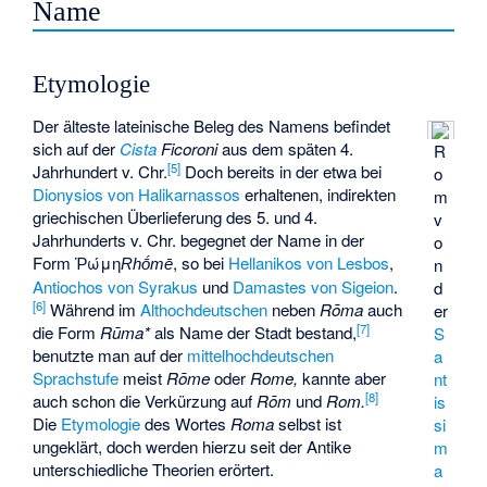
Name
Etymologie
Der älteste lateinische Beleg des Namens befindet
sich auf der
Cista
Ficoroni
aus dem späten 4.
R
[
5
]
Jahrhundert v. Chr.
Doch bereits in der etwa bei
o
Dionysios von Halikarnassos
erhaltenen, indirekten
m
griechischen Überlieferung des 5. und 4.
v
Jahrhunderts v. Chr. begegnet der Name in der
o
Form
Ῥώμη
, so bei
Hellanikos von Lesbos
,
n
Rhṓmē
Antiochos von Syrakus
und
Damastes von Sigeion
.
d
[
6
]
Während im
Althochdeutschen
neben
Rōma
auch
er
[
7
]
die Form
Rūma*
als Name der Stadt bestand,
S
benutzte man auf der
mittelhochdeutschen
a
Sprachstufe
meist
Rōme
oder
Rome,
kannte aber
nt
[
8
]
auch schon die Verkürzung auf
Rōm
und
Rom.
is
Die
Etymologie
des Wortes
Roma
selbst ist
si
ungeklärt, doch werden hierzu seit der Antike
m
unterschiedliche Theorien erörtert.
a