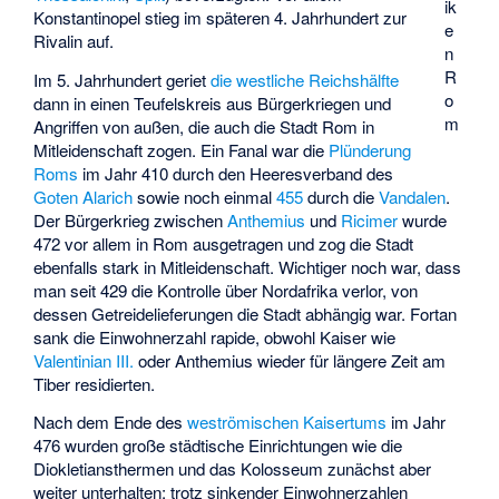
ik
Konstantinopel stieg im späteren 4. Jahrhundert zur
e
Rivalin auf.
n
R
Im 5. Jahrhundert geriet
die westliche Reichshälfte
o
dann in einen Teufelskreis aus Bürgerkriegen und
m
Angriffen von außen, die auch die Stadt Rom in
Mitleidenschaft zogen. Ein Fanal war die
Plünderung
Roms
im Jahr 410 durch den Heeresverband des
Goten
Alarich
sowie noch einmal
455
durch die
Vandalen
.
Der Bürgerkrieg zwischen
Anthemius
und
Ricimer
wurde
472 vor allem in Rom ausgetragen und zog die Stadt
ebenfalls stark in Mitleidenschaft. Wichtiger noch war, dass
man seit 429 die Kontrolle über Nordafrika verlor, von
dessen Getreidelieferungen die Stadt abhängig war. Fortan
sank die Einwohnerzahl rapide, obwohl Kaiser wie
Valentinian III.
oder Anthemius wieder für längere Zeit am
Tiber residierten.
Nach dem Ende des
weströmischen Kaisertums
im Jahr
476 wurden große städtische Einrichtungen wie die
Diokletiansthermen und das Kolosseum zunächst aber
weiter unterhalten; trotz sinkender Einwohnerzahlen