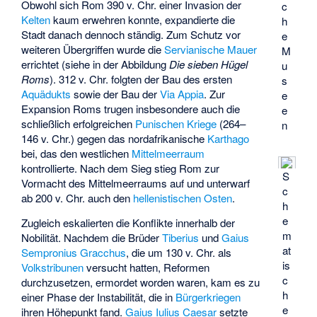
Obwohl sich Rom 390 v. Chr. einer Invasion der
c
Kelten
kaum erwehren konnte, expandierte die
h
Stadt danach dennoch ständig. Zum Schutz vor
e
weiteren Übergriffen wurde die
Servianische Mauer
M
errichtet (siehe in der Abbildung
Die sieben Hügel
u
Roms
). 312 v. Chr. folgten der Bau des ersten
s
Aquädukts
sowie der Bau der
Via Appia
. Zur
e
Expansion Roms trugen insbesondere auch die
e
schließlich erfolgreichen
Punischen Kriege
(264–
n
146 v. Chr.) gegen das nordafrikanische
Karthago
bei, das den westlichen
Mittelmeerraum
kontrollierte. Nach dem Sieg stieg Rom zur
S
Vormacht des Mittelmeerraums auf und unterwarf
c
ab 200 v. Chr. auch den
hellenistischen Osten
.
h
e
Zugleich eskalierten die Konflikte innerhalb der
m
Nobilität. Nachdem die Brüder
Tiberius
und
Gaius
at
Sempronius Gracchus
, die um 130 v. Chr. als
is
Volkstribunen
versucht hatten, Reformen
c
durchzusetzen, ermordet worden waren, kam es zu
h
einer Phase der Instabilität, die in
Bürgerkriegen
e
ihren Höhepunkt fand.
Gaius Iulius Caesar
setzte