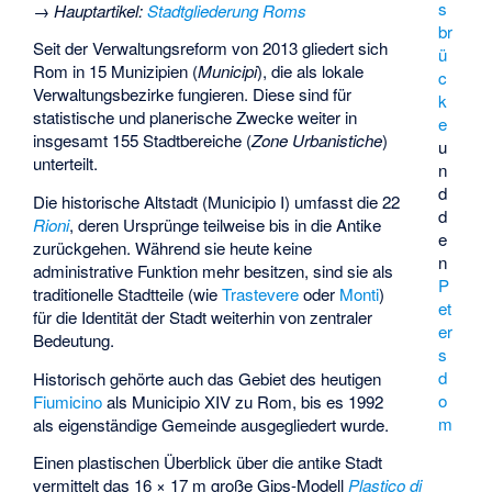
s
→
Hauptartikel
:
Stadtgliederung Roms
br
Seit der Verwaltungsreform von 2013 gliedert sich
ü
Rom in 15 Munizipien (
Municipi
), die als lokale
c
Verwaltungsbezirke fungieren. Diese sind für
k
statistische und planerische Zwecke weiter in
e
insgesamt 155 Stadtbereiche (
Zone Urbanistiche
)
u
unterteilt.
n
d
Die historische Altstadt (Municipio I) umfasst die 22
d
Rioni
, deren Ursprünge teilweise bis in die Antike
e
zurückgehen. Während sie heute keine
n
administrative Funktion mehr besitzen, sind sie als
P
traditionelle Stadtteile (wie
Trastevere
oder
Monti
)
et
für die Identität der Stadt weiterhin von zentraler
er
Bedeutung.
s
d
Historisch gehörte auch das Gebiet des heutigen
o
Fiumicino
als Municipio XIV zu Rom, bis es 1992
m
als eigenständige Gemeinde ausgegliedert wurde.
Einen plastischen Überblick über die antike Stadt
vermittelt das 16 × 17 m große Gips-Modell
Plastico di