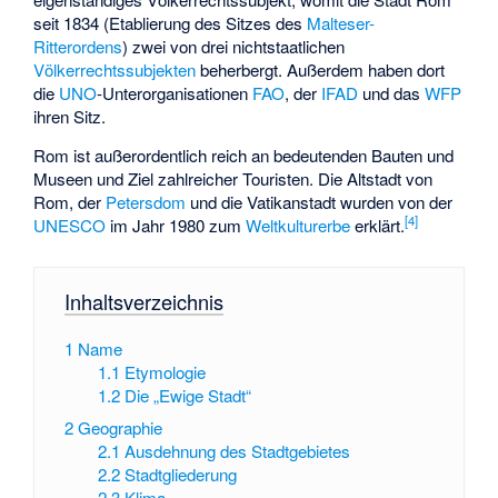
seit 1834 (Etablierung des Sitzes des
Malteser-
Ritterordens
) zwei von drei nichtstaatlichen
Völkerrechtssubjekten
beherbergt. Außerdem haben dort
die
UNO
-Unterorganisationen
FAO
, der
IFAD
und das
WFP
ihren Sitz.
Rom ist außerordentlich reich an bedeutenden Bauten und
Museen und Ziel zahlreicher Touristen. Die Altstadt von
Rom, der
Petersdom
und die Vatikanstadt wurden von der
[
4
]
UNESCO
im Jahr 1980 zum
Weltkulturerbe
erklärt.
Inhaltsverzeichnis
1
Name
1.1
Etymologie
1.2
Die „Ewige Stadt“
2
Geographie
2.1
Ausdehnung des Stadtgebietes
2.2
Stadtgliederung
2.3
Klima