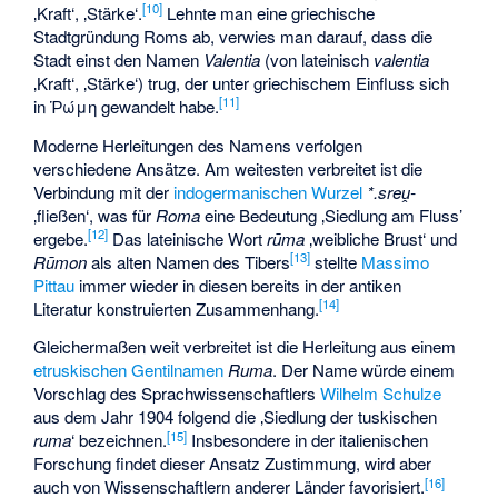
[
10
]
‚Kraft‘
, ‚Stärke‘.
Lehnte man eine griechische
Stadtgründung Roms ab, verwies man darauf, dass die
Stadt einst den Namen
Valentia
(von lateinisch
valentia
‚Kraft‘
, ‚Stärke‘) trug, der unter griechischem Einfluss sich
[
11
]
in
Ῥώμη
gewandelt habe.
Moderne Herleitungen des Namens verfolgen
verschiedene Ansätze. Am weitesten verbreitet ist die
Verbindung mit der
indogermanischen
Wurzel
*.sreṷ-
‚fließen‘, was für
Roma
eine Bedeutung ‚Siedlung am Fluss’
[
12
]
ergebe.
Das lateinische Wort
rūma
‚weibliche Brust‘
und
[
13
]
Rūmon
als alten Namen des Tibers
stellte
Massimo
Pittau
immer wieder in diesen bereits in der antiken
[
14
]
Literatur konstruierten Zusammenhang.
Gleichermaßen weit verbreitet ist die Herleitung aus einem
etruskischen
Gentilnamen
Ruma
. Der Name würde einem
Vorschlag des Sprachwissenschaftlers
Wilhelm Schulze
aus dem Jahr 1904 folgend die ‚Siedlung der tuskischen
[
15
]
ruma
‘ bezeichnen.
Insbesondere in der italienischen
Forschung findet dieser Ansatz Zustimmung, wird aber
[
16
]
auch von Wissenschaftlern anderer Länder favorisiert.