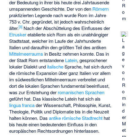
der Bedeutung in ihrer bis heute drei Jahrtausende
R
umspannenden Geschichte. Der von den
Römern
o
praktizierten Legende nach wurde Rom im Jahre
m
753 v. Chr. gegründet, ist jedoch wahrscheinlich
[
3
]
älter.
Nach der Abschüttelung des Einflusses der
Etrusker
etablierte sich Rom als ein unabhängiger
L
Stadtstaat, welcher im Laufe der Jahrhunderte
a
Italien und daraufhin den größten Teil des antiken
g
Mittelmeerraums
in Besitz nehmen konnte. Das in
e
der Stadt Rom entstandene
Latein
, gesprochener
v
lokaler Dialekt und
italische
Sprache, hat sich durch
o
die römische Expansion über ganz Italien vor allem
n
im südwestlichen Mittelmeerraum verbreitet und
R
dort die lokalen Sprachen fundamental beeinflusst,
o
was zur Entstehung der
romanischen Sprachen
m
geführt hat. Das klassische Latein hat sich als
in
lingua franca
der Wissenschaft, Philosophie, Kunst,
d
Theologie, Politik und Diplomatie bis in die Neuzeit
er
halten können. Das
antike römische Stadtrecht
hat
M
bis heute einen bedeutenden Einfluss in den
et
europäischen Rechtsordnungen hinterlassen.
ro