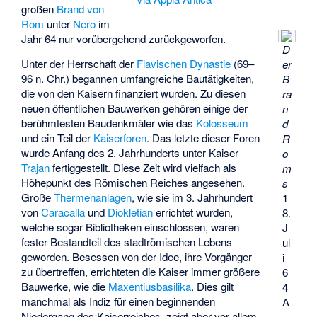
großen
Brand von
Rom
unter
Nero
im
Jahr 64 nur vorübergehend zurückgeworfen.
D
Unter der Herrschaft der
Flavischen Dynastie
(69–
er
96 n. Chr.) begannen umfangreiche Bautätigkeiten,
B
die von den Kaisern finanziert wurden. Zu diesen
ra
neuen öffentlichen Bauwerken gehören einige der
n
berühmtesten Baudenkmäler wie das
Kolosseum
d
und ein Teil der
Kaiserforen
. Das letzte dieser Foren
R
wurde Anfang des 2. Jahrhunderts unter Kaiser
o
Trajan
fertiggestellt. Diese Zeit wird vielfach als
m
Höhepunkt des Römischen Reiches angesehen.
s
Große
Thermenanlagen
, wie sie im 3. Jahrhundert
1
von
Caracalla
und
Diokletian
errichtet wurden,
8.
welche sogar Bibliotheken einschlossen, waren
J
fester Bestandteil des stadtrömischen Lebens
ul
geworden. Besessen von der Idee, ihre Vorgänger
i
zu übertreffen, errichteten die Kaiser immer größere
6
Bauwerke, wie die
Maxentiusbasilika
. Dies gilt
4
manchmal als Indiz für einen beginnenden
A
Niedergang des Kaiserreiches, zeigt aber vor allem,
.