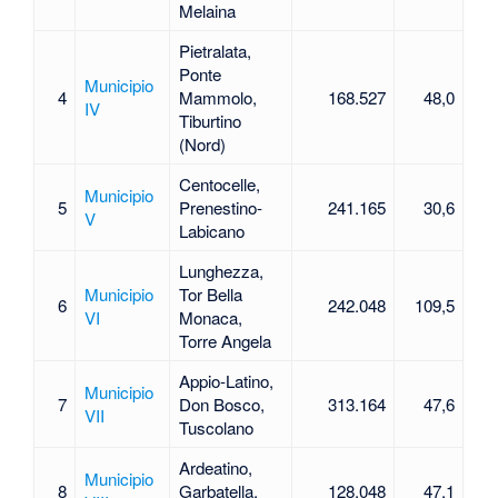
Melaina
Pietralata,
Ponte
Municipio
4
Mammolo,
168.527
48,0
IV
Tiburtino
(Nord)
Centocelle,
Municipio
5
Prenestino-
241.165
30,6
V
Labicano
Lunghezza,
Municipio
Tor Bella
6
242.048
109,5
VI
Monaca,
Torre Angela
Appio-Latino,
Municipio
7
Don Bosco,
313.164
47,6
VII
Tuscolano
Ardeatino,
Municipio
8
Garbatella,
128.048
47,1