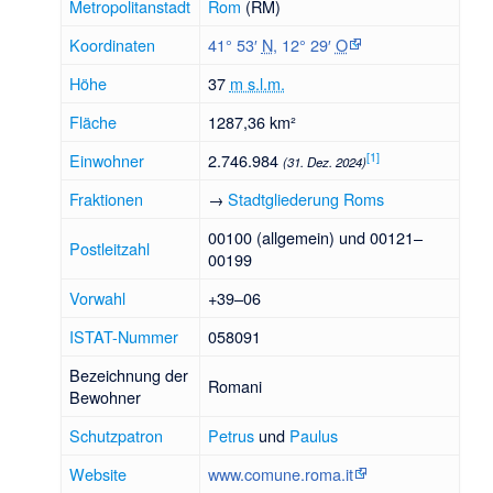
Metropolitanstadt
Rom
(RM)
Koordinaten
41° 53′
N
,
12° 29′
O
Höhe
37
m s.l.m.
Fläche
1287,36 km²
[
1
]
Einwohner
2.746.984
(31. Dez. 2024)
Fraktionen
→
Stadtgliederung Roms
00100 (allgemein) und 00121–
Postleitzahl
00199
Vorwahl
+39–06
ISTAT-Nummer
058091
Bezeichnung der
Romani
Bewohner
Schutzpatron
Petrus
und
Paulus
Website
www.comune.roma.it