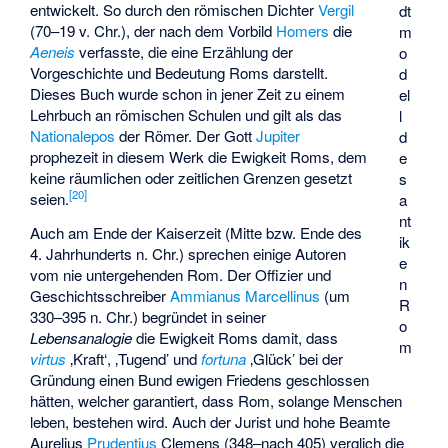
entwickelt. So durch den römischen Dichter
Vergil
dt
(70–19 v. Chr.), der nach dem Vorbild
Homers
die
m
Aeneis
verfasste, die eine Erzählung der
o
Vorgeschichte und Bedeutung Roms darstellt.
d
Dieses Buch wurde schon in jener Zeit zu einem
el
Lehrbuch an römischen Schulen und gilt als das
l
Nationalepos
der Römer. Der Gott
Jupiter
d
prophezeit in diesem Werk die Ewigkeit Roms, dem
e
keine räumlichen oder zeitlichen Grenzen gesetzt
s
[
20
]
seien.
a
nt
Auch am Ende der Kaiserzeit (Mitte bzw. Ende des
ik
4. Jahrhunderts n. Chr.) sprechen einige Autoren
e
vom nie untergehenden Rom. Der Offizier und
n
Geschichtsschreiber
Ammianus Marcellinus
(um
R
330–395 n. Chr.) begründet in seiner
o
Lebensanalogie
die Ewigkeit Roms damit, dass
m
virtus
‚Kraft‘, ‚Tugend’ und
fortuna
‚Glück’ bei der
Gründung einen Bund ewigen Friedens geschlossen
hätten, welcher garantiert, dass Rom, solange Menschen
leben, bestehen wird. Auch der Jurist und hohe Beamte
Aurelius
Prudentius
Clemens (348–nach 405) verglich die