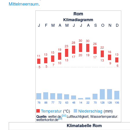
Mittelmeerraum
.
Rom
Klimadiagramm
J
F
M
A
M
J
J
A
S
O
N
D
30
30
28
26
23
22
19
16
15
13
13
20
19
11
17
17
13
13
10
9
7
6
5
5
76
88
77
72
63
48
14
22
70
128
128
106
_
Temperatur
(°C)
_
Niederschlag
(mm)
[
22
]
Quelle:
wetter.de;
Luftfeuchtigkeit, Wassertemperatur:
[
23
]
wetterkontor.de
Klimatabelle Rom