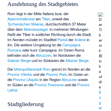
Ausdehnung des Stadtgebietes
Rom liegt in der Mitte Italiens bzw. der
Apenninhalbinsel
am
Tiber
, unweit des
D
Tyrrhenischen Meeres
, durchschnittlich 37 Meter
er
über dem
Meeresspiegel
. In mehreren Windungen
Ti
fließt der Tiber in südlicher Richtung durch die Stadt.
b
Im Norden mündet im Stadtteil
Parioli
der
Aniene
in
er
ihn. Die weitere Umgebung ist die
Campagna
m
Romana
oder kurz
Campagna
. Im Osten Roms
it
befinden sich die
Abruzzen
, im Nordosten die
Bl
Sabiner Berge
und im Südosten die
Albaner Berge
.
ic
k
Die
Metropolitanstadt Rom
grenzt im Norden an die
a
Provinz Viterbo
und die
Provinz Rieti
, im Osten an
uf
die
Provinz L’Aquila
in der Region
Abruzzen
sowie
di
im Süden an die
Provinz Frosinone
und die
Provinz
e
Latina
.
E
n
g
Stadtgliederung
el