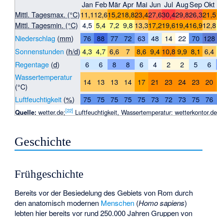
Jan
Feb
Mär
Apr
Mai
Jun
Jul
Aug
Sep
Okt
Mittl. Tagesmax. (°C)
11,1
12,6
15,2
18,8
23,4
27,6
30,4
29,8
26,3
21,5
Mittl. Tagesmin. (°C)
4,5
5,4
7,2
9,8
13,3
17,2
19,6
19,4
16,9
12,8
Niederschlag
(
mm
)
76
88
77
72
63
48
14
22
70
128
Sonnenstunden
(
h/d
)
4,3
4,7
6,6
7
8,6
9,4
10,8
9,9
8,1
6,4
Regentage
(
d
)
6
6
8
8
6
4
2
2
5
6
Wassertemperatur
14
13
13
14
17
21
23
24
23
20
(°C)
Luftfeuchtigkeit
(
%
)
75
75
75
75
75
73
72
73
75
76
[
22
]
Quelle:
wetter.de;
Luftfeuchtigkeit, Wassertemperatur: wetterkontor.d
Geschichte
Frühgeschichte
Bereits vor der Besiedelung des Gebiets von Rom durch
den anatomisch modernen
Menschen
(
Homo sapiens
)
lebten hier bereits vor rund 250.000 Jahren Gruppen von