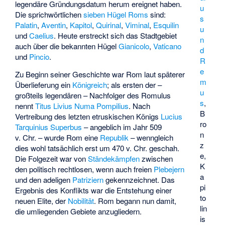
legendäre Gründungsdatum herum ereignet haben.
u
Die sprichwörtlichen
sieben Hügel Roms
sind:
s
Palatin
,
Aventin
,
Kapitol
,
Quirinal
,
Viminal
,
Esquilin
u
und
Caelius
. Heute erstreckt sich das Stadtgebiet
n
auch über die bekannten Hügel
Gianicolo
,
Vaticano
d
und
Pincio
.
R
e
Zu Beginn seiner Geschichte war Rom laut späterer
m
Überlieferung ein
Königreich
; als ersten der –
u
großteils legendären – Nachfolger des Romulus
s
,
nennt
Titus Livius
Numa Pompilius
. Nach
B
Vertreibung des letzten etruskischen Königs
Lucius
ro
Tarquinius Superbus
– angeblich im Jahr 509
n
v. Chr. – wurde Rom eine
Republik
– wenngleich
z
dies wohl tatsächlich erst um 470 v. Chr. geschah.
e,
Die Folgezeit war von
Ständekämpfen
zwischen
K
den politisch rechtlosen, wenn auch freien
Plebejern
a
und den adeligen
Patriziern
gekennzeichnet. Das
pi
Ergebnis des Konflikts war die Entstehung einer
to
neuen Elite, der
Nobilität
. Rom begann nun damit,
lin
die umliegenden Gebiete anzugliedern.
is