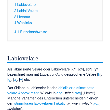
1
Labiovelare
2
Labial-Velare
3
Literatur
4
Weblinks
4.1
Einzelnachweise
Labiovelare
Als labialisierte Velare oder Labiovelare [
kʷ
], [
gʷ
], [
xʷ
], [
ɣʷ
]
bezeichnet man mit
Lippenrundung
gesprochene Velare [
k
],
[
g
], [
x
], [
ɣ
] etc.
Der üblichste Labiovelar ist der
labialisierte stimmhafte
velare Approximant
[
w
] (wie in
engl.
witch
[
wɪtʃ
] „Hexe“).
Manche Varianten des Englischen unterscheiden hiervon
den
stimmlosen labiovelaren Frikativ
[
ʍ
] wie in
which
[
ʍɪtʃ
]
„welcher“.