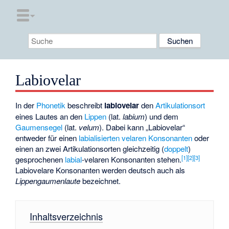
Labiovelar
In der
Phonetik
beschreibt
labiovelar
den
Artikulationsort
eines Lautes an den
Lippen
(lat.
labium
) und dem
Gaumensegel
(lat.
velum
). Dabei kann „Labiovelar“
entweder für einen
labialisierten
velaren
Konsonanten
oder
einen an zwei Artikulationsorten gleichzeitig (
doppelt
)
[1]
[2]
[3]
gesprochenen
labial
-velaren Konsonanten stehen.
Labiovelare Konsonanten werden deutsch auch als
Lippengaumenlaute
bezeichnet.
Inhaltsverzeichnis