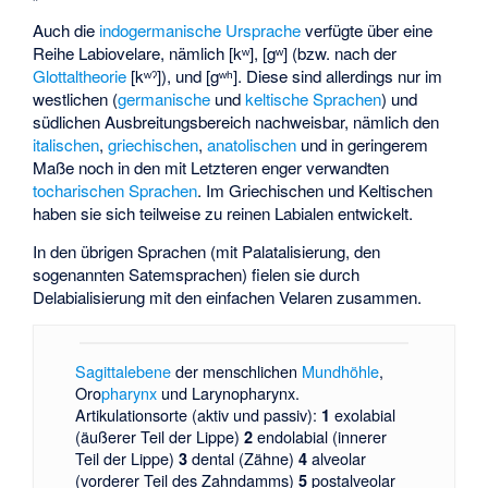
Auch die
indogermanische Ursprache
verfügte über eine
Reihe Labiovelare, nämlich [
kʷ
], [
gʷ
] (bzw. nach der
Glottaltheorie
[
kʷˀ
]), und [
gʷʰ
]. Diese sind allerdings nur im
westlichen (
germanische
und
keltische Sprachen
) und
südlichen Ausbreitungsbereich nachweisbar, nämlich den
italischen
,
griechischen
,
anatolischen
und in geringerem
Maße noch in den mit Letzteren enger verwandten
tocharischen Sprachen
. Im Griechischen und Keltischen
haben sie sich teilweise zu reinen Labialen entwickelt.
In den übrigen Sprachen (mit Palatalisierung, den
sogenannten Satemsprachen) fielen sie durch
Delabialisierung mit den einfachen Velaren zusammen.
Sagittalebene
der menschlichen
Mundhöhle
,
Oro
pharynx
und Larynopharynx.
Artikulationsorte (aktiv und passiv):
exolabial
1
(äußerer Teil der Lippe)
endolabial (innerer
2
Teil der Lippe)
dental (Zähne)
alveolar
3
4
(vorderer Teil des Zahndamms)
postalveolar
5