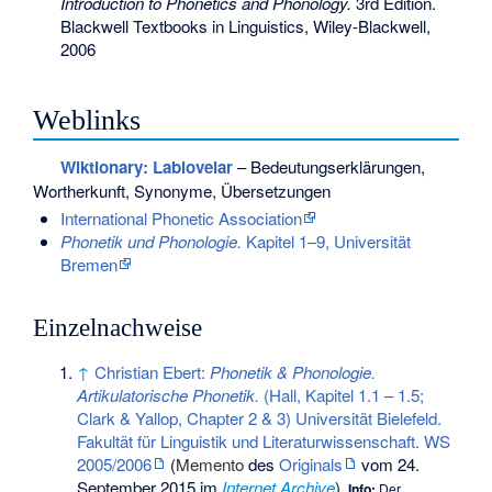
Introduction to Phonetics and Phonology.
3rd Edition.
Blackwell Textbooks in Linguistics, Wiley-Blackwell,
2006
Weblinks
Wiktionary: Labiovelar
– Bedeutungserklärungen,
Wortherkunft, Synonyme, Übersetzungen
International Phonetic Association
Phonetik und Phonologie.
Kapitel 1–9, Universität
Bremen
Einzelnachweise
↑
Christian Ebert:
Phonetik & Phonologie.
Artikulatorische Phonetik.
(Hall, Kapitel 1.1 – 1.5;
Clark & Yallop, Chapter 2 & 3) Universität Bielefeld.
Fakultät für Linguistik und Literaturwissenschaft. WS
2005/2006
(
Memento
des
Originals
vom 24.
September 2015 im
Internet Archive
)
Info:
Der