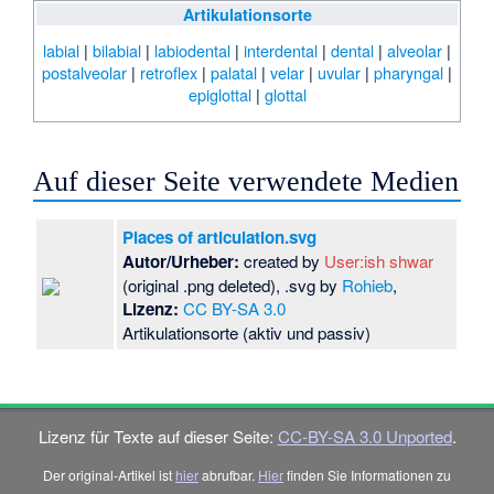
Artikulationsorte
labial
|
bilabial
|
labiodental
|
interdental
|
dental
|
alveolar
|
postalveolar
|
retroflex
|
palatal
|
velar
|
uvular
|
pharyngal
|
epiglottal
|
glottal
Auf dieser Seite verwendete Medien
Places of articulation.svg
Autor/Urheber:
created by
User:ish shwar
(original .png deleted), .svg by
Rohieb
,
Lizenz:
CC BY-SA 3.0
Artikulationsorte (aktiv und passiv)
Lizenz für Texte auf dieser Seite:
CC-BY-SA 3.0 Unported
.
Der original-Artikel ist
hier
abrufbar.
Hier
finden Sie Informationen zu