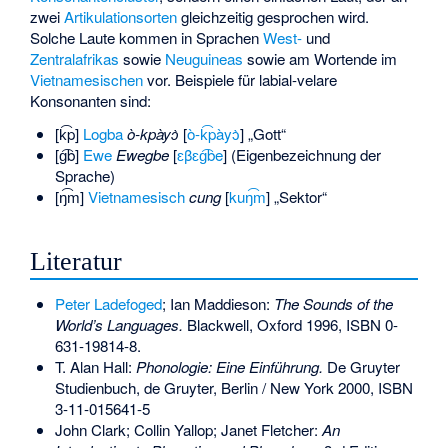
zwei
Artikulationsorten
gleichzeitig gesprochen wird.
Solche Laute kommen in Sprachen
West-
und
Zentralafrikas
sowie
Neuguineas
sowie am Wortende im
Vietnamesischen
vor. Beispiele für labial-velare
Konsonanten sind:
[
k͡p
]
Logba
ò-kpàyɔ̀
[
ò-k͡pàyɔ̀
] „Gott“
[
g͡b
]
Ewe
Ewegbe
[
ɛβɛg͡be
] (Eigenbezeichnung der
Sprache)
[
ŋ͡m
]
Vietnamesisch
cung
[
kuŋ͡m
] „Sektor“
Literatur
Peter Ladefoged
; Ian Maddieson:
The Sounds of the
World’s Languages.
Blackwell, Oxford 1996,
ISBN 0-
631-19814-8
.
T. Alan Hall:
Phonologie: Eine Einführung.
De Gruyter
Studienbuch, de Gruyter, Berlin / New York 2000,
ISBN
3-11-015641-5
John Clark; Collin Yallop; Janet Fletcher:
An