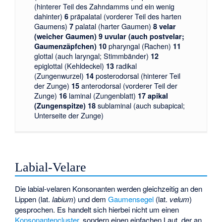
(hinterer Teil des Zahndamms und ein wenig
dahinter)
präpalatal (vorderer Teil des harten
6
Gaumens)
palatal (harter Gaumen)
7
8
velar
(weicher Gaumen)
9
uvular (auch postvelar;
pharyngal (Rachen)
Gaumenzäpfchen)
10
11
glottal (auch laryngal; Stimmbänder)
12
epiglottal (Kehldeckel)
radikal
13
(Zungenwurzel)
posterodorsal (hinterer Teil
14
der Zunge)
anterodorsal (vorderer Teil der
15
Zunge)
laminal (Zungenblatt)
16
17
apikal
sublaminal (auch subapical;
(Zungenspitze)
18
Unterseite der Zunge)
Labial-Velare
Die labial-velaren Konsonanten werden gleichzeitig an den
Lippen (lat.
labium
) und dem
Gaumensegel
(lat.
velum
)
gesprochen. Es handelt sich hierbei nicht um einen
Konsonantencluster
, sondern einen einfachen Laut, der an