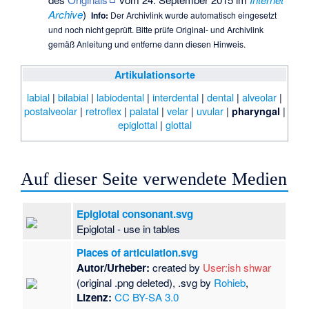
Archive
)
Info:
Der Archivlink wurde automatisch eingesetzt
und noch nicht geprüft. Bitte prüfe Original- und Archivlink
gemäß
Anleitung
und entferne dann diesen Hinweis.
Artikulationsorte
labial
|
bilabial
|
labiodental
|
interdental
|
dental
|
alveolar
|
postalveolar
|
retroflex
|
palatal
|
velar
|
uvular
|
|
pharyngal
epiglottal
|
glottal
Auf dieser Seite verwendete Medien
Epiglotal consonant.svg
Epiglotal - use in tables
Places of articulation.svg
Autor/Urheber:
created by
User:ish shwar
(original .png deleted), .svg by
Rohieb
,
Lizenz:
CC BY-SA 3.0