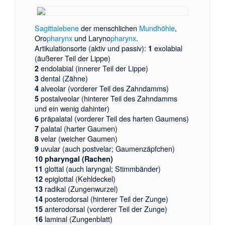
Sagittalebene
der menschlichen
Mundhöhle
,
Oro
pharynx
und Laryno
pharynx
.
Artikulationsorte (aktiv und passiv):
exolabial
1
(äußerer Teil der Lippe)
endolabial (innerer Teil der Lippe)
2
dental (Zähne)
3
alveolar (vorderer Teil des Zahndamms)
4
postalveolar (hinterer Teil des Zahndamms
5
und ein wenig dahinter)
präpalatal (vorderer Teil des harten Gaumens)
6
palatal (harter Gaumen)
7
velar (weicher Gaumen)
8
uvular (auch postvelar; Gaumenzäpfchen)
9
10 pharyngal (Rachen)
glottal (auch laryngal; Stimmbänder)
11
epiglottal (Kehldeckel)
12
radikal (Zungenwurzel)
13
posterodorsal (hinterer Teil der Zunge)
14
anterodorsal (vorderer Teil der Zunge)
15
laminal (Zungenblatt)
16