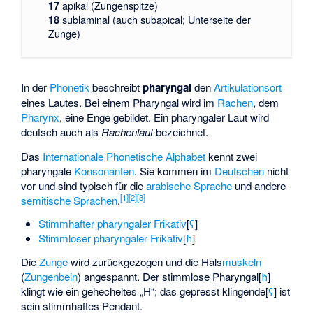
apikal (Zungenspitze)
17
sublaminal (auch subapical; Unterseite der
18
Zunge)
In der
Phonetik
beschreibt
pharyngal
den
Artikulationsort
eines Lautes. Bei einem Pharyngal wird im
Rachen
, dem
Pharynx
, eine Enge gebildet. Ein pharyngaler Laut wird
deutsch auch als
Rachenlaut
bezeichnet.
Das
Internationale Phonetische Alphabet
kennt zwei
pharyngale
Konsonanten
. Sie kommen im
Deutschen
nicht
vor und sind typisch für die
arabische Sprache
und andere
[1]
[2]
[3]
semitische Sprachen
.
Stimmhafter pharyngaler Frikativ
​[⁠
ʕ
⁠]​
Stimmloser pharyngaler Frikativ
​[⁠
ħ
⁠]​
Die
Zunge
wird zurückgezogen und die Hals
muskeln
(
Zungenbein
) angespannt. Der stimmlose Pharyngal
​[⁠
ħ
⁠]​
klingt wie ein gehecheltes „H“; das gepresst klingende
​[⁠
ʕ
⁠]​
ist
sein stimmhaftes Pendant.