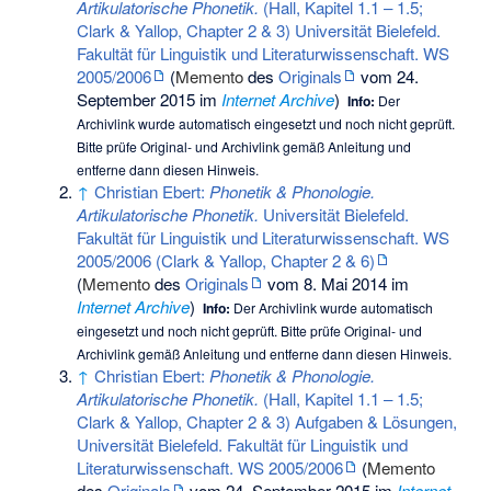
Artikulatorische Phonetik.
(Hall, Kapitel 1.1 – 1.5;
Clark & Yallop, Chapter 2 & 3) Universität Bielefeld.
Fakultät für Linguistik und Literaturwissenschaft. WS
2005/2006
(
Memento
des
Originals
vom 24.
September 2015 im
Internet Archive
)
Info:
Der
Archivlink wurde automatisch eingesetzt und noch nicht geprüft.
Bitte prüfe Original- und Archivlink gemäß
Anleitung
und
entferne dann diesen Hinweis.
↑
Christian Ebert:
Phonetik & Phonologie.
Artikulatorische Phonetik.
Universität Bielefeld.
Fakultät für Linguistik und Literaturwissenschaft. WS
2005/2006 (Clark & Yallop, Chapter 2 & 6)
(
Memento
des
Originals
vom 8. Mai 2014 im
Internet Archive
)
Info:
Der Archivlink wurde automatisch
eingesetzt und noch nicht geprüft. Bitte prüfe Original- und
Archivlink gemäß
Anleitung
und entferne dann diesen Hinweis.
↑
Christian Ebert:
Phonetik & Phonologie.
Artikulatorische Phonetik.
(Hall, Kapitel 1.1 – 1.5;
Clark & Yallop, Chapter 2 & 3) Aufgaben & Lösungen,
Universität Bielefeld. Fakultät für Linguistik und
Literaturwissenschaft. WS 2005/2006
(
Memento
des
Originals
vom 24. September 2015 im
Internet