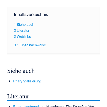
Inhaltsverzeichnis
1
Siehe auch
2
Literatur
3
Weblinks
3.1
Einzelnachweise
Siehe auch
Pharyngalisierung
Literatur
Peter Ladefoged
; Ian Maddieson:
The Sounds of the