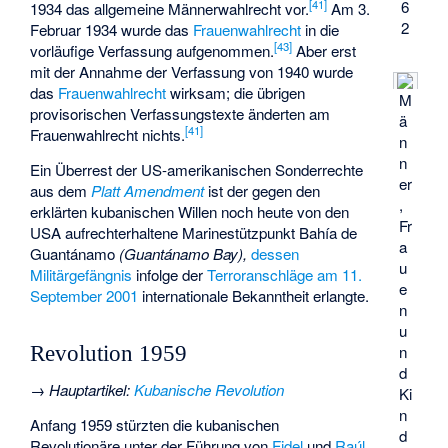
[
41
]
6
1934 das allgemeine Männerwahlrecht vor.
Am 3.
2
Februar 1934 wurde das
Frauenwahlrecht
in die
[
43
]
vorläufige Verfassung aufgenommen.
Aber erst
mit der Annahme der Verfassung von 1940 wurde
das
Frauenwahlrecht
wirksam; die übrigen
M
provisorischen Verfassungstexte änderten am
ä
[
41
]
Frauenwahlrecht nichts.
n
n
Ein Überrest der US-amerikanischen Sonderrechte
er
aus dem
Platt Amendment
ist der gegen den
,
erklärten kubanischen Willen noch heute von den
Fr
USA aufrechterhaltene Marinestützpunkt Bahía de
a
Guantánamo
(Guantánamo Bay),
dessen
u
Militärgefängnis
infolge der
Terroranschläge am 11.
e
September 2001
internationale Bekanntheit erlangte.
n
u
n
Revolution 1959
d
→
Hauptartikel
:
Kubanische Revolution
Ki
n
Anfang 1959 stürzten die kubanischen
d
Revolutionäre unter der Führung von
Fidel
und
Raúl