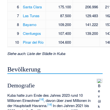
6
Santa Clara
175.100
206.996
21
7
Las Tunas
87.500
129.483
16
8
Bayamo
109.200
141.222
15
9
Cienfuegos
107.400
139.200
14
10
Pinar del Río
104.600
14
Siehe auch
:
Liste der Städte in Kuba
Bevölkerung
Demografie
B
e
Kuba hatte zum Ende des Jahres 2023 rund 10
v
[
18
]
Millionen Einwohner
, davon über zwei Millionen in
öl
[
19
]
der Hauptstadt Havanna.
In den Jahren 2021 bis
k