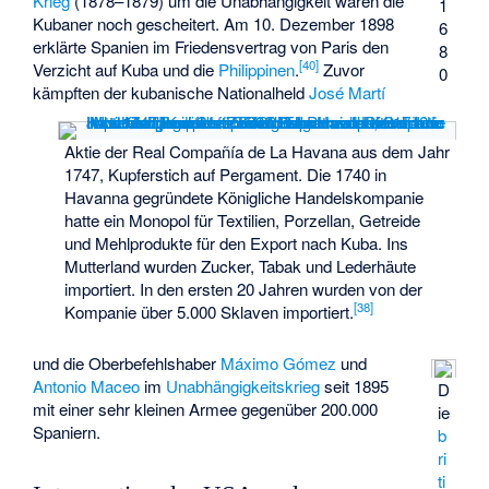
Krieg
(1878–1879) um die Unabhängigkeit waren die
1
Kubaner noch gescheitert. Am 10. Dezember 1898
6
erklärte Spanien im Friedensvertrag von Paris den
8
[
40
]
Verzicht auf Kuba und die
Philippinen
.
Zuvor
0
kämpften der kubanische Nationalheld
José Martí
Aktie der Real Compañía de La Havana aus dem Jahr
1747, Kupferstich auf Pergament. Die 1740 in
Havanna gegründete Königliche Handelskompanie
hatte ein Monopol für Textilien, Porzellan, Getreide
und Mehlprodukte für den Export nach Kuba. Ins
Mutterland wurden Zucker, Tabak und Lederhäute
importiert. In den ersten 20 Jahren wurden von der
[
38
]
Kompanie über 5.000 Sklaven importiert.
und die Oberbefehlshaber
Máximo Gómez
und
Antonio Maceo
im
Unabhängigkeitskrieg
seit 1895
D
mit einer sehr kleinen Armee gegenüber 200.000
ie
Spaniern.
b
ri
ti