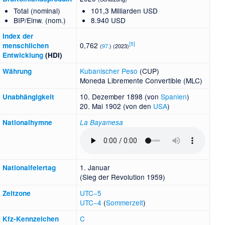
Total (nominal)
101,3 Milliarden USD
BIP/Einw. (nom.)
8.940 USD
Index der
[
5
]
0,762
menschlichen
(
97.
) (2023)
Entwicklung
(HDI)
Kubanischer Peso
(CUP)
Währung
Moneda Libremente Convertible
(MLC)
10. Dezember 1898 (von
Spanien
)
Unabhängigkeit
20. Mai 1902 (von den
USA
)
National­hymne
La Bayamesa
1. Januar
Nationalfeiertag
(Sieg der Revolution 1959)
UTC−5
Zeitzone
UTC−4
(
Sommerzeit
)
C
Kfz-Kennzeichen