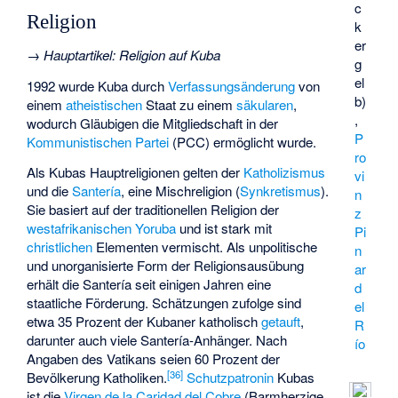
c
Religion
k
er
→
Hauptartikel
:
Religion auf Kuba
g
el
1992 wurde Kuba durch
Verfassungsänderung
von
b)
einem
atheistischen
Staat zu einem
säkularen
,
,
wodurch Gläubigen die Mitgliedschaft in der
P
Kommunistischen Partei
(PCC) ermöglicht wurde.
ro
Als Kubas Hauptreligionen gelten der
Katholizismus
vi
und die
Santería
, eine Mischreligion (
Synkretismus
).
n
Sie basiert auf der
traditionellen Religion
der
z
westafrikanischen
Yoruba
und ist stark mit
Pi
christlichen
Elementen vermischt. Als unpolitische
n
und unorganisierte Form der Religionsausübung
ar
erhält die Santería seit einigen Jahren eine
d
staatliche Förderung. Schätzungen zufolge sind
el
etwa 35 Prozent der Kubaner katholisch
getauft
,
R
darunter auch viele Santería-Anhänger. Nach
ío
Angaben des Vatikans seien 60 Prozent der
[
36
]
Bevölkerung Katholiken.
Schutzpatronin
Kubas
ist die
Virgen de la Caridad del Cobre
(Barmherzige