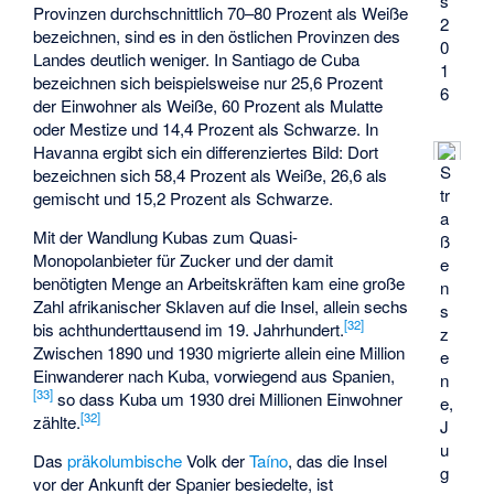
s
Provinzen durchschnittlich 70–80 Prozent als Weiße
2
bezeichnen, sind es in den östlichen Provinzen des
0
Landes deutlich weniger. In Santiago de Cuba
1
bezeichnen sich beispielsweise nur 25,6 Prozent
6
der Einwohner als Weiße, 60 Prozent als Mulatte
oder Mestize und 14,4 Prozent als Schwarze. In
Havanna ergibt sich ein differenziertes Bild: Dort
S
bezeichnen sich 58,4 Prozent als Weiße, 26,6 als
tr
gemischt und 15,2 Prozent als Schwarze.
a
Mit der Wandlung Kubas zum Quasi-
ß
Monopolanbieter für Zucker und der damit
e
benötigten Menge an Arbeitskräften kam eine große
n
Zahl afrikanischer Sklaven auf die Insel, allein sechs
s
[
32
]
bis achthunderttausend im 19. Jahrhundert.
z
Zwischen 1890 und 1930 migrierte allein eine Million
e
Einwanderer nach Kuba, vorwiegend aus Spanien,
n
[
33
]
so dass Kuba um 1930 drei Millionen Einwohner
e,
[
32
]
zählte.
J
u
Das
präkolumbische
Volk der
Taíno
, das die Insel
g
vor der Ankunft der Spanier besiedelte, ist