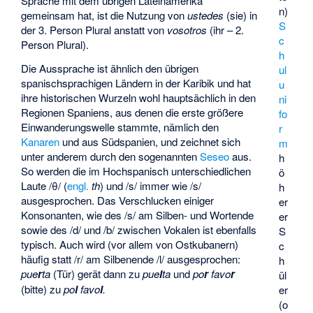
Sprache mit dem übrigen Lateinamerika
n)
gemeinsam hat, ist die Nutzung von
ustedes
(sie) in
S
der 3. Person Plural anstatt von
vosotros
(ihr – 2.
c
Person Plural).
h
Die Aussprache ist ähnlich den übrigen
ul
spanischsprachigen Ländern in der Karibik und hat
u
ihre historischen Wurzeln wohl hauptsächlich in den
ni
Regionen Spaniens, aus denen die erste größere
fo
Einwanderungswelle stammte, nämlich den
r
Kanaren
und aus Südspanien, und zeichnet sich
m
unter anderem durch den sogenannten
Seseo
aus.
h
So werden die im Hochspanisch unterschiedlichen
ö
Laute
/θ/
(
engl.
th
) und
/s/
immer wie
/s/
h
ausgesprochen. Das Verschlucken einiger
er
Konsonanten, wie des
/s/
am Silben- und Wortende
er
sowie des
/d/
und
/b/
zwischen Vokalen ist ebenfalls
S
typisch. Auch wird (vor allem von Ostkubanern)
c
häufig statt
/r/
am Silbenende
/l/
ausgesprochen:
h
pue
r
ta
(Tür) gerät dann zu
pue
l
ta
und
po
r
favo
r
ül
(bitte) zu
po
l
favo
l
.
er
(o