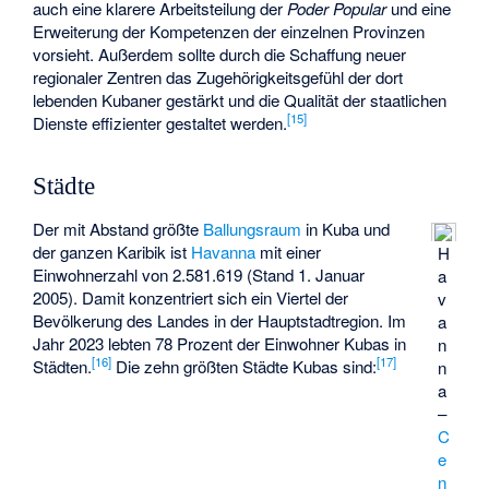
auch eine klarere Arbeitsteilung der
Poder Popular
und eine
Erweiterung der Kompetenzen der einzelnen Provinzen
vorsieht. Außerdem sollte durch die Schaffung neuer
regionaler Zentren das Zugehörigkeitsgefühl der dort
lebenden Kubaner gestärkt und die Qualität der staatlichen
[
15
]
Dienste effizienter gestaltet werden.
Städte
Der mit Abstand größte
Ballungsraum
in Kuba und
der ganzen Karibik ist
Havanna
mit einer
H
Einwohnerzahl von 2.581.619 (Stand 1. Januar
a
2005). Damit konzentriert sich ein Viertel der
v
Bevölkerung des Landes in der Hauptstadtregion. Im
a
Jahr 2023 lebten 78 Prozent der Einwohner Kubas in
n
[
16
]
[
17
]
Städten.
Die zehn größten Städte Kubas sind:
n
a
–
C
e
n