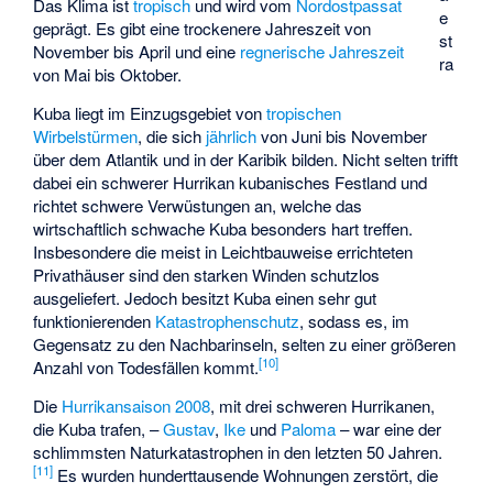
Das Klima ist
tropisch
und wird vom
Nordostpassat
e
geprägt. Es gibt eine trockenere Jahreszeit von
st
November bis April und eine
regnerische Jahreszeit
ra
von Mai bis Oktober.
Kuba liegt im Einzugsgebiet von
tropischen
Wirbelstürmen
, die sich
jährlich
von Juni bis November
über dem Atlantik und in der Karibik bilden. Nicht selten trifft
dabei ein schwerer Hurrikan kubanisches Festland und
richtet schwere Verwüstungen an, welche das
wirtschaftlich schwache Kuba besonders hart treffen.
Insbesondere die meist in Leichtbauweise errichteten
Privathäuser sind den starken Winden schutzlos
ausgeliefert. Jedoch besitzt Kuba einen sehr gut
funktionierenden
Katastrophenschutz
, sodass es, im
Gegensatz zu den Nachbarinseln, selten zu einer größeren
[
10
]
Anzahl von Todesfällen kommt.
Die
Hurrikansaison 2008
, mit drei schweren Hurrikanen,
die Kuba trafen, –
Gustav
,
Ike
und
Paloma
– war eine der
schlimmsten Naturkatastrophen in den letzten 50 Jahren.
[
11
]
Es wurden hunderttausende Wohnungen zerstört, die