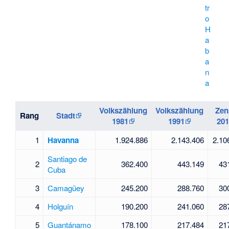
tr
o
H
a
b
a
n
a
Volkszählung
Volkszählung
Zen
Rang
Stadt
1981
1991
20
1
Havanna
1.924.886
2.143.406
2.10
Santiago de
2
362.400
443.149
43
Cuba
3
Camagüey
245.200
288.760
30
4
Holguín
190.200
241.060
28
5
Guantánamo
178.100
217.484
21