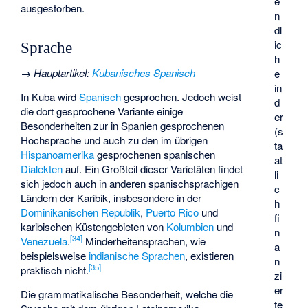
e
ausgestorben.
n
dl
ic
Sprache
h
→
Hauptartikel
:
Kubanisches Spanisch
e
in
In Kuba wird
Spanisch
gesprochen. Jedoch weist
d
die dort gesprochene Variante einige
er
Besonderheiten zur in Spanien gesprochenen
(s
Hochsprache und auch zu den im übrigen
ta
Hispanoamerika
gesprochenen spanischen
at
Dialekten
auf. Ein Großteil dieser Varietäten findet
li
sich jedoch auch in anderen spanischsprachigen
c
Ländern der Karibik, insbesondere in der
h
Dominikanischen Republik
,
Puerto Rico
und
fi
karibischen Küstengebieten von
Kolumbien
und
n
[
34
]
Venezuela
.
Minderheitensprachen, wie
a
beispielsweise
indianische Sprachen
, existieren
n
[
35
]
praktisch nicht.
zi
er
Die grammatikalische Besonderheit, welche die
te