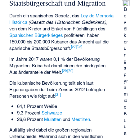
Staatsbürgerschaft und Migration
B
e
Durch ein spanisches Gesetz, das
Ley de Memoria
v
Histórica
(Gesetz des Historischen Gedenkens),
öl
von dem Kinder und Enkel von Flüchtlingen des
k
Spanischen Bürgerkrieges
profitieren, haben
er
150.000 bis 200.000 Kubaner das Anrecht auf die
[
27
]
[
28
]
u
spanische Staatsbürgerschaft.
n
Im Jahre 2017 waren 0,1 % der Bevölkerung
g
Migranten. Kuba hat damit einen der niedrigsten
s
[
29
]
[
30
]
Ausländeranteile der Welt.
p
yr
Die kubanische Bevölkerung teilt sich laut
a
Eigenangaben der beim Zensus 2012 befragten
m
[
31
]
Personen wie folgt auf:
id
64,1 Prozent Weiße
e
9,3 Prozent
Schwarze
K
26,6 Prozent
Mulatten
und
Mestizen
.
u
b
Auffällig sind dabei die großen regionalen
a
Unterschiede: Während sich in den westlichen