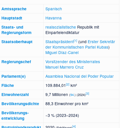
Spanisch
Amtssprache
Havanna
Hauptstadt
realsozialistische
Republik mit
Staats- und
Einparteiendiktatur
Regierungsform
[
1
]
Staatspräsident
(und
Erster Sekretär
Staatsoberhaupt
der Kommunistischen Partei Kubas
)
Miguel Díaz-Canel
Vorsitzender des Ministerrates
Regierungschef
Manuel Marrero Cruz
Asamblea Nacional del Poder Popular
Parlament(e)
[
2
]
109.884,01
km²
Fläche
[
3
]
9,7 Millionen
Einwohnerzahl
(
94.
) (2024)
88,3 Einwohner pro km²
Bevölkerungsdichte
Bevölkerungs­
−3 % (2023–2024)
entwicklung
[
4
]
2020
Bruttoinlandsprodukt
(Schätzung)