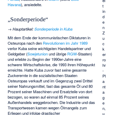
ei
Havana
), ansiedelte.
t
in
d
„Sonderperiode“
e
n
→
Hauptartikel
:
Sonderperiode in Kuba
Z
Mit dem Ende der kommunistischen Diktaturen in
u
Osteuropa nach den
Revolutionen im Jahr 1989
c
verlor Kuba seine wichtigsten Handelspartner und
k
Geldgeber (
Sowjetunion
und übrige
RGW
-Staaten)
er
und erlebte zu Beginn der 1990er-Jahre eine
ro
schwere Wirtschaftskrise, die 1993 ihren Höhepunkt
hr
erreichte. Hatte Kuba zuvor fast seine gesamte
-
Zuckerernte in die sozialistischen Staaten
Pl
Osteuropas verkauft und im Gegenzug zwei Drittel
a
seiner Nahrungsmittel, fast das gesamte Öl und 80
nt
Prozent seiner Maschinen und Ersatzteile von dort
a
bezogen, so waren auf einmal 85 Prozent seines
g
Außenhandels weggebrochen. Die Industrie und das
e
Transportwesen kamen wegen Ölmangels zum
n,
Erliegen und infolge drastischer
u