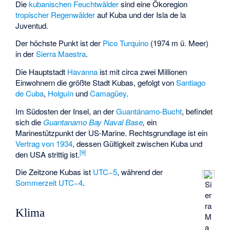
Die
kubanischen Feuchtwälder
sind eine Ökoregion
tropischer Regenwälder
auf Kuba und der Isla de la
Juventud.
Der höchste Punkt ist der
Pico Turquino
(1974 m ü. Meer)
in der
Sierra Maestra
.
Die Hauptstadt
Havanna
ist mit circa zwei Millionen
Einwohnern die größte Stadt Kubas,
gefolgt
von
Santiago
de Cuba
,
Holguín
und
Camagüey
.
Im Südosten der Insel, an der
Guantánamo-Bucht
, befindet
sich die
Guantanamo Bay Naval Base
,
ein
Marinestützpunkt der US-Marine. Rechtsgrundlage ist ein
Vertrag von 1934
, dessen Gültigkeit zwischen Kuba und
[
9
]
den USA strittig ist.
Die Zeitzone Kubas ist
UTC−5
, während der
Sommerzeit
UTC−4
.
Si
er
ra
Klima
M
a