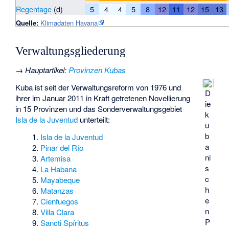
Regentage
(
d
)
5
4
4
5
8
12
11
12
15
13
Quelle:
Klimadaten Havana
Verwaltungsgliederung
→
Hauptartikel
:
Provinzen Kubas
Kuba ist seit der Verwaltungsreform von 1976 und
D
ihrer im Januar 2011 in Kraft getretenen Novellierung
ie
in 15 Provinzen und das Sonderverwaltungsgebiet
k
Isla de la Juventud
unterteilt:
u
b
Isla de la Juventud
a
Pinar del Río
ni
Artemisa
s
La Habana
c
Mayabeque
h
Matanzas
e
Cienfuegos
n
Villa Clara
P
Sancti Spíritus