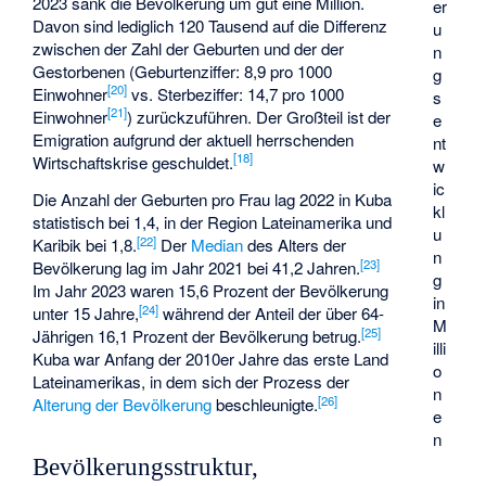
2023 sank die Bevölkerung um gut eine Million.
er
Davon sind lediglich 120 Tausend auf die Differenz
u
zwischen der Zahl der Geburten und der der
n
Gestorbenen (Geburtenziffer: 8,9 pro 1000
g
[
20
]
Einwohner
vs. Sterbeziffer: 14,7 pro 1000
s
[
21
]
Einwohner
) zurückzuführen. Der Großteil ist der
e
Emigration aufgrund der aktuell herrschenden
nt
[
18
]
Wirtschaftskrise geschuldet.
w
ic
Die Anzahl der Geburten pro Frau lag 2022 in Kuba
kl
statistisch bei 1,4, in der Region Lateinamerika und
u
[
22
]
Karibik bei 1,8.
Der
Median
des Alters der
n
[
23
]
Bevölkerung lag im Jahr 2021 bei 41,2 Jahren.
g
Im Jahr 2023 waren 15,6 Prozent der Bevölkerung
in
[
24
]
unter 15 Jahre,
während der Anteil der über 64-
M
[
25
]
Jährigen 16,1 Prozent der Bevölkerung betrug.
illi
Kuba war Anfang der 2010er Jahre das erste Land
o
Lateinamerikas, in dem sich der Prozess der
n
[
26
]
Alterung der Bevölkerung
beschleunigte.
e
n
Bevölkerungsstruktur,