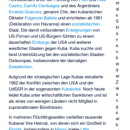
er
Castro
,
Camilo Cienfuegos
und des Argentiniers
al
Ernesto Guevara
, genannt
Che,
den kubanischen
s
Diktator
Fulgencio Batista
und errichteten ab 1961
S
(Deklaration von Havanna) einen
sozialistischen
kl
Staat. Die damit verbundenen
Enteignungen
von
a
US-Firmen und US-Bürgern führten zu einem
v
dauerhaften
Embargo
der USA und weiterer
e
westlicher Staaten gegen Kuba. Kuba suchte und
n
fand Unterstützung bei den sozialistischen Staaten
b
Osteuropas, insbesondere der damaligen
ei
Sowjetunion
.
d
er
Aufgrund der strategischen Lage Kubas eskalierte
Z
1962 der Konflikt zwischen den USA und der
w
UdSSR in der sogenannten
Kubakrise
. Noch heute
a
leidet Kuba unter wirtschaftlichen Sanktionen und ist
n
als eines von wenigen Ländern nicht Mitglied in
g
supranationalen Bündnissen.
s
In mehreren Flüchtlingswellen verließen tausende
ar
Kubaner ihre Heimat, von denen sich ein Großteil in
b
Florida
, insbesondere in
Miami
(siehe
Little