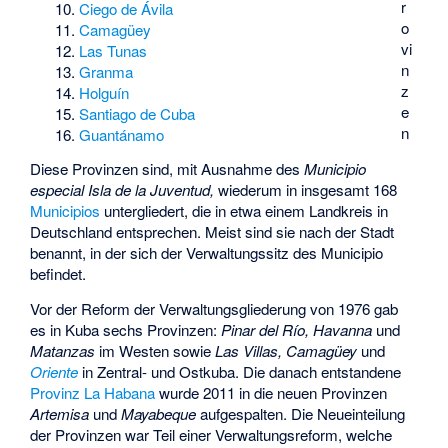
r
Ciego de Ávila
o
Camagüey
vi
Las Tunas
n
Granma
z
Holguín
e
Santiago de Cuba
n
Guantánamo
Diese Provinzen sind, mit Ausnahme des
Municipio
especial Isla de la Juventud,
wiederum in insgesamt 168
Municipios
untergliedert, die in etwa einem Landkreis in
Deutschland entsprechen. Meist sind sie nach der Stadt
benannt, in der sich der Verwaltungssitz des Municipio
befindet.
Vor der Reform der Verwaltungsgliederung von 1976 gab
es in Kuba sechs Provinzen:
Pinar del Río, Havanna
und
Matanzas
im Westen sowie
Las Villas, Camagüey
und
Oriente
in Zentral- und Ostkuba. Die danach entstandene
Provinz La Habana
wurde 2011 in die neuen Provinzen
Artemisa
und
Mayabeque
aufgespalten. Die Neueinteilung
der Provinzen war Teil einer Verwaltungsreform, welche