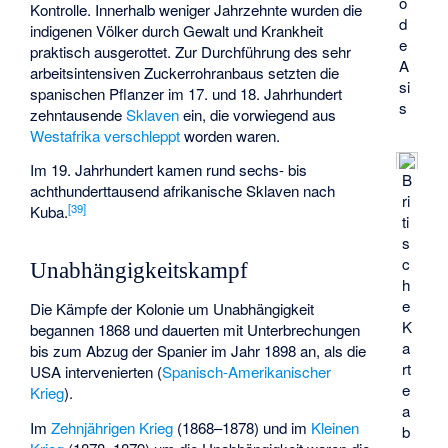
o
Kontrolle. Innerhalb weniger Jahrzehnte wurden die
d
indigenen Völker durch Gewalt und Krankheit
e
praktisch ausgerottet. Zur Durchführung des sehr
A
arbeitsintensiven Zuckerrohranbaus setzten die
si
spanischen Pflanzer im 17. und 18. Jahrhundert
s
zehntausende
Sklaven
ein, die vorwiegend aus
Westafrika
verschleppt
worden waren.
Im 19. Jahrhundert kamen rund sechs- bis
B
achthunderttausend afrikanische Sklaven nach
ri
[
39
]
Kuba.
ti
s
c
Unabhängigkeitskampf
h
e
Die Kämpfe der Kolonie um Unabhängigkeit
K
begannen 1868 und dauerten mit Unterbrechungen
a
bis zum Abzug der Spanier im Jahr 1898 an, als die
rt
USA intervenierten (
Spanisch-Amerikanischer
e
Krieg
).
a
Im
Zehnjährigen Krieg
(1868–1878) und im
Kleinen
b