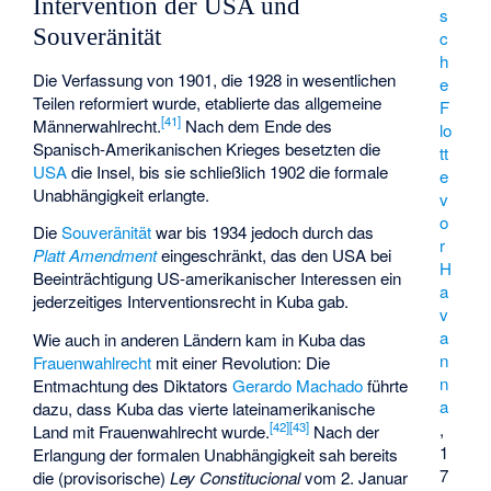
Intervention der USA und
s
Souveränität
c
h
Die Verfassung von 1901, die 1928 in wesentlichen
e
Teilen reformiert wurde, etablierte das allgemeine
F
[
41
]
Männerwahlrecht.
Nach dem Ende des
lo
Spanisch-Amerikanischen Krieges besetzten die
tt
USA
die Insel, bis sie schließlich 1902 die formale
e
Unabhängigkeit erlangte.
v
o
Die
Souveränität
war bis 1934 jedoch durch das
r
Platt Amendment
eingeschränkt, das den USA bei
H
Beeinträchtigung US-amerikanischer Interessen ein
a
jederzeitiges Interventionsrecht in Kuba gab.
v
a
Wie auch in anderen Ländern kam in Kuba das
n
Frauenwahlrecht
mit einer Revolution: Die
n
Entmachtung des Diktators
Gerardo Machado
führte
a
dazu, dass Kuba das vierte lateinamerikanische
[
42
]
[
43
]
,
Land mit Frauenwahlrecht wurde.
Nach der
1
Erlangung der formalen Unabhängigkeit sah bereits
7
die (provisorische)
Ley Constitucional
vom 2. Januar