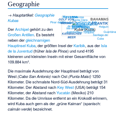
Geographie
→
Hauptartikel
:
Geographie
Havanna
Matanzas
BAHAMAS
GOLF VON
Santa Clara
Kubas
Ciego de Ávila
Pinar del Río
San José
Artemisa
ATLANTIK
MEXIKO
Nueva Gerona
Cienfuegos
de las Lajas
Camagüey
Holguín
Sancti Spíritus
Las Tunas
Isla de la
Kuba (Kuba)
Der
Archipel
gehört zu den
Bayamo
Guantán
Juventud
Pico Turquino
KARIBISCHES
Großen Antillen
. Es besteht
Santiago de
MEER
Cuba
neben der
gleichnamigen
Hauptinsel Kuba
, der größten Insel der
Karibik
, aus der
Isla
de la Juventud
(früher
Isla de Pinos
) und rund 4195
kleineren und kleinsten Inseln mit einer Gesamtfläche von
109.884 km².
Die maximale Ausdehnung der Hauptinsel beträgt von
West
(Cabo San Antonio)
nach Ost
(Punta Maisí)
1250
Kilometer. Die schmalste Nord-Süd-Ausdehnung beträgt 31
Kilometer. Der Abstand nach
Key West
(USA) beträgt 154
Kilometer, der Abstand nach
Yucatán
(Mexiko) 210
Kilometer. Da die Umrisse entfernt an ein Krokodil erinnern,
wird Kuba auch gern als der „grüne Kaiman“ (spanisch:
caimán verde
) bezeichnet.