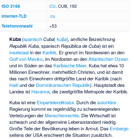
CU
, CUB, 192
ISO 3166
.cu
Internet-TLD
+53
Telefonvorwahl
Kuba
(
spanisch
Cuba
[ˈkuβa]
, amtliche Bezeichnung
Republik Kuba
, spanisch
República de Cuba
) ist ein
Inselstaat
in der
Karibik
. Er grenzt im Nordwesten an den
Golf von Mexiko
, im Nordosten an den
Atlantischen Ozean
und im Süden an das
Karibische Meer
. Kuba hat etwa 10
Millionen Einwohner, mehrheitlich Christen, und ist damit
das nach Einwohnern drittgrößte Land der Karibik (nach
Haiti
und der
Dominikanischen Republik
). Hauptstadt des
Landes ist
Havanna
, die zweitgrößte Metropole der Karibik.
Kuba ist eine
Einparteiendiktatur
. Durch die
autoritäre
Regierung kommt es regelmäßig zu schwerwiegenden
Verletzungen der
Menschenrechte
. Die Wirtschaft ist
schwach und der allgemeine Lebensstandard niedrig.
Große Teile der Bevölkerung leben in Armut. Das
Embargo
seitens der USA erschwert die Situation zusätzlich.