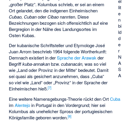
el
„großer Platz“. Kolumbus schrieb, er sei an einem
lit
Ort gelandet, den die indigenen Einheimischen
e
Cubao, Cuban
oder
Cibao
nannten. Diese
n
Bezeichnungen bezogen sich offensichtlich auf eine
bi
Bergregion in der Nähe des Landungsortes im
ld
Osten Kubas.
d
e
Der kubanische Schriftsteller und Etymologe
José
r
Juan Arrom
beschrieb 1964 folgende Wortherkunft:
N
Demnach existiert in der
Sprache der Arawak
der
A
Begriff
kuba-annakan
bzw.
cubanacán,
was so viel
S
wie „Land oder Provinz in der Mitte“ bedeutet. Damit
A
sei quasi als gesichert anzunehmen, dass „Cuba“
so viel wie „Land“ oder „Provinz“ in der Sprache der
[
7
]
Einheimischen hieß.
Eine weitere Namensgebungs-Theorie rückt den Ort
Cuba
im
Alentejo
in Portugal in den Vordergrund; hier sei
Kolumbus als unehelicher Spross der portugiesischen
[
8
]
Königsfamilie geboren worden.