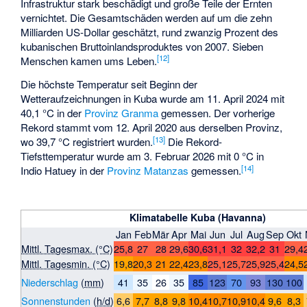
Infrastruktur stark beschädigt und große Teile der Ernten
vernichtet. Die Gesamtschäden werden auf um die zehn
Milliarden US-Dollar geschätzt, rund zwanzig Prozent des
kubanischen Bruttoinlandsproduktes von 2007. Sieben
[
12
]
Menschen kamen ums Leben.
Die höchste Temperatur seit Beginn der
Wetteraufzeichnungen in Kuba wurde am 11. April 2024 mit
40,1 °C in der
Provinz Granma
gemessen. Der vorherige
Rekord stammt vom 12. April 2020 aus derselben Provinz,
[
13
]
wo 39,7 °C registriert wurden.
Die Rekord-
Tiefsttemperatur wurde am 3. Februar 2026 mit 0 °C in
[
14
]
Indio Hatuey
in der
Provinz Matanzas
gemessen.
Klimatabelle Kuba (Havanna)
Jan
Feb
Mär
Apr
Mai
Jun
Jul
Aug
Sep
Okt
Mittl. Tagesmax. (°C)
25,8
27
28
29,6
30,6
31,1
32
32,2
31
29,4
Mittl. Tagesmin. (°C)
19,8
20,3
21
22,4
23,8
25,1
25,7
25,9
25,4
24,5
Niederschlag
(
mm
)
41
35
26
35
85
123
70
93
130
100
Sonnenstunden
(
h/d
)
6,6
7,7
8,8
9,8
10,4
10,7
10,9
10,4
9,6
8,3