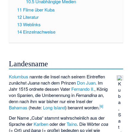
10.5
Unabhängige Medien
11
Filme über Kuba
12
Literatur
13
Weblinks
14
Einzelnachweise
Landesname
Kolumbus
nannte die Insel nach seinem Eintreffen
zunächst
Juana
nach dem Prinzen
Don Juan
. Im
K
Jahr 1515 ordnete dessen Vater
Fernando II.
, König
u
von Spanien, die Umbenennung in
Fernandina
an,
b
denn nach ihm war bisher nur eine Insel der
a
[
6
]
Bahamas
(heute:
Long Island
) benannt worden.
,
S
Der Name „Cuba“ stammt wahrscheinlich aus der
a
Sprache der
Kariben
oder der
Taíno
. Die Wörter
coa
t
(= Ort) und
bana
(= große) bedeuten so viel wie