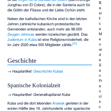
B
Jungfrau von El Cobre), die in der Santería auch für
a
die Göttin der Flüsse und der Liebe
Ochún
steht.
si
li
Neben der katholischen Kirche sind in den letzten
c
Jahren zahlreiche
kubanisch-protestantische
a
Gemeinden entstanden, auch mehr als 96.000
M
Zeugen Jehovas
werden inzwischen gezählt. Das
e
Judentum in Kuba
ist eine Religionsminderheit, die
[
37
]
n
im Jahr 2020 etwa 500 Mitglieder zählte.
or
d
Geschichte
e
S
a
→
Hauptartikel
:
Geschichte Kubas
n
Fr
Spanische Kolonialzeit
a
n
→
Hauptartikel
:
Generalkapitanat Kuba
ci
s
Kuba und die dort lebenden
Arawak
gerieten in der
c
ersten Hälfte des 16. Jahrhunderts unter spanische