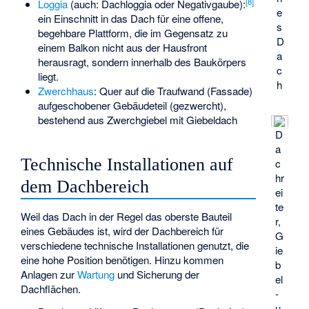
[
8
]
Loggia
(auch: Dachloggia oder Negativgaube):
e
ein Einschnitt in das Dach für eine offene,
s
begehbare Plattform, die im Gegensatz zu
D
einem Balkon nicht aus der Hausfront
a
herausragt, sondern innerhalb des Baukörpers
c
liegt.
h
Zwerchhaus
: Quer auf die Traufwand (Fassade)
aufgeschobener Gebäudeteil (gezwercht),
bestehend aus Zwerchgiebel mit Giebeldach
D
a
Technische Installationen auf
c
hr
dem Dachbereich
ei
te
Weil das Dach in der Regel das oberste Bauteil
r,
eines Gebäudes ist, wird der Dachbereich für
G
verschiedene technische Installationen genutzt, die
ie
eine hohe Position benötigen. Hinzu kommen
b
Anlagen zur
Wartung
und Sicherung der
el
Dachflächen.
-
u