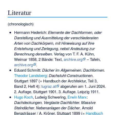
Literatur
(chronologisch)
Hermann Hederich:
Elemente der Dachformen, oder
Darstellung und Ausmittelung der verschiedensten
Arten von Dachkörpern, mit Hinweisung auf ihre
Entstehung und Zerlegung, nebst Andeutung zur
Berechnung derselben
. Verlag von T. F. A. Kühn,
Weimar 1858, 2 Bände: Text,
archive.org
– Tafeln,
archive.org
.
Eduard Schmitt
:
Dächer im Allgemeinen. Dachformen.
Theodor Landsberg
:
Dachstuhl-Constructionen
.
Stuttgart 1897 (= Handbuch der Architektur, Teil 3,
Band 2, Heft 4);
tugraz.at
abgerufen am 1. Juni 2024.
2. Auflage. Stuttgart 1901. 3. Auflage. Leipzig 1911.
Hugo Koch
,
Ludwig Schwering
,
Erwin Marx
:
Dachdeckungen. Verglaste Dachlichter. Massive
Steindächer. Nebenanlagen der Dächer
. Arnold
Bergsträsser / A. Kröner, Stuttgart 1899 (=
Handbuch