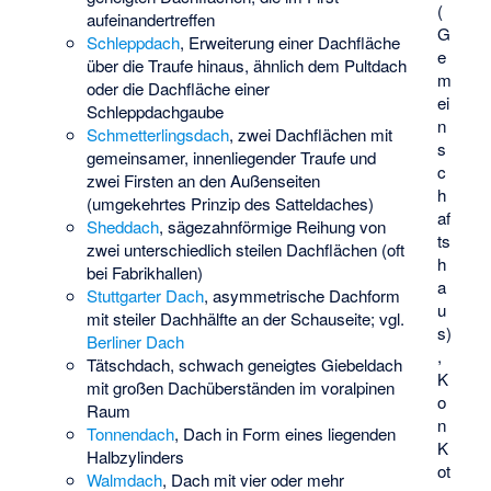
(
aufeinandertreffen
G
Schleppdach
, Erweiterung einer Dachfläche
e
über die Traufe hinaus, ähnlich dem Pultdach
m
oder die Dachfläche einer
ei
Schleppdachgaube
n
Schmetterlingsdach
, zwei Dachflächen mit
s
gemeinsamer, innenliegender Traufe und
c
zwei Firsten an den Außenseiten
h
(umgekehrtes Prinzip des Satteldaches)
af
Sheddach
, sägezahnförmige Reihung von
ts
zwei unterschiedlich steilen Dachflächen (oft
h
bei Fabrikhallen)
a
Stuttgarter Dach
, asymmetrische Dachform
u
mit steiler Dachhälfte an der Schauseite; vgl.
s)
Berliner Dach
,
Tätschdach
, schwach geneigtes Giebeldach
K
mit großen Dachüberständen im voralpinen
o
Raum
n
Tonnendach
, Dach in Form eines liegenden
K
Halbzylinders
ot
Walmdach
, Dach mit vier oder mehr