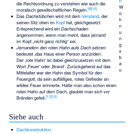
n
die Rechtsordnung zu verstehen wie auch die
W
[
9
]
[
10
]
moralisch gesellschaftlichen Regeln.
o
Das
Dachstübchen
wird mit dem
Verstand
, der
h
seinen Sitz oben im
Kopf
hat, gleichgesetzt.
n
Entsprechend wird ein
Dachschaden
u
angenommen, wenn man meint, dass jemand
n
im Kopf „nicht ganz richtig“ sei.
g
Jemandem den roten Hahn aufs Dach setzen
:
s
bedeutet ‚das Haus einer Person anzünden‘.
b
Der ‚rote Hahn‘ ist dabei gleichzusetzen mit dem
a
Wort ‚Feuer‘ oder ‚Brand‘. Zurückgehend auf das
u
Mittelalter war der Hahn das Symbol für den
Feuergott, da sein auffälliges, rotes Gefieder an
wildes Feuer erinnerte. Hatte man also schon einen
roten Hahn auf dem Dach, glaubte man sich vor
[
11
]
[
12
]
Bränden gefeit.
Siehe auch
Dachkonstruktion