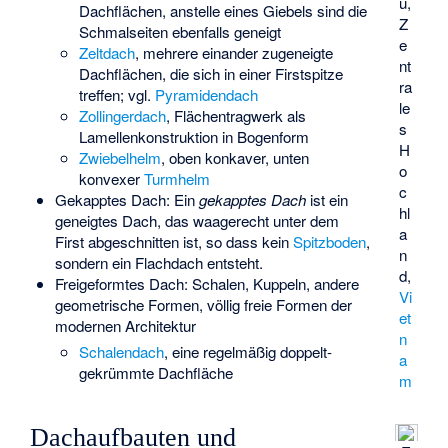
u,
Dachflächen, anstelle eines Giebels sind die
Z
Schmalseiten ebenfalls geneigt
e
Zeltdach
, mehrere einander zugeneigte
nt
Dachflächen, die sich in einer Firstspitze
ra
treffen; vgl.
Pyramidendach
le
Zollingerdach
, Flächentragwerk als
s
Lamellenkonstruktion in Bogenform
H
Zwiebelhelm
, oben konkaver, unten
o
konvexer
Turmhelm
c
Gekapptes Dach: Ein
gekapptes Dach
ist ein
hl
geneigtes Dach, das waagerecht unter dem
a
First abgeschnitten ist, so dass kein
Spitzboden
,
n
sondern ein Flachdach entsteht.
d,
Freigeformtes Dach: Schalen, Kuppeln, andere
Vi
geometrische Formen, völlig freie Formen der
et
modernen Architektur
n
Schalendach
, eine regelmäßig doppelt-
a
gekrümmte Dachfläche
m
Dachaufbauten und