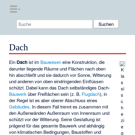
Dach
Ein
Dach
ist im
Bauwesen
eine Konstruktion, die
darunter liegende Räume und Flächen nach oben
K
hin abschließt und sie dadurch vor Sonne, Witterung
la
und anderen von oben eindringenden Einflüssen
s
schützt. Dabei kann das Dach selbständiges Dach-
si
Bauwerk
über Freiflächen sein (z. B.
Flugdach
), in
s
der Regel ist es aber oberer Abschluss eines
c
Gebäudes
. In diesem Fall trennt es zusammen mit
h
den Außenwänden Außenraum von Innenraum und
e
schützt vor der Witterung. Seine Gestaltung ist
zi
prägend für das gesamte Bauwerk und abhängig
e
von klimatischen Bedingungen, Baustoffen und
g