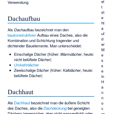
el
Verwendung.
t
st
e
Dachaufbau
ht
a
Als
Dachaufbau
bezeichnet man den
uf
baukonstruktiven
Aufbau eines Daches, also die
d
Kombination und Schichtung tragender und
er
dichtender Bauelemente. Man unterscheidet:
M
Einschalige Dächer
(früher:
Warmdächer
, heute:
e
nicht belüftete Dächer)
s
Umkehrdächer
s
Zweischalige Dächer
(früher:
Kaltdächer
, heute:
e
belüftete Dächer)
in
H
a
Dachhaut
n
n
Als
Dachhaut
bezeichnet man die äußere Schicht
o
des Daches, also die
Dachdeckung
bei geneigten
v
Dächern (regensicher, aber nicht wasserdicht) oder
er