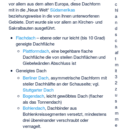
vor allem aus dem alten Europa, diese Dachform
c
mit in die „Neue Welt“
Südamerikas
hl
beziehungsweise in die von ihnen unterworfenen
a
Gebiete. Dort wurde sie vor allem an Kirchen- und
n
Sakralbauten ausgeführt.
d
s
Flachdach
– ebene oder nur leicht (bis 10 Grad)
c
geneigte Dachfläche
h
Plattformdach
, eine begehbare flache
af
Dachfläche die von steilen Dachflächen und
t
Giebelwänden Abschluss ist
m
Geneigtes Dach
it
3
Berliner Dach
, asymmetrische Dachform mit
2
steiler Dachhälfte an der Schauseite; vgl.
z
Stuttgarter Dach
u
Bogendach
, leicht gewölbtes Dach (flacher
s
als das Tonnendach)
a
Bohlendach
, Dachbinder aus
m
Bohlenkreissegmenten versetzt, mindestens
m
drei übereinander verschraubt oder
e
vernagelt.