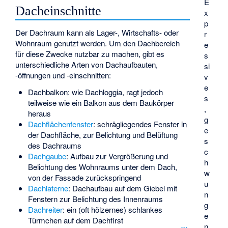
E
Dacheinschnitte
x
p
Der Dachraum kann als Lager-, Wirtschafts- oder
r
Wohnraum genutzt werden. Um den Dachbereich
e
für diese Zwecke nutzbar zu machen, gibt es
s
unterschiedliche Arten von Dachaufbauten,
si
-öffnungen und -einschnitten:
v
e
Dachbalkon: wie
Dachloggia
, ragt jedoch
s
teilweise wie ein Balkon aus dem Baukörper
,
heraus
g
Dachflächenfenster
: schrägliegendes Fenster in
e
der Dachfläche, zur Belichtung und Belüftung
s
des Dachraums
c
Dachgaube
: Aufbau zur Vergrößerung und
h
Belichtung des Wohnraums unter dem Dach,
w
von der Fassade zurückspringend
u
Dachlaterne
: Dachaufbau auf dem Giebel mit
n
Fenstern zur Belichtung des Innenraums
g
Dachreiter
: ein (oft hölzernes) schlankes
e
Türmchen auf dem Dachfirst
n