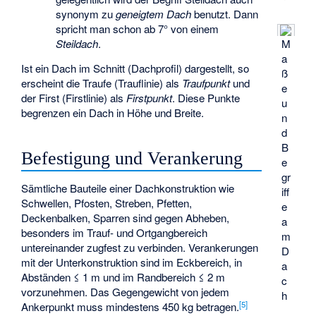
synonym zu
geneigtem Dach
benutzt. Dann
spricht man schon ab 7° von einem
Steildach
.
M
a
Ist ein Dach im Schnitt (Dachprofil) dargestellt, so
ß
erscheint die Traufe (Trauflinie) als
Traufpunkt
und
e
der First (Firstlinie) als
Firstpunkt
. Diese Punkte
u
begrenzen ein Dach in Höhe und Breite.
n
d
B
Befestigung und Verankerung
e
gr
Sämtliche Bauteile einer Dachkonstruktion wie
iff
Schwellen, Pfosten, Streben, Pfetten,
e
Deckenbalken, Sparren sind gegen Abheben,
a
besonders im Trauf- und Ortgangbereich
m
untereinander zugfest zu verbinden. Verankerungen
D
mit der Unterkonstruktion sind im Eckbereich, in
a
Abständen ≤ 1 m und im Randbereich ≤ 2 m
c
vorzunehmen. Das Gegengewicht von jedem
h
[
5
]
Ankerpunkt muss mindestens 450 kg betragen.