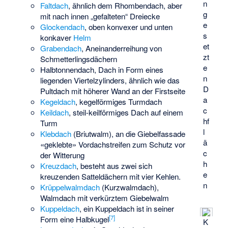
n
Faltdach
, ähnlich dem Rhombendach, aber
g
mit nach innen „gefalteten“ Dreiecke
e
Glockendach
, oben konvexer und unten
s
konkaver
Helm
et
Grabendach
, Aneinanderreihung von
zt
Schmetterlingsdächern
e
Halbtonnendach, Dach in Form eines
n
liegenden Viertelzylinders, ähnlich wie das
D
Pultdach mit höherer Wand an der Firstseite
a
Kegeldach
, kegelförmiges Turmdach
c
Keildach
, steil-keilförmiges Dach auf einem
hf
Turm
l
Klebdach
(Briutwalm), an die Giebelfassade
ä
«geklebte» Vordachstreifen zum Schutz vor
c
der Witterung
h
Kreuzdach
, besteht aus zwei sich
e
kreuzenden Satteldächern mit vier Kehlen.
n
Krüppelwalmdach
(Kurzwalmdach),
Walmdach mit verkürztem Giebelwalm
Kuppeldach
, ein Kuppeldach ist in seiner
[
7
]
Form eine Halbkugel
K