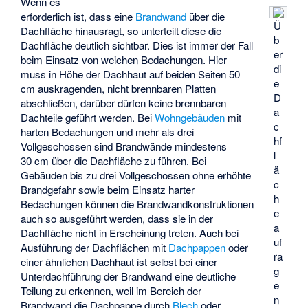
Wenn es
erforderlich ist, dass eine
Brandwand
über die
Ü
Dachfläche hinausragt, so unterteilt diese die
b
Dachfläche deutlich sichtbar. Dies ist immer der Fall
er
beim Einsatz von weichen Bedachungen. Hier
di
muss in Höhe der Dachhaut auf beiden Seiten 50
e
cm auskragenden, nicht brennbaren Platten
D
abschließen, darüber dürfen keine brennbaren
a
Dachteile geführt werden. Bei
Wohngebäuden
mit
c
harten Bedachungen und mehr als drei
hf
Vollgeschossen sind Brandwände mindestens
l
30 cm über die Dachfläche zu führen. Bei
ä
Gebäuden bis zu drei Vollgeschossen ohne erhöhte
c
Brandgefahr sowie beim Einsatz harter
h
Bedachungen können die Brandwandkonstruktionen
e
auch so ausgeführt werden, dass sie in der
a
Dachfläche nicht in Erscheinung treten. Auch bei
uf
Ausführung der Dachflächen mit
Dachpappen
oder
ra
einer ähnlichen Dachhaut ist selbst bei einer
g
Unterdachführung der Brandwand eine deutliche
e
Teilung zu erkennen, weil im Bereich der
n
Brandwand die Dachpappe durch
Blech
oder