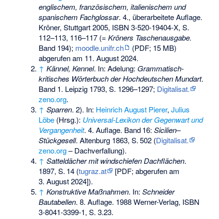
englischem, französischem, italienischem und
spanischem Fachglossar
. 4., überarbeitete Auflage.
Kröner, Stuttgart 2005,
ISBN 3-520-19404-X
, S.
112–113, 116–117 (=
Kröners Taschenausgabe.
Band 194);
moodle.unifr.ch
(PDF; 15 MB)
abgerufen am 11. August 2024.
↑
Kännel, Kennel
. In: Adelung:
Grammatisch-
kritisches Wörterbuch der Hochdeutschen Mundart
.
Band 1. Leipzig 1793, S. 1296–1297;
Digitalisat.
zeno.org
.
↑
Sparren
. 2). In:
Heinrich August Pierer
,
Julius
Löbe
(Hrsg.):
Universal-Lexikon der Gegenwart und
Vergangenheit
. 4. Auflage.
Band
16
:
Sicilien–
Stückgesell
. Altenburg 1863,
S.
502
(
Digitalisat.
zeno.org
– Dachverfallung).
↑
Satteldächer mit windschiefen Dachflächen
.
1897,
S.
14
(
tugraz.at
[PDF; abgerufen am
3. August 2024]).
↑
Konstruktive Maßnahmen
. In:
Schneider
Bautabellen
. 8. Auflage. 1988 Werner-Verlag,
ISBN
3-8041-3399-1
, S. 3.23.