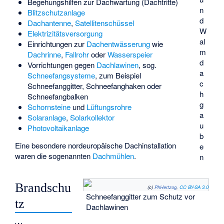
Begehungshilfen zur Dachwartung (Dachtritte)
n
Blitzschutzanlage
d
Dachantenne
,
Satellitenschüssel
W
Elektrizitätsversorgung
al
Einrichtungen zur
Dachentwässerung
wie
m
Dachrinne
,
Fallrohr
oder
Wasserspeier
d
Vorrichtungen gegen
Dachlawinen
, sog.
a
Schneefangsysteme
, zum Beispiel
c
Schneefanggitter, Schneefanghaken oder
h
Schneefangbalken
g
Schornsteine
und
Lüftungsrohre
a
Solaranlage
,
Solarkollektor
u
Photovoltaikanlage
b
Eine besondere nordeuropäische Dachinstallation
e
waren die sogenannten
Dachmühlen
.
n
Brandschu
(c)
PhHertzog
,
CC BY-SA 3.0
Schneefanggitter zum Schutz vor
tz
Dachlawinen