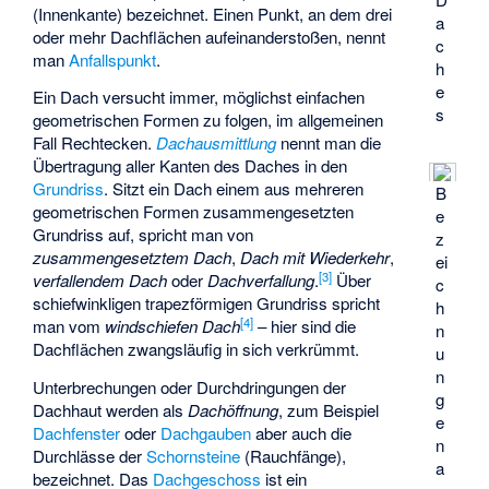
(Innenkante) bezeichnet. Einen Punkt, an dem drei
a
oder mehr Dachflächen aufeinanderstoßen, nennt
c
man
Anfallspunkt
.
h
e
Ein Dach versucht immer, möglichst einfachen
s
geometrischen Formen zu folgen, im allgemeinen
Fall Rechtecken.
Dachausmittlung
nennt man die
Übertragung aller Kanten des Daches in den
Grundriss
. Sitzt ein Dach einem aus mehreren
B
geometrischen Formen zusammengesetzten
e
Grundriss auf, spricht man von
z
zusammengesetztem Dach
,
Dach mit Wiederkehr
,
ei
[
3
]
verfallendem Dach
oder
Dachverfallung
.
Über
c
schiefwinkligen trapezförmigen Grundriss spricht
h
[
4
]
man vom
windschiefen Dach
– hier sind die
n
Dachflächen zwangsläufig in sich verkrümmt.
u
n
Unterbrechungen oder Durchdringungen der
g
Dachhaut werden als
Dachöffnung
, zum Beispiel
e
Dachfenster
oder
Dachgauben
aber auch die
n
Durchlässe der
Schornsteine
(Rauchfänge),
a
bezeichnet. Das
Dachgeschoss
ist ein