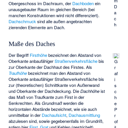
m
Obergeschoss im Dachraum, der
Dachboden
ein
D
unausgebauter Raum im gleichen Bereich (bei
a
manchen Konstruktionen wird nicht differenziert).
c
Dachschmuck
sind alle außen angebrachten
h
zierenden Elemente am Dach.
Maße des Daches
Der Begriff
Firsthöhe
bezeichnet den Abstand von
Oberkante anbaufähiger
Straßenverkehrs
fläche
bis
G
zur Oberkante der Dachhaut des Firstes. Als
r
Traufhöhe
bezeichnet man den Abstand von
af
Oberkante anbaufähiger Straßenverkehrsfläche bis
i
zur (theoretischen) Schnittkante von Außenwand
s
und Oberkante der Dachdeckung. Die
Dachhöhe
ist
c
das Maß von Traufkante zum First in der
h
Senkrechten.
Als
Grundmaß
werden die
e
horizontalen Abstände bezeichnet, wie sie auch
P
unmittelbar in der
Dachaufsicht
,
Dachausmittlung
r
abzulesen sind, sowie gegebenenfalls im
Grundriß
,
of
sofern hier
First
,
Grat
und Kehlen (gestrichelt)
il