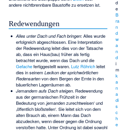
d
andere nichtbrennbare Baustoffe zu ersetzen ist.
e
B
ra
Redewendungen
n
d
Alles unter Dach und Fach bringen
: Alles wurde
w
erfolgreich abgeschlossen. Eine Interpretation
a
der Redewendung leitet dies von der Tatsache
n
ab, dass ein Haus(bau) früher als fertig
d
betrachtet wurde, wenn das Dach und die
i
Gefache
fertiggestellt waren.
Lutz Röhrich
leitet
m
dies in seinem
Lexikon der sprichwörtlichen
k
Redensarten
von dem Bergen der Ernte in den
a
bäuerlichen Lagerräumen ab.
n
Jemandem aufs Dach steigen
. Redewendung
a
aus der germanischen Frühzeit in der
di
Bedeutung von ‚jemanden zurechtweisen‘ und
s
‚öffentlich bloßstellen‘. Sie leitet sich von dem
c
alten Brauch ab, einem Mann das Dach
h
abzudecken, wenn dieser gegen die Ordnung
e
verstoßen hatte. Unter Ordnung ist dabei sowohl