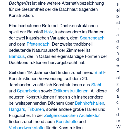
Dachgerüst
ist eine weitere Alternativbezeichnung
s
für die Gesamtheit der die Dachhaut tragenden
el
Konstruktion.
b
st
Eine bedeutende Rolle bei Dachkonstruktionen
tr
spielt der Baustoff
Holz
, insbesondere im Rahmen
a
der zwei klassischen Varianten, dem
Sparrendach
g
und dem
Pfettendach
. Der zweite traditionell
e
bedeutende Naturbaustoff der Zimmerei ist
n
Bambus
, der in Ostasien eigenständige Formen der
d
Dachkonstruktionen hervorgebracht hat.
e
H
Seit dem 19. Jahrhundert finden zunehmend
Stahl
-
ol
Konstruktionen Verwendung, seit dem 20.
z
Jahrhundert zusätzlich Konstruktionen aus
Stahl-
d
und
Spannbeton
sowie
Zeltkonstruktionen
. All diese
a
neueren Konstruktionen finden sich insbesondere
c
bei weitspannenden Dächern über
Bahnhofshallen
,
h
Hangars
,
Tribünen
, sowie andere große Hallen und
d
Flugdächer. In der
Zeitgenössischen Architektur
er
finden zunehmend auch
Kunststoffe
und
W
Verbundwerkstoffe
für die Konstruktion