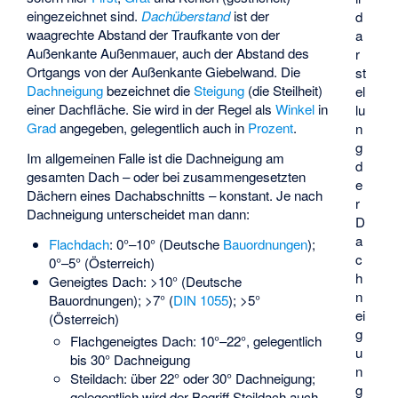
eingezeichnet sind.
Dachüberstand
ist der
d
waagrechte Abstand der Traufkante von der
a
Außenkante Außenmauer, auch der Abstand des
r
Ortgangs von der Außenkante Giebelwand.
Die
st
Dachneigung
bezeichnet die
Steigung
(die Steilheit)
el
einer Dachfläche. Sie wird in der Regel als
Winkel
in
lu
Grad
angegeben, gelegentlich auch in
Prozent
.
n
g
Im allgemeinen Falle ist die Dachneigung am
d
gesamten Dach – oder bei zusammengesetzten
e
Dächern eines Dachabschnitts – konstant. Je nach
r
Dachneigung unterscheidet man dann:
D
a
Flachdach
: 0°–10° (Deutsche
Bauordnungen
);
c
0°–5° (Österreich)
h
Geneigtes Dach: >10° (Deutsche
n
Bauordnungen); >7° (
DIN 1055
); >5°
ei
(Österreich)
g
Flachgeneigtes Dach: 10°–22°, gelegentlich
u
bis 30° Dachneigung
n
Steildach: über 22° oder 30° Dachneigung;
g
gelegentlich wird der Begriff Steildach auch