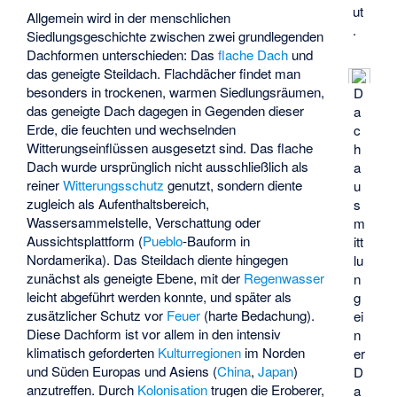
ut
Allgemein wird in der menschlichen
.
Siedlungsgeschichte zwischen zwei grundlegenden
Dachformen unterschieden: Das
flache Dach
und
das geneigte Steildach. Flachdächer findet man
besonders in trockenen, warmen Siedlungsräumen,
D
das geneigte Dach dagegen in Gegenden dieser
a
Erde, die feuchten und wechselnden
c
Witterungseinflüssen ausgesetzt sind. Das flache
h
Dach wurde ursprünglich nicht ausschließlich als
a
reiner
Witterungsschutz
genutzt, sondern diente
u
zugleich als Aufenthaltsbereich,
s
Wassersammelstelle, Verschattung oder
m
Aussichtsplattform (
Pueblo
-Bauform in
itt
Nordamerika). Das Steildach diente hingegen
lu
zunächst als
geneigte Ebene
, mit der
Regenwasser
n
leicht abgeführt werden konnte, und später als
g
zusätzlicher Schutz vor
Feuer
(harte Bedachung).
ei
Diese Dachform ist vor allem in den intensiv
n
klimatisch geforderten
Kulturregionen
im Norden
er
und Süden Europas und Asiens (
China
,
Japan
)
D
anzutreffen. Durch
Kolonisation
trugen die Eroberer,
a