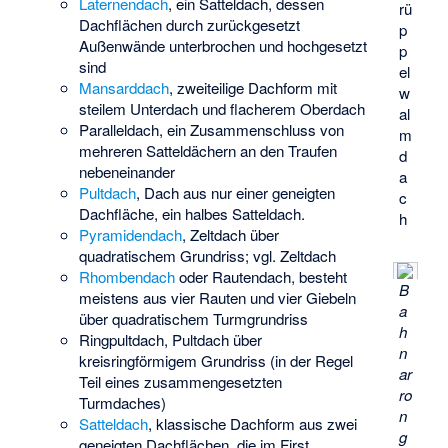
Laternendach
, ein Satteldach, dessen
rü
Dachflächen durch zurückgesetzt
p
Außenwände unterbrochen und hochgesetzt
p
sind
el
Mansarddach
, zweiteilige Dachform mit
w
steilem Unterdach und flacherem Oberdach
al
Paralleldach
, ein Zusammenschluss von
m
mehreren Satteldächern an den Traufen
d
nebeneinander
a
Pultdach
, Dach aus nur einer geneigten
c
Dachfläche, ein halbes Satteldach.
h
Pyramidendach
, Zeltdach über
quadratischem Grundriss; vgl. Zeltdach
Rhombendach
oder Rautendach, besteht
B
meistens aus vier Rauten und vier Giebeln
a
über quadratischem Turmgrundriss
h
Ringpultdach
, Pultdach über
n
kreisringförmigem Grundriss (in der Regel
ar
Teil eines zusammengesetzten
ro
Turmdaches)
n
Satteldach
, klassische Dachform aus zwei
g
geneigten Dachflächen, die im First