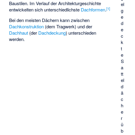
Baustilen. Im Verlauf der Architekturgeschichte
el
[
1
]
entwickelten sich unterschiedlichste
Dachformen
.
g
e
Bei den meisten Dächern kann zwischen
d
Dachkonstruktion
(dem Tragwerk) und der
e
Dachhaut
(der
Dachdeckung
) unterschieden
c
werden.
k
t
e
S
a
tt
el
d
ä
c
h
e
r
ü
b