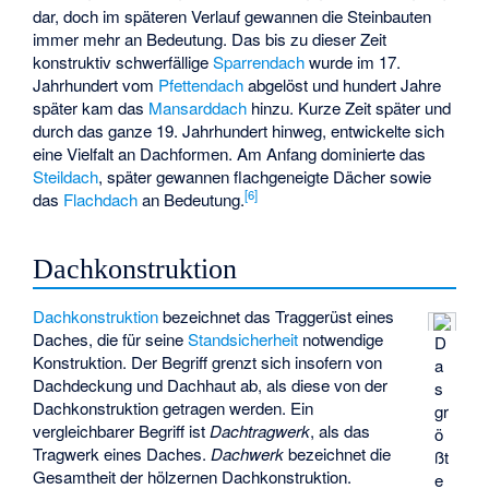
dar, doch im späteren Verlauf gewannen die Steinbauten
immer mehr an Bedeutung. Das bis zu dieser Zeit
konstruktiv schwerfällige
Sparrendach
wurde im 17.
Jahrhundert vom
Pfettendach
abgelöst und hundert Jahre
später kam das
Mansarddach
hinzu. Kurze Zeit später und
durch das ganze 19. Jahrhundert hinweg, entwickelte sich
eine Vielfalt an Dachformen. Am Anfang dominierte das
Steildach
, später gewannen flachgeneigte Dächer sowie
[
6
]
das
Flachdach
an Bedeutung.
Dachkonstruktion
Dachkonstruktion
bezeichnet das Traggerüst eines
Daches, die für seine
Standsicherheit
notwendige
D
Konstruktion. Der Begriff grenzt sich insofern von
a
Dachdeckung und Dachhaut ab, als diese von der
s
Dachkonstruktion getragen werden. Ein
gr
vergleichbarer Begriff ist
Dachtragwerk
, als das
ö
Tragwerk eines Daches.
Dachwerk
bezeichnet die
ßt
Gesamtheit der hölzernen Dachkonstruktion.
e