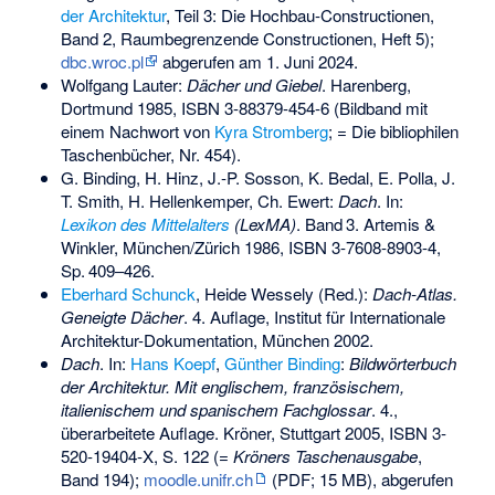
der Architektur
, Teil 3: Die Hochbau-Constructionen,
Band 2, Raumbegrenzende Constructionen, Heft 5);
dbc.wroc.pl
abgerufen am 1. Juni 2024.
Wolfgang Lauter
:
Dächer und Giebel
. Harenberg,
Dortmund 1985,
ISBN 3-88379-454-6
(Bildband mit
einem Nachwort von
Kyra Stromberg
; = Die bibliophilen
Taschenbücher, Nr. 454).
G. Binding, H. Hinz, J.-P. Sosson, K. Bedal, E. Polla, J.
T. Smith, H. Hellenkemper, Ch. Ewert:
Dach
. In:
Lexikon des Mittelalters
(LexMA)
.
Band
3
. Artemis &
Winkler, München/Zürich 1986,
ISBN 3-7608-8903-4
,
Sp.
409–426
.
Eberhard Schunck
, Heide Wessely (Red.):
Dach-Atlas.
Geneigte Dächer
. 4. Auflage, Institut für Internationale
Architektur-Dokumentation, München 2002.
Dach
. In:
Hans Koepf
,
Günther Binding
:
Bildwörterbuch
der Architektur. Mit englischem, französischem,
italienischem und spanischem Fachglossar
. 4.,
überarbeitete Auflage. Kröner, Stuttgart 2005,
ISBN 3-
520-19404-X
, S. 122 (=
Kröners Taschenausgabe
,
Band 194);
moodle.unifr.ch
(PDF; 15 MB), abgerufen