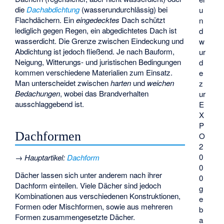
die
Dachabdichtung
(wasserundurchlässig) bei
u
Flachdächern. Ein
eingedecktes
Dach schützt
n
lediglich gegen Regen, ein abgedichtetes Dach ist
d
wasserdicht. Die Grenze zwischen Eindeckung und
w
Abdichtung ist jedoch fließend. Je nach Bauform,
ur
Neigung, Witterungs- und juristischen Bedingungen
d
kommen verschiedene Materialien zum Einsatz.
e
Man unterscheidet zwischen
harten
und
weichen
z
Bedachungen
, wobei das Brandverhalten
ur
ausschlaggebend ist.
E
X
P
Dachformen
O
2
0
→
Hauptartikel
:
Dachform
0
Dächer lassen sich unter anderem nach ihrer
0
Dachform einteilen. Viele Dächer sind jedoch
g
Kombinationen aus verschiedenen Konstruktionen,
e
Formen oder Mischformen, sowie aus mehreren
b
Formen zusammengesetzte Dächer.
a