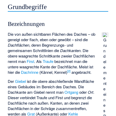
Grundbegriffe
Bezeichnungen
Die von außen sichtbaren Flächen des Daches – ob
geneigt oder flach, eben oder gewölbt – sind die
G
Dachflächen
, deren Begrenzungs- und
ru
gemeinsamen Schnittlinien die
Dachkanten
. Die
n
obere waagrechte Schnittkante zweier Dachflächen
d
nennt man
First
. Als
Traufe
bezeichnet man die
el
untere waagrechte Kante der Dachfläche. Meist ist
e
[
2
]
hier die
Dachrinne
(Kännel, Kennel)
angebracht.
m
e
Der
Giebel
ist die obere abschließende Wandfläche
nt
eines Gebäudes im Bereich des Daches. Die
e
Dachkante am Giebel nennt man
Ortgang
oder
Ort
.
ei
Dieser verbindet Traufe und First und begrenzt die
n
Dachfläche nach außen. Kanten, an denen zwei
e
Dachflächen in der Schräge zusammentreffen,
s
werden als
Grat
(Außenkante) oder
Kehle
D