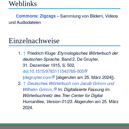
Weblinks
Commons
: Zigzags
– Sammlung von Bildern, Videos
und Audiodateien
Einzelnachweise
↑
Friedrich Kluge:
Etymologisches Wörterbuch der
deutschen Sprache
.
Band
2
. De Gruyter,
31. Dezember 1915,
S.
502
,
doi
:
10.1515/9783111543765-005
(
degruyter.com
[abgerufen am 25. März 2024]).
↑
Deutsches Wörterbuch von Jacob Grimm und
Wilhelm Grimm.
In:
Digitalisierte Fassung im
Wörterbuchnetz des Trier Center for Digital
Humanities, Version 01/23.
Abgerufen am 25. März
2024
.