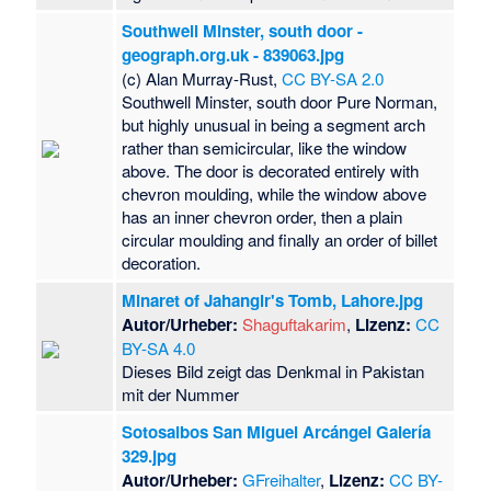
Southwell Minster, south door -
geograph.org.uk - 839063.jpg
(c) Alan Murray-Rust,
CC BY-SA 2.0
Southwell Minster, south door Pure Norman,
but highly unusual in being a segment arch
rather than semicircular, like the window
above. The door is decorated entirely with
chevron moulding, while the window above
has an inner chevron order, then a plain
circular moulding and finally an order of billet
decoration.
Minaret of Jahangir's Tomb, Lahore.jpg
Autor/Urheber:
Shaguftakarim
,
Lizenz:
CC
BY-SA 4.0
Dieses Bild zeigt das Denkmal in Pakistan
mit der Nummer
Sotosalbos San Miguel Arcángel Galería
329.jpg
Autor/Urheber:
GFreihalter
,
Lizenz:
CC BY-