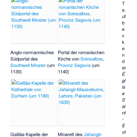
T
a
uf
b
e
c
k
e
Anglo-normannisches
Portal der romanischen
n
Südportal des
Kirche von
Sotosalbos
,
d
Southwell Minster
(um
Provinz Segovia
(um
er
1130)
1140)
É
gl
is
e
S
ai
nt
-
E
ut
Galiläa-Kapelle der
Minarett des
Jahangir-