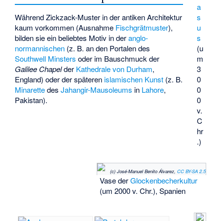
a
Während Zickzack-Muster in der antiken Architektur
s
kaum vorkommen (Ausnahme
Fischgrätmuster
),
u
bilden sie ein beliebtes Motiv in der
anglo-
s
normannischen
(z. B. an den Portalen des
(u
Southwell Minsters
oder im Bauschmuck der
m
Galilee Chapel
der
Kathedrale von Durham
,
3
England) oder der späteren
islamischen Kunst
(z. B.
0
Minarette
des
Jahangir-Mausoleums
in
Lahore
,
0
Pakistan).
0
v.
C
hr
.)
(c) José-Manuel Benito Álvarez,
CC BY-SA 2.5
Vase der
Glockenbecherkultur
(um 2000 v. Chr.), Spanien