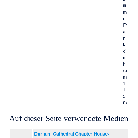
iti
m
e
,
Fr
a
n
kr
ei
c
h
(u
m
1
1
5
0)
Auf dieser Seite verwendete Medien
Durham Cathedral Chapter House-