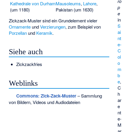
ro
Kathedrale von Durham
Mausoleums
,
Lahore
,
p
(um 1180)
Pakistan (um 1630)
e
in
Zickzack-Muster sind ein Grundelement vieler
S
Ornamente
und
Verzierungen
, zum Beispiel von
ai
Porzellan
und
Keramik
.
nt
e-
C
Siehe auch
ol
o
Zickzackfries
m
b
e
,
Weblinks
C
h
Commons
: Zick-Zack-Muster
– Sammlung
ar
von Bildern, Videos und Audiodateien
e
nt
e-
M
ar