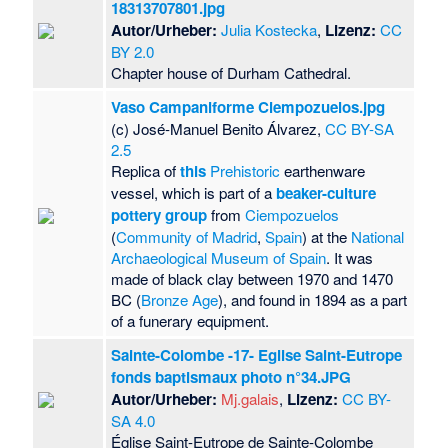
18313707801.jpg
Autor/Urheber:
Julia Kostecka
,
Lizenz:
CC
BY 2.0
Chapter house of Durham Cathedral.
Vaso Campaniforme Ciempozuelos.jpg
(c) José-Manuel Benito Álvarez,
CC BY-SA
2.5
Replica of
this
Prehistoric
earthenware
vessel, which is part of a
beaker-culture
pottery group
from
Ciempozuelos
(
Community of Madrid
,
Spain
) at the
National
Archaeological Museum of Spain
. It was
made of black clay between 1970 and 1470
BC (
Bronze Age
), and found in 1894 as a part
of a funerary equipment.
Sainte-Colombe -17- Eglise Saint-Eutrope
fonds baptismaux photo n°34.JPG
Autor/Urheber:
Mj.galais
,
Lizenz:
CC BY-
SA 4.0
Église Saint-Eutrope de Sainte-Colombe