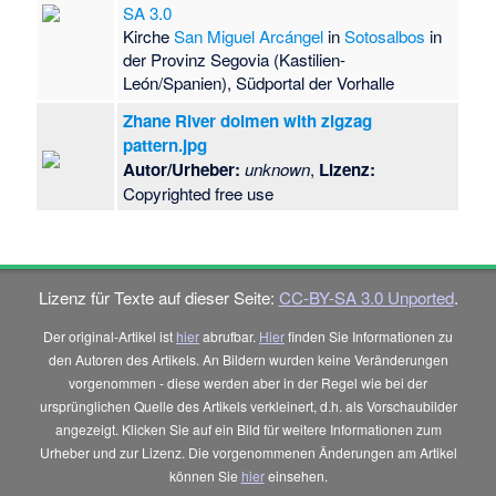
SA 3.0
Kirche
San Miguel Arcángel
in
Sotosalbos
in
der Provinz Segovia (Kastilien-
León/Spanien), Südportal der Vorhalle
Zhane River dolmen with zigzag
pattern.jpg
Autor/Urheber:
unknown
,
Lizenz:
Copyrighted free use
Lizenz für Texte auf dieser Seite:
CC-BY-SA 3.0 Unported
.
Der original-Artikel ist
hier
abrufbar.
Hier
finden Sie Informationen zu
den Autoren des Artikels. An Bildern wurden keine Veränderungen
vorgenommen - diese werden aber in der Regel wie bei der
ursprünglichen Quelle des Artikels verkleinert, d.h. als Vorschaubilder
angezeigt. Klicken Sie auf ein Bild für weitere Informationen zum
Urheber und zur Lizenz. Die vorgenommenen Änderungen am Artikel
können Sie
hier
einsehen.