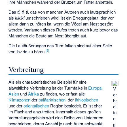
ihre Männchen während der Brutzeit um Futter anbetteln.
Das
ti, ti, ti
, das von manchen Autoren auch lautsprachlich
als
kikiki
umschrieben wird, ist ein Erregungslaut, der vor
allem dann zu hören ist, wenn die Vögel am Nest gestört
werden. Varianten dieses Rufes treten auch kurz bevor das
Männchen die Beute am Nest übergibt auf.
Die Lautäußerungen des Turmfalken sind auf einer Seite
[
3
]
von lbv.de zu hören.
Verbreitung
Als ein charakteristisches Beispiel für eine
altweltliche Verbreitung ist der Turmfalke in
Europa
,
V
Asien
und
Afrika
zu finden, wo er fast alle
er
Klimazonen
der
paläarktischen
, der
äthiopischen
br
und der
orientalischen
Region besiedelt. Er ist eher
ei
im Flachland anzutreffen. Innerhalb dieses großen
tu
Verbreitungsgebiets wird eine Reihe von Unterarten
n
beschrieben, deren Anzahl je nach Autor schwankt.
g