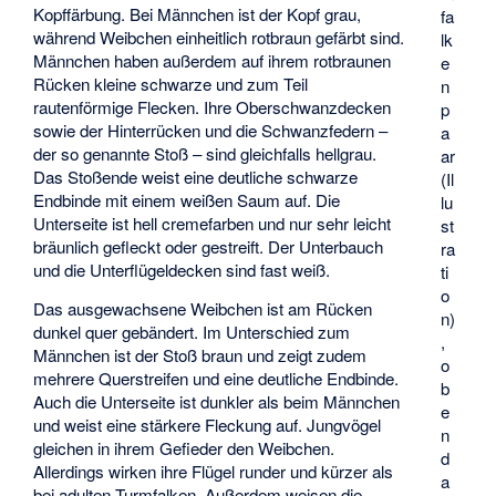
Kopffärbung. Bei Männchen ist der Kopf grau,
fa
während Weibchen einheitlich rotbraun gefärbt sind.
lk
Männchen haben außerdem auf ihrem rotbraunen
e
Rücken kleine schwarze und zum Teil
n
rautenförmige Flecken. Ihre Oberschwanzdecken
p
sowie der Hinterrücken und die Schwanzfedern –
a
der so genannte Stoß – sind gleichfalls hellgrau.
ar
Das Stoßende weist eine deutliche schwarze
(Il
Endbinde mit einem weißen Saum auf. Die
lu
Unterseite ist hell cremefarben und nur sehr leicht
st
bräunlich gefleckt oder gestreift. Der Unterbauch
ra
und die Unterflügeldecken sind fast weiß.
ti
o
Das ausgewachsene Weibchen ist am Rücken
n)
dunkel quer gebändert. Im Unterschied zum
,
Männchen ist der Stoß braun und zeigt zudem
o
mehrere Querstreifen und eine deutliche Endbinde.
b
Auch die Unterseite ist dunkler als beim Männchen
e
und weist eine stärkere Fleckung auf. Jungvögel
n
gleichen in ihrem Gefieder den Weibchen.
d
Allerdings wirken ihre Flügel runder und kürzer als
a
bei adulten Turmfalken. Außerdem weisen die