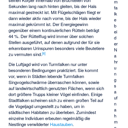
seinen Körper innerhalb von Bruchteilen von
m
Sekunden lang nach hinten gleiten, bis der Hals
fa
maximal gestreckt ist. Mit Flügelschlägen fliegt er
lk
dann wieder aktiv nach vorne, bis der Hals wieder
e
maximal gekrümmt ist. Der Energiegewinn
b
gegenüber einem kontinuierlichen Rütteln beträgt
ei
44 %. Der Rüttelflug wird immer über solchen
d
Stellen ausgeführt, auf denen aufgrund der für sie
er
erkennbaren Urinspuren besonders viele Beutetiere
N
[
6
]
zu vermuten sind.
a
hr
Die Luftjagd wird von Turmfalken nur unter
u
besonderen Bedingungen praktiziert. Sie kommt
n
vor, wenn in Städten lebende Turmfalken
g
Singvogelschwärme überraschen können, sowie
s
auf landwirtschaftlich genutzten Flächen, wenn sich
a
dort größere Trupps kleiner Vögel einfinden. Einige
uf
Stadtfalken scheinen sich zu einem großen Teil auf
n
die Vogeljagd umgestellt zu haben, um in
a
städtischen Habitaten zu überleben. Zumindest
h
einzelne Individuen erbeuten regelmäßig die
m
Nestlinge verwilderter
Haustauben
.
e