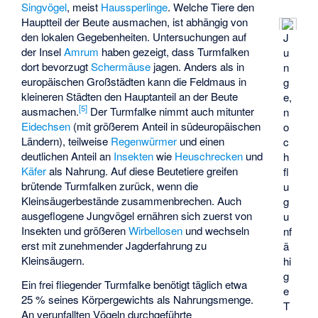
Singvögel
, meist
Haussperlinge
. Welche Tiere den
Hauptteil der Beute ausmachen, ist abhängig von
den lokalen Gegebenheiten. Untersuchungen auf
J
der Insel
Amrum
haben gezeigt, dass Turmfalken
u
dort bevorzugt
Schermäuse
jagen. Anders als in
n
europäischen Großstädten kann die
Feldmaus
in
g
kleineren Städten den Hauptanteil an der Beute
e,
[
5
]
ausmachen.
Der Turmfalke nimmt auch mitunter
n
Eidechsen
(mit größerem Anteil in südeuropäischen
o
Ländern), teilweise
Regenwürmer
und einen
c
deutlichen Anteil an
Insekten
wie
Heuschrecken
und
h
Käfer
als Nahrung. Auf diese Beutetiere greifen
fl
brütende Turmfalken zurück, wenn die
u
Kleinsäugerbestände zusammenbrechen. Auch
g
ausgeflogene Jungvögel ernähren sich zuerst von
u
Insekten und größeren
Wirbellosen
und wechseln
nf
erst mit zunehmender Jagderfahrung zu
ä
Kleinsäugern.
hi
g
Ein frei fliegender Turmfalke benötigt täglich etwa
e
25 % seines Körpergewichts als Nahrungsmenge.
T
An verunfallten Vögeln durchgeführte