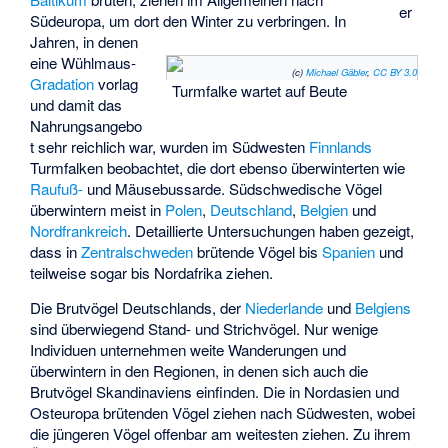
er
Südeuropa, um dort den Winter zu verbringen. In
Jahren, in denen
eine Wühlmaus-
(c)
Michael Gäbler
,
CC BY 3.0
Gradation
vorlag
Turmfalke wartet auf Beute
und damit das
Nahrungsangebo
t sehr reichlich war, wurden im Südwesten
Finnlands
Turmfalken beobachtet, die dort ebenso überwinterten wie
Raufuß-
und Mäusebussarde. Südschwedische Vögel
überwintern meist in
Polen
,
Deutschland
,
Belgien
und
Nordfrankreich
. Detaillierte Untersuchungen haben gezeigt,
dass in
Zentralschweden
brütende Vögel bis
Spanien
und
teilweise sogar bis Nordafrika ziehen.
Die Brutvögel Deutschlands, der
Niederlande
und
Belgiens
sind überwiegend Stand- und Strichvögel. Nur wenige
Individuen unternehmen weite Wanderungen und
überwintern in den Regionen, in denen sich auch die
Brutvögel Skandinaviens einfinden. Die in Nordasien und
Osteuropa brütenden Vögel ziehen nach Südwesten, wobei
die jüngeren Vögel offenbar am weitesten ziehen. Zu ihrem