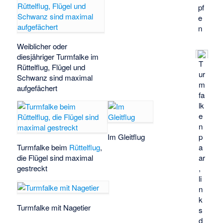
pf
e
n
Weiblicher oder
diesjähriger Turmfalke im
T
Rüttelflug, Flügel und
ur
Schwanz sind maximal
m
aufgefächert
fa
lk
e
n
Im Gleitflug
p
Turmfalke beim
Rüttelflug
,
a
die Flügel sind maximal
ar
gestreckt
,
li
n
k
Turmfalke mit Nagetier
s
d