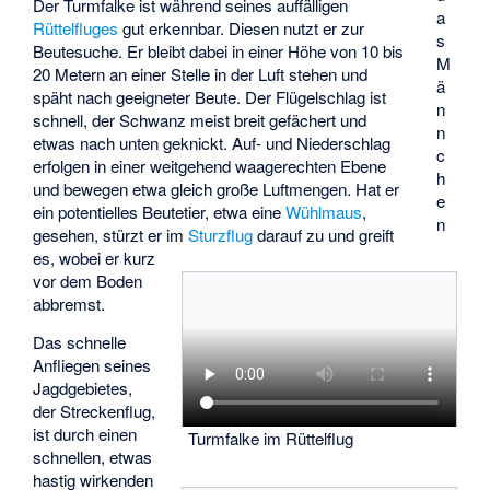
Der Turmfalke ist während seines auffälligen
a
Rüttelfluges
gut erkennbar. Diesen nutzt er zur
s
Beutesuche. Er bleibt dabei in einer Höhe von 10 bis
M
20 Metern an einer Stelle in der Luft stehen und
ä
späht nach geeigneter Beute. Der Flügelschlag ist
n
schnell, der Schwanz meist breit gefächert und
n
etwas nach unten geknickt. Auf- und Niederschlag
c
erfolgen in einer weitgehend waagerechten Ebene
h
und bewegen etwa gleich große Luftmengen. Hat er
e
ein potentielles Beutetier, etwa eine
Wühlmaus
,
n
gesehen, stürzt er im
Sturzflug
darauf zu und greift
es, wobei er kurz
vor dem Boden
abbremst.
Das schnelle
Anfliegen seines
Jagdgebietes,
der Streckenflug,
ist durch einen
Turmfalke im Rüttelflug
schnellen, etwas
hastig wirkenden