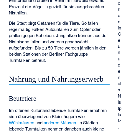
Entsprechend brüten in Berlin mittlerweile etwa 60
c
Prozent der Vögel in gezielt für sie ausgebrachten
h
Nisthilfen.
e
n
Die Stadt birgt Gefahren für die Tiere. So fallen
in
regelmäßig Falken Autounfällen zum Opfer oder
G
prallen gegen Scheiben. Jungfalken können aus der
e
Nistnische fallen und werden geschwächt
b
aufgefunden. Bis zu 50 Tiere werden jährlich in den
ä
beiden Stationen der Berliner Fachgruppe
u
Turmfalken betreut.
d
e
n
Nahrung und Nahrungserwerb
al
s
N
Beutetiere
is
tp
Im offenen Kulturland lebende Turmfalken ernähren
la
sich überwiegend von Kleinsäugern wie
tz
Wühlmäusen
und
anderen Mäusen
. In Städten
.
lebende Turmfalken nehmen daneben auch kleine