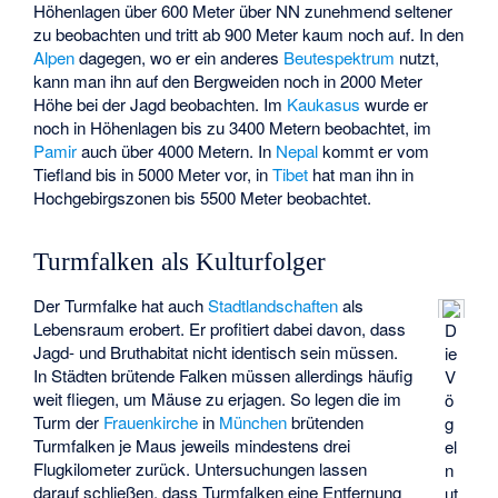
Höhenlagen über 600 Meter über NN zunehmend seltener
zu beobachten und tritt ab 900 Meter kaum noch auf. In den
Alpen
dagegen, wo er ein anderes
Beutespektrum
nutzt,
kann man ihn auf den Bergweiden noch in 2000 Meter
Höhe bei der Jagd beobachten. Im
Kaukasus
wurde er
noch in Höhenlagen bis zu 3400 Metern beobachtet, im
Pamir
auch über 4000 Metern. In
Nepal
kommt er vom
Tiefland bis in 5000 Meter vor, in
Tibet
hat man ihn in
Hochgebirgszonen bis 5500 Meter beobachtet.
Turmfalken als Kulturfolger
Der Turmfalke hat auch
Stadtlandschaften
als
Lebensraum erobert. Er profitiert dabei davon, dass
D
Jagd- und Bruthabitat nicht identisch sein müssen.
ie
In Städten brütende Falken müssen allerdings häufig
V
weit fliegen, um Mäuse zu erjagen. So legen die im
ö
Turm der
Frauenkirche
in
München
brütenden
g
Turmfalken je Maus jeweils mindestens drei
el
Flugkilometer zurück. Untersuchungen lassen
n
darauf schließen, dass Turmfalken eine Entfernung
ut