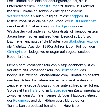
Der Turmfalke ist eine anpassungsfähige Art, die in
unterschiedlichen
Lebensräumen
zu finden ist. Generell
meiden Turmfalken sowohl dichte geschlossene
Waldbestände
als auch völlig baumlose
Steppen
. In
Mitteleuropa ist er ein häufiger Vogel der
Kulturlandschaft
,
der überall dort leben kann, wo
Feldgehölze
oder
Waldränder vorhanden sind. Grundsätzlich benötigt er zum
Jagen freie Flächen mit niedrigem Bewuchs. Dort, wo
Bäume fehlen, nutzt er die Masten von
Starkstromleitungen
als Nistplatz. Aus den 1950er Jahren ist ein Fall von den
Orkneyinseln
belegt, wo er sogar auf vegetationslosem
Boden brütete.
Neben dem Vorhandensein von Nistgelegenheiten ist es
vor allem das Vorhandensein von
Beutetieren
, das
beeinflusst, welche Lebensräume vom Turmfalken besetzt
werden. Sofern Beutetiere ausreichend vorhanden sind,
zeigt er eine große Anpassung an unterschiedliche Höhen.
So besteht im
Harz
und im
Erzgebirge
ein Zusammenhang
zwischen dem Auftreten seines dortigen Hauptbeutetiers,
der
Feldmaus
, und den Höhenlagen, bis zu denen
Turmfalken zu beobachten sind. Im Harz ist er in