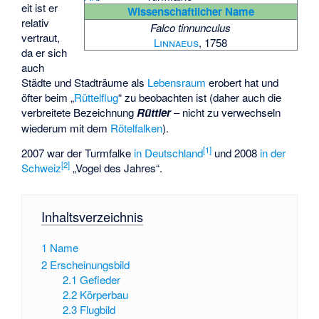
eit ist er
Wissenschaftlicher Name
relativ
Falco tinnunculus
vertraut,
Linnaeus
, 1758
da er sich
auch
Städte und Stadträume als
Lebensraum
erobert hat und
öfter beim „
Rüttelflug
“ zu beobachten ist (daher auch die
verbreitete Bezeichnung
Rüttler
– nicht zu verwechseln
wiederum mit dem
Rötelfalken
).
[
1
]
2007 war der Turmfalke
in Deutschland
und 2008
in der
[
2
]
Schweiz
„Vogel des Jahres“.
Inhaltsverzeichnis
1
Name
2
Erscheinungsbild
2.1
Gefieder
2.2
Körperbau
2.3
Flugbild