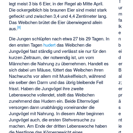
T
legt meist 3 bis 6 Eier, in der Regel ab Mitte April.
ur
Die ockergelblich bis braunen Eier sind meist stark
m
gefleckt und zwischen 3,4 und 4,4 Zentimeter lang.
fa
Das Weibchen brütet die Eier überwiegend allein
lk
[
8
]
aus.
e
n
Die Jungen schlüpfen nach etwa 27 bis 29 Tagen. In
b
den ersten Tagen
hudert
das Weibchen die
ei
Jungvögel fast ständig und verlässt sie nur für den
d
kurzen Zeitraum, der notwendig ist, um vom
er
Männchen die Nahrung zu übernehmen. Handelt es
B
sich dabei um Mäuse, füttert das Weibchen ihren
al
Nachwuchs vor allem mit Muskelfleisch, während
z;
sie selber den Darm und das übrig bleibende Fell
er
frisst. Haben die Jungvögel ihre zweite
pr
Lebenswoche vollendet, stellt das Weibchen
ä
zunehmend das Hudern ein. Beide Elternvögel
s
versorgen dann unabhängig voneinander die
e
Jungvögel mit Nahrung. In diesem Alter beginnen
nt
Jungvögel auch, die ersten Stehversuche zu
ie
machen. Am Ende der dritten Lebenswoche haben
rt
die Nestlinge das Körpergewicht eines