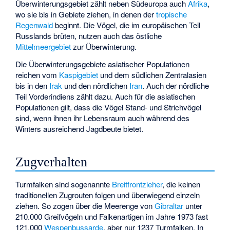
Überwinterungsgebiet zählt neben Südeuropa auch
Afrika
,
wo sie bis in Gebiete ziehen, in denen der
tropische
Regenwald
beginnt. Die Vögel, die im europäischen Teil
Russlands brüten, nutzen auch das östliche
Mittelmeergebiet
zur Überwinterung.
Die Überwinterungsgebiete asiatischer Populationen
reichen vom
Kaspigebiet
und dem südlichen Zentralasien
bis in den
Irak
und den nördlichen
Iran
. Auch der nördliche
Teil Vorderindiens zählt dazu. Auch für die asiatischen
Populationen gilt, dass die Vögel Stand- und Strichvögel
sind, wenn ihnen ihr Lebensraum auch während des
Winters ausreichend Jagdbeute bietet.
Zugverhalten
Turmfalken sind sogenannte
Breitfrontzieher
, die keinen
traditionellen Zugrouten folgen und überwiegend einzeln
ziehen. So zogen über die Meerenge von
Gibraltar
unter
210.000 Greifvögeln und Falkenartigen im Jahre 1973 fast
121.000
Wespenbussarde
, aber nur 1237 Turmfalken. In