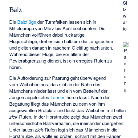
Si
tz
Balz
w
Die
Balzflüge
der Turmfalken lassen sich in
ar
Mitteleuropa von März bis April beobachten. Die
te
Männchen vollführen dabei ruckartige
Flügelschläge, drehen sich halb um die Längsachse
und gleiten danach in raschem Gleitflug nach unten.
P
Während dieser Flüge, die vor allem der
a
Revierabgrenzung dienen, ist ein erregtes Rufen zu
a
hören.
r
u
Die Aufforderung zur Paarung geht überwiegend
n
vom Weibchen aus, das sich in der Nähe des
g
Männchens niederlässt und ein vom Bettelruf der
Jungen abgeleitetes
Lahnen
hören lässt. Nach der
Begattung fliegt das Männchen zu dem von ihm
ausgewählten Brutplatz und lockt das Weibchen mit hellen
zick
-Rufen. In der Horstmulde zeigt das Männchen zwei
unterschiedliche Balzverhalten, die ineinander übergehen.
Unter lauten
zick
-Rufen legt sich das Männchen in die
Horstmulde, als wolle es brüten, scharrt mit den Fängen