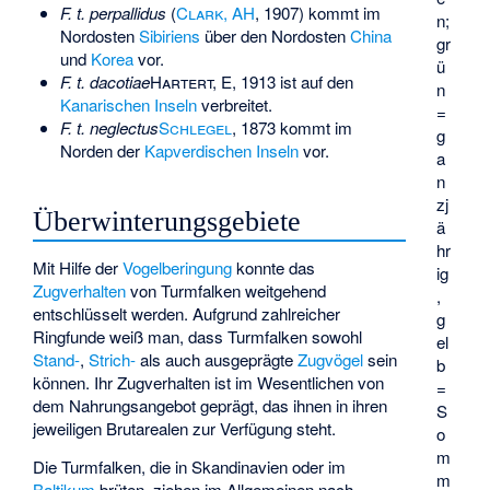
F. t. perpallidus
(
Clark, AH
, 1907) kommt im
n;
Nordosten
Sibiriens
über den Nordosten
China
gr
und
Korea
vor.
ü
F. t. dacotiae
Hartert, E
, 1913 ist auf den
n
Kanarischen Inseln
verbreitet.
=
F. t. neglectus
Schlegel
, 1873 kommt im
g
Norden der
Kapverdischen Inseln
vor.
a
n
zj
Überwinterungsgebiete
ä
hr
Mit Hilfe der
Vogelberingung
konnte das
ig
Zugverhalten
von Turmfalken weitgehend
,
entschlüsselt werden. Aufgrund zahlreicher
g
Ringfunde weiß man, dass Turmfalken sowohl
el
Stand-
,
Strich-
als auch ausgeprägte
Zugvögel
sein
b
können. Ihr Zugverhalten ist im Wesentlichen von
=
dem Nahrungsangebot geprägt, das ihnen in ihren
S
jeweiligen Brutarealen zur Verfügung steht.
o
m
Die Turmfalken, die in Skandinavien oder im
m
Baltikum
brüten, ziehen im Allgemeinen nach