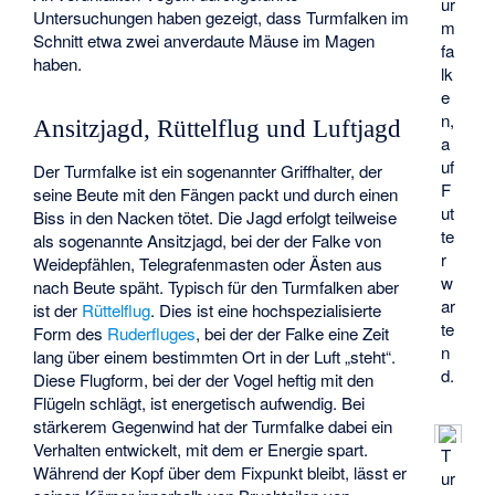
ur
Untersuchungen haben gezeigt, dass Turmfalken im
m
Schnitt etwa zwei anverdaute Mäuse im Magen
fa
haben.
lk
e
n,
Ansitzjagd, Rüttelflug und Luftjagd
a
uf
Der Turmfalke ist ein sogenannter
Griffhalter
, der
F
seine Beute mit den Fängen packt und durch einen
ut
Biss in den Nacken tötet. Die Jagd erfolgt teilweise
te
als sogenannte Ansitzjagd, bei der der Falke von
r
Weidepfählen, Telegrafenmasten oder Ästen aus
w
nach Beute späht. Typisch für den Turmfalken aber
ar
ist der
Rüttelflug
. Dies ist eine hochspezialisierte
te
Form des
Ruderfluges
, bei der der Falke eine Zeit
n
lang über einem bestimmten Ort in der Luft „steht“.
d.
Diese Flugform, bei der der Vogel heftig mit den
Flügeln schlägt, ist energetisch aufwendig. Bei
stärkerem Gegenwind hat der Turmfalke dabei ein
Verhalten entwickelt, mit dem er Energie spart.
T
Während der Kopf über dem Fixpunkt bleibt, lässt er
ur