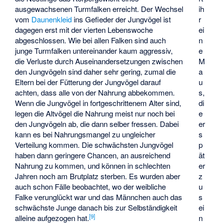
ih
ausgewachsenen Turmfalken erreicht. Der Wechsel
r
vom
Daunenkleid
ins Gefieder der Jungvögel ist
ei
dagegen erst mit der vierten Lebenswoche
n
abgeschlossen. Wie bei allen Falken sind auch
e
junge Turmfalken untereinander kaum aggressiv,
M
die Verluste durch Auseinandersetzungen zwischen
a
den Jungvögeln sind daher sehr gering, zumal die
u
Eltern bei der Fütterung der Jungvögel darauf
s,
achten, dass alle von der Nahrung abbekommen.
di
Wenn die Jungvögel in fortgeschrittenem Alter sind,
e
legen die Altvögel die Nahrung meist nur noch bei
er
den Jungvögeln ab, die dann selber fressen. Dabei
s
kann es bei Nahrungsmangel zu ungleicher
p
Verteilung kommen. Die schwächsten Jungvögel
ät
haben dann geringere Chancen, an ausreichend
er
Nahrung zu kommen, und können in schlechten
z
Jahren noch am Brutplatz sterben. Es wurden aber
u
auch schon Fälle beobachtet, wo der weibliche
s
Falke verunglückt war und das Männchen auch das
ei
schwächste Junge danach bis zur Selbständigkeit
[
9
]
n
alleine aufgezogen hat.