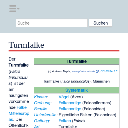
Turmfalke
Der
Turmfalke
Turmfalke
(
Falco
(c) Andreas Trepte,
www.photo-natur.de
,
CC BY-SA 2.5
tinnunculu
Turmfalke (
), Männchen
Falco tinnunculus
s
) ist der
am
Systematik
häufigsten
Klasse
:
Vögel
(Aves)
vorkomme
Ordnung
:
Falkenartige
(Falconiformes)
nde
Falke
Familie
:
Falkenartige
(Falconidae)
Mitteleurop
Unterfamilie
:
Eigentliche Falken
(Falconinae)
as
. Der
Gattung
:
Falken
(
Falco
)
Öffentlichk
Art
:
Turmfalke