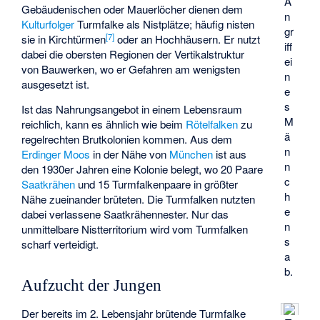
A
Gebäudenischen oder Mauerlöcher dienen dem
n
Kulturfolger
Turmfalke als Nistplätze; häufig nisten
gr
[
7
]
sie in Kirchtürmen
oder an Hochhäusern. Er nutzt
iff
dabei die obersten Regionen der Vertikalstruktur
ei
von Bauwerken, wo er Gefahren am wenigsten
n
ausgesetzt ist.
e
s
Ist das Nahrungsangebot in einem Lebensraum
M
reichlich, kann es ähnlich wie beim
Rötelfalken
zu
ä
regelrechten Brutkolonien kommen. Aus dem
n
Erdinger Moos
in der Nähe von
München
ist aus
n
den 1930er Jahren eine Kolonie belegt, wo 20 Paare
c
Saatkrähen
und 15 Turmfalkenpaare in größter
h
Nähe zueinander brüteten. Die Turmfalken nutzten
e
dabei verlassene Saatkrähennester. Nur das
n
unmittelbare Nistterritorium wird vom Turmfalken
s
scharf verteidigt.
a
b.
Aufzucht der Jungen
Der bereits im 2. Lebensjahr brütende Turmfalke