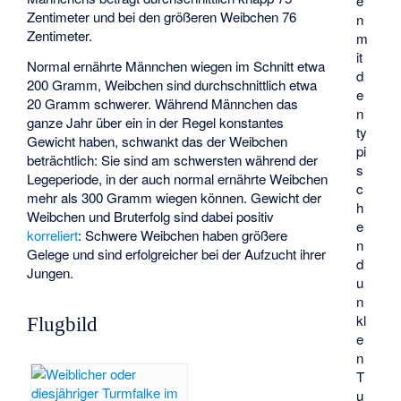
e
Zentimeter und bei den größeren Weibchen 76
n
Zentimeter.
m
it
Normal ernährte Männchen wiegen im Schnitt etwa
d
200 Gramm, Weibchen sind durchschnittlich etwa
e
20 Gramm schwerer. Während Männchen das
n
ganze Jahr über ein in der Regel konstantes
ty
Gewicht haben, schwankt das der Weibchen
pi
beträchtlich: Sie sind am schwersten während der
s
Legeperiode, in der auch normal ernährte Weibchen
c
mehr als 300 Gramm wiegen können. Gewicht der
h
Weibchen und Bruterfolg sind dabei positiv
e
korreliert
: Schwere Weibchen haben größere
n
Gelege und sind erfolgreicher bei der Aufzucht ihrer
d
Jungen.
u
n
kl
Flugbild
e
n
T
u