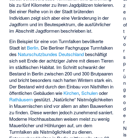
bis zu fünf Kilometer zu ihren Jagdplätzen tolerieren.
z
Bei einer Reihe von in der Stadt brütenden
e
Individuen zeigt sich aber eine Veränderung in der
n
Jagdform und im Beutespektrum, die ausführlicher
of
im Abschnitt Jagdformen beschrieben ist.
t
V
Ein Beispiel für eine von Turmfalken bevölkerte
o
Stadt ist
Berlin
. Die Berliner Fachgruppe Turmfalken
r
des
Naturschutzbundes Deutschland
beschäftigt
s
sich seit Ende der achtziger Jahre mit diesen Tieren
p
im städtischen Habitat. Im Schnitt schwankt der
r
Bestand in Berlin zwischen 200 und 300 Brutpaaren
ü
und bricht besonders nach harten Wintern stark ein.
n
Der Bestand wird durch den Einbau von Nisthilfen in
g
öffentlichen Gebäuden wie
Kirchen
,
Schulen
oder
e
Rathäusern
gestützt. „Natürliche“ Nistmöglichkeiten
o
in Mauernischen sind vor allem an alten Bauwerken
d
zu finden. Diese werden jedoch zunehmend saniert.
e
Moderne Hochhausbauten weisen meist zu wenig
r
Mauerlöcher und Höhlungen auf, um dem
N
Turmfalken als Nistmöglichkeit zu dienen.
is