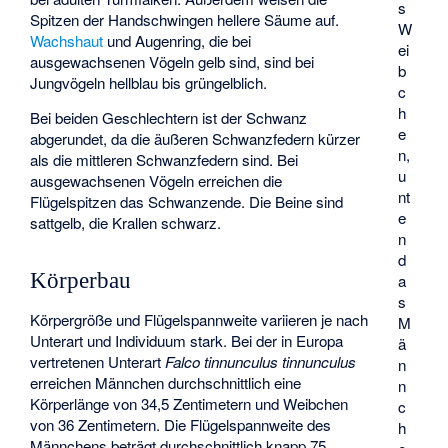
s
Spitzen der Handschwingen hellere Säume auf.
W
Wachshaut
und Augenring, die bei
ei
ausgewachsenen Vögeln gelb sind, sind bei
b
Jungvögeln hellblau bis grüngelblich.
c
h
Bei beiden Geschlechtern ist der Schwanz
e
abgerundet, da die äußeren Schwanzfedern kürzer
n,
als die mittleren Schwanzfedern sind. Bei
u
ausgewachsenen Vögeln erreichen die
nt
Flügelspitzen das Schwanzende. Die Beine sind
e
sattgelb, die Krallen schwarz.
n
d
Körperbau
a
s
Körpergröße und Flügelspannweite variieren je nach
M
Unterart und Individuum stark. Bei der in Europa
ä
vertretenen Unterart
Falco tinnunculus tinnunculus
n
erreichen Männchen durchschnittlich eine
n
Körperlänge von 34,5 Zentimetern und Weibchen
c
von 36 Zentimetern. Die Flügelspannweite des
h
Männchens beträgt durchschnittlich knapp 75