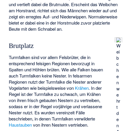
und vertieft dabei die Brutmulde. Erscheint das Weibchen
am Horstrand, richtet sich das Männchen wieder auf und
zeigt ein erregtes Auf- und Niederwippen. Normalerweise
bietet er dabei eine in der Horstmulde zuvor platzierte
Beute mit dem Schnabel an.
Brutplatz
W
ei
Turmfalken sind vor allem Felsbrüter, die in
b
entsprechend felsigen Regionen bevorzugt in
c
Spalten und Höhlen brüten. Wie alle Falken bauen
h
auch Turmfalken keine Nester. In felsarmen
e
Regionen nutzt der Turmfalke die Nester anderer
n
Vogelarten wie beispielsweise von
Krähen
. In der
w
Regel ist der Turmfalke zu schwach, um Krähen
e
von ihren frisch gebauten Nestern zu vertreiben,
hr
sodass er in der Regel vorjährige und verlassene
t
Nester nutzt. Es wurden vereinzelt Fälle
d
beschrieben, in denen Turmfalken verwilderte
e
Haustauben
von ihren Nestern vertrieben.
n