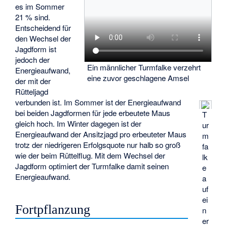
es im Sommer
21 % sind.
Entscheidend für
den Wechsel der
Jagdform ist
jedoch der
Ein männlicher Turmfalke verzehrt
Energieaufwand,
eine zuvor geschlagene Amsel
der mit der
Rütteljagd
verbunden ist. Im Sommer ist der Energieaufwand
bei beiden Jagdformen für jede erbeutete Maus
T
gleich hoch. Im Winter dagegen ist der
ur
Energieaufwand der Ansitzjagd pro erbeuteter Maus
m
trotz der niedrigeren Erfolgsquote nur halb so groß
fa
wie der beim Rüttelflug. Mit dem Wechsel der
lk
Jagdform optimiert der Turmfalke damit seinen
e
Energieaufwand.
a
uf
ei
Fortpflanzung
n
er