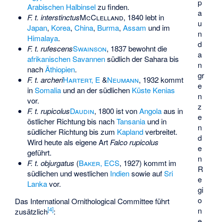
p
Arabischen Halbinsel
zu finden.
a
F. t. interstinctus
McClelland
, 1840 lebt in
u
Japan
,
Korea
,
China
,
Burma
,
Assam
und im
n
Himalaya
.
d
F. t. rufescens
Swainson
, 1837 bewohnt die
a
afrikanischen
Savannen
südlich der Sahara bis
n
nach
Äthiopien
.
gr
F. t. archeri
Hartert, E
&
Neumann
, 1932 kommt
e
in
Somalia
und an der südlichen
Küste
Kenias
n
vor.
z
F. t. rupicolus
Daudin
, 1800 ist von
Angola
aus in
e
östlicher Richtung bis nach
Tansania
und in
n
südlicher Richtung bis zum
Kapland
verbreitet.
d
Wird heute als eigene Art
Falco rupicolus
e
geführt.
n
F. t. objurgatus
(
Baker, ECS
, 1927) kommt im
R
südlichen und westlichen
Indien
sowie auf
Sri
e
Lanka
vor.
gi
o
Das
International Ornithological Committee
führt
n
[
4
]
zusätzlich
:
e