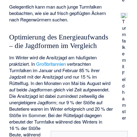
Gelegentlich kann man auch junge Turmfalken
beobachten, wie sie auf frisch gepflügten Äckern
nach Regenwürmern suchen.
T
ur
m
Optimierung des Energieaufwands
fa
– die Jagdformen im Vergleich
lk
e
Im Winter wird die Ansitzjagd am häufigsten
m
praktiziert. In
Großbritannien
verbrachten
it
Turmfalken im Januar und Februar 85 % ihrer
F
Jagdzeit mit der Ansitzjagd und nur 15 % im
el
Rüttelflug. In den Monaten von Mai bis August wird
d
auf beide Jagdformen gleich viel Zeit aufgewendet.
h
Die Ansitzjagd ist dabei zumindest zeitweilig die
a
unergiebigere Jagdform; nur 9 % der Stöße auf
m
Beutetiere waren im Winter erfolgreich und 20 % der
st
Stöße im Sommer. Bei der Rütteljagd dagegen
er
erbeutet der Turmfalke während des Winters in
16 % der Stöße
Beute, während