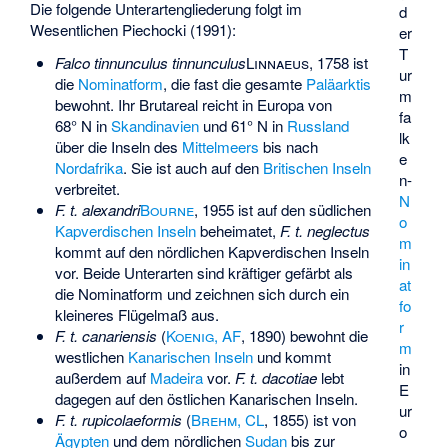
Die folgende Unterartengliederung folgt im
d
Wesentlichen Piechocki (1991):
er
T
Falco tinnunculus tinnunculus
Linnaeus
, 1758 ist
ur
die
Nominatform
, die fast die gesamte
Paläarktis
m
bewohnt. Ihr Brutareal reicht in Europa von
fa
68° N in
Skandinavien
und 61° N in
Russland
lk
über die Inseln des
Mittelmeers
bis nach
e
Nordafrika
. Sie ist auch auf den
Britischen Inseln
n-
verbreitet.
N
F. t. alexandri
Bourne
, 1955 ist auf den südlichen
o
Kapverdischen Inseln
beheimatet,
F. t. neglectus
m
kommt auf den nördlichen Kapverdischen Inseln
in
vor. Beide Unterarten sind kräftiger gefärbt als
at
die Nominatform und zeichnen sich durch ein
fo
kleineres Flügelmaß aus.
r
F. t. canariensis
(
Koenig, AF
, 1890) bewohnt die
m
westlichen
Kanarischen Inseln
und kommt
in
außerdem auf
Madeira
vor.
F. t. dacotiae
lebt
E
dagegen auf den östlichen Kanarischen Inseln.
ur
F. t. rupicolaeformis
(
Brehm, CL
, 1855) ist von
o
Ägypten
und dem nördlichen
Sudan
bis zur