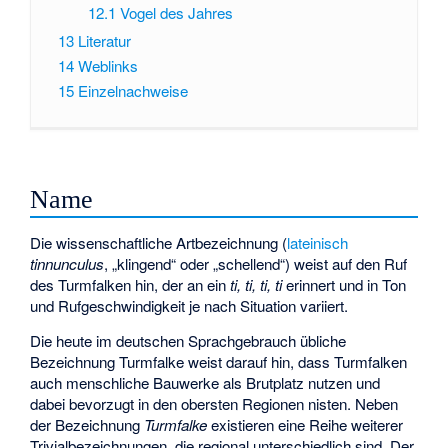
12.1
Vogel des Jahres
13
Literatur
14
Weblinks
15
Einzelnachweise
Name
Die wissenschaftliche Artbezeichnung (
lateinisch
tinnunculus
, „klingend“ oder „schellend“) weist auf den Ruf
des Turmfalken hin, der an ein
ti, ti, ti, ti
erinnert und in Ton
und Rufgeschwindigkeit je nach Situation variiert.
Die heute im deutschen Sprachgebrauch übliche
Bezeichnung Turmfalke weist darauf hin, dass Turmfalken
auch menschliche Bauwerke als Brutplatz nutzen und
dabei bevorzugt in den obersten Regionen nisten. Neben
der Bezeichnung
Turmfalke
existieren eine Reihe weiterer
Trivialbezeichnungen, die regional unterschiedlich sind. Der