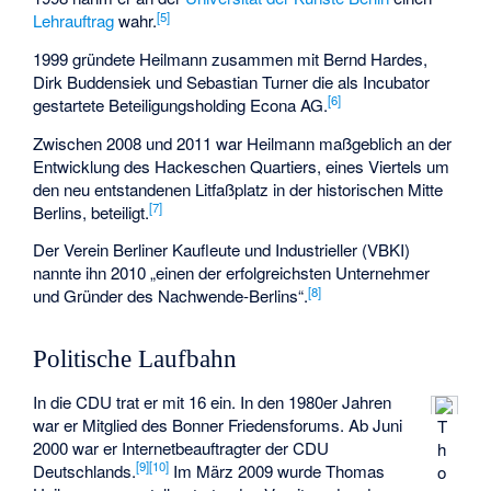
[
5
]
Lehrauftrag
wahr.
1999 gründete Heilmann zusammen mit Bernd Hardes,
Dirk Buddensiek und Sebastian Turner die als Incubator
[
6
]
gestartete Beteiligungsholding Econa AG.
Zwischen 2008 und 2011 war Heilmann maßgeblich an der
Entwicklung des Hackeschen Quartiers, eines Viertels um
den neu entstandenen Litfaßplatz in der historischen Mitte
[
7
]
Berlins, beteiligt.
Der Verein Berliner Kaufleute und Industrieller (VBKI)
nannte ihn 2010 „einen der erfolgreichsten Unternehmer
[
8
]
und Gründer des Nachwende-Berlins“.
Politische Laufbahn
In die CDU trat er mit 16 ein. In den 1980er Jahren
war er Mitglied des
Bonner Friedensforums
. Ab Juni
T
2000 war er Internetbeauftragter der CDU
h
[
9
]
[
10
]
Deutschlands.
Im März 2009 wurde Thomas
o