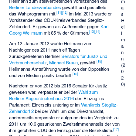
Heilmann zum stellvertretenden Vorsitzenden des
m
Berliner Landesverbandes
gewählt und gestaltete
a
[
11
]
[
12
]
das Wahlprogramm mit.
Im Mai 2013 wurde er
s
Vorsitzender des CDU-Kreisverbandes Steglitz-
H
Zehlendorf. Er gewann als Außenseiter gegen
Karl-
ei
[
13
]
[
14
]
Georg Wellmann
mit 85 % der Stimmen.
l
m
Am 12. Januar 2012 wurde Heilmann zum
a
Nachfolger des 2011 nach elf Tagen
n
zurückgetretenen Berliner
Senators für Justiz und
n
[
15
]
Verbraucherschutz
,
Michael Braun
, gewählt.
(2
Heilmanns Amtsführung wurde von der Opposition
0
[
16
]
und von Medien positiv beurteilt.
2
0)
Nachdem er von 2012 bis 2016 Senator für Justiz
gewesen war, verpasste er bei der
Wahl zum
Berliner Abgeordnetenhaus 2016
den Einzug ins
Parlament. Einerseits unterlag er im
Wahlkreis Steglitz-
Zehlendorf 2
bei der Wahl um das Direktmandat,
andererseits verpasste er aufgrund des im Vergleich zu
2011 um 10,6 gesunkenen Zweitstimmenanteils der von
[
17
]
ihm geführten CDU den Einzug über die Bezirksliste.