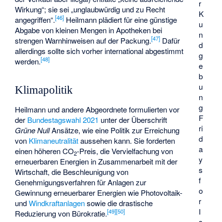
r
Wirkung“; sie sei „unglaubwürdig und zu Recht
K
[
46
]
angegriffen“.
Heilmann plädiert für eine günstige
u
Abgabe von kleinen Mengen in Apotheken bei
n
[
47
]
strengen Warnhinweisen auf der Packung.
Dafür
d
allerdings sollte sich vorher international abgestimmt
g
[
48
]
werden.
e
b
u
Klimapolitik
n
g
Heilmann und andere Abgeordnete formulierten vor
F
der
Bundestagswahl 2021
unter der Überschrift
ri
Grüne Null
Ansätze, wie eine Politik zur Erreichung
d
von
Klimaneutralität
aussehen kann. Sie forderten
a
einen höheren CO
-Preis, die Vervielfachung von
2
y
erneuerbaren Energien in Zusammenarbeit mit der
s
Wirtschaft, die Beschleunigung von
f
Genehmigungsverfahren für Anlagen zur
o
Gewinnung erneuerbarer Energien wie Photovoltaik-
r
und
Windkraftanlagen
sowie die drastische
I
[
49
]
[
50
]
Reduzierung von Bürokratie.
s