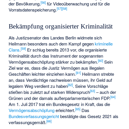
[
56
]
der Bevölkerung,
für Videoüberwachung und für die
[
57
]
[
58
]
Vorratsdatenspeicherung.
Bekämpfung organisierter Kriminalität
Als Justizsenator des Landes Berlin widmete sich
Heilmann besonders auch dem Kampf gegen
kriminelle
[
59
]
Clans
.
Er schlug bereits 2013 vor, die organisierte
Kriminalität durch das Instrument der sogenannten
[
60
]
Vermögensabschöpfung stärker zu bekämpfen.
Sein
Ziel war es, dass die Justiz Vermögen aus illegalen
[
61
]
Geschäften leichter einziehen kann.
Heilmann strebte
an, dass Verdächtige nachweisen müssen, ihr Geld auf
[
62
]
legalem Weg verdient zu haben
. Seine Vorschläge
[
63
]
stießen bis zuletzt auf starken Widerspruch
– auch der
[
64
]
Grünen und der damals außerparlamentarischen FDP.
Am 1. Juli 2017 trat ein Bundesgesetz in Kraft, das die
[
65
]
Vermögensabschöpfung
erleichtert.
Das
Bundesverfassungsgericht
bestätigte das Gesetz 2021 als
[
66
]
verfassungsgemäß.