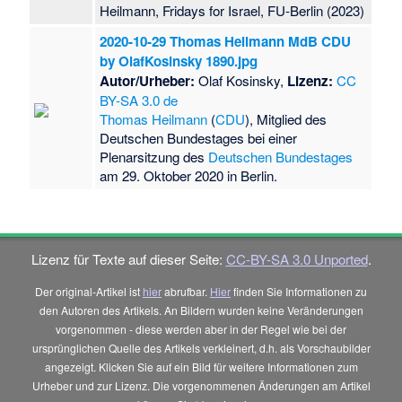
Heilmann, Fridays for Israel, FU-Berlin (2023)
2020-10-29 Thomas Heilmann MdB CDU
by OlafKosinsky 1890.jpg
Autor/Urheber:
Olaf Kosinsky,
Lizenz:
CC
BY-SA 3.0 de
Thomas Heilmann
(
CDU
), Mitglied des
Deutschen Bundestages bei einer
Plenarsitzung des
Deutschen Bundestages
am 29. Oktober 2020 in Berlin.
Lizenz für Texte auf dieser Seite:
CC-BY-SA 3.0 Unported
.
Der original-Artikel ist
hier
abrufbar.
Hier
finden Sie Informationen zu
den Autoren des Artikels. An Bildern wurden keine Veränderungen
vorgenommen - diese werden aber in der Regel wie bei der
ursprünglichen Quelle des Artikels verkleinert, d.h. als Vorschaubilder
angezeigt. Klicken Sie auf ein Bild für weitere Informationen zum
Urheber und zur Lizenz. Die vorgenommenen Änderungen am Artikel