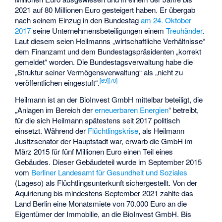
2021 auf 80 Millionen Euro gesteigert haben. Er übergab
nach seinem Einzug in den Bundestag
am 24. Oktober
2017
seine Unternehmensbeteiligungen einem
Treuhänder
.
Laut diesem seien Heilmanns „wirtschaftliche Verhältnisse“
dem Finanzamt und dem Bundestagspräsidenten „korrekt
gemeldet“ worden. Die Bundestagsverwaltung habe die
„Struktur seiner Vermögensverwaltung“ als „nicht zu
[
69
]
[
70
]
veröffentlichen eingestuft“.
Heilmann ist an der BioInvest GmbH mittelbar beteiligt, die
„Anlagen im Bereich der
erneuerbaren Energien
“ betreibt,
für die sich Heilmann spätestens seit 2017 politisch
einsetzt. Während der
Flüchtlingskrise
, als Heilmann
Justizsenator der Hauptstadt war, erwarb die GmbH im
März 2015 für fünf Millionen Euro einen Teil eines
Gebäudes. Dieser Gebäudeteil wurde im September 2015
vom
Berliner Landesamt für Gesundheit und Soziales
(Lageso) als Flüchtlingsunterkunft sichergestellt. Von der
Aquirierung bis mindestens September 2021 zahlte das
Land Berlin eine Monatsmiete von 70.000 Euro an die
Eigentümer der Immobilie, an die BioInvest GmbH. Bis