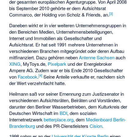
der gesamten europäischen Agenturgruppe. Von April 2008
bis September 2010 gehörte er dem Aufsichtsrat
[
3
]
Commarco, der Holding von Scholz & Friends, an.
Daneben wirkt er in vier weiteren Unternehmensgruppen in
den Bereichen Medien, Unternehmensbeteiligungen,
Internet und Immobilien als Gesellschafter und
Aufsichtsrat. Er hat seit 1991 mehrere Unternehmen in
verschiedenen Branchen mitgegründet oder deren Aufbau
mitfinanziert. Dazu gehören neben
Antenne Sachsen
auch
XING
, MyToys.de,
Pixelpark
und der
Energiebroker
Ampere AG
. Zudem war er bis Ende 2010 Gesellschafter
[
4
]
von
Facebook
.
Seine Anteile verkaufte er, nachdem sich
der Wert verzehnfacht hatte.
Heilmann saß vor seiner Ernennung zum Justizsenator in
verschiedenen Aufsichtsräten, Beiräten und Vorständen,
darunter den Berliner Wasserbetrieben, dem Kulturkreis der
Deutschen Wirtschaft im
BDI
, dem sozialen
Internetnetzwerk
betterplace.org
, dem
Medienboard Berlin-
Brandenburg
und des PR-Dienstleisters
Cision
.
1998 nahm er an der
Universität der Künste Berlin
einen