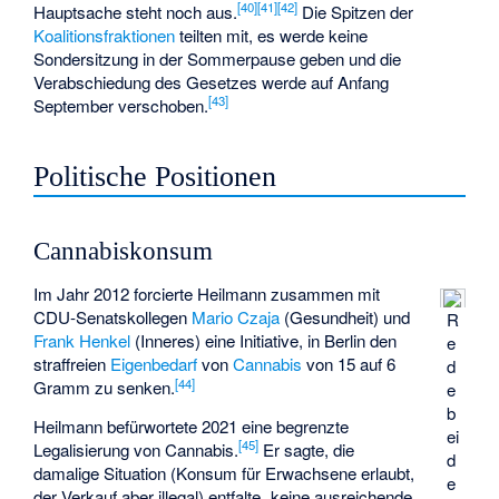
[
40
]
[
41
]
[
42
]
Hauptsache steht noch aus.
Die Spitzen der
Koalitionsfraktionen
teilten mit, es werde keine
Sondersitzung in der Sommerpause geben und die
Verabschiedung des Gesetzes werde auf Anfang
[
43
]
September verschoben.
Politische Positionen
Cannabiskonsum
Im Jahr 2012 forcierte Heilmann zusammen mit
CDU-Senatskollegen
Mario Czaja
(Gesundheit) und
R
Frank Henkel
(Inneres) eine Initiative, in Berlin den
e
straffreien
Eigenbedarf
von
Cannabis
von 15 auf 6
d
[
44
]
Gramm zu senken.
e
b
Heilmann befürwortete 2021 eine begrenzte
ei
[
45
]
Legalisierung von Cannabis.
Er sagte, die
d
damalige Situation (Konsum für Erwachsene erlaubt,
e
der Verkauf aber illegal) entfalte „keine ausreichende