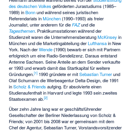
des deutschen Volkes
geförderten Jurastudiums (1985–
1989) in
Bonn
und während seines juristischen
Referendariats in
München
(1990–1993) als freier
Journalist, unter anderem für die
FAZ
und die
Tagesthemen
. Praktikumsstationen während der
Studienzeit waren die Unternehmensberatung
McKinsey
in
München und die Marketingabteilung der
Lufthansa
in New
York. Nach der
Wende
(1990) bewarb er sich mit Partnern
erfolgreich um eine Radio-Sendelizenz. Daraus entstand
Antenne Sachsen. Seine Anteile an dem Sender verkaufte
er 1993 und erwarb damit das Startkapital für weitere
[
1
]
Gründungen.
1990 gründete er mit
Sebastian Turner
und
Olaf Schumann die Werbeagentur Delta-Design, die 1991
in
Scholz & Friends
aufging. Er absolvierte einen
Studienaufenthalt in Harvard und legte 1993 sein zweites
[
2
]
Staatsexamen ab.
Über zehn Jahre lang war er geschäftsführender
Gesellschafter der Berliner Niederlassung von Scholz &
Friends; von 2001 bis 2008 war er gemeinsam mit dem
Chef der Agentur, Sebastian Turner, Vorstandsvorsitzender