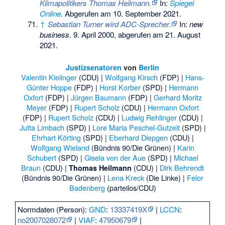
Klimapolitikers Thomas Heilmann.
In:
Spiegel
Online
.
Abgerufen am 10. September 2021
.
↑
Sebastian Turner wird ADC-Sprecher.
In:
new
business.
9. April 2000,
abgerufen am 21. August
2021
.
Justizsenatoren
von
Berlin
Valentin Kielinger
(CDU) |
Wolfgang Kirsch
(FDP) |
Hans-
Günter Hoppe
(FDP) |
Horst Korber
(SPD) |
Hermann
Oxfort
(FDP) |
Jürgen Baumann
(FDP) |
Gerhard Moritz
Meyer
(FDP) |
Rupert Scholz
(CDU) |
Hermann Oxfort
(FDP) |
Rupert Scholz
(CDU) |
Ludwig Rehlinger
(CDU) |
Jutta Limbach
(SPD) |
Lore Maria Peschel-Gutzeit
(SPD) |
Ehrhart Körting
(SPD) |
Eberhard Diepgen
(CDU) |
Wolfgang Wieland
(Bündnis 90/Die Grünen) |
Karin
Schubert
(SPD) |
Gisela von der Aue
(SPD) |
Michael
Braun
(CDU) |
(CDU) |
Dirk Behrendt
Thomas Heilmann
(Bündnis 90/Die Grünen) |
Lena Kreck
(Die Linke) |
Felor
Badenberg
(parteilos/CDU)
Normdaten (Person):
GND
:
13337419X
|
LCCN
:
no2007028072
|
VIAF
:
47950679
|