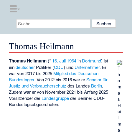
Thomas Heilmann
Thomas Heilmann
(*
16. Juli
1964
in
Dortmund
) ist
ein
deutscher
Politiker (
CDU
) und
Unternehmer
. Er
T
war von 2017 bis 2025
Mitglied des Deutschen
h
Bundestages
. Von 2012 bis 2016 war er
Senator für
o
Justiz und Verbraucherschutz
des Landes
Berlin
.
m
Zudem war er von November 2021 bis Anfang 2025
a
Vorsitzender der
Landesgruppe
der Berliner CDU-
s
Bundestagsabgeordneten.
H
ei
l
m
a