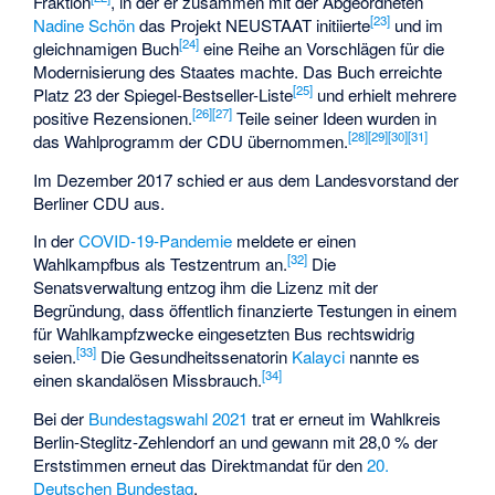
Fraktion
, in der er zusammen mit der Abgeordneten
[
23
]
Nadine Schön
das Projekt NEUSTAAT initiierte
und im
[
24
]
gleichnamigen Buch
eine Reihe an Vorschlägen für die
Modernisierung des Staates machte. Das Buch erreichte
[
25
]
Platz 23 der Spiegel-Bestseller-Liste
und erhielt mehrere
[
26
]
[
27
]
positive Rezensionen.
Teile seiner Ideen wurden in
[
28
]
[
29
]
[
30
]
[
31
]
das Wahlprogramm der CDU übernommen.
Im Dezember 2017 schied er aus dem Landesvorstand der
Berliner CDU aus.
In der
COVID-19-Pandemie
meldete er einen
[
32
]
Wahlkampfbus als Testzentrum an.
Die
Senatsverwaltung entzog ihm die Lizenz mit der
Begründung, dass öffentlich finanzierte Testungen in einem
für Wahlkampfzwecke eingesetzten Bus rechtswidrig
[
33
]
seien.
Die Gesundheitssenatorin
Kalayci
nannte es
[
34
]
einen skandalösen Missbrauch.
Bei der
Bundestagswahl 2021
trat er erneut im Wahlkreis
Berlin-Steglitz-Zehlendorf an und gewann mit 28,0 % der
Erststimmen erneut das Direktmandat für den
20.
Deutschen Bundestag
.