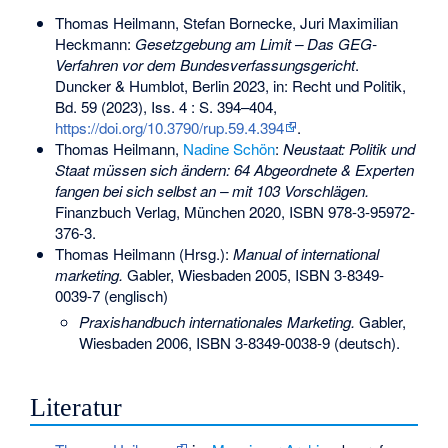
Thomas Heilmann, Stefan Bornecke, Juri Maximilian
Heckmann:
Gesetzgebung am Limit – Das GEG-
Verfahren vor dem Bundesverfassungsgericht
.
Duncker & Humblot, Berlin 2023, in: Recht und Politik,
Bd. 59 (2023), Iss. 4 : S. 394–404,
https://doi.org/10.3790/rup.59.4.394
.
Thomas Heilmann,
Nadine Schön
:
Neustaat: Politik und
Staat müssen sich ändern: 64 Abgeordnete & Experten
fangen bei sich selbst an – mit 103 Vorschlägen.
Finanzbuch Verlag, München 2020,
ISBN 978-3-95972-
376-3
.
Thomas Heilmann (Hrsg.):
Manual of international
marketing.
Gabler, Wiesbaden 2005,
ISBN 3-8349-
0039-7
(englisch)
Praxishandbuch internationales Marketing.
Gabler,
Wiesbaden 2006,
ISBN 3-8349-0038-9
(deutsch).
Literatur