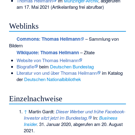
Thomas Heilmann
im
Munzinger-Archiv
, abgerufen
am 17. Mai 2021 (Artikelanfang frei abrufbar)
Weblinks
Commons
: Thomas Heilmann
– Sammlung von
Bildern
Wikiquote: Thomas Heilmann
– Zitate
Website von Thomas Heilmann
Biografie
beim
Deutschen Bundestag
Literatur von und über Thomas Heilmann
im Katalog
der
Deutschen Nationalbibliothek
Einzelnachweise
↑
Martin Gardt:
Dieser Werber und frühe Facebook-
Investor sitzt jetzt im Bundestag.
In:
Business
Insider
.
31. Januar 2020,
abgerufen am 20. August
2021
.