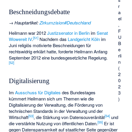
r
Beschneidungsdebatte
a
el
→
Hauptartikel
:
Zirkumzision#Deutschland
,
F
Heilmann war 2012
Justizsenator in Berlin
im
Senat
U
[
51
]
Wowereit IV
.
Nachdem das
Landgericht Köln
im
B
Juni religiös motivierte Beschneidungen für
e
rechtswidrig erklärt hatte, forderte Heilmann Anfang
rli
September 2012 eine bundesgesetzliche Regelung.
n
[
52
]
(
2
0
Digitalisierung
2
Im
Ausschuss für Digitales
des Bundestages
3
kümmert Heilmann sich um Themen wie die
)
Digitalisierung der Verwaltung, die Förderung von
technischen Standards in der Verwaltung und der
[
53
]
[
54
]
Wirtschaft
, die Stärkung von Datensouveränität
und
[
55
]
die verstärkte Nutzung von öffentlichen Daten.
Er ist
gegen Datensparsamkeit auf staatlicher Seite gegenüber