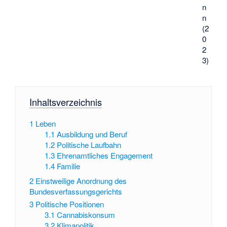
n
n
(2
0
2
3)
Inhaltsverzeichnis
1
Leben
1.1
Ausbildung und Beruf
1.2
Politische Laufbahn
1.3
Ehrenamtliches Engagement
1.4
Familie
2
Einstweilige Anordnung des
Bundesverfassungsgerichts
3
Politische Positionen
3.1
Cannabiskonsum
3.2
Klimapolitik