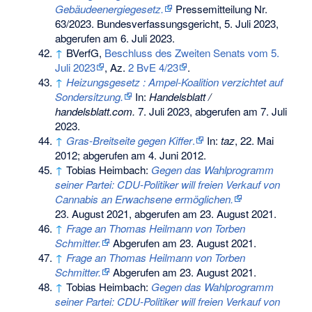
Gebäudeenergiegesetz.
Pressemitteilung Nr.
63/2023. Bundesverfassungsgericht, 5. Juli 2023,
abgerufen am 6. Juli 2023
.
↑
BVerfG,
Beschluss des Zweiten Senats vom 5.
Juli 2023
, Az.
2 BvE 4/23
.
↑
Heizungsgesetz : Ampel-Koalition verzichtet auf
Sondersitzung.
In:
Handelsblatt /
handelsblatt.com.
7. Juli 2023,
abgerufen am 7. Juli
2023
.
↑
Gras-Breitseite gegen Kiffer
.
In:
taz
, 22. Mai
2012; abgerufen am 4. Juni 2012.
↑
Tobias Heimbach:
Gegen das Wahlprogramm
seiner Partei: CDU-Politiker will freien Verkauf von
Cannabis an Erwachsene ermöglichen.
23. August 2021,
abgerufen am 23. August 2021
.
↑
Frage an Thomas Heilmann von Torben
Schmitter.
Abgerufen am 23. August 2021
.
↑
Frage an Thomas Heilmann von Torben
Schmitter.
Abgerufen am 23. August 2021
.
↑
Tobias Heimbach:
Gegen das Wahlprogramm
seiner Partei: CDU-Politiker will freien Verkauf von