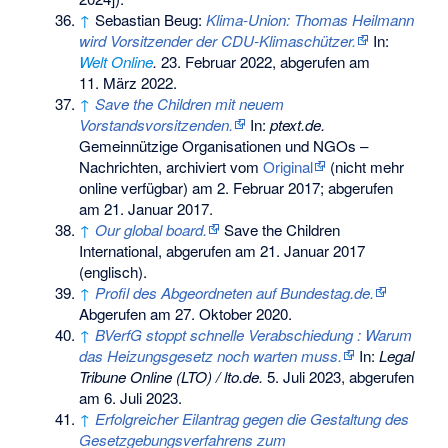
↑
Sebastian Beug:
Klima-Union: Thomas Heilmann
wird Vorsitzender der CDU-Klimaschützer.
In:
Welt Online
.
23. Februar 2022,
abgerufen am
11. März 2022
.
↑
Save the Children mit neuem
Vorstandsvorsitzenden.
In:
ptext.de.
Gemeinnützige Organisationen und NGOs –
Nachrichten, archiviert vom
Original
(nicht mehr
online verfügbar) am
2. Februar 2017
;
abgerufen
am 21. Januar 2017
.
↑
Our global board.
Save the Children
International,
abgerufen am 21. Januar 2017
(englisch).
↑
Profil des Abgeordneten auf Bundestag.de.
Abgerufen am 27. Oktober 2020
.
↑
BVerfG stoppt schnelle Verabschiedung : Warum
das Heizungsgesetz noch warten muss.
In:
Legal
Tribune Online (LTO) / lto.de.
5. Juli 2023,
abgerufen
am 6. Juli 2023
.
↑
Erfolgreicher Eilantrag gegen die Gestaltung des
Gesetzgebungsverfahrens zum