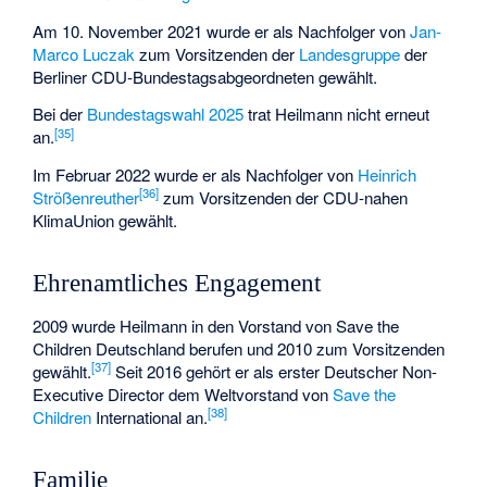
Am 10. November 2021 wurde er als Nachfolger von
Jan-
Marco Luczak
zum Vorsitzenden der
Landesgruppe
der
Berliner CDU-Bundestagsabgeordneten gewählt.
Bei der
Bundestagswahl 2025
trat Heilmann nicht erneut
[
35
]
an.
Im Februar 2022 wurde er als Nachfolger von
Heinrich
[
36
]
Strößenreuther
zum Vorsitzenden der CDU-nahen
KlimaUnion gewählt.
Ehrenamtliches Engagement
2009 wurde Heilmann in den Vorstand von
Save the
Children Deutschland
berufen und 2010 zum Vorsitzenden
[
37
]
gewählt.
Seit 2016 gehört er als erster Deutscher Non-
Executive Director dem Weltvorstand von
Save the
[
38
]
Children
International an.
Familie