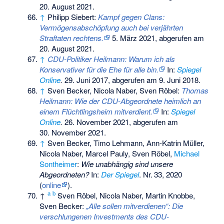
20. August 2021
.
↑
Philipp Siebert:
Kampf gegen Clans:
Vermögensabschöpfung auch bei verjährten
Straftaten rechtens.
5. März 2021,
abgerufen am
20. August 2021
.
↑
CDU-Politiker Heilmann: Warum ich als
Konservativer für die Ehe für alle bin.
In:
Spiegel
Online
.
29. Juni 2017,
abgerufen am 9. Juni 2018
.
↑
Sven Becker, Nicola Naber, Sven Röbel:
Thomas
Heilmann: Wie der CDU-Abgeordnete heimlich an
einem Flüchtlingsheim mitverdient.
In:
Spiegel
Online
.
26. November 2021,
abgerufen am
30. November 2021
.
↑
Sven Becker, Timo Lehmann, Ann-Katrin Müller,
Nicola Naber, Marcel Pauly, Sven Röbel,
Michael
Sontheimer
:
Wie unabhängig sind unsere
Abgeordneten?
In:
Der Spiegel
.
Nr.
33
, 2020
(
online
).
a
b
↑
Sven Röbel, Nicola Naber, Martin Knobbe,
Sven Becker:
„Alle sollen mitverdienen“: Die
verschlungenen Investments des CDU-