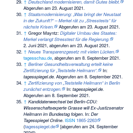
↑
Deutschland modernisieren, damit Gutes bleibt.
Abgerufen am 23. August 2021
.
↑
Staatsmodernisierung: „Was bringt der Neustaat
in der Zukunft?“ – Merkel rät zu „Stresstests“ für
nächste Krisen.
Abgerufen am 23. August 2021
.
↑
Gregor Mayntz:
Digitaler Umbau des Staates:
Merkel verlangt Stresstest für die Regierung.
2. Juni 2021,
abgerufen am 23. August 2021
.
↑
Neues Transparenzgesetz mit vielen Lücken.
tagesschau.de
,
abgerufen am 8. September 2021
.
↑
Berliner Gesundheitsverwaltung erteilt keine
Zertifizierung für „Teststelle Heilmann“.
In:
tagesspiegel.de.
Abgerufen am 8. September 2021
.
↑
Zertifizierung von „Teststelle Heilmann“ in Berlin
zunächst entzogen.
In:
tagesspiegel.de.
Abgerufen am 8. September 2021
.
↑
Kandidatenwechsel bei Berlin-CDU:
Wissenschaftsexperte Grasse will Ex-Justizsenator
Heilmann im Bundestag folgen
. In:
Der
Tagesspiegel Online
.
ISSN
1865-2263
(
tagesspiegel.de
[abgerufen am 24. September
2024]).