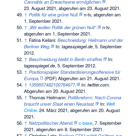
Cannabis an Erwachsene ermöglichen.
23. August 2021,
abgerufen am 23. August 2021
.
↑
Politik für eine grüne Null.
n-tv,
abgerufen am
1. September 2021
.
↑
„Wir wollen Politik der grünen Null“.
n-tv,
abgerufen am 1. September 2021
.
↑
Fatina Keilani:
Beschneidung: Heilmann und der
Berliner Weg.
In:
tagesspiegel.de
, 5. September
2012.
↑
Beschneidung bleibt in Berlin straffrei.
In:
tagesspiegel.de
, 5. September 2012.
↑
Positionspapier Standardisierungsoffensive für
Europa.
(PDF)
Abgerufen am 21. August 2021
.
↑
1359557482100764677.
In:
twitter.com.
Abgerufen am 20. August 2021
.
↑
Thomas Heilmann:
Politikreform: Nach Corona
braucht unser Staat einen Neustaat.
In:
Welt
Online
.
24. März 2021,
abgerufen am 20. August
2021
.
↑
Netzpolitischer Abend.
c-base
, 7. September
2021,
abgerufen am 8. September 2021
.
↑
Christian Latz:
Berliner CDU wählt Grütters zur