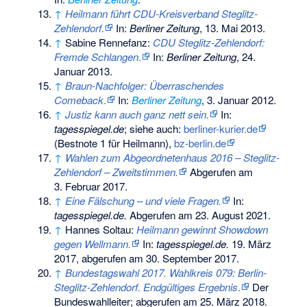
↑
Heilmann führt CDU-Kreisverband Steglitz-
Zehlendorf
.
In:
Berliner Zeitung
, 13. Mai 2013.
↑
Sabine Rennefanz:
CDU Steglitz-Zehlendorf:
Fremde Schlangen
.
In:
Berliner Zeitung
, 24.
Januar 2013.
↑
Braun-Nachfolger: Überraschendes
Comeback
.
In:
Berliner Zeitung
, 3. Januar 2012.
↑
Justiz kann auch ganz nett sein.
In:
tagesspiegel.de
; siehe auch:
berliner-kurier.de
(Bestnote 1 für Heilmann),
bz-berlin.de
↑
Wahlen zum Abgeordnetenhaus 2016 – Steglitz-
Zehlendorf – Zweitstimmen.
Abgerufen am
3. Februar 2017
.
↑
Eine Fälschung – und viele Fragen.
In:
tagesspiegel.de.
Abgerufen am 23. August 2021
.
↑
Hannes Soltau:
Heilmann gewinnt Showdown
gegen Wellmann.
In:
tagesspiegel.de.
19. März
2017,
abgerufen am 30. September 2017
.
↑
Bundestagswahl 2017. Wahlkreis 079: Berlin-
Steglitz-Zehlendorf. Endgültiges Ergebnis
.
Der
Bundeswahlleiter; abgerufen am 25. März 2018.