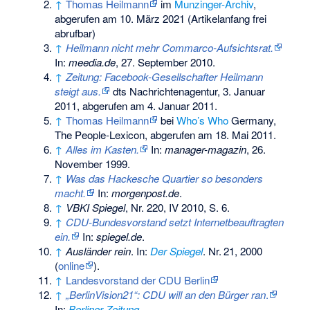
↑
Thomas Heilmann
im
Munzinger-Archiv
,
abgerufen am 10. März 2021 (Artikelanfang frei
abrufbar)
↑
Heilmann nicht mehr Commarco-Aufsichtsrat.
In:
meedia.de
, 27. September 2010.
↑
Zeitung: Facebook-Gesellschafter Heilmann
steigt aus.
dts Nachrichtenagentur, 3. Januar
2011, abgerufen am 4. Januar 2011.
↑
Thomas Heilmann
bei
Who’s Who
Germany,
The People-Lexicon, abgerufen am
18. Mai 2011.
↑
Alles im Kasten.
In:
manager-magazin
, 26.
November 1999.
↑
Was das Hackesche Quartier so besonders
macht.
In:
morgenpost.de
.
↑
VBKI Spiegel
, Nr. 220, IV 2010, S. 6.
↑
CDU-Bundesvorstand setzt Internetbeauftragten
ein.
In:
spiegel.de
.
↑
Ausländer rein
. In:
Der Spiegel
.
Nr.
21
, 2000
(
online
).
↑
Landesvorstand der CDU Berlin
↑
„BerlinVision21“: CDU will an den Bürger ran
.
In:
Berliner Zeitung
.