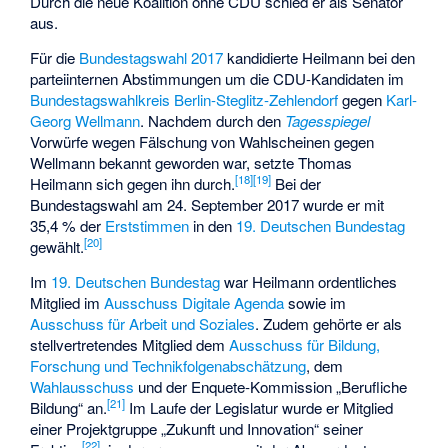
Durch die neue Koalition ohne CDU schied er als Senator
aus.
Für die
Bundestagswahl 2017
kandidierte Heilmann bei den
parteiinternen Abstimmungen um die CDU-Kandidaten im
Bundestagswahlkreis Berlin-Steglitz-Zehlendorf
gegen
Karl-
Georg Wellmann
. Nachdem durch den
Tagesspiegel
Vorwürfe wegen Fälschung von Wahlscheinen gegen
Wellmann bekannt geworden war, setzte Thomas
[
18
]
[
19
]
Heilmann sich gegen ihn durch.
Bei der
Bundestagswahl am 24. September 2017 wurde er mit
35,4 % der
Erststimmen
in den
19. Deutschen Bundestag
[
20
]
gewählt.
Im
19. Deutschen Bundestag
war Heilmann ordentliches
Mitglied im
Ausschuss Digitale Agenda
sowie im
Ausschuss für Arbeit und Soziales
. Zudem gehörte er als
stellvertretendes Mitglied dem
Ausschuss für Bildung,
Forschung und Technikfolgenabschätzung
, dem
Wahlausschuss
und der Enquete-Kommission „Berufliche
[
21
]
Bildung“ an.
Im Laufe der Legislatur wurde er Mitglied
einer Projektgruppe „Zukunft und Innovation“ seiner
[
22
]