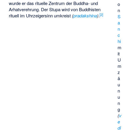
wurde er das rituelle Zentrum der Buddha- und
o
Arhatverehrung. Der Stupa wird von Buddhisten
n
[
2
]
rituell im Uhrzeigersinn umkreist
(
pradakshina
)
.
S
a
n
c
hi
m
it
U
m
z
ä
u
n
u
n
g
(
v
e
di