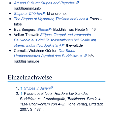
Art and Culture: Stupas and Pagodas.
buddhamind.info
Stupa or Chörten.
khandro.net
The Stupas of Myanmar, Thailand and Laos
Fotos +
Infos
Eva Seegers:
Stupas
Buddhismus Heute Nr. 46
Volker Thewalt
:
Stūpas, Tempel und verwandte
Bauwerke aus drei Felsbildstationen bei Chilās am
oberen Indus (Nordpakistan).
thewalt.de
Cornelia Weishaar-Günter:
Der Stupa –
Umfassendstes Symbol des Buddhismus.
info-
buddhismus.de
Einzelnachweise
↑
Stupas in Asien
↑
Klaus-Josef Notz:
Herders Lexikon des
Buddhismus. Grundbegriffe, Traditionen, Praxis in
1200 Stichwörtern von A–Z
, Hohe Verlag, Erftstadt
2007, S. 437 f.