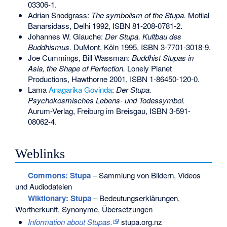
03306-1
.
Adrian Snodgrass:
The symbolism of the Stupa.
Motilal
Banarsidass, Delhi 1992,
ISBN 81-208-0781-2
.
Johannes W. Glauche:
Der Stupa. Kultbau des
Buddhismus.
DuMont, Köln 1995,
ISBN 3-7701-3018-9
.
Joe Cummings, Bill Wassman:
Buddhist Stupas in
Asia, the Shape of Perfection.
Lonely Planet
Productions, Hawthorne 2001,
ISBN 1-86450-120-0
.
Lama
Anagarika Govinda
:
Der Stupa.
Psychokosmisches Lebens- und Todessymbol.
Aurum-Verlag, Freiburg im Breisgau,
ISBN 3-591-
08062-4
.
Weblinks
Commons
: Stupa
– Sammlung von Bildern, Videos
und Audiodateien
Wiktionary: Stupa
– Bedeutungserklärungen,
Wortherkunft, Synonyme, Übersetzungen
Information about Stupas.
stupa.org.nz