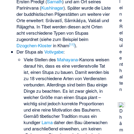
l
Ersten Predigt (
Sarnath
) und am Ort seines
ei
Parinirvana (
Kushinagar
). Später wurde die Liste
n
der buddhistischen Pilgerstätten um weitere vier
e
Orte erweitert: Srāvastī, Sāmkāśya, Vaiśali und
R
Rājagṛha. In Tibet werden diesen acht Orten
el
acht verschiedene Typen von Stupas
iq
zugeordnet (siehe zum Beispiel beim
[
11
]
ui
Dzogchen-Kloster
in Kham
).
e
Der Stupa als
Votivgabe
:
e
Viele Stellen des
Mahayana
-Kanons weisen
nt
darauf hin, dass es eine verdienstvolle Tat
h
ist, einen Stupa zu bauen. Damit werden bis
al
zu 18 verschiedene Arten von Verdiensten
te
verbunden. Allerdings sind beim Bau einige
n
Dinge zu beachten. Es ist zwar gleich, in
welcher Größe man einen Stupa plant –
wichtig sind jedoch korrekte Proportionen
und eine reine Motivation des Bauherrn.
D
Gemäß tibetischer Tradition muss ein
h
kundiger
Lama
daher den Bau überwachen
â
und anschließend einweihen, um keinen
m