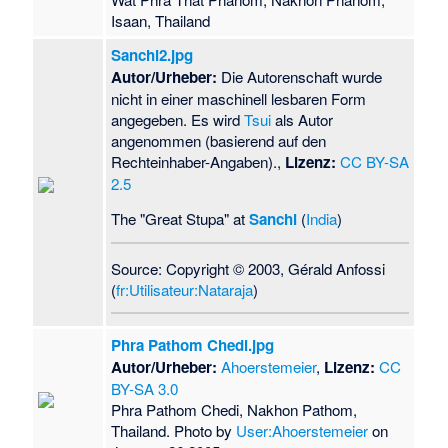
Isaan, Thailand
Sanchi2.jpg
Autor/Urheber:
Die Autorenschaft wurde
nicht in einer maschinell lesbaren Form
angegeben. Es wird
Tsui
als Autor
angenommen (basierend auf den
Rechteinhaber-Angaben).,
Lizenz:
CC BY-SA
2.5
The "Great Stupa" at
Sanchi
(
India
)
Source: Copyright © 2003, Gérald Anfossi
(
fr:Utilisateur:Nataraja
)
Phra Pathom Chedi.jpg
Autor/Urheber:
Ahoerstemeier
,
Lizenz:
CC
BY-SA 3.0
Phra Pathom Chedi, Nakhon Pathom,
Thailand. Photo by
User:Ahoerstemeier
on