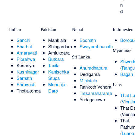
n
d
Indien
Pakistan
Nepal
Indonesien
Sanchi
Mankiala
Bodnath
Borobu
Bharhut
Shingardara
Swayambhunath
Myanmar
Amaravati
Amlukdara
Sri Lanka
Piprahwa
Butkara
Shwed
Kesariya
Taxila
Anuradhapura
(
Rangu
Kushinagar
Kanischka-
Dedigama
Bagan
Sarnath
Stupa
Mihintale
Shravasti
Mohenjo-
Laos
Rankoth Vehera
Thotlakonda
Daro
Tissamaharama
That L
Yudaganawa
(
Vienti
That D
(Vienti
That
Pathu
(
Luang