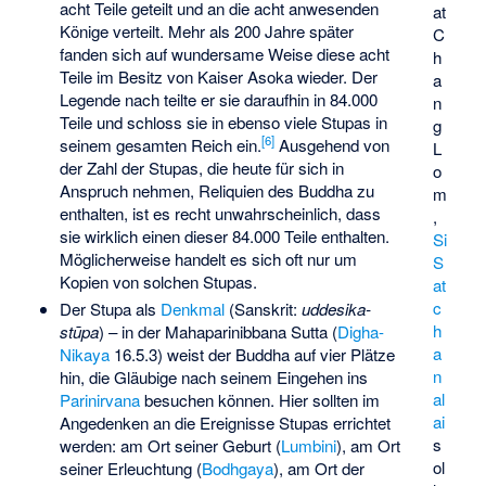
acht Teile geteilt und an die acht anwesenden
at
Könige verteilt. Mehr als 200 Jahre später
C
fanden sich auf wundersame Weise diese acht
h
Teile im Besitz von Kaiser
Asoka
wieder. Der
a
Legende nach teilte er sie daraufhin in 84.000
n
Teile und schloss sie in ebenso viele Stupas in
g
[
6
]
seinem gesamten Reich ein.
Ausgehend von
L
der Zahl der Stupas, die heute für sich in
o
Anspruch nehmen, Reliquien des Buddha zu
m
enthalten, ist es recht unwahrscheinlich, dass
,
sie wirklich einen dieser 84.000 Teile enthalten.
Si
Möglicherweise handelt es sich oft nur um
S
Kopien von solchen Stupas.
at
c
Der Stupa als
Denkmal
(Sanskrit:
uddesika-
h
stūpa
) – in der Mahaparinibbana Sutta (
Digha-
a
Nikaya
16.5.3) weist der Buddha auf vier Plätze
n
hin, die Gläubige nach seinem Eingehen ins
al
Parinirvana
besuchen können. Hier sollten im
ai
Angedenken an die Ereignisse Stupas errichtet
s
werden: am Ort seiner Geburt (
Lumbini
), am Ort
ol
seiner Erleuchtung (
Bodhgaya
), am Ort der