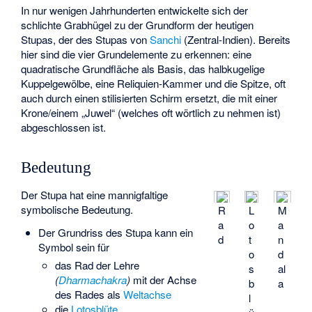
In nur wenigen Jahrhunderten entwickelte sich der
schlichte Grabhügel zu der Grundform der heutigen
Stupas, der des Stupas von
Sanchi
(Zentral-Indien). Bereits
hier sind die vier Grundelemente zu erkennen: eine
quadratische Grundfläche als Basis, das halbkugelige
Kuppelgewölbe, eine Reliquien-Kammer und die Spitze, oft
auch durch einen stilisierten Schirm ersetzt, die mit einer
Krone/einem „Juwel“ (welches oft wörtlich zu nehmen ist)
abgeschlossen ist.
Bedeutung
Der Stupa hat eine mannigfaltige
symbolische Bedeutung.
R
L
M
a
o
a
Der Grundriss des Stupa kann ein
d
t
n
Symbol sein für
o
d
das Rad der Lehre
s
al
(
Dharmachakra
)
mit der Achse
b
a
des Rades als
Weltachse
l
die
Lotosblüte