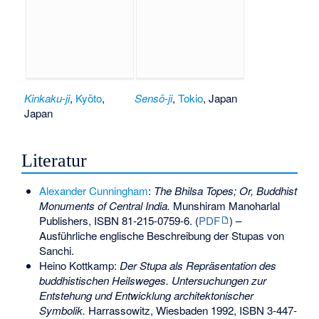
Kinkaku-ji
,
Kyōto
,
Sensō-ji
,
Tokio
, Japan
Japan
Literatur
Alexander Cunningham
:
The Bhilsa Topes; Or, Buddhist
Monuments of Central India.
Munshiram Manoharlal
Publishers,
ISBN 81-215-0759-6
. (
PDF
) –
Ausführliche englische Beschreibung der Stupas von
Sanchi.
Heino Kottkamp:
Der Stupa als Repräsentation des
buddhistischen Heilsweges. Untersuchungen zur
Entstehung und Entwicklung architektonischer
Symbolik.
Harrassowitz, Wiesbaden 1992,
ISBN 3-447-