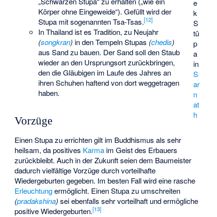
„Schwarzen Stupa“ zu erhalten („wie ein
e
Körper ohne Eingeweide“). Gefüllt wird der
k
[
12
]
Stupa mit sogenannten
Tsa-Tsas
.
S
In Thailand ist es Tradition, zu Neujahr
tû
(
songkran
)
in den Tempeln Stupas
(
chedis
)
p
aus Sand zu bauen. Der Sand soll den Staub
a
wieder an den Ursprungsort zurückbringen,
in
den die Gläubigen im Laufe des Jahres an
S
ihren Schuhen haftend von dort weggetragen
ar
haben.
n
at
h
Vorzüge
Einen Stupa zu errichten gilt im Buddhismus als sehr
heilsam, da positives
Karma
im Geist des Erbauers
zurückbleibt. Auch in der Zukunft seien dem Baumeister
dadurch vielfältige Vorzüge durch vorteilhafte
Wiedergeburten gegeben. Im besten Fall wird eine rasche
Erleuchtung
ermöglicht. Einen Stupa zu umschreiten
(
pradakshina
)
sei ebenfalls sehr vorteilhaft und ermögliche
[
13
]
positive Wiedergeburten.