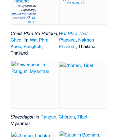
CC BY-SA 3.0
© Vyacheslav
Argenberg /
http://www.vascopl
anet.com/
,
CC
BY 4.0
Chedi Phra Sri Rattana
,
Wat Phra That
Chedi
im
Wat Phra
Phanom
,
Nakhon
Kaeo
,
Bangkok
,
Phanom
, Thailand
Thailand
Shwedagon
in
Rangun
,
Chörten
,
Tibet
Myanmar