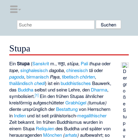
Stupa
Ein
Stupa
(
Sanskrit
m., स्तूप,
stūpa
,
Pali
thupa
oder
tope
,
singhalesisch
dagoba
,
chinesisch
tǎ
oder
D
pagoda
,
birmanisch
Paya
,
tibetisch
chörten
,
er
thailändisch
chedi
) ist ein
buddhistisches
Bauwerk,
gr
das
Buddha
selbst und seine Lehre, den
Dharma
,
o
[
1
]
symbolisiert.
Ein den frühen Stupas ähnlicher
ß
kreisförmig aufgeschütteter
Grabhügel
(tumulus)
e
diente ursprünglich der
Bestattung
von Herrschern
S
in
Indien
und ist seit prähistorisch-
megalithischer
tu
Zeit bekannt. Im frühen Buddhismus wurden in
p
einem Stupa
Reliquien
des Buddha und später von
a
herausragenden
Mönchen
(
arhats
)
aufbewahrt; so
v