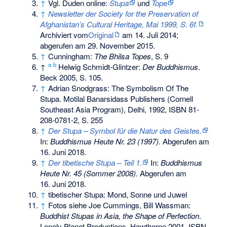
↑
Vgl. Duden online:
Stupa
und
Tope
↑
Newsletter der Society for the Preservation of
Afghanistan’s Cultural Heritage, Mai 1999, S. 6f.
Archiviert vom
Original
am
14. Juli 2014
;
abgerufen am 29. November 2015
.
↑
Cunningham:
The Bhilsa Topes
, S. 9
a
b
↑
Helwig Schmidt-Glintzer:
Der Buddhismus
.
Beck 2005, S. 105.
↑
Adrian Snodgrass: The Symbolism Of The
Stupa. Motilal Banarsidass Publishers (Cornell
Southeast Asia Program), Delhi, 1992,
ISBN 81-
208-0781-2
, S. 255
↑
Der Stupa – Symbol für die Natur des Geistes.
In:
Buddhismus Heute Nr. 23 (1997).
Abgerufen am
16. Juni 2018
.
↑
Der tibetische Stupa – Teil 1.
In:
Buddhismus
Heute Nr. 45 (Sommer 2008).
Abgerufen am
16. Juni 2018
.
↑
tibetischer Stupa: Mond, Sonne und Juwel
↑
Fotos siehe Joe Cummings, Bill Wassman:
Buddhist Stupas in Asia, the Shape of Perfection
.
Lonely Planet Productions, Hawthorne 2001,
ISBN