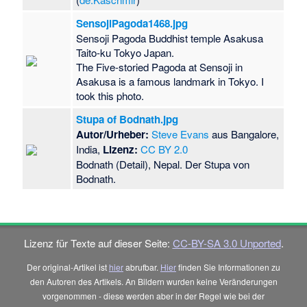
SensojiPagoda1468.jpg
Sensoji Pagoda Buddhist temple Asakusa
Taito-ku Tokyo Japan.
The Five-storied Pagoda at Sensoji in
Asakusa is a famous landmark in Tokyo. I
took this photo.
Stupa of Bodnath.jpg
Autor/Urheber:
Steve Evans
aus Bangalore,
India,
Lizenz:
CC BY 2.0
Bodnath (Detail), Nepal. Der Stupa von
Bodnath.
Lizenz für Texte auf dieser Seite:
CC-BY-SA 3.0 Unported
.
Der original-Artikel ist
hier
abrufbar.
Hier
finden Sie Informationen zu
den Autoren des Artikels. An Bildern wurden keine Veränderungen
vorgenommen - diese werden aber in der Regel wie bei der