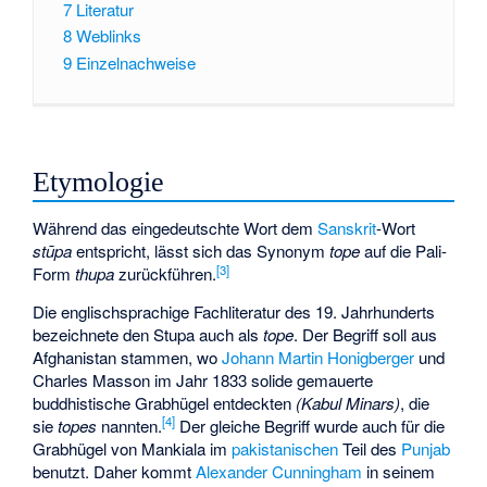
7
Literatur
8
Weblinks
9
Einzelnachweise
Etymologie
Während das eingedeutschte Wort dem
Sanskrit
-Wort
stūpa
entspricht, lässt sich das Synonym
tope
auf die Pali-
[
3
]
Form
thupa
zurückführen.
Die englischsprachige Fachliteratur des 19. Jahrhunderts
bezeichnete den Stupa auch als
tope
. Der Begriff soll aus
Afghanistan stammen, wo
Johann Martin Honigberger
und
Charles Masson im Jahr 1833 solide gemauerte
buddhistische Grabhügel entdeckten
(Kabul Minars)
, die
[
4
]
sie
topes
nannten.
Der gleiche Begriff wurde auch für die
Grabhügel von
Mankiala
im
pakistanischen
Teil des
Punjab
benutzt. Daher kommt
Alexander Cunningham
in seinem