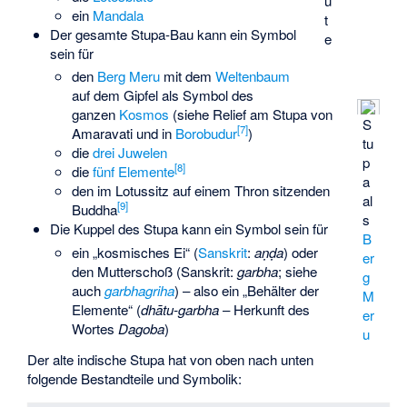
ü
ein
Mandala
t
Der gesamte Stupa-Bau kann ein Symbol
e
sein für
den
Berg Meru
mit dem
Weltenbaum
auf dem Gipfel als Symbol des
ganzen
Kosmos
(siehe Relief am Stupa von
S
[
7
]
Amaravati und in
Borobudur
)
tu
die
drei Juwelen
p
[
8
]
die
fünf Elemente
a
den im Lotussitz auf einem Thron sitzenden
al
[
9
]
Buddha
s
Die Kuppel des Stupa kann ein Symbol sein für
B
ein „kosmisches Ei“ (
Sanskrit
:
aṇḍa
) oder
er
den Mutterschoß (Sanskrit:
garbha
; siehe
g
auch
garbhagriha
) – also ein „Behälter der
M
Elemente“ (
dhātu
-garbha
– Herkunft des
er
Wortes
Dagoba
)
u
Der alte indische Stupa hat von oben nach unten
folgende Bestandteile und Symbolik: