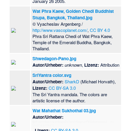
January 26 2005.
Wat Phra Kaew, Golden Chedi Buddhist
Stupa, Bangkok, Thailand.jpg
© Vyacheslav Argenberg /
http://www.vascoplanet.com/
,
CC BY 4.0
Phra Sri Rattana Chedi of Wat Phra Kaew,
Temple of the Emerald Buddha, Bangkok,
Thailand.
Shwedagon-Pano.jpg
Autor/Urheber:
unknown
,
Lizenz:
Attribution
SriYantra color.svg
Autor/Urheber:
SharkD
(Michael Horvath),
Lizenz:
CC BY-SA 3.0
The Sri Yantra mandala. The colors are
artistic license of the author.
Wat Mahathat Sukhothai 03.jpg
Autor/Urheber:
ผู้สร้างสรรค์ผลงาน/ส่งข้อมูลเก็บในคลังข้อมูลเสรีวิกิมีเดียคอมมอนส์
- เทว
ประภาส มากคล้าย
,
Lizenz:
CC BY-SA 3.0