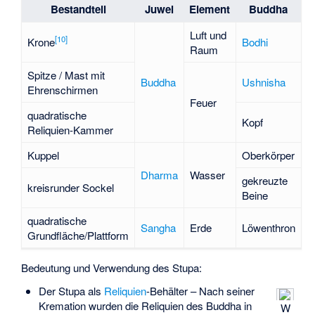
Bestandteil
Juwel
Element
Buddha
Luft und
[
10
]
Krone
Bodhi
Raum
Spitze / Mast mit
Buddha
Ushnisha
Ehrenschirmen
Feuer
quadratische
Kopf
Reliquien-Kammer
Kuppel
Oberkörper
Dharma
Wasser
gekreuzte
kreisrunder Sockel
Beine
quadratische
Sangha
Erde
Löwenthron
Grundfläche/Plattform
Bedeutung und Verwendung des Stupa:
Der Stupa als
Reliquien
-Behälter – Nach seiner
Kremation wurden die Reliquien des Buddha in
W