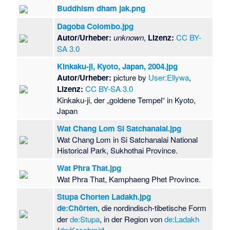
Buddhism dham jak.png
Dagoba Colombo.jpg
Autor/Urheber:
unknown
,
Lizenz:
CC BY-
SA 3.0
Kinkaku-ji, Kyoto, Japan, 2004.jpg
Autor/Urheber:
picture by
User:Ellywa
,
Lizenz:
CC BY-SA 3.0
Kinkaku-ji, der „goldene Tempel“ in Kyoto,
Japan
Wat Chang Lom Si Satchanalai.jpg
Wat Chang Lom in Si Satchanalai National
Historical Park, Sukhothai Province.
Wat Phra That.jpg
Wat Phra That, Kamphaeng Phet Province.
Stupa Chorten Ladakh.jpg
de:Chörten
, die nordindisch-tibetische Form
der
de:Stupa
, in der Region von
de:Ladakh
(
de:Kaschmir
)