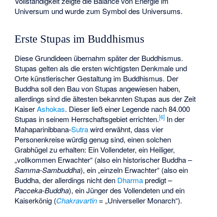
Vollständigkeit zeigte die Balance von Energie im
Universum und wurde zum Symbol des Universums.
Erste Stupas im Buddhismus
Diese Grundideen übernahm später der Buddhismus.
Stupas gelten als die ersten wichtigsten Denkmale und
Orte künstlerischer Gestaltung im Buddhismus. Der
Buddha soll den Bau von Stupas angewiesen haben,
allerdings sind die ältesten bekannten Stupas aus der Zeit
Kaiser
Ashokas
. Dieser ließ einer Legende nach 84.000
[
6
]
Stupas in seinem Herrschaftsgebiet errichten.
In der
Mahaparinibbana-
Sutra
wird erwähnt, dass vier
Personenkreise würdig genug sind, einen solchen
Grabhügel zu erhalten: Ein Vollendeter, ein Heiliger,
„vollkommen Erwachter“ (also ein historischer Buddha –
Samma-Sambuddha
), ein „einzeln Erwachter“ (also ein
Buddha, der allerdings nicht den
Dharma
predigt –
Pacceka-Buddha
), ein Jünger des Vollendeten und ein
Kaiserkönig (
Chakravartin
= „Universeller Monarch“).