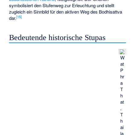
symbolisiert den Stufenweg zur Erleuchtung und stellt
zugleich ein Sinnbild für den aktiven Weg des Bodhisattva
[
15
]
dar.
Bedeutende historische Stupas
W
at
P
hr
a
T
h
at
,
T
h
ai
la