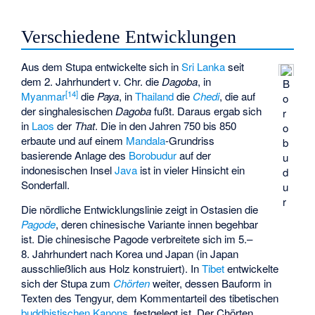
Verschiedene Entwicklungen
Aus dem Stupa entwickelte sich in
Sri Lanka
seit
dem 2. Jahrhundert v. Chr. die
Dagoba
, in
B
[
14
]
Myanmar
die
Paya
, in
Thailand
die
Chedi
, die auf
o
der singhalesischen
Dagoba
fußt. Daraus ergab sich
r
in
Laos
der
That
. Die in den Jahren 750 bis 850
o
erbaute und auf einem
Mandala
-Grundriss
b
basierende Anlage des
Borobudur
auf der
u
indonesischen Insel
Java
ist in vieler Hinsicht ein
d
Sonderfall.
u
r
Die nördliche Entwicklungslinie zeigt in Ostasien die
Pagode
, deren chinesische Variante innen begehbar
ist. Die chinesische Pagode verbreitete sich im 5.–
8. Jahrhundert nach Korea und Japan (in Japan
ausschließlich aus Holz konstruiert). In
Tibet
entwickelte
sich der Stupa zum
Chörten
weiter, dessen Bauform in
Texten des Tengyur, dem Kommentarteil des tibetischen
buddhistischen Kanons
, festgelegt ist. Der Chörten