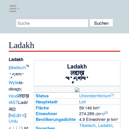
Ladakh
Ladakh
Ladakh
ལ
(
tibetisch
लद्दाख़
་དྭགས་
ལ་དྭགས་
Wylie
la-
;
dwags
लद्दाख़
[
1
]
Unionsterritorium
Status
Hindi
Leh
Hauptstadt
IAST
Ladd
59.146 km²
Fläche
ā
kh
[
2
]
274.289
Einwohner
(2011)
[
ləd̪.d̪ɑːx
];
4,9 Einwohner je km²
Bevölkerungsdichte
Urdu
Tibetisch
,
Ladakhi
,
لدّاخ
) ist
Sprachen