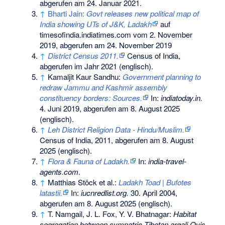
abgerufen am 24. Januar 2021
.
↑
Bharti Jain:
Govt releases new political map of
India showing UTs of J&K, Ladakh
auf
timesofindia.indiatimes.com vom 2. November
2019, abgerufen am 24. November 2019
↑
District Census 2011.
Census of India,
abgerufen im Jahr 2021
(englisch).
↑
Kamaljit Kaur Sandhu:
Government planning to
redraw Jammu and Kashmir assembly
constituency borders: Sources.
In:
indiatoday.in.
4. Juni 2019,
abgerufen am 8. August 2025
(englisch).
↑
Leh District Religion Data - Hindu/Muslim.
Census of India, 2011,
abgerufen am 8. August
2025
(englisch).
↑
Flora & Fauna of Ladakh.
In:
india-travel-
agents.com
.
↑
Matthias Stöck et al.:
Ladakh Toad | Bufotes
latastii.
In:
iucnredlist.org.
30. April 2004,
abgerufen am 8. August 2025
(englisch).
↑
T. Namgail, J. L. Fox, Y. V. Bhatnagar:
Habitat
segregation between sympatric Tibetan argali Ovis