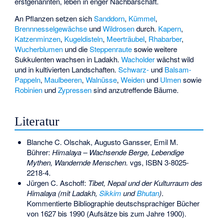
erstgenannten, leben in enger Nachbarschaft.
An Pflanzen setzen sich
Sanddorn
,
Kümmel
,
Brennnesselgewächse
und
Wildrosen
durch.
Kapern
,
Katzenminzen
,
Kugeldisteln
,
Meerträubel
,
Rhabarber
,
Wucherblumen
und die
Steppenraute
sowie weitere
Sukkulenten wachsen in Ladakh.
Wacholder
wächst wild
und in kultivierten Landschaften.
Schwarz-
und
Balsam-
Pappeln
,
Maulbeeren
,
Walnüsse
,
Weiden
und
Ulmen
sowie
Robinien
und
Zypressen
sind anzutreffende Bäume.
Literatur
Blanche C. Olschak, Augusto Gansser, Emil M.
Bührer:
Himalaya – Wachsende Berge, Lebendige
Mythen, Wandernde Menschen.
vgs,
ISBN 3-8025-
2218-4
.
Jürgen C. Aschoff:
Tibet, Nepal und der Kulturraum des
Himalaya (mit Ladakh,
Sikkim
und
Bhutan
)
.
Kommentierte Bibliographie deutschsprachiger Bücher
von 1627 bis 1990 (Aufsätze bis zum Jahre 1900).