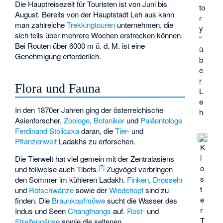
Die Hauptreisezeit für Touristen ist von Juni bis
to
August. Bereits von der Hauptstadt Leh aus kann
r
man zahlreiche
Trekkingtouren
unternehmen, die
y
sich teils über mehrere Wochen erstrecken können.
“
Bei Routen über 6000 m ü. d. M. ist eine
ü
Genehmigung erforderlich.
b
e
r
Flora und Fauna
L
e
In den 1870er Jahren ging der österreichische
h
Asienforscher,
Zoologe
,
Botaniker
und
Paläontologe
Ferdinand Stoliczka
daran, die
Tier-
und
Pflanzenwelt
Ladakhs zu erforschen.
K
l
Die Tierwelt hat viel gemein mit der Zentralasiens
[
7
]
o
und teilweise auch Tibets.
Zugvögel verbringen
s
den Sommer im kühleren Ladakh.
Finken
,
Drosseln
t
und
Rotschwänze
sowie der
Wiedehopf
sind zu
e
finden. Die
Braunkopfmöwe
sucht die Wasser des
r
Indus und Seen
Changthangs
auf.
Rost-
und
T
Streifengänse
sowie die seltenen