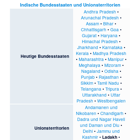
Indische Bundesstaaten und Unionsterritorien
Andhra Pradesh
•
Arunachal Pradesh
•
Assam
•
Bihar
•
Chhattisgarh
•
Goa
•
Gujarat
•
Haryana
•
Himachal Pradesh
•
Jharkhand
•
Karnataka
•
Kerala
•
Madhya Pradesh
Heutige Bundesstaaten
•
Maharashtra
•
Manipur
•
Meghalaya
•
Mizoram
•
Nagaland
•
Odisha
•
Punjab
•
Rajasthan
•
Sikkim
•
Tamil Nadu
•
Telangana
•
Tripura
•
Uttarakhand
•
Uttar
Pradesh
•
Westbengalen
Andamanen und
Nikobaren
•
Chandigarh
•
Dadra und Nagar Haveli
und Daman und Diu
•
Unionsterritorien
Delhi
•
Jammu und
Kashmir
•
•
Ladakh