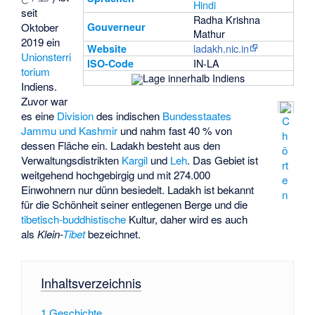
Hindi
seit
Radha Krishna
Gouverneur
Oktober
Mathur
2019 ein
ladakh.nic.in
Website
Unionsterri
IN-LA
ISO-Code
torium
Lage innerhalb Indiens
Indiens.
Zuvor war
es eine
Division
des indischen
Bundesstaates
C
Jammu und Kashmir
und nahm fast 40 % von
h
dessen Fläche ein. Ladakh besteht aus den
ö
Verwaltungsdistrikten
Kargil
und
Leh
. Das Gebiet ist
rt
weitgehend hochgebirgig und mit 274.000
e
Einwohnern nur dünn besiedelt. Ladakh ist bekannt
n
für die Schönheit seiner entlegenen Berge und die
tibetisch-buddhistische
Kultur, daher wird es auch
als
Klein-
Tibet
bezeichnet.
Inhaltsverzeichnis
1
Geschichte