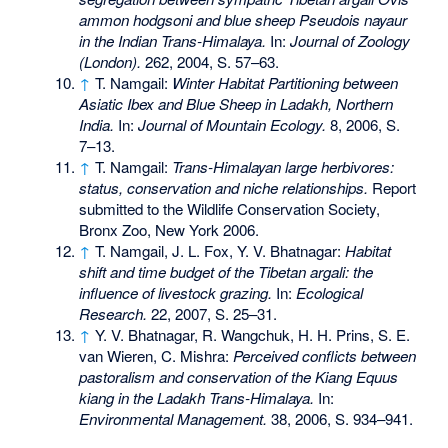
ammon hodgsoni and blue sheep Pseudois nayaur
in the Indian Trans-Himalaya.
In:
Journal of Zoology
(London).
262, 2004, S. 57–63.
↑
T. Namgail:
Winter Habitat Partitioning between
Asiatic Ibex and Blue Sheep in Ladakh, Northern
India.
In:
Journal of Mountain Ecology.
8, 2006, S.
7–13.
↑
T. Namgail:
Trans-Himalayan large herbivores:
status, conservation and niche relationships.
Report
submitted to the Wildlife Conservation Society,
Bronx Zoo, New York 2006.
↑
T. Namgail, J. L. Fox, Y. V. Bhatnagar:
Habitat
shift and time budget of the Tibetan argali: the
influence of livestock grazing.
In:
Ecological
Research.
22, 2007, S. 25–31.
↑
Y. V. Bhatnagar, R. Wangchuk, H. H. Prins, S. E.
van Wieren, C. Mishra:
Perceived conflicts between
pastoralism and conservation of the Kiang Equus
kiang in the Ladakh Trans-Himalaya.
In:
Environmental Management.
38, 2006, S. 934–941.