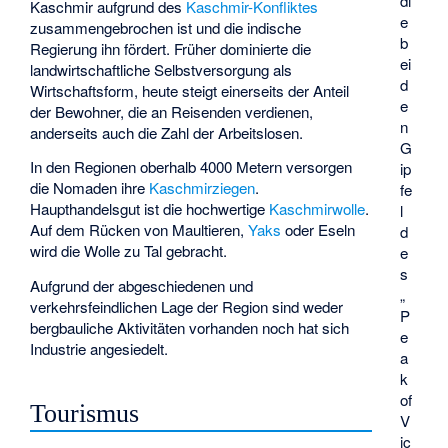
di
Kaschmir aufgrund des
Kaschmir-Konfliktes
e
zusammengebrochen ist und die indische
b
Regierung ihn fördert. Früher dominierte die
ei
landwirtschaftliche Selbstversorgung als
d
Wirtschaftsform, heute steigt einerseits der Anteil
e
der Bewohner, die an Reisenden verdienen,
n
anderseits auch die Zahl der Arbeitslosen.
G
In den Regionen oberhalb 4000 Metern versorgen
ip
die Nomaden ihre
Kaschmirziegen
.
fe
Haupthandelsgut ist die hochwertige
Kaschmirwolle
.
l
Auf dem Rücken von Maultieren,
Yaks
oder Eseln
d
wird die Wolle zu Tal gebracht.
e
s
Aufgrund der abgeschiedenen und
„
verkehrsfeindlichen Lage der Region sind weder
P
bergbauliche Aktivitäten vorhanden noch hat sich
e
Industrie angesiedelt.
a
k
of
Tourismus
V
ic