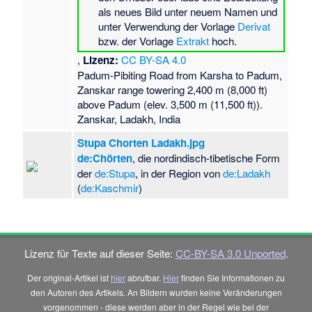
als neues Bild unter neuem Namen und
unter Verwendung der Vorlage
Derivat
bzw. der Vorlage
Extrakt
hoch.
,
Lizenz:
CC BY-SA 4.0
Padum-Pibiting Road from Karsha to Padum,
Zanskar range towering 2,400 m (8,000 ft)
above Padum (elev. 3,500 m (11,500 ft)).
Zanskar, Ladakh, India
Stupa Chorten Ladakh.jpg
de:Chörten
, die nordindisch-tibetische Form
der
de:Stupa
, in der Region von
de:Ladakh
(
de:Kaschmir
)
Lizenz für Texte auf dieser Seite:
CC-BY-SA 3.0 Unported
.
Der original-Artikel ist
hier
abrufbar.
Hier
finden Sie Informationen zu
den Autoren des Artikels. An Bildern wurden keine Veränderungen
vorgenommen - diese werden aber in der Regel wie bei der