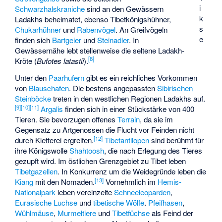
i
Schwarzhalskraniche
sind an den Gewässern
k
Ladakhs beheimatet, ebenso
Tibetkönigshühner
,
s
Chukarhühner
und
Rabenvögel
. An Greifvögeln
e
finden sich
Bartgeier
und
Steinadler
. In
Gewässernähe lebt stellenweise die seltene
Ladakh-
[
8
]
Kröte
(
Bufotes latastii
).
Unter den
Paarhufern
gibt es ein reichliches Vorkommen
von
Blauschafen
. Die bestens angepassten
Sibirischen
Steinböcke
treten in den westlichen Regionen Ladakhs auf.
[
9
]
[
10
]
[
11
]
Argalis
finden sich in einer Stückstärke von 400
Tieren. Sie bevorzugen offenes
Terrain
, da sie im
Gegensatz zu Artgenossen die Flucht vor Feinden nicht
[
12
]
durch Kletterei ergreifen.
Tibetantilopen
sind berühmt für
ihre Königswolle
Shahtoosh
, die nach Erlegung des Tieres
gezupft wird. Im östlichen Grenzgebiet zu Tibet leben
Tibetgazellen
. In Konkurrenz um die Weidegründe leben die
[
13
]
Kiang
mit den Nomaden.
Vornehmlich im
Hemis-
Nationalpark
leben vereinzelte
Schneeleoparden
,
Eurasische Luchse
und
tibetische Wölfe
.
Pfeifhasen
,
Wühlmäuse
,
Murmeltiere
und
Tibetfüchse
als Feind der