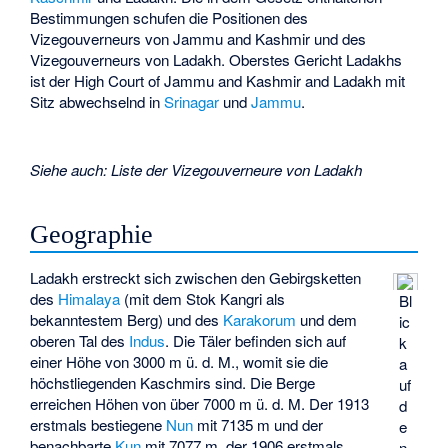
Bestimmungen schufen die Positionen des
Vizegouverneurs von Jammu and Kashmir und des
Vizegouverneurs von Ladakh. Oberstes Gericht Ladakhs
ist der
High Court of Jammu and Kashmir and Ladakh
mit
Sitz abwechselnd in
Srinagar
und
Jammu
.
Siehe auch
:
Liste der Vizegouverneure von Ladakh
Geographie
Ladakh erstreckt sich zwischen den Gebirgsketten
des
Himalaya
(mit dem
Stok Kangri
als
Bl
bekanntestem Berg) und des
Karakorum
und dem
ic
oberen Tal des
Indus
. Die Täler befinden sich auf
k
einer Höhe von 3000 m ü. d. M., womit sie die
a
höchstliegenden Kaschmirs sind. Die Berge
uf
erreichen Höhen von über 7000 m ü. d. M. Der 1913
d
erstmals bestiegene
Nun
mit 7135 m und der
e
benachbarte
Kun
mit 7077 m, der 1906 erstmals
n