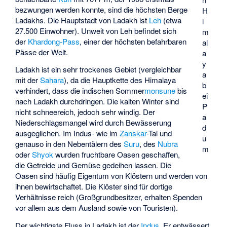
bezwungen werden konnte, sind die höchsten Berge
H
Ladakhs. Die Hauptstadt von Ladakh ist
Leh
(etwa
i
27.500 Einwohner). Unweit von Leh befindet sich
m
der
Khardong-Pass
, einer der höchsten befahrbaren
al
Pässe der Welt.
a
y
Ladakh ist ein sehr trockenes Gebiet (vergleichbar
a
mit der
Sahara
), da die Hauptkette des Himalaya
b
verhindert, dass die indischen Sommer
monsune
bis
ei
nach Ladakh durchdringen. Die kalten Winter sind
P
nicht schneereich, jedoch sehr windig. Der
a
Niederschlagsmangel wird durch Bewässerung
d
ausgeglichen. Im Indus- wie im
Zanskar
-Tal und
u
genauso in den Nebentälern des
Suru
, des
Nubra
m
oder
Shyok
wurden fruchtbare Oasen geschaffen,
die Getreide und Gemüse gedeihen lassen. Die
Oasen sind häufig Eigentum von Klöstern und werden von
ihnen bewirtschaftet. Die Klöster sind für dortige
Verhältnisse reich (Großgrundbesitzer, erhalten Spenden
vor allem aus dem Ausland sowie von Touristen).
Der wichtigste Fluss in Ladakh ist der
Indus
. Er entwässert