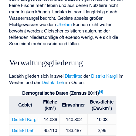
keine Fische mehr leben und aus denen Nutztiere nicht
mehr trinken können. Ladakh ist somit langfristig durch
Wassermangel bedroht. Gebiete abseits großer
Fließgewässer wie dem
Jhelam
können nicht weiter
bewohnt werden; Gletscher existieren aufgrund der
fehlenden Niederschläge oft ebenso wenig, wie sich die
Seen nicht mehr ausreichend füllen.
Verwaltungsgliederung
Ladakh gliedert sich in zwei
Distrikte
: der
Distrikt Kargil
im
Westen und der
Distrikt Leh
im Osten.
[
4
]
Demografische Daten (Zensus 2011)
Fläche
Bev.-dichte
Gebiet
Einwohner
(km²)
(Ew./km²)
Distrikt Kargil
14.036
140.802
10,03
Distrikt Leh
45.110
133.487
2,96