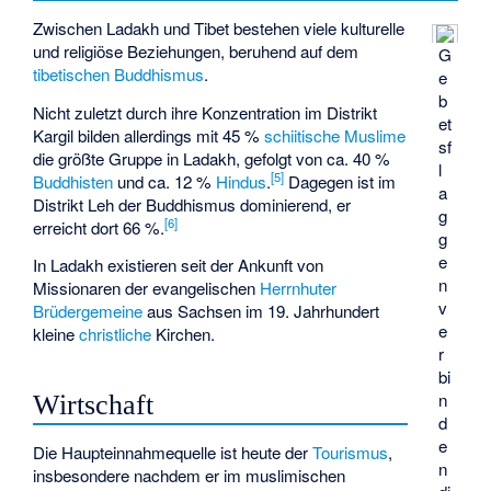
Zwischen Ladakh und Tibet bestehen viele kulturelle
und religiöse Beziehungen, beruhend auf dem
G
tibetischen Buddhismus
.
e
b
Nicht zuletzt durch ihre Konzentration im Distrikt
et
Kargil bilden allerdings mit 45 %
schiitische
Muslime
sf
die größte Gruppe in Ladakh, gefolgt von ca. 40 %
l
[
5
]
Buddhisten
und ca. 12 %
Hindus
.
Dagegen ist im
a
Distrikt Leh der Buddhismus dominierend, er
g
[
6
]
erreicht dort 66 %.
g
e
In Ladakh existieren seit der Ankunft von
n
Missionaren der evangelischen
Herrnhuter
v
Brüdergemeine
aus Sachsen im 19. Jahrhundert
e
kleine
christliche
Kirchen.
r
bi
n
Wirtschaft
d
e
Die Haupteinnahmequelle ist heute der
Tourismus
,
n
insbesondere nachdem er im muslimischen