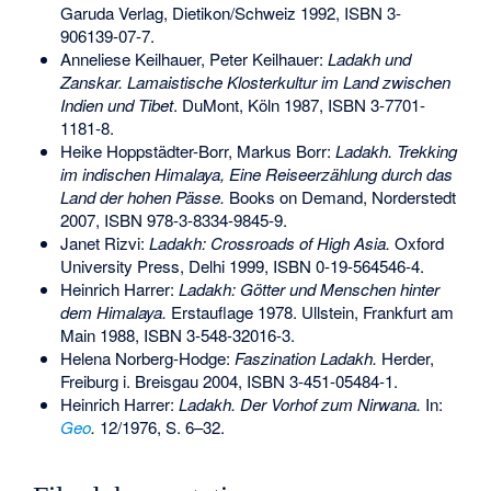
Garuda Verlag, Dietikon/Schweiz 1992,
ISBN 3-
906139-07-7
.
Anneliese Keilhauer, Peter Keilhauer:
Ladakh und
Zanskar. Lamaistische Klosterkultur im Land zwischen
Indien und Tibet
. DuMont, Köln 1987,
ISBN 3-7701-
1181-8
.
Heike Hoppstädter-Borr, Markus Borr:
Ladakh. Trekking
im indischen Himalaya, Eine Reiseerzählung durch das
Land der hohen Pässe.
Books on Demand, Norderstedt
2007,
ISBN 978-3-8334-9845-9
.
Janet Rizvi:
Ladakh: Crossroads of High Asia.
Oxford
University Press, Delhi 1999,
ISBN 0-19-564546-4
.
Heinrich Harrer:
Ladakh: Götter und Menschen hinter
dem Himalaya.
Erstauflage 1978. Ullstein, Frankfurt am
Main 1988,
ISBN 3-548-32016-3
.
Helena Norberg-Hodge
:
Faszination Ladakh.
Herder,
Freiburg i. Breisgau 2004,
ISBN 3-451-05484-1
.
Heinrich Harrer:
Ladakh. Der Vorhof zum Nirwana.
In:
Geo
.
12/1976, S. 6–32.