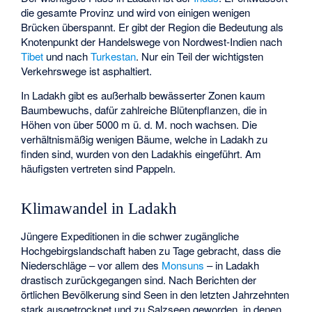
die gesamte Provinz und wird von einigen wenigen
Brücken überspannt. Er gibt der Region die Bedeutung als
Knotenpunkt der Handelswege von Nordwest-Indien nach
Tibet
und nach
Turkestan
. Nur ein Teil der wichtigsten
Verkehrswege ist asphaltiert.
In Ladakh gibt es außerhalb bewässerter Zonen kaum
Baumbewuchs, dafür zahlreiche Blütenpflanzen, die in
Höhen von über 5000 m ü. d. M. noch wachsen. Die
verhältnismäßig wenigen Bäume, welche in Ladakh zu
finden sind, wurden von den Ladakhis eingeführt. Am
häufigsten vertreten sind Pappeln.
Klimawandel in Ladakh
Jüngere Expeditionen in die schwer zugängliche
Hochgebirgslandschaft haben zu Tage gebracht, dass die
Niederschläge – vor allem des
Monsuns
– in Ladakh
drastisch zurückgegangen sind. Nach Berichten der
örtlichen Bevölkerung sind Seen in den letzten Jahrzehnten
stark ausgetrocknet und zu Salzseen geworden, in denen