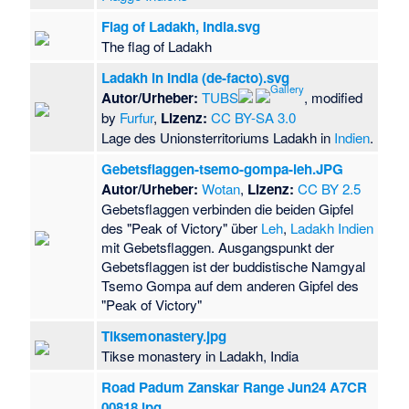
Flag of Ladakh, India.svg
The flag of Ladakh
Ladakh in India (de-facto).svg
Autor/Urheber:
TUBS
, modified
by
Furfur
,
Lizenz:
CC BY-SA 3.0
Lage des Unionsterritoriums Ladakh in
Indien
.
Gebetsflaggen-tsemo-gompa-leh.JPG
Autor/Urheber:
Wotan
,
Lizenz:
CC BY 2.5
Gebetsflaggen verbinden die beiden Gipfel
des "Peak of Victory" über
Leh
,
Ladakh
Indien
mit Gebetsflaggen. Ausgangspunkt der
Gebetsflaggen ist der buddistische Namgyal
Tsemo Gompa auf dem anderen Gipfel des
"Peak of Victory"
Tiksemonastery.jpg
Tikse monastery in Ladakh, India
Road Padum Zanskar Range Jun24 A7CR
00818.jpg