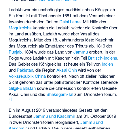
Ladakh war ein unabhängiges buddhistisches Königreich.
Ein Konflikt mit Tibet endete 1681 mit dem Versuch einer
Invasion durch den fünften
Dalai Lama
. Mit Hilfe des
Mogulreichs
konnten die Ladakhi wieder die Kontrolle über
ihr Land ausüben, Ladakh wurde aber Vasall des
Mogulreichs. Mitte des 18. Jahrhunderts löste Kaschmir
das Mogulreich als Empfänger des Tributs ab, 1819 der
Punjab
. 1834 wurde das Land von
Jammu
erobert. In der
Folge wurde Ladakh mit Kaschmir ein Teil
Britisch-Indiens
.
Das Gebiet des Königreichs ist heute ein Teil von
Indien
und
Pakistan
, die Region
Aksai Chin
wird von der
Volksrepublik China
kontrolliert. Nach offizieller indischer
Sicht gehören das unter pakistanischer Kontrolle stehende
Gilgit-Baltistan
sowie die chinesisch kontrollierten Gebiete
Aksai Chin und das
Shaksgam-Tal
zum Unionsterritorium.
[
3
]
Ein im August 2019 verabschiedetes Gesetz hat den
Bundesstaat
Jammu und Kaschmir
am 31. Oktober 2019
in zwei Unionsterritorien reorganisiert,
Jammu und
Kaschmir
und Ladakh. Die in dem Gesetz enthaltenen