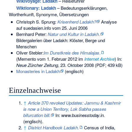
Wikivoyage: Ladakh
– Reiseführer
Wiktionary: Ladakh
– Bedeutungserklärungen,
Wortherkunft, Synonyme, Übersetzungen
Christoph S. Sprung:
Krisenherd Ladakh?
Analyse
auf suedasien.info vom 25. Juni 2006
Bernhard Peter:
Natur und Kultur in Ladakh
.
Bildergalerien über Ladakh: Klöster, Berge und
Menschen
Oliver Stebler:
Im Dunstkreis des Himalajas
.
(
Memento
vom 1. Februar 2012 im
Internet Archive
) In:
Neue Zürcher Zeitung
, 23. Oktober 2008 (PDF; 439 kB)
Monasteries in Ladakh
(englisch)
Einzelnachweise
↑
Article 370 revoked Updates: Jammu & Kashmir
is now a Union Territory, Lok Sabha passes
bifurcation bill.
In:
www.businesstoday.in.
(englisch).
↑
District Handbook Ladakh.
Census of India,