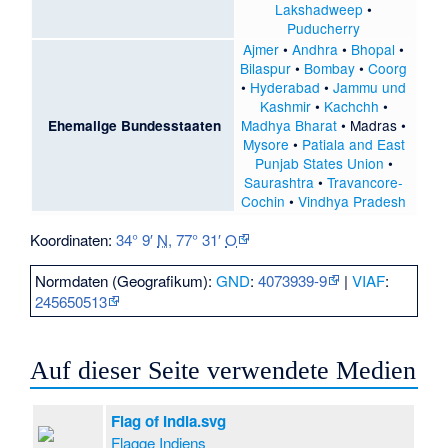
Lakshadweep
•
Puducherry
Ajmer
•
Andhra
•
Bhopal
•
Bilaspur
•
Bombay
•
Coorg
•
Hyderabad
•
Jammu und
Kashmir
•
Kachchh
•
Madhya Bharat
•
Madras
•
Ehemalige Bundesstaaten
Mysore
•
Patiala and East
Punjab States Union
•
Saurashtra
•
Travancore-
Cochin
•
Vindhya Pradesh
Koordinaten:
34° 9′
N
,
77° 31′
O
Normdaten (Geografikum):
GND
:
4073939-9
|
VIAF
:
245650513
Auf dieser Seite verwendete Medien
Flag of India.svg
Flagge Indiens