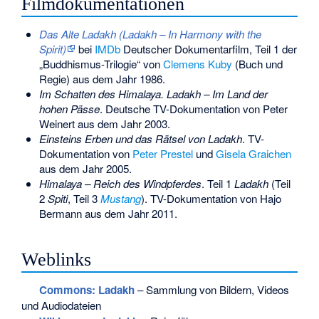
Filmdokumentationen
Das Alte Ladakh (Ladakh – In Harmony with the
Spirit)
bei
IMDb
Deutscher Dokumentarfilm, Teil 1 der
„Buddhismus-Trilogie“ von
Clemens Kuby
(Buch und
Regie) aus dem Jahr 1986.
Im Schatten des Himalaya. Ladakh – Im Land der
hohen Pässe
. Deutsche TV-Dokumentation von
Peter
Weinert
aus dem Jahr 2003.
Einsteins Erben und das Rätsel von Ladakh
. TV-
Dokumentation von
Peter Prestel
und
Gisela Graichen
aus dem Jahr 2005.
Himalaya – Reich des Windpferdes
. Teil 1
Ladakh
(Teil
2
Spiti
, Teil 3
Mustang
). TV-Dokumentation von
Hajo
Bermann
aus dem Jahr 2011.
Weblinks
Commons
: Ladakh
– Sammlung von Bildern, Videos
und Audiodateien