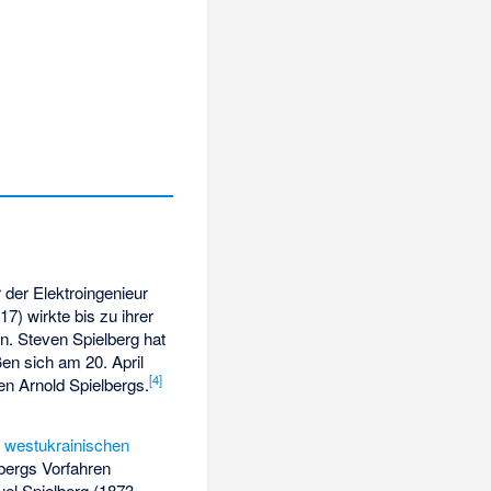
 der Elektroingenieur
) wirkte bis zu ihrer
n. Steven Spielberg hat
ßen sich am 20. April
[
4
]
en Arnold Spielbergs.
n
westukrainischen
lbergs Vorfahren
el Spielberg (1873–