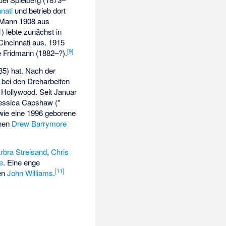
nati
und betrieb dort
 Mann 1908 aus
) lebte zunächst in
incinnati aus. 1915
[
9
]
ie Fridmann (1882–?).
85) hat. Nach der
r bei den Dreharbeiten
 Hollywood. Seit Januar
essica Capshaw
(*
wie eine 1996 geborene
nnen
Drew Barrymore
rbra Streisand
,
Chris
e
. Eine enge
[
11
]
ten
John Williams
.