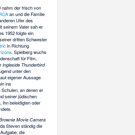
9 nahm der frisch von
RCA
an und die Familie
anderen Ufer des
it seinem Vater sah er
s 1952 folgte ein
einer dritten Schwester
ric
in Richtung
rizona
. Spielberg wuchs
idenschaft für Film,
er
Ingleside Thunderbird
 Jugend unter den
Laut eigener Aussage
in ins
 Schulen, an denen er
nd seiner jüdischen
 ihn beleidigten oder
ndete.
Brownie Movie Camera
 da Steven ständig die
 Aufgabe, die