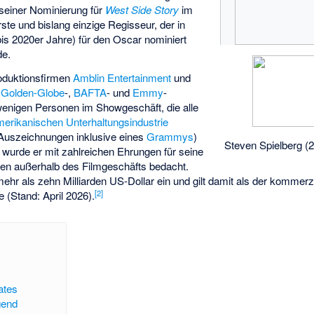
seiner Nominierung für
West Side Story
im
rste und bislang einzige Regisseur, der in
is 2020er Jahre) für den Oscar nominiert
de.
oduktionsfirmen
Amblin Entertainment
und
r
Golden-Globe
-,
BAFTA
- und
Emmy
-
n wenigen Personen im Showgeschäft, die alle
merikanischen Unterhaltungsindustrie
Auszeichnungen inklusive eines
Grammys
)
Steven Spielberg (
urde er mit zahlreichen Ehrungen für seine
 außerhalb des Filmgeschäfts bedacht.
mehr als zehn Milliarden US-Dollar ein und gilt damit als der kommerzi
[
2
]
 (Stand: April 2026).
ates
gend