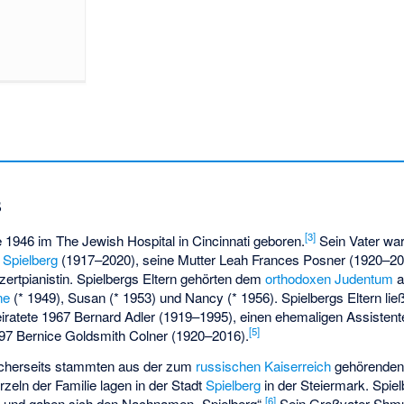
s
[
3
]
 1946 im The Jewish Hospital in Cincinnati geboren.
Sein Vater war
 Spielberg
(1917–2020), seine Mutter Leah Frances Posner (1920–2017
nzertpianistin. Spielbergs Eltern gehörten dem
orthodoxen Judentum
a
ne
(* 1949), Susan (* 1953) und Nancy (* 1956). Spielbergs Eltern lie
iratete 1967 Bernard Adler (1919–1995), einen ehemaligen Assistent
[
5
]
1997 Bernice Goldsmith Colner (1920–2016).
licherseits stammten aus der zum
russischen Kaiserreich
gehörende
rzeln der Familie lagen in der Stadt
Spielberg
in der Steiermark. Spie
[
6
]
s und gaben sich den Nachnamen „Spielberg“.
Sein Großvater Shmu