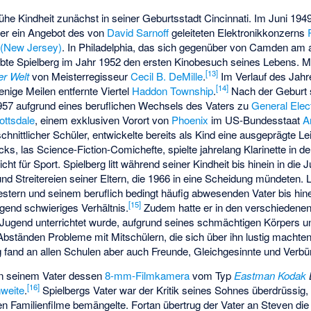
rühe Kindheit zunächst in seiner Geburtsstadt Cincinnati. Im Juni 194
ater ein Angebot des von
David Sarnoff
geleiteten Elektronikkonzerns
(New Jersey)
. In Philadelphia, das sich gegenüber von Camden am 
ebte Spielberg im Jahr 1952 den ersten Kinobesuch seines Lebens. M
[
13
]
er Welt
von Meisterregisseur
Cecil B. DeMille
.
Im Verlauf des Jahre
[
14
]
nige Meilen entfernte Viertel
Haddon Township
.
Nach der Geburt s
1957 aufgrund eines beruflichen Wechsels des Vaters zu
General Elect
ottsdale
, einem exklusiven Vorort von
Phoenix
im US-Bundesstaat
A
schnittlicher Schüler, entwickelte bereits als Kind eine ausgeprägte Le
s, las Science-Fiction-Comichefte, spielte jahrelang Klarinette in d
icht für Sport. Spielberg litt während seiner Kindheit bis hinein in die
Streitereien seiner Eltern, die 1966 in eine Scheidung mündeten. 
estern und seinem beruflich bedingt häufig abwesenden Vater bis hine
[
15
]
gend schwieriges Verhältnis.
Zudem hatte er in den verschiedenen
 Jugend unterrichtet wurde, aufgrund seines schmächtigen Körpers u
bständen Probleme mit Mitschülern, die sich über ihn lustig machten,
g fand an allen Schulen aber auch Freunde, Gleichgesinnte und Verbü
von seinem Vater dessen
8-mm-Filmkamera
vom Typ
Eastman Kodak
[
16
]
weite
.
Spielbergs Vater war der Kritik seines Sohnes überdrüssig,
en Familienfilme bemängelte. Fortan übertrug der Vater an Steven die