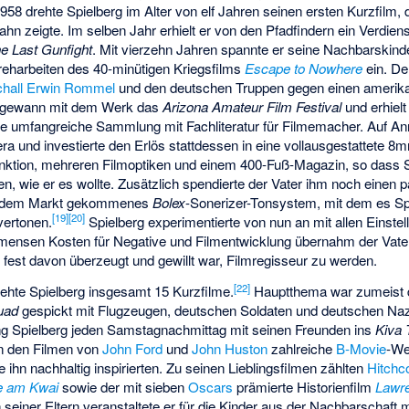
958 drehte Spielberg im Alter von elf Jahren seinen ersten Kurzfilm, d
hn zeigte. Im selben Jahr erhielt er von den Pfadfindern ein Verdien
e Last Gunfight
. Mit vierzehn Jahren spannte er seine Nachbarskind
eharbeiten des 40-minütigen Kriegsfilms
Escape to Nowhere
ein. De
hall
Erwin Rommel
und den deutschen Truppen gegen einen amerik
 gewann mit dem Werk das
Arizona Amateur Film Festival
und erhielt
e umfangreiche Sammlung mit Fachliteratur für Filmemacher. Auf An
ra und investierte den Erlös stattdessen in eine vollausgestattete 8
unktion, mehreren Filmoptiken und einem 400-Fuß-Magazin, so dass S
en, wie er es wollte. Zusätzlich spendierte der Vater ihm noch eine
auf dem Markt gekommenes
Bolex
-Sonerizer-Tonsystem, mit dem es Sp
[
19
]
[
20
]
vertonen.
Spielberg experimentierte von nun an mit allen Einste
mmensen Kosten für Negative und Filmentwicklung übernahm der Vate
g fest davon überzeugt und gewillt war, Filmregisseur zu werden.
[
22
]
drehte Spielberg insgesamt 15 Kurzfilme.
Hauptthema war zumeist d
uad
gespickt mit Flugzeugen, deutschen Soldaten und deutschen Naz
ng Spielberg jeden Samstagnachmittag mit seinen Freunden ins
Kiva 
en den Filmen von
John Ford
und
John Huston
zahlreiche
B-Movie
-We
ie ihn nachhaltig inspirierten. Zu seinen Lieblingsfilmen zählten
Hitchc
e am Kwai
sowie der mit sieben
Oscars
prämierte Historienfilm
Lawre
seiner Eltern veranstaltete er für die Kinder aus der Nachbarschaft 