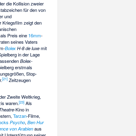
er die Kollision zweier
stabzeichen für den von
er und
r Kriegsfilm zeigt den
anischen
 als Preis eine
16mm
-
raten seines Vaters
mm-
Bolex
H-8 de luxe
mit
pielberg in der Lage
n passenden
Bolex
-
ielberg erstmals
llungsgrößen, Stop-
[
21
]
r.
Zeitzeugen
er Zweite Weltkrieg,
[
23
]
is waren.
Als
Theatre
-Kino in
stern,
Tarzan
-Filme,
ocks
Psycho
,
Ben Hur
nce von Arabien
aus
mit Unterstützung seiner