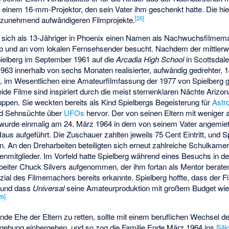
 einem 16-mm-Projektor, den sein Vater ihm geschenkt hatte. Die hi
[
25
]
ne zunehmend aufwändigeren Filmprojekte.
er sich als 13-Jähriger in Phoenix einen Namen als Nachwuchsfilme
b und an vom lokalen Fernsehsender besucht. Nachdem der mittlerwe
ielberg im September 1961 auf die
Arcadia High School
in Scottsdale
1963 innerhalb von sechs Monaten realisierter, aufwändig gedrehter, 
t
, im Wesentlichen eine Amateurfilmfassung der 1977 von Spielberg
eide Filme sind inspiriert durch die meist sternenklaren Nächte Arizo
ppen. Sie weckten bereits als Kind Spielbergs Begeisterung für
Astr
und Sehnsüchte über
UFOs
hervor. Der von seinen Eltern mit weniger 
wurde einmalig am 24. März 1964 in dem von seinem Vater angemie
us aufgeführt. Die Zuschauer zahlten jeweils 75 Cent Eintritt, und S
n. An den Dreharbeiten beteiligten sich erneut zahlreiche Schulkame
enmitglieder. Im Vorfeld hatte Spielberg während eines Besuchs in d
rbeiter Chuck Silvers aufgenommen, der ihm fortan als Mentor berate
al des Filmemachers bereits erkannte. Spielberg hoffte, dass der Fil
 und dass
Universal
seine Amateurproduktion mit großem Budget wie
26
]
elnde Ehe der Eltern zu retten, sollte mit einem beruflichen Wechsel 
gebung einhergehen, und so zog die Familie Ende März 1964 ins
Sili