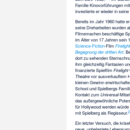
Familie Kinovorführungen mit
investierte er wieder in sei
Bereits im Jahr 1960 hatte 
seine Dreharbeiten wurden a
Filmemachen beschäftige Sp
im Alter von 17 Jahren sein 
Science-Fiction
-Film
Fireligh
Begegnung der dritten Art
. B
dort zu sehenden Sternschnu
ihm gleichzeitig Fantasien 
finanzierte Spielfilm
Firelight
Theatre
vor ausverkauftem Ha
kleinen Gewinn erwirtschafte
School und Spielbergs Famili
Kontakt zum
Universal
-Mita
das außergewöhnliche Potenzi
für Hollywood werden würde
[
mit Spielberg als Regisseur.
Ein letzter Versuch, die kris
neue, unbelastete Lebensum