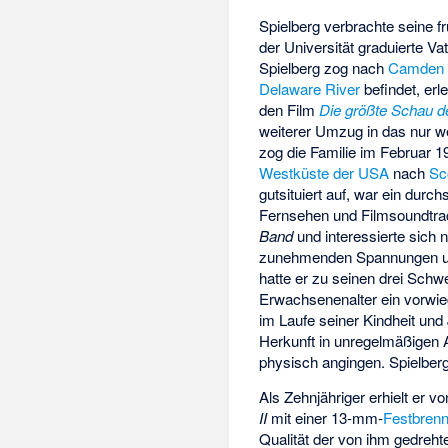
Spielberg verbrachte seine f
der Universität graduierte V
Spielberg zog nach
Camden 
Delaware River
befindet, erl
den Film
Die größte Schau d
weiterer Umzug in das nur we
zog die Familie im Februar 
Westküste der USA
nach
Sc
gutsituiert auf, war ein durch
Fernsehen und Filmsoundtrack
Band
und interessierte sich n
zunehmenden Spannungen und 
hatte er zu seinen drei Schw
Erwachsenenalter ein vorwie
im Laufe seiner Kindheit und
Herkunft in unregelmäßigen A
physisch angingen. Spielber
Als Zehnjähriger erhielt er 
II
mit einer 13-mm-
Festbrenn
Qualität der von ihm gedreht