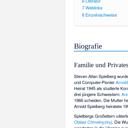
6
Literatur
7
Weblinks
8
Einzelnachweise
Biografie
Familie und Private
Steven Allan Spielberg wurde
und Computer-Pionier
Arnold
Heirat 1945 als studierte Ko
drei jüngere Schwestern:
An
1966 scheiden. Die Mutter he
Arnold Spielberg heiratete 
Spielbergs Großeltern väter
Oblast Chmelnyzkyj
. Die Wu
wanderten in die Ukraine au