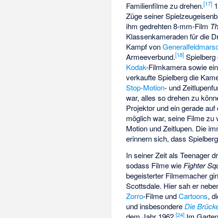
[
17
]
Familienfilme zu drehen.
1
Züge seiner Spielzeugeisenba
ihm gedrehten 8-mm-Film
Th
Klassenkameraden für die Dr
Kampf von
Generalfeldmarsc
[
18
]
Armeeverbund.
Spielberg
Kodak
-Filmkamera sowie ein
verkaufte Spielberg die Kame
Stop-Motion
- und Zeitlupenf
war, alles so drehen zu könn
Projektor und ein gerade 
möglich war, seine Filme zu 
Motion und Zeitlupen. Die i
erinnern sich, dass Spielber
In seiner Zeit als Teenager 
sodass Filme wie
Fighter Sq
begeisterter Filmemacher gi
Scottsdale. Hier sah er neb
Zorro
-Filme und
Cartoons
, d
und insbesondere
Die Brück
[
24
]
dem Jahr 1962.
Im Garten 