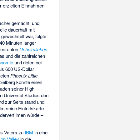
er erzielten Einnahmen
macher gemacht, und
ile dauerhaft mit
 gewechselt war, folgte
140 Minuten langer
 gedrehten
Unheimlichen
nas und die zahlreichen
onomie
und riefen bei
als 600 US-Dollar
teten
Phoenix Little
pielberg konnte einen
raden seiner High
en Universal Studios den
nd zur Seite stand und
m seine Eintrittskarte
derverfilmen würde –
des Vaters zu
IBM
in eine
con Valley
in die