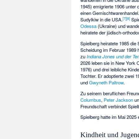
1945) emigrierte 1906 unte
einen Gemischtwarenhandel.
[
7
]
[
8
]
Sudylkiw
in die USA.
Spie
Odessa
(Ukraine) und wand
heiratete der jüdisch-orthod
Spielberg heiratete 1985 die
Scheidung im Februar 1989 h
zu
Indiana Jones und der Te
2026 leben sie in New York C
1976) und drei leibliche Kind
Tochter. Er adoptierte zwei 
und
Gwyneth Paltrow
.
Zu seinem beruflichen Freun
Columbus
,
Peter Jackson
u
Freundschaft verbindet Spi
Spielberg hatte im Mai 2025 
Kindheit und Jugen