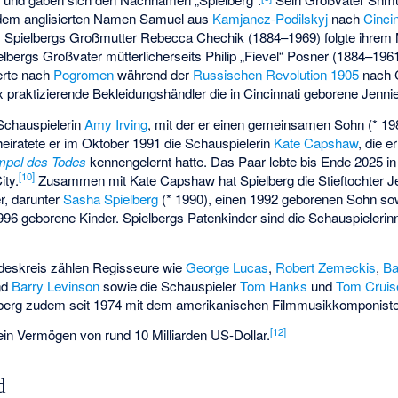
r dem anglisierten Namen Samuel aus
Kamjanez-Podilskyj
nach
Cincin
 Spielbergs Großmutter Rebecca Chechik (1884–1969) folgte ihrem
lbergs Großvater mütterlicherseits Philip „Fievel“ Posner (1884–1961
erte nach
Pogromen
während der
Russischen Revolution 1905
nach C
ox praktizierende Bekleidungshändler die in Cincinnati geborene Jenn
 Schauspielerin
Amy Irving
, mit der er einen gemeinsamen Sohn (* 19
eiratete er im Oktober 1991 die Schauspielerin
Kate Capshaw
, die e
mpel des Todes
kennengelernt hatte. Das Paar lebte bis Ende 2025 in
[
10
]
ity.
Zusammen mit Kate Capshaw hat Spielberg die Stieftochter
J
er, darunter
Sasha Spielberg
(* 1990), einen 1992 geborenen Sohn so
1996 geborene Kinder. Spielbergs Patenkinder sind die Schauspieleri
deskreis zählen Regisseure wie
George Lucas
,
Robert Zemeckis
,
Ba
nd
Barry Levinson
sowie die Schauspieler
Tom Hanks
und
Tom Cruis
elberg zudem seit 1974 mit dem amerikanischen Filmmusikkomponis
[
12
]
ein Vermögen von rund 10 Milliarden US-Dollar.
d