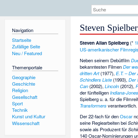
Steven Spielbe
Navigation
Startseite
Steven Allan Spielberg
(*
1
Zufällige Seite
US-amerikanischer
Filmregi
Neu / Featured
Neben seinem Debütfilm
Due
bekanntesten Filmen
Der we
Themenportale
dritten Art
(1977),
E.T. – Der
Geographie
Schindlers Liste
(1993),
Der 
Geschichte
Can
(2002),
Lincoln
(2012),
R
Religion
der fünfteiligen
Indiana-Jone
Gesellschaft
Spielberg u. a. für die Filmre
Sport
Transformers
verantwortlich.
Technik
Der 22-fach für den
Oscar
no
Kunst und Kultur
seine Regiearbeiten bei
Schin
Wissenschaft
sowie als Produzent für
Schi
140 Oscar-Nominierungen und