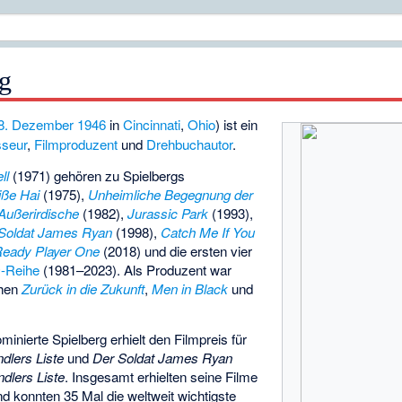
rg
8. Dezember
1946
in
Cincinnati
,
Ohio
) ist ein
sseur
,
Filmproduzent
und
Drehbuchautor
.
ll
(1971) gehören zu Spielbergs
iße Hai
(1975),
Unheimliche Begegnung der
 Außerirdische
(1982),
Jurassic Park
(1993),
Soldat James Ryan
(1998),
Catch Me If You
eady Player One
(2018) und die ersten vier
s
-Reihe
(1981–2023). Als Produzent war
ihen
Zurück in die Zukunft
,
Men in Black
und
minierte Spielberg erhielt den Filmpreis für
dlers Liste
und
Der Soldat James Ryan
ndlers Liste
. Insgesamt erhielten seine Filme
 konnten 35 Mal die weltweit wichtigste