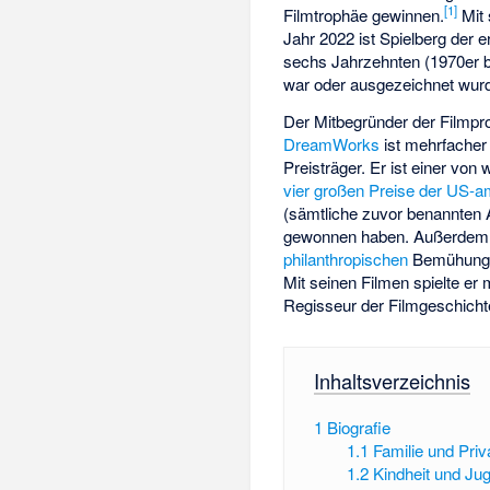
[
1
]
Filmtrophäe gewinnen.
Mit 
Jahr 2022 ist Spielberg der e
sechs Jahrzehnten (1970er b
war oder ausgezeichnet wur
Der Mitbegründer der Filmpr
DreamWorks
ist mehrfache
Preisträger. Er ist einer vo
vier großen Preise der US-a
(sämtliche zuvor benannten 
gewonnen haben. Außerdem w
philanthropischen
Bemühungen
Mit seinen Filmen spielte er 
Regisseur der Filmgeschichte
Inhaltsverzeichnis
1
Biografie
1.1
Familie und Priv
1.2
Kindheit und Ju