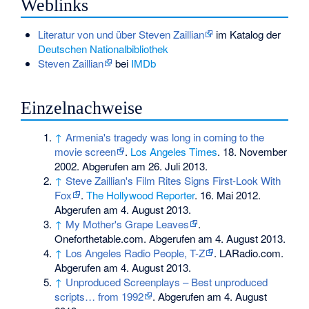
Weblinks
Literatur von und über Steven Zaillian
im Katalog der
Deutschen Nationalbibliothek
Steven Zaillian
bei
IMDb
Einzelnachweise
↑
Armenia's tragedy was long in coming to the
movie screen
.
Los Angeles Times
. 18. November
2002. Abgerufen am 26. Juli 2013.
↑
Steve Zaillian's Film Rites Signs First-Look With
Fox
.
The Hollywood Reporter
. 16. Mai 2012.
Abgerufen am 4. August 2013.
↑
My Mother's Grape Leaves
.
Oneforthetable.com. Abgerufen am 4. August 2013.
↑
Los Angeles Radio People, T-Z
. LARadio.com.
Abgerufen am 4. August 2013.
↑
Unproduced Screenplays – Best unproduced
scripts… from 1992
. Abgerufen am 4. August