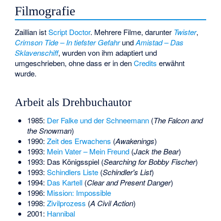
Filmografie
Zaillian ist
Script Doctor
. Mehrere Filme, darunter
Twister
,
Crimson Tide – In tiefster Gefahr
und
Amistad – Das
Sklavenschiff
, wurden von ihm adaptiert und
umgeschrieben, ohne dass er in den
Credits
erwähnt
wurde.
Arbeit als Drehbuchautor
1985:
Der Falke und der Schneemann
(
The Falcon and
the Snowman
)
1990:
Zeit des Erwachens
(
Awakenings
)
1993:
Mein Vater – Mein Freund
(
Jack the Bear
)
1993: Das Königsspiel (
Searching for Bobby Fischer
)
1993:
Schindlers Liste
(
Schindler's List
)
1994:
Das Kartell
(
Clear and Present Danger
)
1996:
Mission: Impossible
1998:
Zivilprozess
(
A Civil Action
)
2001:
Hannibal