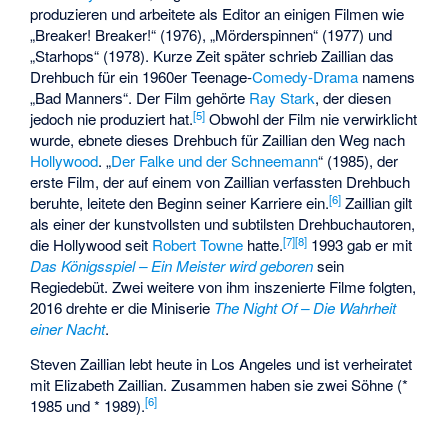
produzieren und arbeitete als Editor an einigen Filmen wie
„Breaker! Breaker!“ (1976), „
Mörderspinnen
“ (1977) und
„Starhops“ (1978). Kurze Zeit später schrieb Zaillian das
Drehbuch für ein 1960er Teenage-
Comedy-Drama
namens
„Bad Manners“. Der Film gehörte
Ray Stark
, der diesen
[
5
]
jedoch nie produziert hat.
Obwohl der Film nie verwirklicht
wurde, ebnete dieses Drehbuch für Zaillian den Weg nach
Hollywood
. „
Der Falke und der Schneemann
“ (1985), der
erste Film, der auf einem von Zaillian verfassten Drehbuch
[
6
]
beruhte, leitete den Beginn seiner Karriere ein.
Zaillian gilt
als einer der kunstvollsten und subtilsten Drehbuchautoren,
[
7
]
[
8
]
die Hollywood seit
Robert Towne
hatte.
1993 gab er mit
Das Königsspiel – Ein Meister wird geboren
sein
Regiedebüt. Zwei weitere von ihm inszenierte Filme folgten,
2016 drehte er die Miniserie
The Night Of – Die Wahrheit
einer Nacht
.
Steven Zaillian lebt heute in Los Angeles und ist verheiratet
mit Elizabeth Zaillian. Zusammen haben sie zwei Söhne (*
[
6
]
1985 und * 1989).