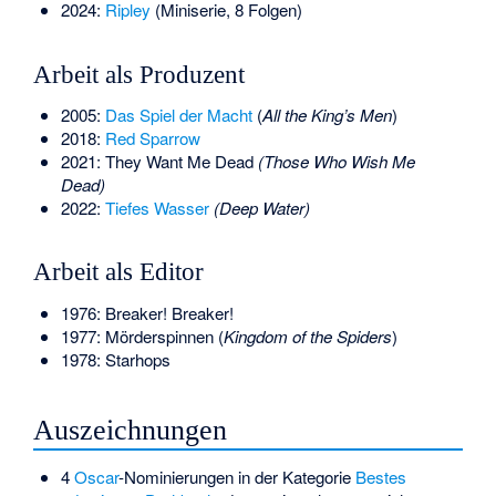
2024:
Ripley
(Miniserie, 8 Folgen)
Arbeit als Produzent
2005:
Das Spiel der Macht
(
All the King’s Men
)
2018:
Red Sparrow
2021:
They Want Me Dead
(Those Who Wish Me
Dead)
2022:
Tiefes Wasser
(Deep Water)
Arbeit als Editor
1976: Breaker! Breaker!
1977:
Mörderspinnen
(
Kingdom of the Spiders
)
1978: Starhops
Auszeichnungen
4
Oscar
-Nominierungen in der Kategorie
Bestes