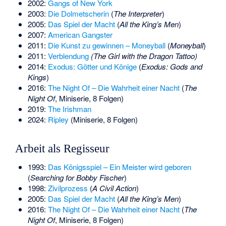
2002:
Gangs of New York
2003:
Die Dolmetscherin
(
The Interpreter
)
2005:
Das Spiel der Macht
(
All the King’s Men
)
2007:
American Gangster
2011:
Die Kunst zu gewinnen – Moneyball
(
Moneyball
)
2011:
Verblendung
(The Girl with the Dragon Tattoo)
2014:
Exodus: Götter und Könige
(
Exodus: Gods and
Kings
)
2016:
The Night Of – Die Wahrheit einer Nacht
(
The
Night Of
, Miniserie, 8 Folgen)
2019:
The Irishman
2024:
Ripley
(Miniserie, 8 Folgen)
Arbeit als Regisseur
1993:
Das Königsspiel – Ein Meister wird geboren
(
Searching for Bobby Fischer
)
1998:
Zivilprozess
(
A Civil Action
)
2005:
Das Spiel der Macht
(
All the King’s Men
)
2016:
The Night Of – Die Wahrheit einer Nacht
(
The
Night Of
, Miniserie, 8 Folgen)