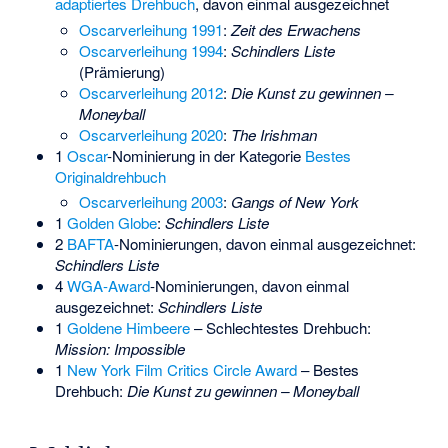
adaptiertes Drehbuch
, davon einmal ausgezeichnet
Oscarverleihung 1991
:
Zeit des Erwachens
Oscarverleihung 1994
:
Schindlers Liste
(Prämierung)
Oscarverleihung 2012
:
Die Kunst zu gewinnen –
Moneyball
Oscarverleihung 2020
:
The Irishman
1
Oscar
-Nominierung in der Kategorie
Bestes
Originaldrehbuch
Oscarverleihung 2003
:
Gangs of New York
1
Golden Globe
:
Schindlers Liste
2
BAFTA
-Nominierungen, davon einmal ausgezeichnet:
Schindlers Liste
4
WGA-Award
-Nominierungen, davon einmal
ausgezeichnet:
Schindlers Liste
1
Goldene Himbeere
– Schlechtestes Drehbuch:
Mission: Impossible
1
New York Film Critics Circle Award
– Bestes
Drehbuch:
Die Kunst zu gewinnen – Moneyball