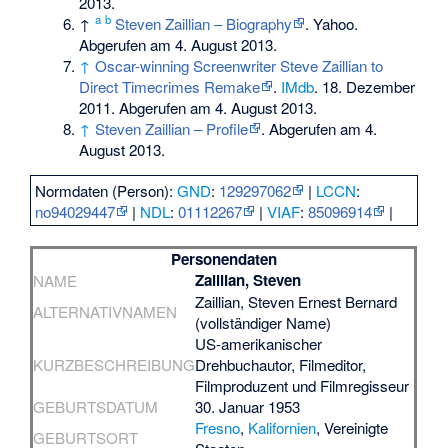
2013.
a
b
↑
Steven Zaillian – Biography
. Yahoo.
Abgerufen am 4. August 2013.
↑
Oscar-winning Screenwriter Steve Zaillian to
Direct Timecrimes Remake
.
IMdb
. 18. Dezember
2011. Abgerufen am 4. August 2013.
↑
Steven Zaillian – Profile
. Abgerufen am 4.
August 2013.
Normdaten (Person):
GND
:
129297062
|
LCCN
:
no94029447
|
NDL
:
01112267
|
VIAF
:
85096914
|
Personendaten
Zaillian, Steven
NAME
Zaillian, Steven Ernest Bernard
ALTERNATIVNAMEN
(vollständiger Name)
US-amerikanischer
KURZBESCHREIBUNG
Drehbuchautor, Filmeditor,
Filmproduzent und Filmregisseur
GEBURTSDATUM
30. Januar 1953
Fresno
,
Kalifornien
, Vereinigte
GEBURTSORT