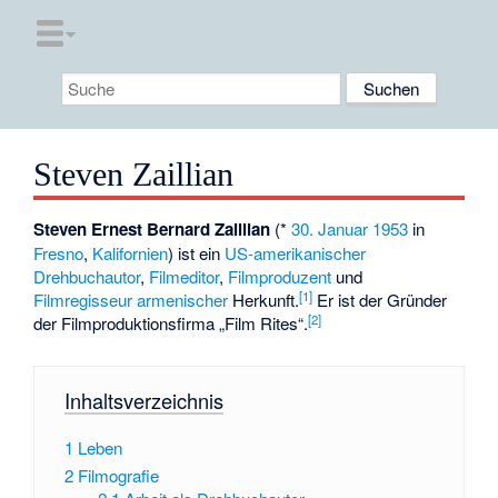
Steven Zaillian
Steven Ernest Bernard Zaillian
(*
30. Januar
1953
in
Fresno
,
Kalifornien
) ist ein
US-amerikanischer
Drehbuchautor
,
Filmeditor
,
Filmproduzent
und
[
1
]
Filmregisseur
armenischer
Herkunft.
Er ist der Gründer
[
2
]
der Filmproduktionsfirma „Film Rites“.
Inhaltsverzeichnis
1
Leben
2
Filmografie