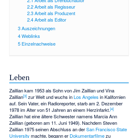
2.1
Arbeit als Drehbuchautor
2.2
Arbeit als Regisseur
2.3
Arbeit als Produzent
2.4
Arbeit als Editor
3
Auszeichnungen
4
Weblinks
5
Einzelnachweise
Leben
Zaillian kam 1953 als Sohn von Jim Zaillian und Vina
[
3
]
Zaillian
zur Welt und wuchs in
Los Angeles
in Kalifornien
auf. Sein Vater, ein Radioreporter, starb am 2. Dezember
[
4
]
1978 im Alter von 51 Jahren an einem Herzinfarkt.
Zaillian hat eine ältere Schwester namens Marcia Ann
Zaillian (geboren am 11. Juni 1949). Nachdem Steven
Zaillian 1975 seinen Abschluss an der
San Francisco State
University
machte, begann er
Dokumentarfilme
zu