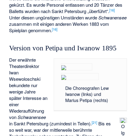
gekürzt. Es wurde Personal entlassen und 20 Tänzer des
[
16
]
Balletts wurden nach Sankt Petersburg „überführt“.
Unter diesen ungünstigen Umständen wurde
Schwanensee
zusammen mit einigen anderen Werken 1883 vom
[
16
]
Spielplan genommen.
Version von Petipa und Iwanow 1895
Der erwähnte
Theaterdirektor
Iwan
Wsewoloschski
bekundete nur
Die Choreografen Lew
wenige Jahre
Iwanow (links) und
später Interesse an
Marius Petipa (rechts)
einer
Wiederaufführung
von
Schwanensee
[
21
]
in Sankt Petersburg (zumindest in Teilen).
Bis es
O
so weit war, war der mittlerweile berühmte
lg