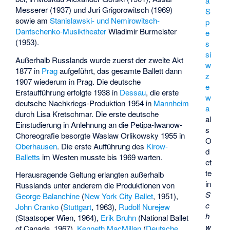
a
Messerer (1937) und Juri Grigorowitsch (1969)
S
sowie am
Stanislawski- und Nemirowitsch-
p
Dantschenko-Musiktheater
Wladimir Burmeister
e
(1953).
s
si
Außerhalb Russlands wurde zuerst der zweite Akt
w
1877 in
Prag
aufgeführt, das gesamte Ballett dann
z
1907 wiederum in Prag. Die deutsche
e
Erstaufführung erfolgte 1938 in
Dessau
, die erste
w
deutsche Nachkriegs-Produktion 1954 in
Mannheim
a
durch
Lisa Kretschmar
. Die erste deutsche
al
Einstudierung in Anlehnung an die Petipa-Iwanow-
s
Choreografie besorgte Waslaw Orlikowsky 1955 in
O
Oberhausen
. Die erste Aufführung des
Kirow-
d
Balletts
im Westen musste bis 1969 warten.
et
te
Herausragende Geltung erlangten außerhalb
in
Russlands unter anderem die Produktionen von
S
George Balanchine
(
New York City Ballet
, 1951),
c
John Cranko
(
Stuttgart
, 1963),
Rudolf Nurejew
h
(Staatsoper Wien, 1964),
Erik Bruhn
(National Ballet
w
of Canada, 1967),
Kenneth MacMillan
(
Deutsche