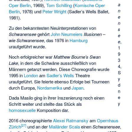
a
Oper Berlin
, 1969),
Tom Schilling
(
Komische Oper
n
Berlin
, 1978) und
Peter Wright
(
Sadler’s Wells Ballet
,
e
1981).
n
Zu den bekanntesten Neuinterpretationen von
s
Schwanensee
gehört
John Neumeiers
Illusionen –
e
wie Schwanensee
, das 1976 in
Hamburg
e
,
uraufgeführt wurde.
1
9
Noch erfolgreicher war
Matthew Bourne’s Swan
3
Lake
, in dem die Schwäne ausschließlich von
4,
Männern getanzt werden. Diese Choreografie wurde
S
1995 in
London
am
Sadler’s Wells
Theatre
y
uraufgeführt. Sie feierte ebenso Erfolge bei Tourneen
d
durch Europa,
Nordamerika
und
Japan
.
n
e
Dada Masilo
ging in ihrer Inszenierung noch einen
y
Schritt weiter und stellte das Stück als
homosexuelle
Komposition dar.
2016 choreographierte
Alexei Ratmansky
am
Opernhaus
[
27
]
Zürich
und an der
Mailänder Scala
einen
Schwanensee
,