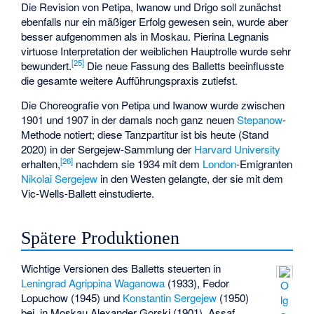
Die Revision von Petipa, Iwanow und Drigo soll zunächst
ebenfalls nur ein mäßiger Erfolg gewesen sein, wurde aber
besser aufgenommen als in Moskau. Pierina Legnanis
virtuose Interpretation der weiblichen Hauptrolle wurde sehr
[
25
]
bewundert.
Die neue Fassung des Balletts beeinflusste
die gesamte weitere Aufführungspraxis zutiefst.
Die Choreografie von Petipa und Iwanow wurde zwischen
1901 und 1907 in der damals noch ganz neuen
Stepanow
-
Methode notiert; diese Tanzpartitur ist bis heute (Stand
2020) in der
Sergejew-Sammlung
der
Harvard University
[
26
]
erhalten,
nachdem sie 1934 mit dem
London
-Emigranten
Nikolai Sergejew
in den Westen gelangte, der sie mit dem
Vic-Wells-Ballett einstudierte.
Spätere Produktionen
Wichtige Versionen des Balletts steuerten in
Leningrad
Agrippina Waganowa
(1933), Fedor
O
Lopuchow (1945) und
Konstantin Sergejew
(1950)
lg
bei, in Moskau Alexander Gorski (1901), Assaf