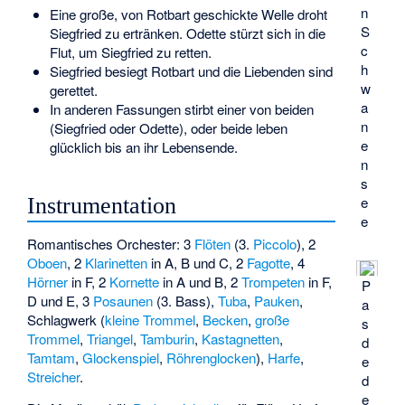
n
Eine große, von Rotbart geschickte Welle droht
S
Siegfried zu ertränken. Odette stürzt sich in die
c
Flut, um Siegfried zu retten.
h
Siegfried besiegt Rotbart und die Liebenden sind
w
gerettet.
a
In anderen Fassungen stirbt einer von beiden
n
(Siegfried oder Odette), oder beide leben
e
glücklich bis an ihr Lebensende.
n
s
e
Instrumentation
e
Romantisches Orchester: 3
Flöten
(3.
Piccolo
), 2
Oboen
, 2
Klarinetten
in A, B und C, 2
Fagotte
, 4
Hörner
in F, 2
Kornette
in A und B, 2
Trompeten
in F,
P
D und E, 3
Posaunen
(3. Bass),
Tuba
,
Pauken
,
a
Schlagwerk (
kleine Trommel
,
Becken
,
große
s
Trommel
,
Triangel
,
Tamburin
,
Kastagnetten
,
d
Tamtam
,
Glockenspiel
,
Röhrenglocken
),
Harfe
,
e
Streicher
.
d
e