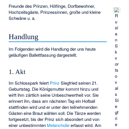
Freunde des Prinzen, Höflinge, Dorfbewohner,
Hochzeitsgäste, Prinzessinnen, große und kleine
R
Schwäne u. a.
u
sl
a
Handlung
n
S
Im Folgenden wird die Handlung der uns heute
k
geläufigen Ballettfassung dargestellt.
v
or
ts
1. Akt
o
v
Im Schlosspark feiert
Prinz
Siegfried seinen 21.
al
Geburtstag. Die Königsmutter kommt hinzu und
s
wirft ihm zärtlich seine Unbeschwertheit vor. Sie
Si
erinnert ihn, dass am nächsten Tag ein Hofball
e
stattfinden wird und er unter den teilnehmenden
gf
Gästen eine Braut wählen soll. Die Tänze werden
ri
fortgesetzt, bis der Prinz sich absondert und von
e
einer unbestimmten
Melancholie
erfasst wird. Am