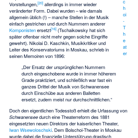
c
[
20
]
Vorstellungen,
allerdings in immer wieder
h
veränderter Form. Dabei wurden – wie damals
oi
allgemein üblich (!) – manche Stellen in der Musik
-
einfach gestrichen und durch Nummern anderer
T
[
16
]
Komponisten
ersetzt
(Tschaikowsky hat sich
h
später offenbar nicht mehr gegen solche Eingriffe
e
gewehrt).
Nikolai D. Kaschkin
, Musikkritiker und
at
Leiter des Konservatoriums in Moskau, schrieb in
er
seinen Memoiren von 1896:
„Der Ersatz der ursprünglichen Nummern
durch eingeschobene wurde in immer höherem
Grade praktiziert, und schließlich war fast ein
ganzes Drittel der Musik von Schwanensee
durch Einschübe aus anderen Balletten
ersetzt, zudem meist nur durchschnittlichen.“
Doch den eigentlichen Todesstoß erhielt die Urfassung von
Schwanensee
durch eine Theaterreform des 1881
eingesetzten neuen Direktors der kaiserlichen Theater,
Iwan Wsewoloschski
. Dem Bolschoi-Theater in Moskau
wurde dabei die finanzielle Unterstützung drastisch