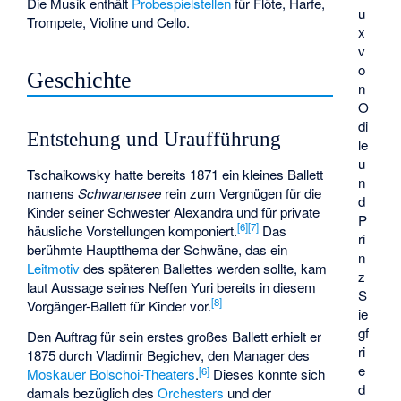
Die Musik enthält
Probespielstellen
für Flöte, Harfe,
u
Trompete, Violine und Cello.
x
v
o
Geschichte
n
O
di
Entstehung und Uraufführung
le
u
Tschaikowsky hatte bereits 1871 ein kleines Ballett
n
namens
Schwanensee
rein zum Vergnügen für die
d
Kinder seiner Schwester Alexandra und für private
P
[
6
]
[
7
]
häusliche Vorstellungen komponiert.
Das
ri
berühmte Hauptthema der Schwäne, das ein
n
Leitmotiv
des späteren Ballettes werden sollte, kam
z
laut Aussage seines Neffen Yuri bereits in diesem
S
[
8
]
Vorgänger-Ballett für Kinder vor.
ie
gf
Den Auftrag für sein erstes großes Ballett erhielt er
ri
1875 durch Vladimir Begichev, den Manager des
e
[
6
]
Moskauer
Bolschoi-Theaters
.
Dieses konnte sich
d
damals bezüglich des
Orchesters
und der