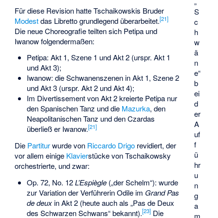
„
Für diese Revision hatte Tschaikowskis Bruder
S
[
21
]
Modest
das Libretto grundlegend überarbeitet.
c
Die neue Choreografie teilten sich Petipa und
h
Iwanow folgendermaßen:
w
ä
Petipa: Akt 1, Szene 1 und Akt 2 (urspr. Akt 1
n
und Akt 3);
e“
Iwanow: die Schwanenszenen in Akt 1, Szene 2
b
und Akt 3 (urspr. Akt 2 und Akt 4);
ei
Im Divertissement von Akt 2 kreierte Petipa nur
d
den Spanischen Tanz und die
Mazurka
, den
er
Neapolitanischen Tanz und den
Czardas
A
[
21
]
überließ er Iwanow.
uf
f
Die
Partitur
wurde von
Riccardo Drigo
revidiert, der
ü
vor allem einige
Klavier
stücke von Tschaikowsky
hr
orchestrierte, und zwar:
u
Op. 72, No. 12
L’Espiègle
(„der Schelm“): wurde
n
zur Variation der Verführerin Odile im
Grand Pas
g
de deux
in Akt 2 (heute auch als „Pas de Deux
a
[
23
]
des Schwarzen Schwans“ bekannt).
Die
m