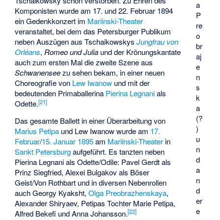
Tschaikowsky schon verstorben. Zu Ehren des
a
Komponisten wurde am 17. und 22. Februar 1894
P
ein Gedenkkonzert im
Mariinski-Theater
re
veranstaltet, bei dem das Petersburger Publikum
o
neben Auszügen aus Tschaikowskys
Jungfrau von
br
Orléans
,
Romeo und Julia
und der Krönungskantate
aj
auch zum ersten Mal die zweite Szene aus
e
Schwanensee
zu sehen bekam, in einer neuen
n
Choreografie von
Lew Iwanow
und mit der
s
bedeutenden Primaballerina
Pierina Legnani
als
k
[
21
]
Odette.
a
(?
Das gesamte Ballett in einer Überarbeitung von
)
Marius Petipa
und Lew Iwanow wurde am
17.
u
Februar
/
15. Januar
1895
am
Mariinski-Theater
in
n
Sankt Petersburg
aufgeführt. Es tanzten neben
d
Pierina Legnani als Odette/Odile:
Pavel Gerdt
als
a
Prinz Siegfried, Alexei Bulgakov als Böser
n
Geist/Von Rothbart und in diversen Nebenrollen
d
auch
Georgy Kyaksht
,
Olga Preobrazhenskaya
,
er
Alexander Shiryaev
, Petipas Tochter
Marie Petipa
,
e
[
22
]
Alfred Bekefi
und
Anna Johansson
.