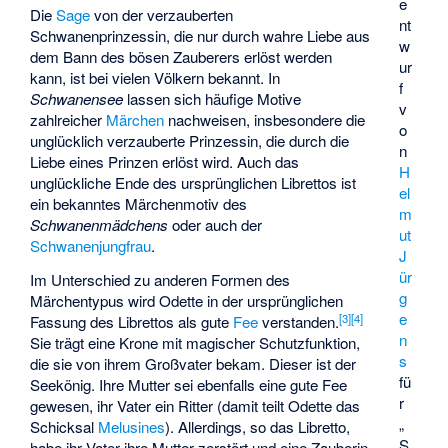
e
Die
Sage
von der verzauberten
nt
Schwanenprinzessin, die nur durch wahre Liebe aus
w
dem Bann des bösen Zauberers erlöst werden
ur
kann, ist bei vielen Völkern bekannt. In
f
Schwanensee
lassen sich häufige Motive
v
zahlreicher
Märchen
nachweisen, insbesondere die
o
unglücklich verzauberte Prinzessin, die durch die
n
Liebe eines Prinzen erlöst wird. Auch das
H
unglückliche Ende des ursprünglichen Librettos ist
el
ein bekanntes Märchenmotiv des
m
Schwanenmädchens
oder auch der
ut
Schwanenjungfrau
.
J
ür
Im Unterschied zu anderen Formen des
g
Märchentypus wird Odette in der ursprünglichen
e
[
3
]
[
4
]
Fassung des Librettos als gute
Fee
verstanden.
n
Sie trägt eine Krone mit magischer Schutzfunktion,
s
die sie von ihrem Großvater bekam. Dieser ist der
fü
Seekönig. Ihre Mutter sei ebenfalls eine gute Fee
r
gewesen, ihr Vater ein Ritter (damit teilt Odette das
„
Schicksal
Melusines
). Allerdings, so das Libretto,
S
habe ihr Vater ihre Mutter zerstört und eine Zauberin