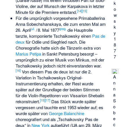
(
Danse russe
) mit einem virtuosen Part für Solo-
k
Violine, der auf Wunsch der Karpakova in letzter
o
[
14
]
[
15
]
Minute für die Premiere entstand.
w
Für die ursprünglich vorgesehene Primaballerina
s
Anna Sobechshanskaya, die zum ersten Mal am
k
jul.
greg.
26. April
/
8. Mai 1877
die Hauptrolle
y
tanzte, komponierte Tschaikowsky einen
Pas de
1
deux
für Odile und Siegfried nach. Die
8
Choreografie hatte sich die Tänzerin extra von
7
Marius Petipa
in Sankt Petersburg besorgt –
7
ursprünglich zu einer Musik von Minkus, mit der
Tschaikowsky jedoch nicht einverstanden war.
[
16
]
Von diesem Pas de deux ist nur die 2.
A
Variation in Tschaikowskys Original-
n
Instrumentierung erhalten, der Rest wurde
n
später auf der Grundlage der beiden Stimmen
a
für die Violin-Repetitoren von
Vissarion Shebalin
S
[
15
]
[
17
]
rekonstruiert.
Das Stück wurde später
o
vergessen und tauchte erst 1953 wieder auf; es
b
wurde später von
George Balanchine
e
choreografiert und als „Tschaikovsky Pas de
c
deux“ in
New York
aufgeführt (UA am 29. März