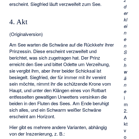
erscheint. Siegfried läuft verzweifelt zum See.
d
er
kl
4. Akt
ei
n
(Originalversion)
e
Am See warten die Schwäne auf die Rückkehr ihrer
n
Prinzessin. Diese erscheint verzweifelt und
S
berichtet, was sich zugetragen hat. Der Prinz
c
erreicht den See und bittet Odette um Verzeihung,
h
sie vergibt ihm, aber ihrer beider Schicksal ist
w
besiegelt. Siegfried, der für immer mit ihr vereint
ä
sein möchte, nimmt ihr die schützende Krone vom
n
Haupt, und unter den Klängen eines von Rotbart
e
entfesselten gewaltigen Unwetters versinken die
i
beiden in den Fluten des Sees. Am Ende beruhigt
m
sich alles, und ein Schwarm weißer Schwäne
2.
erscheint am Horizont.
A
kt
Hier gibt es mehrere andere Varianten, abhängig
v
von der Inszenierung, z. B.:
o