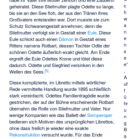
c
geheiratet. Diese Stiefmutter plagte Odette so lange,
h
bis sie an den See floh, der aus den Tränen ihres
w
Großvaters entstanden war. Dort musste sie zum
a
Schutz Schwanengestalt annehmen, denn die
n
Stiefmutter verfolgt sie in Gestalt einer
Eule
. Diese
e
Eule schickt auch einen
Dämon
in Gestalt eines
n
Ritters namens Rotbart, dessen Tochter Odile der
s
schönen Odette äußerlich exakt gleicht. Am Ende
e
ergreift die Eule Odettes Krone und tötet diese
e“
dadurch. Odette und Siegfried versinken in den
,
[
5
]
Wellen des Sees.
A
Diese komplizierte, im Libretto mittels wörtlicher
uf
Rede vermittelte Handlung wurde 1895 schließlich
f
stark vereinfacht. Odettes Familientragödie wurde
ü
gestrichen, der auf der Bühne erscheinende Rotbart
hr
übernahm die Rolle von Stiefmutter und Vater. Nur
u
wenige Kompanien wie das Ballett der
Semperoper
n
bedienen sich Motiven des ursprünglichen Librettos,
g
ohne dass freilich je wieder eine exakte
B
Rekonstruktion
versucht wurde. Für das Ende
a