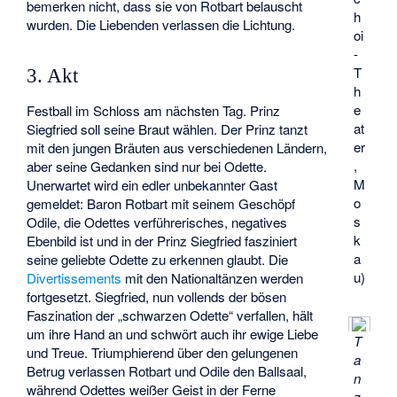
bemerken nicht, dass sie von Rotbart belauscht
h
wurden. Die Liebenden verlassen die Lichtung.
oi
-
T
3. Akt
h
e
Festball im Schloss am nächsten Tag. Prinz
at
Siegfried soll seine Braut wählen. Der Prinz tanzt
er
mit den jungen Bräuten aus verschiedenen Ländern,
,
aber seine Gedanken sind nur bei Odette.
M
Unerwartet wird ein edler unbekannter Gast
o
gemeldet: Baron Rotbart mit seinem Geschöpf
s
Odile, die Odettes verführerisches, negatives
k
Ebenbild ist und in der Prinz Siegfried fasziniert
a
seine geliebte Odette zu erkennen glaubt. Die
u)
Divertissements
mit den Nationaltänzen werden
fortgesetzt. Siegfried, nun vollends der bösen
Faszination der „schwarzen Odette“ verfallen, hält
um ihre Hand an und schwört auch ihr ewige Liebe
T
und Treue. Triumphierend über den gelungenen
a
Betrug verlassen Rotbart und Odile den Ballsaal,
n
während Odettes weißer Geist in der Ferne
z