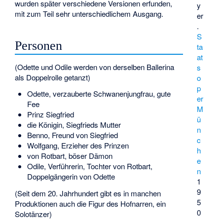
wurden später verschiedene Versionen erfunden,
y
mit zum Teil sehr unterschiedlichem Ausgang.
er
.
S
Personen
ta
at
(Odette und Odile werden von derselben Ballerina
s
als Doppelrolle getanzt)
o
p
Odette, verzauberte Schwanenjungfrau, gute
er
Fee
M
Prinz Siegfried
ü
die Königin, Siegfrieds Mutter
n
Benno, Freund von Siegfried
c
Wolfgang, Erzieher des Prinzen
h
von Rotbart, böser Dämon
e
Odile, Verführerin, Tochter von Rotbart,
n
Doppelgängerin von Odette
1
9
(Seit dem 20. Jahrhundert gibt es in manchen
5
Produktionen auch die Figur des Hofnarren, ein
0
Solotänzer)