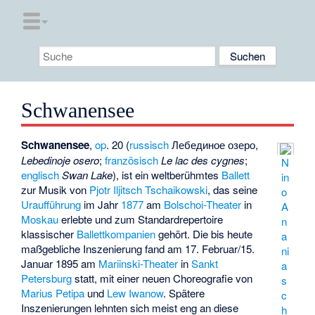
Schwanensee
Schwanensee
,
op
. 20 (
russisch
Лебединое озеро
,
Lebedinoje osero
;
französisch
Le lac des cygnes
;
N
englisch
Swan Lake
), ist ein weltberühmtes
Ballett
in
zur Musik von
Pjotr Iljitsch Tschaikowski
, das seine
o
Uraufführung
im Jahr
1877
am
Bolschoi-Theater
in
A
Moskau
erlebte und zum Standardrepertoire
n
klassischer
Ballettkompanien
gehört. Die bis heute
a
maßgebliche Inszenierung fand am 17. Februar/15.
ni
Januar 1895 am
Mariinski-Theater
in
Sankt
a
Petersburg
statt, mit einer neuen Choreografie von
s
Marius Petipa
und
Lew Iwanow
. Spätere
c
Inszenierungen lehnten sich meist eng an diese
h