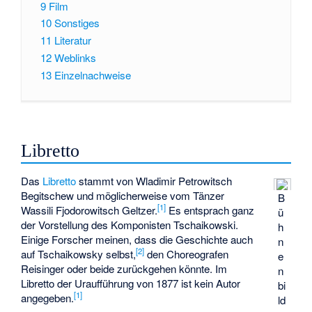
9
Film
10
Sonstiges
11
Literatur
12
Weblinks
13
Einzelnachweise
Libretto
Das
Libretto
stammt von
Wladimir Petrowitsch
Begitschew
und möglicherweise vom Tänzer
B
[
1
]
Wassili Fjodorowitsch Geltzer.
Es entsprach ganz
ü
der Vorstellung des Komponisten Tschaikowski.
h
Einige Forscher meinen, dass die Geschichte auch
n
[
2
]
auf Tschaikowsky selbst,
den Choreografen
e
Reisinger oder beide zurückgehen könnte. Im
n
Libretto der Uraufführung von 1877 ist kein Autor
bi
[
1
]
angegeben.
ld