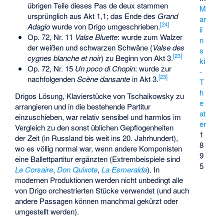
übrigen Teile dieses Pas de deux stammen
M
ursprünglich aus Akt 1,1; das Ende des
Grand
ar
[
24
]
Adagio
wurde von Drigo umgeschrieben.
ii
Op. 72, Nr. 11
Valse Bluette
: wurde zum Walzer
n
der weißen und schwarzen Schwäne (
Valse des
s
[
23
]
cygnes blanche et noir
) zu Beginn von Akt 3.
ki
Op. 72, Nr. 15
Un poco di Chopin
: wurde zur
-
[
23
]
nachfolgenden
Scène dansante
in Akt 3.
T
h
Drigos Lösung, Klavierstücke von Tschaikowsky zu
e
arrangieren und in die bestehende Partitur
at
einzuschieben, war relativ sensibel und harmlos im
er
Vergleich zu den sonst üblichen Gepflogenheiten
1
der Zeit (in Russland bis weit ins 20. Jahrhundert),
8
wo es völlig normal war, wenn andere Komponisten
9
eine Ballettpartitur ergänzten (Extrembeispiele sind
5
Le Corsaire
,
Don Quixote
,
La Esmeralda
). In
modernen Produktionen werden nicht unbedingt alle
von Drigo orchestrierten Stücke verwendet (und auch
andere Passagen können manchmal gekürzt oder
umgestellt werden).