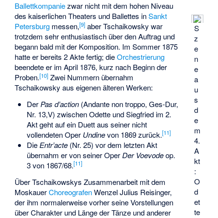
Ballettkompanie
zwar nicht mit dem hohen Niveau
des kaiserlichen Theaters und Ballettes in
Sankt
[
9
]
Petersburg
messen,
aber Tschaikowsky war
S
trotzdem sehr enthusiastisch über den Auftrag und
z
begann bald mit der Komposition. Im Sommer 1875
e
hatte er bereits 2 Akte fertig; die
Orchestrierung
n
beendete er im April 1876, kurz nach Beginn der
e
[
10
]
Proben.
Zwei Nummern übernahm
a
Tschaikowsky aus eigenen älteren Werken:
u
s
Der
Pas d’action
(Andante non troppo, Ges-Dur,
d
Nr. 13,V) zwischen Odette und Siegfried im 2.
e
Akt geht auf ein Duett aus seiner nicht
m
[
11
]
vollendeten Oper
Undine
von 1869 zurück.
4.
Die
Entr’acte
(Nr. 25) vor dem letzten Akt
A
übernahm er von seiner Oper
Der Voevode
op.
kt
[
11
]
3 von 1867/68.
:
O
Über Tschaikowskys Zusammenarbeit mit dem
d
Moskauer
Choreografen
Wenzel Julius Reisinger
,
et
der ihm normalerweise vorher seine Vorstellungen
te
über Charakter und Länge der Tänze und anderer