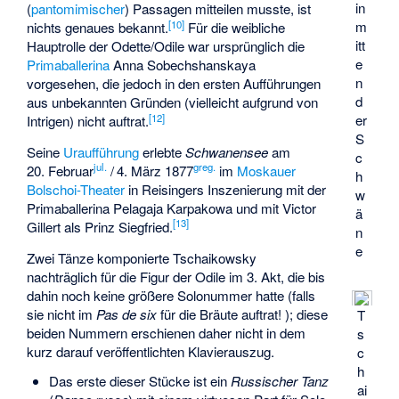
in
(
pantomimischer
) Passagen mitteilen musste, ist
[
10
]
m
nichts genaues bekannt.
Für die weibliche
itt
Hauptrolle der Odette/Odile war ursprünglich die
e
Primaballerina
Anna Sobechshanskaya
n
vorgesehen, die jedoch in den ersten Aufführungen
d
aus unbekannten Gründen (vielleicht aufgrund von
[
12
]
er
Intrigen) nicht auftrat.
S
Seine
Uraufführung
erlebte
Schwanensee
am
c
jul.
greg.
20. Februar
/
4. März 1877
im
Moskauer
h
Bolschoi-Theater
in Reisingers Inszenierung mit der
w
Primaballerina
Pelagaja Karpakowa
und mit Victor
ä
[
13
]
Gillert als Prinz Siegfried.
n
e
Zwei Tänze komponierte Tschaikowsky
nachträglich für die Figur der Odile im 3. Akt, die bis
dahin noch keine größere Solonummer hatte (falls
sie nicht im
Pas de six
für die Bräute auftrat! ); diese
T
beiden Nummern erschienen daher nicht in dem
s
kurz darauf veröffentlichten Klavierauszug.
c
h
Das erste dieser Stücke ist ein
Russischer Tanz
ai