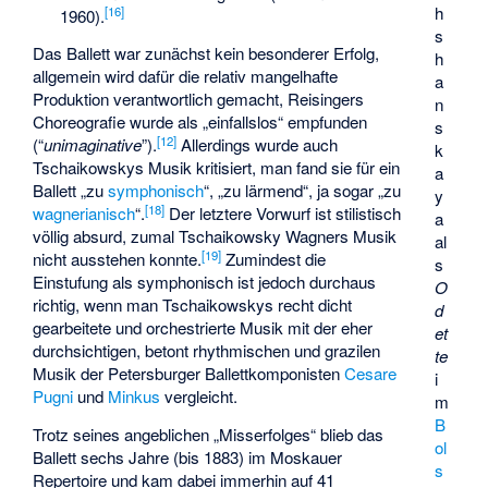
h
[
16
]
1960).
s
Das Ballett war zunächst kein besonderer Erfolg,
h
allgemein wird dafür die relativ mangelhafte
a
Produktion verantwortlich gemacht, Reisingers
n
Choreografie wurde als „einfallslos“ empfunden
s
[
12
]
(“
unimaginative
”).
Allerdings wurde auch
k
Tschaikowskys Musik kritisiert, man fand sie für ein
a
Ballett „zu
symphonisch
“, „zu lärmend“, ja sogar „zu
y
[
18
]
wagnerianisch
“.
Der letztere Vorwurf ist stilistisch
a
völlig absurd, zumal Tschaikowsky Wagners Musik
al
[
19
]
nicht ausstehen konnte.
Zumindest die
s
Einstufung als symphonisch ist jedoch durchaus
O
richtig, wenn man Tschaikowskys recht dicht
d
gearbeitete und orchestrierte Musik mit der eher
et
durchsichtigen, betont rhythmischen und grazilen
te
Musik der Petersburger Ballettkomponisten
Cesare
i
Pugni
und
Minkus
vergleicht.
m
B
Trotz seines angeblichen „Misserfolges“ blieb das
ol
Ballett sechs Jahre (bis 1883) im Moskauer
s
Repertoire und kam dabei immerhin auf 41