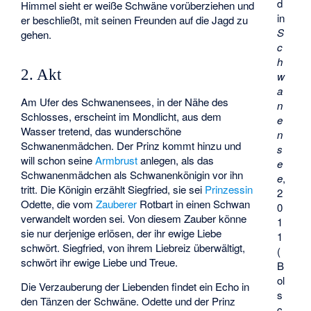
d
Himmel sieht er weiße Schwäne vorüberziehen und
in
er beschließt, mit seinen Freunden auf die Jagd zu
S
gehen.
c
h
2. Akt
w
a
Am Ufer des Schwanensees, in der Nähe des
n
Schlosses, erscheint im Mondlicht, aus dem
e
Wasser tretend, das wunderschöne
n
Schwanenmädchen. Der Prinz kommt hinzu und
s
will schon seine
Armbrust
anlegen, als das
e
Schwanenmädchen als Schwanenkönigin vor ihn
e
,
tritt. Die Königin erzählt Siegfried, sie sei
Prinzessin
2
Odette, die vom
Zauberer
Rotbart in einen Schwan
0
verwandelt worden sei. Von diesem Zauber könne
1
sie nur derjenige erlösen, der ihr ewige Liebe
1
schwört. Siegfried, von ihrem Liebreiz überwältigt,
(
schwört ihr ewige Liebe und Treue.
B
ol
Die Verzauberung der Liebenden findet ein Echo in
s
den Tänzen der Schwäne. Odette und der Prinz
c