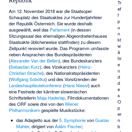
Republik
Tr
ef
Am 12. November 2018 war die Staatsoper
f
Schauplatz des Staatsaktes zur Hundertjahrfeier
p
der Republik Österreich. Sie wurde deshalb
u
ausgewählt, weil das
Parlament
(in dessen
n
Sitzungssaal des ehemaligen Abgeordnetenhauses
kt
Staatsakte üblicherweise stattfinden) zu diesem
w
Zeitpunkt renoviert wurde. Das Programm umfasste
ä
neben Ansprachen des Bundespräsidenten
hr
(
Alexander Van der Bellen
), des Bundeskanzlers
e
(
Sebastian Kurz
), des Vizekanzlers (
Heinz-
n
Christian Strache
), des Nationalratspräsidenten
d
(
Wolfgang Sobotka
) und des Vorsitzenden der
d
Landeshauptleutekonferenz
(
Hans Niessl
) auch
e
eine Festrede der kärntner-slowenischen
s
Schriftstellerin
Maja Haderlap
, Filmdokumentationen
O
des ORF sowie drei von den
Wiener
p
Philharmonikern
gespielte Musikstücke:
er
das Adagietto aus der
5. Symphonie
von
Gustav
n
Mahler
, dirigiert von
Ádám Fischer
;
b