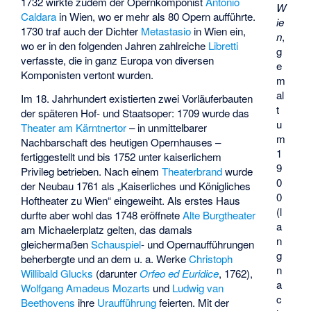
1732 wirkte zudem der Opernkomponist
Antonio
W
Caldara
in Wien, wo er mehr als 80 Opern aufführte.
ie
1730 traf auch der Dichter
Metastasio
in Wien ein,
n
,
wo er in den folgenden Jahren zahlreiche
Libretti
g
verfasste, die in ganz Europa von diversen
e
Komponisten vertont wurden.
m
al
Im 18. Jahrhundert existierten zwei Vorläuferbauten
t
der späteren Hof- und Staatsoper: 1709 wurde das
u
Theater am Kärntnertor
– in unmittelbarer
m
Nachbarschaft des heutigen Opernhauses –
1
fertiggestellt und bis 1752 unter
kaiserlichem
9
Privileg
betrieben. Nach einem
Theaterbrand
wurde
0
der Neubau 1761 als „Kaiserliches und Königliches
0
Hoftheater zu Wien“ eingeweiht. Als erstes Haus
(l
durfte aber wohl das 1748 eröffnete
Alte Burgtheater
a
am Michaelerplatz gelten, das damals
n
gleichermaßen
Schauspiel
- und Opernaufführungen
g
beherbergte und an dem u. a. Werke
Christoph
n
Willibald Glucks
(darunter
Orfeo ed Euridice
, 1762),
a
Wolfgang Amadeus Mozarts
und
Ludwig van
c
Beethovens
ihre
Uraufführung
feierten. Mit der