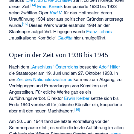
[
14
]
dieser Zeit.
Ernst Krenek
komponierte 1930 bis 1933
seine Zwölfton-Oper
Karl V.
für das Hoftheater, deren
Uraufführung 1934 aber aus politischen Gründen untersagt
[
15
]
wurde.
Dieses Werk wurde erstmals 1984 an der
Staatsoper aufgeführt. Hingegen wurde
Franz Lehárs
„musikalische Komödie“
Giuditta
hier uraufgeführt.
Oper in der Zeit von 1938 bis 1945
Nach dem
„Anschluss“ Österreichs
besuchte
Adolf Hitler
die Staatsoper am 19. Juni und am 27. Oktober 1938. In
der
Zeit des Nationalsozialismus
kam es zum Abgang, zu
Verfolgungen und Ermordungen von Künstlern und
Angestellten. Für etliche Werke gab es ein
Aufführungsverbot. Direktor
Erwin Kerber
setzte sich bis
Ende 1940 vereinzelt für jüdische Künstler ein, kooperierte
[
16
]
aber mit den neuen Machthabern.
Am 30. Juni 1944 fand die letzte Vorstellung vor der
Sommerpause statt; es sollte die letzte Aufführung im alten
Gebäude der Wiener Staatsoper überhaupt werden.
Hans