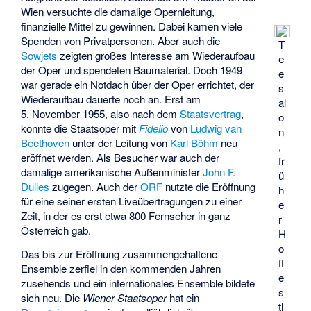
Wien versuchte die damalige Opernleitung,
finanzielle Mittel zu gewinnen. Dabei kamen viele
Spenden von Privatpersonen. Aber auch die
T
Sowjets
zeigten großes Interesse am Wiederaufbau
e
der Oper und spendeten Baumaterial. Doch 1949
e
war gerade ein Notdach über der Oper errichtet, der
s
Wiederaufbau dauerte noch an. Erst am
al
5. November 1955, also nach dem
Staatsvertrag
,
o
konnte die Staatsoper mit
Fidelio
von
Ludwig van
n
Beethoven
unter der Leitung von
Karl Böhm
neu
,
eröffnet werden. Als Besucher war auch der
fr
damalige amerikanische Außenminister
John F.
ü
Dulles
zugegen. Auch der
ORF
nutzte die Eröffnung
h
für eine seiner ersten Liveübertragungen zu einer
e
Zeit, in der es erst etwa 800 Fernseher in ganz
r
Österreich gab.
H
o
Das bis zur Eröffnung zusammengehaltene
ff
Ensemble zerfiel in den kommenden Jahren
e
zusehends und ein internationales Ensemble bildete
s
sich neu. Die
Wiener Staatsoper
hat ein
tl