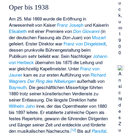
u
Oper bis 1938
c
k,
Am 25. Mai 1869 wurde die Eröffnung in
u
Anwesenheit von Kaiser
Franz Joseph
und Kaiserin
m
Elisabeth
mit einer Premiere von
Don Giovanni
(in
1
der deutschen Fassung als
Don Juan
) von
Mozart
9
gefeiert. Erster Direktor war
Franz von Dingelstedt
,
0
dessen prunkvolle Bühnengestaltung beim
0
Publikum sehr beliebt war. Sein Nachfolger
Johann
von Herbeck
übernahm bis 1875 die Leitung und
war gleichzeitig Kapellmeister. Unter
Franz von
A
Jauner
kam es zur ersten Aufführung von
Richard
n
Wagners
Der Ring des Nibelungen
außerhalb von
si
Bayreuth
. Die geschäftlichen Misserfolge führten
c
1880 trotz seiner künstlerischen Verdienste zu
ht
seiner Entlassung. Die längste Direktion hatte
d
Wilhelm Jahn
inne, der das Operntheater von 1880
e
bis 1897 leitete. Er etablierte zahlreiche Opern als
s
festes Repertoire, gewann die führenden Dirigenten
Z
und Sänger seiner Zeit und entdeckte und förderte
u
[
12
]
den musikalischen Nachwuchs.
Bis auf
Parsifal
,