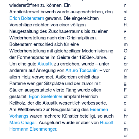
wiedereröffnen zu können. Ein
n
Architektenwettbewerb wurde ausgeschrieben, den
si
Erich Boltenstern
gewann. Die eingereichten
c
Vorschläge reichten von einer völligen
ht
Neugestaltung des Zuschauerraums bis zu einer
v
Wiederherstellung nach den Originalplänen.
o
Boltenstern entschied sich für eine
m
Wiederherstellung mit gleichzeitiger Modernisierung
O
der Formensprache im Geiste der 1950er-Jahre.
p
Um eine gute
Akustik
zu erreichen, wurde – unter
er
anderem auf Anregung von
Arturo Toscanini
– vor
nr
allem Holz verwendet. Außerdem erhielt das
in
Parterre weniger Sitzplätze und der zuvor mit
g,
Säulen ausgestattete vierte Rang wurde offen
F
gestaltet.
Egon Seefehlner
empfahl
Heinrich
ot
Keilholz
, der die Akustik wesentlich verbesserte.
o
Am Wettbewerb zur Neugestaltung des
Eisernen
c
Vorhangs
waren mehrere Künstler beteiligt, so auch
hr
Marc Chagall
. Ausgeführt wurde er aber von
Rudolf
o
Hermann Eisenmenger
.
m
dr