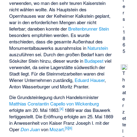
verwenden, wo man den sehr teuren Kaiserstein
e
nicht wählen wollte. Als Hauptstein des
r
Opernhauses war der Kelheimer Kalkstein geplant,
s
war in den erforderlichen Mengen aber nicht
,
lieferbar; daneben konnte der
Breitenbrunner Stein
1
besonders empfohlen werden. Es wurde
8
entschieden, dass die gesamte Außenhaut des
6
Monumentalbauwerks ausnahmslos in
Naturstein
5
auszuführen sei. Durch den großen Bedarf kam der
Sóskúter
Stein hinzu, dieser wurde in
Budapest
viel
verwendet, da seine Lagerstätte südwestlich der
T
Stadt liegt. Für die Steinmetzarbeiten waren drei
h
Wiener Unternehmen zuständig,
Eduard Hauser
,
e
Anton Wasserburger
und
Moritz Pranter
.
at
Die Grundsteinlegung durch Handelsminister
e
Matthias Constantin Capello von Wickenburg
r
[
4
]
erfolgte am 20. Mai 1863.
1869 war das Bauwerk
z
fertiggestellt. Die Eröffnung erfolgte am 25. Mai 1869
et
in Anwesenheit von Kaiser Franz Joseph I. mit der
te
[
5
]
[
6
]
Oper
Don Juan
von
Mozart
.
l