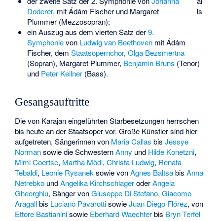
der zweite Satz der 2. Symphonie von
Johanna
al
Doderer
, mit Ádám Fischer und
Margaret
ls
Plummer
(Mezzosopran);
ein Auszug aus dem vierten Satz der
9.
Symphonie
von
Ludwig van Beethoven
mit Ádám
Fischer, dem
Staatsopernchor
,
Olga Bezsmertna
(Sopran), Margaret Plummer,
Benjamin Bruns
(Tenor)
und
Peter Kellner
(Bass).
Gesangsauftritte
Die von Karajan eingeführten Starbesetzungen herrschen
bis heute an der Staatsoper vor. Große Künstler sind hier
aufgetreten, Sängerinnen von
Maria Callas
bis
Jessye
Norman
sowie die Schwestern
Anny
und
Hilde Konetzni
,
Mimi Coertse
,
Martha Mödl
,
Christa Ludwig
,
Renata
Tebaldi
,
Leonie Rysanek
sowie von
Agnes Baltsa
bis
Anna
Netrebko
und
Angelika Kirchschlager
oder
Angela
Gheorghiu
, Sänger von
Giuseppe Di Stefano
,
Giacomo
Aragall
bis
Luciano Pavarotti
sowie
Juan Diego Flórez
, von
Ettore Bastianini
sowie
Eberhard Waechter
bis
Bryn Terfel