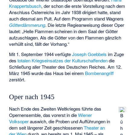
Knappertsbusch
, der schon die erste Vorstellung nach dem
Anschluss Österreichs im Jahr 1938 dirigiert hatte, stand
auch diesmal am Pult. Auf dem Programm stand Wagners
Götterdämmerung
. Die letzte Regieanweisung dieser Oper
lautet: „Helle Flammen scheinen in dem Saal der Götter
aufzuschlagen. Als die Götter von den Flammen gänzlich
verhüllt sind, fällt der Vorhang.“
Mit 1. September 1944 verfügte
Joseph Goebbels
im Zuge
des
totalen Kriegseinsatzes der Kulturschaffenden
die
Schließung aller Theater des Deutschen Reiches. Am 12.
März 1945 wurde das Haus bei einem
Bombenangriff
zerstört.
Oper nach 1945
Nach Ende des Zweiten Weltkrieges führte das
Opernensemble, das vorerst in die
Wiener
B
Volksoper
auswich, die Proben und Aufführungen in
ü
dem seit längerer Zeit geschlossenen
Theater an
h
der Wien
durch, wo bereits am 1. Mai 1945 – als
n