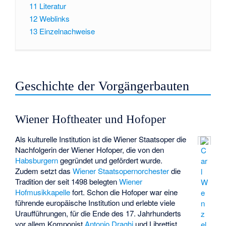
11
Literatur
12
Weblinks
13
Einzelnachweise
Geschichte der Vorgängerbauten
Wiener Hoftheater und Hofoper
Als kulturelle Institution ist die Wiener Staatsoper die
Nachfolgerin der Wiener Hofoper, die von den
C
Habsburgern
gegründet und gefördert wurde.
ar
Zudem setzt das
Wiener Staatsopernorchester
die
l
Tradition der seit 1498 belegten
Wiener
W
Hofmusikkapelle
fort. Schon die Hofoper war eine
e
führende europäische Institution und erlebte viele
n
Uraufführungen, für die Ende des 17. Jahrhunderts
z
vor allem Komponist
Antonio Draghi
und Librettist
el