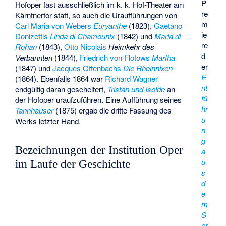
P
Hofoper fast ausschließlich im k. k. Hof-Theater am
re
Kärntnertor statt, so auch die Uraufführungen von
m
Carl Maria von Webers
Euryanthe
(1823),
Gaetano
ie
Donizettis
Linda di Chamounix
(1842) und
Maria di
re
Rohan
(1843),
Otto Nicolais
Heimkehr des
d
Verbannten
(1844),
Friedrich von Flotows
Martha
er
(1847) und
Jacques Offenbachs
Die Rheinnixen
E
(1864). Ebenfalls 1864 war
Richard Wagner
nt
endgültig daran gescheitert,
Tristan und Isolde
an
fü
der Hofoper uraufzuführen. Eine Aufführung seines
hr
Tannhäuser
(1875) ergab die dritte Fassung des
u
Werks letzter Hand.
n
g
Bezeichnungen der Institution Oper
a
u
im Laufe der Geschichte
s
d
e
m
S
er