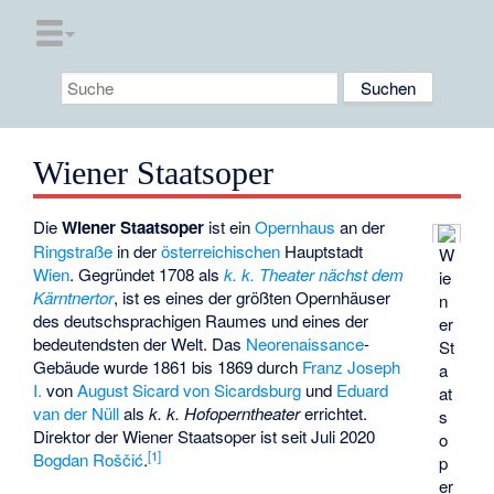
Wiener Staatsoper
Die
Wiener Staatsoper
ist ein
Opernhaus
an der
Ringstraße
in der
österreichischen
Hauptstadt
W
Wien
. Gegründet 1708 als
k. k. Theater nächst dem
ie
Kärntnertor
, ist es eines der größten Opernhäuser
n
des deutschsprachigen Raumes und eines der
er
bedeutendsten der Welt. Das
Neorenaissance
-
St
Gebäude wurde 1861 bis 1869 durch
Franz Joseph
a
I.
von
August Sicard von Sicardsburg
und
Eduard
at
van der Nüll
als
k. k. Hofoperntheater
errichtet.
s
Direktor der Wiener Staatsoper ist seit Juli 2020
o
[
1
]
Bogdan Roščić
.
p
er