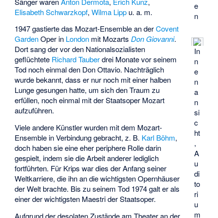
Sänger waren
Anton Dermota
,
Erich Kunz
,
e
Elisabeth Schwarzkopf
,
Wilma Lipp
u. a. m.
n
1947 gastierte das Mozart-Ensemble an der
Covent
Garden
Oper in
London
mit Mozarts
Don Giovanni
.
Dort sang der vor den Nationalsozialisten
In
geflüchtete
Richard Tauber
drei Monate vor seinem
n
Tod noch einmal den Don Ottavio. Nachträglich
e
wurde bekannt, dass er nur noch mit einer halben
n
Lunge gesungen hatte, um sich den Traum zu
a
erfüllen, noch einmal mit der Staatsoper Mozart
n
aufzuführen.
si
c
Viele andere Künstler wurden mit dem Mozart-
ht
Ensemble in Verbindung gebracht, z. B.
Karl Böhm
,
,
doch haben sie eine eher periphere Rolle darin
A
gespielt, indem sie die Arbeit anderer lediglich
u
fortführten. Für Krips war dies der Anfang seiner
di
Weltkarriere, die ihn an die wichtigsten Opernhäuser
to
der Welt brachte. Bis zu seinem Tod 1974 galt er als
ri
einer der wichtigsten Maestri der Staatsoper.
u
m
Aufgrund der desolaten Zustände am Theater an der