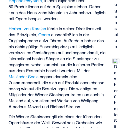
Repertoiresystem
, in dem alljährlich über
o
50 Produktionen auf dem Spielplan stehen. Daher
g
kann das Haus zehn Monate im Jahr nahezu täglich
e
mit Opern bespielt werden.
n
s
Herbert von Karajan
führte in seiner Direktionszeit
al
das Prinzip ein,
Opern
ausschließlich in der
o
Originalsprache aufzuführen. Außerdem hob er das
n
bis dahin gültige Ensembleprinzip mit lediglich
vereinzelten Gastsängern auf und begann damit, die
international besten Sänger an die Staatsoper zu
engagieren, wobei zumeist nur die kleineren Partien
D
aus dem Ensemble besetzt wurden. Mit der
a
Mailänder Scala
begann damals eine
s
Zusammenarbeit, die sich auf Produktionen ebenso
b
bezog wie auf die Besetzungen. Die wichtigsten
er
Mitglieder der Wiener Staatsoper traten nun auch in
ü
Mailand auf, vor allem bei Werken von Wolfgang
h
Amadeus Mozart und Richard Strauss.
m
te
Die Wiener Staatsoper gilt als eines der führenden
S
Opernhäuser der Welt. Sowohl sein Orchester wie
ti