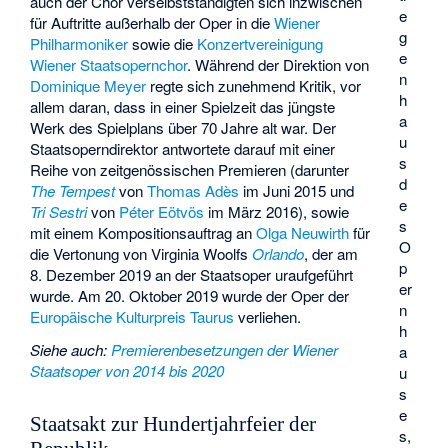
auch der Chor verselbstständigten sich inzwischen
e
für Auftritte außerhalb der Oper in die
Wiener
g
Philharmoniker
sowie die
Konzertvereinigung
e
Wiener Staatsopernchor
. Während der Direktion von
n
Dominique Meyer
regte sich zunehmend Kritik, vor
h
allem daran, dass in einer Spielzeit das jüngste
a
Werk des Spielplans über 70 Jahre alt war. Der
u
Staatsoperndirektor antwortete darauf mit einer
s
Reihe von zeitgenössischen Premieren (darunter
d
The Tempest
von
Thomas Adès
im Juni 2015 und
e
Tri Sestri
von
Péter Eötvös
im März 2016), sowie
s
mit einem Kompositionsauftrag an
Olga Neuwirth
für
O
die Vertonung von Virginia Woolfs
Orlando
, der am
p
8. Dezember 2019 an der Staatsoper uraufgeführt
er
wurde. Am 20. Oktober 2019 wurde der Oper der
n
Europäische Kulturpreis Taurus
verliehen.
h
Siehe auch
:
Premierenbesetzungen der Wiener
a
Staatsoper von 2014 bis 2020
u
s
e
Staatsakt zur Hundertjahrfeier der
s,