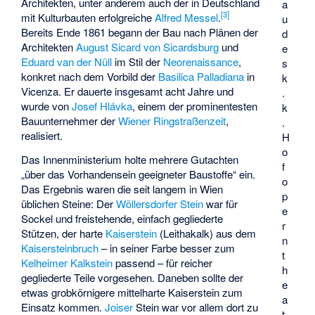
Architekten, unter anderem auch der in Deutschland
a
[
3
]
mit Kulturbauten erfolgreiche
Alfred Messel
.
u
Bereits Ende 1861 begann der Bau nach Plänen der
d
Architekten
August Sicard von Sicardsburg
und
e
Eduard van der Nüll
im Stil der
Neorenaissance
,
s
konkret nach dem Vorbild der
Basilica Palladiana
in
k
Vicenza. Er dauerte insgesamt acht Jahre und
.
wurde von
Josef Hlávka
, einem der prominentesten
k
Bauunternehmer der
Wiener Ringstraßenzeit
,
.
realisiert.
H
o
Das Innenministerium holte mehrere Gutachten
f
„über das Vorhandensein geeigneter Baustoffe“ ein.
o
Das Ergebnis waren die seit langem in Wien
p
üblichen Steine: Der
Wöllersdorfer Stein
war für
e
Sockel und freistehende, einfach gegliederte
r
Stützen, der harte
Kaiserstein
(Leithakalk) aus dem
n
Kaisersteinbruch
– in seiner Farbe besser zum
t
Kelheimer Kalkstein
passend – für reicher
h
gegliederte Teile vorgesehen. Daneben sollte der
e
etwas grobkörnigere mittelharte Kaiserstein zum
a
Einsatz kommen.
Joiser
Stein war vor allem dort zu
t