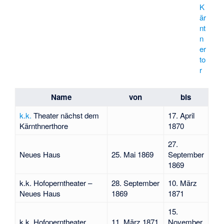
K
är
nt
n
er
to
r
Name
von
bis
k.k.
Theater nächst dem
17. April
Kärnthnerthore
1870
27.
Neues Haus
25. Mai 1869
September
1869
k.k. Hofoperntheater –
28. September
10. März
Neues Haus
1869
1871
15.
k.k. Hofoperntheater
11. März 1871
November