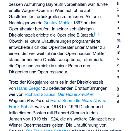
s
dessen Aufführung Bayreuth vorbehalten war, führte
c
er alle Wagner-Opern in Wien auf, ohne auf
h
Gastkünstler zurückgreifen zu müssen. Als sein
a
Nachfolger wurde
Gustav Mahler
1897 an das
u
Operntheater berufen. In seiner zehnjährigen
er
[
13
]
Direktionszeit erlebte die Oper eine Blütezeit.
ra
Obwohl er kaum Uraufführungen programmierte,
u
entwickelte sich das Operntheater unter Mahler zu
m
einem der weltweit führenden Opernhäuser. Mahler
s
stand für höchste Qualitätsansprüche, reformierte
v
die Oper und vereinte in seiner Person den
o
Dirigenten und Opernregisseur.
n
Trotz der Kriegsjahre kam es in der Direktionszeit
1
von
Hans Gregor
zu bedeutenden Erstaufführungen
8
wie von
Richard Strauss
’
Der Rosenkavalier
,
6
Wagners
Parsifal
und
Franz Schmidts
Notre Dame
.
9
Franz Schalk
war von 1918 bis 1929 Direktor und
teilte diesen Posten mit Richard Strauss in den
Jahren von 1919 bis 1924, die als weitere Glanzzeit des
Wiener Operntheaters gelten. Die Uraufführung von
Strauss’
Die Frau ohne Schatten
zählt zu den Höhepunkten