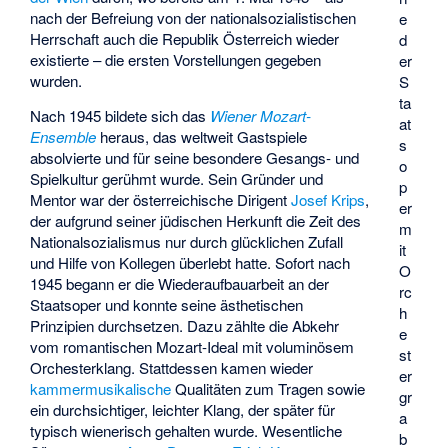
nach der Befreiung von der nationalsozialistischen
e
Herrschaft auch die Republik Österreich wieder
d
existierte – die ersten Vorstellungen gegeben
er
wurden.
S
ta
Nach 1945 bildete sich das
Wiener Mozart-
at
Ensemble
heraus, das weltweit Gastspiele
s
absolvierte und für seine besondere Gesangs- und
o
Spielkultur gerühmt wurde. Sein Gründer und
p
Mentor war der österreichische Dirigent
Josef Krips
,
er
der aufgrund seiner jüdischen Herkunft die Zeit des
m
Nationalsozialismus nur durch glücklichen Zufall
it
und Hilfe von Kollegen überlebt hatte. Sofort nach
O
1945 begann er die Wiederaufbauarbeit an der
rc
Staatsoper und konnte seine ästhetischen
h
Prinzipien durchsetzen. Dazu zählte die Abkehr
e
vom romantischen Mozart-Ideal mit voluminösem
st
Orchesterklang. Stattdessen kamen wieder
er
kammermusikalische
Qualitäten zum Tragen sowie
gr
ein durchsichtiger, leichter Klang, der später für
a
typisch wienerisch gehalten wurde. Wesentliche
b