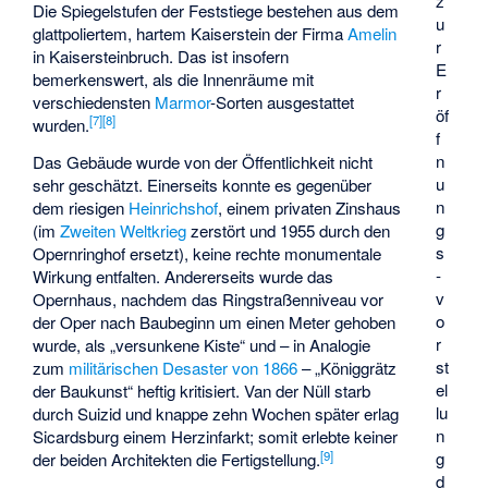
z
Die Spiegelstufen der Feststiege bestehen aus dem
u
glattpoliertem, hartem Kaiserstein der Firma
Amelin
r
in Kaisersteinbruch. Das ist insofern
E
bemerkenswert, als die Innenräume mit
r
verschiedensten
Marmor
-Sorten ausgestattet
öf
[
7
]
[
8
]
wurden.
f
n
Das Gebäude wurde von der Öffentlichkeit nicht
u
sehr geschätzt. Einerseits konnte es gegenüber
n
dem riesigen
Heinrichshof
, einem privaten Zinshaus
g
(im
Zweiten Weltkrieg
zerstört und 1955 durch den
s
Opernringhof ersetzt), keine rechte monumentale
­
Wirkung entfalten. Andererseits wurde das
v
Opernhaus, nachdem das Ringstraßenniveau vor
o
der Oper nach Baubeginn um einen Meter gehoben
r
wurde, als „versunkene Kiste“ und – in Analogie
st
zum
militärischen Desaster von 1866
– „Königgrätz
el
der Baukunst“ heftig kritisiert. Van der Nüll starb
lu
durch Suizid und knappe zehn Wochen später erlag
n
Sicardsburg einem Herzinfarkt; somit erlebte keiner
[
9
]
g
der beiden Architekten die Fertigstellung.
d