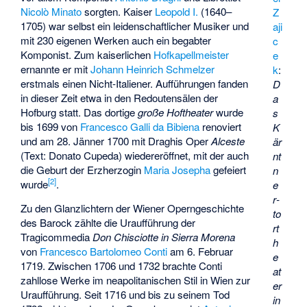
Nicolò Minato
sorgten. Kaiser
Leopold I.
(1640–
Z
1705) war selbst ein leidenschaftlicher Musiker und
aji
mit 230 eigenen Werken auch ein begabter
c
Komponist. Zum kaiserlichen
Hofkapellmeister
e
ernannte er mit
Johann Heinrich Schmelzer
k
:
erstmals einen Nicht-Italiener. Aufführungen fanden
D
in dieser Zeit etwa in den Redoutensälen der
a
Hofburg statt. Das dortige
große Hoftheater
wurde
s
bis 1699 von
Francesco Galli da Bibiena
renoviert
K
und am 28. Jänner 1700 mit Draghis Oper
Alceste
är
(Text:
Donato Cupeda
) wiedereröffnet, mit der auch
nt
die Geburt der Erzherzogin
Maria Josepha
gefeiert
n
[
2
]
wurde
.
e
r­
Zu den Glanzlichtern der Wiener Operngeschichte
to
des Barock zählte die Uraufführung der
rt
Tragicommedia
Don Chisciotte in Sierra Morena
h
von
Francesco Bartolomeo Conti
am 6. Februar
e
1719. Zwischen 1706 und 1732 brachte Conti
at
zahllose Werke im neapolitanischen Stil in Wien zur
er
Uraufführung. Seit 1716 und bis zu seinem Tod
in