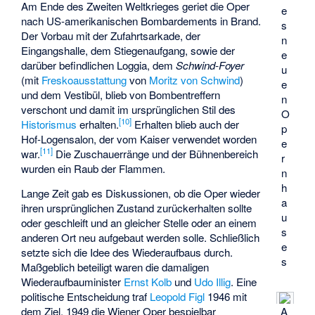
Am Ende des Zweiten Weltkrieges geriet die Oper
e
nach US-amerikanischen Bombardements in Brand.
s
Der Vorbau mit der Zufahrtsarkade, der
n
Eingangshalle, dem Stiegenaufgang, sowie der
e
darüber befindlichen Loggia, dem
Schwind-Foyer
u
(mit
Freskoausstattung
von
Moritz von Schwind
)
e
und dem Vestibül, blieb von Bombentreffern
n
verschont und damit im ursprünglichen Stil des
O
[
10
]
Historismus
erhalten.
Erhalten blieb auch der
p
Hof-Logensalon, der vom Kaiser verwendet worden
e
[
11
]
war.
Die Zuschauerränge und der Bühnenbereich
r
wurden ein Raub der Flammen.
n
h
Lange Zeit gab es Diskussionen, ob die Oper wieder
a
ihren ursprünglichen Zustand zurückerhalten sollte
u
oder geschleift und an gleicher Stelle oder an einem
s
anderen Ort neu aufgebaut werden solle. Schließlich
e
setzte sich die Idee des Wiederaufbaus durch.
s
Maßgeblich beteiligt waren die damaligen
Wiederaufbauminister
Ernst Kolb
und
Udo Illig
. Eine
politische Entscheidung traf
Leopold Figl
1946 mit
dem Ziel, 1949 die Wiener Oper bespielbar
A