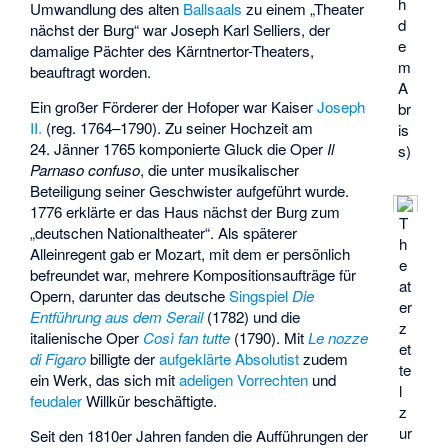
h
Umwandlung des alten
Ballsaals
zu einem „Theater
d
nächst der Burg“ war
Joseph Karl Selliers
, der
e
damalige Pächter des Kärntnertor-Theaters,
m
beauftragt worden.
A
Ein großer Förderer der Hofoper war Kaiser
Joseph
br
II.
(reg. 1764–1790). Zu seiner Hochzeit am
is
24. Jänner 1765 komponierte Gluck die Oper
Il
s)
Parnaso confuso
, die unter musikalischer
Beteiligung seiner Geschwister aufgeführt wurde.
1776 erklärte er das Haus nächst der Burg zum
T
„deutschen Nationaltheater“. Als späterer
h
Alleinregent gab er Mozart, mit dem er persönlich
e
befreundet war, mehrere Kompositionsaufträge für
at
Opern, darunter das deutsche
Singspiel
Die
er
Entführung aus dem Serail
(1782) und die
z
italienische Oper
Così fan tutte
(1790). Mit
Le nozze
et
di Figaro
billigte der
aufgeklärte Absolutist
zudem
te
ein Werk, das sich mit
adeligen Vorrechten
und
l
feudaler
Willkür beschäftigte.
z
ur
Seit den 1810er Jahren fanden die Aufführungen der