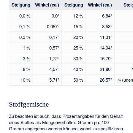
Steigung
Winkel
(ca.)
Steigung
Winkel
(ca.)
Stei
0,0 %
0,0°
12 %
6,84°
0,1 %
0,057°
15 %
8,53°
0,3 %
0,17°
20 %
11,31°
1 %
0,57°
25 %
14,04°
3 %
1,72°
30 %
16,70°
8 %
4,57°
40 %
21,80°
10 %
5,71°
50 %
26,57°
∞ (unen
Stoffgemische
Zu beachten ist auch, dass Prozentangaben für den Gehalt
eines Stoffes als Mengenverhältnis Gramm pro 100
Gramm angegeben werden können, wobei zu spezifizieren