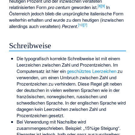
heutigen Prozent und der inzwischen veralteten
[
8
]
[
9
]
relatinisierten Form
pro centum
geworden ist.
In
Österreich jedoch blieb die ursprüngliche italienische Form
weiterhin erhalten und wurde zu dem heutigen (inzwischen
[
10
]
[
7
]
allerdings auch veralteten)
Perzent
.
Schreibweise
Die typografisch korrekte Schreibweise ist mit einem
Leerzeichen zwischen Zahl und Prozentzeichen. Im
Computersatz ist hier ein
geschütztes Leerzeichen
zu
verwenden, um einen Umbruch zwischen Zahl und
Prozentzeichen zu verhindern. Diese Regel gilt neben
der deutschen in vielen weiteren Sprachen wie in der
französischen, norwegischen, russischen und
schwedischen Sprache. In der englischen Sprache wird
dagegen kein Leerzeichen zwischen Zahl und
Prozentzeichen gesetzt.
Bei Verwendung mit Nachsilbe wird
zusammengeschrieben. Beispiel: „15%ige Steigung“.
Eleganter ist jedoch, halb oder ganz auszuschreiben: