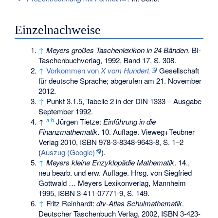
Einzelnachweise
↑
Meyers großes Taschenlexikon in 24 Bänden
. BI-
Taschenbuchverlag, 1992, Band 17, S. 308.
↑
Vorkommen von
X vom Hundert
.
Gesellschaft
für deutsche Sprache; abgerufen am 21. November
2012.
↑
Punkt 3.1.5, Tabelle 2 in der DIN 1333 – Ausgabe
September 1992.
a
b
↑
Jürgen Tietze:
Einführung in die
Finanzmathematik
. 10. Auflage. Vieweg+Teubner
Verlag 2010,
ISBN 978-3-8348-9643-8
, S. 1–2
(
Auszug (Google)
).
↑
Meyers kleine Enzyklopädie Mathematik
. 14.,
neu bearb. und erw. Auflage. Hrsg. von Siegfried
Gottwald … Meyers Lexikonverlag, Mannheim
1995,
ISBN 3-411-07771-9
, S. 149.
↑
Fritz Reinhardt:
dtv-Atlas Schulmathematik
.
Deutscher Taschenbuch Verlag, 2002,
ISBN 3-423-