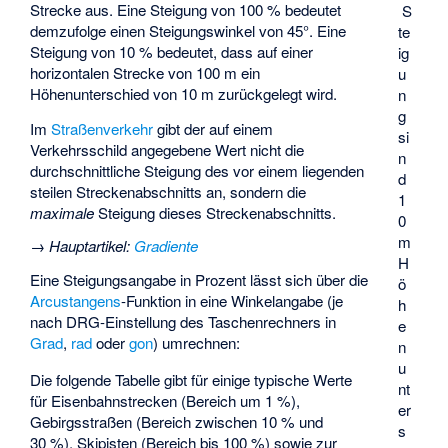
Strecke aus. Eine Steigung von 100 % bedeutet
S
demzufolge einen Steigungswinkel von 45°. Eine
te
Steigung von 10 % bedeutet, dass auf einer
ig
horizontalen Strecke von 100 m ein
u
Höhenunterschied von 10 m zurückgelegt wird.
n
g
Im
Straßenverkehr
gibt der auf einem
si
Verkehrsschild angegebene Wert nicht die
n
durchschnittliche Steigung des vor einem liegenden
d
steilen Streckenabschnitts an, sondern die
1
maximale
Steigung dieses Streckenabschnitts.
0
m
→
Hauptartikel
:
Gradiente
H
Eine Steigungsangabe in Prozent lässt sich über die
ö
Arcustangens
-Funktion in eine Winkelangabe (je
h
nach DRG-Einstellung des Taschenrechners in
e
Grad
,
rad
oder
gon
) umrechnen:
n
u
Die folgende Tabelle gibt für einige typische Werte
nt
für Eisenbahnstrecken (Bereich um 1 %),
er
Gebirgsstraßen (Bereich zwischen 10 % und
s
30 %), Skipisten (Bereich bis 100 %) sowie zur