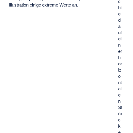
c
Illustration einige extreme Werte an.
hi
e
d
a
uf
ei
n
er
h
or
iz
o
nt
al
e
n
St
re
c
k
e