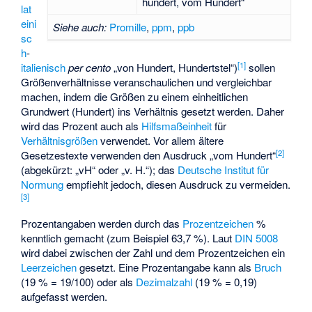
hundert, vom Hundert“
lat
eini
Siehe auch:
Promille
,
ppm
,
ppb
sc
h
-
[
1
]
italienisch
per cento
„von Hundert, Hundertstel“)
sollen
Größenverhältnisse veranschaulichen und vergleichbar
machen, indem die Größen zu einem einheitlichen
Grundwert (Hundert) ins Verhältnis gesetzt werden. Daher
wird das Prozent auch als
Hilfsmaßeinheit
für
Verhältnisgrößen
verwendet. Vor allem ältere
[
2
]
Gesetzestexte verwenden den Ausdruck „vom Hundert“
(abgekürzt: „vH“ oder „v. H.“); das
Deutsche Institut für
Normung
empfiehlt jedoch, diesen Ausdruck zu vermeiden.
[
3
]
Prozentangaben werden durch das
Prozentzeichen
%
kenntlich gemacht (zum Beispiel 63,7 %). Laut
DIN 5008
wird dabei zwischen der Zahl und dem Prozentzeichen ein
Leerzeichen
gesetzt. Eine Prozentangabe kann als
Bruch
(19 % = 19/100) oder als
Dezimalzahl
(19 % = 0,19)
aufgefasst werden.