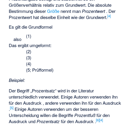
Größenverhältnis relativ zum Grundwert. Die absolute
Bestimmung dieser
Größe
nennt man
Prozentwert
. Der
[
4
]
Prozentwert hat dieselbe Einheit wie der Grundwert.
Es gilt die Grundformel
(1)
also
Das ergibt umgeformt:
(2)
(3)
(4)
(5; Prüfformel)
Beispiel:
Der Begriff „Prozentsatz“ wird in der Literatur
unterschiedlich verwendet. Einige Autoren verwenden ihn
für den Ausdruck
, andere verwenden ihn für den
Ausdruck
[
5
]
.
Einige Autoren verwenden um der besseren
Unterscheidung willen die Begriffe
Prozentfuß
für den
[
6
]
[
4
]
Ausdruck
und
Prozentsatz
für den Ausdruck
.