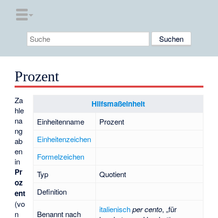
Prozent
Za
Hilfsmaßeinheit
hle
na
Einheitenname
Prozent
ng
Einheitenzeichen
ab
en
Formelzeichen
in
Pr
Typ
Quotient
oz
Definition
ent
(vo
italienisch
per cento
, „für
n
Benannt nach