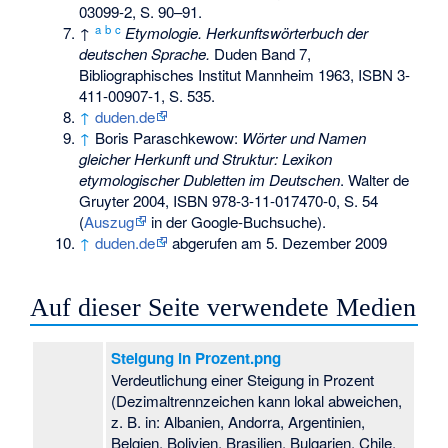
03099-2
, S. 90–91.
a
b
c
↑
Etymologie. Herkunftswörterbuch der
deutschen Sprache.
Duden Band 7,
Bibliographisches Institut Mannheim 1963,
ISBN 3-
411-00907-1
, S. 535.
↑
duden.de
↑
Boris Paraschkewow:
Wörter und Namen
gleicher Herkunft und Struktur: Lexikon
etymologischer Dubletten im Deutschen
. Walter de
Gruyter 2004,
ISBN 978-3-11-017470-0
, S. 54
(
Auszug
in der Google-Buchsuche).
↑
duden.de
abgerufen am 5. Dezember 2009
Auf dieser Seite verwendete Medien
Steigung in Prozent.png
Verdeutlichung einer Steigung in Prozent
(Dezimaltrennzeichen kann lokal abweichen,
z. B. in: Albanien, Andorra, Argentinien,
Belgien, Bolivien, Brasilien, Bulgarien, Chile,