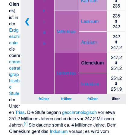
Karnium
⬍
Olen
235
r
ek
)
235
ist in
❮
i
Ladinium
⬍
der
242
Erdg
Mitteltrias
a
eschi
242
Anisium
⬍
chte
s
247,2
die
obere
247,2
chron
Olenekium
⬍
ostrat
251,2
Untertrias
igrap
251,2
hisch
Indusium
⬍
e
251,9
Stufe
früher
früher
früher
älter
der
Unter
en
Trias
. Die Stufe begann
geochronologisch
vor etwa
251,2 Millionen Jahren und endete vor 247,2 Millionen
[1]
Jahren.
Sie dauerte somit ca. 4 Millionen Jahre. Dem
Olenekium geht das
Indusium
voraus; es wird vom