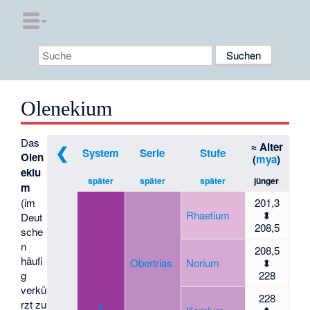
Olenekium
Das
≈ Alter
❮
System
Serie
Stufe
Olen
(
mya
)
ekiu
später
später
später
jünger
m
(im
201,3
Rhaetium
⬍
Deut
208,5
sche
n
208,5
häufi
Obertrias
Norium
⬍
g
228
verkü
228
rzt zu
T