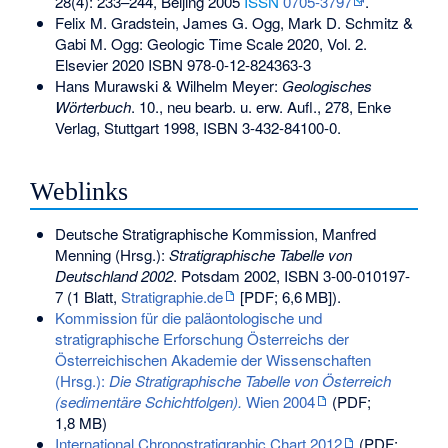
28(4): 233–244, Beijing 2005
ISSN
0705-3797
.
Felix M. Gradstein, James G. Ogg, Mark D. Schmitz &
Gabi M. Ogg: Geologic Time Scale 2020, Vol. 2.
Elsevier 2020
ISBN 978-0-12-824363-3
Hans Murawski & Wilhelm Meyer:
Geologisches
Wörterbuch
. 10., neu bearb. u. erw. Aufl., 278, Enke
Verlag, Stuttgart 1998,
ISBN 3-432-84100-0
.
Weblinks
Deutsche Stratigraphische Kommission, Manfred
Menning (Hrsg.):
Stratigraphische Tabelle von
Deutschland 2002
. Potsdam 2002,
ISBN 3-00-010197-
7
(1 Blatt,
Stratigraphie.de
[PDF;
6,6
MB
]).
Kommission für die paläontologische und
stratigraphische Erforschung Österreichs der
Österreichischen Akademie der Wissenschaften
(Hrsg.):
Die Stratigraphische Tabelle von Österreich
(sedimentäre Schichtfolgen).
Wien 2004
(PDF;
1,8 MB)
International Chronostratigraphic Chart 2012
(PDF;