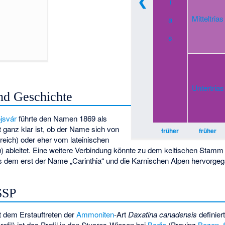
❮
i
Mitteltrias
a
s
Untertrias
d Geschichte
jsvár
führte den Namen 1869 als
t ganz klar ist, ob der Name sich von
früher
früher
reich) oder eher vom lateinischen
a
) ableitet. Eine weitere Verbindung könnte zu dem keltischen Stamm
 dem erst der Name „Carinthia“ und die Karnischen Alpen hervorgeg
SSP
t dem Erstauftreten der
Ammoniten
-Art
Daxatina canadensis
definiert
rofil) ist das Profil in den Stuores-Wiesen bei
Badia
(Provinz
Bozen
,