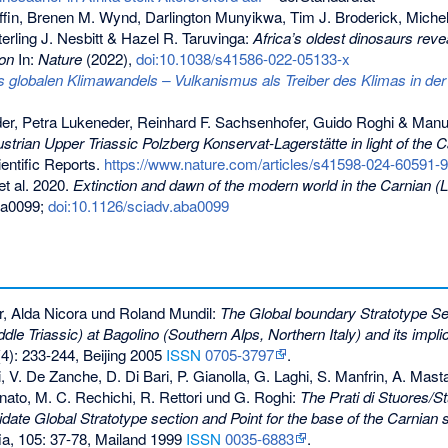
iffin, Brenen M. Wynd, Darlington Munyikwa, Tim J. Broderick, Miche
erling J. Nesbitt & Hazel R. Taruvinga:
Africa’s oldest dinosaurs reve
ion
In:
Nature
(2022),
doi:10.1038/s41586-022-05133-x
 globalen Klimawandels – Vulkanismus als Treiber des Klimas in der
er, Petra Lukeneder, Reinhard F. Sachsenhofer, Guido Roghi & Manu
ustrian Upper Triassic Polzberg Konservat-Lagerstätte in light of the C
entific Reports.
https://www.nature.com/articles/s41598-024-60591-9
t al. 2020.
Extinction and dawn of the modern world in the Carnian (La
ba0099;
doi:10.1126/sciadv.aba0099
r, Alda Nicora und Roland Mundil:
The Global boundary Stratotype Se
dle Triassic) at Bagolino (Southern Alps, Northern Italy) and its implic
4): 233-244, Beijing 2005
ISSN
0705-3797
.
lli, V. De Zanche, D. Di Bari, P. Gianolla, G. Laghi, S. Manfrin, A. Mast
nato, M. C. Rechichi, R. Rettori und G. Roghi:
The Prati di Stuores/S
didate Global Stratotype section and Point for the base of the Carnian 
fia, 105: 37-78, Mailand 1999
ISSN
0035-6883
.