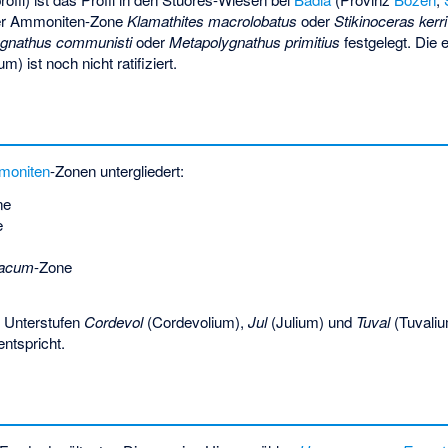
 der Ammoniten-Zone
Klamathites macrolobatus
oder
Stikinoceras kerri
gnathus communisti
oder
Metapolygnathus primitius
festgelegt. Die
) ist noch nicht ratifiziert.
moniten
-Zonen untergliedert:
ne
e
iacum
-Zone
e Unterstufen
Cordevol
(
Cordevolium
),
Jul
(
Julium
) und
Tuval
(
Tuvali
entspricht.