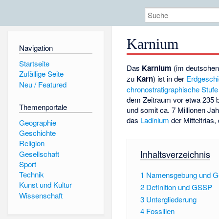
Karnium
Navigation
Startseite
Das
Karnium
(im deutschen
Zufällige Seite
zu
Karn
) ist in der
Erdgeschi
Neu / Featured
chronostratigraphische
Stufe
dem Zeitraum vor etwa 235 bi
Themenportale
und somit ca. 7 Millionen Ja
das
Ladinium
der Mitteltrias
Geographie
Geschichte
Religion
Inhaltsverzeichnis
Gesellschaft
Sport
Technik
1
Namensgebung und Ge
Kunst und Kultur
2
Definition und GSSP
Wissenschaft
3
Untergliederung
4
Fossilien