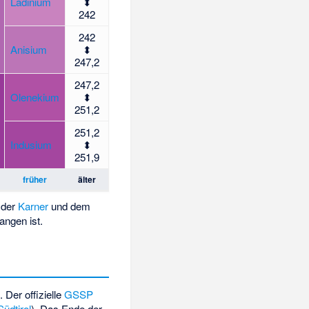
Ladinium
⬍
242
242
Anisium
⬍
247,2
247,2
Olenekium
⬍
251,2
251,2
Indusium
⬍
251,9
früher
älter
 der
Karner
und dem
angen ist.
. Der offizielle
GSSP
Südtirol
). Das Ende der