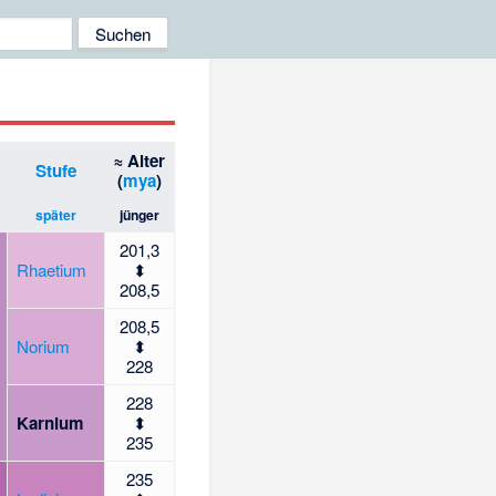
≈ Alter
Stufe
(
mya
)
später
jünger
201,3
Rhaetium
⬍
208,5
208,5
Norium
⬍
228
228
Karnium
⬍
235
235