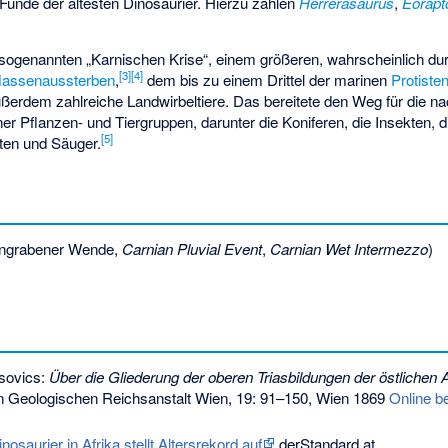
nde der ältesten Dinosaurier. Hierzu zählen
Herrerasaurus
,
Eorapt
sogenannten „Karnischen Krise“, einem größeren, wahrscheinlich dur
[
3
]
[
4
]
assenaussterben
,
dem bis zu einem Drittel der marinen
Protiste
außerdem zahlreiche Landwirbeltiere. Das bereitete den Weg für die 
r Pflanzen- und Tiergruppen, darunter die Koniferen, die Insekten, d
[
5
]
öten und Säuger.
ingrabener Wende,
Carnian Pluvial Event
,
Carnian Wet Intermezzo
)
sovics:
Über die Gliederung der oberen Triasbildungen der östlichen 
en Geologischen Reichsanstalt Wien, 19: 91–150, Wien 1869
Online be
osaurier in Afrika stellt Altersrekord auf
derStandard.at