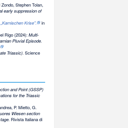
l Zondo, Stephen Tolan,
al early suppression of
 „Karnischen Krise”.
in
el Rigo (2024):
Multi-
arnian Pluvial Episode.
te Triassic).
Science
ction and Point (GSSP)
ations for the Triassic
andrea, P. Mietto, G.
tuores Wiesen section
stage.
Rivista Italiana di