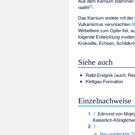
Aus dem Karnium stammen Fu
[
2
]
raathi
.
Das Karnium endete mit der 
Vulkanismus verursachten
M
Wirbeltiere zum Opfer fiel, 
folgende Entwicklung moderne
Krokodile, Echsen, Schildkr
Siehe auch
Raibl-Ereignis
(auch: Re
Klettgau-Formation
Einzelnachweise
↑
Edmund von Mojsi
Kaiserlich-Königlich
↑
Neu entdeckter Din