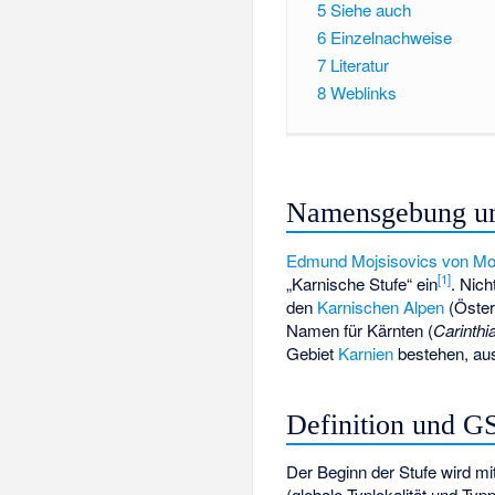
5
Siehe auch
6
Einzelnachweise
7
Literatur
8
Weblinks
Namensgebung un
Edmund Mojsisovics von Mo
[
1
]
„Karnische Stufe“ ein
. Nich
den
Karnischen Alpen
(Öster
Namen für Kärnten (
Carinthi
Gebiet
Karnien
bestehen, aus
Definition und G
Der Beginn der Stufe wird mi
(globale Typlokalität und Typp