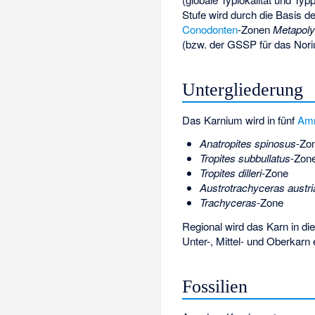
Stufe wird durch die Basis
Conodonten
-Zonen
Metapoly
(bzw. der GSSP für das Norium
Untergliederung
Das Karnium wird in fünf
Am
Anatropites spinosus
-Zo
Tropites subbullatus
-Zon
Tropites dilleri
-Zone
Austrotrachyceras austr
Trachyceras
-Zone
Regional wird das Karn in di
Unter-, Mittel- und Oberkarn 
Fossilien