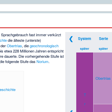
 Sprachgebrauch fast immer verkürzt
❮
System
Serie
chte
die älteste (unterste)
der
Obertrias
, die
geochronologisch
später
später
s etwa 228 Millionen Jahren entspricht
hre dauerte. Die vorhergehende Stufe ist
, die folgende Stufe das
Norium
.
Obertrias
schichte
T
r