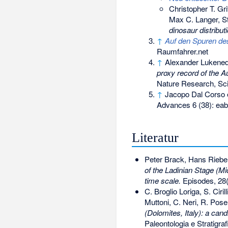
Christopher T. Gr
Max C. Langer, St
dinosaur distribut
↑
Auf den Spuren des
Raumfahrer.net
↑
Alexander Lukened
proxy record of the A
Nature Research, Sci
↑
Jacopo Dal Corso e
Advances 6 (38): ea
Literatur
Peter Brack, Hans Riebe
of the Ladinian Stage (Mid
time scale.
Episodes, 28(
C. Broglio Loriga, S. Ciri
Muttoni, C. Neri, R. Pose
(Dolomites, Italy): a can
Paleontologia e Stratigra