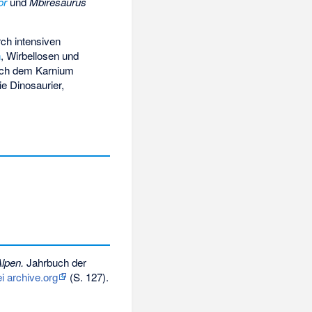
or
und
Mbiresaurus
ch intensiven
n
, Wirbellosen und
nach dem Karnium
ie Dinosaurier,
Alpen.
Jahrbuch der
i archive.org
(S. 127).