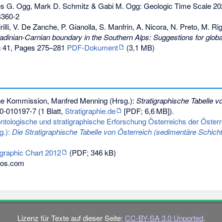
s G. Ogg, Mark D. Schmitz & Gabi M. Ogg: Geologic Time Scale 2020
4360-2
Cirilli, V. De Zanche, P. Gianolla, S. Manfrin, A. Nicora, N. Preto, M. 
adinian-Carnian boundary in the Southern Alps: Suggestions for globa
tin 41, Pages 275–281
PDF-Dokument
(3,1 MB)
he Kommission, Manfred Menning (Hrsg.):
Stratigraphische Tabelle 
0-010197-7
(1 Blatt,
Stratigraphie.de
[PDF;
6,6
MB
]).
ntologische und stratigraphische Erforschung Österreichs der Öste
g.):
Die Stratigraphische Tabelle von Österreich (sedimentäre Schicht
igraphic Chart 2012
(PDF; 346 kB)
os.com
Lizenz für Texte auf dieser Seite:
CC-BY-SA 3.0 Unported
.