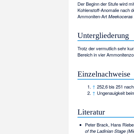
Der Beginn der Stufe wird m
Kohlenstoff-Anomalie nach 
Ammoniten-Art
Meekoceras gr
Untergliederung
Trotz der vermutlich sehr k
Bereich in vier
Ammonitenzo
Einzelnachweise
↑
252,6 bis 251 nach 
↑
Ungenauigkeit beim
Literatur
Peter Brack, Hans Riebe
of the Ladinian Stage (Mid