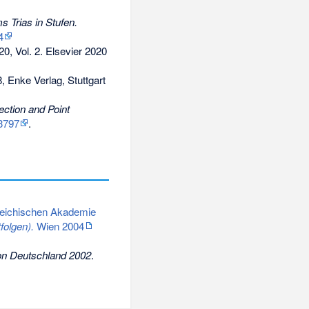
 Trias in Stufen.
4
, Vol. 2. Elsevier 2020
8, Enke Verlag, Stuttgart
ection and Point
3797
.
rreichischen Akademie
folgen).
Wien 2004
von Deutschland 2002
.