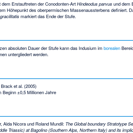
it dem Erstauftreten der Conodonten-Art
Hindeodus parvus
und dem E
dem Höhepunkt des oberpermischen Massenaussterbens definiert. Da
acilitatis
markiert das Ende der Stufe.
urzen absoluten Dauer der Stufe kann das Indusium im
borealen
Bereic
nen
untergliedert werden.
Brack et al. (2005)
 Beginn ±0,5 Millionen Jahre
r, Alda Nicora und Roland Mundil:
The Global boundary Stratotype Se
dle Triassic) at Bagolino (Southern Alps, Northern Italy) and its implic