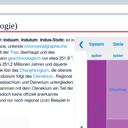
ogie)
ch
Induum
,
Induium
,
Indus-Stufe
) ist in
❮
System
Serie
bzw. unterste
chronostratigraphische
it der
Trias
überhaupt und des
später
später
[1]
egann
geochronologisch
vor etwa 251,9
a 251,2 Millionen Jahren und dauerte
e löst das
Changhsingium
, die oberste
Indusium folgt das
Olenekium
. Regional
riesbachium und Dienerium untergliedert.
sammen mit dem Olenekium ein Teil der
Obertrias
 jedoch keine offiziell anerkannte
 und nur noch regional (zum Beispiel in
T
r