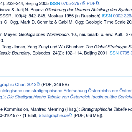
4): 233–244, Beijing 2005
ISSN
0705-3797
PDF
.
isova & Jurij N. Popov:
Gliederung der Unteren Abteilung des Systems
SSSR, 109(4): 842–845, Moskau 1956 (in Russisch)
ISSN
0002-326
es G. Ogg, Mark D. Schmitz & Gabi M. Ogg: Geologic Time Scale 2020
lm Meyer:
Geologisches Wörterbuch
. 10., neu bearb. u. erw. Aufl., 27
-0
.
, Tong Jinnan, Yang Zunyi und Wu Shunbao:
The Global Stratotype S
iassic Boundary.
Episodes, 24(2): 102–114, Beijing 2001
ISSN
0705-
igraphic Chart 2012
(PDF; 346 kB)
ntologische und stratigraphische Erforschung Österreichs der Öste
g.):
Die Stratigraphische Tabelle von Österreich (sedimentäre Schicht
he Kommission, Manfred Menning (Hrsg.):
Stratigraphische Tabelle 
0-010197-7
(1 Blatt,
Stratigraphie.de
[PDF;
6,6
MB
]).