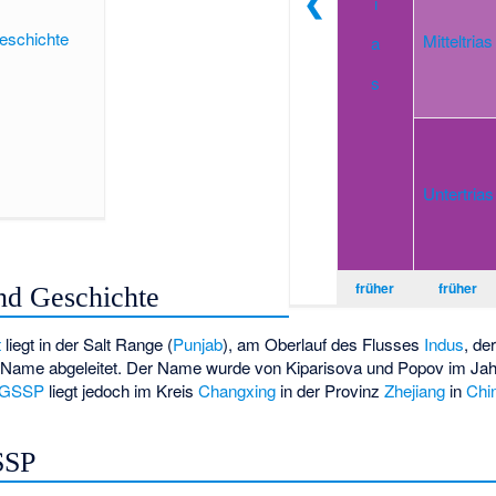
❮
i
schichte
Mitteltrias
a
s
Untertrias
früher
früher
d Geschichte
t
liegt in der Salt Range (
Punjab
), am Oberlauf des Flusses
Indus
, de
der Name abgeleitet. Der Name wurde von Kiparisova und Popov im Ja
GSSP
liegt jedoch im Kreis
Changxing
in der Provinz
Zhejiang
in
Chi
SSP