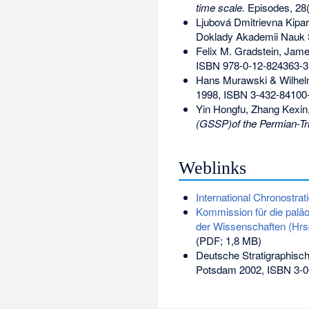
time scale.
Episodes, 28(
Ljubová Dmitrievna Kipar
Doklady Akademii Nauk 
Felix M. Gradstein, Jam
ISBN 978-0-12-824363-3
Hans Murawski & Wilhe
1998,
ISBN 3-432-84100
Yin Hongfu, Zhang Kexin
(GSSP)of the Permian-Tr
Weblinks
International Chronostrat
Kommission für die paläo
der Wissenschaften (Hrs
(PDF; 1,8 MB)
Deutsche Stratigraphisc
Potsdam 2002,
ISBN 3-0