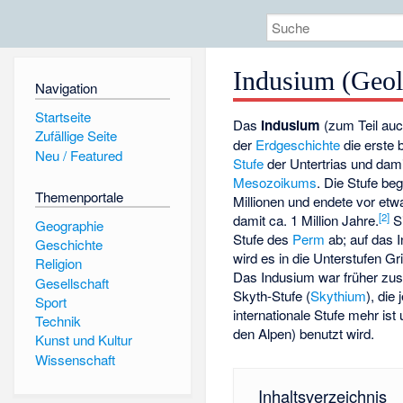
Indusium (Geol
Navigation
Startseite
Das
Indusium
(zum Teil au
Zufällige Seite
der
Erdgeschichte
die erste 
Neu / Featured
Stufe
der Untertrias und dam
Mesozoikums
. Die Stufe b
Themenportale
Millionen und endete vor etw
[2]
damit ca. 1 Million Jahre.
Si
Geographie
Stufe des
Perm
ab; auf das 
Geschichte
wird es in die Unterstufen G
Religion
Das Indusium war früher zu
Gesellschaft
Skyth-Stufe (
Skythium
), die
Sport
internationale Stufe mehr ist
Technik
den Alpen) benutzt wird.
Kunst und Kultur
Wissenschaft
Inhaltsverzeichnis