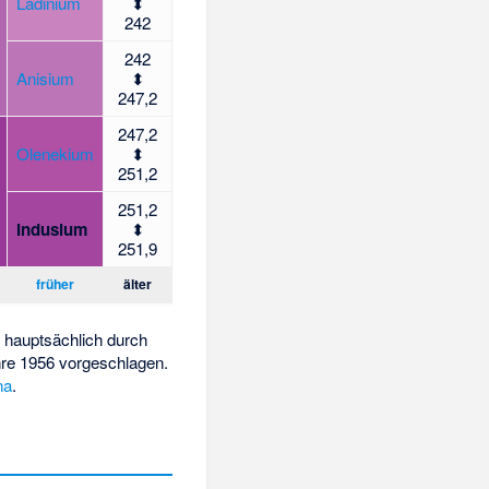
Ladinium
⬍
242
242
Anisium
⬍
247,2
247,2
Olenekium
⬍
251,2
251,2
Indusium
⬍
251,9
früher
älter
r hauptsächlich durch
hre 1956 vorgeschlagen.
na
.