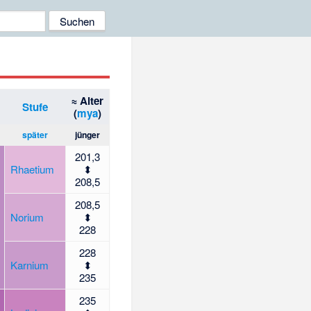
≈ Alter
Stufe
(
mya
)
später
jünger
201,3
Rhaetium
⬍
208,5
208,5
Norium
⬍
228
228
Karnium
⬍
235
235