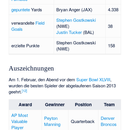
gepuntete
Yards
Bryan Anger
(JAX)
4.338
Stephen Gostkowski
verwandelte
Field
(NWE)
38
Goals
Justin Tucker
(BAL)
Stephen Gostkowski
erzielte Punkte
158
(NWE)
Auszeichnungen
Am 1. Februar, den Abend vor dem
Super Bowl XLVIII
,
wurden die besten Spieler der abgelaufenen Saison 2013
[
12
]
geehrt.
Award
Gewinner
Position
Team
AP Most
Peyton
Denver
Valuable
Quarterback
Manning
Broncos
Player