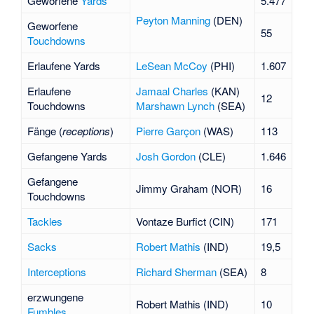
Geworfene
Yards
5.477
Peyton Manning
(DEN)
Geworfene
55
Touchdowns
Erlaufene Yards
LeSean McCoy
(PHI)
1.607
Erlaufene
Jamaal Charles
(KAN)
12
Touchdowns
Marshawn Lynch
(SEA)
Fänge (
receptions
)
Pierre Garçon
(WAS)
113
Gefangene Yards
Josh Gordon
(CLE)
1.646
Gefangene
Jimmy Graham
(NOR)
16
Touchdowns
Tackles
Vontaze Burfict
(CIN)
171
Sacks
Robert Mathis
(IND)
19,5
Interceptions
Richard Sherman
(SEA)
8
erzwungene
Robert Mathis (IND)
10
Fumbles