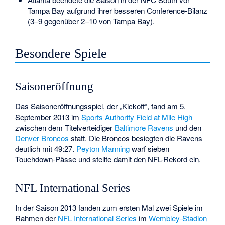
Tampa Bay aufgrund ihrer besseren Conference-Bilanz
(3–9 gegenüber 2–10 von Tampa Bay).
Besondere Spiele
Saisoneröffnung
Das Saisoneröffnungsspiel, der „Kickoff“, fand am 5.
September 2013 im
Sports Authority Field at Mile High
zwischen dem Titelverteidiger
Baltimore Ravens
und den
Denver Broncos
statt. Die Broncos besiegten die Ravens
deutlich mit 49:27.
Peyton Manning
warf sieben
Touchdown-Pässe und stellte damit den NFL-Rekord ein.
NFL International Series
In der Saison 2013 fanden zum ersten Mal zwei Spiele im
Rahmen der
NFL International Series
im
Wembley-Stadion