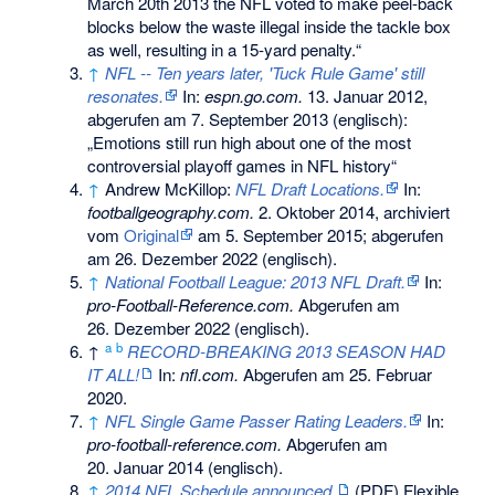
March 20th 2013 the NFL voted to make peel-back
blocks below the waste illegal inside the tackle box
as well, resulting in a 15-yard penalty.“
↑
NFL -- Ten years later, 'Tuck Rule Game' still
resonates.
In:
espn.go.com.
13. Januar 2012,
abgerufen am 7. September 2013
(englisch):
„Emotions still run high about one of the most
controversial playoff games in NFL history“
↑
Andrew McKillop:
NFL Draft Locations.
In:
footballgeography.com.
2. Oktober 2014, archiviert
vom
Original
am
5. September 2015
;
abgerufen
am 26. Dezember 2022
(englisch).
↑
National Football League: 2013 NFL Draft.
In:
pro-Football-Reference.com.
Abgerufen am
26. Dezember 2022
(englisch).
a
b
↑
RECORD-BREAKING 2013 SEASON HAD
IT ALL!
In:
nfl.com.
Abgerufen am 25. Februar
2020
.
↑
NFL Single Game Passer Rating Leaders.
In:
pro-football-reference.com.
Abgerufen am
20. Januar 2014
(englisch).
↑
2014 NFL Schedule announced.
(PDF) Flexible