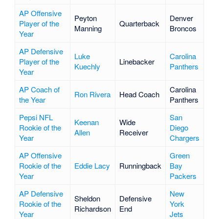
AP Offensive
Peyton
Denver
Player of the
Quarterback
Manning
Broncos
Year
AP Defensive
Luke
Carolina
Player of the
Linebacker
Kuechly
Panthers
Year
AP Coach of
Carolina
Ron Rivera
Head Coach
the Year
Panthers
Pepsi NFL
San
Keenan
Wide
Rookie of the
Diego
Allen
Receiver
Year
Chargers
AP Offensive
Green
Rookie of the
Eddie Lacy
Runningback
Bay
Year
Packers
AP Defensive
New
Sheldon
Defensive
Rookie of the
York
Richardson
End
Year
Jets