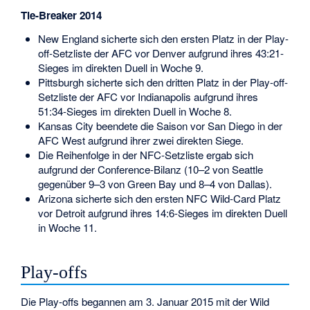
Tie-Breaker 2014
New England sicherte sich den ersten Platz in der Play-
off-Setzliste der AFC vor Denver aufgrund ihres 43:21-
Sieges im direkten Duell in Woche 9.
Pittsburgh sicherte sich den dritten Platz in der Play-off-
Setzliste der AFC vor Indianapolis aufgrund ihres
51:34-Sieges im direkten Duell in Woche 8.
Kansas City beendete die Saison vor San Diego in der
AFC West aufgrund ihrer zwei direkten Siege.
Die Reihenfolge in der NFC-Setzliste ergab sich
aufgrund der Conference-Bilanz (10–2 von Seattle
gegenüber 9–3 von Green Bay und 8–4 von Dallas).
Arizona sicherte sich den ersten NFC Wild-Card Platz
vor Detroit aufgrund ihres 14:6-Sieges im direkten Duell
in Woche 11.
Play-offs
Die Play-offs begannen am 3. Januar 2015 mit der Wild