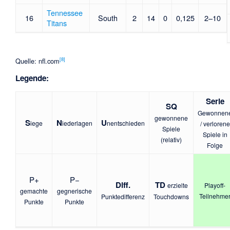
Tennessee
16
South
2
14
0
0,125
2–10
Titans
[
8
]
Quelle: nfl.com
Legende:
Serie
SQ
Gewonnen
gewonnene
S
N
U
iege
iederlagen
nentschieden
/ verlorene
Spiele
Spiele in
(relativ)
Folge
P+
P−
Diff.
TD
erzielte
Playoff-
gemachte
gegnerische
Teilnehme
Punktedifferenz
Touchdowns
Punkte
Punkte