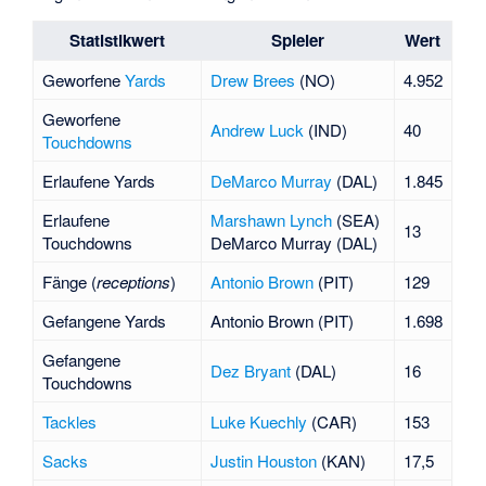
Statistikwert
Spieler
Wert
Geworfene
Yards
Drew Brees
(NO)
4.952
Geworfene
Andrew Luck
(IND)
40
Touchdowns
Erlaufene Yards
DeMarco Murray
(DAL)
1.845
Erlaufene
Marshawn Lynch
(SEA)
13
Touchdowns
DeMarco Murray (DAL)
Fänge (
receptions
)
Antonio Brown
(PIT)
129
Gefangene Yards
Antonio Brown (PIT)
1.698
Gefangene
Dez Bryant
(DAL)
16
Touchdowns
Tackles
Luke Kuechly
(CAR)
153
Sacks
Justin Houston
(KAN)
17,5