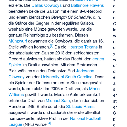
erzielte. Die
Dallas Cowboys
und
Baltimore Ravens
e
beendeten beide die Saison mit einem 8–8-Record
o
und einem identischen
Strength Of Schedule
, d. h.
n
die Stärke der Gegner in der regulären Saison,
C
weshalb eine Münze geworfen wurde, um die
lo
genaue Reihenfolge zu bestimmen. Diesen
w
Münzwurf
gewannen die Cowboys, die damit an 16.
n
[
3
]
Stelle wählen konnten.
Da die
Houston Texans
in
e
der abgelaufenen Saison 2013 den schlechtesten
y
Record aufwiesen, hatten sie das Recht, den
ersten
w
Spieler
im Draft auswählen. Mit dem Erstrunden-
ur
Pick wählten sie den
Defensive End
Jadeveon
d
Clowney
von der
University of South Carolina
. Dass
e
ein Spieler der Defense an erster Stelle ausgewählt
al
wurde, kam zuletzt im
2006er Draft
vor, als
Mario
s
Williams
gewählt wurde. Mediale Aufmerksamkeit
er
erfuhr der Draft von
Michael Sam
, der in der siebten
st
Runde an 249. Stelle durch die
St. Louis Rams
er
ausgewählt wurde und dadurch der erste öffentlich
S
homosexuelle, aktive Profi in der
National Football
pi
[
4
]
League
(NFL) wurde.
el