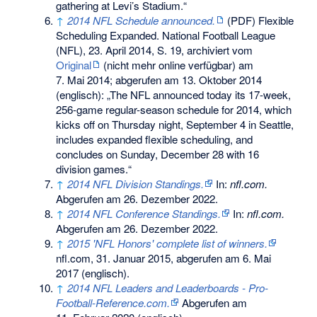
gathering at Levi’s Stadium.“
↑
2014 NFL Schedule announced.
(PDF) Flexible
Scheduling Expanded. National Football League
(NFL), 23. April 2014,
S. 19
, archiviert vom
Original
(nicht mehr online verfügbar) am
7. Mai 2014
;
abgerufen am 13. Oktober 2014
(englisch): „The NFL announced today its 17-week,
256-game regular-season schedule for 2014, which
kicks off on Thursday night, September 4 in Seattle,
includes expanded flexible scheduling, and
concludes on Sunday, December 28 with 16
division games.“
↑
2014 NFL Division Standings.
In:
nfl.com.
Abgerufen am 26. Dezember 2022
.
↑
2014 NFL Conference Standings.
In:
nfl.com.
Abgerufen am 26. Dezember 2022
.
↑
2015 'NFL Honors' complete list of winners.
nfl.com, 31. Januar 2015,
abgerufen am 6. Mai
2017
(englisch).
↑
2014 NFL Leaders and Leaderboards - Pro-
Football-Reference.com.
Abgerufen am