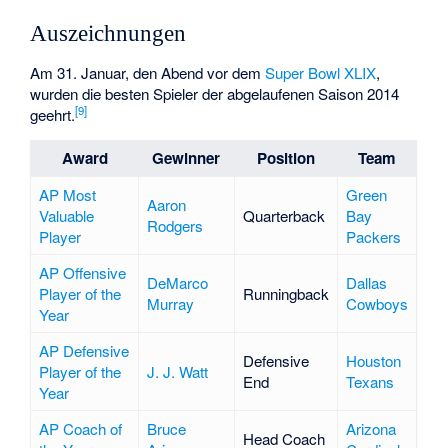
Auszeichnungen
Am 31. Januar, den Abend vor dem
Super Bowl XLIX
,
wurden die besten Spieler der abgelaufenen Saison 2014
[
9
]
geehrt.
Award
Gewinner
Position
Team
AP Most
Green
Aaron
Valuable
Quarterback
Bay
Rodgers
Player
Packers
AP Offensive
DeMarco
Dallas
Player of the
Runningback
Murray
Cowboys
Year
AP Defensive
Defensive
Houston
Player of the
J. J. Watt
End
Texans
Year
AP Coach of
Bruce
Arizona
Head Coach