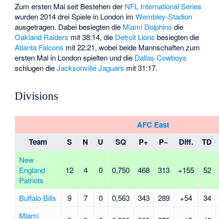
Zum ersten Mal seit Bestehen der
NFL International Series
wurden 2014 drei Spiele in London im
Wembley-Stadion
ausgetragen. Dabei besiegten die
Miami Dolphins
die
Oakland Raiders
mit 38:14, die
Detroit Lions
besiegten die
Atlanta Falcons
mit 22:21, wobei beide Mannschaften zum
ersten Mal in London spielten und die
Dallas Cowboys
schlugen die
Jacksonville Jaguars
mit 31:17.
Divisions
AFC East
Team
S
N
U
SQ
P+
P−
Diff.
TD
New
England
12
4
0
0,750
468
313
+155
52
Patriots
Buffalo Bills
9
7
0
0,563
343
289
+54
34
Miami