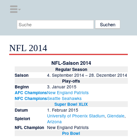
NFL 2014
NFL-Saison 2014
Regular Season
4. September 2014 – 28. Dezember 2014
Saison
Play-offs
3. Januar 2015
Beginn
New England Patriots
AFC Champions
Seattle Seahawks
NFC Champions
Super Bowl XLIX
1. Februar 2015
Datum
University of Phoenix Stadium
,
Glendale
,
Spielort
Arizona
New England Patriots
NFL Champion
Pro Bowl