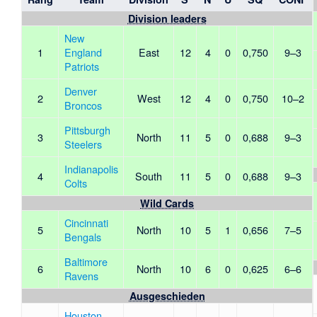
Division leaders
New
1
England
East
12
4
0
0,750
9–3
Patriots
Denver
2
West
12
4
0
0,750
10–2
Broncos
Pittsburgh
3
North
11
5
0
0,688
9–3
Steelers
Indianapolis
4
South
11
5
0
0,688
9–3
Colts
Wild Cards
Cincinnati
5
North
10
5
1
0,656
7–5
Bengals
Baltimore
6
North
10
6
0
0,625
6–6
Ravens
Ausgeschieden
Houston