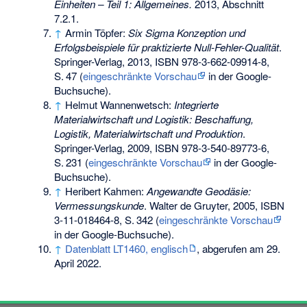
Einheiten – Teil 1: Allgemeines.
2013, Abschnitt
7.2.1.
↑
Armin Töpfer:
Six Sigma Konzeption und
Erfolgsbeispiele für praktizierte Null-Fehler-Qualität
.
Springer-Verlag, 2013,
ISBN 978-3-662-09914-8
,
S.
47
(
eingeschränkte Vorschau
in der Google-
Buchsuche).
↑
Helmut Wannenwetsch:
Integrierte
Materialwirtschaft und Logistik: Beschaffung,
Logistik, Materialwirtschaft und Produktion
.
Springer-Verlag, 2009,
ISBN 978-3-540-89773-6
,
S.
231
(
eingeschränkte Vorschau
in der Google-
Buchsuche).
↑
Heribert Kahmen:
Angewandte Geodäsie:
Vermessungskunde
. Walter de Gruyter, 2005,
ISBN
3-11-018464-8
,
S.
342
(
eingeschränkte Vorschau
in der Google-Buchsuche).
↑
Datenblatt LT1460, englisch
, abgerufen am 29.
April 2022.