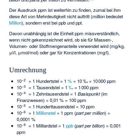
Der Ausdruck ppm ist weiterhin zu finden, zumal bei ihm
diese Art von Mehrdeutigkeit nicht auftritt (
million
bedeutet
Million
), sondern erst bei ppb und ppt.
Davon unabhängig ist die Einheit ppm missverständlich,
wenn nicht gekennzeichnet wird, ob sie für Massen-,
Volumen- oder Stoffmengenanteile verwendet wird (mg/kg,
μl/l, μmol/mol) oder gar für Konzentrationen (mg/l).
Umrechnung
−2
10
= 1 Hundertstel = 1
%
= 10 ‰ = 10 000 ppm
−3
10
= 1 Tausendstel = 1
‰
= 1 000 ppm
−4
10
= 1 Zehntausendstel = 1
Basispunkt
(im
Finanzwesen) = 0,01 % = 100 ppm
−5
10
= 1 Hunderttausendstel = 10 ppm
−6
10
= 1
Millionstel
= 1 ppm (
part per million
) =
0,0001 %
−9
10
= 1 Milliardstel = 1
ppb
(
part per billion
) = 0,001
ppm