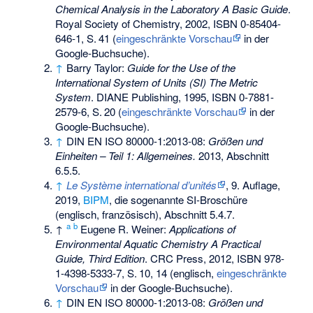
Chemical Analysis in the Laboratory A Basic Guide
.
Royal Society of Chemistry, 2002,
ISBN 0-85404-
646-1
,
S.
41
(
eingeschränkte Vorschau
in der
Google-Buchsuche).
↑
Barry Taylor:
Guide for the Use of the
International System of Units (SI) The Metric
System
. DIANE Publishing, 1995,
ISBN 0-7881-
2579-6
,
S.
20
(
eingeschränkte Vorschau
in der
Google-Buchsuche).
↑
DIN EN ISO 80000-1:2013-08:
Größen und
Einheiten – Teil 1: Allgemeines.
2013, Abschnitt
6.5.5.
↑
Le Système international d’unités
, 9. Auflage,
2019,
BIPM
, die sogenannte SI-Broschüre
(englisch, französisch), Abschnitt 5.4.7.
a
b
↑
Eugene R. Weiner:
Applications of
Environmental Aquatic Chemistry A Practical
Guide, Third Edition
. CRC Press, 2012,
ISBN 978-
1-4398-5333-7
,
S.
10, 14
(englisch,
eingeschränkte
Vorschau
in der Google-Buchsuche).
↑
DIN EN ISO 80000-1:2013-08:
Größen und