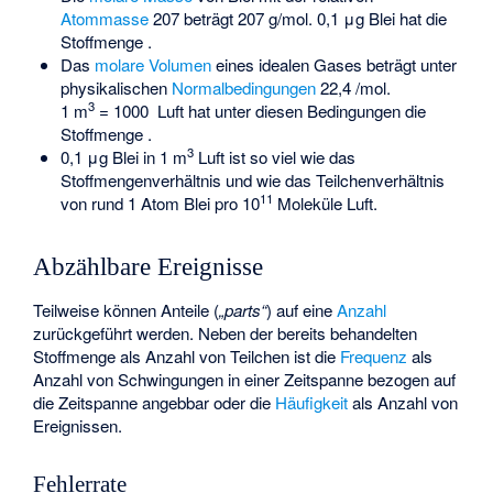
Atommasse
207 beträgt 207 g/mol. 0,1 μg Blei hat die
Stoffmenge
.
Das
molare Volumen
eines idealen Gases beträgt unter
physikalischen
Normalbedingungen
22,4
/mol.
3
1 m
= 1000
Luft hat unter diesen Bedingungen die
Stoffmenge
.
3
0,1 μg Blei in 1 m
Luft ist so viel wie das
Stoffmengenverhältnis
und wie das Teilchenverhältnis
11
von rund 1 Atom Blei pro 10
Moleküle Luft.
Abzählbare Ereignisse
Teilweise können Anteile (
„parts“
) auf eine
Anzahl
zurückgeführt werden. Neben der bereits behandelten
Stoffmenge als Anzahl von Teilchen ist die
Frequenz
als
Anzahl von Schwingungen in einer Zeitspanne bezogen auf
die Zeitspanne angebbar oder die
Häufigkeit
als Anzahl von
Ereignissen.
Fehlerrate