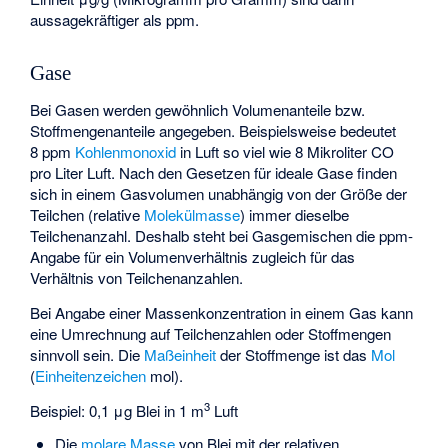
aussagekräftiger als ppm.
Gase
Bei Gasen werden gewöhnlich Volumenanteile bzw.
Stoffmengenanteile angegeben. Beispielsweise bedeutet
8 ppm
Kohlenmonoxid
in Luft so viel wie 8 Mikroliter CO
pro Liter Luft. Nach den Gesetzen für
ideale Gase
finden
sich in einem Gasvolumen unabhängig von der Größe der
Teilchen (relative
Molekülmasse
) immer dieselbe
Teilchenanzahl. Deshalb steht bei Gasgemischen die ppm-
Angabe für ein Volumenverhältnis zugleich für das
Verhältnis von Teilchenanzahlen.
Bei Angabe einer Massenkonzentration in einem Gas kann
eine Umrechnung auf Teilchenzahlen oder Stoffmengen
sinnvoll sein. Die
Maßeinheit
der Stoffmenge ist das
Mol
(
Einheitenzeichen
mol).
3
Beispiel: 0,1 μg Blei in 1 m
Luft
Die
molare Masse
von Blei mit der relativen