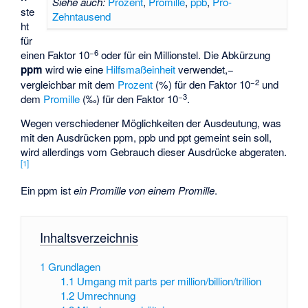
Siehe auch:
Prozent
,
Promille
,
ppb
,
Pro-
ste
Zehntausend
ht
für
−6
einen Faktor 10
oder für ein Millionstel. Die Abkürzung
ppm
wird wie eine
Hilfsmaßeinheit
verwendet,−
−2
vergleichbar mit dem
Prozent
(%) für den Faktor 10
und
−3
dem
Promille
(‰) für den Faktor 10
.
Wegen verschiedener Möglichkeiten der Ausdeutung, was
mit den Ausdrücken ppm, ppb und ppt gemeint sein soll,
wird allerdings vom Gebrauch dieser Ausdrücke abgeraten.
[
1
]
Ein ppm ist
ein Promille von einem Promille
.
Inhaltsverzeichnis
1
Grundlagen
1.1
Umgang mit parts per million/billion/trillion
1.2
Umrechnung