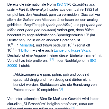
Bereits die internationale Norm
ISO 31
-0
Quantities and
units – Part 0: General principles
aus dem Jahre 1992 hat
empfohlen, den Ausdruck ppm zu vermeiden. Dies soll vor
allem der Gefahr von Missverständnissen bei den analog
gebildeten Begriffen ppb (
parts per billion
) und ppt (
parts per
trillion
oder
parts per thousand
) vorbeugen, denn
billion
9
bedeutet im angelsächsischen Sprachgebrauch 10
(im
Deutschen und in vielen anderen Sprachen ist
9
12
10
= 1
Milliarde
), und
trillion
bedeutet 10
(sonst oft
12
10
= 1
Billion
) – siehe auch
Lange und kurze Skala
.
Deshalb ist eine Angabe in einer dieser Einheiten immer mit
[
1
]
[
2
]
Vorsicht zu interpretieren.
In der Nachfolgenorm
ISO
80000
-1 steht:
„Abkürzungen wie ppm, pphm, ppb und ppt sind
sprachabhängig und mehrdeutig und dürfen nicht
benutzt werden. Stattdessen wird die Benutzung von
[
3
]
Potenzen von 10 empfohlen.“
Vom internationalen Büro für Maß und Gewicht wird in der
aktuellen „SI-Broschüre“ lediglich empfohlen,
parts per
[
4
]
billion
und
parts per trillion
zu vermeiden.