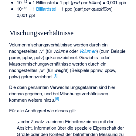
−12
10
= 1 Billionstel = 1 ppt (
part per trillion
) = 0,001 ppb
−15
10
= 1
Billiardstel
= 1 ppq (
part per quadrillion
) =
0,001 ppt
Mischungsverhältnisse
Volumenmischungsverhältnisse werden durch ein
nachgestelltes „v“ (für
volume
oder
Volumen
) (zum Beispiel
ppmv, ppbv, pptv) gekennzeichnet. Gewichts- oder
Massenmischungsverhältnisse werden durch ein
nachgestelltes „w“ (für
weight
) (Beispiele ppmw, ppbw,
[
5
]
pptw) gekennzeichnet.
Die oben genannten Verwechslungsgefahren sind hier
ebenso gegeben, und bei Mischungsverhältnissen
[
5
]
kommen weitere hinzu.
Für alle Anhängsel wie dieses gilt:
„Jeder Zusatz zu einem Einheitenzeichen mit der
Absicht, Information über die spezielle Eigenschaft der
Größe oder den Kontext der betreffenden Messung zu