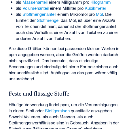
als
Massenanteil
einem Milligramm pro
Kilogramm
als
Volumenanteil
einem Milliliter pro
Kubikmeter
als
Stoffmengenanteil
einem Mikromol pro
Mol
. Die
Einheit der
Stoffmenge
, das Mol, ist über eine
Anzahl
von Teilchen definiert; daher ist der Stoffmengenanteil
auch das Verhältnis einer Anzahl von Teilchen zu einer
anderen Anzahl von Teilchen.
Alle diese Größen können bei passenden kleinen Werten in
ppm angegeben werden, aber die Größen werden dadurch
nicht spezifiziert. Das bedeutet, dass eindeutige
Benennungen und eindeutig definierte Formelzeichen auch
hier unerlässlich sind. Anhängsel an das ppm wären völlig
unzureichend.
Feste und flüssige Stoffe
Häufige Verwendung findet ppm, um die Verunreinigungen
in einem Stoff oder
Stoffgemisch
quantitativ anzugeben.
Sowohl Volumen- als auch Massen- als auch
Stoffmengenverhältnisse sind in Gebrauch. Angaben in der
Einheit μg/g (Mikrogramm pro Gramm) sind dann