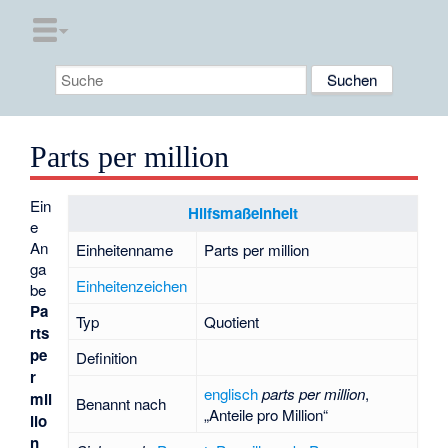
Parts per million
Ein
Hilfsmaßeinheit
e
An
Einheitenname
Parts per million
ga
Einheitenzeichen
be
Pa
Typ
Quotient
rts
pe
Definition
r
englisch
parts per million
,
mil
Benannt nach
„Anteile pro Million“
lio
n