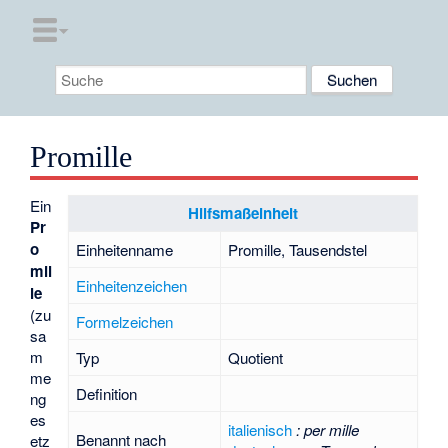
Promille
Ein
Hilfsmaßeinheit
Pr
o
Einheitenname
Promille, Tausendstel
mil
Einheitenzeichen
le
(zu
Formelzeichen
sa
m
Typ
Quotient
me
Definition
ng
es
italienisch
:
per mille
Benannt nach
etz