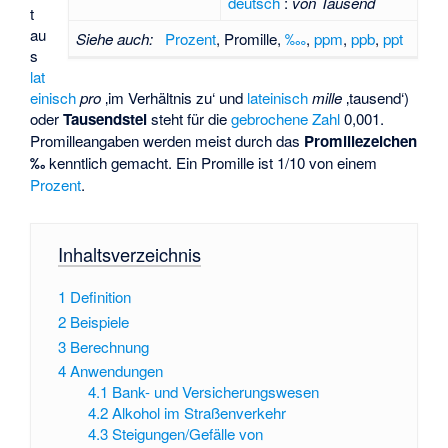
deutsch
:
von Tausend
t
au
Siehe auch:
Prozent
, Promille,
‱
,
ppm
,
ppb
,
ppt
s
lat
einisch
pro
‚im Verhältnis zu‘
und
lateinisch
mille
‚tausend‘
)
oder
Tausendstel
steht für die
gebrochene Zahl
0,001.
Promilleangaben werden meist durch das
Promillezeichen
‰
kenntlich gemacht. Ein Promille ist 1/10 von einem
Prozent
.
Inhaltsverzeichnis
1
Definition
2
Beispiele
3
Berechnung
4
Anwendungen
4.1
Bank- und Versicherungswesen
4.2
Alkohol im Straßenverkehr
4.3
Steigungen/Gefälle von