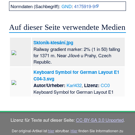
Normdaten (Sachbegriff):
GND
:
4175919-9
Auf dieser Seite verwendete Medien
Skloník-klesání.jpg
Railway gradient marker: 2% (1 in 50) falling
for 1371 m. Near Jílové u Prahy, Czech
Republic.
Keyboard Symbol for German Layout E1
C04-3.svg
Autor/Urheber:
Karl432
,
Lizenz:
CC0
Keyboard Symbol for German Layout E1
Lizenz für Texte auf dieser Seite:
CC-BY-SA 3.0 Unported
.
Der original-Artikel ist
hier
abrufbar.
Hier
finden Sie Informationen zu