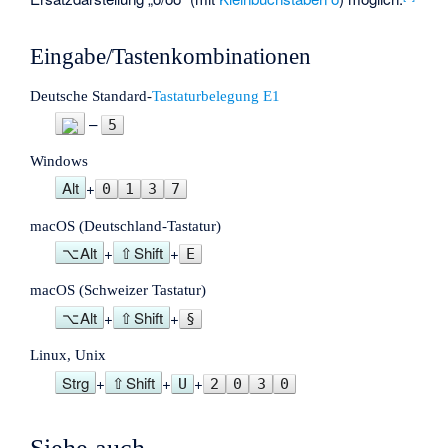
Eingabe/Tastenkombinationen
Deutsche Standard-
Tastaturbelegung E1
–
5
Windows
Alt
+
0
1
3
7
macOS (Deutschland-Tastatur)
⌥ Alt
+
⇧ Shift
+
E
macOS (Schweizer Tastatur)
⌥ Alt
+
⇧ Shift
+
§
Linux, Unix
Strg
+
⇧ Shift
+
+
U
2
0
3
0