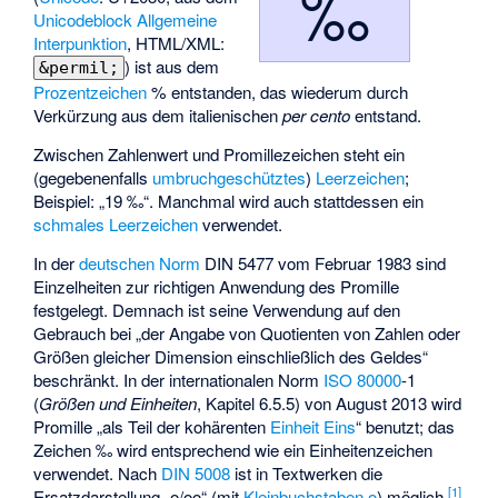
‰
Unicodeblock Allgemeine
Interpunktion
, HTML/XML:
) ist aus dem
&permil;
Prozentzeichen
% entstanden, das wiederum durch
Verkürzung aus dem italienischen
per cento
entstand.
Zwischen Zahlenwert und Promillezeichen steht ein
(gegebenenfalls
umbruchgeschütztes
)
Leerzeichen
;
Beispiel: „19 ‰“. Manchmal wird auch stattdessen ein
schmales Leerzeichen
verwendet.
In der
deutschen Norm
DIN 5477
vom Februar 1983 sind
Einzelheiten zur richtigen Anwendung des Promille
festgelegt. Demnach ist seine Verwendung auf den
Gebrauch bei „der Angabe von Quotienten von Zahlen oder
Größen gleicher Dimension einschließlich des Geldes“
beschränkt. In der internationalen Norm
ISO 80000
-1
(
Größen und Einheiten
, Kapitel 6.5.5) von August 2013 wird
Promille „als Teil der kohärenten
Einheit Eins
“ benutzt; das
Zeichen ‰ wird entsprechend wie ein Einheitenzeichen
verwendet. Nach
DIN 5008
ist in Textwerken die
[
1
]
Ersatzdarstellung „o/oo“ (mit
Kleinbuchstaben
o
) möglich.