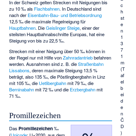
In der Schweiz gelten Strecken mit Neigungen bis
c
zu 10 ‰ als
Flachbahnen
. In Deutschland sind
h
nach der
Eisenbahn-Bau- und Betriebsordnung
st
12,5 ‰ die maximale Regelneigung für
e
Hauptbahnen
. Die
Geislinger Steige
, einer der
n
steilsten Hauptbahnabschnitte Europas, hat eine
1
Steigung von bis zu 22,5 ‰.
3
7
Strecken mit einer Neigung über 50 ‰ können in
1
der Regel nur mit Hilfe von
Zahnradantrieb
befahren
m
werden. Ausnahmen sind z. B. die
Straßenbahn
(T
Lissabons
, deren maximale Steigung 13,5 %
af
beträgt, also 135 ‰, die Pöstlingbergbahn in Linz
el
mit 105 ‰, die
Uetlibergbahn
mit 79 ‰, die
b
Berninabahn
mit 72 ‰ und die
Erzbergbahn
mit
ei
71 ‰.
d
e
n
Promillezeichen
Č
D
Das
Promillezeichen
‰
)
(
Unicode
: U+2030, aus dem