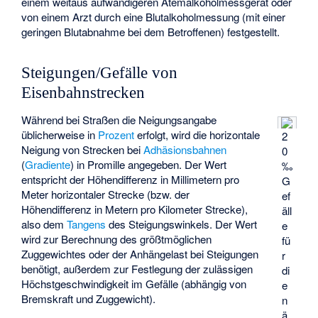
einem weitaus aufwändigeren Atemalkoholmessgerät oder
von einem Arzt durch eine Blutalkoholmessung (mit einer
geringen Blutabnahme bei dem Betroffenen) festgestellt.
Steigungen/Gefälle von
Eisenbahnstrecken
Während bei Straßen die Neigungsangabe
üblicherweise in
Prozent
erfolgt, wird die horizontale
2
Neigung von Strecken bei
Adhäsionsbahnen
0
(
Gradiente
) in Promille angegeben. Der Wert
‰
entspricht der Höhendifferenz in Millimetern pro
G
Meter horizontaler Strecke (bzw. der
ef
Höhendifferenz in Metern pro Kilometer Strecke),
äll
also dem
Tangens
des Steigungswinkels. Der Wert
e
wird zur Berechnung des größtmöglichen
fü
Zuggewichtes oder der Anhängelast bei Steigungen
r
benötigt, außerdem zur Festlegung der zulässigen
di
Höchstgeschwindigkeit im Gefälle (abhängig von
e
Bremskraft und Zuggewicht).
n
ä