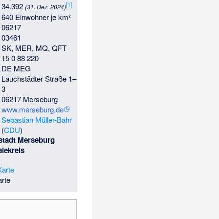
[
1
]
34.392
(31. Dez. 2024)
640 Einwohner je km²
06217
03461
SK, MER, MQ, QFT
15 0 88 220
DE MEG
Lauchstädter Straße 1–
3
06217 Merseburg
www.merseburg.de
Sebastian Müller-Bahr
(
CDU
)
stadt Merseburg
lekreis
rte