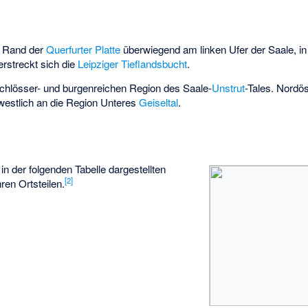
n Rand der
Querfurter Platte
überwiegend am linken Ufer der Saale, in 
rstreckt sich die
Leipziger Tieflandsbucht
.
 schlösser- und burgenreichen Region des Saale-
Unstrut
-Tales. Nordö
westlich an die Region Unteres
Geiseltal
.
in der folgenden Tabelle dargestellten
[
2
]
hren Ortsteilen.