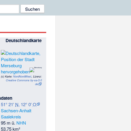
Deutschlandkarte
(c)
Karte:
NordNordWest
, Lizenz:
Creative Commons by-sa-3.0
de
sdaten
51° 21′
N
,
12° 0′
O
Sachsen-Anhalt
Saalekreis
95 m ü.
NHN
53,75 km²