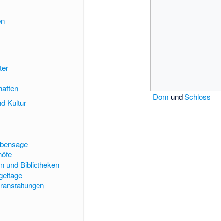
en
ter
haften
Dom
und
Schloss
d Kultur
abensage
höfe
n und Bibliotheken
geltage
ranstaltungen