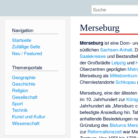
Merseburg
Navigation
Startseite
Merseburg
ist eine Dom- un
Zufällige Seite
südlichen
Sachsen-Anhalt
. 
Neu / Featured
Saalekreises
und Bestandtei
der Großstädte
Leipzig
und
H
Themenportale
Oberzentren geprägten
Metro
Merseburg als
Mittelzentrum
Geographie
Chemiestandorte
Schkopau
Geschichte
Religion
Merseburg, eine der älteste
Gesellschaft
im 10. Jahrhundert zur
König
Sport
Jahrhundert als „Mersiburc c
Technik
befestigte Ansiedlung hin. Ta
Kunst und Kultur
anhaltende Besiedelungen na
Wissenschaft
Gründung des
Bistums Mers
zur
Reformationszeit
war Mer
Zentrum. Von 1656 bis 1738