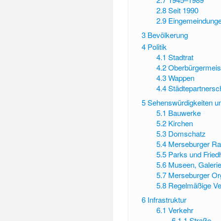
2.8
Seit 1990
2.9
Eingemeindung
3
Bevölkerung
4
Politik
4.1
Stadtrat
4.2
Oberbürgermeis
4.3
Wappen
4.4
Städtepartnersc
5
Sehenswürdigkeiten un
5.1
Bauwerke
5.2
Kirchen
5.3
Domschatz
5.4
Merseburger R
5.5
Parks und Fried
5.6
Museen, Galerie
5.7
Merseburger Or
5.8
Regelmäßige Ve
6
Infrastruktur
6.1
Verkehr
6.1.1
Straße