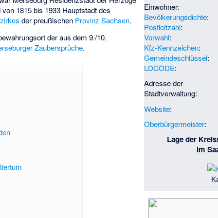
Einwohner:
 von 1815 bis 1933 Hauptstadt des
Bevölkerungsdichte
:
zirkes
der preußischen
Provinz Sachsen
.
Postleitzahl
:
bewahrungsort der aus dem 9./10.
Vorwahl
:
rseburger Zaubersprüche
.
Kfz-Kennzeichen
:
Gemeindeschlüssel
:
LOCODE
:
Adresse der
Stadtverwaltung:
Website
:
Oberbürgermeister
:
den
Lage der Kreis
im Saa
ltertum
Ka