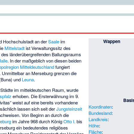
Wappen
d Hochschulstadt an der
Saale
im
Die
Mittelstadt
ist Verwaltungssitz des
l des länderübergreifenden Ballungsraums
alle
. In der maßgeblich von diesen beiden
polregion Mitteldeutschland
fungiert
. Unmittelbar an Merseburg grenzen die
(Buna) und
Leuna
.
n Städte im mitteldeutschen Raum, wurde
spfalz
erhoben. Die Ersterwähnung im 9.
Basi
ivitas“ weist auf eine bereits vorhandene
Koordinaten
:
tsächlich lassen sich seit der
Jungsteinzeit
Bundesland
:
chweisen. Von Beginn an durch die
Landkreis
:
eburg
im Jahre 968 durch König
Otto I.
bis
Höhe
:
seburg ein bedeutendes religiöses
Fläche
:
 war Merseburg Residenzstadt der Herzöge