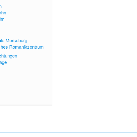
n
ahn
hr
le Merseburg
ches Romanikzentrum
ichtungen
lage