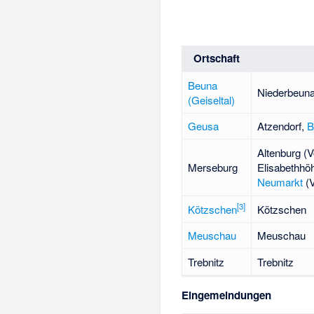
Ortschaft
Beuna
Niederbeun
(Geiseltal)
Geusa
Atzendorf
,
B
Altenburg (V
Merseburg
Elisabethhöh
Neumarkt
(V
[
3
]
Kötzschen
Kötzschen
Meuschau
Meuschau
Trebnitz
Trebnitz
Eingemeindungen