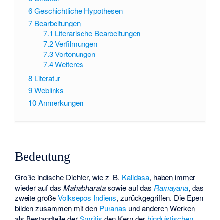
6
Geschichtliche Hypothesen
7
Bearbeitungen
7.1
Literarische Bearbeitungen
7.2
Verfilmungen
7.3
Vertonungen
7.4
Weiteres
8
Literatur
9
Weblinks
10
Anmerkungen
Bedeutung
Große indische Dichter, wie z. B.
Kalidasa
, haben immer
wieder auf das
Mahabharata
sowie auf das
Ramayana
, das
zweite große
Volksepos
Indiens
, zurückgegriffen. Die Epen
bilden zusammen mit den
Puranas
und anderen Werken
als Bestandteile der
Smritis
den Kern der
hinduistischen