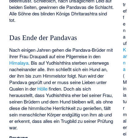
beeinflusst. Schließlich, nach unsäglichem Leid auf
tr
beiden Seiten, gewinnen die Pandavas die Schlacht.
ef
Alle Söhne des blinden Königs Dhritarashtra sind
f
tot.
e
n
a
Das Ende der Pandavas
uf
K
Nach einigen Jahren gehen die Pandava-Brüder mit
ar
ihrer Frau Draupadi auf eine Pilgerreise in den
n
Himalaya
. Bis auf Yudhishthira sterben unterwegs
a
nacheinander alle. Ihm schließt sich ein Hund an,
(
der ihm bis zum Himmelstor folgt. Nun wird der
M
Pandava geprüft und er muss seine Lieben unter
in
Qualen in der
Hölle
finden. Doch als sich
ia
herausstellt, dass Yudhishthira eher bei seiner Frau,
tu
seinen Brüdern und dem Hund bleiben will, als ohne
r
diese die himmlische Herrlichkeit zu genießen, fällt
m
sein menschlicher Körper endgültig von ihm ab und
al
er erkennt, dass alles ein Trugbild zu seiner Prüfung
er
war.
ei