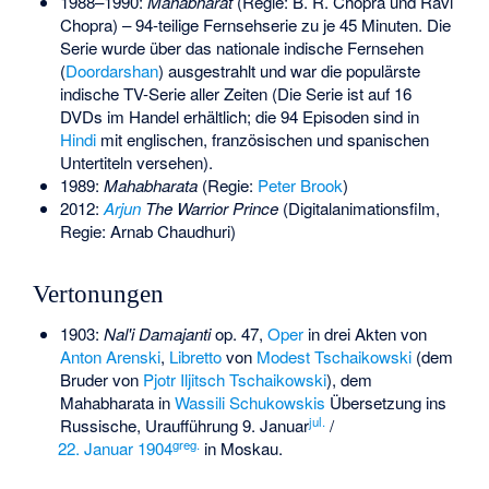
1988–1990:
Mahabharat
(Regie:
B. R. Chopra
und
Ravi
Chopra
) – 94-teilige Fernsehserie zu je 45 Minuten. Die
Serie wurde über das nationale indische Fernsehen
(
Doordarshan
) ausgestrahlt und war die populärste
indische TV-Serie aller Zeiten (Die Serie ist auf 16
DVDs im Handel erhältlich; die 94 Episoden sind in
Hindi
mit englischen, französischen und spanischen
Untertiteln versehen).
1989:
Mahabharata
(Regie:
Peter Brook
)
2012:
Arjun
The Warrior Prince
(Digitalanimationsfilm,
Regie:
Arnab Chaudhuri
)
Vertonungen
1903:
Nal'i Damajanti
op. 47,
Oper
in drei Akten von
Anton Arenski
,
Libretto
von
Modest Tschaikowski
(dem
Bruder von
Pjotr Iljitsch Tschaikowski
), dem
Mahabharata in
Wassili Schukowskis
Übersetzung ins
jul.
Russische, Uraufführung 9. Januar
/
greg.
22. Januar
1904
in Moskau.