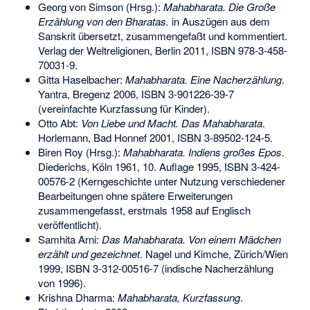
Georg von Simson
(Hrsg.):
Mahabharata. Die Große
Erzählung von den Bharatas.
in Auszügen aus dem
Sanskrit übersetzt, zusammengefaßt und kommentiert.
Verlag der Weltreligionen, Berlin 2011,
ISBN 978-3-458-
70031-9
.
Gitta Haselbacher:
Mahabharata. Eine Nacherzählung
.
Yantra, Bregenz 2006,
ISBN 3-901226-39-7
(vereinfachte Kurzfassung für Kinder).
Otto Abt:
Von Liebe und Macht. Das Mahabharata
.
Horlemann, Bad Honnef 2001,
ISBN 3-89502-124-5
.
Biren Roy (Hrsg.):
Mahabharata. Indiens großes Epos
.
Diederichs, Köln 1961, 10. Auflage 1995,
ISBN 3-424-
00576-2
(Kerngeschichte unter Nutzung verschiedener
Bearbeitungen ohne spätere Erweiterungen
zusammengefasst, erstmals 1958 auf Englisch
veröffentlicht).
Samhita Arni:
Das Mahabharata. Von einem Mädchen
erzählt und gezeichnet
. Nagel und Kimche, Zürich/Wien
1999,
ISBN 3-312-00516-7
(indische Nacherzählung
von 1996).
Krishna Dharma:
Mahabharata, Kurzfassung
.