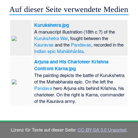
Auf dieser Seite verwendete Medien
Kurukshetra.jpg
A manuscript illustration (18th c.?) of the
Kurukshetra War
, fought between the
Kauravas
and the
Pandavas
, recorded in the
Indian epic
Mahābhārāta
.
Arjuna and His Charioteer Krishna
Confront Karna.jpg
The painting depicts the battle of Kurukshetra
of the Mahabharata epic. On the left the
Pandava
hero Arjuna sits behind Krishna, his
charioteer. On the right is Karna, commander
of the Kaurava army.
Lizenz für Texte auf dieser Seite:
CC-BY-SA 3.0 Unported
.