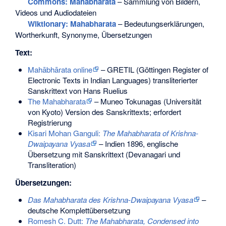
Commons
: Mahabharata
– Sammlung von Bildern,
Videos und Audiodateien
Wiktionary: Mahabharata
– Bedeutungserklärungen,
Wortherkunft, Synonyme, Übersetzungen
Text:
Mahābhārata online
– GRETIL (Göttingen Register of
Electronic Texts in Indian Languages) transliterierter
Sanskrittext von Hans Ruelius
The Mahabharata
– Muneo Tokunagas (Universität
von Kyoto) Version des Sanskrittexts; erfordert
Registrierung
Kisari Mohan Ganguli:
The Mahabharata of Krishna-
Dwaipayana Vyasa
– Indien 1896, englische
Übersetzung mit Sanskrittext (Devanagari und
Transliteration)
Übersetzungen:
Das Mahabharata des Krishna-Dwaipayana Vyasa
–
deutsche Komplettübersetzung
Romesh C. Dutt:
The Mahabharata, Condensed into