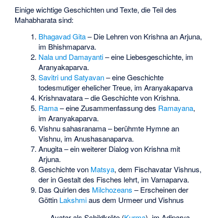
Einige wichtige Geschichten und Texte, die Teil des
Mahabharata sind:
Bhagavad Gita
– Die Lehren von Krishna an Arjuna,
im Bhishmaparva.
Nala und Damayanti
– eine Liebesgeschichte, im
Aranyakaparva.
Savitri und Satyavan
– eine Geschichte
todesmutiger ehelicher Treue, im Aranyakaparva
Krishnavatara – die Geschichte von Krishna.
Rama
– eine Zusammenfassung des
Ramayana
,
im Aranyakaparva.
Vishnu sahasranama
– berühmte Hymne an
Vishnu, im Anushasanaparva.
Anugita – ein weiterer Dialog von Krishna mit
Arjuna.
Geschichte von
Matsya
, dem Fischavatar Vishnus,
der in Gestalt des Fisches lehrt, im Varnaparva.
Das Quirlen des
Milchozeans
– Erscheinen der
Göttin
Lakshmi
aus dem Urmeer und Vishnus
Avatar als Schildkröte (
Kurma
), im Adiparva