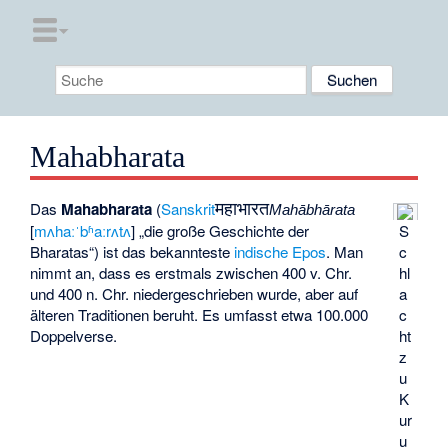
Mahabharata
महाभारत
Das
Mahabharata
(
Sanskrit
Mahābhārata
S
[
mʌhaːˈbʱaːrʌtʌ
] „die große Geschichte der
c
Bharatas“) ist das bekannteste
indische
Epos
. Man
hl
nimmt an, dass es erstmals zwischen 400 v. Chr.
a
und 400 n. Chr. niedergeschrieben wurde, aber auf
c
älteren Traditionen beruht. Es umfasst etwa 100.000
ht
Doppelverse.
z
u
K
ur
u