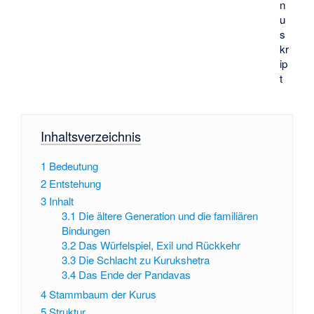
n
u
s
kr
ip
t
Inhaltsverzeichnis
1
Bedeutung
2
Entstehung
3
Inhalt
3.1
Die ältere Generation und die familiären
Bindungen
3.2
Das Würfelspiel, Exil und Rückkehr
3.3
Die Schlacht zu Kurukshetra
3.4
Das Ende der Pandavas
4
Stammbaum der Kurus
5
Struktur