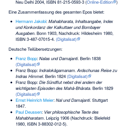
Neu Delhi 2004,
ISBN 81-215-0593-3
(
Online-Edition
)
Eine Zusammenfassung des gesamten Epos bietet:
Hermann Jakobi
:
Mahabharata, Inhaltsangabe, Index
und Konkordanz der Kalkuttaer und Bombayer
Ausgaben
. Bonn 1903, Nachdruck: Hildesheim 1980,
ISBN 3-487-07015-4
.
(Digitalisat)
Deutsche Teilübersetzungen:
Franz Bopp
:
Nalas und Damajanti
. Berlin 1838
(Digitalisat)
Franz Bopp:
Indralokâgamanam. Ardschunas Reise zu
Indras Himmel
. Berlin 1824
(Digitalisat)
Franz Bopp:
Die Sündflut nebst drei andern der
wichtigsten Episoden des Mahâ-Bhârata
. Berlin 1829
(Digitalisat)
Ernst Heinrich Meier
:
Nal und Damajanti
. Stuttgart
1847.
Paul Deussen
:
Vier philosophische Texte des
Mahabharatam
. Leipzig 1906 (Nachdruck: Bielefeld
1980,
ISBN 3-88302-012-5
).