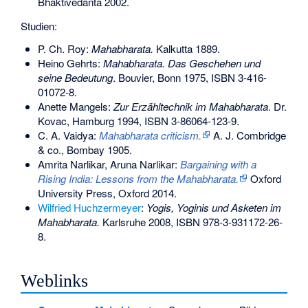
Bhaktivedanta 2002.
Studien:
P. Ch. Roy:
Mahabharata.
Kalkutta 1889.
Heino Gehrts:
Mahabharata. Das Geschehen und
seine Bedeutung
. Bouvier, Bonn 1975,
ISBN 3-416-
01072-8
.
Anette Mangels:
Zur Erzähltechnik im Mahabharata
. Dr.
Kovac, Hamburg 1994,
ISBN 3-86064-123-9
.
C. A. Vaidya:
Mahabharata criticism.
A. J. Combridge
& co., Bombay 1905.
Amrita Narlikar
, Aruna Narlikar:
Bargaining with a
Rising India: Lessons from the Mahabharata.
Oxford
University Press, Oxford 2014.
Wilfried Huchzermeyer
:
Yogis, Yoginis und Asketen im
Mahabharata.
Karlsruhe 2008,
ISBN 978-3-931172-26-
8
.
Weblinks