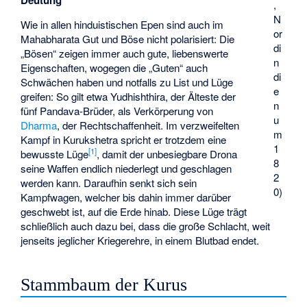
Deutung
,
N
Wie in allen hinduistischen Epen sind auch im
or
Mahabharata Gut und Böse nicht polarisiert: Die
di
„Bösen“ zeigen immer auch gute, liebenswerte
n
Eigenschaften, wogegen die „Guten“ auch
di
Schwächen haben und notfalls zu List und Lüge
e
greifen: So gilt etwa Yudhishthira, der Älteste der
n
fünf Pandava-Brüder, als Verkörperung von
u
Dharma
, der Rechtschaffenheit. Im verzweifelten
m
Kampf in Kurukshetra spricht er trotzdem eine
1
[
1
]
bewusste Lüge
, damit der unbesiegbare Drona
8
seine Waffen endlich niederlegt und geschlagen
2
werden kann. Daraufhin senkt sich sein
0)
Kampfwagen, welcher bis dahin immer darüber
geschwebt ist, auf die Erde hinab. Diese Lüge trägt
schließlich auch dazu bei, dass die große Schlacht, weit
jenseits jeglicher Kriegerehre, in einem Blutbad endet.
Stammbaum der Kurus