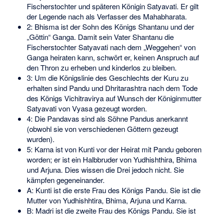
Fischerstochter und späteren Königin Satyavati. Er gilt
der Legende nach als Verfasser des Mahabharata.
2: Bhisma ist der Sohn des Königs Shantanu und der
„Göttin“ Ganga. Damit sein Vater Shantanu die
Fischerstochter Satyavati nach dem „Weggehen“ von
Ganga heiraten kann, schwört er, keinen Anspruch auf
den Thron zu erheben und kinderlos zu bleiben.
3: Um die Königslinie des Geschlechts der Kuru zu
erhalten sind Pandu und Dhritarashtra nach dem Tode
des Königs Vichitravirya auf Wunsch der Königinmutter
Satyavati von Vyasa gezeugt worden.
4: Die Pandavas sind als Söhne Pandus anerkannt
(obwohl sie von verschiedenen Göttern gezeugt
wurden).
5: Karna ist von Kunti vor der Heirat mit Pandu geboren
worden; er ist ein Halbbruder von Yudhishthira, Bhima
und Arjuna. Dies wissen die Drei jedoch nicht. Sie
kämpfen gegeneinander.
A: Kunti ist die erste Frau des Königs Pandu. Sie ist die
Mutter von Yudhishhtira, Bhima, Arjuna und Karna.
B: Madri ist die zweite Frau des Königs Pandu. Sie ist