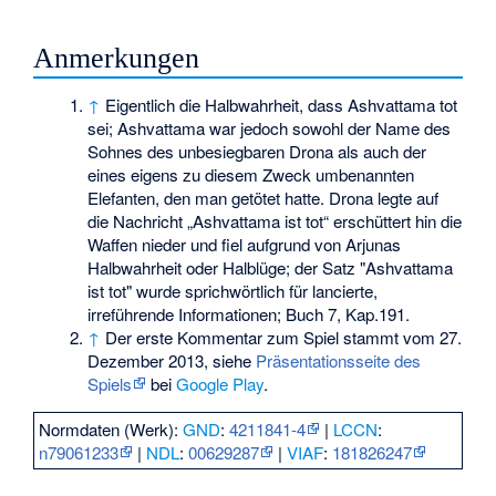
Anmerkungen
↑
Eigentlich die Halbwahrheit, dass Ashvattama tot
sei; Ashvattama war jedoch sowohl der Name des
Sohnes des unbesiegbaren Drona als auch der
eines eigens zu diesem Zweck umbenannten
Elefanten, den man getötet hatte. Drona legte auf
die Nachricht „Ashvattama ist tot“ erschüttert hin die
Waffen nieder und fiel aufgrund von Arjunas
Halbwahrheit oder Halblüge; der Satz "Ashvattama
ist tot" wurde sprichwörtlich für lancierte,
irreführende Informationen; Buch 7, Kap.191.
↑
Der erste Kommentar zum Spiel stammt vom 27.
Dezember 2013, siehe
Präsentationsseite des
Spiels
bei
Google Play
.
Normdaten (Werk):
GND
:
4211841-4
|
LCCN
:
n79061233
|
NDL
:
00629287
|
VIAF
:
181826247