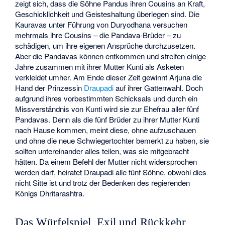
zeigt sich, dass die Söhne Pandus ihren Cousins an Kraft,
Geschicklichkeit und Geisteshaltung überlegen sind. Die
Kauravas unter Führung von Duryodhana versuchen
mehrmals ihre Cousins – die Pandava-Brüder – zu
schädigen, um ihre eigenen Ansprüche durchzusetzen.
Aber die Pandavas können entkommen und streifen einige
Jahre zusammen mit ihrer Mutter Kunti als Asketen
verkleidet umher. Am Ende dieser Zeit gewinnt Arjuna die
Hand der Prinzessin
Draupadi
auf ihrer Gattenwahl. Doch
aufgrund ihres vorbestimmten Schicksals und durch ein
Missverständnis von Kunti wird sie zur Ehefrau aller fünf
Pandavas. Denn als die fünf Brüder zu ihrer Mutter Kunti
nach Hause kommen, meint diese, ohne aufzuschauen
und ohne die neue Schwiegertochter bemerkt zu haben, sie
sollten untereinander alles teilen, was sie mitgebracht
hätten. Da einem Befehl der Mutter nicht widersprochen
werden darf, heiratet Draupadi alle fünf Söhne, obwohl dies
nicht Sitte ist und trotz der Bedenken des regierenden
Königs Dhritarashtra.
Das Würfelspiel, Exil und Rückkehr