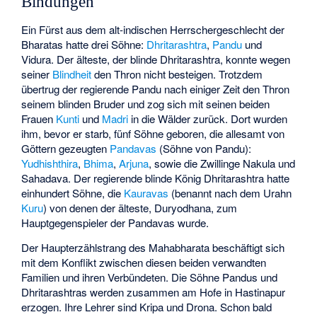
Bindungen
Ein Fürst aus dem alt-indischen Herrschergeschlecht der
Bharatas hatte drei Söhne:
Dhritarashtra
,
Pandu
und
Vidura
. Der älteste, der blinde Dhritarashtra, konnte wegen
seiner
Blindheit
den Thron nicht besteigen. Trotzdem
übertrug der regierende Pandu nach einiger Zeit den Thron
seinem blinden Bruder und zog sich mit seinen beiden
Frauen
Kunti
und
Madri
in die Wälder zurück. Dort wurden
ihm, bevor er starb, fünf Söhne geboren, die allesamt von
Göttern gezeugten
Pandavas
(Söhne von Pandu):
Yudhishthira
,
Bhima
,
Arjuna
, sowie die Zwillinge Nakula und
Sahadava. Der regierende blinde König Dhritarashtra hatte
einhundert Söhne, die
Kauravas
(benannt nach dem Urahn
Kuru
) von denen der älteste, Duryodhana, zum
Hauptgegenspieler der Pandavas wurde.
Der Haupterzählstrang des Mahabharata beschäftigt sich
mit dem Konflikt zwischen diesen beiden verwandten
Familien und ihren Verbündeten. Die Söhne Pandus und
Dhritarashtras werden zusammen am Hofe in Hastinapur
erzogen. Ihre Lehrer sind Kripa und Drona. Schon bald