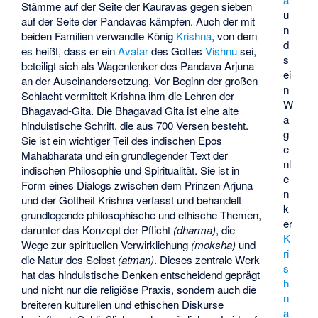
Stämme auf der Seite der Kauravas gegen sieben
u
auf der Seite der Pandavas kämpfen. Auch der mit
n
beiden Familien verwandte König
Krishna
, von dem
d
es heißt, dass er ein
Avatar
des Gottes
Vishnu
sei,
s
beteiligt sich als Wagenlenker des Pandava Arjuna
ei
an der Auseinandersetzung. Vor Beginn der großen
n
Schlacht vermittelt Krishna ihm die Lehren der
W
Bhagavad-Gita. Die Bhagavad Gita ist eine alte
a
hinduistische Schrift, die aus 700 Versen besteht.
g
Sie ist ein wichtiger Teil des indischen Epos
e
Mahabharata und ein grundlegender Text der
nl
indischen Philosophie und Spiritualität. Sie ist in
e
Form eines Dialogs zwischen dem Prinzen Arjuna
n
und der Gottheit Krishna verfasst und behandelt
k
grundlegende philosophische und ethische Themen,
er
darunter das Konzept der Pflicht
(dharma)
, die
K
Wege zur spirituellen Verwirklichung
(moksha)
und
ri
die Natur des Selbst
(atman)
. Dieses zentrale Werk
s
hat das hinduistische Denken entscheidend geprägt
h
und nicht nur die religiöse Praxis, sondern auch die
n
breiteren kulturellen und ethischen Diskurse
a