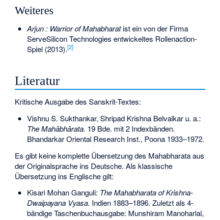
Weiteres
Arjun : Warrior of Mahabharat
ist ein von der Firma
ServeSilicon Technologies entwickeltes Rollenaction-
[
2
]
Spiel (2013).
Literatur
Kritische Ausgabe des Sanskrit-Textes:
Vishnu S. Sukthankar, Shripad Krishna Belvalkar u. a.:
The Mahābhārata.
19 Bde. mit 2 Indexbänden.
Bhandarkar Oriental Research Inst., Poona 1933–1972.
Es gibt keine komplette Übersetzung des Mahabharata aus
der Originalsprache ins Deutsche. Als klassische
Übersetzung ins Englische gilt:
Kisari Mohan Ganguli:
The Mahabharata of Krishna-
Dwaipayana Vyasa.
Indien 1883–1896. Zuletzt als 4-
bändige Taschenbuchausgabe: Munshiram Manoharlal,