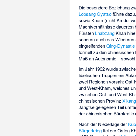
Die besondere Beziehung z
Lobsang Gyatso
führte dazu
sowie Kham (nicht Amdo, wo 
Machtverhältnisse dauerten b
Fürsten
Lhabzang
Khan hinei
sondern auch das Wiedererst
eingreifenden
Qing-Dynastie
formell zu den chinesischen
Maß an Autonomie – sowohl 
Im Jahr 1932 wurde zwische
tibetischen Truppen ein Abk
zwei Regionen vorsah: Ost-
und West-Kham, welches unter
zwischen Ost- und West-Kha
chinesischen Provinz
Xikan
Jangtse gelegenen Teil umfa
der chinesischen Bürokratie
Nach der Niederlage der
Kuo
Bürgerkrieg
fiel der Osten 