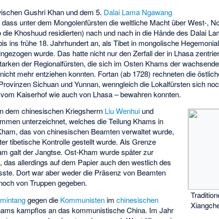
wischen Gushri Khan und dem 5.
Dalai Lama
Ngawang
, dass unter dem Mongolenfürsten die weltliche Macht über West-, N
die Khoshuud residierten) nach und nach in die Hände des Dalai La
is ins frühe 18. Jahrhundert an, als Tibet in mongolische Hegemonial
ngezogen wurde. Das hatte nicht nur den Zerfall der in Lhasa zentrie
arken der Regionalfürsten, die sich im Osten Khams der wachsenden
nicht mehr entziehen konnten. Fortan (ab 1728) rechneten die östli
 Provinzen Sichuan und Yunnan, wenngleich die Lokalfürsten sich no
vom Kaiserhof wie auch von Lhasa – bewahren konnten.
n dem chinesischen Kriegsherrn
Liu Wenhui
und
ommen unterzeichnet, welches die Teilung Khams in
Kham, das von chinesischen Beamten verwaltet wurde,
 tibetische Kontrolle gestellt wurde. Als Grenze
m galt der Jangtse. Ost-Kham wurde später zur
g
, das allerdings auf dem Papier auch den westlich des
sste. Dort war aber weder die Präsenz von Beamten
 noch von Truppen gegeben.
Tradition
mintang
gegen die
Kommunisten
im
chinesischen
Xiangch
Khams kampflos an das kommunistische China. Im Jahr