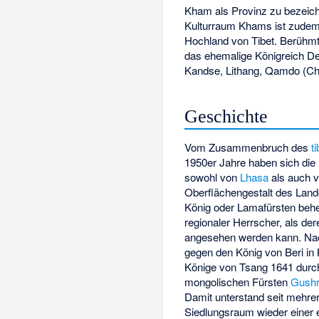
Kham als Provinz zu bezeich
Kulturraum Khams ist zudem
Hochland von Tibet. Berühm
das ehemalige Königreich De
Kandse, Lithang, Qamdo (C
Geschichte
Vom Zusammenbruch des
t
1950er Jahre haben sich di
sowohl von
Lhasa
als auch 
Oberflächengestalt des Lan
König oder Lamafürsten behe
regionaler Herrscher, als d
angesehen werden kann. Nac
gegen den König von Beri in
Könige von Tsang 1641 durc
mongolischen Fürsten
Gushr
Damit unterstand seit mehre
Siedlungsraum wieder einer 