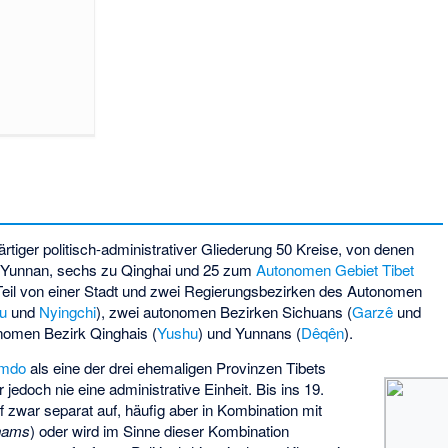
iger politisch-administrativer Gliederung 50 Kreise, von denen
u Yunnan, sechs zu Qinghai und 25 zum
Autonomen Gebiet Tibet
eil von einer Stadt und zwei Regierungsbezirken des Autonomen
u
und
Nyingchi
), zwei autonomen Bezirken Sichuans (
Garzê
und
onomen Bezirk Qinghais (
Yushu
) und Yunnans (
Dêqên
).
mdo
als eine der drei ehemaligen Provinzen Tibets
 jedoch nie eine administrative Einheit. Bis ins 19.
f zwar separat auf, häufig aber in Kombination mit
hams
) oder wird im Sinne dieser Kombination