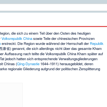
 Region, die sich zu einem Teil über den Osten des heutigen
r
Volksrepublik China
sowie Teile der chinesischen Provinzen
n
erstreckt. Die Region wurde während der Herrschaft der
Republik
西康省) genannt, die sich allerdings nicht über das gesamte Kham
her Auffassung nach teilte die Volksrepublik China Kham später auf
r Tat jedoch hatten sich entsprechende Verwaltungsgliederungen
eit Chinas (
Qing-Dynastie
1644–1911) herausgebildet, deren
tarke regionale Gliederung aufgrund der politischen Zersplitterung