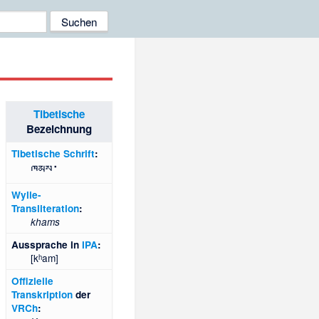
Tibetische
Bezeichnung
Tibetische Schrift
:
ཁམས་
Wylie-
Transliteration
:
khams
Aussprache in
IPA
:
[
kʰam
]
Offizielle
Transkription
der
VRCh
: