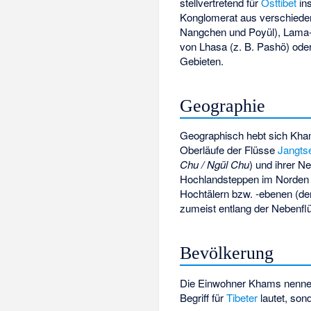
stellvertretend für
Osttibet
ins
Konglomerat aus verschiede
Nangchen und Poyül), Lama-
von Lhasa (z. B. Pashö) ode
Gebieten.
Geographie
Geographisch hebt sich Kha
Oberläufe der Flüsse
Jangts
Chu / Ngül Chu
) und ihrer N
Hochlandsteppen im Norden 
Hochtälern bzw. ‑ebenen (d
zumeist entlang der Nebenflü
Bevölkerung
Die Einwohner Khams nenne
Begriff für
Tibeter
lautet, so