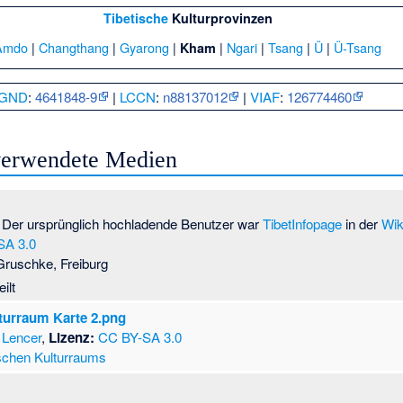
Tibetische
Kulturprovinzen
Amdo
|
Changthang
|
Gyarong
|
|
Ngari
|
Tsang
|
Ü
|
Ü-Tsang
Kham
GND
:
4641848-9
|
LCCN
:
n88137012
|
VIAF
:
126774460
 verwendete Medien
Der ursprünglich hochladende Benutzer war
TibetInfopage
in der
Wik
SA 3.0
Gruschke, Freiburg
ilt
lturraum Karte 2.png
Lencer
,
Lizenz:
CC BY-SA 3.0
ischen Kulturraums