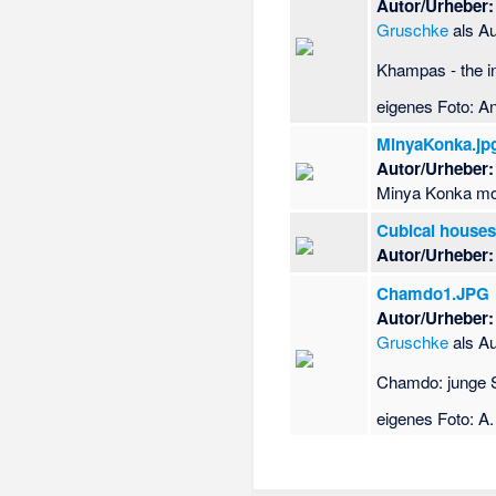
Autor/Urheber:
Gruschke
als A
Khampas - the i
eigenes Foto: A
MinyaKonka.jp
Autor/Urheber:
Minya Konka mou
Cubical houses
Autor/Urheber:
Chamdo1.JPG
Autor/Urheber:
Gruschke
als A
Chamdo: junge S
eigenes Foto: A.