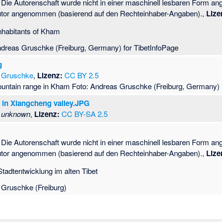
Die Autorenschaft wurde nicht in einer maschinell lesbaren Form an
utor angenommen (basierend auf den Rechteinhaber-Angaben).,
Lize
nhabitants of Kham
ndreas Gruschke (Freiburg, Germany) for TibetInfoPage
g
Gruschke
,
Lizenz:
CC BY 2.5
ntain range in Kham Foto: Andreas Gruschke (Freiburg, Germany) i
 in Xiangcheng valley.JPG
unknown
,
Lizenz:
CC BY-SA 2.5
Die Autorenschaft wurde nicht in einer maschinell lesbaren Form an
utor angenommen (basierend auf den Rechteinhaber-Angaben).,
Lize
tadtentwicklung im alten Tibet
 Gruschke (Freiburg)