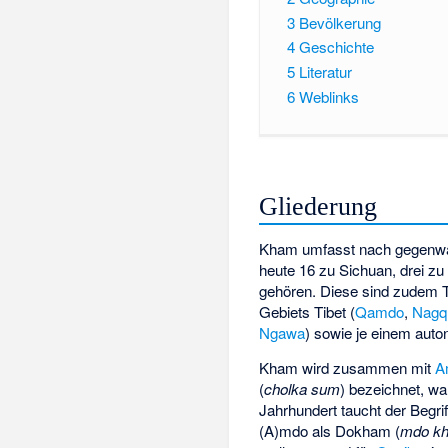
3
Bevölkerung
4
Geschichte
5
Literatur
6
Weblinks
Gliederung
Kham umfasst nach gegenwärt
heute 16 zu Sichuan, drei z
gehören. Diese sind zudem T
Gebiets Tibet (
Qamdo
,
Nagq
Ngawa
) sowie je einem aut
Kham wird zusammen mit
A
(
cholka sum
) bezeichnet, war
Jahrhundert taucht der Begrif
(A)mdo als
Dokham
(
mdo k