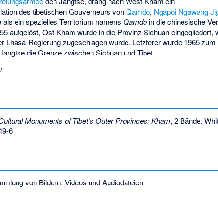
freiungsarmee
den Jangtse, drang nach West-Kham ein
ulation des tibetischen Gouverneurs von
Qamdo
,
Ngapoi Ngawang J
 als ein spezielles Territorium namens
Qamdo
in die chinesische Ve
55 aufgelöst, Ost-Kham wurde in die Provinz Sichuan eingegliedert,
r Lhasa-Regierung zugeschlagen wurde. Letzterer wurde 1965 zum
r Jangtse die Grenze zwischen Sichuan und Tibet.
n
Cultural Monuments of Tibet’s Outer Provinces: Kham
, 2 Bände.
Whit
49-6
mlung von Bildern, Videos und Audiodateien