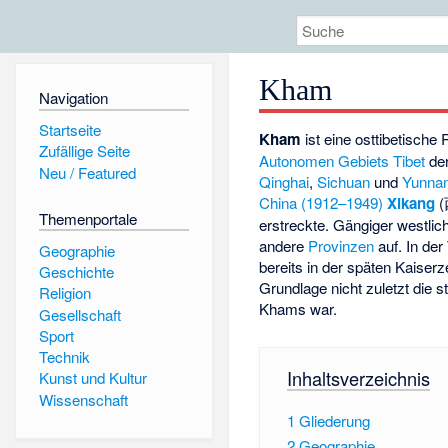
Kham
Navigation
Startseite
Kham
ist eine osttibetische
Zufällige Seite
Autonomen Gebiets
Tibet
de
Neu / Featured
Qinghai
,
Sichuan
und
Yunna
China (1912–1949)
Xikang
(
Themenportale
erstreckte. Gängiger westlic
andere
Provinzen
auf. In de
Geographie
bereits in der späten Kaiserz
Geschichte
Grundlage nicht zuletzt die s
Religion
Khams war.
Gesellschaft
Sport
Technik
Inhaltsverzeichnis
Kunst und Kultur
Wissenschaft
1
Gliederung
2
Geographie