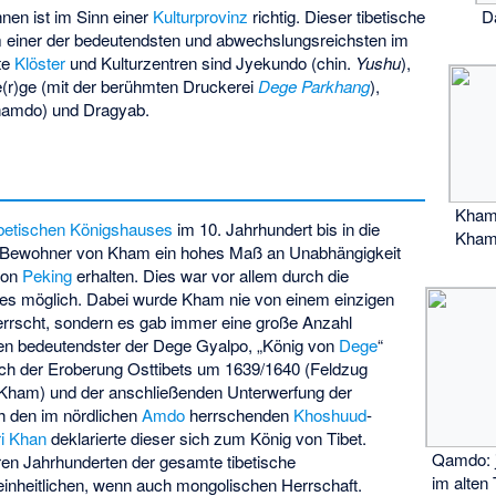
D
nen ist im Sinn einer
Kulturprovinz
richtig. Dieser tibetische
 einer der bedeutendsten und abwechslungsreichsten im
te
Klöster
und Kulturzentren sind Jyekundo (chin.
Yushu
),
(r)ge (mit der berühmten Druckerei
Dege Parkhang
),
hamdo) und Dragyab.
Kham
ibetischen Königshauses
im 10. Jahrhundert bis in die
Kha
e Bewohner von Kham ein hohes Maß an Unabhängigkeit
von
Peking
erhalten. Dies war vor allem durch die
des möglich. Dabei wurde Kham nie von einem einzigen
rrscht, sondern es gab immer eine große Anzahl
eren bedeutendster der Dege Gyalpo, „König von
Dege
“
h der Eroberung Osttibets um 1639/1640 (Feldzug
 Kham) und der anschließenden Unterwerfung der
h den im nördlichen
Amdo
herrschenden
Khoshuud
-
i Khan
deklarierte dieser sich zum König von Tibet.
Qamdo: j
ren Jahrhunderten der gesamte tibetische
im alten 
einheitlichen, wenn auch mongolischen Herrschaft.