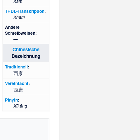
Kam
THDL-Transkription
:
Kham
Andere
Schreibweisen:
—
Chinesische
Bezeichnung
Traditionell
:
西康
Vereinfacht
:
西康
Pinyin
:
Xīkāng