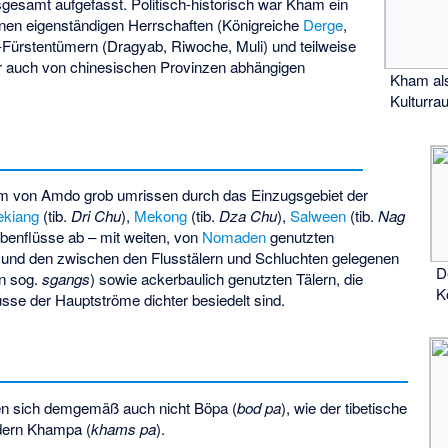
gesamt aufgefasst. Politisch-historisch war Kham ein
nen eigenständigen Herrschaften (Königreiche
Derge
,
Fürstentümern (Dragyab, Riwoche, Muli) und teilweise
r auch von chinesischen Provinzen abhängigen
Kham als
Kulturr
m von Amdo grob umrissen durch das Einzugsgebiet der
ekiang
(tib.
Dri Chu
),
Mekong
(tib.
Dza Chu
),
Salween
(tib.
Nag
ebenflüsse ab – mit weiten, von
Nomaden
genutzten
und den zwischen den Flusstälern und Schluchten gelegenen
D
en sog.
sgangs
) sowie ackerbaulich genutzten Tälern, die
K
sse der Hauptströme dichter besiedelt sind.
n sich demgemäß auch nicht Böpa (
bod pa
), wie der tibetische
ndern Khampa (
khams pa
).