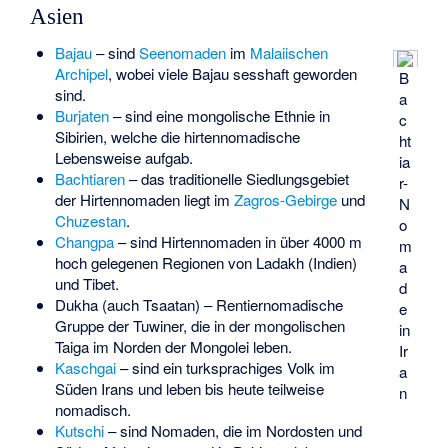
Asien
Bajau
– sind
Seenomaden
im
Malaiischen
Archipel
, wobei viele Bajau sesshaft geworden
B
sind.
a
Burjaten
– sind eine mongolische Ethnie in
c
Sibirien, welche die hirtennomadische
ht
Lebensweise aufgab.
ia
Bachtiaren
– das traditionelle Siedlungsgebiet
r-
der Hirtennomaden liegt im
Zagros-Gebirge
und
N
Chuzestan
.
o
Changpa
– sind Hirtennomaden in über 4000 m
m
hoch gelegenen Regionen von Ladakh (Indien)
a
und Tibet.
d
Dukha
(auch Tsaatan) – Rentiernomadische
e
Gruppe der Tuwiner, die in der mongolischen
in
Taiga im Norden der Mongolei leben.
Ir
Kaschgai
– sind ein turksprachiges Volk im
a
Süden Irans und leben bis heute teilweise
n
nomadisch.
Kutschi
– sind Nomaden, die im Nordosten und