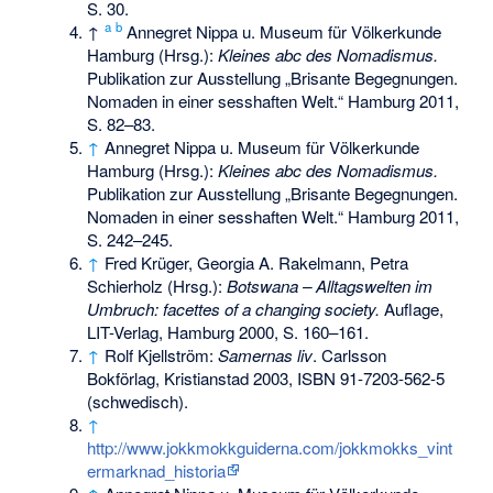
S. 30.
a
b
↑
Annegret Nippa u. Museum für Völkerkunde
Hamburg (Hrsg.):
Kleines abc des Nomadismus.
Publikation zur Ausstellung „Brisante Begegnungen.
Nomaden in einer sesshaften Welt.“ Hamburg 2011,
S. 82–83.
↑
Annegret Nippa u. Museum für Völkerkunde
Hamburg (Hrsg.):
Kleines abc des Nomadismus.
Publikation zur Ausstellung „Brisante Begegnungen.
Nomaden in einer sesshaften Welt.“ Hamburg 2011,
S. 242–245.
↑
Fred Krüger, Georgia A. Rakelmann, Petra
Schierholz (Hrsg.):
Botswana – Alltagswelten im
Umbruch: facettes of a changing society.
Auflage,
LIT-Verlag, Hamburg 2000, S. 160–161.
↑
Rolf Kjellström:
Samernas liv
. Carlsson
Bokförlag, Kristianstad 2003,
ISBN 91-7203-562-5
(schwedisch).
↑
http://www.jokkmokkguiderna.com/jokkmokks_vint
ermarknad_historia