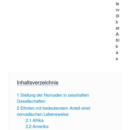
le
rv
öl
k
er
A
fri
k
a
s
Inhaltsverzeichnis
1
Stellung der Nomaden in sesshaften
Gesellschaften
2
Ethnien mit bedeutendem Anteil einer
nomadischen Lebensweise
2.1
Afrika
2.2
Amerika