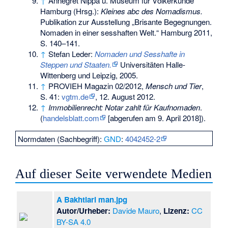
↑
Annegret Nippa u. Museum für Völkerkunde
Hamburg (Hrsg.):
Kleines abc des Nomadismus.
Publikation zur Ausstellung „Brisante Begegnungen.
Nomaden in einer sesshaften Welt.“ Hamburg 2011,
S. 140–141.
↑
Stefan Leder:
Nomaden und Sesshafte in
Steppen und Staaten.
Universitäten Halle-
Wittenberg und Leipzig, 2005.
↑
PROVIEH Magazin 02/2012,
Mensch und Tier
,
S. 41:
vgtm.de
, 12. August 2012.
↑
Immobilienrecht: Notar zahlt für Kaufnomaden
.
(
handelsblatt.com
[abgerufen am 9. April 2018]).
Normdaten (Sachbegriff):
GND
:
4042452-2
Auf dieser Seite verwendete Medien
A Bakhtiari man.jpg
Autor/Urheber:
Davide Mauro
,
Lizenz:
CC
BY-SA 4.0