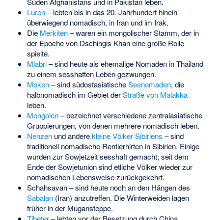
Süden Afghanistans und in Pakistan leben.
Luren
– lebten bis in das 20. Jahrhundert hinein
überwiegend nomadisch, in Iran und im Irak.
Die
Merkiten
– waren ein mongolischer Stamm, der in
der Epoche von Dschingis Khan eine große Rolle
spielte.
Mlabri
– sind heute als ehemalige Nomaden in Thailand
zu einem sesshaften Leben gezwungen.
Moken
– sind südostasiatische
Seenomaden
, die
halbnomadisch im Gebiet der
Straße von Malakka
leben.
Mongolen
– bezeichnet verschiedene zentralasiatische
Gruppierungen, von denen mehrere nomadisch leben.
Nenzen
und andere
kleine Völker Sibiriens
– sind
traditionell nomadische Rentierhirten in Sibirien. Einige
wurden zur Sowjetzeit sesshaft gemacht; seit dem
Ende der Sowjetunion sind etliche Völker wieder zur
nomadischen Lebensweise zurückgekehrt.
Schahsavan – sind heute noch an den Hängen des
Sabalan
(Iran) anzutreffen. Die Winterweiden lagen
früher in der
Mugansteppe
.
Tibeter
– lebten vor der Besetzung durch China