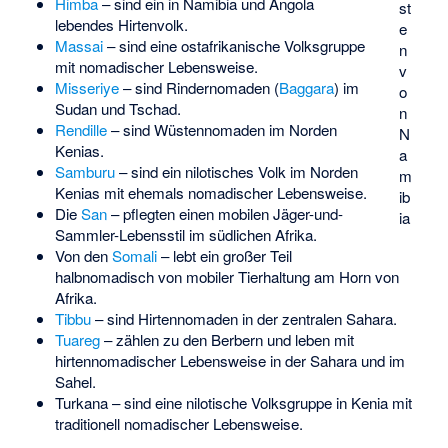
Himba
– sind ein in Namibia und Angola
st
lebendes Hirtenvolk.
e
Massai
– sind eine ostafrikanische Volksgruppe
n
mit nomadischer Lebensweise.
v
Misseriye
– sind Rindernomaden (
Baggara
) im
o
Sudan und Tschad.
n
Rendille
– sind Wüstennomaden im Norden
N
Kenias.
a
Samburu
– sind ein nilotisches Volk im Norden
m
Kenias mit ehemals nomadischer Lebensweise.
ib
Die
San
– pflegten einen mobilen Jäger-und-
ia
Sammler-Lebensstil im südlichen Afrika.
Von den
Somali
– lebt ein großer Teil
halbnomadisch von mobiler Tierhaltung am Horn von
Afrika.
Tibbu
– sind Hirtennomaden in der zentralen Sahara.
Tuareg
– zählen zu den Berbern und leben mit
hirtennomadischer Lebensweise in der Sahara und im
Sahel.
Turkana
– sind eine nilotische Volksgruppe in Kenia mit
traditionell nomadischer Lebensweise.