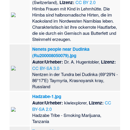
(Switzerland),
Lizenz:
CC BY 2.0
Himba Frauen mit Kind in Lehmhütte. Die
Himba sind halbnomadische Hirten, die im
Kaokoland im Nordwesten Namibias leben.
Charakteristisch ist ihre ockerrote Hautfarbe,
die sie durch ein Gemisch aus Butterfett und
Steinmehl erzeugen.
Nenets people near Dudinka
(Ru200008050079).jpg
Autor/Urheber:
Dr. A. Hugentobler,
Lizenz:
CC BY-SA 3.0
Nentzen in der Tundra bei Dudinka (69°29'N -
86°17'E) Taymyria, Krasnoyarsk kray,
Russland
Hadzabe-1.jpg
Autor/Urheber:
kiwiexplorer,
Lizenz:
CC
BY-SA 2.0
Hadzabe Tribe - Smoking Marijuana,
Tanzania