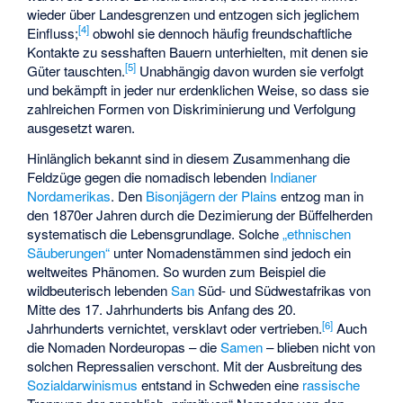
wieder über Landesgrenzen und entzogen sich jeglichem
[
4
]
Einfluss;
obwohl sie dennoch häufig freundschaftliche
Kontakte zu sesshaften Bauern unterhielten, mit denen sie
[
5
]
Güter tauschten.
Unabhängig davon wurden sie verfolgt
und bekämpft in jeder nur erdenklichen Weise, so dass sie
zahlreichen Formen von Diskriminierung und Verfolgung
ausgesetzt waren.
Hinlänglich bekannt sind in diesem Zusammenhang die
Feldzüge gegen die nomadisch lebenden
Indianer
Nordamerikas
. Den
Bisonjägern der Plains
entzog man in
den 1870er Jahren durch die Dezimierung der Büffelherden
systematisch die Lebensgrundlage. Solche
„ethnischen
Säuberungen“
unter Nomadenstämmen sind jedoch ein
weltweites Phänomen. So wurden zum Beispiel die
wildbeuterisch lebenden
San
Süd- und Südwestafrikas von
Mitte des 17. Jahrhunderts bis Anfang des 20.
[
6
]
Jahrhunderts vernichtet, versklavt oder vertrieben.
Auch
die Nomaden Nordeuropas – die
Samen
– blieben nicht von
solchen Repressalien verschont. Mit der Ausbreitung des
Sozialdarwinismus
entstand in Schweden eine
rassische