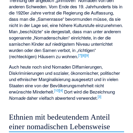
Trennung der angeblich „primitiven“ Nomaden von den
anderen Schweden. Vom Ende des 19. Jahrhunderts bis in
die 1920er Jahre vertrat die Regierung die Auffassung,
dass man die „Samenrasse“ bevormunden müsse, da sie
nicht in der Lage sei, eine höhere Kulturstufe einzunehmen.
Man „beschützte“ sie dergestalt, dass man unter anderem
sogenannte „Nomadenschulen“ einrichtete, in der die
samischen Kinder auf niedrigstem Niveau unterrichtet
wurden oder den Samen verbot, in „richtigen“
[
7
]
[
8
]
[
9
]
(rechteckigen) Häusern zu wohnen.
Auch heute noch sind Nomaden Diffamierungen,
Diskriminierungen und sozialer, ökonomischer, politischer
und ethnischer Marginalisierung ausgesetzt und in vielen
Staaten eine von der Bevölkerungsmehrheit nicht
[
10
]
[
4
]
erwünschte Minderheit.
Dort wird die Bezeichnung
[
3
]
Nomade
daher vielfach abwertend verwendet.
Ethnien mit bedeutendem Anteil
einer nomadischen Lebensweise