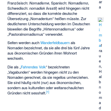
ar
Französisch:
Nomadisme
, Spanisch:
Nomadismo
,
a
Schwedisch:
nomadisk livsstil
) wird hingegen nicht
differenziert, so dass die korrekte deutsche
Übersetzung „Nomadentum“ heißen müsste. Zur
deutlicheren Unterscheidung werden im Deutschen
H
bisweilen die Begriffe „
Hirtennomadismus
“ oder
i
„Pastoralnomadismus“ verwendet.
m
b
Selten werden auch
Wanderfeldbauern
als
a
f
Nomaden bezeichnet, da sie alle drei bis fünf Jahre
ra
aus ökonomischen Gründen ihren Wohnort
u
wechseln.
e
n,
Die als „
Fahrendes Volk
“ bezeichneten
H
„Vagabunden“ werden hingegen
nicht
zu den
al
Nomaden gerechnet, da sie regellos umherziehen.
b
Sie sind häufig nicht (nur) aus ökonomischen,
n
sondern aus kulturellen oder weltanschaulichen
o
[
1
]
Gründen nicht sesshaft.
m
a
d