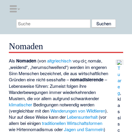
Nomaden
Als
Nomaden
(von
altgriechisch
νομάς
nomás
,
„weidend“, „herumschweifend“) werden im engeren
T
Sinn Menschen bezeichnet, die aus wirtschaftlichen
u
Gründen eine nicht-sesshafte –
nomadisierende
–
ar
Lebensweise führen: Zumeist folgen ihre
e
Wanderbewegungen immer wiederkehrenden
g
,
Mustern, die vor allem aufgrund schwankender
kl
klimatischer
Bedingungen notwendig werden
a
(vergleichbar mit den
Wanderungen von Wildtieren
).
s
Nur auf diese Weise kann der
Lebensunterhalt
(vor
si
allem bei einigen
traditionellen Wirtschaftsformen
s
wie
Hirtennomadismus
oder
Jagen und Sammeln
)
c