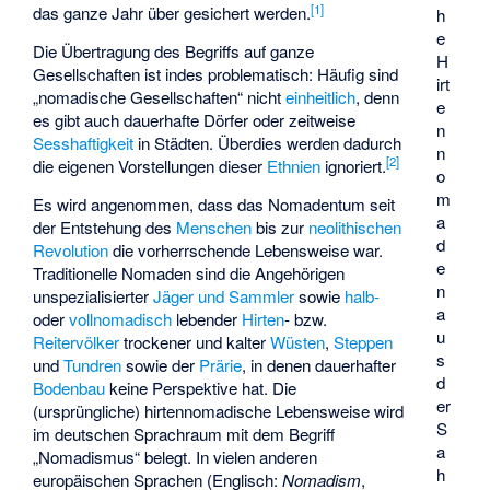
[
1
]
das ganze Jahr über gesichert werden.
h
e
Die Übertragung des Begriffs auf ganze
H
Gesellschaften ist indes problematisch: Häufig sind
irt
„nomadische Gesellschaften“ nicht
einheitlich
, denn
e
es gibt auch dauerhafte Dörfer oder zeitweise
n
Sesshaftigkeit
in Städten. Überdies werden dadurch
n
[
2
]
die eigenen Vorstellungen dieser
Ethnien
ignoriert.
o
m
Es wird angenommen, dass das Nomadentum seit
a
der Entstehung des
Menschen
bis zur
neolithischen
d
Revolution
die vorherrschende Lebensweise war.
e
Traditionelle Nomaden sind die Angehörigen
n
unspezialisierter
Jäger und Sammler
sowie
halb-
a
oder
vollnomadisch
lebender
Hirten
- bzw.
u
Reitervölker
trockener und kalter
Wüsten
,
Steppen
s
und
Tundren
sowie der
Prärie
, in denen dauerhafter
d
Bodenbau
keine Perspektive hat. Die
er
(ursprüngliche) hirtennomadische Lebensweise wird
S
im deutschen Sprachraum mit dem Begriff
a
„Nomadismus“ belegt. In vielen anderen
h
europäischen Sprachen (Englisch:
Nomadism
,