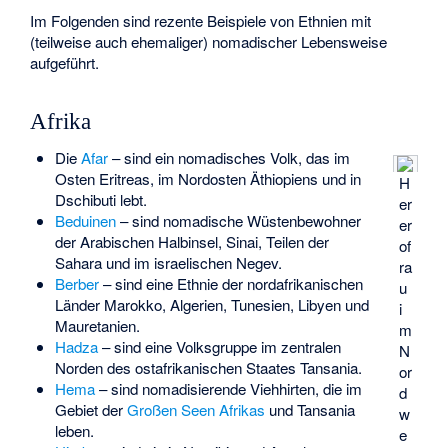
Im Folgenden sind rezente Beispiele von Ethnien mit
(teilweise auch ehemaliger) nomadischer Lebensweise
aufgeführt.
Afrika
Die
Afar
– sind ein nomadisches Volk, das im
Osten Eritreas, im Nordosten Äthiopiens und in
H
Dschibuti lebt.
er
Beduinen
– sind nomadische Wüstenbewohner
er
der Arabischen Halbinsel, Sinai, Teilen der
of
Sahara und im israelischen Negev.
ra
Berber
– sind eine Ethnie der nordafrikanischen
u
Länder Marokko, Algerien, Tunesien, Libyen und
i
Mauretanien.
m
Hadza
– sind eine Volksgruppe im zentralen
N
Norden des ostafrikanischen Staates Tansania.
or
Hema
– sind nomadisierende Viehhirten, die im
d
Gebiet der
Großen Seen Afrikas
und Tansania
w
leben.
e