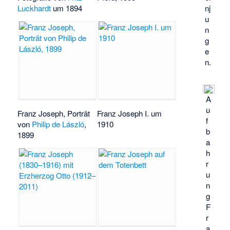
Luckhardt
um 1894
nj
u
n
g
e
n.
A
u
Franz Joseph, Porträt
Franz Joseph I. um
f
von
Philip de László
,
1910
b
1899
a
h
r
u
n
g
F
r
a