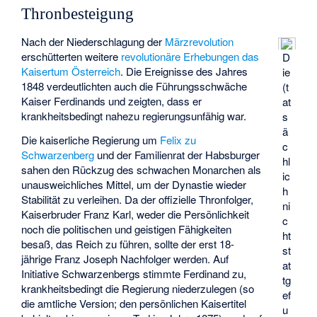
Thronbesteigung
Nach der Niederschlagung der
Märzrevolution
erschütterten weitere
revolutionäre Erhebungen das
D
Kaisertum Österreich
. Die Ereignisse des Jahres
ie
1848 verdeutlichten auch die Führungsschwäche
(t
Kaiser Ferdinands und zeigten, dass er
at
krankheitsbedingt nahezu regierungsunfähig war.
s
ä
Die kaiserliche Regierung um
Felix zu
c
Schwarzenberg
und der Familienrat der Habsburger
hl
sahen den Rückzug des schwachen Monarchen als
ic
unausweichliches Mittel, um der Dynastie wieder
h
Stabilität zu verleihen. Da der offizielle Thronfolger,
ni
Kaiserbruder Franz Karl, weder die Persönlichkeit
c
noch die politischen und geistigen Fähigkeiten
ht
besaß, das Reich zu führen, sollte der erst 18-
st
jährige Franz Joseph Nachfolger werden. Auf
at
Initiative Schwarzenbergs stimmte Ferdinand zu,
tg
krankheitsbedingt die Regierung niederzulegen (so
ef
die amtliche Version; den persönlichen Kaisertitel
u