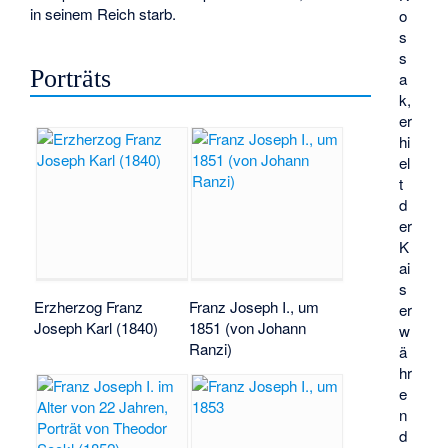
in seinem Reich starb.
o
s
s
Porträts
a
k
,
er
hi
el
t
d
er
K
ai
s
Erzherzog Franz
Franz Joseph I., um
er
Joseph Karl (1840)
1851 (von Johann
w
Ranzi)
ä
hr
e
n
d