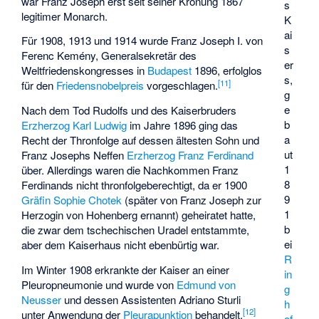
war Franz Joseph erst seit seiner Krönung 1867
s
legitimer Monarch.
K
ai
Für 1908, 1913 und 1914 wurde Franz Joseph I. von
s
Ferenc Kemény
, Generalsekretär des
er
Weltfriedenskongresses in
Budapest
1896, erfolglos
s,
[
11
]
für den
Friedensnobelpreis
vorgeschlagen.
g
e
Nach dem Tod Rudolfs und des Kaiserbruders
b
Erzherzog Karl Ludwig
im Jahre 1896 ging das
a
Recht der Thronfolge auf dessen ältesten Sohn und
ut
Franz Josephs Neffen
Erzherzog Franz Ferdinand
1
über. Allerdings waren die Nachkommen Franz
8
Ferdinands nicht thronfolgeberechtigt, da er 1900
9
Gräfin Sophie Chotek
(später von Franz Joseph zur
1
Herzogin von Hohenberg ernannt) geheiratet hatte,
b
die zwar dem tschechischen Uradel entstammte,
ei
aber dem Kaiserhaus nicht ebenbürtig war.
R
Im Winter 1908 erkrankte der Kaiser an einer
in
Pleuropneumonie
und wurde von
Edmund von
g
Neusser
und dessen Assistenten
Adriano Sturli
h
[
12
]
unter Anwendung der
Pleurapunktion
behandelt.
of