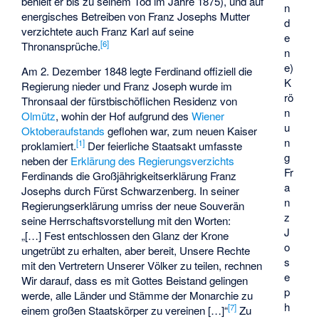
behielt er bis zu seinem Tod im Jahre 1875), und auf
n
energisches Betreiben von Franz Josephs Mutter
d
verzichtete auch Franz Karl auf seine
e
[
6
]
Thronansprüche.
n
e)
Am 2. Dezember 1848 legte Ferdinand offiziell die
K
Regierung nieder und Franz Joseph wurde im
rö
Thronsaal der fürstbischöflichen Residenz von
n
Olmütz
, wohin der Hof aufgrund des
Wiener
u
Oktoberaufstands
geflohen war, zum neuen Kaiser
n
[
1
]
proklamiert.
Der feierliche Staatsakt umfasste
g
neben der
Erklärung des Regierungsverzichts
Fr
Ferdinands die Großjährigkeitserklärung Franz
a
Josephs durch Fürst Schwarzenberg. In seiner
n
Regierungserklärung umriss der neue Souverän
z
seine Herrschaftsvorstellung mit den Worten:
J
„[…] Fest entschlossen den Glanz der Krone
o
ungetrübt zu erhalten, aber bereit, Unsere Rechte
s
mit den Vertretern Unserer Völker zu teilen, rechnen
e
Wir darauf, dass es mit Gottes Beistand gelingen
p
werde, alle Länder und Stämme der Monarchie zu
h
[
7
]
einem großen Staatskörper zu vereinen […]“
Zu