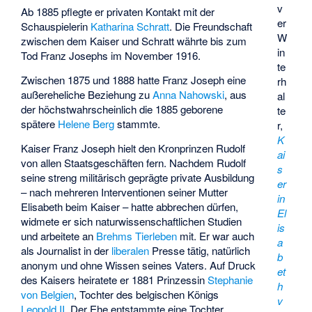
v
Ab 1885 pflegte er privaten Kontakt mit der
er
Schauspielerin
Katharina Schratt
. Die Freundschaft
W
zwischen dem Kaiser und Schratt währte bis zum
in
Tod Franz Josephs im November 1916.
te
Zwischen 1875 und 1888 hatte Franz Joseph eine
rh
außereheliche Beziehung zu
Anna Nahowski
, aus
al
der höchstwahrscheinlich die 1885 geborene
te
spätere
Helene Berg
stammte.
r,
K
Kaiser Franz Joseph hielt den Kronprinzen Rudolf
ai
von allen Staatsgeschäften fern. Nachdem Rudolf
s
seine streng militärisch geprägte private Ausbildung
er
– nach mehreren Interventionen seiner Mutter
in
Elisabeth beim Kaiser – hatte abbrechen dürfen,
El
widmete er sich naturwissenschaftlichen Studien
is
und arbeitete an
Brehms Tierleben
mit. Er war auch
a
als Journalist in der
liberalen
Presse tätig, natürlich
b
anonym und ohne Wissen seines Vaters. Auf Druck
et
des Kaisers heiratete er 1881 Prinzessin
Stephanie
h
von Belgien
, Tochter des belgischen Königs
v
Leopold II.
Der Ehe entstammte eine Tochter,