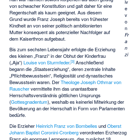
iv
von schwacher Konstitution und galt daher für eine
e
Regentschaft als kaum geeignet. Aus diesem
v
Grund wurde Franz Joseph bereits von frühester
o
Kindheit an von seiner politisch ambitionierten
n
Mutter konsequent als potenzieller Nachfolger auf
Fr
dem Kaiserthron aufgebaut.
a
n
Bis zum sechsten Lebensjahr erfolgte die Erziehung
zi
des kleinen „Franzi“ in der Obhut der
Kinderfrau
[
3
]
(„Aja“)
Louise von Sturmfeder
.
Anschließend
begann die „Staatserziehung“, deren zentrale Inhalte
„Pflichtbewusstsein“, Religiosität und dynastisches
Bewusstsein waren. Der
Theologe
Joseph Othmar von
Rauscher
vermittelte ihm das unantastbare
Herrschaftsverständnis göttlichen Ursprungs
(
Gottesgnadentum
), weshalb es keinerlei Mitwirkung der
Bevölkerung an der Herrschaft in Form von Parlamenten
bedürfe.
Die Erzieher
Heinrich Franz von Bombelles
und
Oberst
Johann Baptist Coronini-Cronberg
verordneten Erzherzog
Franz ein enormes Lernpensum, das zunächst 18