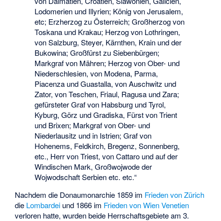
von Dalmatien, Croatien, Slawonien, Galicien,
Lodomerien und Illyrien; König von Jerusalem,
etc; Erzherzog zu Österreich; Großherzog von
Toskana und Krakau; Herzog von Lothringen,
von Salzburg, Steyer, Kärnthen, Krain und der
Bukowina; Großfürst zu Siebenbürgen;
Markgraf von Mähren; Herzog von Ober- und
Niederschlesien, von Modena, Parma,
Piacenza und Guastalla, von Auschwitz und
Zator, von Teschen, Friaul, Ragusa und Zara;
gefürsteter Graf von Habsburg und Tyrol,
Kyburg, Görz und Gradiska, Fürst von Trient
und Brixen; Markgraf von Ober- und
Niederlausitz und in Istrien; Graf von
Hohenems, Feldkirch, Bregenz, Sonnenberg,
etc., Herr von Triest, von Cattaro und auf der
Windischen Mark, Großwojwode der
Wojwodschaft Serbien etc. etc.“
Nachdem die Donaumonarchie 1859 im
Frieden von Zürich
die
Lombardei
und 1866 im
Frieden von Wien
Venetien
verloren hatte, wurden beide Herrschaftsgebiete am 3.