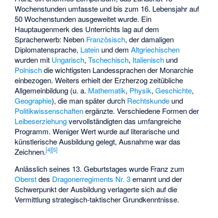
Wochenstunden umfasste und bis zum 16. Lebensjahr auf
50 Wochenstunden ausgeweitet wurde. Ein
Hauptaugenmerk des Unterrichts lag auf dem
Spracherwerb: Neben
Französisch
, der damaligen
Diplomatensprache,
Latein
und dem
Altgriechischen
wurden mit
Ungarisch
,
Tschechisch
,
Italienisch
und
Polnisch
die wichtigsten Landessprachen der Monarchie
einbezogen. Weiters erhielt der Erzherzog zeitübliche
Allgemeinbildung (u. a.
Mathematik
,
Physik
,
Geschichte
,
Geographie
), die man später durch
Rechtskunde
und
Politikwissenschaften
ergänzte. Verschiedene Formen der
Leibeserziehung
vervollständigten das umfangreiche
Programm. Weniger Wert wurde auf literarische und
künstlerische Ausbildung gelegt, Ausnahme war das
[
4
]
[
5
]
Zeichnen.
Anlässlich seines 13. Geburtstages wurde Franz zum
Oberst
des
Dragonerregiments Nr. 3
ernannt und der
Schwerpunkt der Ausbildung verlagerte sich auf die
Vermittlung strategisch-taktischer Grundkenntnisse.