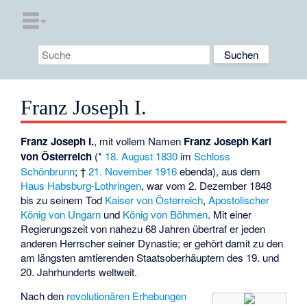
Franz Joseph I.
Franz Joseph I.
, mit vollem Namen
Franz Joseph Karl
von Österreich
(*
18. August
1830
im
Schloss
Schönbrunn
; †
21. November
1916
ebenda), aus dem
Haus Habsburg-Lothringen
, war vom 2. Dezember 1848
bis zu seinem Tod
Kaiser von Österreich
,
Apostolischer
König von Ungarn
und
König von Böhmen
. Mit einer
Regierungszeit von nahezu 68 Jahren übertraf er jeden
anderen Herrscher seiner Dynastie; er gehört damit zu den
am
längsten amtierenden Staatsoberhäuptern
des 19. und
20. Jahrhunderts weltweit.
Nach den
revolutionären Erhebungen