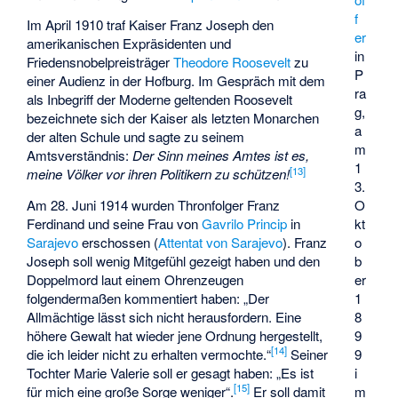
f
Im April 1910 traf Kaiser Franz Joseph den
er
amerikanischen Expräsidenten und
in
Friedensnobelpreisträger
Theodore Roosevelt
zu
P
einer Audienz in der Hofburg. Im Gespräch mit dem
ra
als Inbegriff der Moderne geltenden Roosevelt
g,
bezeichnete sich der Kaiser als letzten Monarchen
a
der alten Schule und sagte zu seinem
m
Amtsverständnis:
Der Sinn meines Amtes ist es,
1
[
13
]
meine Völker vor ihren Politikern zu schützen!
3.
O
Am 28. Juni 1914 wurden Thronfolger Franz
kt
Ferdinand und seine Frau von
Gavrilo Princip
in
o
Sarajevo
erschossen (
Attentat von Sarajevo
). Franz
b
Joseph soll wenig Mitgefühl gezeigt haben und den
er
Doppelmord laut einem Ohrenzeugen
1
folgendermaßen kommentiert haben: „Der
8
Allmächtige lässt sich nicht herausfordern. Eine
9
höhere Gewalt hat wieder jene Ordnung hergestellt,
[
14
]
9
die ich leider nicht zu erhalten vermochte.“
Seiner
i
Tochter Marie Valerie soll er gesagt haben: „Es ist
[
15
]
m
für mich eine große Sorge weniger“.
Er soll damit