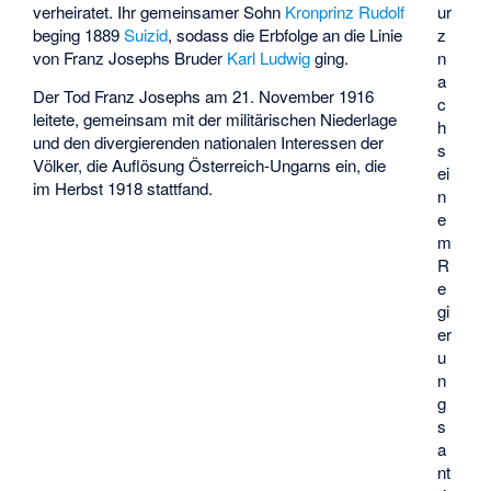
ur
verheiratet. Ihr gemeinsamer Sohn
Kronprinz Rudolf
z
beging 1889
Suizid
, sodass die Erbfolge an die Linie
n
von Franz Josephs Bruder
Karl Ludwig
ging.
a
Der Tod Franz Josephs am 21. November 1916
c
leitete, gemeinsam mit der militärischen Niederlage
h
und den divergierenden nationalen Interessen der
s
Völker, die Auflösung Österreich-Ungarns ein, die
ei
im Herbst 1918 stattfand.
n
e
m
R
e
gi
er
u
n
g
s
a
nt