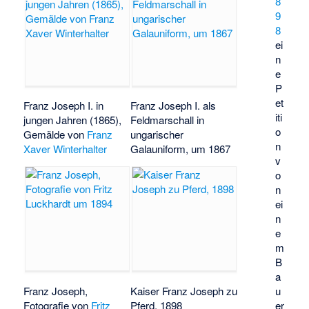
8
9
8
ei
n
e
P
et
Franz Joseph I. in
Franz Joseph I. als
iti
jungen Jahren (1865),
Feldmarschall in
o
Gemälde von
Franz
ungarischer
n
Xaver Winterhalter
Galauniform, um 1867
v
o
n
ei
n
e
m
B
a
Franz Joseph,
Kaiser Franz Joseph zu
u
Fotografie von
Fritz
Pferd, 1898
er