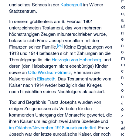
F
und seines Sohnes in der
Kaisergruft
im Wiener
ot
Stadtzentrum.
o,
a
In seinem größtenteils am 6. Februar 1901
uf
unterzeichneten Testament, das von mehreren
g
höchstrangigen Zeugen mitunterschrieben wurde,
e
befasste sich Franz Joseph vor allem mit den
n
[
24
]
Finanzen seiner Familie.
Kleine Ergänzungen von
o
1913 und 1914 befassten sich mit Zahlungen an die
m
Thronfolgergattin, die
Herzogin von Hohenberg
, und
m
deren (den Habsburgern nicht ebenbürtige) Kinder
e
sowie an
Otto Windisch-Graetz
, Ehemann der
n
Kaiserenkelin
Elisabeth
. Das Testament wurde vom
v
Kaiser nach 1914 weder bezüglich des Krieges
o
noch hinsichtlich seines Nachfolgers aktualisiert.
n
Tod und Begräbnis Franz Josephs wurden von
J
einigen Zeitgenossen als Vorboten für den
o
kommenden Untergang der Monarchie gewertet, die
z
ihren Kaiser um lediglich zwei Jahre überlebte und
s
im Oktober/November 1918 auseinanderfiel
. Franz
ef
Joseph war der letzte europäische Kaiser, der noch
K