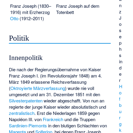
n
Franz Joseph (1830–
Franz Joseph auf dem
z
1916) mit Erzherzog
Totenbett
J
Otto
(1912–2011)
o
s
e
Politik
p
h
s
Innenpolitik
in
d
Die nach der Regierungsübernahme von Kaiser
e
Franz Joseph I. (im Revolutionsjahr 1848) am 4.
r
März 1849 erlassene Reichsverfassung
H
(
Oktroyierte Märzverfassung
) wurde nie voll
o
umgesetzt und am 31. Dezember 1851 mit den
f
Silvesterpatenten
wieder abgeschafft. Von nun an
b
regierte der junge Kaiser wieder absolutistisch und
u
zentralistisch
. Erst die Niederlagen 1859 gegen
r
Napoléon III.
von
Frankreich
und die Truppen
g
Sardinien-Piemonts
in den blutigen Schlachten von
k
Magenta
und
Solferino
, bei denen Franz Joseph