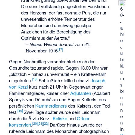
Die sonst vollständig ungestörten Funktionen
6
des Herzens, der fast normale Puls, die nur
0-
unwesentlich erhöhte Temperatur des
J
Monarchen sind durchweg günstige
a
Anzeichen für die Berechtigung des
hr
Optimismus der Aerzte.“
e-
–
Neues Wiener Journal
vom 21.
J
[
17
]
November 1916
u
bi
Gegen Nachmittag verschlechterte sich der
lä
Gesundheitszustand rapide. Gegen 13.00 Uhr war
u
„plötzlich – nahezu unvermutet – ein Kräfteverfall“
m
[
18
]
eingetreten.
Schließlich stellte Leibarzt
Joseph
s
von Kerzl
kurz nach 21 Uhr in Gegenwart enger
br
Familienmitglieder, kaiserlicher
Adjutanten
(
Adalbert
u
Spányik von Dömeháza
) und
Eugen Ketterls
, des
n
persönlichen
Kammerdieners
des Kaisers, den Tod
n
[
19
]
fest.
Zwei Tage später wurde sein Leichnam
e
durch die Ärzte Kerzl,
Kolisko
und
Ortner
n
[
20
]
[
21
]
[
22
]
konserviert
.
Darüber hinaus „wurde der
in
ruhende Leichnam des Monarchen photographisch