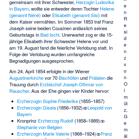
gemeinsam mit ihrer Schwester,
Herzogin Ludovika
e
in Bayern
, wollte sie entweder deren Tochter
Helene
n
(genannt Néné)
oder
Elisabeth (genannt Sisi)
mit
R
dem Kaiser vermählen. Im Sommer 1853 traf Franz
e
Joseph seine beiden Cousinen anlässlich seines
si
Geburtstags in
Bad Ischl
. Unerwartet zog er die 15-
d
jährige Elisabeth ihrer Schwester Helene vor und
e
am 19. August fand die feierliche Verlobung statt. In
n
Folge der Verlobung wurden umfangreiche
z
Begnadigungen ausgesprochen.
v
o
Am 24. April 1854 erfolgte in der Wiener
n
Augustinerkirche
vor 70
Bischöfen
und
Prälaten
die
O
Trauung durch
Erzbischof
Joseph Othmar von
l
Rauscher
. Aus der Ehe gingen vier Kinder hervor:
m
Erzherzogin Sophie Friederike
(1855–1857)
üt
Erzherzogin Gisela
(1856–1932) ⚭
Leopold von
z,
Bayern
G
Kronprinz
Erzherzog Rudolf
(1858–1889) ⚭
e
Stephanie von Belgien
m
Erzherzogin Marie Valerie
(1868–1924) ⚭
Franz
äl