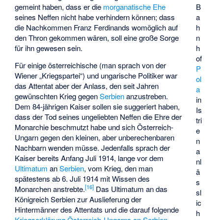
B
gemeint haben, dass er die
morganatische Ehe
a
seines Neffen nicht habe verhindern können; dass
h
die Nachkommen Franz Ferdinands womöglich auf
n
den Thron gekommen wären, soll eine große Sorge
h
für ihn gewesen sein.
of
Für einige österreichische (man sprach von der
P
Wiener „Kriegspartei“) und ungarische Politiker war
ol
das Attentat aber der Anlass, den seit Jahren
a
gewünschten Krieg gegen
Serbien
anzustreben.
in
Dem 84-jährigen Kaiser sollen sie suggeriert haben,
Is
dass der Tod seines ungeliebten Neffen die Ehre der
tri
Monarchie beschmutzt habe und sich Österreich-
e
Ungarn gegen den kleinen, aber unberechenbaren
n
Nachbarn wenden müsse. Jedenfalls sprach der
a
Kaiser bereits Anfang Juli 1914, lange vor dem
nl
Ultimatum
an
Serbien
, vom Krieg, den man
ä
spätestens ab 6. Juli 1914 mit Wissen des
s
[
16
]
Monarchen anstrebte.
Das Ultimatum an das
sl
Königreich Serbien zur Auslieferung der
ic
Hintermänner des Attentats und die darauf folgende
h
Kriegserklärung Österreich-Ungarns an Serbien