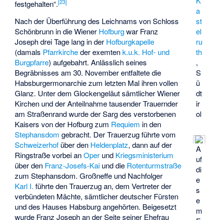
K
[
23
]
festgehalten“.
a
Nach der Überführung des Leichnams von Schloss
st
Schönbrunn in die Wiener
Hofburg
war Franz
el
Joseph drei Tage lang in der
Hofburgkapelle
ru
(damals
Pfarrkirche
der
exemten
k.u.k. Hof- und
th
Burgpfarre
) aufgebahrt. Anlässlich seines
,
Begräbnisses am 30. November entfaltete die
S
Habsburgermonarchie zum letzten Mal ihren vollen
ü
Glanz. Unter dem Glockengeläut sämtlicher Wiener
dt
Kirchen und der Anteilnahme tausender Trauernder
ir
am Straßenrand wurde der Sarg des verstorbenen
ol
Kaisers von der Hofburg zum
Requiem
in den
Stephansdom
gebracht. Der Trauerzug führte vom
Schweizerhof
über den
Heldenplatz
, dann auf der
A
Ringstraße vorbei an
Oper
und
Kriegsministerium
uf
über den
Franz-Josefs-Kai
und die
Rotenturmstraße
di
zum Stephansdom. Großneffe und Nachfolger
e
Karl I.
führte den Trauerzug an, dem Vertreter der
s
verbündeten Mächte, sämtlicher deutscher Fürsten
e
und des Hauses Habsburg angehörten. Beigesetzt
m
wurde Franz Joseph an der Seite seiner Ehefrau