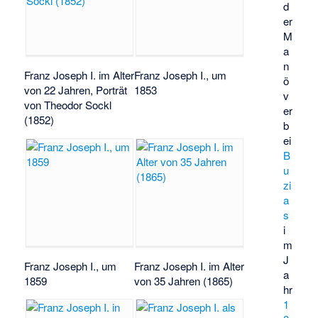
d
er
M
a
n
Franz Joseph I. im Alter
Franz Joseph I., um
ö
von 22 Jahren, Porträt
1853
v
von
Theodor Sockl
er
(1852)
b
ei
B
u
zi
a
s
i
m
J
Franz Joseph I., um
Franz Joseph I. im Alter
a
1859
von 35 Jahren (1865)
hr
1