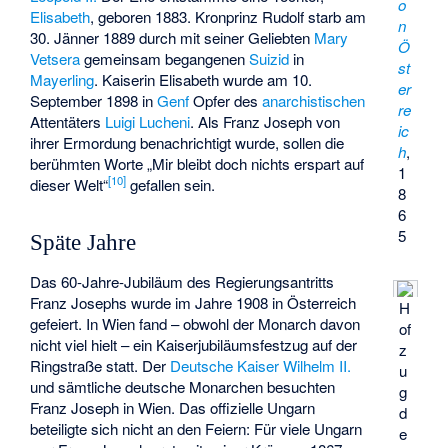
o
Elisabeth
, geboren 1883. Kronprinz Rudolf starb am
n
30. Jänner 1889 durch mit seiner Geliebten
Mary
Ö
Vetsera
gemeinsam begangenen
Suizid
in
st
Mayerling
. Kaiserin Elisabeth wurde am 10.
er
September 1898 in
Genf
Opfer des
anarchistischen
re
Attentäters
Luigi Lucheni
. Als Franz Joseph von
ic
ihrer Ermordung benachrichtigt wurde, sollen die
h
,
berühmten Worte „Mir bleibt doch nichts erspart auf
1
[
10
]
dieser Welt“
gefallen sein.
8
6
5
Späte Jahre
Das 60-Jahre-Jubiläum des Regierungsantritts
Franz Josephs wurde im Jahre 1908 in Österreich
H
gefeiert. In Wien fand – obwohl der Monarch davon
of
nicht viel hielt – ein Kaiserjubiläumsfestzug auf der
z
Ringstraße statt. Der
Deutsche Kaiser
Wilhelm II.
u
und sämtliche deutsche Monarchen besuchten
g
Franz Joseph in Wien. Das offizielle Ungarn
d
beteiligte sich nicht an den Feiern: Für viele Ungarn
e