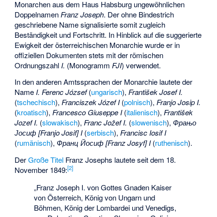
Monarchen aus dem Haus Habsburg ungewöhnlichen
Doppelnamen
Franz Joseph
. Der ohne Bindestrich
geschriebene Name signalisierte somit zugleich
Beständigkeit und Fortschritt. In Hinblick auf die suggerierte
Ewigkeit der österreichischen Monarchie wurde er in
offiziellen Dokumenten stets mit der römischen
Ordnungszahl
I.
(Monogramm
FJI
) verwendet.
In den anderen Amtssprachen der Monarchie lautete der
Name
I. Ferenc József
(
ungarisch
),
František Josef I.
(
tschechisch
),
Franciszek Józef I
(
polnisch
),
Franjo Josip I.
(
kroatisch
),
Francesco Giuseppe I
(
italienisch
),
František
Jozef I.
(
slowakisch
),
Franc Jožef I.
(
slowenisch
),
Фрањо
Јосиф [Franjo Josif] I
(
serbisch
),
Francisc Iosif I
(
rumänisch
),
Франц Йосиф [Franz Josyf] I
(
ruthenisch
).
Der
Große Titel
Franz Josephs lautete seit dem 18.
[
2
]
November 1849:
„Franz Joseph I. von Gottes Gnaden Kaiser
von Österreich, König von Ungarn und
Böhmen, König der Lombardei und Venedigs,