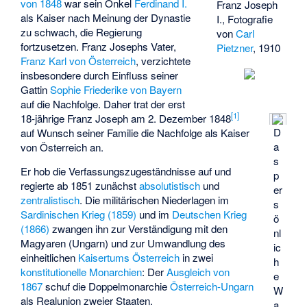
von 1848
war sein Onkel
Ferdinand I.
Franz Joseph
als Kaiser nach Meinung der Dynastie
I., Fotografie
zu schwach, die Regierung
von
Carl
fortzusetzen. Franz Josephs Vater,
Pietzner
, 1910
Franz Karl von Österreich
, verzichtete
insbesondere durch Einfluss seiner
Gattin
Sophie Friederike von Bayern
auf die Nachfolge. Daher trat der erst
[
1
]
18-jährige Franz Joseph am 2. Dezember 1848
D
auf Wunsch seiner Familie die Nachfolge als Kaiser
a
von Österreich an.
s
Er hob die Verfassungszugeständnisse auf und
p
regierte ab 1851 zunächst
absolutistisch
und
er
zentralistisch
. Die militärischen Niederlagen im
s
Sardinischen Krieg (1859)
und im
Deutschen Krieg
ö
(1866)
zwangen ihn zur Verständigung mit den
nl
Magyaren (Ungarn) und zur Umwandlung des
ic
einheitlichen
Kaisertums Österreich
in zwei
h
konstitutionelle Monarchien
: Der
Ausgleich von
e
1867
schuf die Doppelmonarchie
Österreich-Ungarn
W
als Realunion zweier Staaten.
a