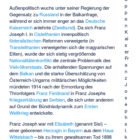
p
Außenpolitisch wuchs unter seiner Regierung der
p
Gegensatz zu
Russland
in der Balkanfrage,
e
während er sich immer enger an das
Deutsche
n
Kaiserreich
anlehnte (
Zweibund
). Da sich Franz
K
Joseph I. in
Cisleithanien
innenpolitisch
ai
föderalistischen
Reformen verweigerte (in
s
Transleithanien
verweigerten sich die magyarischen
er
Eliten), wurde der sich stetig vergrößernde
Fr
Nationalitätenkonflikt
die zentrale Problematik des
a
Vielvölkerstaats
. Die anhaltenden Spannungen auf
n
dem
Balkan
und die starke Überschätzung von
z
Österreich-Ungarns militärischen Möglichkeiten
J
mündeten 1914 nach der Ermordung des
o
Thronfolgers
Franz Ferdinand
in Franz Josephs
s
Kriegserklärung
an
Serbien
, die sich unter anderem
e
auf Grund der Bündnisdynamik zum
Ersten
p
Weltkrieg
entwickelte.
h
s
Franz Joseph war mit
Elisabeth
(genannt Sisi) –
I.
einer geborenen
Herzogin in Bayern
aus dem
Haus
k
Wittelsbach
– bis zu ihrem gewaltsamen Tod 1898