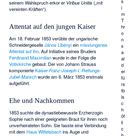
s
seinem Wahlspruch erkor er
Viribus Unitis
(„mit
i
vereinten Kräften“).
m
T
Attentat auf den jungen Kaiser
hr
o
Am 18. Februar 1853 verübte der ungarische
n
Schneidergeselle
János Libényi
ein
misslungenes
s
Attentat auf ihn
. Auf Initiative seines Bruders
a
Ferdinand Maximilian
wurde in der Folge die
al
Votivkirche
gebaut. Der von Johann Strauss
d
komponierte
Kaiser-Franz-Joseph-I.-Rettungs-
er
Jubel-Marsch
wurde am 6. März 1853 erstmals
fü
aufgeführt.
rs
tb
is
Ehe und Nachkommen
c
h
1853 suchte die dynastiebewusste Erzherzogin
öf
Sophie nach einer geeigneten Braut für ihren noch
li
unverheirateten Sohn. Sie fasste eine Verbindung
c
mit dem
Haus Wittelsbach
ins Auge und
h