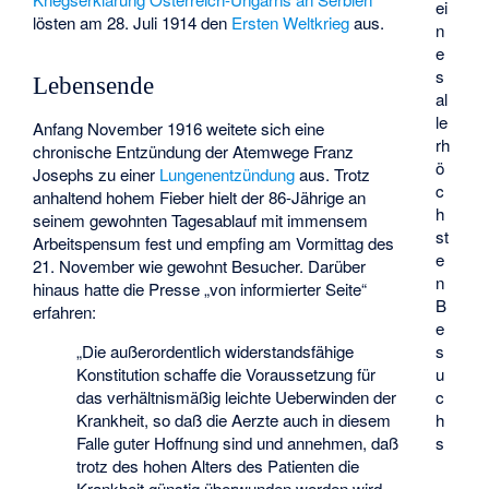
ei
lösten am 28. Juli 1914 den
Ersten Weltkrieg
aus.
n
e
s
Lebensende
al
le
Anfang November 1916 weitete sich eine
rh
chronische Entzündung der Atemwege Franz
ö
Josephs zu einer
Lungenentzündung
aus. Trotz
c
anhaltend hohem Fieber hielt der 86-Jährige an
h
seinem gewohnten Tagesablauf mit immensem
st
Arbeitspensum fest und empfing am Vormittag des
e
21. November wie gewohnt Besucher. Darüber
n
hinaus hatte die Presse „von informierter Seite“
B
erfahren:
e
s
„Die außerordentlich widerstandsfähige
u
Konstitution schaffe die Voraussetzung für
c
das verhältnismäßig leichte Ueberwinden der
h
Krankheit, so daß die Aerzte auch in diesem
s
Falle guter Hoffnung sind und annehmen, daß
trotz des hohen Alters des Patienten die
Krankheit günstig überwunden werden wird.