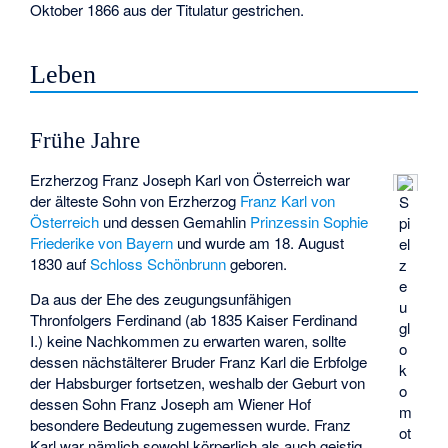
Oktober 1866 aus der Titulatur gestrichen.
Leben
Frühe Jahre
Erzherzog Franz Joseph Karl von Österreich war
der älteste Sohn von Erzherzog
Franz Karl von
S
Österreich
und dessen Gemahlin
Prinzessin Sophie
pi
Friederike von Bayern
und wurde am 18. August
el
1830 auf
Schloss Schönbrunn
geboren.
z
e
Da aus der Ehe des zeugungsunfähigen
u
Thronfolgers Ferdinand (ab 1835 Kaiser Ferdinand
gl
I.) keine Nachkommen zu erwarten waren, sollte
o
dessen nächstälterer Bruder Franz Karl die Erbfolge
k
der Habsburger fortsetzen, weshalb der Geburt von
o
dessen Sohn Franz Joseph am Wiener Hof
m
besondere Bedeutung zugemessen wurde. Franz
ot
Karl war nämlich sowohl körperlich als auch geistig