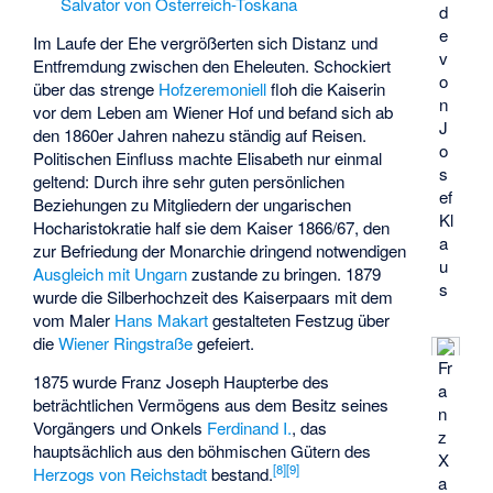
Salvator von Österreich-Toskana
d
e
Im Laufe der Ehe vergrößerten sich Distanz und
v
Entfremdung zwischen den Eheleuten. Schockiert
o
über das strenge
Hofzeremoniell
floh die Kaiserin
n
vor dem Leben am Wiener Hof und befand sich ab
J
den 1860er Jahren nahezu ständig auf Reisen.
o
Politischen Einfluss machte Elisabeth nur einmal
s
geltend: Durch ihre sehr guten persönlichen
ef
Beziehungen zu Mitgliedern der ungarischen
Kl
Hocharistokratie half sie dem Kaiser 1866/67, den
a
zur Befriedung der Monarchie dringend notwendigen
u
Ausgleich mit Ungarn
zustande zu bringen. 1879
s
wurde die Silberhochzeit des Kaiserpaars mit dem
vom Maler
Hans Makart
gestalteten Festzug über
die
Wiener Ringstraße
gefeiert.
Fr
1875 wurde Franz Joseph Haupterbe des
a
beträchtlichen Vermögens aus dem Besitz seines
n
Vorgängers und Onkels
Ferdinand I.
, das
z
hauptsächlich aus den böhmischen Gütern des
X
[
8
]
[
9
]
Herzogs von Reichstadt
bestand.
a