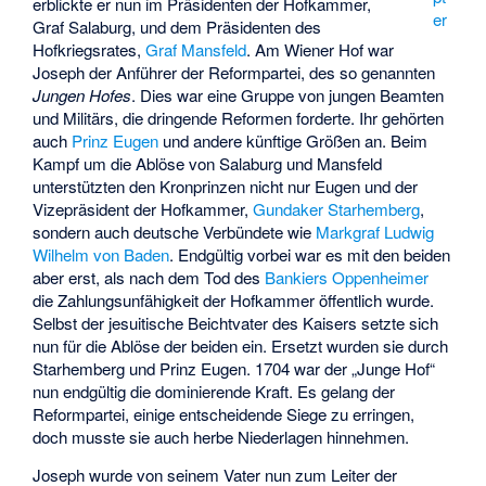
erblickte er nun im Präsidenten der Hofkammer,
er
Graf Salaburg, und dem Präsidenten des
Hofkriegsrates,
Graf Mansfeld
. Am Wiener Hof war
Joseph der Anführer der Reformpartei, des so genannten
Jungen Hofes
. Dies war eine Gruppe von jungen Beamten
und Militärs, die dringende Reformen forderte. Ihr gehörten
auch
Prinz Eugen
und andere künftige Größen an. Beim
Kampf um die Ablöse von Salaburg und Mansfeld
unterstützten den Kronprinzen nicht nur Eugen und der
Vizepräsident der Hofkammer,
Gundaker Starhemberg
,
sondern auch deutsche Verbündete wie
Markgraf Ludwig
Wilhelm von Baden
. Endgültig vorbei war es mit den beiden
aber erst, als nach dem Tod des
Bankiers Oppenheimer
die Zahlungsunfähigkeit der Hofkammer öffentlich wurde.
Selbst der jesuitische Beichtvater des Kaisers setzte sich
nun für die Ablöse der beiden ein. Ersetzt wurden sie durch
Starhemberg und Prinz Eugen. 1704 war der „Junge Hof“
nun endgültig die dominierende Kraft. Es gelang der
Reformpartei, einige entscheidende Siege zu erringen,
doch musste sie auch herbe Niederlagen hinnehmen.
Joseph wurde von seinem Vater nun zum Leiter der