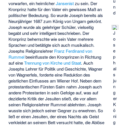
u
vorwarfen, ein heimlicher
Jansenist
zu sein. Der
n
Kronprinz hatte für den Vater ein gewisses Maß an
d
politischer Bedeutung. So wurde Joseph bereits als
Neunjähriger 1687 zum König von Ungarn gekrönt.
Joseph wurde als gelehriger Schüler, vielseitig
J
begabt und sehr intelligent beschrieben. Der
o
Kronprinz beherrschte wie sein Vater mehrere
s
Sprachen und betätigte sich auch musikalisch.
e
Josephs Religionslehrer
Franz Ferdinand von
p
Rummel
beeinflusste den Kronprinzen in Richtung
h
auf eine
Trennung von Kirche und Staat
. Auch
al
Josephs Lehrer für Politik und Geschichte, Wagner
s
von Wagnerfels, forderte eine Reduktion des
ju
geistlichen Einflusses am Wiener Hof. Neben dem
n
protestantischen Fürsten Salm nahm Joseph auch
g
andere Protestanten in sein Gefolge auf, was auf
er
dezidierte Kritik der Jesuiten stieß, die vor allem
K
seinen Religionslehrer Rummel ablehnten. Joseph
ö
wusste sich jedoch seiner Gegner zu erwehren. So
ni
ließ er einen Jesuiten, der eines Nachts als Geist
g
verkleidet an seinem Bett versucht hatte, die Ablöse