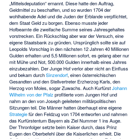
„Mittelsdeputation“ ernannt. Diese hatte den Auftrag,
Geldmittel zu beschaffen, und so wurden 1704 der
wohlhabende Adel und die Juden der Erblande verpflichtet,
dem Staat Geld zu borgen. Ebenso musste jeder
Hofbeamte die zweifache Summe seines Jahresgehaltes
vorstrecken. Ein Rückschlag aber war der Versuch, eine
eigene Staatsbank zu gründen. Ursprünglich sollte sie auf
Leopolds Vorschlag in den nächsten 12 Jahren 40 Millionen
Gulden erhalten und 5,5 Millionen sofort, es gelang aber nur
mit Mühe und Not, 500.000 Gulden innerhalb eines Jahres
einzubezahlen. Der Junge Hof verlor aber nicht an Einfluss
und bekam durch
Sinzendorf
, einen österreichischen
Gesandten und den Stellvertreter Erzherzog Karls, den
Herzog von Moles, sogar Zuwachs. Auch Kurfürst
Johann
Wilhelm von der Pfalz
profitierte vom Jungen Hof und
nahm an den von Joseph geleiteten militärpolitischen
Sitzungen teil. Die Männer hatten überhaupt eine eigene
Strategie
für den Feldzug von 1704 entworfen und nahmen
das Kurfürstentum Bayern als Ziel Nummer 1 ins Auge.
Der Thronfolger setzte beim Kaiser durch, dass Prinz
Eugen den Oberbefehl über die Kaiserlichen erhielt. Die