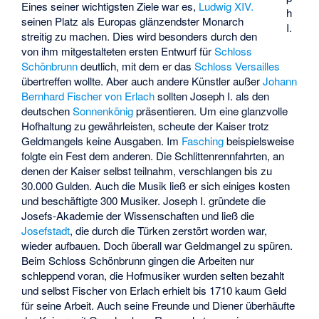
Eines seiner wichtigsten Ziele war es,
Ludwig XIV.
h
seinen Platz als Europas glänzendster Monarch
I.
streitig zu machen. Dies wird besonders durch den
von ihm mitgestalteten ersten Entwurf für
Schloss
Schönbrunn
deutlich, mit dem er das
Schloss Versailles
übertreffen wollte. Aber auch andere Künstler außer
Johann
Bernhard Fischer von Erlach
sollten Joseph I. als den
deutschen
Sonnenkönig
präsentieren. Um eine glanzvolle
Hofhaltung zu gewährleisten, scheute der Kaiser trotz
Geldmangels keine Ausgaben. Im
Fasching
beispielsweise
folgte ein Fest dem anderen. Die Schlittenrennfahrten, an
denen der Kaiser selbst teilnahm, verschlangen bis zu
30.000 Gulden. Auch die Musik ließ er sich einiges kosten
und beschäftigte 300 Musiker. Joseph I. gründete die
Josefs-Akademie der Wissenschaften und ließ die
Josefstadt
, die durch die Türken zerstört worden war,
wieder aufbauen. Doch überall war Geldmangel zu spüren.
Beim Schloss Schönbrunn gingen die Arbeiten nur
schleppend voran, die Hofmusiker wurden selten bezahlt
und selbst Fischer von Erlach erhielt bis 1710 kaum Geld
für seine Arbeit. Auch seine Freunde und Diener überhäufte