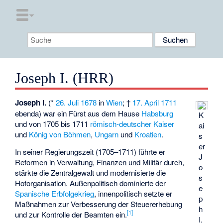
Joseph I. (HRR)
Joseph I.
(*
26. Juli
1678
in
Wien
; †
17. April
1711
ebenda) war ein Fürst aus dem Hause
Habsburg
K
und von 1705 bis 1711
römisch-deutscher Kaiser
ai
und
König von Böhmen
,
Ungarn
und
Kroatien
.
s
er
In seiner Regierungszeit (1705–1711) führte er
J
Reformen in Verwaltung, Finanzen und Militär durch,
o
stärkte die Zentralgewalt und modernisierte die
s
Hoforganisation. Außenpolitisch dominierte der
e
Spanische Erbfolgekrieg
, innenpolitisch setzte er
p
Maßnahmen zur Verbesserung der Steuererhebung
h
[
1
]
und zur Kontrolle der Beamten ein.
I.