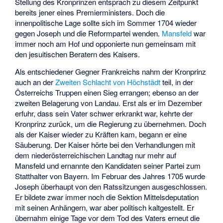
Stellung des Kronprinzen entsprach zu diesem Zeitpunkt
bereits jener eines Premierministers. Doch die
innenpolitische Lage sollte sich im Sommer 1704 wieder
gegen Joseph und die Reformpartei wenden.
Mansfeld
war
immer noch am Hof und opponierte nun gemeinsam mit
den jesuitischen Beratern des Kaisers.
Als entschiedener Gegner Frankreichs nahm der Kronprinz
auch an der
Zweiten Schlacht von Höchstädt
teil, in der
Österreichs Truppen einen Sieg errangen; ebenso an der
zweiten Belagerung von Landau. Erst als er im Dezember
erfuhr, dass sein Vater schwer erkrankt war, kehrte der
Kronprinz zurück, um die Regierung zu übernehmen. Doch
als der Kaiser wieder zu Kräften kam, begann er eine
Säuberung. Der Kaiser hörte bei den Verhandlungen mit
dem niederösterreichischen Landtag nur mehr auf
Mansfeld und ernannte den Kandidaten seiner Partei zum
Statthalter von Bayern. Im Februar des Jahres 1705 wurde
Joseph überhaupt von den Ratssitzungen ausgeschlossen.
Er bildete zwar immer noch die Sektion Mittelsdeputation
mit seinen Anhängern, war aber politisch kaltgestellt. Er
übernahm einige Tage vor dem Tod des Vaters erneut die