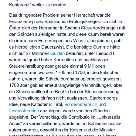
Konferenz“ weiter zu beraten.
Das dringendste Problem seiner Herrschaft war die
Finanzierung des Spanischen Erbfolgekrieges. Da sich in
Österreich der Herrscher in Sachen Steuerforderungen mit
den Ständen zu einigen hatte und diese kaum bereit waren,
die immensen Forderungen aus Wien zu begleichen, gab
es hierbei einen Dauerzwist. Die benötigte Summe hätte
sich auf 27 Millionen
Gulden
belaufen; unter Leopold I.
waren aufgrund hoher Korruption und nachlässiger
Steuereintreibung aber gerade einmal 9 Millionen
eingenommen worden. 1705 und 1706, in den kritischen
Jahren, waren die Stände durchaus opferbereit gewesen,
1708 aber gab es erneut langwierige Verhandlungen, aber
die Stände wollten ihre Rechte bei der Steuereintreibung
und Verwaltung einfach nicht auslassen. Starhembergs
Idee, neue Kataster in Tirol,
Vorderösterreich
und
Innerösterreich
anzulegen, wurde von den Ständen
abgelehnt. Der Vorschlag, die Contributio im „Universalis
Accis“ zu vereinheitlichen, wurde nur in Schlesien positiv
aufgenommen, obwohl ihn der Kaiser und die Minister
unterstützt hatten, da sie der Ansicht waren, es könnte