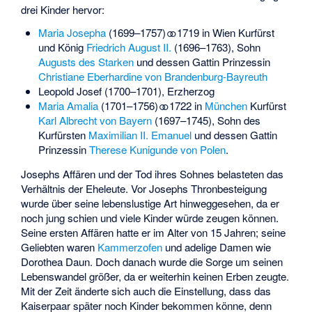
drei Kinder hervor:
Maria Josepha
(1699–1757) ⚭ 1719 in Wien Kurfürst
und König
Friedrich August II.
(1696–1763), Sohn
Augusts des Starken
und dessen Gattin Prinzessin
Christiane Eberhardine von Brandenburg-Bayreuth
Leopold Josef (1700–1701), Erzherzog
Maria Amalia
(1701–1756) ⚭ 1722 in
München
Kurfürst
Karl Albrecht von Bayern
(1697–1745), Sohn des
Kurfürsten
Maximilian II. Emanuel
und dessen Gattin
Prinzessin
Therese Kunigunde von Polen
.
Josephs Affären und der Tod ihres Sohnes belasteten das
Verhältnis der Eheleute. Vor Josephs Thronbesteigung
wurde über seine lebenslustige Art hinweggesehen, da er
noch jung schien und viele Kinder würde zeugen können.
Seine ersten Affären hatte er im Alter von 15 Jahren; seine
Geliebten waren
Kammerzofen
und adelige Damen wie
Dorothea Daun. Doch danach wurde die Sorge um seinen
Lebenswandel größer, da er weiterhin keinen Erben zeugte.
Mit der Zeit änderte sich auch die Einstellung, dass das
Kaiserpaar später noch Kinder bekommen könne, denn