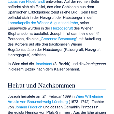
Lucas von Hildebrandt
entworfen. Auf der rechten Seite
befindet sich ein Relief, das eine Schlachte aus dem
Spanischen Erbfolgekrieg zeigt (siehe Bild). Sein Herz
befindet sich in der Herzgruft der Habsburger in der
Loretokapelle der Wiener Augustinerkirche
, seine
Eingeweide wurden in der
Herzogsgruft
des Wiener
Stephansdoms bestattet. Joseph I. ist damit eine der 41
Personen, die eine „
Getrennte Bestattung
“ mit Aufteilung
des Körpers auf alle drei traditionellen Wiener
Begräbnisstätten der Habsburger (Kaisergruft, Herzgruft,
Herzogsgruft) erhielten.
In Wien sind die
Josefstadt
(8. Bezirk) und die
Josefsgasse
in diesem Bezirk nach dem Kaiser benannt.
Heirat und Nachkommen
Joseph heiratete am 24. Februar 1699 in
Wien
Wilhelmine
Amalie von Braunschweig-Lüneburg
(1673–1742), Tochter
von
Johann Friedrich
und dessen Gemahlin Prinzessin
Benedicta Henrica von Pfalz-Simmern. Aus der Ehe gingen