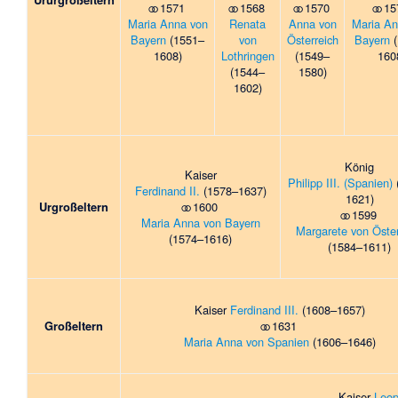
⚭ 1571
⚭ 1568
⚭ 1570
⚭ 15
Maria Anna von
Renata
Anna von
Maria An
Bayern
(1551–
von
Österreich
Bayern
(
1608)
Lothringen
(1549–
160
(1544–
1580)
1602)
König
Kaiser
Philipp III. (Spanien)
Ferdinand II.
(1578–1637)
1621)
Urgroßeltern
⚭ 1600
⚭ 1599
Maria Anna von Bayern
Margarete von Öster
(1574–1616)
(1584–1611)
Kaiser
Ferdinand III.
(1608–1657)
Großeltern
⚭ 1631
Maria Anna von Spanien
(1606–1646)
Kaiser
Leop