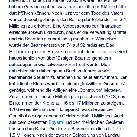
höhere Gewinne geben, was man abseits der Stände hätte
durchführen können. Noch kurz vor dem Tode des Vaters
war es Joseph gelungen, den Beitrag der Erbländer um 3,4
Millionen zu erhöhen. Eine Verbesserung der Finanzlage
erreichte Joseph I. dadurch, dass er die Verwaltung straffte
und die Beamten steuerpflichtig machte. In Wien etwa
wurde der Beamtenstab von 74 auf 32 reduziert. Das
Problem lag in den Provinzen nämlich darin, dass das Geld
hauptsächlich von überflüssigen Beamtengehältern
aufgesogen sowie teilweise veruntreut wurde. Man
entschied sich daher, genau Buch zu führen sowie
bestehende Steuern zu erhöhen und neue einzuführen. Der
katholische Klerus wurde zu einem „freiwilligen Geschenk“
genötigt, während die Adligen eine „Contributio“ leisteten.
Zusammen mit diesen Mitteln gelang es Joseph 1708, das
Einkommen der Krone auf 16 bis 17 Millionen zu steigern.
1706 erreichte man den Höhepunkt, was die aus der
Contributio eingetriebenen Gelder betraf: 9 Millionen. Auch
aus dem besetzten
Bayern
und den rheinischen Gebieten
flossen dem Kaiser Gelder zu. Bayern allein lieferte 1,2 bis
1,5 Millionen. Nach der zweiten Belagerung von Landau