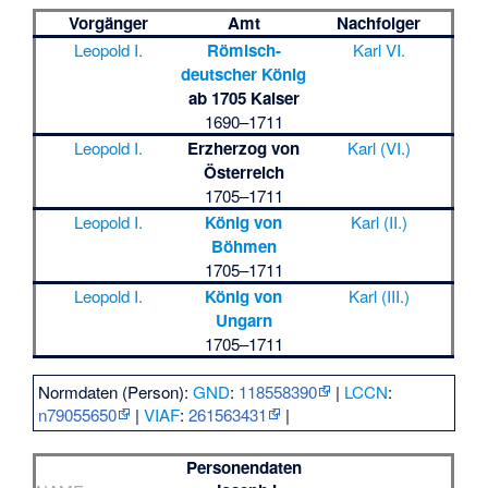
Vorgänger
Amt
Nachfolger
Leopold I.
Römisch-
Karl VI.
deutscher König
ab 1705 Kaiser
1690–1711
Leopold I.
Erzherzog von
Karl (VI.)
Österreich
1705–1711
Leopold I.
König von
Karl (II.)
Böhmen
1705–1711
Leopold I.
König von
Karl (III.)
Ungarn
1705–1711
Normdaten (Person):
GND
:
118558390
|
LCCN
:
n79055650
|
VIAF
:
261563431
|
Personendaten