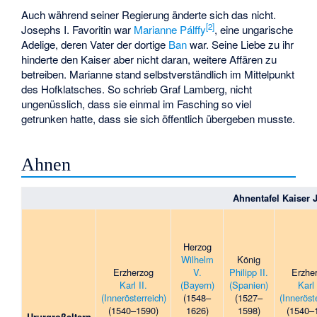
Auch während seiner Regierung änderte sich das nicht.
[
2
]
Josephs I. Favoritin war
Marianne Pálffy
, eine ungarische
Adelige, deren Vater der dortige
Ban
war. Seine Liebe zu ihr
hinderte den Kaiser aber nicht daran, weitere Affären zu
betreiben. Marianne stand selbstverständlich im Mittelpunkt
des Hofklatsches. So schrieb Graf Lamberg, nicht
ungenüsslich, dass sie einmal im Fasching so viel
getrunken hatte, dass sie sich öffentlich übergeben musste.
Ahnen
Ahnentafel Kaiser 
Herzog
Wilhelm
König
Erzherzog
V.
Philipp II.
Erzhe
Karl II.
(Bayern)
(Spanien)
Karl 
(Innerösterreich)
(1548–
(1527–
(Inneröst
(1540–1590)
1626)
1598)
(1540–
Ururgroßeltern