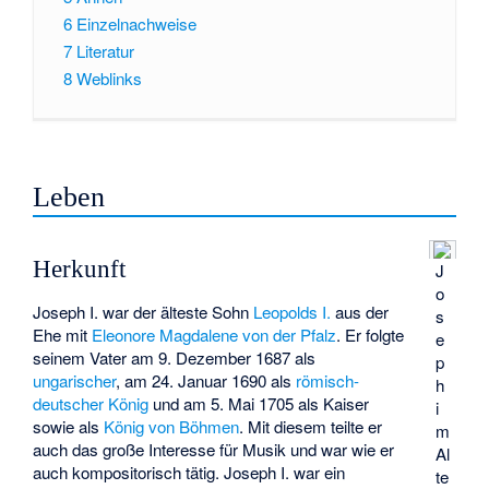
6
Einzelnachweise
7
Literatur
8
Weblinks
Leben
Herkunft
J
o
Joseph I. war der älteste Sohn
Leopolds I.
aus der
s
Ehe mit
Eleonore Magdalene von der Pfalz
. Er folgte
e
seinem Vater am 9. Dezember 1687 als
p
ungarischer
, am 24. Januar 1690 als
römisch-
h
deutscher König
und am 5. Mai 1705 als Kaiser
i
sowie als
König von Böhmen
. Mit diesem teilte er
m
auch das große Interesse für Musik und war wie er
Al
auch kompositorisch tätig. Joseph I. war ein
te