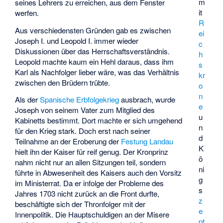
m
seines Lehrers zu erreichen, aus dem Fenster
it
werfen.
R
Aus verschiedensten Gründen gab es zwischen
ei
Joseph I. und Leopold I. immer wieder
c
Diskussionen über das Herrschaftsverständnis.
h
Leopold machte kaum ein Hehl daraus, dass ihm
s
Karl als Nachfolger lieber wäre, was das Verhältnis
kr
zwischen den Brüdern trübte.
o
n
Als der
Spanische Erbfolgekrieg
ausbrach, wurde
e
Joseph von seinem Vater zum Mitglied des
u
Kabinetts bestimmt. Dort machte er sich umgehend
n
für den Krieg stark. Doch erst nach seiner
d
Teilnahme an der Eroberung der
Festung Landau
K
hielt ihn der Kaiser für reif genug. Der Kronprinz
ö
nahm nicht nur an allen Sitzungen teil, sondern
ni
führte in Abwesenheit des Kaisers auch den Vorsitz
g
im Ministerrat. Da er infolge der Probleme des
s
Jahres 1703 nicht zurück an die Front durfte,
z
beschäftigte sich der Thronfolger mit der
e
Innenpolitik. Die Hauptschuldigen an der Misere
pt