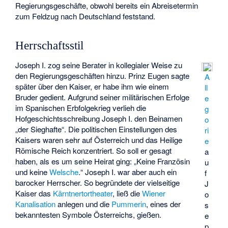
Regierungsgeschäfte, obwohl bereits ein Abreisetermin
zum Feldzug nach Deutschland feststand.
Herrschaftsstil
Joseph I. zog seine Berater in kollegialer Weise zu
den Regierungsgeschäften hinzu. Prinz Eugen sagte
A
später über den Kaiser, er habe ihm wie einem
ll
Bruder gedient. Aufgrund seiner militärischen Erfolge
e
im Spanischen Erbfolgekrieg verlieh die
g
Hofgeschichtsschreibung Joseph I. den Beinamen
o
„der Sieghafte“. Die politischen Einstellungen des
ri
Kaisers waren sehr auf Österreich und das Heilige
e
Römische Reich konzentriert. So soll er gesagt
a
haben, als es um seine Heirat ging: „Keine Französin
u
und keine
Welsche
.“ Joseph I. war aber auch ein
f
barocker Herrscher. So begründete der vielseitige
J
Kaiser das
Kärntnertortheater
, ließ die
Wiener
o
Kanalisation
anlegen und die
Pummerin
, eines der
s
bekanntesten Symbole Österreichs, gießen.
e
p