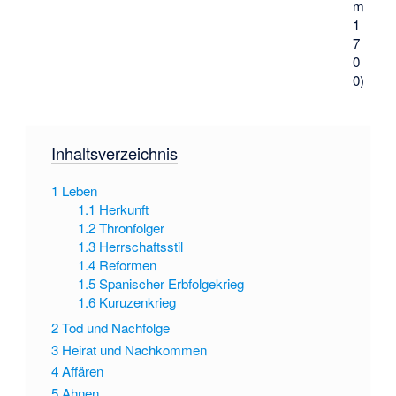
m
1
7
0
0)
Inhaltsverzeichnis
1
Leben
1.1
Herkunft
1.2
Thronfolger
1.3
Herrschaftsstil
1.4
Reformen
1.5
Spanischer Erbfolgekrieg
1.6
Kuruzenkrieg
2
Tod und Nachfolge
3
Heirat und Nachkommen
4
Affären
5
Ahnen