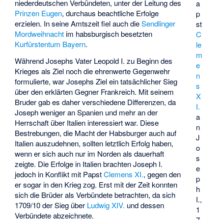
niederdeutschen Verbündeten, unter der Leitung des
a
Prinzen Eugen
, durchaus beachtliche Erfolge
p
erzielen. In seine Amtszeit fiel auch die
Sendlinger
st
Mordweihnacht
im habsburgisch besetzten
C
Kurfürstentum Bayern
.
le
m
Während Josephs Vater Leopold I. zu Beginn des
e
Krieges als Ziel noch die ehrenwerte Gegenwehr
n
formulierte, war Josephs Ziel ein tatsächlicher Sieg
s
über den erklärten Gegner Frankreich. Mit seinem
X
Bruder gab es daher verschiedene Differenzen, da
I.
Joseph weniger an Spanien und mehr an der
a
Herrschaft über Italien interessiert war. Diese
n
Bestrebungen, die Macht der Habsburger auch auf
J
Italien auszudehnen, sollten letztlich Erfolg haben,
o
wenn er sich auch nur im Norden als dauerhaft
s
zeigte. Die Erfolge in Italien brachten Joseph I.
e
jedoch in Konflikt mit Papst
Clemens XI.
, gegen den
p
er sogar in den
Krieg
zog. Erst mit der Zeit konnten
h
sich die Brüder als Verbündete betrachten, da sich
I.,
1709/10 der Sieg über
Ludwig XIV.
und dessen
1
Verbündete abzeichnete.
7