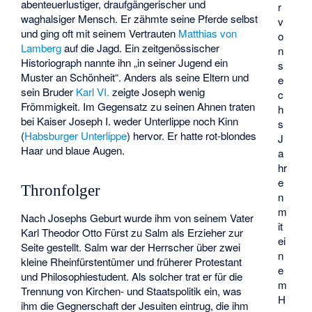
abenteuerlustiger, draufgängerischer und
r
waghalsiger Mensch. Er zähmte seine Pferde selbst
v
und ging oft mit seinem Vertrauten
Matthias von
o
Lamberg
auf die Jagd. Ein zeitgenössischer
n
Historiograph nannte ihn „in seiner Jugend ein
s
Muster an Schönheit“. Anders als seine Eltern und
e
sein Bruder
Karl VI.
zeigte Joseph wenig
c
Frömmigkeit. Im Gegensatz zu seinen Ahnen traten
h
bei Kaiser Joseph I. weder Unterlippe noch Kinn
s
(
Habsburger Unterlippe
) hervor. Er hatte rot-blondes
J
Haar und blaue Augen.
a
hr
e
Thronfolger
n
m
Nach Josephs Geburt wurde ihm von seinem Vater
it
Karl Theodor Otto Fürst zu Salm
als Erzieher zur
ei
Seite gestellt. Salm war der Herrscher über zwei
n
kleine Rheinfürstentümer und früherer Protestant
e
und Philosophiestudent. Als solcher trat er für die
m
Trennung von Kirchen- und Staatspolitik ein, was
H
ihm die Gegnerschaft der Jesuiten eintrug, die ihm