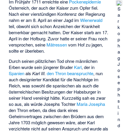
Im Frühjahr 1711 erreichte eine
Pockenepidemie
Österreich, der auch der Kaiser zum Opfer fiel.
S
Nach einer vierstündigen Konferenz der Regierung
a
nahm er am 8. April an einer Jagd im
Wienerwald
r
teil, obwohl sich schon Anzeichen der Krankheit
k
bemerkbar gemacht hatten. Der Kaiser starb am 17.
o
April in der Hofburg. Zuvor hatte er seiner Frau noch
p
versprochen, seine
Mätressen
vom Hof zu jagen,
h
sollte er überleben.
a
g
Durch seinen plötzlichen Tod ohne männlichen
J
Erben wurde sein jüngerer Bruder
Karl
, der in
o
Spanien
als
Karl III.
den Thron beanspruchte
, nun
s
auch designierter Kandidat für die Nachfolge im
e
Reich, was sowohl die spanischen als auch die
p
österreichischen Besitzungen der Habsburger in
h
seiner Hand vereinigt hätte. Kurzzeitig sah es zwar
s
so aus, als würde Josephs Tochter
Maria Josepha
I.
den Thron erben, da dies dank eines
i
Geheimvertrages zwischen den Brüdern aus dem
n
Jahre 1703 möglich gewesen wäre, aber Karl
d
verzichtete nicht auf seinen Anspruch und wurde als