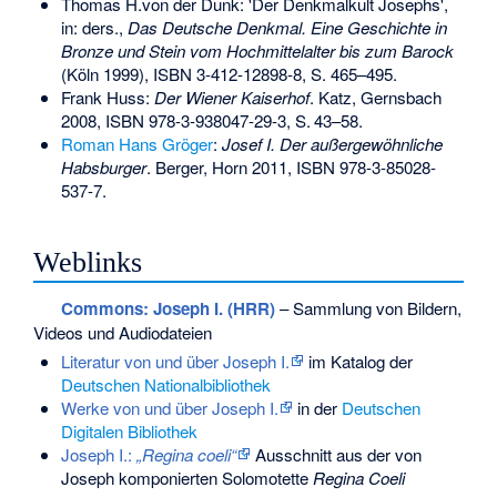
Thomas H.von der Dunk: 'Der Denkmalkult Josephs',
in: ders.,
Das Deutsche Denkmal. Eine Geschichte in
Bronze und Stein vom Hochmittelalter bis zum Barock
(Köln 1999),
ISBN 3-412-12898-8
, S. 465–495.
Frank Huss:
Der Wiener Kaiserhof
. Katz, Gernsbach
2008,
ISBN 978-3-938047-29-3
,
S.
43–58
.
Roman Hans Gröger
:
Josef I. Der außergewöhnliche
Habsburger
. Berger, Horn 2011,
ISBN 978-3-85028-
537-7
.
Weblinks
Commons
: Joseph I. (HRR)
– Sammlung von Bildern,
Videos und Audiodateien
Literatur von und über Joseph I.
im Katalog der
Deutschen Nationalbibliothek
Werke von und über Joseph I.
in der
Deutschen
Digitalen Bibliothek
Joseph I.:
„Regina coeli“
Ausschnitt aus der von
Joseph komponierten Solomotette
Regina Coeli