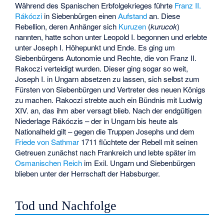
Während des Spanischen Erbfolgekrieges führte
Franz II.
Rákóczi
in Siebenbürgen einen
Aufstand
an. Diese
Rebellion, deren Anhänger sich
Kuruzen
(
kurucok
)
nannten, hatte schon unter Leopold I. begonnen und erlebte
unter Joseph I. Höhepunkt und Ende. Es ging um
Siebenbürgens Autonomie und Rechte, die von Franz II.
Rakoczi verteidigt wurden. Dieser ging sogar so weit,
Joseph I. in Ungarn absetzen zu lassen, sich selbst zum
Fürsten von Siebenbürgen und Vertreter des neuen Königs
zu machen. Rakoczi strebte auch ein Bündnis mit Ludwig
XIV. an, das ihm aber versagt blieb. Nach der endgültigen
Niederlage Rákóczis – der in Ungarn bis heute als
Nationalheld gilt – gegen die Truppen Josephs und dem
Friede von Sathmar
1711 flüchtete der Rebell mit seinen
Getreuen zunächst nach Frankreich und lebte später im
Osmanischen Reich
im Exil. Ungarn und Siebenbürgen
blieben unter der Herrschaft der Habsburger.
Tod und Nachfolge