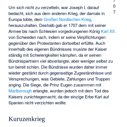
0
Um sich nicht zu verzetteln, war Joseph I. darauf
7
bedacht, sich aus dem anderen Krieg, der damals in
Europa tobte, dem
Großen Nordischen Krieg
,
herauszuhalten. Deshalb gab er 1707 dem mit seiner
Armee bis nach Schlesien vorgedrungenen König
Karl XII.
von Schweden nach, indem er seine Verpflichtungen
gegenüber den Protestanten dortselbst erfüllte. Auch
innerhalb des eigenen Bündnisses musste der Kaiser
ständig mit Schwierigkeiten kämpfen, da er seinen
Bündnispartnern viel abverlangte, aber weniger selbst zu
tun bereit schien. Die Bündnisse wurden daher immer
wieder gestärkt durch gegenseitige Zugeständnisse und
Versprechungen, was Gebiete, Zahlungen und Truppen
anging. Die Siege, die Prinz Eugen zusammen mit
Marlborough
erlangte, wurden jedoch mit dem Tod des
Kaisers zunichtegemacht, da der einzige Erbe Karl auf
Spanien nicht verzichten wollte.
Kuruzenkrieg