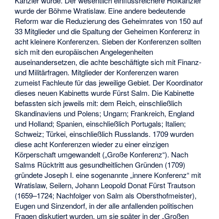
Kanzler wurde. Der wesentlich einflussreichere Hofkanzler
wurde der Böhme Wratislaw. Eine andere bedeutende
Reform war die Reduzierung des Geheimrates von 150 auf
33 Mitglieder und die Spaltung der Geheimen Konferenz in
acht kleinere Konferenzen. Sieben der Konferenzen sollten
sich mit den europäischen Angelegenheiten
auseinandersetzen, die achte beschäftigte sich mit Finanz-
und Militärfragen. Mitglieder der Konferenzen waren
zumeist Fachleute für das jeweilige Gebiet. Der Koordinator
dieses neuen Kabinetts wurde Fürst Salm. Die Kabinette
befassten sich jeweils mit: dem Reich, einschließlich
Skandinaviens und Polens; Ungarn; Frankreich, England
und Holland; Spanien, einschließlich Portugals; Italien;
Schweiz; Türkei, einschließlich Russlands. 1709 wurden
diese acht Konferenzen wieder zu einer einzigen
Körperschaft umgewandelt („Große Konferenz“). Nach
Salms Rücktritt aus gesundheitlichen Gründen (1709)
gründete Joseph I. eine sogenannte „innere Konferenz“ mit
Wratislaw, Seilern, Johann Leopold Donat Fürst Trautson
(1659–1724; Nachfolger von Salm als Obersthofmeister),
Eugen und Sinzendorf, in der alle anfallenden politischen
Fragen diskutiert wurden, um sie später in der „Großen