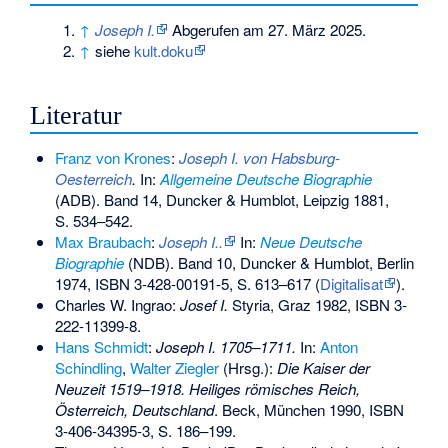
↑
Joseph I.
Abgerufen am 27. März 2025
.
↑
siehe
kult.doku
Literatur
Franz von Krones
:
Joseph I. von Habsburg-
Oesterreich
.
In:
Allgemeine Deutsche Biographie
(ADB). Band 14, Duncker & Humblot, Leipzig 1881,
S. 534–542.
Max Braubach
:
Joseph I..
In:
Neue Deutsche
Biographie
(NDB). Band 10, Duncker & Humblot, Berlin
1974,
ISBN 3-428-00191-5
, S. 613–617 (
Digitalisat
).
Charles W. Ingrao:
Josef I.
Styria, Graz 1982,
ISBN 3-
222-11399-8
.
Hans Schmidt
:
Joseph I. 1705–1711.
In:
Anton
Schindling
,
Walter Ziegler
(Hrsg.):
Die Kaiser der
Neuzeit 1519–1918. Heiliges römisches Reich,
Österreich, Deutschland
. Beck, München 1990,
ISBN
3-406-34395-3
, S. 186–199.