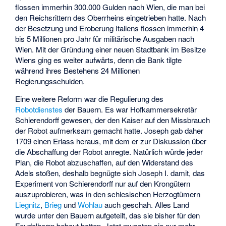
flossen immerhin 300.000 Gulden nach Wien, die man bei
den Reichsrittern des Oberrheins eingetrieben hatte. Nach
der Besetzung und Eroberung Italiens flossen immerhin 4
bis 5 Millionen pro Jahr für militärische Ausgaben nach
Wien. Mit der Gründung einer neuen Stadtbank im Besitze
Wiens ging es weiter aufwärts, denn die Bank tilgte
während ihres Bestehens 24 Millionen
Regierungsschulden.
Eine weitere Reform war die Regulierung des
Robotdienstes
der Bauern. Es war Hofkammersekretär
Schierendorff gewesen, der den Kaiser auf den Missbrauch
der Robot aufmerksam gemacht hatte. Joseph gab daher
1709 einen Erlass heraus, mit dem er zur Diskussion über
die Abschaffung der Robot anregte. Natürlich würde jeder
Plan, die Robot abzuschaffen, auf den Widerstand des
Adels stoßen, deshalb begnügte sich Joseph I. damit, das
Experiment von Schierendorff nur auf den Krongütern
auszuprobieren, was in den schlesischen Herzogtümern
Liegnitz
,
Brieg
und
Wohlau
auch geschah. Alles Land
wurde unter den Bauern aufgeteilt, das sie bisher für den
Feudalherrn bebaut hatten. Jetzt mussten sie nur mehr