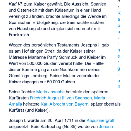
e
Karl VI.
zum Kaiser gewählt. Die Aussicht, Spanien
r
und Österreich mit dem Kaisertum in einer Hand
K
vereinigt zu finden, brachte allerdings die Wende im
a
Spanischen Erbfolgekrieg: die Seemächte rückten
p
von Habsburg ab und einigten sich nunmehr mit
u
Frankreich.
z
i
Wegen des persönlichen Testaments Josephs I. gab
n
es am Hof einigen Streit, da der Kaiser seiner
e
Mätresse Marianne Palffy Schmuck und Kleider im
r
Wert von 500.000 Gulden vererbt hatte. Die Hälfte
g
dieser Summe ging an die Nachkommen seines
r
Günstlings Lamberg. Seiner Mutter vererbte der
u
Kaiser dagegen nur 50.000 Gulden.
ft
Seine Tochter
Maria Josepha
heiratete den späteren
Kurfürsten
Friedrich August II. von Sachsen
.
Maria
Amalia
heiratete
Karl Albrecht von Bayern
, später ebenfalls
Kurfürst (und Kaiser).
Joseph I. wurde am 20. April 1711 in der
Kapuzinergruft
beigesetzt. Sein Sarkophag (Nr. 35) wurde von
Johann