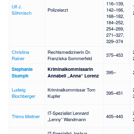
116–139,
Ulf J.
Polizeiarzt
142–166,
Söhmisch
168–182,
184–252,
254–269,
271–327,
329–374
Christina
Rechtsmedizinerin Dr.
375–453
Rainer
Franziska Sommerfeld
Stephanie
Kriminalkommissarin
395–
Stumph
Annabell „Anna“ Lorenz
Ludwig
Kriminalkommissar Tom
395–451
Blochberger
Kupfer
IT-Spezialist Lennard
Thimo Meitner
405–440
„Lenny“ Wandmann
IT-Spezialist Joshua