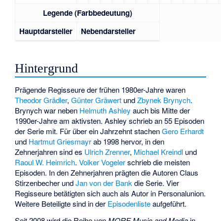
Legende (Farbbedeutung)
Hauptdarsteller
Nebendarsteller
Hintergrund
Prägende Regisseure der frühen 1980er-Jahre waren
Theodor Grädler
,
Günter Gräwert
und
Zbynek Brynych
.
Brynych war neben
Helmuth Ashley
auch bis Mitte der
1990er-Jahre am aktivsten. Ashley schrieb an 55 Episoden
der Serie mit. Für über ein Jahrzehnt stachen
Gero Erhardt
und
Hartmut Griesmayr
ab 1998 hervor, in den
Zehnerjahren sind es
Ulrich Zrenner
,
Michael Kreindl
und
Raoul W. Heimrich
.
Volker Vogeler
schrieb die meisten
Episoden. In den Zehnerjahren prägten die Autoren Claus
Stirzenbecher und
Jan von der Bank
die Serie. Vier
Regisseure betätigten sich auch als Autor in Personalunion.
Weitere Beteiligte sind in der
Episodenliste
aufgeführt.
Seit 2008 wird die Reihe von
MORE Music and Media
in