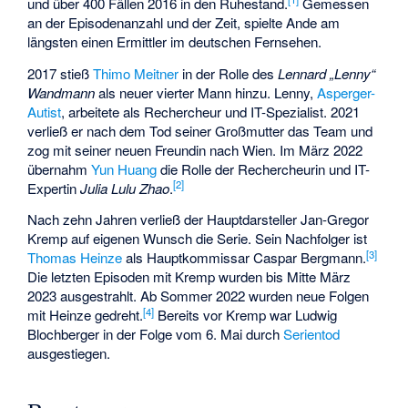
und über 400 Fällen 2016 in den Ruhestand.
Gemessen
an der Episodenanzahl und der Zeit, spielte Ande am
längsten einen Ermittler im deutschen Fernsehen.
2017 stieß
Thimo Meitner
in der Rolle des
Lennard „Lenny“
Wandmann
als neuer vierter Mann hinzu. Lenny,
Asperger-
Autist
, arbeitete als Rechercheur und IT-Spezialist. 2021
verließ er nach dem Tod seiner Großmutter das Team und
zog mit seiner neuen Freundin nach Wien. Im März 2022
übernahm
Yun Huang
die Rolle der Rechercheurin und IT-
[
2
]
Expertin
Julia Lulu Zhao
.
Nach zehn Jahren verließ der Hauptdarsteller Jan-Gregor
Kremp auf eigenen Wunsch die Serie. Sein Nachfolger ist
[
3
]
Thomas Heinze
als Hauptkommissar Caspar Bergmann.
Die letzten Episoden mit Kremp wurden bis Mitte März
2023 ausgestrahlt. Ab Sommer 2022 wurden neue Folgen
[
4
]
mit Heinze gedreht.
Bereits vor Kremp war Ludwig
Blochberger in der Folge vom 6. Mai durch
Serientod
ausgestiegen.