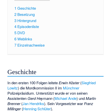
1
Geschichte
2
Besetzung
3
Hintergrund
4
Episodenliste
5
DVD
6
Weblinks
7
Einzelnachweise
Geschichte
In den ersten 100 Folgen leitete
Erwin Köster
(
Siegfried
Lowitz
) die Mordkommission II im
Münchner
Polizeipräsidium. Unterstützt wurde er von seinen
Assistenten
Gerd Heymann
(
Michael Ande
) und
Martin
Brenner
(
Jan Hendriks
). Sein Vorgesetzter war
Franz
Millinger
(
Henning Schlüter
).