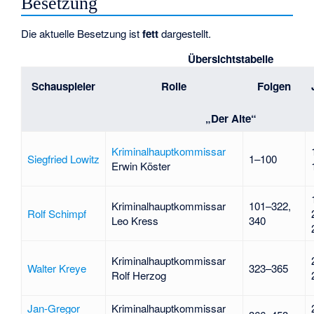
Besetzung
Die aktuelle Besetzung ist
fett
dargestellt.
Übersichtstabelle
Schauspieler
Rolle
Folgen
„Der Alte“
Kriminalhauptkommissar
Siegfried Lowitz
1–100
Erwin Köster
Kriminalhauptkommissar
101–322,
Rolf Schimpf
Leo Kress
340
Kriminalhauptkommissar
Walter Kreye
323–365
Rolf Herzog
Jan-Gregor
Kriminalhauptkommissar