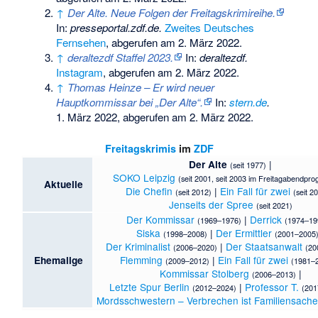
↑
Der Alte. Neue Folgen der Freitagskrimireihe.
In:
presseportal.zdf.de.
Zweites Deutsches
Fernsehen
,
abgerufen am 2. März 2022
.
↑
deraltezdf Staffel 2023.
In:
deraltezdf.
Instagram
,
abgerufen am 2. März 2022
.
↑
Thomas Heinze – Er wird neuer
Hauptkommissar bei „Der Alte“.
In:
stern.de
.
1. März 2022,
abgerufen am 2. März 2022
.
Freitagskrimis
im
ZDF
|
Der Alte
(seit 1977)
SOKO Leipzig
(seit 2001, seit 2003 im Freitagabendpr
Aktuelle
Die Chefin
|
Ein Fall für zwei
(seit 2012)
(seit 2
Jenseits der Spree
(seit 2021)
Der Kommissar
|
Derrick
(1969–1976)
(1974–19
Siska
|
Der Ermittler
(1998–2008)
(2001–2005
Der Kriminalist
|
Der Staatsanwalt
(2006–2020)
(20
Flemming
|
Ein Fall für zwei
Ehemalige
(2009–2012)
(1981–
Kommissar Stolberg
|
(2006–2013)
Letzte Spur Berlin
|
Professor T.
(2012–2024)
(201
Mordsschwestern – Verbrechen ist Familiensache