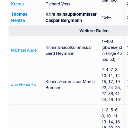
366–453
Kremp
Richard Voss
Thomas
Kriminalhauptkommissar
454–
Heinze
Caspar Bergmann
Weitere Rollen
1–403
Kriminalhauptkommissar
(abwesend
Michael Ande
Gerd Heymann
in Folge 45
und 53)
2–4, 7–8,
10–11, 14–
Kriminalkommissar Martin
15, 17, 19–
Jan Hendriks
Brenner
22, 24–25,
27–36, 41–
44, 46–101
1–3, 5–6,
8, 10–11,
13–14, 16–
18, 20–22,