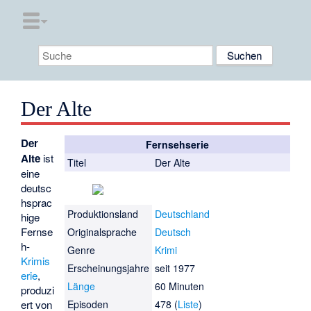
Der Alte
Der
Fernsehserie
Alte
ist
Titel
Der Alte
eine
deutsc
hsprac
Produktionsland
Deutschland
hige
Fernse
Originalsprache
Deutsch
h-
Genre
Krimi
Krimis
Erscheinungsjahre
seit 1977
erie
,
Länge
60 Minuten
produzi
ert von
Episoden
478 (
Liste
)