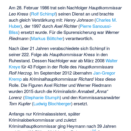
Am 28. Februar 1986 trat sein Nachfolger
Hauptkommissar
Leo Kress
(
Rolf Schimpf
) seinen Dienst an und brachte
auch gleich Verstärkung mit:
Henry Johnson
(
Charles M.
Huber
), der 1997 durch
Axel Richter
(
Pierre Sanoussi-
Bliss
) ersetzt wurde. Für die Spurensicherung war
Werner
Riedmann
(
Markus Böttcher
) verantwortlich.
Nach über 21 Jahren verabschiedete sich Schimpf in
seiner 222. Folge als
Hauptkommissar Kress
in den
Ruhestand. Dessen Nachfolger war ab März 2008
Walter
Kreye
für 43 Folgen in der Rolle des
Hauptkommissars
Rolf Herzog
. Im September 2012 übernahm
Jan-Gregor
Kremp
als
Kriminalhauptkommissar Richard Voss
diese
Rolle. Die Figuren Axel Richter und Werner Riedmann
wurden 2015 durch die Kriminalistin
Annabell „Anna“
Lorenz
(
Stephanie Stumph
) und den Kommissarsanwärter
Tom Kupfer
(
Ludwig Blochberger
) ersetzt.
Anfangs nur Kriminalassistent, später
Kriminaloberkommissar und zuletzt
Kriminalhauptkommissar ging Heymann nach 39 Jahren
[
1
]