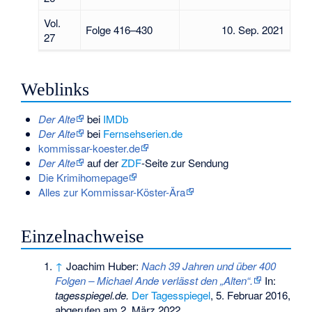
Vol.
Folge 416–430
10. Sep. 2021
27
Weblinks
Der Alte
bei
IMDb
Der Alte
bei
Fernsehserien.de
kommissar-koester.de
Der Alte
auf der
ZDF
-Seite zur Sendung
Die Krimihomepage
Alles zur Kommissar-Köster-Ära
Einzelnachweise
↑
Joachim Huber:
Nach 39 Jahren und über 400
Folgen – Michael Ande verlässt den „Alten“.
In:
tagesspiegel.de.
Der Tagesspiegel
, 5. Februar 2016,
abgerufen am 2. März 2022
.