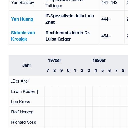
Yan Balistoy
441–443
Tuttlinger
IT-Spezialistin Julia Lulu
Yun Huang
444–
Zhao
Sidonie von
Rechtsmedizinerin Dr.
454–
Krosigk
Luisa Geiger
1970er
1980er
Jahr
7
8
9
0
1
2
3
4
5
6
7
8
„Der Alte“
Erwin Köster †
Leo Kress
Rolf Herzog
Richard Voss