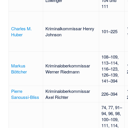
Löwinger
104 und
111
Charles M.
Kriminalkommissar Henry
101–225
Huber
Johnson
108–109,
113–114,
Markus
Kriminaloberkommissar
116–123,
Böttcher
Werner Riedmann
126–139,
141–394
Pierre
Kriminaloberkommissar
226–394
Sanoussi-Bliss
Axel Richter
74, 77, 91–
94, 96, 98,
100–109,
111, 114,