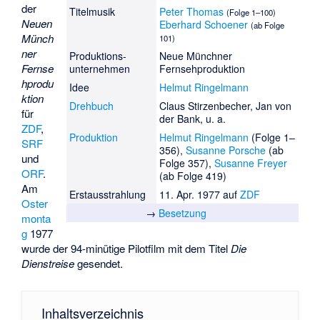
der
Titelmusik
Peter Thomas
(Folge 1–100)
Neuen
Eberhard Schoener
(ab Folge
Münch
101)
ner
Produktions­
Neue Münchner
Fernse
unternehmen
Fernsehproduktion
hprodu
Idee
Helmut Ringelmann
ktion
Drehbuch
Claus Stirzenbecher, Jan von
für
der Bank, u. a.
ZDF
,
Produktion
Helmut Ringelmann
(Folge 1–
SRF
356),
Susanne Porsche
(ab
und
Folge 357),
Susanne Freyer
ORF
.
(ab Folge 419)
Am
Erstausstrahlung
11. Apr. 1977 auf
ZDF
Oster
→
Besetzung
monta
g
1977
wurde der 94-minütige Pilotfilm mit dem Titel
Die
Dienstreise
gesendet.
Inhaltsverzeichnis