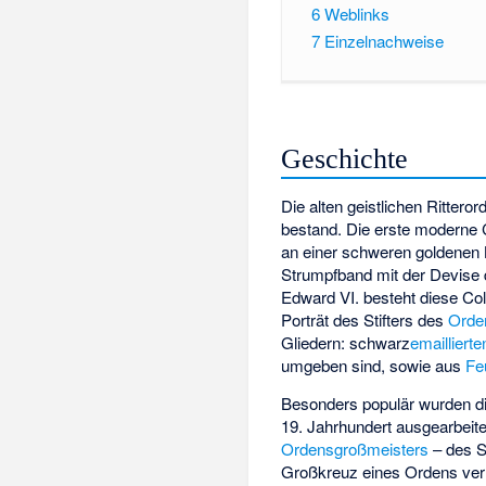
6
Weblinks
7
Einzelnachweise
Geschichte
Die alten geistlichen Rittero
bestand. Die erste moderne 
an einer schweren goldenen K
Strumpfband mit der Devise d
Edward VI.
besteht diese Col
Porträt des Stifters des
Orde
Gliedern: schwarz
emaillierte
umgeben sind, sowie aus
Fe
Besonders populär wurden die
19. Jahrhundert ausgearbeit
Ordensgroßmeisters
– des S
Großkreuz eines Ordens verl