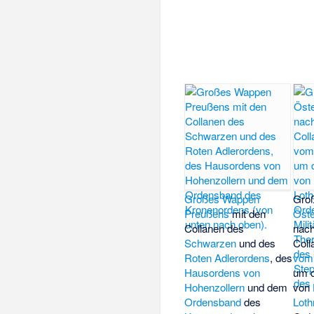
Großes Wappen
Gro
Preußens
mit den
Öste
Collanen des
nach
Schwarzen
und des
Coll
Roten Adlerordens
, des
vom 
Hausordens von
um 
Hohenzollern
und dem
von
Ordensband
des
Loth