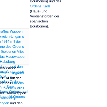
Bourbonen) und des
Ordens Karls III.
(Haus- und
Verdienstorden der
spanischen
Bourbonen).
ßes Wappen
rreich-Ungarns
 1914 mit der
ane des
Ordens
Goldenen Vlies
das Hauswappen
Habsburg-
ringen
und den