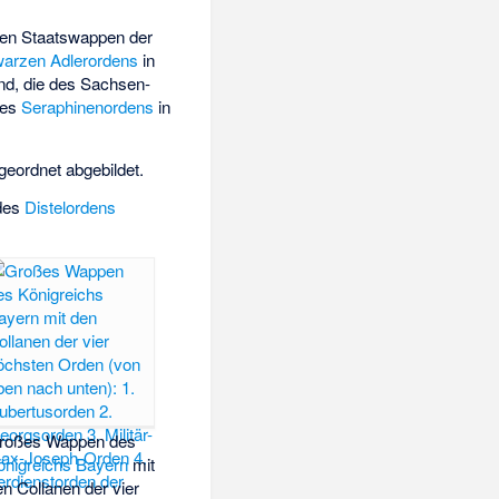
i den Staatswappen der
arzen Adlerordens
in
nd, die des
Sachsen-
des
Seraphinenordens
in
eordnet abgebildet.
 des
Distelordens
roßes Wappen des
önigreichs Bayern
mit
en Collanen der vier