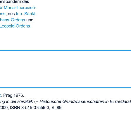
ensbändern des
tär-Maria-Theresien-
ens
, des
k.u. Sankt
phans-Ordens
und
Leopold-Ordens
k
.
Prag 1976.
ng in die Heraldik
(=
Historische Grundwissenschaften in Einzeldarst
 2000,
ISBN 3-515-07559-3
, S. 89.