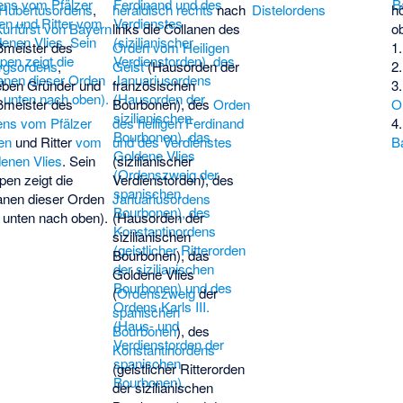
Hubertusordens
,
heraldisch rechts
nach
Distelordens
h
Kurfürst von Bayern
links die Collanen des
o
meister des
Orden vom Heiligen
1
rgsordens
,
Geist
(Hausorden der
2
eben Gründer und
französischen
3
meister des
Bourbonen), des
Orden
O
ns vom Pfälzer
des heiligen Ferdinand
4
en
und Ritter
vom
und des Verdienstes
B
enen Vlies
. Sein
(sizilianischer
en zeigt die
Verdienstorden), des
anen dieser Orden
Januariusordens
 unten nach oben).
(Hausorden der
sizilianischen
Bourbonen), das
Goldene Vlies
(
Ordenszweig
der
spanischen
Bourbonen
), des
Konstantinordens
(geistlicher Ritterorden
der sizilianischen