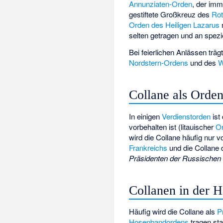
Annunziaten-Orden
, der imm
gestiftete Großkreuz des
Rot
Orden des Heiligen Lazarus
selten getragen und an spezi
Bei feierlichen Anlässen träg
Nordstern-Ordens
und des
W
Collane als Orden
In einigen
Verdienstorden
ist
vorbehalten ist (litauischer
O
wird die Collane häufig nur
Frankreichs
und die Collane
Präsidenten der Russischen 
Collanen in der H
Häufig wird die Collane als
P
Hosenbandordens
tragen st