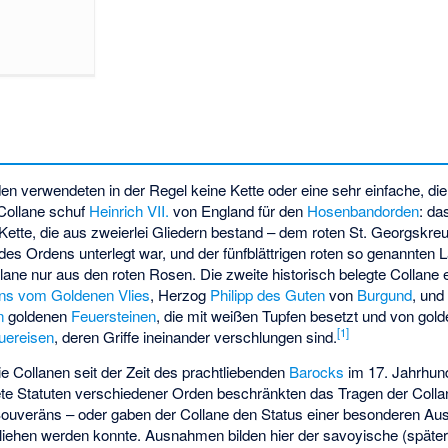
rden verwendeten in der Regel keine Kette oder eine sehr einfache, di
Collane schuf
Heinrich VII.
von England für den
Hosenbandorden
: da
ette, die aus zweierlei Gliedern bestand – dem roten St. Georgskre
es Ordens unterlegt war, und der fünfblättrigen roten so genannten L
lane nur aus den roten Rosen. Die zweite historisch belegte Collane
ns vom Goldenen Vlies
, Herzog
Philipp des Guten
von
Burgund
, und
n
goldenen
Feuersteinen
, die mit weißen Tupfen besetzt und von gol
[
1
]
uereisen
, deren Griffe ineinander verschlungen sind.
 Collanen seit der Zeit des prachtliebenden
Barocks
im 17. Jahrhund
ete Statuten verschiedener Orden beschränkten das Tragen der Colla
ouveräns – oder gaben der Collane den Status einer besonderen Au
iehen werden konnte. Ausnahmen bilden hier der savoyische (später 