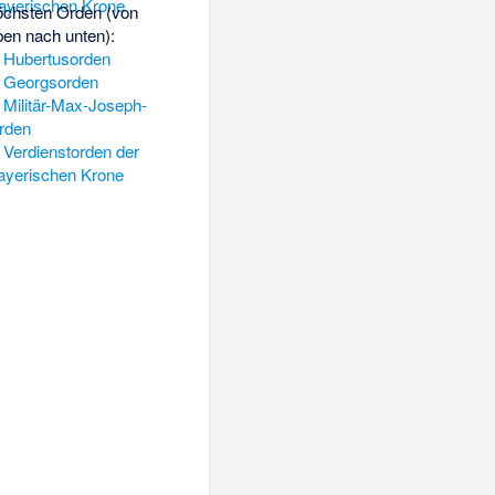
öchsten Orden (von
ben nach unten):
.
Hubertusorden
.
Georgsorden
.
Militär-Max-Joseph-
rden
.
Verdienstorden der
ayerischen Krone