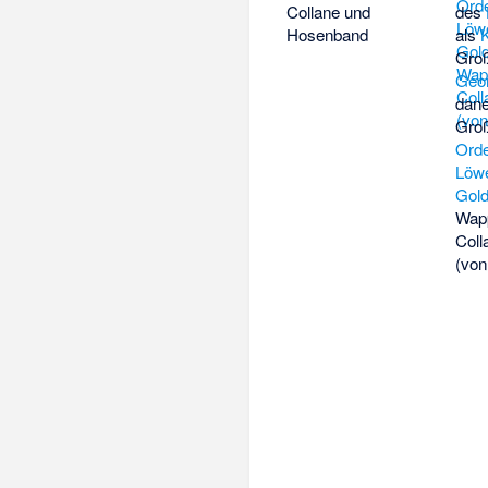
Collane und
des
Hosenband
als
Groß
Geo
dan
Groß
Orde
Löw
Gold
Wapp
Coll
(von