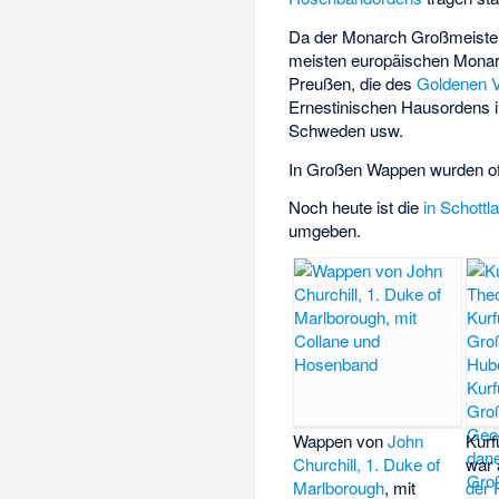
Da der Monarch Großmeiste
meisten europäischen Mona
Preußen, die des
Goldenen V
Ernestinischen Hausordens
i
Schweden usw.
In Großen Wappen wurden oft
Noch heute ist die
in Schottl
umgeben.
Wappen von
John
Kurf
Churchill, 1. Duke of
war 
Marlborough
, mit
der 