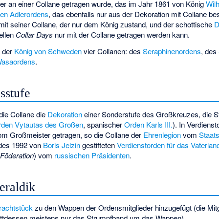
er an einer Collane getragen wurde, das im Jahr 1861 von König
Wil
en Adlerordens
, das ebenfalls nur aus der Dekoration mit Collane be
mit seiner Collane, der nur dem König zustand, und der schottische
D
ellen
Collar Days
nur mit der Collane getragen werden kann.
t der
König von Schweden
vier Collanen: des
Seraphinenordens
, des
asaordens
.
sstufe
 die Collane die
Dekoration
einer Sonderstufe des Großkreuzes, die S
rden Vytautas des Großen
, spanischer
Orden Karls III.
). In Verdiens
 vom
Großmeister
getragen, so die Collane der
Ehrenlegion
vom
Staat
 des 1992 von
Boris Jelzin
gestifteten
Verdienstorden für das Vaterlan
Föderation
) vom
russischen Präsidenten
.
eraldik
rachtstück
zu den Wappen der Ordensmitglieder hinzugefügt (die Mitg
attdessen meistens nur das Strumpfband um das Wappen).