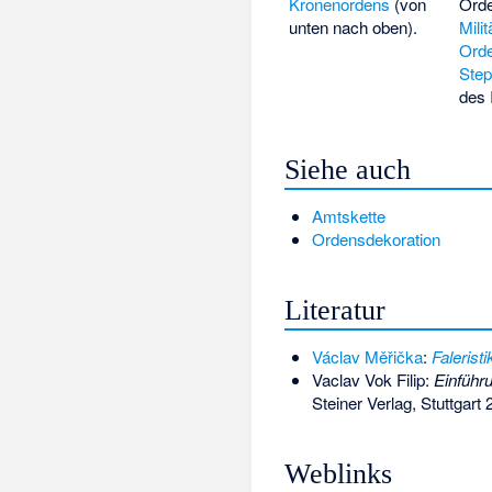
Kronenordens
(von
Ord
unten nach oben).
Mili
Ord
Ste
des
Siehe auch
Amtskette
Ordensdekoration
Literatur
Václav Měřička
:
Faleristi
Vaclav Vok Filip:
Einführu
Steiner Verlag, Stuttgart
Weblinks