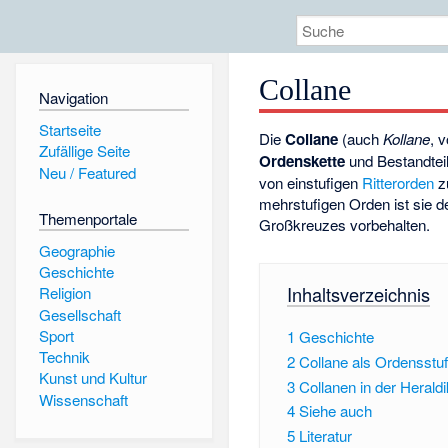
Collane
Navigation
Startseite
Die
Collane
(auch
Kollane
, 
Zufällige Seite
Ordenskette
und Bestandteil
Neu / Featured
von einstufigen
Ritterorden
zu
mehrstufigen Orden ist sie 
Themenportale
Großkreuzes vorbehalten.
Geographie
Geschichte
Inhaltsverzeichnis
Religion
Gesellschaft
Sport
1
Geschichte
Technik
2
Collane als Ordensstu
Kunst und Kultur
3
Collanen in der Heraldi
Wissenschaft
4
Siehe auch
5
Literatur