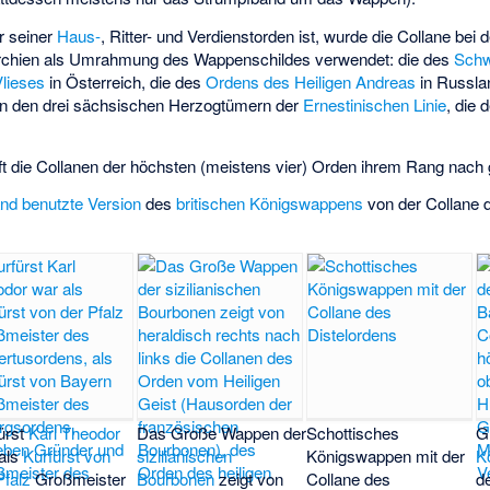
r seiner
Haus-
, Ritter- und Verdienstorden ist, wurde die Collane be
rchien als Umrahmung des Wappenschildes verwendet: die des
Schw
lieses
in Österreich, die des
Ordens des Heiligen Andreas
in Russla
n den drei sächsischen Herzogtümern der
Ernestinischen Linie
, die 
 die Collanen der höchsten (meistens vier) Orden ihrem Rang nach g
and benutzte Version
des
britischen Königswappens
von der Collane
ürst
Karl Theodor
Das Große Wappen der
Schottisches
G
als
Kurfürst von
sizilianischen
Königswappen mit der
K
Pfalz
Großmeister
Bourbonen
zeigt von
Collane des
d