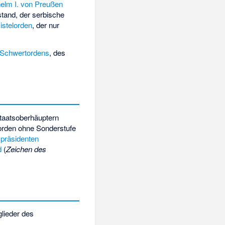
helm I. von Preußen
stand, der serbische
istelorden
, der nur
Schwertordens
, des
taatsoberhäuptern
torden ohne Sonderstufe
spräsidenten
d
(
Zeichen des
lieder des