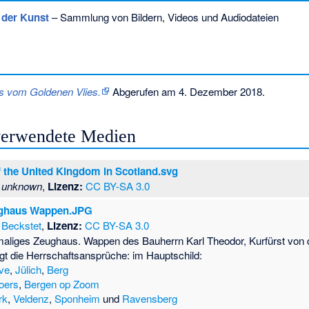
n der Kunst
– Sammlung von Bildern, Videos und Audiodateien
s vom Goldenen Vlies.
Abgerufen am 4. Dezember 2018
.
 verwendete Medien
f the United Kingdom in Scotland.svg
unknown
,
Lizenz:
CC BY-SA 3.0
ghaus Wappen.JPG
Beckstet
,
Lizenz:
CC BY-SA 3.0
liges Zeughaus. Wappen des Bauherrn Karl Theodor, Kurfürst von d
t die Herrschaftsansprüche: im Hauptschild:
ve
,
Jülich
,
Berg
oers
,
Bergen op Zoom
rk
,
Veldenz
,
Sponheim
und
Ravensberg