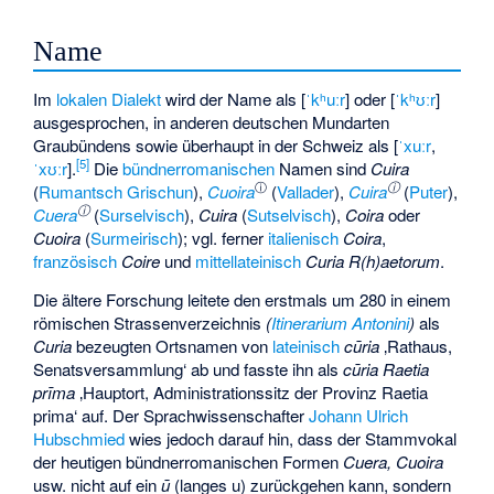
Name
Im
lokalen Dialekt
wird der Name als [
ˈkʰuːr
] oder [
ˈkʰʊːr
]
ausgesprochen, in anderen deutschen Mundarten
Graubündens sowie überhaupt in der Schweiz als [
ˈxuːr
,
[
5
]
ˈxʊːr
].
Die
bündnerromanischen
Namen sind
Cuira
ⓘ
ⓘ
(
Rumantsch Grischun
),
Cuoira
(
Vallader
),
Cuira
(
Puter
),
ⓘ
Cuera
(
Surselvisch
),
Cuira
(
Sutselvisch
),
Coira
oder
Cuoira
(
Surmeirisch
); vgl. ferner
italienisch
Coira
,
französisch
Coire
und
mittellateinisch
Curia R(h)aetorum
.
Die ältere Forschung leitete den erstmals um 280 in einem
römischen Strassenverzeichnis
(
Itinerarium Antonini
)
als
Curia
bezeugten Ortsnamen von
lateinisch
cūria
‚Rathaus,
Senatsversammlung‘
ab und fasste ihn als
cūria Raetia
prīma
‚Hauptort, Administrationssitz der Provinz Raetia
prima‘
auf. Der Sprachwissenschafter
Johann Ulrich
Hubschmied
wies jedoch darauf hin, dass der Stammvokal
der heutigen bündnerromanischen Formen
Cuera, Cuoira
usw. nicht auf ein
ū
(langes u) zurückgehen kann, sondern