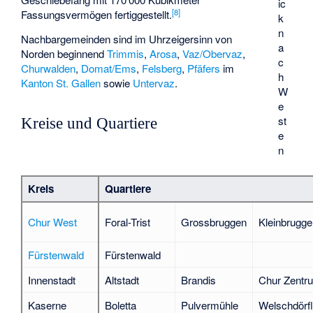
ic
[
8
]
Fassungsvermögen fertiggestellt.
k
n
Nachbargemeinden sind im Uhrzeigersinn von
a
Norden beginnend
Trimmis
,
Arosa
,
Vaz/Obervaz
,
c
Churwalden
,
Domat/Ems
,
Felsberg
,
Pfäfers
im
h
Kanton St. Gallen
sowie
Untervaz
.
W
e
st
Kreise und Quartiere
e
n
Kreis
Quartiere
Chur West
Foral-Trist
Grossbruggen
Kleinbrugge
Fürstenwald
Fürstenwald
Innenstadt
Altstadt
Brandis
Chur Zentr
Kaserne
Boletta
Pulvermühle
Welschdörfl