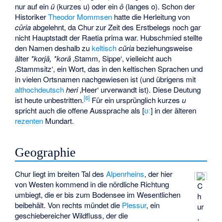
nur auf ein
ǔ
(kurzes u) oder ein
ō
(langes o). Schon der
Historiker
Theodor Mommsen
hatte die Herleitung von
cūria
abgelehnt, da Chur zur Zeit des Erstbelegs noch gar
nicht Hauptstadt der Raetia prima war. Hubschmied stellte
den Namen deshalb zu
keltisch
cŭria
beziehungsweise
älter
*korjā, *korā
‚Stamm, Sippe‘
, vielleicht auch
‚Stammsitz‘, ein Wort, das in den keltischen Sprachen und
in vielen Ortsnamen nachgewiesen ist (und übrigens mit
althochdeutsch
heri
‚Heer‘ urverwandt ist). Diese Deutung
[
6
]
ist heute unbestritten.
Für ein ursprünglich kurzes
u
spricht auch die offene Aussprache als [
ʊː
] in der älteren
rezenten
Mundart.
Geographie
Chur liegt im breiten Tal des
Alpenrheins
, der hier
von Westen kommend in die nördliche Richtung
C
umbiegt, die er bis zum Bodensee im Wesentlichen
h
beibehält. Von rechts mündet die
Plessur
, ein
ur
geschiebereicher Wildfluss, der die
,