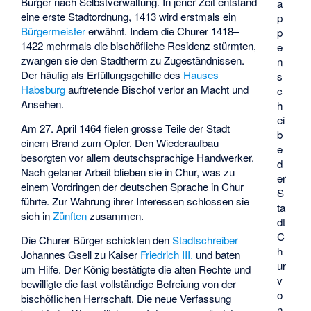
Bürger nach Selbstverwaltung. In jener Zeit entstand
a
eine erste Stadtordnung, 1413 wird erstmals ein
p
Bürgermeister
erwähnt. Indem die Churer 1418–
p
1422 mehrmals die bischöfliche Residenz stürmten,
e
zwangen sie den Stadtherrn zu Zugeständnissen.
n
Der häufig als Erfüllungsgehilfe des
Hauses
s
Habsburg
auftretende Bischof verlor an Macht und
c
Ansehen.
h
ei
Am 27. April 1464 fielen grosse Teile der Stadt
b
einem Brand zum Opfer. Den Wiederaufbau
e
besorgten vor allem deutschsprachige Handwerker.
d
Nach getaner Arbeit blieben sie in Chur, was zu
er
einem Vordringen der deutschen Sprache in Chur
S
führte. Zur Wahrung ihrer Interessen schlossen sie
ta
sich in
Zünften
zusammen.
dt
C
Die Churer Bürger schickten den
Stadtschreiber
h
Johannes Gsell zu Kaiser
Friedrich III.
und baten
ur
um Hilfe. Der König bestätigte die alten Rechte und
v
bewilligte die fast vollständige Befreiung von der
o
bischöflichen Herrschaft. Die neue Verfassung
n