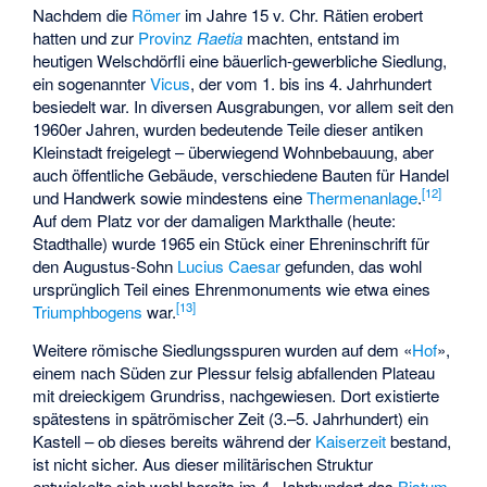
Nachdem die
Römer
im Jahre 15 v. Chr. Rätien erobert
hatten und zur
Provinz
Raetia
machten, entstand im
heutigen Welschdörfli eine bäuerlich-gewerbliche Siedlung,
ein sogenannter
Vicus
, der vom 1. bis ins 4. Jahrhundert
besiedelt war. In diversen Ausgrabungen, vor allem seit den
1960er Jahren, wurden bedeutende Teile dieser antiken
Kleinstadt freigelegt – überwiegend Wohnbebauung, aber
auch öffentliche Gebäude, verschiedene Bauten für Handel
[
12
]
und Handwerk sowie mindestens eine
Thermenanlage
.
Auf dem Platz vor der damaligen Markthalle (heute:
Stadthalle) wurde 1965 ein Stück einer Ehreninschrift für
den Augustus-Sohn
Lucius Caesar
gefunden, das wohl
ursprünglich Teil eines Ehrenmonuments wie etwa eines
[
13
]
Triumphbogens
war.
Weitere römische Siedlungsspuren wurden auf dem «
Hof
»,
einem nach Süden zur Plessur felsig abfallenden Plateau
mit dreieckigem Grundriss, nachgewiesen. Dort existierte
spätestens in spätrömischer Zeit (3.–5. Jahrhundert) ein
Kastell – ob dieses bereits während der
Kaiserzeit
bestand,
ist nicht sicher. Aus dieser militärischen Struktur
entwickelte sich wohl bereits im 4. Jahrhundert das
Bistum