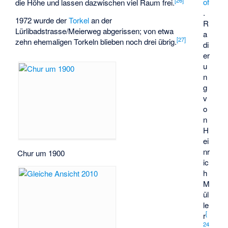
[
26
]
of
die Höhe und lassen dazwischen viel Raum frei.
.
1972 wurde der
Torkel
an der
R
Lürlibadstrasse/Meierweg abgerissen; von etwa
a
[
27
]
zehn ehemaligen Torkeln blieben noch drei übrig.
di
er
u
n
g
v
o
n
H
ei
nr
Chur um 1900
ic
h
M
ül
le
[
r
24