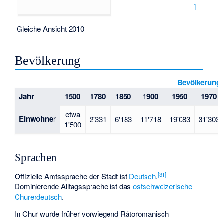
]
Gleiche Ansicht 2010
Bevölkerung
Bevölkerun
Jahr
1500
1780
1850
1900
1950
1970
etwa
Einwohner
2'331
6'183
11'718
19'083
31'30
1'500
Sprachen
[
31
]
Offizielle Amtssprache der Stadt ist
Deutsch
.
Dominierende Alltagssprache ist das
ostschweizerische
Churerdeutsch
.
In Chur wurde früher vorwiegend Rätoromanisch