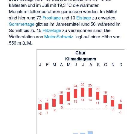
kältesten und im Juli mit 19,3 °C die wärmsten
Monatsmitteltemperaturen gemessen werden. Im Mittel
sind hier rund 73
Frosttage
und 10
Eistage
zu erwarten.
Sommertage
gibt es im Jahresmittel rund 56, während im
Schnitt bis zu 15
Hitzetage
zu verzeichnen sind. Die
Wetterstation von
MeteoSchweiz
liegt auf einer Höhe von
556
m ü. M.
.
Chur
Klimadiagramm
J
F
M
A
M
J
J
A
S
O
N
D
25
25
24
20
20
16
16
12
10
7
14
14
6
5
13
11
9
7
5
2
2
-1
-1
-2