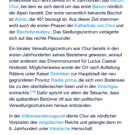
Chur
, bei dem es sich damit um das erste
Bistum
nördlich
der Alpen handelt. Der erste namentlich bekannte Bischof
ist
Asinio
, der 451 bezeugt ist. Aus dieser Zeit stammen
wohl auch die ersten Phasen der
Kathedrale von Chur
und
der
Bischofsresidenz
. Das Siedlungszentrum verlagerte
sich auf das rechte Plessurufer.
Ein lokales Verwaltungszentrum war Chur bereits in den
ersten Jahrhunderten seines Bestehens gewesen, worauf
unter anderem das Ehrenmonument für Lucius Caesar
hindeutet. Möglicherweise wurde der Ort nach Aufteilung
Rätiens unter Kaiser
Diokletian
zur Hauptstadt der neu
gegründeten Provinz
Raetia prima
, die sich vom Bodensee
bis zu den oberitalienischen Seen und in den
Vinschgau
[
14
]
erstreckte.
Dafür spricht vor allem die Tatsache, dass
die spätantiken Bistümer oft aus den politischen
Verwaltungsstrukturen heraus entstanden.
In der
Völkerwanderungszeit
diente Chur als nördlicher
Vorposten des
ostgotischen
Reichs und gelangte dann im
6. Jahrhundert unter
fränkische
Herrschaft.