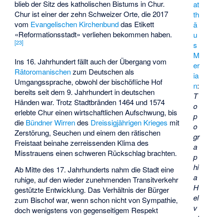
blieb der Sitz des katholischen Bistums in Chur.
at
Chur ist einer der zehn Schweizer Orte, die 2017
th
vom
Evangelischen Kirchenbund
das Etikett
ä
«Reformationsstadt» verliehen bekommen haben.
u
[
23
]
s
M
Ins 16. Jahrhundert fällt auch der Übergang vom
er
Rätoromanischen
zum Deutschen als
ia
Umgangssprache, obwohl der bischöfliche Hof
n
:
bereits seit dem 9. Jahrhundert in deutschen
T
Händen war. Trotz Stadtbränden 1464 und 1574
o
erlebte Chur einen wirtschaftlichen Aufschwung, bis
p
die
Bündner Wirren
des
Dreissigjährigen Krieges
mit
o
Zerstörung, Seuchen und einem den rätischen
gr
Freistaat beinahe zerreissenden Klima des
a
Misstrauens einen schweren Rückschlag brachten.
p
hi
Ab Mitte des 17. Jahrhunderts nahm die Stadt eine
a
ruhige, auf den wieder zunehmenden Transitverkehr
H
gestützte Entwicklung. Das Verhältnis der Bürger
el
zum Bischof war, wenn schon nicht von Sympathie,
v
doch wenigstens von gegenseitigem Respekt