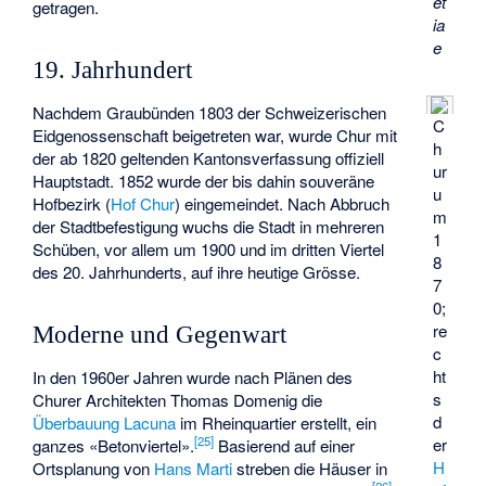
et
getragen.
ia
e
19. Jahrhundert
Nachdem Graubünden 1803 der Schweizerischen
C
Eidgenossenschaft beigetreten war, wurde Chur mit
h
der ab 1820 geltenden
Kantonsverfassung
offiziell
ur
Hauptstadt. 1852 wurde der bis dahin souveräne
u
Hofbezirk (
Hof Chur
) eingemeindet. Nach Abbruch
m
der Stadtbefestigung wuchs die Stadt in mehreren
1
Schüben, vor allem um 1900 und im dritten Viertel
8
des 20. Jahrhunderts, auf ihre heutige Grösse.
7
0;
re
Moderne und Gegenwart
c
ht
In den 1960er Jahren wurde nach Plänen des
s
Churer Architekten
Thomas Domenig
die
d
Überbauung Lacuna
im Rheinquartier erstellt, ein
[
25
]
er
ganzes «Betonviertel».
Basierend auf einer
H
Ortsplanung von
Hans Marti
streben die Häuser in