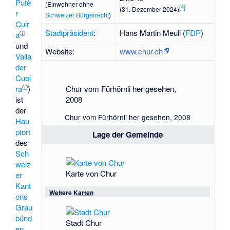
Putè
(Einwohner ohne
[
4
]
(31. Dezember 2024)
r
Schweizer Bürgerrecht
)
Cuir
Stadtpräsident
:
Hans Martin Meuli
(
FDP
)
ⓘ
a
und
Website:
www.chur.ch
Valla
der
Cuoi
ⓘ
Chur vom Fürhörnli her gesehen,
ra
)
2008
ist
der
Chur vom Fürhörnli her gesehen, 2008
Hau
ptort
Lage der Gemeinde
des
Sch
weiz
Karte von Chur
er
Kant
Weitere Karten
ons
Grau
bünd
Stadt Chur
en