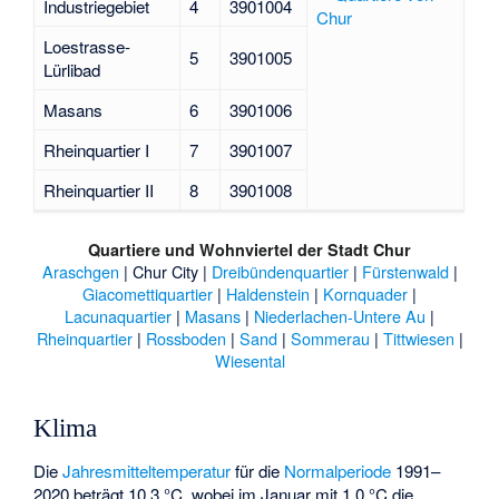
Industriegebiet
4
3901004
Loestrasse-
5
3901005
Lürlibad
Masans
6
3901006
Rheinquartier I
7
3901007
Rheinquartier II
8
3901008
Quartiere und Wohnviertel der
Stadt Chur
Araschgen
|
Chur City
|
Dreibündenquartier
|
Fürstenwald
|
Giacomettiquartier
|
Haldenstein
|
Kornquader
|
Lacunaquartier
|
Masans
|
Niederlachen-Untere Au
|
Rheinquartier
|
Rossboden
|
Sand
|
Sommerau
|
Tittwiesen
|
Wiesental
Klima
Die
Jahresmitteltemperatur
für die
Normalperiode
1991–
2020 beträgt 10,3 °C, wobei im Januar mit 1,0 °C die