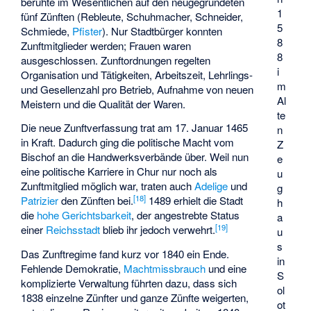
beruhte im Wesentlichen auf den neugegründeten
1
fünf Zünften (Rebleute, Schuhmacher, Schneider,
5
Schmiede,
Pfister
). Nur Stadtbürger konnten
8
Zunftmitglieder werden; Frauen waren
8
ausgeschlossen. Zunftordnungen regelten
i
Organisation und Tätigkeiten, Arbeitszeit, Lehrlings-
m
und Gesellenzahl pro Betrieb, Aufnahme von neuen
Al
Meistern und die Qualität der Waren.
te
Die neue Zunftverfassung trat am 17. Januar 1465
n
in Kraft. Dadurch ging die politische Macht vom
Z
Bischof an die Handwerksverbände über. Weil nun
e
eine politische Karriere in Chur nur noch als
u
Zunftmitglied möglich war, traten auch
Adelige
und
g
[
18
]
Patrizier
den Zünften bei.
1489 erhielt die Stadt
h
die
hohe Gerichtsbarkeit
, der angestrebte Status
a
[
19
]
einer
Reichsstadt
blieb ihr jedoch verwehrt.
u
s
Das Zunftregime fand kurz vor 1840 ein Ende.
in
Fehlende Demokratie,
Machtmissbrauch
und eine
S
komplizierte Verwaltung führten dazu, dass sich
ol
1838 einzelne Zünfter und ganze Zünfte weigerten,
ot