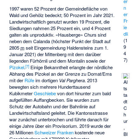
er
n
1997 waren 52 Prozent der Gemeindefläche von
er
Wald und Gehölz bedeckt; 50 Prozent im Jahr 2021.
Fr
Landwirtschaftlich genutzt wurden 19 Prozent, die
ie
Siedlungen nahmen 25 Prozent ein, und 4 Prozent
dli
galten als unproduktiv. «Hausberge» Churs sind
(1
neben dem Calanda (höchster Punkt der Stadt auf
9
2805
m
seit Eingemeindung Haldensteins zum 1.
4
Januar 2021) der
Mittenberg
mit dem darüber
7)
liegenden Fürhörnli und dem Montalin sowie der
[
7
]
Pizokel
.
Einige Bekanntheit erlangte der nördliche
Abhang des Pizokel an der Grenze zu Domat/Ems
mit der
Rüfe
im dortigen
Val Parghera
. 2013
Al
bewegten sich mehrere Hunderttausend
ts
Kubikmeter
Geschiebe
von dort hinunter zum bald
ta
aufgefüllten Auffangbecken. Sie wurden zum
dt
Schutz der Autobahn und der Bahnlinie auf
C
Landwirtschaftsland geleitet. Die Kantonsstrasse
h
war zunächst unterbrochen und führte danach für
ur
einige Jahre über ein Provisorium. 2019 wurde der
,
26 Millionen
Schweizer Franken
kostende neue
Bl
Geschiebefang mit 170'000 Kubikmeter