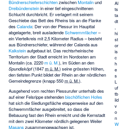
Bündnerschieferschichten
zwischen
Montalin
und
Al
Dreibündenstein
in einer tief eingeschnittenen
ts
Schlucht durchbricht. Er verlagert mit seinem
ta
Geschiebe das Bett des Rheins bis an die Flanke
dt
des
Calanda
: Der von der Plessur im Haupttal
,
abgelagerte, breit ausladende
Schwemmfächer
–
hi
ein Viertelkreis mit 2,5 Kilometer Radius – besteht
st
aus Bündnerschiefer, während der Calanda aus
or
Kalkstein
aufgebaut ist. Das rechtsrheinische
is
Territorium der Stadt erreicht im Nordosten am
c
Montalin (ca.
2220
m ü. M.
), im Süden an den
h
Spundisköpf
(
1847
m ü. M.
) seine grössten Höhen,
e
den tiefsten Punkt bildet der Rhein an der nördlichen
s
Gemeindegrenze (knapp
550
m ü. M.
).
L
uf
Ausgehend vom rechten Plessurufer unterhalb des
tb
auf einer Felsrippe stehenden
bischöflichen Hofes
ild
hat sich die Siedlungsfläche etappenweise auf den
v
Schwemmfächer ausgebreitet, so dass die
o
Bebauung fast den Rhein erreicht und die Kernstadt
n
mit dem zwei Kilometer nördlich gelegenen Weiler
W
Masans
zusammengewachsen ist.