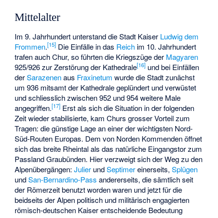
Mittelalter
Im 9. Jahrhundert unterstand die Stadt Kaiser
Ludwig dem
[
15
]
Frommen
.
Die Einfälle in das
Reich
im 10. Jahrhundert
trafen auch Chur, so führten die Kriegszüge der
Magyaren
[
16
]
925/926 zur Zerstörung der Kathedrale
und bei Einfällen
der
Sarazenen
aus
Fraxinetum
wurde die Stadt zunächst
um 936 mitsamt der Kathedrale geplündert und verwüstet
und schliesslich zwischen 952 und 954 weitere Male
[
17
]
angegriffen.
Erst als sich die Situation in der folgenden
Zeit wieder stabilisierte, kam Churs grosser Vorteil zum
Tragen: die günstige Lage an einer der wichtigsten Nord-
Süd-Routen Europas. Dem von Norden Kommenden öffnet
sich das breite Rheintal als das natürliche Eingangstor zum
Passland Graubünden. Hier verzweigt sich der Weg zu den
Alpenübergängen:
Julier
und
Septimer
einerseits,
Splügen
und
San-Bernardino-Pass
andererseits, die sämtlich seit
der Römerzeit benutzt worden waren und jetzt für die
beidseits der Alpen politisch und militärisch engagierten
römisch-deutschen Kaiser entscheidende Bedeutung