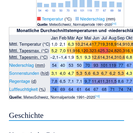
54
40
53
50
70
93
101
119
77
67
69
58
_
Temperatur
(°C)
_
Niederschlag
(mm)
[
10
]
Quelle:
MeteoSchweiz, Normalperiode 1991–2020
Monatliche Durchschnittstemperaturen und -niederschlä
Jan
Feb
Mär
Apr
Mai
Jun
Jul
Aug
Sep
Okt
Mittl. Temperatur (°C)
1,0
2,1
6,3
10,2
14,4
17,7
19,3
18,9
14,9
10,
Mittl. Tagesmax. (°C)
5,2
7,0
11,9
16,1
20,3
23,6
25,3
24,8
20,3
16,
Mittl. Tagesmin. (°C)
−2,1
−1,4
1,9
5,1
9,3
12,6
14,3
14,3
10,6
6,8
Niederschlag
(
mm
)
54
40
53
50
70
93
101
119
77
67
Sonnenstunden
(
h/d
)
3,1
4,0
4,7
5,3
5,6
6,3
6,7
6,2
5,3
4,3
Regentage
(
d
)
7,8
6,5
7,1
7,1
9,7
11,4
11,3
11,5
8,6
7,7
Luftfeuchtigkeit
(
%
)
74
69
64
61
64
67
68
71
74
74
[
10
]
Quelle:
MeteoSchweiz, Normalperiode 1991–2020
Geschichte