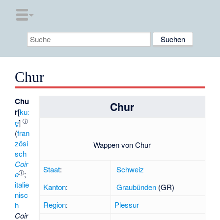
Chur
Chu
Chur
r
[
kuː
ⓘ
ɐ̯
]
(
fran
zösi
Wappen von Chur
sch
Coir
Staat
:
Schweiz
ⓘ
e
;
italie
Kanton
:
Graubünden
(GR)
nisc
Region
:
Plessur
h
Coir