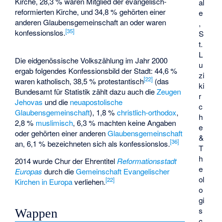
Kirche, 28,3 % waren Mitglied der evangelisch-
al
reformierten Kirche, und 34,8 % gehörten einer
e
anderen Glaubensgemeinschaft an oder waren
,
[
35
]
konfessionslos.
S
t.
L
Die eidgenössische Volkszählung im Jahr 2000
u
ergab folgendes Konfessionsbild der Stadt: 44,6 %
zi
[
22
]
waren katholisch, 38,5 % protestantisch
(das
ki
Bundesamt für Statistik zählt dazu auch die
Zeugen
r
Jehovas
und die
neuapostolische
c
Glaubensgemeinschaft
), 1,8 %
christlich-orthodox
,
h
2,8 %
muslimisch
, 6,3 % machten keine Angaben
e
oder gehörten einer anderen
Glaubensgemeinschaft
&
[
36
]
an, 6,1 % bezeichneten sich als konfessionslos.
T
h
2014 wurde Chur der Ehrentitel
Reformationsstadt
e
Europas
durch die
Gemeinschaft Evangelischer
ol
[
22
]
Kirchen in Europa
verliehen.
o
gi
s
Wappen
c