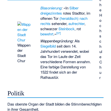
h
Blasonierung
:
«
In
Silber
e
dreigezinntes
rotes Stadttor, im
H
offenen Tor
(heraldisch) nach
o
rechts
sehender,
aufrechter
,
c
schwarzer
Steinbock
, rot
h
[
37
]
bewehrt
.
»
s
Wappenbegründung:
Als
c
Wappen
Siegelbild
seit dem 14.
h
der
Jahrhundert verwendet, wobei
ul
Stadt
das Tor im Laufe der Zeit
e
Chur
verschiedene Formen annahm.
C
Eine farbige Darstellung von
h
1522 findet sich an der
u
Rathaustür.
r
Politik
Das oberste Organ der Stadt bilden die Stimmberechtigten
in ihrer Gesamtheit.