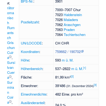
BFS-Nr.
:
3901
a
;
rätor
7000–7007 Chur
oma
7023
Haldenstein
nisc
7026
Maladers
Postleitzahl
:
h
7062
Araschgen
Rum
7063
Praden
ants
7064
Tschiertschen
ch
Gris
UN/LOCODE
:
CH CHR
chun
Koordinaten
:
759662
/
190702
Cuir
ⓘ
a
,
Höhe
:
593
m ü. M.
Sursi
lvan
[
1
]
Höhenbereich
:
537–2822
m ü. M.
Cuer
[
2
]
ⓘ
Fläche:
81,99 km²
a
,
Sur
[
3
]
Einwohner:
39'486
(31. Dezember 2024)
mira
n
Einwohnerdichte
:
482 Einw. pro km²
Coir
ⓘ
a
,
Ausländeranteil
:
24,0 %