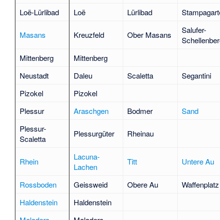
Loë-Lürlibad
Loë
Lürlibad
Stampagart
Salufer-
Masans
Kreuzfeld
Ober Masans
Schellenber
Mittenberg
Mittenberg
Neustadt
Daleu
Scaletta
Segantini
Pizokel
Pizokel
Plessur
Araschgen
Bodmer
Sand
Plessur-
Plessurgüter
Rheinau
Scaletta
Lacuna-
Rhein
Titt
Untere Au
Lachen
Ross­boden
Geissweid
Obere Au
Waffenplatz
Haldenstein
Haldenstein
Maladers
Maladers