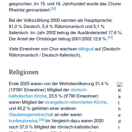
gesprochen. Im 15. und 16. Jahrhundert wurde das Churer
[
32
]
Rheintal germanisiert.
Bei der Volkszählung 2000 nannten als Hauptsprache:
81,0 % Deutsch, 5,4 % Rätoromanisch und 5,1 %
Italienisch. Im Jahr 2002 betrug der Ausländeranteil 17,6 %.
[
33
]
Der Anteil der Ortsbürger betrug 2001/2002 12,6 %.
Viele Einwohner von Chur wachsen
bilingual
auf (Deutsch-
Rätoromanisch / Deutsch-Italienisch).
Religionen
Ende 2025 waren von der Wohnbevölkerung 31,4 %
(13'081 Einwohner) Mitglied der
römisch-
K
katholischen Kirche
, 23,5 % (9'790 Einwohner)
a
waren Mitglied der
evangelisch-reformierten Kirche
,
t
und 45,2 % gehörten einer anderen
h
Glaubensgemeinschaft
an oder waren
e
[
34
]
konfessionslos
.
Im Vergleich dazu waren 2020
d
noch 37,0 % Mitglied der römisch-katholischen
r