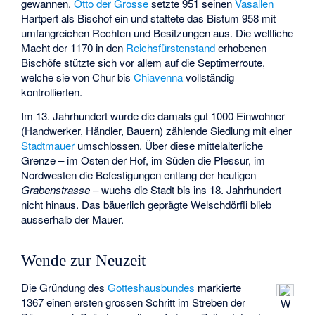
gewannen.
Otto der Grosse
setzte 951 seinen
Vasallen
Hartpert als Bischof ein und stattete das Bistum 958 mit
umfangreichen Rechten und Besitzungen aus. Die weltliche
Macht der 1170 in den
Reichsfürstenstand
erhobenen
Bischöfe stützte sich vor allem auf die Septimerroute,
welche sie von Chur bis
Chiavenna
vollständig
kontrollierten.
Im 13. Jahrhundert wurde die damals gut 1000 Einwohner
(Handwerker, Händler, Bauern) zählende Siedlung mit einer
Stadtmauer
umschlossen. Über diese mittelalterliche
Grenze – im Osten der Hof, im Süden die Plessur, im
Nordwesten die Befestigungen entlang der heutigen
Grabenstrasse
– wuchs die Stadt bis ins 18. Jahrhundert
nicht hinaus. Das bäuerlich geprägte Welschdörfli blieb
ausserhalb der Mauer.
Wende zur Neuzeit
Die Gründung des
Gotteshausbundes
markierte
1367 einen ersten grossen Schritt im Streben der
W