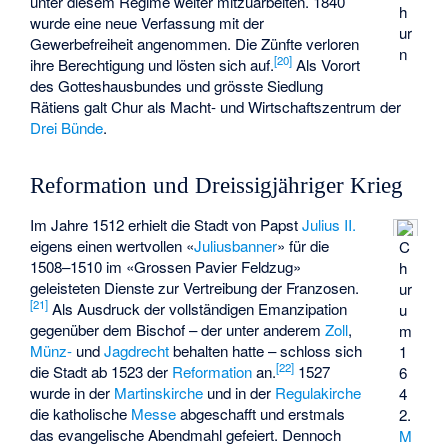
unter diesem Regime weiter mitzuarbeiten. 1840
h
wurde eine neue Verfassung mit der
ur
Gewerbefreiheit angenommen. Die Zünfte verloren
n
[
20
]
ihre Berechtigung und lösten sich auf.
Als Vorort
des Gotteshausbundes und grösste Siedlung
Rätiens galt Chur als Macht- und Wirtschaftszentrum der
Drei Bünde
.
Reformation und Dreissigjähriger Krieg
Im Jahre 1512 erhielt die Stadt von Papst
Julius II.
eigens einen wertvollen «
Juliusbanner
» für die
C
1508–1510 im «Grossen Pavier Feldzug»
h
geleisteten Dienste zur Vertreibung der Franzosen.
ur
[
21
]
Als Ausdruck der vollständigen Emanzipation
u
gegenüber dem Bischof – der unter anderem
Zoll
,
m
Münz-
und
Jagdrecht
behalten hatte – schloss sich
1
[
22
]
die Stadt ab 1523 der
Reformation
an.
1527
6
wurde in der
Martinskirche
und in der
Regulakirche
4
die katholische
Messe
abgeschafft und erstmals
2.
das evangelische Abendmahl gefeiert. Dennoch
M