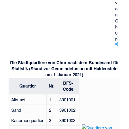
v
o
n
C
h
u
[
r
9
]
Die Stadtquartiere von Chur nach dem Bundesamt für
Statistik (Stand vor Gemeindefusion mit Haldenstein
am 1. Januar 2021)
BFS-
Quartier
Nr.
Code
Altstadt
1
3901001
Sand
2
3901002
Kasernenquartier
3
3901003