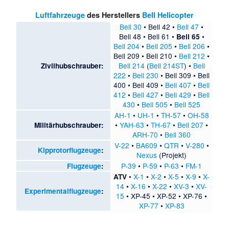
Luftfahrzeuge
des Herstellers
Bell Helicopter
Bell 30
•
Bell 42
•
Bell 47
•
Bell 48
•
Bell 61
•
•
Bell 65
Bell 204
•
Bell 205
•
Bell 206
•
Bell 209
•
Bell 210
•
Bell 212
•
Bell 214
(
Bell 214ST
) •
Bell
Zivilhubschrauber:
222
•
Bell 230
•
Bell 309
•
Bell
400
•
Bell 409
•
Bell 407
•
Bell
412
•
Bell 427
•
Bell 429
•
Bell
430
•
Bell 505
•
Bell 525
AH-1
•
UH-1
•
TH-57
•
OH-58
•
YAH-63
•
TH-67
•
Bell 207
•
Militärhubschrauber:
ARH-70
•
Bell 360
V-22
•
BA609
•
QTR
•
V-280
•
Kipprotorflugzeuge
:
Nexus
(Projekt)
P-39
•
P-59
•
P-63
•
FM-1
Flugzeuge
:
•
X-1
•
X-2
•
X-5
•
X-9
•
X-
ATV
14
•
X-16
•
X-22
•
XV-3
•
XV-
Experimentalflugzeuge
:
15
•
XP-45
•
XP-52
•
XP-76
•
XP-77
•
XP-83