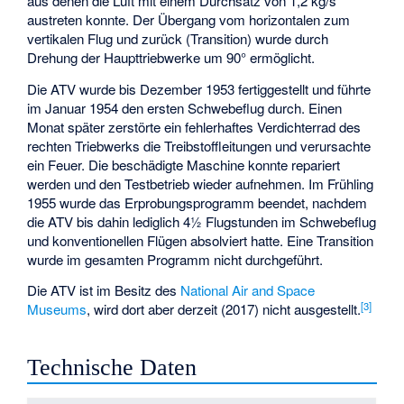
aus denen die Luft mit einem Durchsatz von 1,2 kg/s
austreten konnte. Der Übergang vom horizontalen zum
vertikalen Flug und zurück (Transition) wurde durch
Drehung der Haupttriebwerke um 90° ermöglicht.
Die ATV wurde bis Dezember 1953 fertiggestellt und führte
im Januar 1954 den ersten Schwebeflug durch. Einen
Monat später zerstörte ein fehlerhaftes Verdichterrad des
rechten Triebwerks die Treibstoffleitungen und verursachte
ein Feuer. Die beschädigte Maschine konnte repariert
werden und den Testbetrieb wieder aufnehmen. Im Frühling
1955 wurde das Erprobungsprogramm beendet, nachdem
die ATV bis dahin lediglich 4½ Flugstunden im Schwebeflug
und konventionellen Flügen absolviert hatte. Eine Transition
wurde im gesamten Programm nicht durchgeführt.
Die ATV ist im Besitz des
National Air and Space
[
3
]
Museums
, wird dort aber derzeit (2017) nicht ausgestellt.
Technische Daten