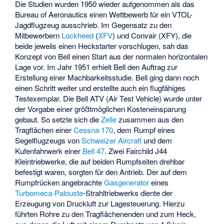
Die Studien wurden 1950 wieder aufgenommen als das
Bureau of Aeronautics
einen Wettbewerb für ein VTOL-
Jagdflugzeug ausschrieb. Im Gegensatz zu den
Mitbewerbern
Lockheed
(
XFV
) und Convair (
XFY
), die
beide jeweils einen Heckstarter vorschlugen, sah das
Konzept von Bell einen Start aus der normalen horizontalen
Lage vor. Im Jahr 1951 erhielt Bell den Auftrag zur
Erstellung einer Machbarkeitsstudie. Bell ging dann noch
einen Schritt weiter und erstellte auch ein flugfähiges
Testexemplar. Die Bell ATV (Air Test Vehicle) wurde unter
der Vorgabe einer größtmöglichen Kosteneinsparung
gebaut. So setzte sich die
Zelle
zusammen aus den
Tragflächen einer
Cessna 170
, dem Rumpf eines
Segelflugzeugs von
Schweizer Aircraft
und dem
Kufenfahrwerk einer
Bell 47
. Zwei
Fairchild J44
Kleintriebwerke, die auf beiden Rumpfseiten drehbar
befestigt waren, sorgten für den Antrieb. Der auf dem
Rumpfrücken angebrachte
Gasgenerator
eines
Turbomeca-Palouste
-Strahltriebwerks diente der
Erzeugung von Druckluft zur Lagesteuerung. Hierzu
führten Rohre zu den Tragflächenenden und zum Heck,