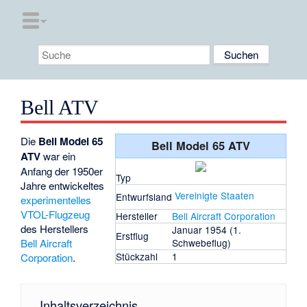
Bell ATV
Die
Bell Model 65
Bell Model 65 ATV
ATV
war ein
Anfang der 1950er
Typ
Jahre entwickeltes
Vereinigte Staaten
Entwurfsland
experimentelles
VTOL-Flugzeug
Hersteller
Bell Aircraft Corporation
des Herstellers
Januar 1954 (1.
Erstflug
Bell Aircraft
Schwebeflug)
Stückzahl
1
Corporation
.
Inhaltsverzeichnis