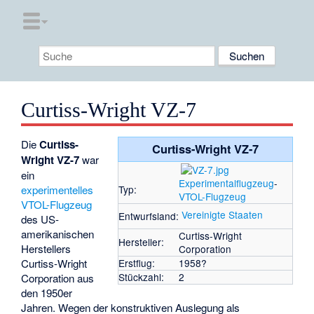
Curtiss-Wright VZ-7
Die
Curtiss-
Curtiss-Wright VZ-7
Wright VZ-7
war
ein
Experimentalflugzeug
-
experimentelles
Typ:
VTOL-Flugzeug
VTOL-Flugzeug
Vereinigte Staaten
Entwurfsland:
des US-
amerikanischen
Curtiss-Wright
Hersteller:
Herstellers
Corporation
Curtiss-Wright
Erstflug:
1958?
Stückzahl:
2
Corporation
aus
den 1950er
Jahren. Wegen der konstruktiven Auslegung als