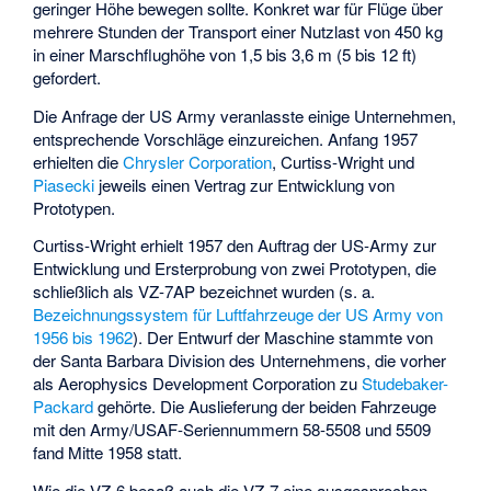
geringer Höhe bewegen sollte. Konkret war für Flüge über
mehrere Stunden der Transport einer Nutzlast von 450 kg
in einer Marschflughöhe von 1,5 bis 3,6 m (5 bis 12 ft)
gefordert.
Die Anfrage der US Army veranlasste einige Unternehmen,
entsprechende Vorschläge einzureichen. Anfang 1957
erhielten die
Chrysler Corporation
, Curtiss-Wright und
Piasecki
jeweils einen Vertrag zur Entwicklung von
Prototypen.
Curtiss-Wright erhielt 1957 den Auftrag der US-Army zur
Entwicklung und Ersterprobung von zwei Prototypen, die
schließlich als VZ-7AP bezeichnet wurden (s. a.
Bezeichnungssystem für Luftfahrzeuge der US Army von
1956 bis 1962
). Der Entwurf der Maschine stammte von
der Santa Barbara Division des Unternehmens, die vorher
als Aerophysics Development Corporation zu
Studebaker-
Packard
gehörte. Die Auslieferung der beiden Fahrzeuge
mit den Army/USAF-Seriennummern 58-5508 und 5509
fand Mitte 1958 statt.
Wie die VZ-6 besaß auch die VZ-7 eine ausgesprochen