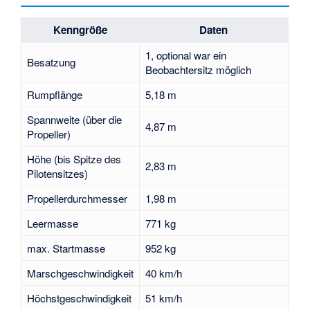
Kenngröße
Daten
1, optional war ein
Besatzung
Beobachtersitz möglich
Rumpflänge
5,18 m
Spannweite (über die
4,87 m
Propeller)
Höhe (bis Spitze des
2,83 m
Pilotensitzes)
Propellerdurchmesser
1,98 m
Leermasse
771 kg
max. Startmasse
952 kg
Marschgeschwindigkeit
40 km/h
Höchstgeschwindigkeit
51 km/h