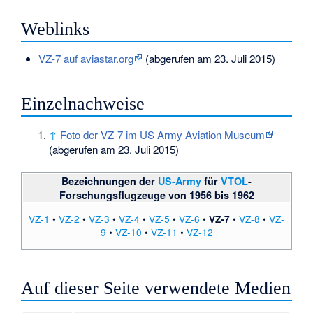
Weblinks
VZ-7 auf aviastar.org
(abgerufen am 23. Juli 2015)
Einzelnachweise
↑
Foto der VZ-7 im US Army Aviation Museum
(abgerufen am 23. Juli 2015)
Bezeichnungen der
US-Army
für
VTOL
-
Forschungsflugzeuge
von 1956 bis 1962
VZ-1
•
VZ-2
•
VZ-3
•
VZ-4
•
VZ-5
•
VZ-6
•
•
VZ-8
•
VZ-
VZ-7
9
•
VZ-10
•
VZ-11
•
VZ-12
Auf dieser Seite verwendete Medien