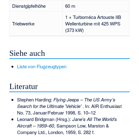
Dienstgipfelhöhe
60 m
1 ×
Turboméca Artouste
IIB
Triebwerke
Wellenturbine mit 425 WPS
(373 kW)
Siehe auch
Liste von Flugzeugtypen
Literatur
Stephen Harding:
Flying Jeeps – The US Army’s
Search for the Ultimate 'Vehicle'
. In: AIR Enthusiast
No. 73, Januar/Februar 1998, S. 10–12
Leonard Bridgman (Hrsg.):
Jane's All The World's
Aircraft – 1959–60
, Sampson Low, Marston &
Company Ltd., London, 1959, S. 282 f.