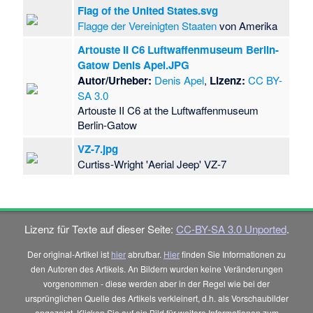
Flag of the United States.svg
Flagge der Vereinigten Staaten
von Amerika
Artouste II C6 Luftwaffenmuseum Berlin-
Gatow Denis Apel.JPG
Autor/Urheber:
Denis Apel
,
Lizenz:
CC BY-
SA 3.0
Artouste II C6 at the Luftwaffenmuseum
Berlin-Gatow
VZ-7.jpg
Curtiss-Wright 'Aerial Jeep' VZ-7
Lizenz für Texte auf dieser Seite:
CC-BY-SA 3.0 Unported
.
Der original-Artikel ist
hier
abrufbar.
Hier
finden Sie Informationen zu
den Autoren des Artikels. An Bildern wurden keine Veränderungen
vorgenommen - diese werden aber in der Regel wie bei der
ursprünglichen Quelle des Artikels verkleinert, d.h. als Vorschaubilder
angezeigt. Klicken Sie auf ein Bild für weitere Informationen zum