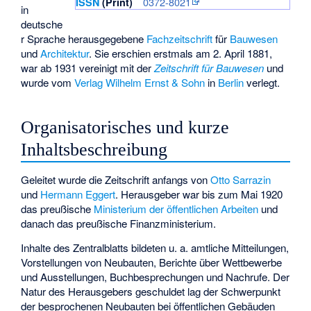
0372-8021
ISSN
(Print)
in
deutsche
r Sprache herausgegebene
Fachzeitschrift
für
Bauwesen
und
Architektur
. Sie erschien erstmals am 2. April 1881,
war ab 1931 vereinigt mit der
Zeitschrift für Bauwesen
und
wurde vom
Verlag Wilhelm Ernst & Sohn
in
Berlin
verlegt.
Organisatorisches und kurze
Inhaltsbeschreibung
Geleitet wurde die Zeitschrift anfangs von
Otto Sarrazin
und
Hermann Eggert
. Herausgeber war bis zum Mai 1920
das preußische
Ministerium der öffentlichen Arbeiten
und
danach das preußische Finanzministerium.
Inhalte des Zentralblatts bildeten u. a. amtliche Mitteilungen,
Vorstellungen von Neubauten, Berichte über Wettbewerbe
und Ausstellungen, Buchbesprechungen und Nachrufe. Der
Natur des Herausgebers geschuldet lag der Schwerpunkt
der besprochenen Neubauten bei öffentlichen Gebäuden