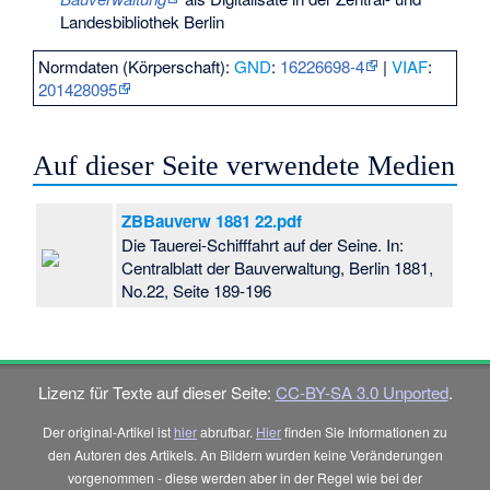
Landesbibliothek Berlin
Normdaten (Körperschaft):
GND
:
16226698-4
|
VIAF
:
201428095
Auf dieser Seite verwendete Medien
ZBBauverw 1881 22.pdf
Die Tauerei-Schifffahrt auf der Seine. In:
Centralblatt der Bauverwaltung, Berlin 1881,
No.22, Seite 189-196
Lizenz für Texte auf dieser Seite:
CC-BY-SA 3.0 Unported
.
Der original-Artikel ist
hier
abrufbar.
Hier
finden Sie Informationen zu
den Autoren des Artikels. An Bildern wurden keine Veränderungen
vorgenommen - diese werden aber in der Regel wie bei der