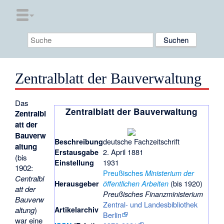
Zentralblatt der Bauverwaltung
Das
Zentralblatt der Bauverwaltung
Zentralbl
att der
Bauverw
deutsche Fachzeitschrift
Beschreibung
altung
2. April 1881
Erstausgabe
(bis
1931
Einstellung
1902:
Preußisches
Ministerium der
Centralbl
(bis 1920)
Herausgeber
öffentlichen Arbeiten
att der
Preußisches Finanzministerium
Bauverw
Zentral- und Landesbibliothek
Artikelarchiv
altung
)
Berlin
war eine