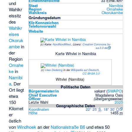
Einwohnerdichte
33 Einw./km²
und
Staat
Namibia
Wahlkr
Region
Omaheke
Wahlkreis
Okorukambe
eissitz
Gründungsdatum
des
Kfz-Kennzeichen
Telefonvorwahl
Wahlkr
Website
eises
Okoruk
(c)
Karte:
NordNordWest
, Lizenz:
Creative Commons by-
ambe
in
sa-3.0 de
der
Karte Witvlei in Namibia
Region
Omahe
(c)
Uwe Dedering
in der
Wikipedia auf Deutsch
,
ke
in
CC BY-SA 3.0
Namibi
Witvlei (Namibia)
a
. Der
Politische Daten
Ort liegt
Bürgermeister/in
vakant
(
SWAPO
)
Chief Executive
Magdalena Oais
etwa
Officer
(übergangsweise)
150
Letzte Wahl
2020
Geographische Daten
Kilomet
Koordinaten
22° 25′
S
,
18° 30′
O
Höhe
1455
m
er
östlich
von
Windhoek
an der
Nationalstraße B6
und etwa 50
[
3
]