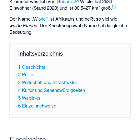
Kilometer westlich von
Gobabis
.
Witblei hat 2633
[
1
]
Einwohner (Stand 2023) und ist 80,5427 km² groß.
Der Name „Wit
vlei
“ ist Afrikaans und heißt so viel wie
weiße Pfanne
. Der Khoekhoegowab-Name hat die gleiche
Bedeutung.
Inhaltsverzeichnis
1
Geschichte
2
Politik
3
Wirtschaft und Infrastruktur
4
Kultur und Sehenswürdigkeiten
5
Weblinks
6
Einzelnachweise
Geschichte