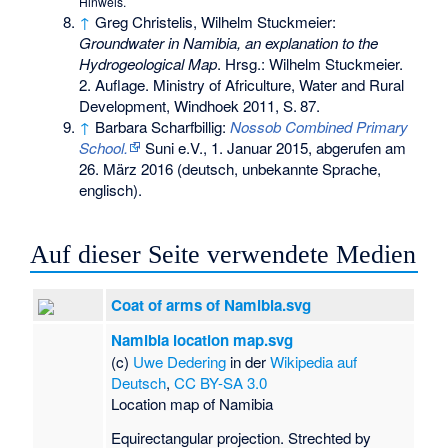
Hinweis.
↑
Greg Christelis, Wilhelm Stuckmeier:
Groundwater in Namibia, an explanation to the
Hydrogeological Map
. Hrsg.: Wilhelm Stuckmeier.
2. Auflage. Ministry of Africulture, Water and Rural
Development, Windhoek 2011,
S.
87
.
↑
Barbara Scharfbillig:
Nossob Combined Primary
School.
Suni e.V., 1. Januar 2015,
abgerufen am
26. März 2016
(deutsch, unbekannte Sprache,
englisch).
Auf dieser Seite verwendete Medien
Coat of arms of Namibia.svg
Namibia location map.svg
(c)
Uwe Dedering
in der
Wikipedia auf
Deutsch
,
CC BY-SA 3.0
Location map of Namibia
Equirectangular projection. Strechted by