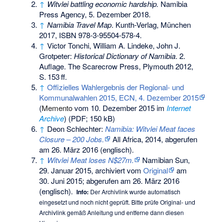
↑
Witvlei battling economic hardship.
Namibia
Press Agency, 5. Dezember 2018.
↑
Namibia Travel Map
. Kunth-Verlag, München
2017,
ISBN 978-3-95504-578-4
.
↑
Victor Tonchi, William A. Lindeke, John J.
Grotpeter:
Historical Dictionary of Namibia
. 2.
Auflage. The Scarecrow Press, Plymouth 2012,
S.
153
ff
.
↑
Offizielles Wahlergebnis der Regional- und
Kommunalwahlen 2015, ECN, 4. Dezember 2015
(
Memento
vom 10. Dezember 2015 im
Internet
Archive
) (PDF; 150 kB)
↑
Deon Schlechter:
Namibia: Witvlei Meat faces
Closure – 200 Jobs.
All Africa, 2014,
abgerufen
am 26. März 2016
(englisch).
↑
Witvlei Meat loses N$27m.
Namibian Sun,
29. Januar 2015, archiviert vom
Original
am
30. Juni 2015
;
abgerufen am 26. März 2016
(englisch).
Info:
Der Archivlink wurde automatisch
eingesetzt und noch nicht geprüft. Bitte prüfe Original- und
Archivlink gemäß
Anleitung
und entferne dann diesen