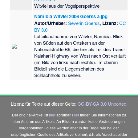
Witvlei aus der Vogelperspektive
Namibia Witvlei 2006 Goerss a.jpg
Autor/Urheber:
Severin Goerss
,
Lizenz:
CC
BY 3.0
Luftbildaufnahme von Witvlei, Namibia. Blick
von Süden auf den Ortskern an der
Nationalstraße B6, die hier als Teil des Trans-
Kalahari-Highway von West nach Ost verläuft
(im Bild von links nach rechts). Im oberen
Bildteil sind die Liegenschaften des
Schlachthofs zu sehen.
Lizenz für Texte auf dieser Seite:
CC-BY-SA 3.0 Unported
.
Der original-Artikel ist
hier
abrufbar.
Hier
finden Sie Informationen zu
den Autoren des Artikels. An Bildern wurden keine Veränderungen
vorgenommen - diese werden aber in der Regel wie bei der
ursprünglichen Quelle des Artikels verkleinert, d.h. als Vorschaubilder