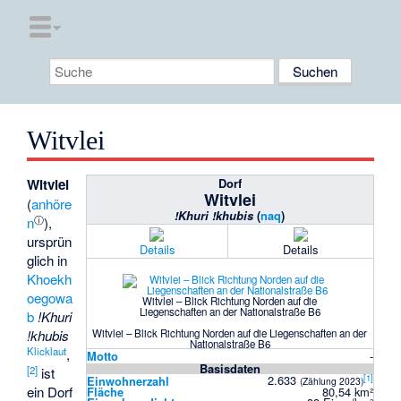
Witvlei
Witvlei
Dorf
Witvlei
(
anhöre
!Khuri !khubis
(
naq
)
ⓘ
n
),
ursprün
Details
Details
glich in
Khoekh
oegowa
Witvlei – Blick Richtung Norden auf die
Liegenschaften an der Nationalstraße B6
b
!Khuri
Witvlei – Blick Richtung Norden auf die Liegenschaften an der
!khubis
Nationalstraße B6
Klicklaut
,
Motto
-
Basisdaten
[
2
]
ist
[
1
]
2.633
Einwohnerzahl
(Zählung 2023)
ein Dorf
Fläche
80,54 km²