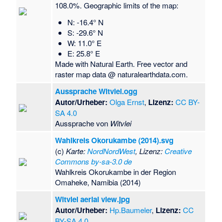
108.0%. Geographic limits of the map:
N: -16.4° N
S: -29.6° N
W: 11.0° E
E: 25.8° E
Made with Natural Earth. Free vector and
raster map data @ naturalearthdata.com.
Aussprache Witvlei.ogg
Autor/Urheber:
Olga Ernst
,
Lizenz:
CC BY-
SA 4.0
Aussprache von
Witvlei
Wahlkreis Okorukambe (2014).svg
(c)
Karte:
NordNordWest
, Lizenz:
Creative
Commons by-sa-3.0 de
Wahlkreis Okorukambe in der Region
Omaheke, Namibia (2014)
Witvlei aerial view.jpg
Autor/Urheber:
Hp.Baumeler
,
Lizenz:
CC
BY-SA 4.0