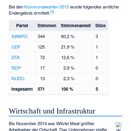
Bei den
Kommunalwahlen 2015
wurde folgendes amtliche
[
5
]
Endergebnis ermittelt.
Partei
Stimmen
Stimmenanteil
Sitze
SWAPO
344
60,2 %
3
UDF
125
21,9 %
1
DTA
72
12,6 %
1
RDP
17
2,9 %
0
NUDO
13
2,3 %
0
Insgesamt
571
100 %
5
Wirtschaft und Infrastruktur
Bis November 2014 war
Witvlei Meat
größter
Arbeitgeber der Ortschaft. Das Unternehmen stellte
W