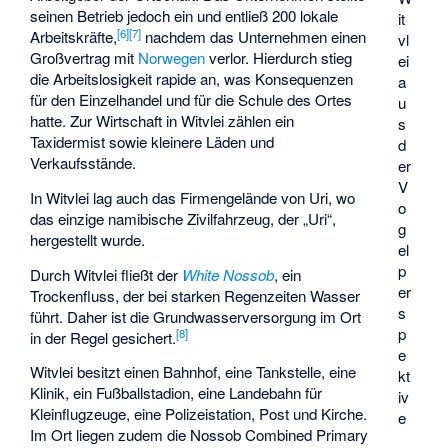
seinen Betrieb jedoch ein und entließ 200 lokale
it
[
6
]
[
7
]
Arbeitskräfte,
nachdem das Unternehmen einen
vl
Großvertrag mit
Norwegen
verlor. Hierdurch stieg
ei
die Arbeitslosigkeit rapide an, was Konsequenzen
a
für den Einzelhandel und für die Schule des Ortes
u
hatte. Zur Wirtschaft in Witvlei zählen ein
s
Taxidermist sowie kleinere Läden und
d
Verkaufsstände.
er
V
In Witvlei lag auch das Firmengelände von
Uri
, wo
o
das einzige namibische Zivilfahrzeug, der „Uri“,
g
hergestellt wurde.
el
p
Durch Witvlei fließt der
White Nossob
, ein
er
Trockenfluss, der bei starken Regenzeiten Wasser
s
führt. Daher ist die Grundwasserversorgung im Ort
p
[
8
]
in der Regel gesichert.
e
Witvlei besitzt einen Bahnhof, eine Tankstelle, eine
kt
Klinik, ein Fußballstadion, eine Landebahn für
iv
Kleinflugzeuge, eine Polizeistation, Post und Kirche.
e
Im Ort liegen zudem die Nossob Combined Primary