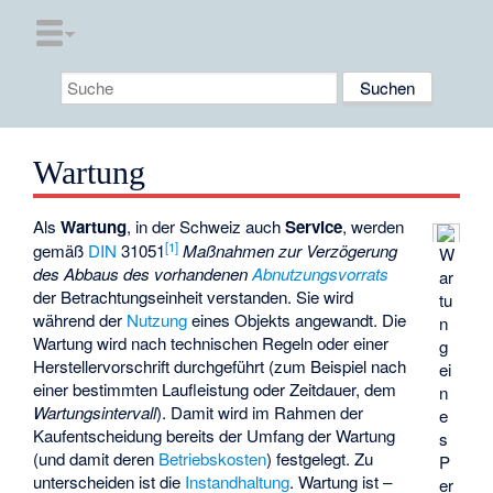
Wartung
Als
Wartung
, in der Schweiz auch
Service
, werden
[1]
gemäß
DIN
31051
Maßnahmen zur Verzögerung
W
des Abbaus des vorhandenen
Abnutzungsvorrats
ar
der Betrachtungseinheit verstanden. Sie wird
tu
während der
Nutzung
eines Objekts angewandt. Die
n
Wartung wird nach technischen Regeln oder einer
g
Herstellervorschrift durchgeführt (zum Beispiel nach
ei
einer bestimmten Laufleistung oder Zeitdauer, dem
n
Wartungsintervall
). Damit wird im Rahmen der
e
Kaufentscheidung bereits der Umfang der Wartung
s
(und damit deren
Betriebskosten
) festgelegt. Zu
P
unterscheiden ist die
Instandhaltung
. Wartung ist –
er