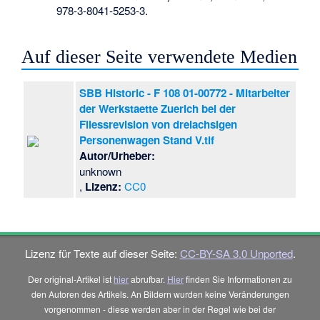
978-3-8041-5253-3
.
Auf dieser Seite verwendete Medien
SBB Historic - F 108 01-00772 - Mitarbeiter
der Werkstaette Zuerich bei der
Fliessrevision von dreiachsigen
Personenwagen Stand V.tif
Autor/Urheber:
unknown
,
Lizenz:
CC0
Lizenz für Texte auf dieser Seite:
CC-BY-SA 3.0 Unported
.
Der original-Artikel ist
hier
abrufbar.
Hier
finden Sie Informationen zu
den Autoren des Artikels. An Bildern wurden keine Veränderungen
vorgenommen - diese werden aber in der Regel wie bei der