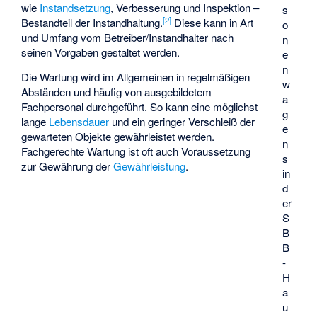
wie
Instandsetzung
, Verbesserung und Inspektion –
s
[2]
Bestandteil der Instandhaltung.
Diese kann in Art
o
und Umfang vom Betreiber/Instandhalter nach
n
seinen Vorgaben gestaltet werden.
e
n
Die Wartung wird im Allgemeinen in regelmäßigen
w
Abständen und häufig von ausgebildetem
a
Fachpersonal durchgeführt. So kann eine möglichst
g
lange
Lebensdauer
und ein geringer Verschleiß der
e
gewarteten Objekte gewährleistet werden.
n
Fachgerechte Wartung ist oft auch Voraussetzung
s
zur Gewährung der
Gewährleistung
.
in
d
er
S
B
B
-
H
a
u