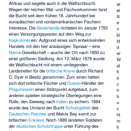
Afrikas und segelte auch in die Walfischbucht.
at
Wegen der reichen Wal- und Fischvorkommen fand
el
die Bucht seit dem frühen 18. Jahrhundert bei
lit
europäischen und nordamerikanischen Fischern
e
Interesse. Die
Niederlande
richteten im Januar 1793
n
einen Versorgungsposten auf dem Weg zur
bi
Kapkolonie
ein. Aufgrund eines sich entwickelnden
ld
Handels mit den hier ansässigen
Topnaar
– eine
d
Nama
-Gesellschaft – wuchs der Ort nach 1850 zu
er
einer größeren Siedlung. Am 12. März 1878 wurde
W
die Walfischbucht mit einem umliegenden
al
Landstreifen für die
britische Krone
durch
Richard
fi
C. Dyer
in Besitz genommen. Zum einen hatten
s
sich dort britische Fischer und
Guano
-Händler der
c
Pinguininseln
einen Stützpunkt aufgebaut, zum
h
anderen spielten strategische Überlegungen eine
b
Rolle, den Seeweg nach
Indien
zu sichern. 1884
u
wurde das Umland der Bucht
Schutzgebiet
des
c
Deutschen Reiches
und Walvis Bay somit zur
ht
britischen
Enklave
. Noch 1889 landeten Soldaten
m
der
deutschen Schutztruppe
unter Führung des
it