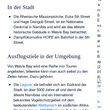
k
In der Stadt
m
S
Die
Rheinische Missionskirche
, Ecke 5th Street
E
und Hage Geingob Street, ist ein
Nationales
vo
Denkmal in Namibia
und wird als das älteste
n
historische Gebäude in Walvis Bay betrachtet.
W
Dampflokomotive HOPE
am Bahnhof in der 5th
al
Street.
vi
s
Ausflugsziele in der Umgebung
B
ay
Von Walvis Bay wird eine Reihe von Touren
(2
angeboten, teilweise kann man auch selbst zu den
01
Zielen fahren. Dazu gehören:
8)
Die
Lagune
; sie befindet sich am Südrand der
Stadt, ist über 5000 Jahre alt und damit die
älteste Namibias und ein international
bekanntes Vogelschutzgebiet mit dem
bedeutendsten
Wattbereich
im südlichen Afrika.