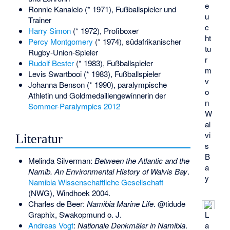
e
Ronnie Kanalelo
(* 1971), Fußballspieler und
u
Trainer
c
Harry Simon
(* 1972), Profiboxer
ht
Percy Montgomery
(* 1974), südafrikanischer
tu
Rugby-Union-Spieler
r
Rudolf Bester
(* 1983), Fußballspieler
m
Levis Swartbooi
(* 1983), Fußballspieler
v
Johanna Benson
(* 1990), paralympische
o
Athletin und Goldmedaillengewinnerin der
n
Sommer-Paralympics 2012
W
al
vi
Literatur
s
B
Melinda Silverman:
Between the Atlantic and the
a
Namib. An Environmental History of Walvis Bay
.
y
Namibia Wissenschaftliche Gesellschaft
(NWG), Windhoek 2004.
Charles de Beer:
Namibia Marine Life
. @tidude
Graphix, Swakopmund o. J.
L
Andreas Vogt
:
Nationale Denkmäler in Namibia
.
a