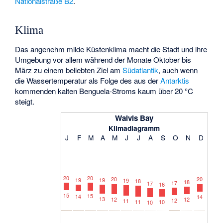
Nationalstraße B2
.
Klima
Das angenehm milde Küstenklima macht die Stadt und ihre
Umgebung vor allem während der Monate Oktober bis
März zu einem beliebten Ziel am
Südatlantik
, auch wenn
die Wassertemperatur als Folge des aus der
Antarktis
kommenden kalten
Benguela-Stroms
kaum über 20 °C
steigt.
Walvis Bay
Klimadiagramm
J
F
M
A
M
J
J
A
S
O
N
D
20
20
20
20
19
19
19
18
18
17
17
16
15
15
14
14
13
12
12
12
11
11
10
10