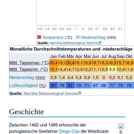
0.9
1.4
4.4
0.4
0.9
1
0
0.2
0.1
0.2
0.4
0.1
_
Temperatur
(°C)
_
Niederschlag
(mm)
Quelle:
Namibia Meteorological Service
Monatliche Durchschnittstemperaturen und -niederschläge 
Jan
Feb
Mär
Apr
Mai
Jun
Jul
Aug
Sep
Okt
Mittl. Tagesmax. (°C)
20,4
19,1
20,4
19,1
19,6
18,7
18,3
16,5
15,7
16,9
Mittl. Tagesmin. (°C)
15,1
14,4
14,7
12,6
12,2
11,1
10,5
9,9
10,4
11,6
Niederschlag
(
mm
)
0,9
1,4
4,4
0,4
0,9
1,0
0
0,2
0,1
0,2
Luftfeuchtigkeit
(
%
)
81
79
81
78
71
67
69
77
79
79
Quelle:
Namibia Meteorological Service
Geschichte
Zwischen 1482 und 1489 erforschte der
portugiesische Seefahrer
Diogo Cão
die Westküste
S