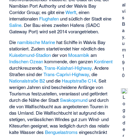
al
Namibian Port Authority
und der
Walvis Bay
vi
Corridor Group
; es gibt eine
Werft
, einen
s
internationalen
Flughafen
und südlich der Stadt eine
B
Saline
. Der Bau eines zweiten Hafens (
SADC
a
Gateway Port
) wird seit 2014 vorangetrieben.
y,
Die
namibische Marine
hat Schiffe in Walvis Bay
u
stationiert. Zudem startet/endet hier nördlich des
m
Kuisebmund-Stadion
der von
Mosambik
am
1
Indischen Ozean
kommende, den ganzen
Kontinent
9
durchkreuzende,
Trans-Kalahari-Highway
. Andere
1
Straßen sind der
Trans-Caprivi-Highway
, die
0
Nationalstraße B2
und die
Hauptstraße C14
. Seit
wenigen Jahren sind bescheidene Anfänge von
Tourismus festzustellen, veranlasst und gefördert
L
durch die Nähe der Stadt
Swakopmund
und durch
o
die von Walfischbucht aus angebotenen Touren in
g
das Umland. Die Walfischbucht ist aufgrund des
o
stetigen, verlässlichen Windes gut zum Wind- und
d
Kitesurfen geeignet, was lediglich durch das relativ
e
kalte Wasser des
Benguelastroms
eingeschränkt
r