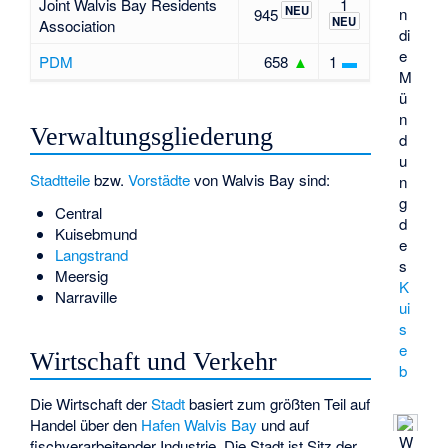
Joint Walvis Bay Residents
1
NEU
n
945
NEU
Association
di
e
PDM
658
▲
1
▬
M
ü
n
Verwaltungsgliederung
d
u
Stadtteile
bzw.
Vorstädte
von Walvis Bay sind:
n
g
Central
d
Kuisebmund
e
Langstrand
s
Meersig
K
Narraville
ui
s
e
Wirtschaft und Verkehr
b
Die Wirtschaft der
Stadt
basiert zum größten Teil auf
Handel über den
Hafen Walvis Bay
und auf
W
fischverarbeitender Industrie. Die Stadt ist Sitz der