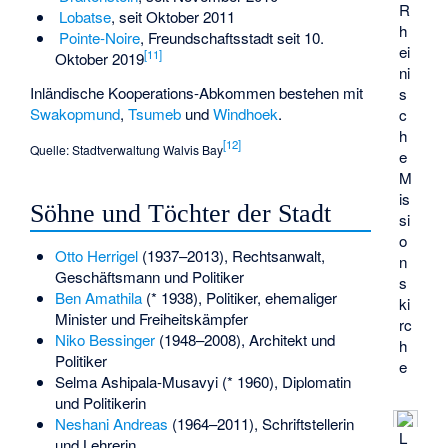
R
Lobatse
, seit Oktober 2011
h
Pointe-Noire
, Freundschaftsstadt seit 10.
ei
[
11
]
Oktober 2019
ni
Inländische Kooperations-Abkommen bestehen mit
s
Swakopmund
,
Tsumeb
und
Windhoek
.
c
h
[
12
]
Quelle: Stadtverwaltung Walvis Bay
e
M
is
Söhne und Töchter der Stadt
si
o
Otto Herrigel
(1937–2013), Rechtsanwalt,
n
Geschäftsmann und Politiker
s
Ben Amathila
(* 1938), Politiker, ehemaliger
ki
Minister und Freiheitskämpfer
rc
Niko Bessinger
(1948–2008), Architekt und
h
Politiker
e
Selma Ashipala-Musavyi
(* 1960), Diplomatin
und Politikerin
Neshani Andreas
(1964–2011), Schriftstellerin
L
und Lehrerin