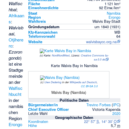
Walfisc
Fläche
1 121 km²
Einwohnerdichte
92 Einw./km²
hbai
;
Staat
Namibia
Afrikaan
Region
Erongo
s
:
Wahlkreis
Walvis Bay-Stadt
Gründungsdatum
um 1840 (1931)
Walvisb
Kfz-Kennzeichen
WB
aai
,
Telefonvorwahl
64
Otjihere
Website
walvisbaycc.org.na
ro
:
Ezoron
(c)
Karte:
NordNordWest
, Lizenz:
Creative Commons by-
gondo
)
sa-3.0 de
ist eine
Karte Walvis Bay in Namibia
Stadtge
meinde
an der
(c)
Uwe Dedering
in der
Wikipedia auf Deutsch
,
CC BY-SA 3.0
Walfisc
Walvis Bay (Namibia)
hbucht
in der
Politische Daten
Bürgermeister/in
Trevino Forbes
(
IPC
)
namibis
Chief Executive Officer
Victoria Kapenda
chen
Letzte Wahl
2020
Geographische Daten
Region
Koordinaten
22° 57′
S
,
14° 30′
O
Erongo
Höhe
5,7
m