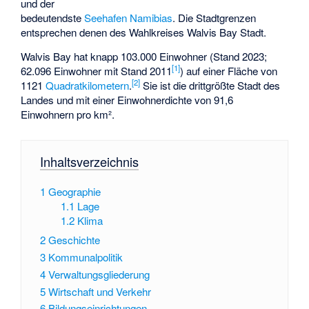
und der
bedeutendste
Seehafen
Namibias
. Die Stadtgrenzen
entsprechen denen des
Wahlkreises Walvis Bay Stadt
.
Walvis Bay hat knapp 103.000 Einwohner (Stand 2023;
[
1
]
62.096 Einwohner mit Stand 2011
) auf einer Fläche von
[
2
]
1121
Quadratkilometern
.
Sie ist die drittgrößte Stadt des
Landes und mit einer Einwohnerdichte von 91,6
Einwohnern pro km².
Inhaltsverzeichnis
1
Geographie
1.1
Lage
1.2
Klima
2
Geschichte
3
Kommunalpolitik
4
Verwaltungsgliederung
5
Wirtschaft und Verkehr
6
Bildungseinrichtungen