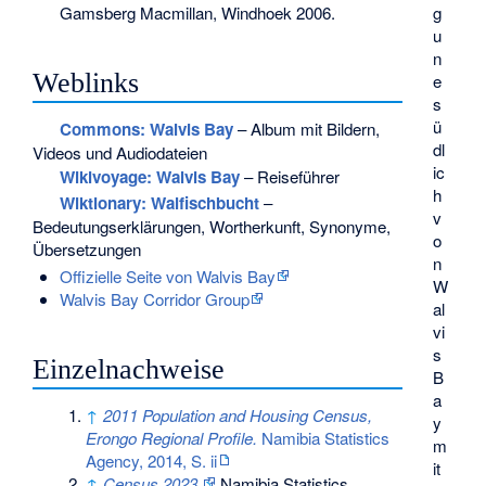
Gamsberg Macmillan, Windhoek 2006.
g
u
n
Weblinks
e
s
ü
Commons
: Walvis Bay
– Album mit Bildern,
dl
Videos und Audiodateien
ic
Wikivoyage: Walvis Bay
– Reiseführer
h
Wiktionary: Walfischbucht
–
v
Bedeutungserklärungen, Wortherkunft, Synonyme,
o
Übersetzungen
n
Offizielle Seite von Walvis Bay
W
Walvis Bay Corridor Group
al
vi
s
Einzelnachweise
B
a
↑
2011 Population and Housing Census,
y
Erongo Regional Profile.
Namibia Statistics
m
Agency, 2014, S. ii
it
↑
Census 2023.
Namibia Statistics