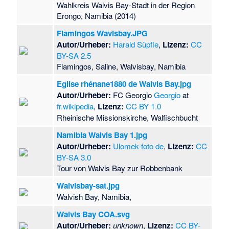
Wahlkreis Walvis Bay-Stadt in der Region
Erongo, Namibia (2014)
Flamingos Wavisbay.JPG
Autor/Urheber:
Harald Süpfle
,
Lizenz:
CC
BY-SA 2.5
Flamingos, Saline, Walvisbay, Namibia
Eglise rhénane1880 de Walvis Bay.jpg
Autor/Urheber:
FC Georgio
Georgio
at
fr.wikipedia
,
Lizenz:
CC BY 1.0
Rheinische Missionskirche, Walfischbucht
Namibia Walvis Bay 1.jpg
Autor/Urheber:
Ulomek-foto de
,
Lizenz:
CC
BY-SA 3.0
Tour von Walvis Bay zur Robbenbank
Walvisbay-sat.jpg
Walvish Bay, Namibia,
Walvis Bay COA.svg
Autor/Urheber:
unknown
,
Lizenz:
CC BY-