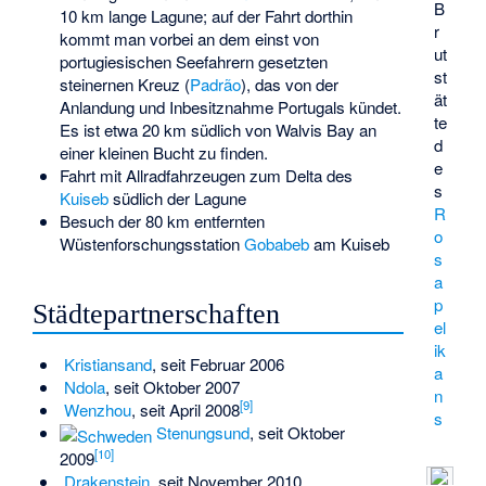
B
10 km lange Lagune; auf der Fahrt dorthin
r
kommt man vorbei an dem einst von
ut
portugiesischen Seefahrern gesetzten
st
steinernen Kreuz (
Padrão
), das von der
ät
Anlandung und Inbesitznahme Portugals kündet.
te
Es ist etwa 20 km südlich von Walvis Bay an
d
einer kleinen Bucht zu finden.
e
Fahrt mit Allradfahrzeugen zum Delta des
s
Kuiseb
südlich der Lagune
R
Besuch der 80 km entfernten
o
Wüstenforschungsstation
Gobabeb
am Kuiseb
s
a
p
Städtepartnerschaften
el
ik
Kristiansand
, seit Februar 2006
a
Ndola
, seit Oktober 2007
n
[
9
]
Wenzhou
, seit April 2008
s
Stenungsund
, seit Oktober
[
10
]
2009
Drakenstein
, seit November 2010