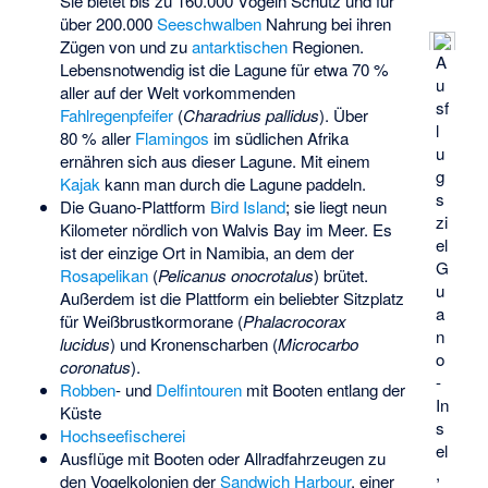
Sie bietet bis zu 160.000 Vögeln Schutz und für
über 200.000
Seeschwalben
Nahrung bei ihren
Zügen von und zu
antarktischen
Regionen.
A
Lebensnotwendig ist die Lagune für etwa 70 %
u
aller auf der Welt vorkommenden
sf
Fahlregenpfeifer
(
Charadrius pallidus
). Über
l
80 % aller
Flamingos
im südlichen Afrika
u
ernähren sich aus dieser Lagune. Mit einem
g
Kajak
kann man durch die Lagune paddeln.
s
Die Guano-Plattform
Bird Island
; sie liegt neun
zi
Kilometer nördlich von Walvis Bay im Meer. Es
el
ist der einzige Ort in Namibia, an dem der
G
Rosapelikan
(
Pelicanus onocrotalus
) brütet.
u
Außerdem ist die Plattform ein beliebter Sitzplatz
a
für
Weißbrustkormorane
(
Phalacrocorax
n
lucidus
) und
Kronenscharben
(
Microcarbo
o
coronatus
).
-
Robben
- und
Delfintouren
mit Booten entlang der
In
Küste
s
Hochseefischerei
el
Ausflüge mit Booten oder Allradfahrzeugen zu
,
den Vogelkolonien der
Sandwich Harbour
, einer