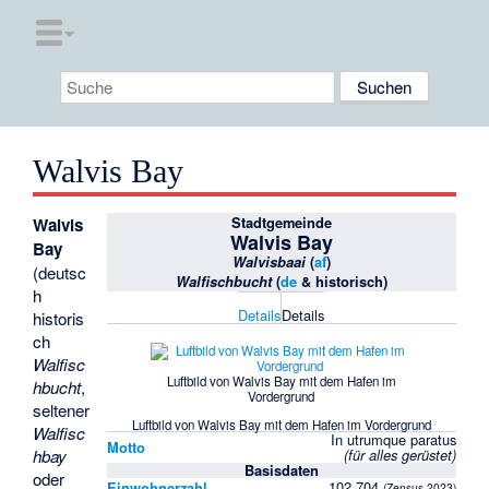
Walvis Bay
Stadtgemeinde
Walvis
Walvis Bay
Bay
Walvisbaai
(
af
)
(deutsc
Walfischbucht
(
de
& historisch)
h
Details
Details
historis
ch
Walfisc
Luftbild von Walvis Bay mit dem Hafen im
hbucht
,
Vordergrund
seltener
Luftbild von Walvis Bay mit dem Hafen im Vordergrund
Walfisc
In utrumque paratus
Motto
hbay
(für alles gerüstet)
Basisdaten
oder
102.704
Einwohnerzahl
(Zensus 2023)