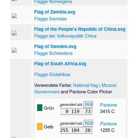
Flagge Norwegens
Flag of Zambia.svg
Flagge Sambias
Flag of the People's Republic of China.svg
Flagge der Volksrepublik China
Flag of Sweden.svg
Flagge Schwedens
Flag of South Africa.svg
Flagge Südafrikas
Verwendete Farbe:
National flag | Mzansi
Government
and Pantone Color Picker
Pantone
gerendert als
RGB
Grün
3415 C
0 119
73
Pantone
gerendert als
RGB
Gelb
1235 C
255 184
28