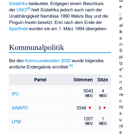
Südafrika
bedeutete. Entgegen einem Beschluss
e
[
4
]
der
UNO
hielt Südafrika jedoch auch nach der
„
Unabhängigkeit Namibias 1990 Walvis Bay und die
P
Pinguin-Inseln
besetzt. Erst nach dem Ende der
el
Apartheid
wurden sie am 1. März 1994 übergeben.
ik
a
n-
Kommunalpolitik
S
pi
Bei den
Kommunalwahlen 2020
wurde folgendes
tz
[
5
]
amtliche Endergebnis ermittelt.
e“
u
Partei
Stimmen
Sitze
n
d
5043
4
IPC
re
NEU
NEU
c
ht
SWAPO
3348
▼
3
▼
s
1207
1
u
LPM
NEU
NEU
nt
e