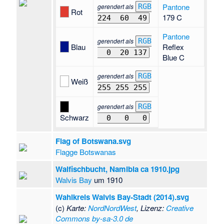
Pantone
gerendert als
RGB
Rot
179 C
224
60
49
Pantone
gerendert als
RGB
Blau
Reflex
0
20 137
Blue C
gerendert als
RGB
Weiß
255 255 255
gerendert als
RGB
Schwarz
0
0
0
Flag of Botswana.svg
Flagge Botswanas
Walfischbucht, Namibia ca 1910.jpg
Walvis Bay
um 1910
Wahlkreis Walvis Bay-Stadt (2014).svg
(c)
Karte:
NordNordWest
, Lizenz:
Creative
Commons by-sa-3.0 de