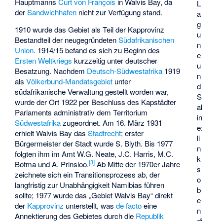
Hauptmanns
Curt von François
in Walvis Bay, da
L
der
Sandwichhafen
nicht zur Verfügung stand.
a
g
1910 wurde das Gebiet als Teil der Kapprovinz
u
Bestandteil der neugegründeten
Südafrikanischen
n
Union
. 1914/15 befand es sich zu Beginn des
e
Ersten Weltkriegs
kurzzeitig unter deutscher
u
Besatzung. Nachdem
Deutsch-Südwestafrika
1919
n
als
Völkerbund
-
Mandatsgebiet
unter
d
südafrikanische Verwaltung gestellt worden war,
S
wurde der Ort 1922 per Beschluss des Kapstädter
al
Parlaments administrativ dem Territorium
in
Südwestafrika
zugeordnet. Am 16. März 1931
e:
erhielt Walvis Bay das
Stadtrecht
;
erster
li
Bürgermeister der Stadt
wurde S. Blyth. Bis 1977
n
folgten ihm im Amt W.G. Neate, J.C. Harris, M.C.
k
[
3
]
Botma und A. Prinsloo.
Ab Mitte der 1970er Jahre
s
zeichnete sich ein Transitionsprozess ab, der
o
langfristig zur Unabhängigkeit Namibias führen
b
sollte; 1977 wurde das „Gebiet Walvis Bay“ direkt
e
der
Kapprovinz
unterstellt, was
de facto
eine
n
Annektierung des Gebietes durch die
Republik
di