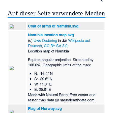
k
Auf dieser Seite verwendete Medien
Coat of arms of Namibia.svg
Namibia location map.svg
(c)
Uwe Dedering
in der
Wikipedia auf
Deutsch
,
CC BY-SA 3.0
Location map of Namibia
Equirectangular projection. Strechted by
108.0%. Geographic limits of the map:
N: -16.4° N
S: -29.6° N
W: 11.0° E
E: 25.8° E
Made with Natural Earth. Free vector and
raster map data @ naturalearthdata.com.
Flag of Norway.svg