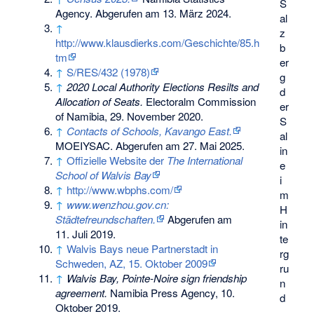
S
Agency. Abgerufen am 13. März 2024.
al
↑
z
http://www.klausdierks.com/Geschichte/85.h
b
tm
er
↑
S/RES/432 (1978)
g
↑
2020 Local Authority Elections Resilts and
d
Allocation of Seats.
Electoralm Commission
er
of Namibia, 29. November 2020.
S
↑
Contacts of Schools, Kavango East.
al
MOEIYSAC. Abgerufen am 27. Mai 2025.
in
↑
Offizielle Website der
The International
e
School of Walvis Bay
i
↑
http://www.wbphs.com/
m
↑
www.wenzhou.gov.cn:
H
Städtefreundschaften.
Abgerufen am
in
11. Juli 2019
.
te
↑
Walvis Bays neue Partnerstadt in
rg
Schweden, AZ, 15. Oktober 2009
ru
↑
Walvis Bay, Pointe-Noire sign friendship
n
agreement.
Namibia Press Agency, 10.
d
Oktober 2019.