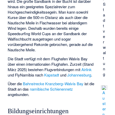
wird. Die große Sandbank in der Bucht ist darüber
S
hinaus ein geeignetes Spezialrevier zum
t
Hochgeschwindigkeitssegeln. Man kann sowohl
a
Kurse über die 500-m-Distanz als auch über die
d
Nautische Meile in Flachwasser bei ablandigem
t
Wind legen. Deshalb wurden bereits einige
v
Speedsurfing World Cups an der Sandbank der
e
Walfischbucht ausgetragen und sogar
r
vorübergehend Rekorde gebrochen, gerade auf die
w
Nautische Meile.
al
t
Die Stadt verfügt mit dem
Flughafen Walvis Bay
u
über einen internationalen Flughafen. Zurzeit (Stand
n
März 2025) bestehen Flugverbindungen mit
Airlink
g
und
FlyNamibia
nach
Kapstadt
und
Johannesburg
.
Über die
Bahnstrecke Kranzberg–Walvis Bay
ist die
Stadt an das
namibische Schienennetz
A
angebunden.
u
st
er
Bildungseinrichtungen
n