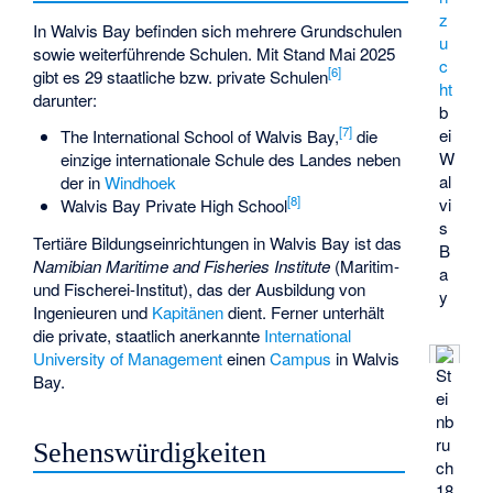
z
In Walvis Bay befinden sich mehrere Grundschulen
u
sowie weiterführende Schulen. Mit Stand Mai 2025
c
[
6
]
gibt es 29 staatliche bzw. private Schulen
ht
darunter:
b
[
7
]
ei
The International School of Walvis Bay,
die
W
einzige internationale Schule des Landes neben
al
der in
Windhoek
[
8
]
vi
Walvis Bay Private High School
s
Tertiäre Bildungseinrichtungen in Walvis Bay ist das
B
Namibian Maritime and Fisheries Institute
(Maritim-
a
und Fischerei-Institut), das der Ausbildung von
y
Ingenieuren und
Kapitänen
dient. Ferner unterhält
die private, staatlich anerkannte
International
University of Management
einen
Campus
in Walvis
St
Bay.
ei
nb
ru
Sehenswürdigkeiten
ch
18